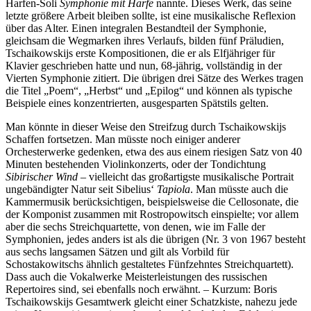
Harfen-Soli
Symphonie mit Harfe
nannte. Dieses Werk, das seine
letzte größere Arbeit bleiben sollte, ist eine musikalische Reflexion
über das Alter. Einen integralen Bestandteil der Symphonie,
gleichsam die Wegmarken ihres Verlaufs, bilden fünf Präludien,
Tschaikowskijs erste Kompositionen, die er als Elfjähriger für
Klavier geschrieben hatte und nun, 68-jährig, vollständig in der
Vierten Symphonie zitiert. Die übrigen drei Sätze des Werkes tragen
die Titel „Poem“, „Herbst“ und „Epilog“ und können als typische
Beispiele eines konzentrierten, ausgesparten Spätstils gelten.
Man könnte in dieser Weise den Streifzug durch Tschaikowskijs
Schaffen fortsetzen. Man müsste noch einiger anderer
Orchesterwerke gedenken, etwa des aus einem riesigen Satz von 40
Minuten bestehenden Violinkonzerts, oder der Tondichtung
Sibirischer Wind
– vielleicht das großartigste musikalische Portrait
ungebändigter Natur seit Sibelius‘
Tapiola
. Man müsste auch die
Kammermusik berücksichtigen, beispielsweise die Cellosonate, die
der Komponist zusammen mit Rostropowitsch einspielte; vor allem
aber die sechs Streichquartette, von denen, wie im Falle der
Symphonien, jedes anders ist als die übrigen (Nr. 3 von 1967 besteht
aus sechs langsamen Sätzen und gilt als Vorbild für
Schostakowitschs ähnlich gestaltetes Fünfzehntes Streichquartett).
Dass auch die Vokalwerke Meisterleistungen des russischen
Repertoires sind, sei ebenfalls noch erwähnt. – Kurzum: Boris
Tschaikowskijs Gesamtwerk gleicht einer Schatzkiste, nahezu jede