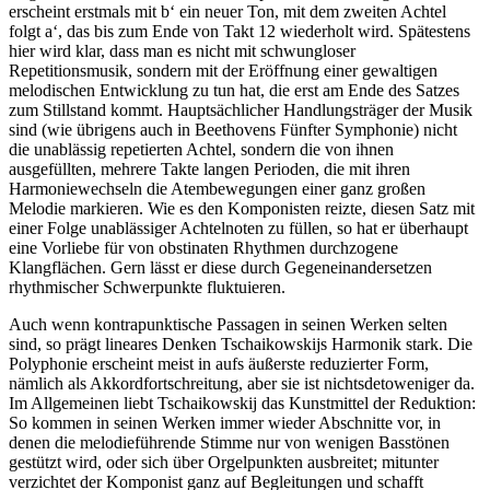
erscheint erstmals mit b‘ ein neuer Ton, mit dem zweiten Achtel
folgt a‘, das bis zum Ende von Takt 12 wiederholt wird. Spätestens
hier wird klar, dass man es nicht mit schwungloser
Repetitionsmusik, sondern mit der Eröffnung einer gewaltigen
melodischen Entwicklung zu tun hat, die erst am Ende des Satzes
zum Stillstand kommt. Hauptsächlicher Handlungsträger der Musik
sind (wie übrigens auch in Beethovens Fünfter Symphonie) nicht
die unablässig repetierten Achtel, sondern die von ihnen
ausgefüllten, mehrere Takte langen Perioden, die mit ihren
Harmoniewechseln die Atembewegungen einer ganz großen
Melodie markieren. Wie es den Komponisten reizte, diesen Satz mit
einer Folge unablässiger Achtelnoten zu füllen, so hat er überhaupt
eine Vorliebe für von obstinaten Rhythmen durchzogene
Klangflächen. Gern lässt er diese durch Gegeneinandersetzen
rhythmischer Schwerpunkte fluktuieren.
Auch wenn kontrapunktische Passagen in seinen Werken selten
sind, so prägt lineares Denken Tschaikowskijs Harmonik stark. Die
Polyphonie erscheint meist in aufs äußerste reduzierter Form,
nämlich als Akkordfortschreitung, aber sie ist nichtsdetoweniger da.
Im Allgemeinen liebt Tschaikowskij das Kunstmittel der Reduktion:
So kommen in seinen Werken immer wieder Abschnitte vor, in
denen die melodieführende Stimme nur von wenigen Basstönen
gestützt wird, oder sich über Orgelpunkten ausbreitet; mitunter
verzichtet der Komponist ganz auf Begleitungen und schafft