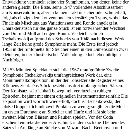
Entwicklung vermitteln seine vier Symphonien, von denen keine der
anderen gleicht. Die Erste, seine 1947 vollendete Abschlussarbeit
am Konservatorium, aber in keinem Takt unsicher oder schülerhaft,
folgt als einzige dem konventionellen viersätzigen Typus, wobei das
Finale als Mischung aus Variationssatz und Rondo angelegt ist.
Charakteristisch für das ganze Stück ist ein fortwährender Wechsel
von Dur und Moll auf engem Raum. Vielleicht schrieb
Tschaikowskij aufgrund des Schocks von 1948 nach diesem Werk
lange Zeit keine große Symphonie mehr. Die Erste fand jedoch
1953 in der Sinfonietta für Streicher einen in den Dimensionen zwar
kleineren, in der künstlerischen Vollendung jedoch ebenbürtigen
Nachfolger.
Mit 53 Minuten Spieldauer stellt die 1967 uraufgeführte Zweite
Symphonie Tschaikowskijs umfangreichstes Werk dar, eine
Monumentalkomposition, in der der Tonsetzer alle Register seines
Könnens zieht. Das Stück besteht aus drei umfangreichen Sätzen.
Der Kopfsatz, sehr lebhaft bewegt mit vereinzelten ruhigen
Episoden, beginnt mit einem originellen Instrumentationseinfall: Die
Exposition wird wörtlich wiederholt, doch ist Tschaikowskij der
bloße Doppelstrich mit zwei Punkten zu wenig; so gibt er die Musik
im ersten Durchgang an Streicher und Harfe und läßt sie beim
zweiten Mal von Bläsern und Pauken spielen. Vor der Coda
erscheint ein retardierender Abschnitt, in dem sich die Themen des
Satzes in Anklänge an Stücke von Mozart, Bach, Beethoven und