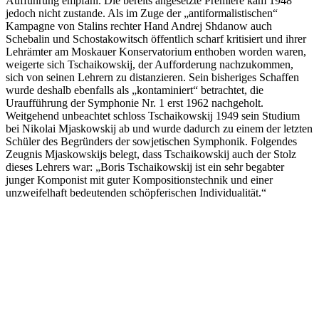
Aufführung empfahl. Die bereits angesetzte Premiere kam 1948
jedoch nicht zustande. Als im Zuge der „antiformalistischen“
Kampagne von Stalins rechter Hand Andrej Shdanow auch
Schebalin und Schostakowitsch öffentlich scharf kritisiert und ihrer
Lehrämter am Moskauer Konservatorium enthoben worden waren,
weigerte sich Tschaikowskij, der Aufforderung nachzukommen,
sich von seinen Lehrern zu distanzieren. Sein bisheriges Schaffen
wurde deshalb ebenfalls als „kontaminiert“ betrachtet, die
Uraufführung der Symphonie Nr. 1 erst 1962 nachgeholt.
Weitgehend unbeachtet schloss Tschaikowskij 1949 sein Studium
bei Nikolai Mjaskowskij ab und wurde dadurch zu einem der letzten
Schüler des Begründers der sowjetischen Symphonik. Folgendes
Zeugnis Mjaskowskijs belegt, dass Tschaikowskij auch der Stolz
dieses Lehrers war: „Boris Tschaikowskij ist ein sehr begabter
junger Komponist mit guter Kompositionstechnik und einer
unzweifelhaft bedeutenden schöpferischen Individualität.“