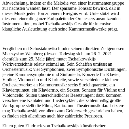
Abwechslung, indem er die Melodie von einer Instrumentengruppe
zur nächsten wanden lässt. Der sparsame Tonsatz bewirkt, daß in
dieser Musik jeder Ton zu einem Ereignis wird. Unterstützt wird
dies von einer die ganze Farbpalette der Orchesters ausnutzenden
Instrumentation, wobei Tschaikowskijs Gespür für intensive
klangliche Ausleuchtung auch seine Kammermusikwerke prägt.
Verglichen mit Schostakowitsch oder seinem direkten Zeitgenossen
Mieczysław Weinberg (dessen Todestag sich am 26. 2. 2021
ebenfalls zum 25. Male jährt) mutet Tschaikowskijs
Werkverzeichnis relativ schmal an. Sein Schaffen umfasst an
Orchestermusik: vier Symphonien, zwei Symphonische Dichtungen,
je eine Kammersymphonie und Sinfonietta, Konzerte für Klavier,
Violine, Violoncello und Klarinette, sowie verschiedene kleinere
Orchesterwerke; an Kammermusik: sechs Streichquartette, ein
Klavierquintett, ein Klaviertrio, ein Sextett, Sonaten für Violine und
Violoncello, Suiten unterschiedlicher Besetzungen; dazu kommen
verschiedene Kantaten und Liederzyklen; die zahlenmäßig größte
Werkgruppe stellt die Film-, Radio- und Theatermusik dar. Letztere
mag Tschaikowskij vor allem zum Gelderwerb geschrieben haben,
es finden sich allerdings auch hier zahlreiche Preziosen.
Einen guten Eindruck von Tschaikowskijs künstlerischer