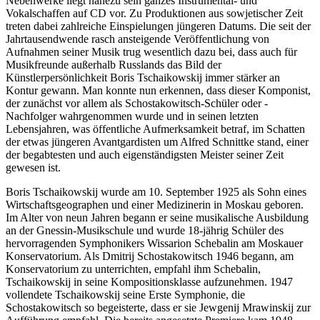
Nebenwerke liegt nahezu sein ganzes Instrumental- und
Vokalschaffen auf CD vor. Zu Produktionen aus sowjetischer Zeit
treten dabei zahlreiche Einspielungen jüngeren Datums. Die seit der
Jahrtausendwende rasch ansteigende Veröffentlichung von
Aufnahmen seiner Musik trug wesentlich dazu bei, dass auch für
Musikfreunde außerhalb Russlands das Bild der
Künstlerpersönlichkeit Boris Tschaikowskij immer stärker an
Kontur gewann. Man konnte nun erkennen, dass dieser Komponist,
der zunächst vor allem als Schostakowitsch-Schüler oder -
Nachfolger wahrgenommen wurde und in seinen letzten
Lebensjahren, was öffentliche Aufmerksamkeit betraf, im Schatten
der etwas jüngeren Avantgardisten um Alfred Schnittke stand, einer
der begabtesten und auch eigenständigsten Meister seiner Zeit
gewesen ist.
Boris Tschaikowskij wurde am 10. September 1925 als Sohn eines
Wirtschaftsgeographen und einer Medizinerin in Moskau geboren.
Im Alter von neun Jahren begann er seine musikalische Ausbildung
an der Gnessin-Musikschule und wurde 18-jährig Schüler des
hervorragenden Symphonikers Wissarion Schebalin am Moskauer
Konservatorium. Als Dmitrij Schostakowitsch 1946 begann, am
Konservatorium zu unterrichten, empfahl ihm Schebalin,
Tschaikowskij in seine Kompositionsklasse aufzunehmen. 1947
vollendete Tschaikowskij seine Erste Symphonie, die
Schostakowitsch so begeisterte, dass er sie Jewgenij Mrawinskij zur