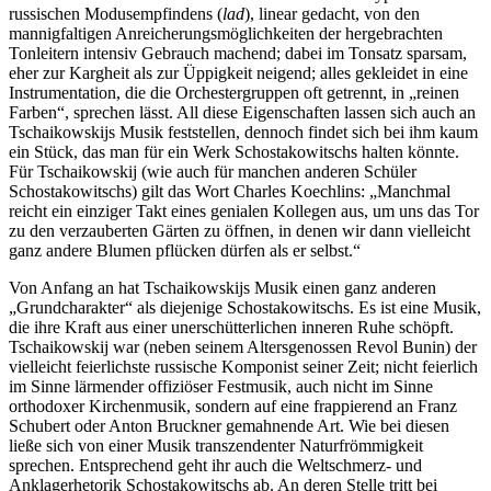
russischen Modusempfindens (
lad
), linear gedacht, von den
mannigfaltigen Anreicherungsmöglichkeiten der hergebrachten
Tonleitern intensiv Gebrauch machend; dabei im Tonsatz sparsam,
eher zur Kargheit als zur Üppigkeit neigend; alles gekleidet in eine
Instrumentation, die die Orchestergruppen oft getrennt, in „reinen
Farben“, sprechen lässt. All diese Eigenschaften lassen sich auch an
Tschaikowskijs Musik feststellen, dennoch findet sich bei ihm kaum
ein Stück, das man für ein Werk Schostakowitschs halten könnte.
Für Tschaikowskij (wie auch für manchen anderen Schüler
Schostakowitschs) gilt das Wort Charles Koechlins: „Manchmal
reicht ein einziger Takt eines genialen Kollegen aus, um uns das Tor
zu den verzauberten Gärten zu öffnen, in denen wir dann vielleicht
ganz andere Blumen pflücken dürfen als er selbst.“
Von Anfang an hat Tschaikowskijs Musik einen ganz anderen
„Grundcharakter“ als diejenige Schostakowitschs. Es ist eine Musik,
die ihre Kraft aus einer unerschütterlichen inneren Ruhe schöpft.
Tschaikowskij war (neben seinem Altersgenossen Revol Bunin) der
vielleicht feierlichste russische Komponist seiner Zeit; nicht feierlich
im Sinne lärmender offiziöser Festmusik, auch nicht im Sinne
orthodoxer Kirchenmusik, sondern auf eine frappierend an Franz
Schubert oder Anton Bruckner gemahnende Art. Wie bei diesen
ließe sich von einer Musik transzendenter Naturfrömmigkeit
sprechen. Entsprechend geht ihr auch die Weltschmerz- und
Anklagerhetorik Schostakowitschs ab. An deren Stelle tritt bei