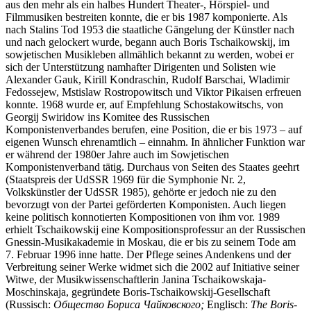
aus den mehr als ein halbes Hundert Theater-, Hörspiel- und
Filmmusiken bestreiten konnte, die er bis 1987 komponierte. Als
nach Stalins Tod 1953 die staatliche Gängelung der Künstler nach
und nach gelockert wurde, begann auch Boris Tschaikowskij, im
sowjetischen Musikleben allmählich bekannt zu werden, wobei er
sich der Unterstützung namhafter Dirigenten und Solisten wie
Alexander Gauk, Kirill Kondraschin, Rudolf Barschai, Wladimir
Fedossejew, Mstislaw Rostropowitsch und Viktor Pikaisen erfreuen
konnte. 1968 wurde er, auf Empfehlung Schostakowitschs, von
Georgij Swiridow ins Komitee des Russischen
Komponistenverbandes berufen, eine Position, die er bis 1973 – auf
eigenen Wunsch ehrenamtlich – einnahm. In ähnlicher Funktion war
er während der 1980er Jahre auch im Sowjetischen
Komponistenverband tätig. Durchaus von Seiten des Staates geehrt
(Staatspreis der UdSSR 1969 für die Symphonie Nr. 2,
Volkskünstler der UdSSR 1985), gehörte er jedoch nie zu den
bevorzugt von der Partei geförderten Komponisten. Auch liegen
keine politisch konnotierten Kompositionen von ihm vor. 1989
erhielt Tschaikowskij eine Kompositionsprofessur an der Russischen
Gnessin-Musikakademie in Moskau, die er bis zu seinem Tode am
7. Februar 1996 inne hatte. Der Pflege seines Andenkens und der
Verbreitung seiner Werke widmet sich die 2002 auf Initiative seiner
Witwe, der Musikwissenschaftlerin Janina Tschaikowskaja-
Moschinskaja, gegründete Boris-Tschaikowskij-Gesellschaft
(Russisch:
Общество Бориса Чайковского
;
Englisch:
The Boris-