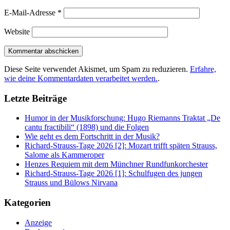
E-Mail-Adresse
*
Website
Diese Seite verwendet Akismet, um Spam zu reduzieren.
Erfahre,
wie deine Kommentardaten verarbeitet werden.
.
Letzte Beiträge
Humor in der Musikforschung: Hugo Riemanns Traktat „De
cantu fractibili“ (1898) und die Folgen
Wie geht es dem Fortschritt in der Musik?
Richard-Strauss-Tage 2026 [2]: Mozart trifft späten Strauss,
Salome als Kammeroper
Henzes Requiem mit dem Münchner Rundfunkorchester
Richard-Strauss-Tage 2026 [1]: Schulfugen des jungen
Strauss und Bülows Nirvana
Kategorien
Anzeige