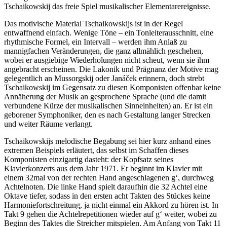
Tschaikowskij das freie Spiel musikalischer Elementarereignisse.
Das motivische Material Tschaikowskijs ist in der Regel
entwaffnend einfach. Wenige Töne – ein Tonleiterausschnitt, eine
rhythmische Formel, ein Intervall – werden ihm Anlaß zu
mannigfachen Veränderungen, die ganz allmählich geschehen,
wobei er ausgiebige Wiederholungen nicht scheut, wenn sie ihm
angebracht erscheinen. Die Lakonik und Prägnanz der Motive mag
gelegentlich an Mussorgskij oder Janáček erinnern, doch strebt
Tschaikowskij im Gegensatz zu diesen Komponisten offenbar keine
Annäherung der Musik an gesprochene Sprache (und die damit
verbundene Kürze der musikalischen Sinneinheiten) an. Er ist ein
geborener Symphoniker, den es nach Gestaltung langer Strecken
und weiter Räume verlangt.
Tschaikowskijs melodische Begabung sei hier kurz anhand eines
extremen Beispiels erläutert, das selbst im Schaffen dieses
Komponisten einzigartig dasteht: der Kopfsatz seines
Klavierkonzerts aus dem Jahr 1971. Er beginnt im Klavier mit
einem 32mal von der rechten Hand angeschlagenen g‘, durchweg
Achtelnoten. Die linke Hand spielt daraufhin die 32 Achtel eine
Oktave tiefer, sodass in den ersten acht Takten des Stückes keine
Harmoniefortschreitung, ja nicht einmal ein Akkord zu hören ist. In
Takt 9 gehen die Achtelrepetitionen wieder auf g‘ weiter, wobei zu
Beginn des Taktes die Streicher mitspielen. Am Anfang von Takt 11