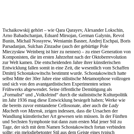
Tschaikowskij gehört – wie Qara Qarayev, Alexander Lokschin,
Arno Babadschanjan, Eduard Mirsojan, German Galynin, Revol
Bunin, Michail Nossyrew, Weniamin Basner, Andrej Eschpai, Boris
Parsadanjan, Sulchan Zinzadse (auch der gebürtige Pole
Mieczysław Weinberg ist hier zu nennen) – zu einer Generation von
Komponisten, die im ersten Jahrzehnt nach der Oktoberrevolution
zur Welt kamen. Die entscheidenden Jahre ihrer künstlerischen
Entwicklung fallen somit in eine Zeit, die wesentlich vom Schaffen
Dmitrij Schostakowitschs bestimmt wurde. Schostakowitsch hatte
selbst Mitte der 30er Jahre eine stilistische Metamorphose vollzogen
und sich von den avantgardistischen Experimenten seines
Frühwerks abgewendet. Seine öffentliche Demütigung als
„Formalist“ und „Volksfeind“ durch die stalinistische Kulturpolitik
im Jahr 1936 mag diese Entwicklung besiegelt haben; Werke wie
die bereits zuvor entstandene Cellosonate, aber auch die
Lady
Macbeth von Mzensk
, zeigen indessen, dass die Ursachen der
Wandlung künstlerischer Art gewesen sein müssen. In der Fünften
und Sechsten Symphonie trat dann zum ersten Mal jener Stil zu
Tage, der sich mit dem Namen Schostakowitsch fortan verbinden
sollte: ein melodiebetonter Stil aus dem Geiste eines typisch