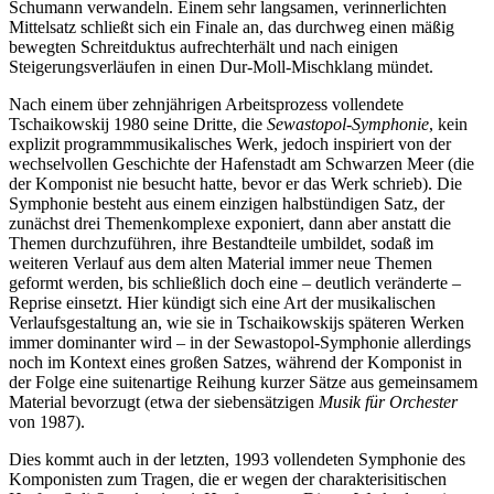
Schumann verwandeln. Einem sehr langsamen, verinnerlichten
Mittelsatz schließt sich ein Finale an, das durchweg einen mäßig
bewegten Schreitduktus aufrechterhält und nach einigen
Steigerungsverläufen in einen Dur-Moll-Mischklang mündet.
Nach einem über zehnjährigen Arbeitsprozess vollendete
Tschaikowskij 1980 seine Dritte, die
Sewastopol-Symphonie
, kein
explizit programmmusikalisches Werk, jedoch inspiriert von der
wechselvollen Geschichte der Hafenstadt am Schwarzen Meer (die
der Komponist nie besucht hatte, bevor er das Werk schrieb). Die
Symphonie besteht aus einem einzigen halbstündigen Satz, der
zunächst drei Themenkomplexe exponiert, dann aber anstatt die
Themen durchzuführen, ihre Bestandteile umbildet, sodaß im
weiteren Verlauf aus dem alten Material immer neue Themen
geformt werden, bis schließlich doch eine – deutlich veränderte –
Reprise einsetzt. Hier kündigt sich eine Art der musikalischen
Verlaufsgestaltung an, wie sie in Tschaikowskijs späteren Werken
immer dominanter wird – in der Sewastopol-Symphonie allerdings
noch im Kontext eines großen Satzes, während der Komponist in
der Folge eine suitenartige Reihung kurzer Sätze aus gemeinsamem
Material bevorzugt (etwa der siebensätzigen
Musik für Orchester
von 1987).
Dies kommt auch in der letzten, 1993 vollendeten Symphonie des
Komponisten zum Tragen, die er wegen der charakterisitischen