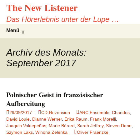
The New Listener
Zum
Inhalt
Das Hörerlebnis unter der Lupe …
springen
Suche
Menü
nach:
Archiv des Monats:
September 2017
Polnischer Geist in französischer
Aufbereitung
29/09/2017
CD-Rezension
ARC Ensemble
,
Chandos
,
David Louie
,
Dianne Werner
,
Erika Raum
,
Frank Morelli
,
Joaquin Valdepeñas
,
Marie Bérard
,
Sarah Jeffrey
,
Steven Dann
,
Szymon Laks
,
Winona Zelenka
Oliver Fraenzke