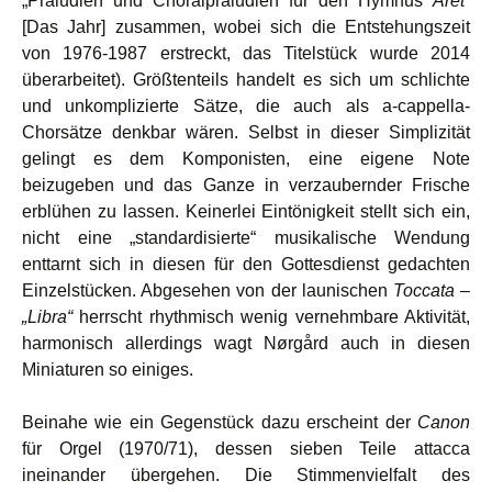
„Präludien und Choralpräludien für den Hymnus
Året
“
[Das Jahr] zusammen, wobei sich die Entstehungszeit
von 1976-1987 erstreckt, das Titelstück wurde 2014
überarbeitet). Größtenteils handelt es sich um schlichte
und unkomplizierte Sätze, die auch als a-cappella-
Chorsätze denkbar wären. Selbst in dieser Simplizität
gelingt es dem Komponisten, eine eigene Note
beizugeben und das Ganze in verzaubernder Frische
erblühen zu lassen. Keinerlei Eintönigkeit stellt sich ein,
nicht eine „standardisierte“ musikalische Wendung
enttarnt sich in diesen für den Gottesdienst gedachten
Einzelstücken. Abgesehen von der launischen
Toccata –
„Libra“
herrscht rhythmisch wenig vernehmbare Aktivität,
harmonisch allerdings wagt Nørgård auch in diesen
Miniaturen so einiges.
Beinahe wie ein Gegenstück dazu erscheint der
Canon
für Orgel (1970/71), dessen sieben Teile attacca
ineinander übergehen. Die Stimmenvielfalt des