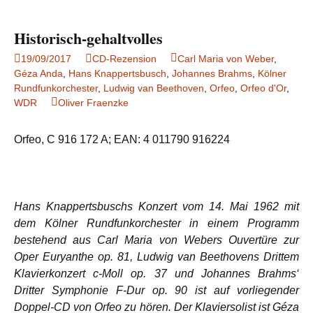
Historisch-gehaltvolles
19/09/2017
CD-Rezension
Carl Maria von Weber
,
Géza Anda
,
Hans Knappertsbusch
,
Johannes Brahms
,
Kölner
Rundfunkorchester
,
Ludwig van Beethoven
,
Orfeo
,
Orfeo d'Or
,
WDR
Oliver Fraenzke
Orfeo, C 916 172 A; EAN: 4 011790 916224
Hans Knappertsbuschs Konzert vom 14. Mai 1962 mit
dem Kölner Rundfunkorchester in einem Programm
bestehend aus Carl Maria von Webers Ouvertüre zur
Oper Euryanthe op. 81, Ludwig van Beethovens Drittem
Klavierkonzert c-Moll op. 37 und Johannes Brahms‘
Dritter Symphonie F-Dur op. 90 ist auf vorliegender
Doppel-CD von Orfeo zu hören. Der Klaviersolist ist Géza