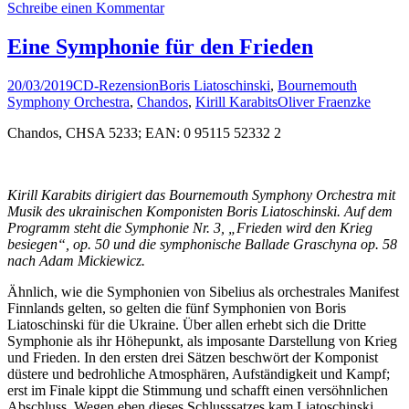
Schreibe einen Kommentar
Eine Symphonie für den Frieden
20/03/2019
CD-Rezension
Boris Liatoschinski
,
Bournemouth
Symphony Orchestra
,
Chandos
,
Kirill Karabits
Oliver Fraenzke
Chandos, CHSA 5233; EAN: 0 95115 52332 2
Kirill Karabits dirigiert das Bournemouth Symphony Orchestra mit
Musik des ukrainischen Komponisten Boris Liatoschinski. Auf dem
Programm steht die Symphonie Nr. 3, „Frieden wird den Krieg
besiegen“, op. 50 und die symphonische Ballade Graschyna op. 58
nach Adam Mickiewicz.
Ähnlich, wie die Symphonien von Sibelius als orchestrales Manifest
Finnlands gelten, so gelten die fünf Symphonien von Boris
Liatoschinski für die Ukraine. Über allen erhebt sich die Dritte
Symphonie als ihr Höhepunkt, als imposante Darstellung von Krieg
und Frieden. In den ersten drei Sätzen beschwört der Komponist
düstere und bedrohliche Atmosphären, Aufständigkeit und Kampf;
erst im Finale kippt die Stimmung und schafft einen versöhnlichen
Abschluss. Wegen eben dieses Schlusssatzes kam Liatoschinski