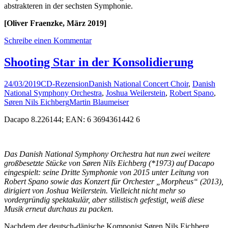
abstrakteren in der sechsten Symphonie.
[Oliver Fraenzke, März 2019]
Schreibe einen Kommentar
Shooting Star in der Konsolidierung
24/03/2019
CD-Rezension
Danish National Concert Choir
,
Danish
National Symphony Orchestra
,
Joshua Weilerstein
,
Robert Spano
,
Søren Nils Eichberg
Martin Blaumeiser
Dacapo 8.226144; EAN: 6 3694361442 6
Das Danish National Symphony Orchestra hat nun zwei weitere
großbesetzte Stücke von Søren Nils Eichberg (*1973) auf Dacapo
eingespielt: seine Dritte Symphonie von 2015 unter Leitung von
Robert Spano sowie das Konzert für Orchester „Morpheus“ (2013),
dirigiert von Joshua Weilerstein. Vielleicht nicht mehr so
vordergründig spektakulär, aber stilistisch gefestigt, weiß diese
Musik erneut durchaus zu packen.
Nachdem der deutsch-dänische Komponist Søren Nils Eichberg