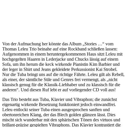
Von der Aufmachung her könnte das Album „Stories …“ vom
Thomas Leleu Trio beinahe auf eine Rockband schließen lassen:
Aufgenommen in einem heruntergekommenen Haus sitzt Leleu mit
hochgegelten Haaren in Lederjacke und Chucks lässig auf einem
Sofa, um ihn herum die keck wirkende Pianistin Kim Barbier und
der leger in Shirt und Jeans gekleidete Perkussionist Kai Strobel.
Nur die Tuba bringt uns auf die richtige Fährte. Leleu gilt als Rebell,
als einer, der sämtliche Stile und Genres frei vermengt, als „nicht
klassisch genug für die Klassik-Liebhaber und zu klassisch für die
anderen“. Und diesen Ruf lebt er auf vorliegender CD voll aus!
Das Trio besteht aus Tuba, Klavier und Vibraphon; die zunächst
eigenartig wirkende Besetzung funktioniert jedoch einwandfrei.
Leleu entlockt seiner Tuba einen ausgesprochen sanften und
obertonreichen Klang, der das Blech golden glänzen lässt. Dies
mischt sich wunderbar mit den sphärischen Tönen des virtuos und
brillant-präzise gespielten Vibraphons. Das Klavier kontrastiert die