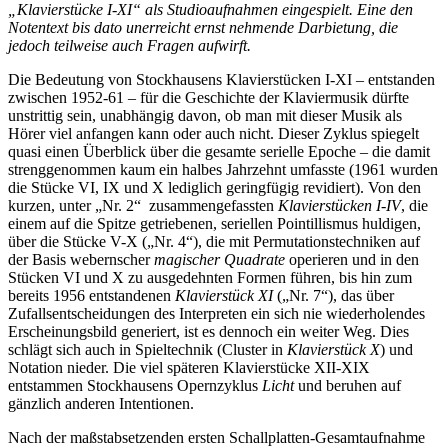
„Klavierstücke I-XI“ als Studioaufnahmen eingespielt. Eine den
Notentext bis dato unerreicht ernst nehmende Darbietung, die
jedoch teilweise auch Fragen aufwirft.
Die Bedeutung von Stockhausens Klavierstücken I-XI – entstanden
zwischen 1952-61 – für die Geschichte der Klaviermusik dürfte
unstrittig sein, unabhängig davon, ob man mit dieser Musik als
Hörer viel anfangen kann oder auch nicht. Dieser Zyklus spiegelt
quasi einen Überblick über die gesamte serielle Epoche – die damit
strenggenommen kaum ein halbes Jahrzehnt umfasste (1961 wurden
die Stücke VI, IX und X lediglich geringfügig revidiert). Von den
kurzen, unter „Nr. 2“ zusammengefassten
Klavierstücken I-IV
, die
einem auf die Spitze getriebenen, seriellen Pointillismus huldigen,
über die Stücke V-X („Nr. 4“), die mit Permutationstechniken auf
der Basis webernscher
magischer Quadrate
operieren und in den
Stücken VI und X zu ausgedehnten Formen führen, bis hin zum
bereits 1956 entstandenen
Klavierstück XI
(„Nr. 7“), das über
Zufallsentscheidungen des Interpreten ein sich nie wiederholendes
Erscheinungsbild generiert, ist es dennoch ein weiter Weg. Dies
schlägt sich auch in Spieltechnik (Cluster in
Klavierstück X
) und
Notation nieder. Die viel späteren Klavierstücke XII-XIX
entstammen Stockhausens Opernzyklus
Licht
und beruhen auf
gänzlich anderen Intentionen.
Nach der maßstabsetzenden ersten Schallplatten-Gesamtaufnahme