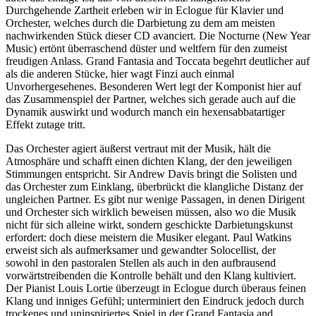
Durchgehende Zartheit erleben wir in Eclogue für Klavier und
Orchester, welches durch die Darbietung zu dem am meisten
nachwirkenden Stück dieser CD avanciert. Die Nocturne (New Year
Music) ertönt überraschend düster und weltfern für den zumeist
freudigen Anlass. Grand Fantasia and Toccata begehrt deutlicher auf
als die anderen Stücke, hier wagt Finzi auch einmal
Unvorhergesehenes. Besonderen Wert legt der Komponist hier auf
das Zusammenspiel der Partner, welches sich gerade auch auf die
Dynamik auswirkt und wodurch manch ein hexensabbatartiger
Effekt zutage tritt.
Das Orchester agiert äußerst vertraut mit der Musik, hält die
Atmosphäre und schafft einen dichten Klang, der den jeweiligen
Stimmungen entspricht. Sir Andrew Davis bringt die Solisten und
das Orchester zum Einklang, überbrückt die klangliche Distanz der
ungleichen Partner. Es gibt nur wenige Passagen, in denen Dirigent
und Orchester sich wirklich beweisen müssen, also wo die Musik
nicht für sich alleine wirkt, sondern geschickte Darbietungskunst
erfordert: doch diese meistern die Musiker elegant. Paul Watkins
erweist sich als aufmerksamer und gewandter Solocellist, der
sowohl in den pastoralen Stellen als auch in den aufbrausend
vorwärtstreibenden die Kontrolle behält und den Klang kultiviert.
Der Pianist Louis Lortie überzeugt in Eclogue durch überaus feinen
Klang und inniges Gefühl; unterminiert den Eindruck jedoch durch
trockenes und uninspiriertes Spiel in der Grand Fantasia and