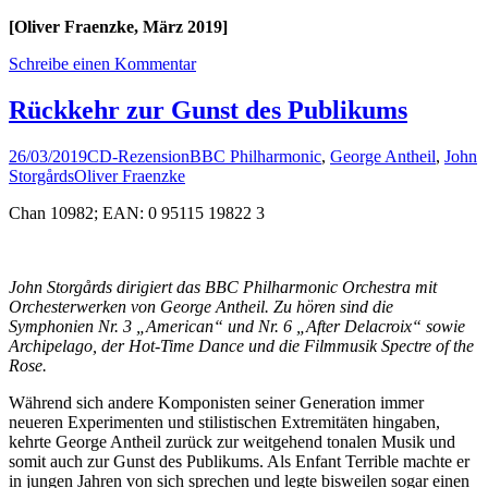
[Oliver Fraenzke, März 2019]
Schreibe einen Kommentar
Rückkehr zur Gunst des Publikums
26/03/2019
CD-Rezension
BBC Philharmonic
,
George Antheil
,
John
Storgårds
Oliver Fraenzke
Chan 10982; EAN: 0 95115 19822 3
John Storgårds dirigiert das BBC Philharmonic Orchestra mit
Orchesterwerken von George Antheil. Zu hören sind die
Symphonien Nr. 3 „American“ und Nr. 6 „After Delacroix“ sowie
Archipelago, der Hot-Time Dance und die Filmmusik Spectre of the
Rose.
Während sich andere Komponisten seiner Generation immer
neueren Experimenten und stilistischen Extremitäten hingaben,
kehrte George Antheil zurück zur weitgehend tonalen Musik und
somit auch zur Gunst des Publikums. Als Enfant Terrible machte er
in jungen Jahren von sich sprechen und legte bisweilen sogar einen