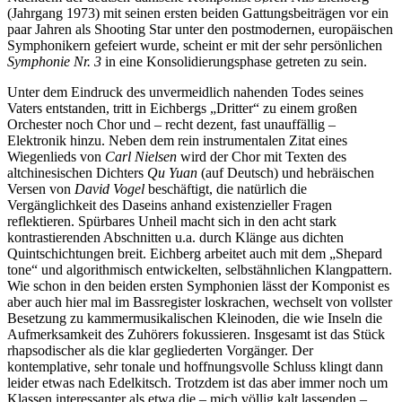
(Jahrgang 1973) mit seinen ersten beiden Gattungsbeiträgen vor ein
paar Jahren als Shooting Star unter den postmodernen, europäischen
Symphonikern gefeiert wurde, scheint er mit der sehr persönlichen
Symphonie Nr. 3
in eine Konsolidierungsphase getreten zu sein.
Unter dem Eindruck des unvermeidlich nahenden Todes seines
Vaters entstanden, tritt in Eichbergs „Dritter“ zu einem großen
Orchester noch Chor und – recht dezent, fast unauffällig –
Elektronik hinzu. Neben dem rein instrumentalen Zitat eines
Wiegenlieds von
Carl Nielsen
wird der Chor mit Texten des
altchinesischen Dichters
Qu Yuan
(auf Deutsch) und hebräischen
Versen von
David Vogel
beschäftigt, die natürlich die
Vergänglichkeit des Daseins anhand existenzieller Fragen
reflektieren. Spürbares Unheil macht sich in den acht stark
kontrastierenden Abschnitten u.a. durch Klänge aus dichten
Quintschichtungen breit. Eichberg arbeitet auch mit dem „Shepard
tone“ und algorithmisch entwickelten, selbstähnlichen Klangpattern.
Wie schon in den beiden ersten Symphonien lässt der Komponist es
aber auch hier mal im Bassregister loskrachen, wechselt von vollster
Besetzung zu kammermusikalischen Kleinoden, die wie Inseln die
Aufmerksamkeit des Zuhörers fokussieren. Insgesamt ist das Stück
rhapsodischer als die klar gegliederten Vorgänger. Der
kontemplative, sehr tonale und hoffnungsvolle Schluss klingt dann
leider etwas nach Edelkitsch. Trotzdem ist das aber immer noch um
Klassen interessanter als etwa die – mich völlig kalt lassenden –