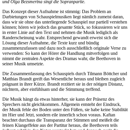
und Olga Bezsmertna singt die Sopranpartie.
Das Konzept dieser Aufnahme ist stimmig: Das Problem an
Darbietungen von Schauspielmusiken liegt nämlich zumeist daran,
dass wir sie ohne das unterliegende Schauspiel nur partiell verstehen
können; hören wir jedoch das gesamte Stück, so fokussieren wir uns
in erster Linie auf den Text und nehmen die Musik lediglich als
Randerscheinung wahr. Entsprechend gewandt erweist sich die
Lösung dieser Aufnahme, die Texte kurz und bündig
zusammenzufassen und dazu noch ausschließlich originale Verse zu
verwenden: So kann der Hörer die Handlung mitverfolgen und
nimmt die zentralen Aspekte des Dramas wahr, die Beethoven in
seiner Musik umsetzte.
Die Zusammenfassung des Schauspiels durch Tilmann Böttcher und
Matthias Brandt greift das Wesentliche heraus und bleiben zugleich
prägnant in ihrer Kürze. Brandt rezitiert sie in der nötigen Distanz,
nüchtern, aber einfühlsam und die Stimmung treffend.
Die Musik hängt da etwas hinterher, sie kann der Präsenz des
Sprechers nicht gleichkommen. Allgemein entsteht der Eindruck,
der Musik fehle der Boden unter den Füßen, sie habe keine Stabilität
im Hier und Jetzt, sondern eile innerlich schon voraus. Kaftan
beachtet durchaus die Transparanz der Stimmen und meißelt die
feinen Klangeffekte aus der Partitur heraus, die Beethoven teils