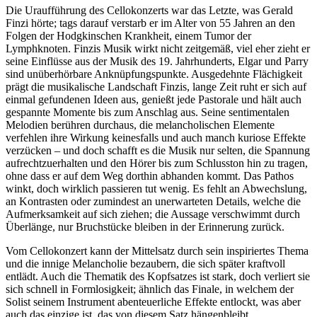
Die Uraufführung des Cellokonzerts war das Letzte, was Gerald
Finzi hörte; tags darauf verstarb er im Alter von 55 Jahren an den
Folgen der Hodgkinschen Krankheit, einem Tumor der
Lymphknoten. Finzis Musik wirkt nicht zeitgemäß, viel eher zieht er
seine Einflüsse aus der Musik des 19. Jahrhunderts, Elgar und Parry
sind unüberhörbare Anknüpfungspunkte. Ausgedehnte Flächigkeit
prägt die musikalische Landschaft Finzis, lange Zeit ruht er sich auf
einmal gefundenen Ideen aus, genießt jede Pastorale und hält auch
gespannte Momente bis zum Anschlag aus. Seine sentimentalen
Melodien berühren durchaus, die melancholischen Elemente
verfehlen ihre Wirkung keinesfalls und auch manch kuriose Effekte
verzücken – und doch schafft es die Musik nur selten, die Spannung
aufrechtzuerhalten und den Hörer bis zum Schlusston hin zu tragen,
ohne dass er auf dem Weg dorthin abhanden kommt. Das Pathos
winkt, doch wirklich passieren tut wenig. Es fehlt an Abwechslung,
an Kontrasten oder zumindest an unerwarteten Details, welche die
Aufmerksamkeit auf sich ziehen; die Aussage verschwimmt durch
Überlänge, nur Bruchstücke bleiben in der Erinnerung zurück.
Vom Cellokonzert kann der Mittelsatz durch sein inspiriertes Thema
und die innige Melancholie bezaubern, die sich später kraftvoll
entlädt. Auch die Thematik des Kopfsatzes ist stark, doch verliert sie
sich schnell in Formlosigkeit; ähnlich das Finale, in welchem der
Solist seinem Instrument abenteuerliche Effekte entlockt, was aber
auch das einzige ist, das von diesem Satz hängenbleibt.