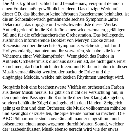
Die Musik gibt sich schlicht und beinahe naiv, versprüht dennoch
einen Funken außergewöhnlicher Ideen. Das einzige Werk auf
dieser CD, das überhaupt keine hörbaren Jazzelemente beinhaltet, ist
die an Schostakowitsch gemahnende sechste Symphonie „after
Delacroix“, das üppigste und weitschweifendste dieser Werke.
Antheil geriet oft in die Kritik für seinen wieder-tonalen, gefälligen
Stil und für die effekthascherische Orchestration. Das beiliegende,
ausführlich informierende Booklet von Mervyn Cooke zitiert
Rezensionen über die sechste Symphonie, welche sie „hohl und
Hollywoodartig“ nannten und ihr vorwarfen, sie habe „die leere
Vehemenz einer Wahlkampfrede“. Wenngleich das Pathos in
Antheils Orchestermusik durchaus dazu einläd, sie nicht ganz ernst
zu nehmen, darf doch nicht der Ideen- und Farbenreichtum in dieser
Musik vernachlässigt werden, der packende Drive und die
eingängige Melodie, welche mit kecken Rhythmen unterlegt wird.
Storgårds holt eine beachtenswerte Vielfalt an orchestralen Farben
aus dieser Musik heraus. Er gibt sich nicht der Versuchung hin, in
den opulenten Passagen die Kontrolle über den Klang abzugeben,
sondern behält die Zügel durchgehend in den Händen. Zeitgleich
gelingt es ihm und dem Orchester, die Musik vollkommen mühelos
und zwanglos darzustellen, die Spielfreude hörbar zu machen. Die
BBC Philharmonic sind souverän aufeinander eingestimmt und
präsentieren einen ausgewogenen, durchhörbaren Sound, welcher
der jazzbeeinflussten Musik ebenso gerecht wird wie der etwas