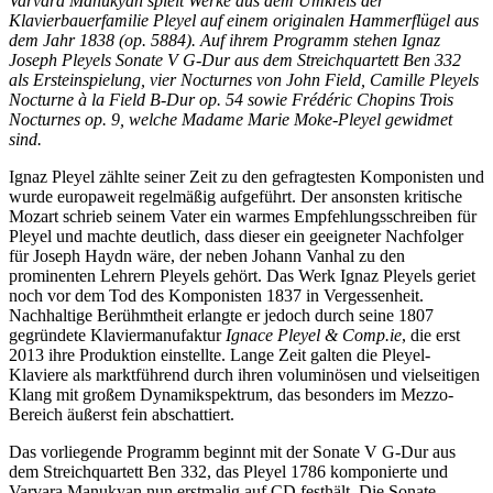
Varvara Manukyan spielt Werke aus dem Umkreis der
Klavierbauerfamilie Pleyel auf einem originalen Hammerflügel aus
dem Jahr 1838 (op. 5884). Auf ihrem Programm stehen Ignaz
Joseph Pleyels Sonate V G-Dur aus dem Streichquartett Ben 332
als Ersteinspielung, vier Nocturnes von John Field, Camille Pleyels
Nocturne à la Field B-Dur op. 54 sowie Frédéric Chopins Trois
Nocturnes op. 9, welche Madame Marie Moke-Pleyel gewidmet
sind.
Ignaz Pleyel zählte seiner Zeit zu den gefragtesten Komponisten und
wurde europaweit regelmäßig aufgeführt. Der ansonsten kritische
Mozart schrieb seinem Vater ein warmes Empfehlungsschreiben für
Pleyel und machte deutlich, dass dieser ein geeigneter Nachfolger
für Joseph Haydn wäre, der neben Johann Vanhal zu den
prominenten Lehrern Pleyels gehört. Das Werk Ignaz Pleyels geriet
noch vor dem Tod des Komponisten 1837 in Vergessenheit.
Nachhaltige Berühmtheit erlangte er jedoch durch seine 1807
gegründete Klaviermanufaktur
Ignace Pleyel & Comp.ie
, die erst
2013 ihre Produktion einstellte. Lange Zeit galten die Pleyel-
Klaviere als marktführend durch ihren voluminösen und vielseitigen
Klang mit großem Dynamikspektrum, das besonders im Mezzo-
Bereich äußerst fein abschattiert.
Das vorliegende Programm beginnt mit der Sonate V G-Dur aus
dem Streichquartett Ben 332, das Pleyel 1786 komponierte und
Varvara Manukyan nun erstmalig auf CD festhält. Die Sonate