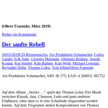
[Oliver Fraenzke, März 2019]
Bisher ein Kommentar
Der sanfte Rebell
28/03/2019
CD-Rezension
Ars
,
Ars Produktion Schumacher
,
Carlos
Gardel
,
Erik Satie
,
Georges Moustaki
,
Johannes Brahms
,
Joseph
Kosma
,
Kai Strobel
,
Kim Barbier
,
Kurt Weill
,
Michael Legrand
,
Reynaldo Hahn
,
Thomas Leleu
,
Tom Jobim
Oliver Fraenzke
Ars Produktion Schumacher, ARS 38 275; EAN: 4 260052 382752
Auf dem Album „Stories …“ spielt das Thomas Leleu Trio Musik
zwischen Klassik, Jazz, Chanson, Latin und ganz anderen
Einflüssen, ohne dass es in eine Schublade eingeordnet werden
könnte. Auf dem Programm stehen Kompositionen von Thomas