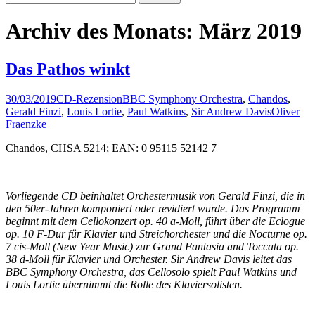
nach:
Archiv des Monats: März 2019
Das Pathos winkt
30/03/2019
CD-Rezension
BBC Symphony Orchestra
,
Chandos
,
Gerald Finzi
,
Louis Lortie
,
Paul Watkins
,
Sir Andrew Davis
Oliver
Fraenzke
Chandos, CHSA 5214; EAN: 0 95115 52142 7
Vorliegende CD beinhaltet Orchestermusik von Gerald Finzi, die in
den 50er-Jahren komponiert oder revidiert wurde. Das Programm
beginnt mit dem Cellokonzert op. 40 a-Moll, führt über die Eclogue
op. 10 F-Dur für Klavier und Streichorchester und die Nocturne op.
7 cis-Moll (New Year Music) zur Grand Fantasia and Toccata op.
38 d-Moll für Klavier und Orchester. Sir Andrew Davis leitet das
BBC Symphony Orchestra, das Cellosolo spielt Paul Watkins und
Louis Lortie übernimmt die Rolle des Klaviersolisten.