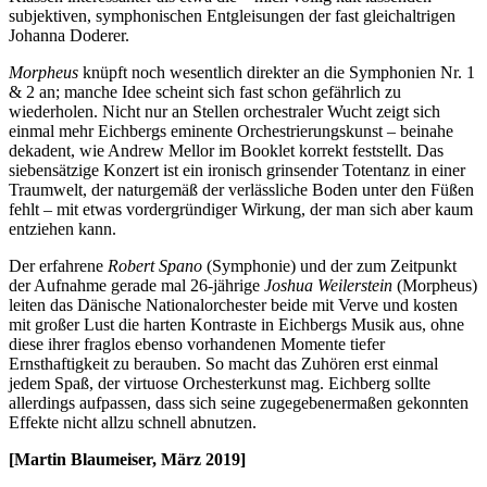
subjektiven, symphonischen Entgleisungen der fast gleichaltrigen
Johanna Doderer.
Morpheus
knüpft noch wesentlich direkter an die Symphonien Nr. 1
& 2 an; manche Idee scheint sich fast schon gefährlich zu
wiederholen. Nicht nur an Stellen orchestraler Wucht zeigt sich
einmal mehr Eichbergs eminente Orchestrierungskunst – beinahe
dekadent, wie Andrew Mellor im Booklet korrekt feststellt. Das
siebensätzige Konzert ist ein ironisch grinsender Totentanz in einer
Traumwelt, der naturgemäß der verlässliche Boden unter den Füßen
fehlt – mit etwas vordergründiger Wirkung, der man sich aber kaum
entziehen kann.
Der erfahrene
Robert Spano
(Symphonie) und der zum Zeitpunkt
der Aufnahme gerade mal 26-jährige
Joshua Weilerstein
(Morpheus)
leiten das Dänische Nationalorchester beide mit Verve und kosten
mit großer Lust die harten Kontraste in Eichbergs Musik aus, ohne
diese ihrer fraglos ebenso vorhandenen Momente tiefer
Ernsthaftigkeit zu berauben. So macht das Zuhören erst einmal
jedem Spaß, der virtuose Orchesterkunst mag. Eichberg sollte
allerdings aufpassen, dass sich seine zugegebenermaßen gekonnten
Effekte nicht allzu schnell abnutzen.
[Martin Blaumeiser, März 2019]