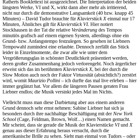
Ratherts Booklettext ist ausgezeichnet. Die Interpretation der beiden
längsten Werke, VI und X, wirkt dann aber mehr als irritierend,
nicht nur durch die demonstrative Langsamkeit (40 bzw. knapp 45
Minuten) – David Tudor brauchte für
Klavierstück X
einmal nur 17
Minuten, Ähnliches gilt für
Klavierstück VI.
Hier notiert
Stockhausen in der Tat die relative
Veränderung
des Tempos
minutiös grafisch auf einem eigenen System, allerdings ohne ein
Grund- bzw. Anfangstempo festzulegen. So gesehen ist Liebners
Tempowahl zumindest eine erlaubte. Dennoch zerfällt das Stück
leider in Einzelmomente, die zwar alle wie unter dem
Vergrößerungsglas in schönster Deutlichkeit präsentiert werden,
deren großer Zusammenhang jedoch verlorengeht. Noch ärgerlicher
erweist sich das im berühmten
Klavierstück X
, bei der durch die
Slow Motion auch noch der Faktor Virtuosität (absichtlich?) zerstört
wird, womit
Maurizio Pollini
– ich durfte das mal live erleben – hier
immer geglänzt hat. Vor allem die längeren Pausen geraten Frau
Liebner endlos; die Musik versinkt jedes Mal im Nichts.
Vielleicht muss man diese Darbietung aber aus einem anderen
Grund dennoch sehr ernst nehmen: Sabine Liebner hat sich ja
besonders durch ihre nachhaltige Beschäftigung mit der
New York
School
(Cage, Feldman, Brown, Wolf…) einen Namen gemacht.
Mir scheint, dass sie gerade die Musik der Klavierstücke
VI
und
X
genau aus dieser Erfahrung heraus versucht, durch die
amerikanische Brille zu sehen. Sieht man einmal von Tudors – oder