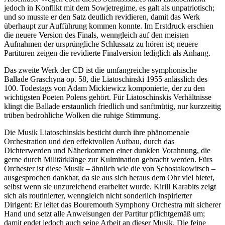
jedoch in Konflikt mit dem Sowjetregime, es galt als unpatriotisch;
und so musste er den Satz deutlich revidieren, damit das Werk
überhaupt zur Aufführung kommen konnte. Im Erstdruck erschien
die neuere Version des Finals, wenngleich auf den meisten
Aufnahmen der ursprüngliche Schlussatz zu hören ist; neuere
Partituren zeigen die revidierte Finalversion lediglich als Anhang.
Das zweite Werk der CD ist die umfangreiche symphonische
Ballade Graschyna op. 58, die Liatoschinski 1955 anlässlich des
100. Todestags von Adam Mickiewicz komponierte, der zu den
wichtigsten Poeten Polens gehört. Für Liatoschinskis Verhältnisse
klingt die Ballade erstaunlich friedlich und sanftmütig, nur kurzzeitig
trüben bedrohliche Wolken die ruhige Stimmung.
Die Musik Liatoschinskis besticht durch ihre phänomenale
Orchestration und den effektvollen Aufbau, durch das
Dichterwerden und Näherkommen einer dunklen Vorahnung, die
gerne durch Militärklänge zur Kulmination gebracht werden. Fürs
Orchester ist diese Musik – ähnlich wie die von Schostakowitsch –
ausgesprochen dankbar, da sie aus sich heraus dem Ohr viel bietet,
selbst wenn sie unzureichend erarbeitet wurde. Kirill Karabits zeigt
sich als routinierter, wenngleich nicht sonderlich inspirierter
Dirigent: Er leitet das Bouremouth Symphony Orchestra mit sicherer
Hand und setzt alle Anweisungen der Partitur pflichtgemäß um;
damit endet jedoch auch seine Arbeit an dieser Musik. Die feine