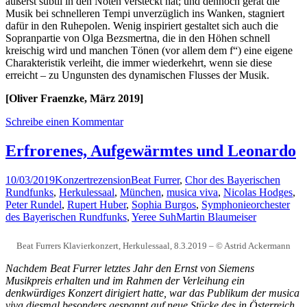
äußerst subtil in den Noten versteckt hat; und dennoch gerät die
Musik bei schnelleren Tempi unverzüglich ins Wanken, stagniert
dafür in den Ruhepolen. Wenig inspiriert gestaltet sich auch die
Sopranpartie von Olga Bezsmertna, die in den Höhen schnell
kreischig wird und manchen Tönen (vor allem dem f“) eine eigene
Charakteristik verleiht, die immer wiederkehrt, wenn sie diese
erreicht – zu Ungunsten des dynamischen Flusses der Musik.
[Oliver Fraenzke, März 2019]
Schreibe einen Kommentar
Erfrorenes, Aufgewärmtes und Leonardo
10/03/2019
Konzertrezension
Beat Furrer
,
Chor des Bayerischen
Rundfunks
,
Herkulessaal
,
München
,
musica viva
,
Nicolas Hodges
,
Peter Rundel
,
Rupert Huber
,
Sophia Burgos
,
Symphonieorchester
des Bayerischen Rundfunks
,
Yeree Suh
Martin Blaumeiser
Beat Furrers Klavierkonzert, Herkulessaal, 8.3.2019 – © Astrid Ackermann
Nachdem Beat Furrer letztes Jahr den Ernst von Siemens
Musikpreis erhalten und im Rahmen der Verleihung ein
denkwürdiges Konzert dirigiert hatte, war das Publikum der musica
viva diesmal besonders gespannt auf neue Stücke des in Österreich