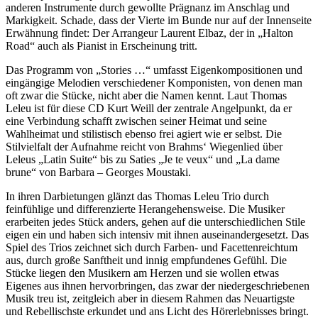
anderen Instrumente durch gewollte Prägnanz im Anschlag und
Markigkeit. Schade, dass der Vierte im Bunde nur auf der Innenseite
Erwähnung findet: Der Arrangeur Laurent Elbaz, der in „Halton
Road“ auch als Pianist in Erscheinung tritt.
Das Programm von „Stories …“ umfasst Eigenkompositionen und
eingängige Melodien verschiedener Komponisten, von denen man
oft zwar die Stücke, nicht aber die Namen kennt. Laut Thomas
Leleu ist für diese CD Kurt Weill der zentrale Angelpunkt, da er
eine Verbindung schafft zwischen seiner Heimat und seine
Wahlheimat und stilistisch ebenso frei agiert wie er selbst. Die
Stilvielfalt der Aufnahme reicht von Brahms‘ Wiegenlied über
Leleus „Latin Suite“ bis zu Saties „Je te veux“ und „La dame
brune“ von Barbara – Georges Moustaki.
In ihren Darbietungen glänzt das Thomas Leleu Trio durch
feinfühlige und differenzierte Herangehensweise. Die Musiker
erarbeiten jedes Stück anders, gehen auf die unterschiedlichen Stile
eigen ein und haben sich intensiv mit ihnen auseinandergesetzt. Das
Spiel des Trios zeichnet sich durch Farben- und Facettenreichtum
aus, durch große Sanftheit und innig empfundenes Gefühl. Die
Stücke liegen den Musikern am Herzen und sie wollen etwas
Eigenes aus ihnen hervorbringen, das zwar der niedergeschriebenen
Musik treu ist, zeitgleich aber in diesem Rahmen das Neuartigste
und Rebellischste erkundet und ans Licht des Hörerlebnisses bringt.