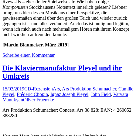
Rzewskis – eher flotter Spielweise ab: Wie haben obige
Komponisten
Stockhausens Notentext innerlich gelesen? Liebner
bringt uns hier dessen Musik aus einer Perspektive, die
gewissermaßen einmal über den großen Teich und wieder zurück
gegangen ist – und alles verändert. Auch das ist mutig und legitim,
wenn ich mich auch nach mehrmaligem Hören mit ihrem Konzept
nicht wirklich anfreunden konnte.
[Martin Blaumeiser, März 2019]
Schreibe einen Kommentar
Die Klaviermanufaktur Pleyel und ihr
Umkreis
15/03/2019
CD-Rezension
Ars
,
Ars Produktion Schumacher
,
Camille
Pleyel
,
Frédéric Chopin
,
Ignaz Joseph Pleyel
,
John Field
,
Varvara
Manukyan
Oliver Fraenzke
Ars Produktion Schumacher; Concert; Ars 38 828; EAN: 4 260052
388280