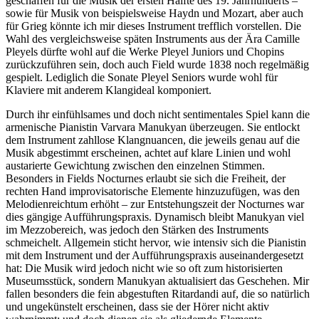
geschaffen für die Musik der ersten Hälfte des 19. Jahrhunderts –
sowie für Musik von beispielsweise Haydn und Mozart, aber auch
für Grieg könnte ich mir dieses Instrument trefflich vorstellen. Die
Wahl des vergleichsweise späten Instruments aus der Ära Camille
Pleyels dürfte wohl auf die Werke Pleyel Juniors und Chopins
zurückzuführen sein, doch auch Field wurde 1838 noch regelmäßig
gespielt. Lediglich die Sonate Pleyel Seniors wurde wohl für
Klaviere mit anderem Klangideal komponiert.
Durch ihr einfühlsames und doch nicht sentimentales Spiel kann die
armenische Pianistin Varvara Manukyan überzeugen. Sie entlockt
dem Instrument zahllose Klangnuancen, die jeweils genau auf die
Musik abgestimmt erscheinen, achtet auf klare Linien und wohl
austarierte Gewichtung zwischen den einzelnen Stimmen.
Besonders in Fields Nocturnes erlaubt sie sich die Freiheit, der
rechten Hand improvisatorische Elemente hinzuzufügen, was den
Melodienreichtum erhöht – zur Entstehungszeit der Nocturnes war
dies gängige Aufführungspraxis. Dynamisch bleibt Manukyan viel
im Mezzobereich, was jedoch den Stärken des Instruments
schmeichelt. Allgemein sticht hervor, wie intensiv sich die Pianistin
mit dem Instrument und der Aufführungspraxis auseinandergesetzt
hat: Die Musik wird jedoch nicht wie so oft zum historisierten
Museumsstück, sondern Manukyan aktualisiert das Geschehen. Mir
fallen besonders die fein abgestuften Ritardandi auf, die so natürlich
und ungekünstelt erscheinen, dass sie der Hörer nicht aktiv