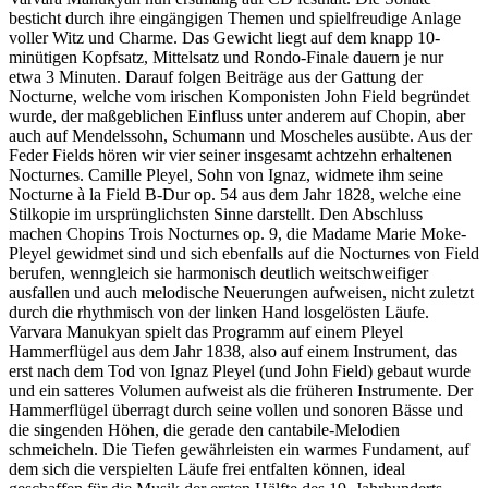
besticht durch ihre eingängigen Themen und spielfreudige Anlage
voller Witz und Charme. Das Gewicht liegt auf dem knapp 10-
minütigen Kopfsatz, Mittelsatz und Rondo-Finale dauern je nur
etwa 3 Minuten. Darauf folgen Beiträge aus der Gattung der
Nocturne, welche vom irischen Komponisten John Field begründet
wurde, der maßgeblichen Einfluss unter anderem auf Chopin, aber
auch auf Mendelssohn, Schumann und Moscheles ausübte. Aus der
Feder Fields hören wir vier seiner insgesamt achtzehn erhaltenen
Nocturnes. Camille Pleyel, Sohn von Ignaz, widmete ihm seine
Nocturne à la Field B-Dur op. 54 aus dem Jahr 1828, welche eine
Stilkopie im ursprünglichsten Sinne darstellt. Den Abschluss
machen Chopins Trois Nocturnes op. 9, die Madame Marie Moke-
Pleyel gewidmet sind und sich ebenfalls auf die Nocturnes von Field
berufen, wenngleich sie harmonisch deutlich weitschweifiger
ausfallen und auch melodische Neuerungen aufweisen, nicht zuletzt
durch die rhythmisch von der linken Hand losgelösten Läufe.
Varvara Manukyan spielt das Programm auf einem Pleyel
Hammerflügel aus dem Jahr 1838, also auf einem Instrument, das
erst nach dem Tod von Ignaz Pleyel (und John Field) gebaut wurde
und ein satteres Volumen aufweist als die früheren Instrumente. Der
Hammerflügel überragt durch seine vollen und sonoren Bässe und
die singenden Höhen, die gerade den cantabile-Melodien
schmeicheln. Die Tiefen gewährleisten ein warmes Fundament, auf
dem sich die verspielten Läufe frei entfalten können, ideal