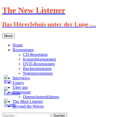
Zum
The New Listener
Inhalt
springen
Das Hörerlebnis unter der Lupe …
Menü
Home
Rezensionen
CD-Rezension
Konzertrezensionen
DVD-Rezensionen
Buchrezensionen
Notenrezensionen
Interviews
Essays
Über uns
Impressum
Datenschutzerklärung
The Must Listener
Beyond the Waves
Suchen