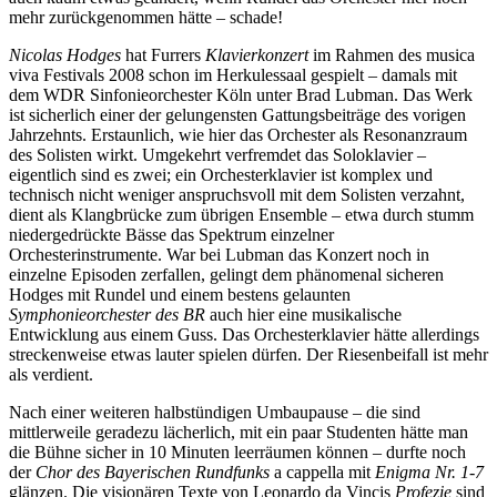
mehr zurückgenommen hätte – schade!
Nicolas Hodges
hat Furrers
Klavierkonzert
im Rahmen des musica
viva Festivals 2008 schon im Herkulessaal gespielt – damals mit
dem WDR Sinfonieorchester Köln unter Brad Lubman. Das Werk
ist sicherlich einer der gelungensten Gattungsbeiträge des vorigen
Jahrzehnts. Erstaunlich, wie hier das Orchester als Resonanzraum
des Solisten wirkt. Umgekehrt verfremdet das Soloklavier –
eigentlich sind es zwei; ein Orchesterklavier ist komplex und
technisch nicht weniger anspruchsvoll mit dem Solisten verzahnt,
dient als Klangbrücke zum übrigen Ensemble – etwa durch stumm
niedergedrückte Bässe das Spektrum einzelner
Orchesterinstrumente. War bei Lubman das Konzert noch in
einzelne Episoden zerfallen, gelingt dem phänomenal sicheren
Hodges mit Rundel und einem bestens gelaunten
Symphonieorchester des BR
auch hier eine musikalische
Entwicklung aus einem Guss. Das Orchesterklavier hätte allerdings
streckenweise etwas lauter spielen dürfen. Der Riesenbeifall ist mehr
als verdient.
Nach einer weiteren halbstündigen Umbaupause – die sind
mittlerweile geradezu lächerlich, mit ein paar Studenten hätte man
die Bühne sicher in 10 Minuten leerräumen können – durfte noch
der
Chor des Bayerischen Rundfunks
a cappella mit
Enigma Nr. 1-7
glänzen. Die visionären Texte von Leonardo da Vincis
Profezie
sind