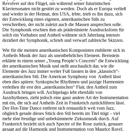
Revolver auf den Flügel, um während seiner futuristischen
Klaviersonaten nicht gestört zu werden. Doch als er Europa verließ
und wieder in der Heimat, den USA, lebte, trieb es ihn dazu, sich
der Entwicklung eines eigenen, amerikanischen Stils zu
verschreiben, der nicht zuletzt auch die Massen ansprechen solle.
Die Symphonik erschien ihm als prädestinierte Ausdrucksform für
solch ein Vorhaben und Antheil widmete sich Jahrelang intensiv
dezidiert der Symphonik, schrieb und verwarf zahlreiche Skizzen.
Wie für die meisten amerikanischen Komponisten etablierte sich in
Antheils Musik der Jazz als unentbehrliches Element. Bernstein
erklärte in einem seiner „Young People‘s Concerts“ die Entwicklung
der amerikanischen Musik und stellt anschaulich dar, wie die
Elemente des Jazz immer weiter Fuß fassten in den „klassisch“-
amerikanischen Stil. Die American Symphony von Antheil lässt
eben dies spüren: Synkopische Rhythmen und jazzige Harmonien
verleihen ihr erst den „amerikanischen“ Flair, den Antheil zum
Ausdruck bringen will. Archipelago lebt ebenfalls von
Jazzrhythmen, zieht jedoch eine ganz andere Art der Instrumentation
mit ein, die sich auf Antheils Zeit in Frankreich zurückführen lässt.
Der Hot-Time Dance entfernt sich erstaunlich weit vom Jazz,
obgleich gerade dieses Stück den Stil bereits im Titel trägt – viel
mehr tönt freudige und unbekümmerte Zirkusmusik durch. Auf
Frankreich bezieht sich auch Spectre of the Rose zurück, genauer
gesagt auf die Harmonik und Instrumentation von Maurice Ravel.