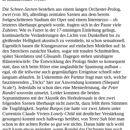
Die
Schnee-Szenen
bestehen aus einem langen Orchester-Prolog,
zwei (von 30), allerdings zentralen Szenen aus dem bereits
fortgeschrittenen Stadium der Oper und einem Intermezzo – ob
letzteres überhaupt gespielt wurde, fragten sich in der Pause viele
Zuhörer. Wie es Furrer in der 17-minütigen Einleitung gelingt,
kontinuierliche Veränderungen des Lichts von Dunkelheit bis zu
gleißender Helligkeit akustisch zu vermitteln, ist schon sensationell.
Eigentlich bauen die Klangprozesse auf einfachen Modellen auf: In
den Streichern zunächst Skalen, sogar mit tonalen Schnittstellen,
später Skordatura und Glissandi. Dagegen stehen unruhigere
Bläsereinwürfe. Die Entwicklung des Prologs findet so konsequent
statt, dass sich beim Hörer eine unglaubliche Spannung aufbaut –
egal, ob die teilweise auch gegenläufigen Ereignisse schnell oder
langsam ablaufen. In Unkenntnis der Partitur fragt man sich, welche
faszinierenden „Tricks“ hier zur Anwendung kommen (Shepard
Scale?). Jedenfalls ist schon dies eine Meisterleistung, die
Peter
Rundel
souverän umsetzt. Leider kommen die beiden
Sopranistinnen mit der Akustik des Herkulessaals in den zwei
folgenden Szenen überhaupt nicht zurecht, dazu fehlt ihren Stimmen
die Tragfähigkeit.
Sophia Burgos
(sie hatte vor zwei Jahren unter
Currentzis Claude Viviers
Lonely Child
mit deutlicher Verstärkung
gesungen) kommt noch halbwegs herüber, von
Yeree Suh
hört man
schon in der achten Reihe so gut wie nichts. Daran hätte sich wohl
auch kaum etwas geändert, wenn Rundel das Orchester hier noch