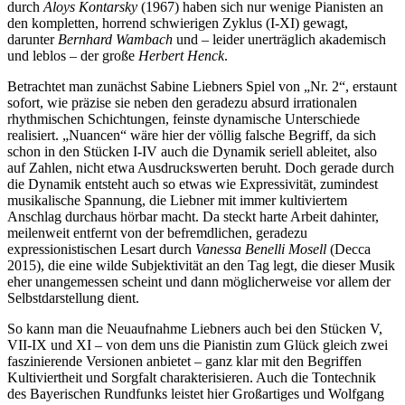
durch
Aloys Kontarsky
(1967) haben sich nur wenige Pianisten an
den kompletten, horrend schwierigen Zyklus (I-XI) gewagt,
darunter
Bernhard Wambach
und – leider unerträglich akademisch
und leblos – der große
Herbert Henck
.
Betrachtet man zunächst Sabine Liebners Spiel von „Nr. 2“, erstaunt
sofort, wie präzise sie neben den geradezu absurd irrationalen
rhythmischen Schichtungen, feinste dynamische Unterschiede
realisiert. „Nuancen“ wäre hier der völlig falsche Begriff, da sich
schon in den Stücken I-IV auch die Dynamik seriell ableitet, also
auf Zahlen, nicht etwa Ausdruckswerten beruht. Doch gerade durch
die Dynamik entsteht auch so etwas wie Expressivität, zumindest
musikalische Spannung, die Liebner mit immer kultiviertem
Anschlag durchaus hörbar macht. Da steckt harte Arbeit dahinter,
meilenweit entfernt von der befremdlichen, geradezu
expressionistischen Lesart durch
Vanessa Benelli Mosell
(Decca
2015), die eine wilde Subjektivität an den Tag legt, die dieser Musik
eher unangemessen scheint und dann möglicherweise vor allem der
Selbstdarstellung dient.
So kann man die Neuaufnahme Liebners auch bei den Stücken V,
VII-IX und XI – von dem uns die Pianistin zum Glück gleich zwei
faszinierende Versionen anbietet – ganz klar mit den Begriffen
Kultiviertheit und Sorgfalt charakterisieren. Auch die Tontechnik
des Bayerischen Rundfunks leistet hier Großartiges und Wolfgang