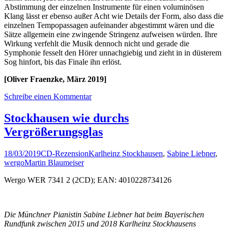
Abstimmung der einzelnen Instrumente für einen voluminösen
Klang lässt er ebenso außer Acht wie Details der Form, also dass die
einzelnen Tempopassagen aufeinander abgestimmt wären und die
Sätze allgemein eine zwingende Stringenz aufweisen würden. Ihre
Wirkung verfehlt die Musik dennoch nicht und gerade die
Symphonie fesselt den Hörer unnachgiebig und zieht in in düsterem
Sog hinfort, bis das Finale ihn erlöst.
[Oliver Fraenzke, März 2019]
Schreibe einen Kommentar
Stockhausen wie durchs
Vergrößerungsglas
18/03/2019
CD-Rezension
Karlheinz Stockhausen
,
Sabine Liebner
,
wergo
Martin Blaumeiser
Wergo WER 7341 2 (2CD); EAN: 4010228734126
Die Münchner Pianistin Sabine Liebner hat beim Bayerischen
Rundfunk zwischen 2015 und 2018 Karlheinz Stockhausens