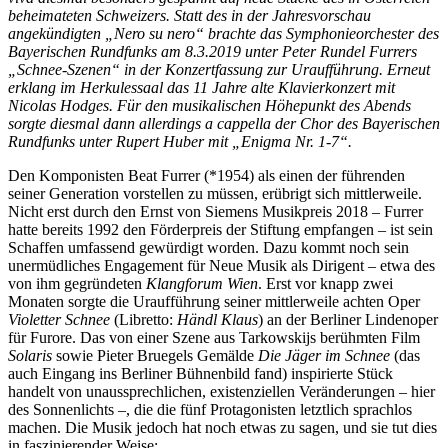
beheimateten Schweizers. Statt des in der Jahresvorschau
angekündigten „Nero su nero“ brachte das Symphonieorchester des
Bayerischen Rundfunks am 8.3.2019 unter Peter Rundel Furrers
„Schnee-Szenen“ in der Konzertfassung zur Uraufführung. Erneut
erklang im Herkulessaal das 11 Jahre alte Klavierkonzert mit
Nicolas Hodges. Für den musikalischen Höhepunkt des Abends
sorgte diesmal dann allerdings a cappella der Chor des Bayerischen
Rundfunks unter Rupert Huber mit „Enigma Nr. 1-7“.
Den Komponisten Beat Furrer (*1954) als einen der führenden
seiner Generation vorstellen zu müssen, erübrigt sich mittlerweile.
Nicht erst durch den Ernst von Siemens Musikpreis 2018 – Furrer
hatte bereits 1992 den Förderpreis der Stiftung empfangen – ist sein
Schaffen umfassend gewürdigt worden. Dazu kommt noch sein
unermüdliches Engagement für Neue Musik als Dirigent – etwa des
von ihm gegründeten
Klangforum Wien
. Erst vor knapp zwei
Monaten sorgte die Uraufführung seiner mittlerweile achten Oper
Violetter Schnee
(Libretto:
Händl Klaus
) an der Berliner Lindenoper
für Furore. Das von einer Szene aus Tarkowskijs berühmten Film
Solaris
sowie Pieter Bruegels Gemälde
Die Jäger im Schnee
(das
auch Eingang ins Berliner Bühnenbild fand) inspirierte Stück
handelt von unaussprechlichen, existenziellen Veränderungen – hier
des Sonnenlichts –, die die fünf Protagonisten letztlich sprachlos
machen. Die Musik jedoch hat noch etwas zu sagen, und sie tut dies
in faszinierender Weise: