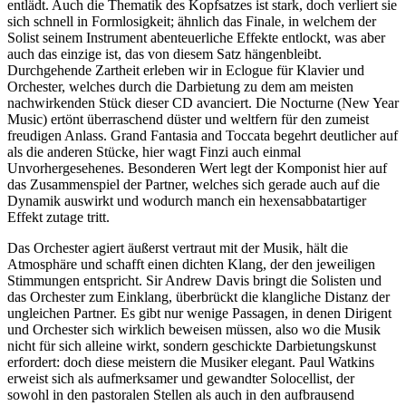
entlädt. Auch die Thematik des Kopfsatzes ist stark, doch verliert sie
sich schnell in Formlosigkeit; ähnlich das Finale, in welchem der
Solist seinem Instrument abenteuerliche Effekte entlockt, was aber
auch das einzige ist, das von diesem Satz hängenbleibt.
Durchgehende Zartheit erleben wir in Eclogue für Klavier und
Orchester, welches durch die Darbietung zu dem am meisten
nachwirkenden Stück dieser CD avanciert. Die Nocturne (New Year
Music) ertönt überraschend düster und weltfern für den zumeist
freudigen Anlass. Grand Fantasia and Toccata begehrt deutlicher auf
als die anderen Stücke, hier wagt Finzi auch einmal
Unvorhergesehenes. Besonderen Wert legt der Komponist hier auf
das Zusammenspiel der Partner, welches sich gerade auch auf die
Dynamik auswirkt und wodurch manch ein hexensabbatartiger
Effekt zutage tritt.
Das Orchester agiert äußerst vertraut mit der Musik, hält die
Atmosphäre und schafft einen dichten Klang, der den jeweiligen
Stimmungen entspricht. Sir Andrew Davis bringt die Solisten und
das Orchester zum Einklang, überbrückt die klangliche Distanz der
ungleichen Partner. Es gibt nur wenige Passagen, in denen Dirigent
und Orchester sich wirklich beweisen müssen, also wo die Musik
nicht für sich alleine wirkt, sondern geschickte Darbietungskunst
erfordert: doch diese meistern die Musiker elegant. Paul Watkins
erweist sich als aufmerksamer und gewandter Solocellist, der
sowohl in den pastoralen Stellen als auch in den aufbrausend