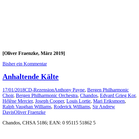
[Oliver Fraenzke, März 2019]
Bisher ein Kommentar
Anhaltende Kälte
17/01/2018
CD-Rezension
Anthony Payne
,
Bergen Philharmonic
Choir
,
Bergen Philharmonic Orchestra
,
Chandos
,
Edvard Grieg Kor
,
Hélène Mercier
,
Joseph Cooper
,
Louis Lortie
,
Mari Eriksmoen
,
Ralph Vaughan Williams
,
Roderick Williams
,
Sir Andrew
Davis
Oliver Fraenzke
Chandos, CHSA 5186; EAN: 0 95115 51862 5