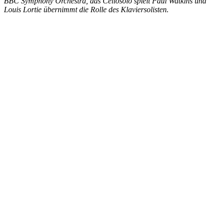
BBC Symphony Orchestra, das Cellosolo spielt Paul Watkins und
Louis Lortie übernimmt die Rolle des Klaviersolisten.