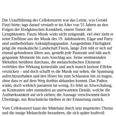
Die Uraufführung des Cellokonzerts war das Letzte, was Gerald
Finzi hörte; tags darauf verstarb er im Alter von 55 Jahren an den
Folgen der Hodgkinschen Krankheit, einem Tumor der
Lymphknoten. Finzis Musik wirkt nicht zeitgemäß, viel eher zieht er
seine Einflüsse aus der Musik des 19. Jahrhunderts, Elgar und Parry
sind unüberhörbare Anknüpfungspunkte. Ausgedehnte Flächigkeit
prägt die musikalische Landschaft Finzis, lange Zeit ruht er sich auf
einmal gefundenen Ideen aus, genießt jede Pastorale und hält auch
gespannte Momente bis zum Anschlag aus. Seine sentimentalen
Melodien berühren durchaus, die melancholischen Elemente
verfehlen ihre Wirkung keinesfalls und auch manch kuriose Effekte
verzücken – und doch schafft es die Musik nur selten, die Spannung
aufrechtzuerhalten und den Hörer bis zum Schlusston hin zu tragen,
ohne dass er auf dem Weg dorthin abhanden kommt. Das Pathos
winkt, doch wirklich passieren tut wenig. Es fehlt an Abwechslung,
an Kontrasten oder zumindest an unerwarteten Details, welche die
Aufmerksamkeit auf sich ziehen; die Aussage verschwimmt durch
Überlänge, nur Bruchstücke bleiben in der Erinnerung zurück.
Vom Cellokonzert kann der Mittelsatz durch sein inspiriertes Thema
und die innige Melancholie bezaubern, die sich später kraftvoll