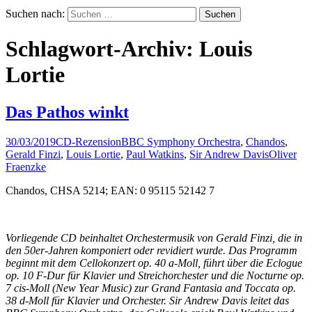
Suchen nach:
Schlagwort-Archiv: Louis
Lortie
Das Pathos winkt
30/03/2019
CD-Rezension
BBC Symphony Orchestra
,
Chandos
,
Gerald Finzi
,
Louis Lortie
,
Paul Watkins
,
Sir Andrew Davis
Oliver
Fraenzke
Chandos, CHSA 5214; EAN: 0 95115 52142 7
Vorliegende CD beinhaltet Orchestermusik von Gerald Finzi, die in
den 50er-Jahren komponiert oder revidiert wurde. Das Programm
beginnt mit dem Cellokonzert op. 40 a-Moll, führt über die Eclogue
op. 10 F-Dur für Klavier und Streichorchester und die Nocturne op.
7 cis-Moll (New Year Music) zur Grand Fantasia and Toccata op.
38 d-Moll für Klavier und Orchester. Sir Andrew Davis leitet das