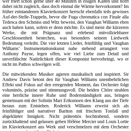
wer friert schon gerne über 40 Minuten in eisigen Kälten und hofft
dabei nicht zugleich, dass doch einmal die Wärme hervorkommt? Im
früher entstandenen Klavierkonzert herrscht ebenfalls teils gewisses
Auf-der-Stelle-Trappeln, bevor die Fuga chromatica con Finale alla
Tedesca den Schmiss und Witz beweist, den Vaughan Williams eben
auch haben kann, sofern er denn möchte. Es sind meist die kürzeren
Werke, die mit Prägnanz und erlebend mitvollziehbarer
Geschlossenheit bestechen, was besonders seinem Liedwerk
Bedeutung verleiht. Die vier letzten Lieder, feinfühlig und Vaughan
Williams’ Instrumentationskunst nahe stehend arrangiert von
Anthony Payne, legen offen, wie viel Liebe zum Detail und
unverfälschte Natürlichkeit dieser Komponist hervorbringt, wo er
nicht im Pathos schwelgen will.
Die mitwirkenden Musiker agieren musikalisch und inspiriert. Sir
Andrew Davis betont den für Vaughan Williams unentbehrlichen
Effekt und Fokus auf den erregenden Moment, das Orchester folgt
voluminös, präzise und stimmungsvoll. Die beiden Chöre strahlen
eine herrliche innere Ruhe und Bodenständigkeit aus, bringen
gemeinsam mit der Solistin Mari Eriksmoen den Klang aus der Tiefe
heraus zum Entstehen. Roderick Williams erweist sich als
feinfühliger und narrativer Bariton mit frischem Tonfall und
abgeklärter Innigkeit. Nicht prätentiös hochtrabend, sondern
zurückhaltend und gelassen gehen Hélène Mercier und Louis Lortie
im Klavierkonzert ans Werk und verschmelzen mit dem Orchester