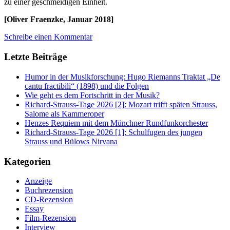
zu einer geschmeidigen Einheit.
[Oliver Fraenzke, Januar 2018]
Schreibe einen Kommentar
Letzte Beiträge
Humor in der Musikforschung: Hugo Riemanns Traktat „De
cantu fractibili“ (1898) und die Folgen
Wie geht es dem Fortschritt in der Musik?
Richard-Strauss-Tage 2026 [2]: Mozart trifft späten Strauss,
Salome als Kammeroper
Henzes Requiem mit dem Münchner Rundfunkorchester
Richard-Strauss-Tage 2026 [1]: Schulfugen des jungen
Strauss und Bülows Nirvana
Kategorien
Anzeige
Buchrezension
CD-Rezension
Essay
Film-Rezension
Interview