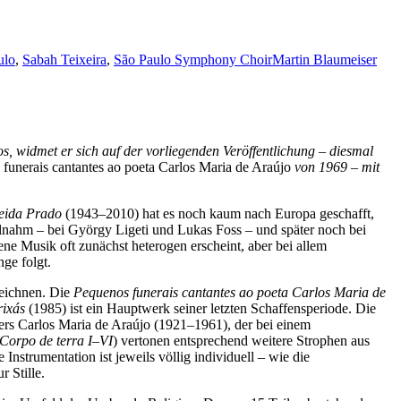
ulo
,
Sabah Teixeira
,
São Paulo Symphony Choir
Martin Blaumeiser
s, widmet er sich auf der vorliegenden Veröffentlichung – diesmal
funerais cantantes ao poeta Carlos Maria de Araújo
von 1969 – mit
eida Prado
(1943–2010) hat es noch kaum nach Europa geschafft,
nahm – bei György Ligeti und Lukas Foss – und später noch bei
ene Musik oft zunächst heterogen erscheint, aber bei allem
ge folgt.
zeichnen. Die
Pequenos funerais cantantes ao poeta Carlos Maria de
rixás
(1985) ist ein Hauptwerk seiner letzten Schaffensperiode. Die
ers Carlos Maria de Araújo (1921–1961), der bei einem
Corpo de terra I–VI
) vertonen entsprechend weitere Strophen aus
strumentation ist jeweils völlig individuell – wie die
r Stille.