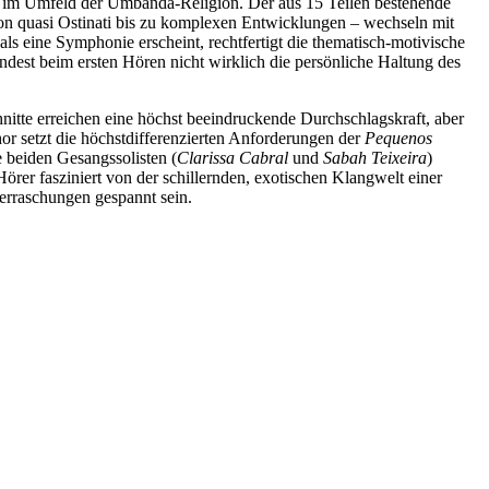
 im Umfeld der Umbanda-Religion. Der aus 15 Teilen bestehende
on quasi Ostinati bis zu komplexen Entwicklungen – wechseln mit
s eine Symphonie erscheint, rechtfertigt die thematisch-motivische
ndest beim ersten Hören nicht wirklich die persönliche Haltung des
nitte erreichen eine höchst beeindruckende Durchschlagskraft, aber
or setzt die höchstdifferenzierten Anforderungen der
Pequenos
 beiden Gesangssolisten (
Clarissa Cabral
und
Sabah Teixeira
)
rer fasziniert von der schillernden, exotischen Klangwelt einer
erraschungen gespannt sein.