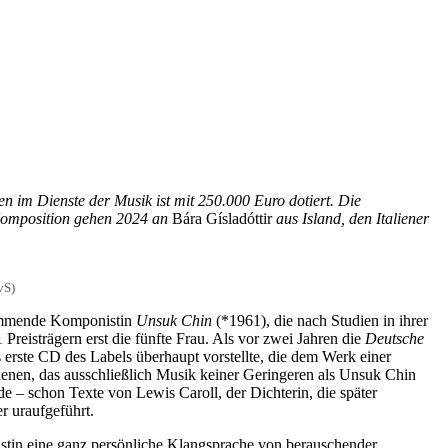
en im Dienste der Musik ist mit 250.000 Euro dotiert. Die
 Komposition gehen 2024 an
Bára Gísladóttir
aus Island, den Italiener
vS)
stammende Komponistin
Unsuk Chin
(*1961), die nach Studien in ihrer
eisträgern erst die fünfte Frau. Als vor zwei Jahren die
Deutsche
erste CD des Labels überhaupt vorstellte, die dem Werk einer
enen, das ausschließlich Musik keiner Geringeren als Unsuk Chin
de – schon Texte von Lewis Caroll, der Dichterin, die später
r uraufgeführt.
nistin eine ganz persönliche Klangsprache von berauschender