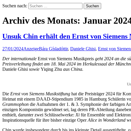
Suchen nach:
Archiv des Monats: Januar 202
Unsuk Chin erhält den Ernst von Siemens 
27/01/2024
Anzeige
Bára Gísladóttir
,
Daniele Ghisi
,
Ernst von Siemen
Der internationale
Ernst von Siemens Musikpreis
geht 2024 an die s
Preisverleihung findet am 18. Mai 2024 im Herkulessaal der Münchne
Daniele Ghisi
sowie
Yiqing Zhu
aus China.
Un
Die
Ernst von Siemens Musikstiftung
hat die Preisträger 2024 für K
Heimat mit einem DAAD-Stipendium 1985 in Hamburg Schülerin von Gyö
Grammophon
die Aufnahmen der 1. & 3. Symphonie der farbigen Amer
einzigen Komponistin gewidmet sei, lag deren PR-Abteilung daneben.
enthielt, darunter zwei Schlüsselwerke:
Xi
für Ensemble und Elektron
Inspirationsquelle für ihre bisher einzige Oper
Alice in Wonderland
wu
Chin wurde insbesondere durch bis ins kleinste Detail ausgetüftelte