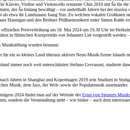
 für Klavier, Violine und Violoncello erstaunte Chin 2010 mit
Šu
für die
isten, der
Šu
bislang bewältigt – vor anderthalb Jahren bei der
musiva v
 als etwa ihr Landsmann Isang Yun. Zu welchen vokalen Großtaten sie 
rbara Hannigan und den Berliner Philharmonikern unter Simon Rattle er
er offiziellen Preisverleihung am 18. Mai 2024 um 19.30 Uhr im Herku
n in filmischen Kurzporträts von Johannes List vorgestellt werden – i
 Musikstiftung wurden benannt:
r für ein so kleines Land überaus aktiven Neue-Musik-Szene Islands mi
chland immer noch weit unterschätzten Stefano Gervasoni, studierte dan
nach Jahren in Shanghai und Kopenhagen 2019 sein Studium in Stuttgar
onischen Musik, dem Jazz, der Welt- sowie der Popularmusik auseinander.
strägern 2024 findet man auf der Website der
Ernst von Siemens Musiks
n, sondern die Veranstaltung steht – wie bisher – auch dem interessie