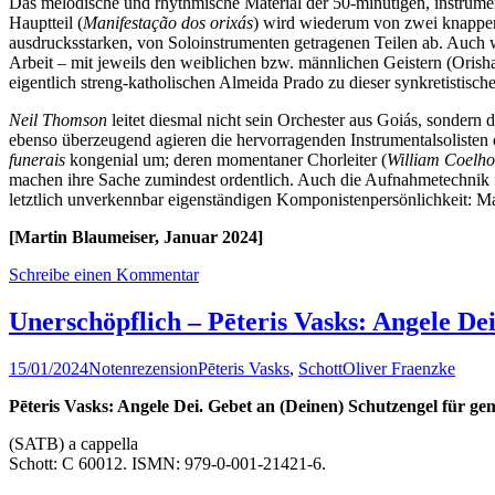
Das melodische und rhythmische Material der 50-minütigen, instrum
Hauptteil (
Manifestação dos orixás
) wird wiederum von zwei knappen
ausdrucksstarken, von Soloinstrumenten getragenen Teilen ab. Auch w
Arbeit – mit jeweils den weiblichen bzw. männlichen Geistern (Orisha
eigentlich streng-katholischen Almeida Prado zu dieser synkretistisch
Neil Thomson
leitet diesmal nicht sein Orchester aus Goiás, sonder
ebenso überzeugend agieren die hervorragenden Instrumentalsolisten 
funerais
kongenial um; deren momentaner Chorleiter (
William Coelho
machen ihre Sache zumindest ordentlich. Auch die Aufnahmetechnik fä
letztlich unverkennbar eigenständigen Komponistenpersönlichkeit: Ma
[Martin Blaumeiser, Januar 2024]
Schreibe einen Kommentar
Unerschöpflich – Pēteris Vasks: Angele De
15/01/2024
Notenrezension
Pēteris Vasks
,
Schott
Oliver Fraenzke
Pēteris Vasks: Angele Dei. Gebet an (Deinen) Schutzengel für g
(SATB) a cappella
Schott: C 60012. ISMN: 979-0-001-21421-6.