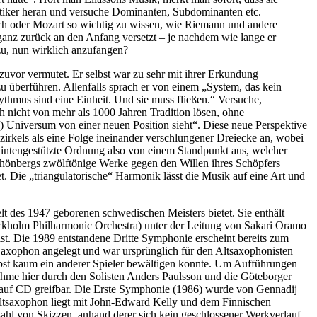
tiker heran und versuche Dominanten, Subdominanten etc.
h oder Mozart so wichtig zu wissen, wie Riemann und andere
r ganz zurück an den Anfang versetzt – je nachdem wie lange er
zu, nun wirklich anzufangen?
s zuvor vermutet. Er selbst war zu sehr mit ihrer Erkundung
zu überführen. Allenfalls sprach er von einem „System, das kein
ythmus sind eine Einheit. Und sie muss fließen.“ Versuche,
ch nicht von mehr als 1000 Jahren Tradition lösen, ohne
) Universum von einer neuen Position sieht“. Diese neue Perspektive
nzirkels als eine Folge ineinander verschlungener Dreiecke an, wobei
quintengestützte Ordnung also von einem Standpunkt aus, welcher
Schönbergs zwölftönige Werke gegen den Willen ihres Schöpfers
t. Die „triangulatorische“ Harmonik lässt die Musik auf eine Art und
lt des 1947 geborenen schwedischen Meisters bietet. Sie enthält
ckholm Philharmonic Orchestra) unter der Leitung von Sakari Oramo
ist. Die 1989 entstandene Dritte Symphonie erscheint bereits zum
 Saxophon angelegt und war ursprünglich für den Altsaxophonisten
bst kaum ein anderer Spieler bewältigen konnte. Um Aufführungen
nahme hier durch den Solisten Anders Paulsson und die Göteborger
 auf CD greifbar. Die Erste Symphonie (1986) wurde von Gennadij
ltsaxophon liegt mit John-Edward Kelly und dem Finnischen
ahl von Skizzen, anhand derer sich kein geschlossener Werkverlauf