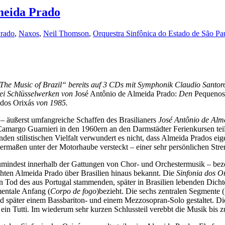
meida Prado
Prado
,
Naxos
,
Neil Thomson
,
Orquestra Sinfônica do Estado de São Pa
„The Music of Brazil“
bereits auf 3 CDs mit Symphonik Claudio Santoro
ei Schlüsselwerken von
José Antônio de Almeida Prado:
Den
Pequenos 
 dos Orixás
von 1985.
– äußerst umfangreiche Schaffen des Brasilianers
José Antônio de Alm
argo Guarnieri in den 1960ern an den Darmstädter Ferienkursen teil
den stilistischen Vielfalt verwundert es nicht, dass Almeida Prados eig
rmaßen unter der Motorhaube versteckt – einer sehr persönlichen Stren
 zumindest innerhalb der Gattungen von Chor- und Orchestermusik – be
chten Almeida Prado über Brasilien hinaus bekannt. Die
Sinfonia dos O
Tod des aus Portugal stammenden, später in Brasilien lebenden Dicht
entale Anfang (
Corpo de fogo
)bezieht. Die sechs zentralen Segmente (
päter einem Bassbariton- und einem Mezzosopran-Solo gestaltet. Die In
 ein Tutti. Im wiederum sehr kurzen Schlussteil verebbt die Musik bis zu