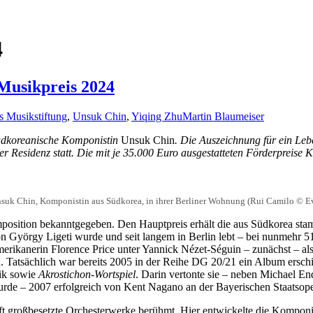
4
Musikpreis 2024
s Musikstiftung
,
Unsuk Chin
,
Yiqing Zhu
Martin Blaumeiser
üdkoreanische Komponistin
Unsuk Chin
. Die Auszeichnung für ein Leb
r Residenz statt. Die mit je 35.000 Euro ausgestatteten Förderpreise
suk Chin, Komponistin aus Südkorea, in ihrer Berliner Wohnung (Rui Camilo © E
omposition bekanntgegeben. Den Hauptpreis erhält die aus Südkorea 
rgy Ligeti wurde und seit langem in Berlin lebt – bei nunmehr 51 Pr
ikanerin Florence Price unter Yannick Nézet-Séguin – zunächst – als 
 Tatsächlich war bereits 2005 in der Reihe DG 20/21 ein Album erschi
ik sowie
Akrostichon-Wortspiel
. Darin vertonte sie – neben Michael En
rde – 2007 erfolgreich von Kent Nagano an der Bayerischen Staatsope
, oft großbesetzte Orchesterwerke berühmt. Hier entwickelte die Kompo