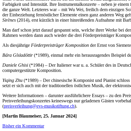
Farbigkeit und Intensität. Ihre Instrumentalkonzerte – neben je einem
die ganze Welt. Letzteres war – mit Wu Wei, freilich dem einzigen Sol
der Einbeziehung fernöstlicher Elemente einen ganz anderen Weg geht
Sirènes
(2014), erst kürzlich in einer hinreißenden Aufnahme mit Ba
Man darf schon jetzt darauf gespannt sein, welche ihrer Werke bei d
Rahmen werden dann auch wieder die drei Förderpreisträger Kompositio
Als diesjährige
Förderpreisträger Komposition
der Ernst von Siemens
Bára Gísladóttir
(*1989), einmal mehr ein herausragendes Beispiel de
Daniele Ghisi
(*1984) – Der Italiener war u. a. Schüler des in Deuts
computergestützte Komposition.
Yiqing Zhu
(*1989) – Der chinesische Komponist und Pianist schloss 
setzt er sich auch mit der traditionellen östlichen Musik, der elektr
Weitere Informationen – darunter ausführlichere Essays – zu den Prei
Preisverleihungskonzertes keineswegs nur geladenen Gästen vorbehalte
(
preisverleihung@evs-musikstiftung.ch
).
[Martin Blaumeiser, 25. Januar 2024]
Bisher ein Kommentar