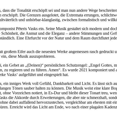
 dass die Tonalität erschöpft sei und man nun andere Wege beschreiten 
erschöpft. Die Grenzen ausgelotet, die Extremata errungen, schlichtweg
tväterlich und unhörbar-klanglastig, zwischen formalistisch und willkü
nist Pēteris Vasks ein. Seine Musik gestaltet sich modern und doch ste
 Schönheit, die Anmut und die Eleganz – andere Stimmungen und Gefühle
erständlich. Eine Ehrfurcht vor der Natur und dem Raum durchflutet jede
t großem Eifer auch die neuesten Werke angemessen rasch gedruckt und
ein, diese Musik auszuprobieren.
, ein Gebet an „(Deinen)“ persönlichen Schutzengel: „Engel Gottes, me
n, zu regieren und zu führen. Amen“. Es wurde 2021 komponiert und am
ke Vasks‘ aufgeführt und eingespielt hat.
a, ein inniges Werk voll Gefühl, Dankbarkeit und Licht. Es lässt sich
i langen Tönen sauber halten zu können. Die Musik weist eine klare B
, ohne Vorzeichen notiert, in Es-Dur und bleibt dieser Tonart treu, w
asks die Akkorde durch Erweiterungen, die aber nie schmerzhaft, sonde
 ohne dabei auffallend hervorzustechen, vergleichbar am ehesten mit ei
üren. Erreicht wird das Licht am Ende, wo nach einer plagalen Kadenz 