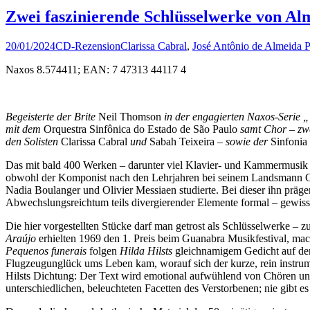
Zwei faszinierende Schlüsselwerke von Al
20/01/2024
CD-Rezension
Clarissa Cabral
,
José Antônio de Almeida 
Naxos 8.574411; EAN: 7 47313 44117 4
Begeisterte der Brite
Neil Thomson
in der engagierten Naxos-Serie 
mit dem
Orquestra Sinfônica do Estado de São Paulo
samt Chor – zw
den Solisten
Clarissa Cabral
und
Sabah Teixeira
– sowie der
Sinfonia
Das mit bald 400 Werken – darunter viel Klavier- und Kammermusik 
obwohl der Komponist nach den Lehrjahren bei seinem Landsmann Cam
Nadia Boulanger und Olivier Messiaen studierte. Bei dieser ihn prägen
Abwechslungsreichtum teils divergierender Elemente formal – gewisse
Die hier vorgestellten Stücke darf man getrost als Schlüsselwerke –
Araújo
erhielten 1969 den 1. Preis beim Guanabra Musikfestival, ma
Pequenos funerais
folgen
Hilda Hilsts
gleichnamigem Gedicht auf den 
Flugzeugunglück ums Leben kam, worauf sich der kurze, rein instrum
Hilsts Dichtung: Der Text wird emotional aufwühlend von Chören und s
unterschiedlichen, beleuchteten Facetten des Verstorbenen; nie gibt es