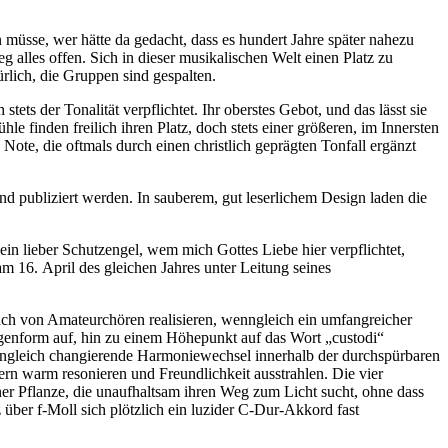
müsse, wer hätte da gedacht, dass es hundert Jahre später nahezu
 alles offen. Sich in dieser musikalischen Welt einen Platz zu
rlich, die Gruppen sind gespalten.
ts der Tonalität verpflichtet. Ihr oberstes Gebot, und das lässt sie
 finden freilich ihren Platz, doch stets einer größeren, im Innersten
 Note, die oftmals durch einen christlich geprägten Tonfall ergänzt
 publiziert werden. In sauberem, gut leserlichem Design laden die
in lieber Schutzengel, wem mich Gottes Liebe hier verpflichtet,
 16. April des gleichen Jahres unter Leitung seines
 auch von Amateurchören realisieren, wenngleich ein umfangreicher
ogenform auf, hin zu einem Höhepunkt auf das Wort „custodi“
enngleich changierende Harmoniewechsel innerhalb der durchspürbaren
rn warm resonieren und Freundlichkeit ausstrahlen. Die vier
ner Pflanze, die unaufhaltsam ihren Weg zum Licht sucht, ohne dass
über f-Moll sich plötzlich ein luzider C-Dur-Akkord fast