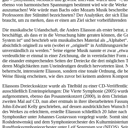
ebenso von harmonischen Spannungen bestimmt wird wie die Werke de
auszumachen! Wie würde man Bachs oder Mozarts Musik beschreiben,
Professoren ihre Stilmittel bezeichneten? Der Analytiker, der sich El
braucht, um zu merken, dass er einen am Ziel sicher vorbeiführenden
Die musikalische Urlandschaft, die Anders Eliasson als erster betrat, 
beschäftigt, als dass er in die Versuchung hätte geraten können, die 
System ist“ und beschrieb sein musikalisches Material als „Alphabet
absichtlich originell zu sein (wobei er „originell“ in Anführungszei
unverständlich zu werden.“ Seine eigene Musik nannte er zwar „etwas
verdeutlichte er einmal in einer Zeichnung, die in vereinfachter Form
die einander entsprechenden Seiten der Dreiecke die drei möglichen 
deren Möglichkeiten zum Uneindeutigen deutlich hervortreten lässt. 
beherrscht, interessierte Eliasson, sondern eine tonale Ordnung, die
Weise flüssig erscheinen, wie dies zuvor bei keinem anderen Kompo
Eliassons Dreiecksskizze wurde als Titelbild zu einer CD-Veröffentli
ausschließlich Ersteinspielungen: Die Vierte Symphonie (2005) wur
aufgenommen, ebenso das Posaunenkonzert (2000), in dem Christian Lin
zweiten Mal auf CD, nun aber erstmals in ihrer überarbeiteten Fassu
John-Edward Kelly geschrieben, auf dessen ausdrücklichen Wunsch h
des Werkes zu erleichtern, erstellte Eliasson schließlich 20 Jahre n
Symphoniker unter Johannes Gustavsson vorgelegt wurde. Somit sind
Roshdestwenskij und dem Symphonieorchester des Kulturministerium
Rundfunksymphonieorchester unter Leif Segerstam vor (NEOS). Seine S