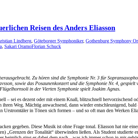
erlichen Reisen des Anders Eliasson
ristian Lindberg
,
Göteborger Symphoniker
,
Gothenburg Symphony Orc
a
,
Sakari Oramo
Florian Schuck
herausgebracht. Zu hören sind die Symphonie Nr. 3 für Sopransaxopho
vsson, sowie das Posaunenkonzert und die Symphonie Nr. 4, gespielt
 Flügelhornsoli in der Vierten Symphonie spielt Joakim Agnas.
ll – sei es dezent oder mit einem Knall, blitzschnell hervorzischend od
ch ihren Weg. Mächtig anwachsend, dann wieder entschleunigend, bald d
 man Urstromtäler in Tönen sich formen – und so oft man den Werken E
acken gegeben. Diese Musik ist ohne Frage tonal. Eliasson hat nie eine
en) „Grenzen der Tonalität“ überwinden ließen. Als Student studierte e
r heimlich ging er dabei dem nach, „was ich immer schon in mir gehört