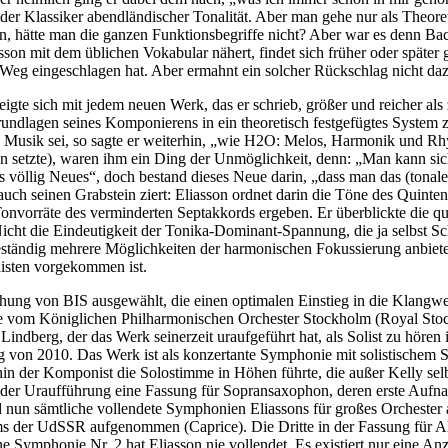
r Klassiker abendländischer Tonalität. Aber man gehe nur als Theore
 hätte man die ganzen Funktionsbegriffe nicht? Aber war es denn Bac
iasson mit dem üblichen Vokabular nähert, findet sich früher oder späte
 Weg eingeschlagen hat. Aber ermahnt ein solcher Rückschlag nicht da
zeigte sich mit jedem neuen Werk, das er schrieb, größer und reicher al
Grundlagen seines Komponierens in ein theoretisch festgefügtes System 
“. Musik sei, so sagte er weiterhin, „wie H2O: Melos, Harmonik und Rh
chen setzte), waren ihm ein Ding der Unmöglichkeit, denn: „Man kann si
 völlig Neues“, doch bestand dieses Neue darin, „dass man das (tonale
 auch seinen Grabstein ziert: Eliasson ordnet darin die Töne des Quinte
Tonvorräte des verminderten Septakkords ergeben. Er überblickte die 
Nicht die Eindeutigkeit der Tonika-Dominant-Spannung, die ja selbst 
 beständig mehrere Möglichkeiten der harmonischen Fokussierung anbiete
nisten vorgekommen ist.
chung von BIS ausgewählt, die einen optimalen Einstieg in die Klangwe
de vom Königlichen Philharmonischen Orchester Stockholm (Royal Sto
dberg, der das Werk seinerzeit uraufgeführt hat, als Solist zu hören 
ng von 2010. Das Werk ist als konzertante Symphonie mit solistischem
in der Komponist die Solostimme in Höhen führte, die außer Kelly sel
ach der Uraufführung eine Fassung für Sopransaxophon, deren erste Auf
 nun sämtliche vollendete Symphonien Eliassons für großes Orchester
s der UdSSR aufgenommen (Caprice). Die Dritte in der Fassung für A
ymphonie Nr. 2 hat Eliasson nie vollendet. Es existiert nur eine Anz