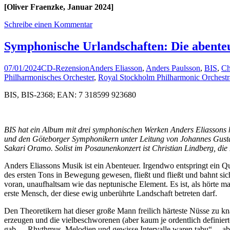
[Oliver Fraenzke, Januar 2024]
Schreibe einen Kommentar
Symphonische Urlandschaften: Die abenteu
07/01/2024
CD-Rezension
Anders Eliasson
,
Anders Paulsson
,
BIS
,
Ch
Philharmonisches Orchester
,
Royal Stockholm Philharmonic Orchestr
BIS, BIS-2368; EAN: 7 318599 923680
BIS hat ein Album mit drei symphonischen Werken Anders Eliassons 
und den Göteborger Symphonikern unter Leitung von Johannes Gusta
Sakari Oramo. Solist im Posaunenkonzert ist Christian Lindberg, die
Anders Eliassons Musik ist ein Abenteuer. Irgendwo entspringt ein Que
des ersten Tons in Bewegung gewesen, fließt und fließt und bahnt si
voran, unaufhaltsam wie das neptunische Element. Es ist, als hörte
erste Mensch, der diese ewig unberührte Landschaft betreten darf.
Den Theoretikern hat dieser große Mann freilich härteste Nüsse zu kn
erzeugen und die vielbeschworenen (aber kaum je ordentlich definiert
gab – „Rhythmus, Melodien und gewisse Intervalle waren tabu“ –, abe