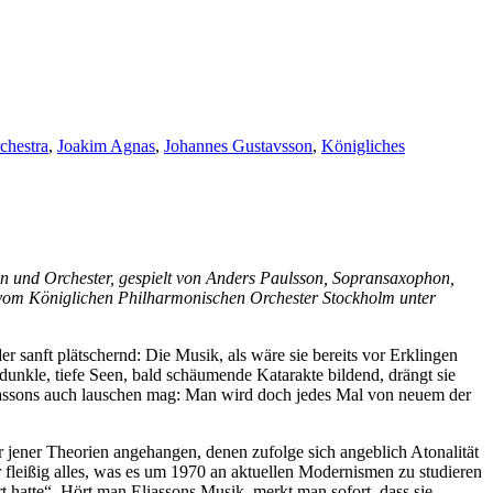
hestra
,
Joakim Agnas
,
Johannes Gustavsson
,
Königliches
n und Orchester, gespielt von Anders Paulsson, Sopransaxophon,
 vom Königlichen Philharmonischen Orchester Stockholm unter
er sanft plätschernd: Die Musik, als wäre sie bereits vor Erklingen
unkle, tiefe Seen, bald schäumende Katarakte bildend, drängt sie
liassons auch lauschen mag: Man wird doch jedes Mal von neuem der
r jener Theorien angehangen, denen zufolge sich angeblich Atonalität
r fleißig alles, was es um 1970 an aktuellen Modernismen zu studieren
 hatte“. Hört man Eliassons Musik, merkt man sofort, dass sie