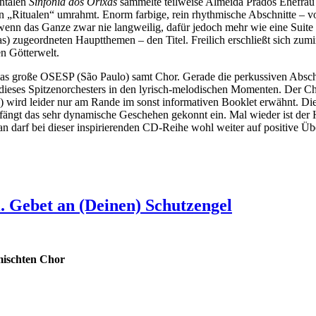
entalen
Sinfonia dos Orixás
sammelte teilweise Almeida Prados Ehefrau
 „Ritualen“ umrahmt. Enorm farbige, rein rhythmische Abschnitte – v
enn das Ganze zwar nie langweilig, dafür jedoch mehr wie eine Suite al
s) zugeordneten Hauptthemen – den Titel. Freilich erschließt sich zumi
en Götterwelt.
n das große OSESP (São Paulo) samt Chor. Gerade die perkussiven Absch
dieses Spitzenorchesters in den lyrisch-melodischen Momenten. Der Ch
) wird leider nur am Rande im sonst informativen Booklet erwähnt. Die
ngt das sehr dynamische Geschehen gekonnt ein. Mal wieder ist der Hö
n darf bei dieser inspirierenden CD-Reihe wohl weiter auf positive Üb
i. Gebet an (Deinen) Schutzengel
emischten Chor