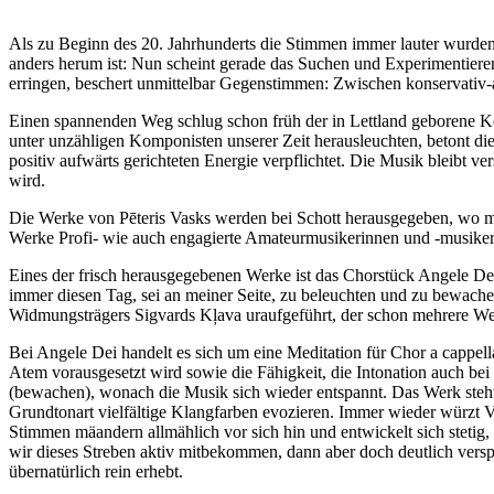
Als zu Beginn des 20. Jahrhunderts die Stimmen immer lauter wurden,
anders herum ist: Nun scheint gerade das Suchen und Experimentieren 
erringen, beschert unmittelbar Gegenstimmen: Zwischen konservativ-al
Einen spannenden Weg schlug schon früh der in Lettland geborene Kompo
unter unzähligen Komponisten unserer Zeit herausleuchten, betont die
positiv aufwärts gerichteten Energie verpflichtet. Die Musik bleibt v
wird.
Die Werke von Pēteris Vasks werden bei Schott herausgegeben, wo mi
Werke Profi- wie auch engagierte Amateurmusikerinnen und -musiker 
Eines der frisch herausgegebenen Werke ist das Chorstück Angele Dei
immer diesen Tag, sei an meiner Seite, zu beleuchten und zu bewache
Widmungsträgers Sigvards Kļava uraufgeführt, der schon mehrere Wer
Bei Angele Dei handelt es sich um eine Meditation für Chor a cappell
Atem vorausgesetzt wird sowie die Fähigkeit, die Intonation auch be
(bewachen), wonach die Musik sich wieder entspannt. Das Werk steht
Grundtonart vielfältige Klangfarben evozieren. Immer wieder würzt V
Stimmen mäandern allmählich vor sich hin und entwickelt sich stetig,
wir dieses Streben aktiv mitbekommen, dann aber doch deutlich versp
übernatürlich rein erhebt.