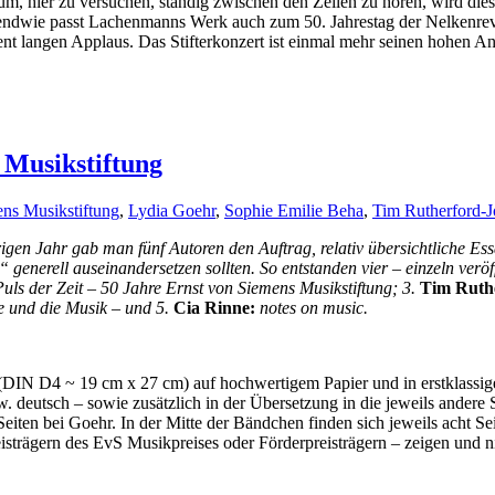
m, hier zu versuchen, ständig zwischen den Zeilen zu hören, wird die
irgendwie passt Lachenmanns Werk auch zum 50. Jahrestag der Nelkenr
ient langen Applaus. Das Stifterkonzert ist einmal mehr seinen hohen 
 Musikstiftung
ens Musikstiftung
,
Lydia Goehr
,
Sophie Emilie Beha
,
Tim Rutherford-
en Jahr gab man fünf Autoren den Auftrag, relativ übersichtliche Essay
nerell auseinandersetzen sollten. So entstanden vier – einzeln veröffe
ls der Zeit – 50 Jahre Ernst von Siemens Musikstiftung; 3.
Tim Ruth
e und die Musik – und 5.
Cia Rinne:
notes on music.
t (DIN D4 ~ 19 cm x 27 cm) auf hochwertigem Papier und in erstklass
w. deutsch – sowie zusätzlich in der Übersetzung in die jeweils andere
iten bei Goehr. In der Mitte der Bändchen finden sich jeweils acht Se
isträgern des EvS Musikpreises oder Förderpreisträgern – zeigen und