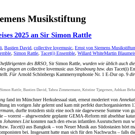
iemens Musikstiftung
ises 2025 an Sir Simon Rattle
i
,
Bastien David
,
collective lovemusic
,
Ernst von Siemens Musikstiftu
semble
,
Simon Rattle
,
Tacet(i) Ensemble
,
Willard White
Martin Blaumei
hefdirigenten des BRSO,
Sir Simon Rattle,
wurden wie üblich auch die
les gingen an
collective lovemusic
aus Strasbourg
bzw.
das
Tacet(i) E
tellt. Für
Arnold Schönbergs Kammersymphonie Nr. 1 E-Dur op. 9
di
, Sir Simon Rattle, Bastien David, Tabea Zimmermann, Kristine Tjøgersen, Ashkan B
ung
fand im Münchner Herkulessaal statt, erneut moderiert von
Annekat
altung im vorigen Jahr gelernt und kam mit perfekt durchorganisierten
ermann
, durfte trotzdem stolz eine noch nie dagewesene Summe von gut 
 die – vorerst – abgewendete geplante GEMA-Reform mit absehbar katas
on
Johannes List
konnten nach den etwas infantilen Ausrutschern nun 
 bzw.
Tacet(i)
aus Bangkok – von Neuer Musik aus Südostasien hört man
mponisten bei. Insgesamt hatte man sich für den Nachwuchs – falls die