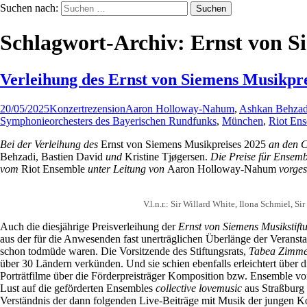
Suchen nach:
Schlagwort-Archiv: Ernst von S
Verleihung des Ernst von Siemens Musikpre
20/05/2025
Konzertrezension
Aaron Holloway-Nahum
,
Ashkan Behzad
Symphonieorchesters des Bayerischen Rundfunks
,
München
,
Riot En
Bei der Verleihung des
Ernst von Siemens Musikpreises 2025
an den C
Behzadi, Bastien David
und
Kristine Tjøgersen.
Die Preise für Ensemb
vom
Riot Ensemble
unter Leitung von
Aaron Holloway-Nahum
vorges
V.l.n.r.: Sir Willard White, Ilona Schmiel
Auch die diesjährige Preisverleihung der
Ernst von Siemens Musikstift
aus der für die Anwesenden fast unerträglichen Überlänge der Veranst
schon todmüde waren. Die Vorsitzende des Stiftungsrats,
Tabea Zimm
über 30 Ländern verkünden. Und sie schien ebenfalls erleichtert über
Porträtfilme über die Förderpreisträger Komposition bzw. Ensemble v
Lust auf die geförderten Ensembles
collective lovemusic
aus Straßburg
Verständnis der dann folgenden Live-Beiträge mit Musik der jungen Ko