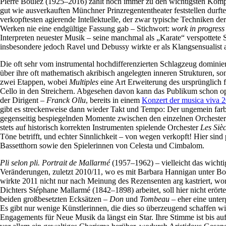
Pierre Boulez (1925–2016) zählt noch immer zu den wichtigsten Kompo
gut wie ausverkauften Münchner Prinzregententheater feststellen durft
verkopftesten agierende Intellektuelle, der zwar typische Techniken der
Werken nie eine endgültige Fassung gab – Stichwort:
work in progress
Interpreten neuester Musik – seine manchmal als „Karate“ verspottete
insbesondere jedoch Ravel und Debussy wirkte er als Klangsensualist al
Die oft sehr vom instrumental hochdifferenzierten Schlagzeug dominier
über ihre oft mathematisch akribisch angelegten inneren Strukturen, 
zwei Etappen, wobei
Multiples
eine Art Erweiterung des ursprünglich 
Cello in den Streichern. Abgesehen davon kann das Publikum schon opt
der Dirigent –
Franck Ollu
, bereits in einem
Konzert der musica viva
gibt es streckenweise dann wieder Takt und Tempo: Der ungemein farbig
gegenseitig bespiegelnden Momente zwischen den einzelnen Orchesterg
stets auf historisch korrekten Instrumenten spielende Orchester
Les Siè
Töne betrifft, und echter Sinnlichkeit – von wegen verkopft! Hier sin
Bassetthorn sowie den Spielerinnen von Celesta und Cimbalom.
Pli selon pli.
Portrait de Mallarmé
(1957–1962) – vielleicht das wicht
Veränderungen, zuletzt 2010/11, wo es mit Barbara Hannigan unter Bo
wirkte 2011 nicht nur nach Meinung des Rezensenten arg kastriert, wor
Dichters Stéphane Mallarmé (1842–1898) arbeitet, soll hier nicht erör
beiden großbesetzten Ecksätzen –
Don
und
Tombeau
– eher eine unte
Es gibt nur wenige Künstlerinnen, die dies so überzeugend schaffen w
Engagements für Neue Musik da längst ein Star. Ihre Stimme ist bis auf