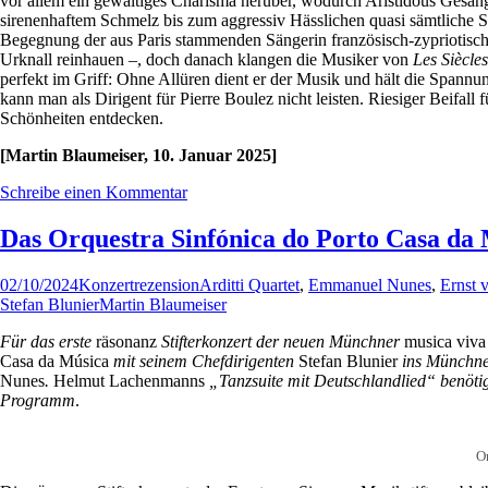
vor allem ein gewaltiges Charisma herüber, wodurch Aristidous Gesang 
sirenenhaftem Schmelz bis zum aggressiv Hässlichen quasi sämtliche S
Begegnung der aus Paris stammenden Sängerin französisch-zypriotisch
Urknall reinhauen –, doch danach klangen die Musiker von
Les Siècle
perfekt im Griff: Ohne Allüren dient er der Musik und hält die Spann
kann man als Dirigent für Pierre Boulez nicht leisten. Riesiger Beifall 
Schönheiten entdecken.
[Martin Blaumeiser, 10.
Januar
2025]
Schreibe einen Kommentar
Das Orquestra Sinfónica do Porto Casa da M
02/10/2024
Konzertrezension
Arditti Quartet
,
Emmanuel Nunes
,
Ernst 
Stefan Blunier
Martin Blaumeiser
Für das erste
räsonanz
Stifterkonzert der neuen Münchner
musica viva
Casa da Música
mit seinem Chefdirigenten
Stefan Blunier
ins Münchner
Nunes
.
Helmut Lachenmanns
„Tanzsuite mit Deutschlandlied“ benötigt 
Programm
.
Or