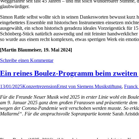
Weggefährte seit fast 45 Jahren – und mit solch wunderbarer Stimme, d
glaubwürdiger.
Simon Rattle selbst wollte sich in seinen Dankesworten bewusst kurz ha
eingebettetes Ensemble mit historischen Instrumenten einsetzen möcht
ausgewählt, ein schon historisch geradezu ideales Vorzeigestück für 1
Schönberg-Stück natürlich auswendig und mit feinster handwerklicher
so wurde aus einem recht komplexen, etwas sperrigen Werk ein emotional
[Martin Blaumeiser, 19. Mai 2024]
Schreibe einen Kommentar
Ein reines Boulez-Programm beim zweiten „
13/01/2025
Konzertrezension
Ernst von Siemens Musikstiftung
,
Franck
Für die Freunde Neuer Musik wird 2025 in erster Linie wohl ein Boule
am 9. Januar 2025 ganz dem großen Franzosen und präsentierte dem 
wegen der Corona-Pandemie weit verschoben werden musste. So erkla
Mallarmé“
.
Für die anspruchsvolle Sopranpartie konnte
Sarah Aristi