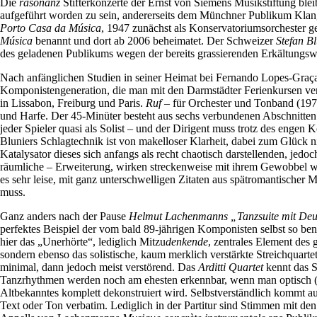
Die
räsonanz
Stifterkonzerte der Ernst von Siemens Musikstiftung blei
aufgeführt worden zu sein, andererseits dem Münchner Publikum Klangkö
Porto Casa da Música
, 1947 zunächst als Konservatoriumsorchester g
Música
benannt und dort ab 2006 beheimatet. Der Schweizer
Stefan Bl
des geladenen Publikums wegen der bereits grassierenden Erkältungswel
Nach anfänglichen Studien in seiner Heimat bei Fernando Lopes-Gra
Komponistengeneration, die man mit den Darmstädter Ferienkursen verbi
in Lissabon, Freiburg und Paris.
Ruf
– für Orchester und Tonband (1977,
und Harfe. Der 45-Minüter besteht aus sechs verbundenen Abschnitten. B
jeder Spieler quasi als Solist – und der Dirigent muss trotz des engen 
Bluniers Schlagtechnik ist von makelloser Klarheit, dabei zum Glück n
Katalysator dieses sich anfangs als recht chaotisch darstellenden, jedo
räumliche – Erweiterung, wirken streckenweise mit ihrem Gewobbel wi
es sehr leise, mit ganz unterschwelligen Zitaten aus spätromantischer 
muss.
Ganz anders nach der Pause
Helmut Lachenmanns
„Tanzsuite mit De
perfektes Beispiel der vom bald 89-jährigen Komponisten selbst so be
hier das „Unerhörte“, lediglich Mitzu
denkende
, zentrales Element des
sondern ebenso das solistische, kaum merklich verstärkte Streichquart
minimal, dann jedoch meist verstörend. Das
Arditti Quartet
kennt das S
Tanzrhythmen werden noch am ehesten erkennbar, wenn man optisch (!)
Altbekanntes komplett dekonstruiert wird. Selbstverständlich kommt a
Text oder Ton verbatim. Lediglich in der Partitur sind Stimmen mit den 