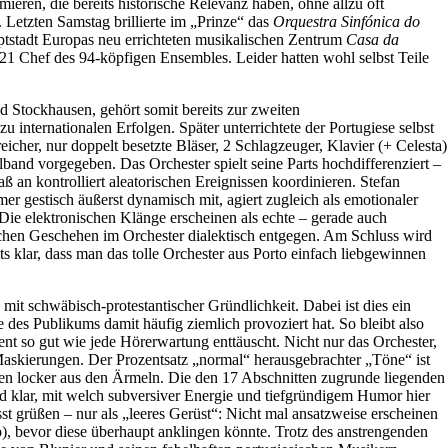
ieren, die bereits historische Relevanz haben, ohne allzu oft
 Letzten Samstag brillierte im „Prinze“ das
Orquestra Sinfónica do
uptstadt Europas neu errichteten musikalischen Zentrum
Casa da
1 Chef des 94-köpfigen Ensembles. Leider hatten wohl selbst Teile
Stockhausen, gehört somit bereits zur zweiten
internationalen Erfolgen. Später unterrichtete der Portugiese selbst
icher, nur doppelt besetzte Bläser, 2 Schlagzeuger, Klavier (+ Celesta)
band vorgegeben. Das Orchester spielt seine Parts hochdifferenziert –
aß an kontrolliert aleatorischen Ereignissen koordinieren. Stefan
r gestisch äußerst dynamisch mit, agiert zugleich als emotionaler
. Die elektronischen Klänge erscheinen als echte – gerade auch
ichen Geschehen im Orchester dialektisch entgegen. Am Schluss wird
ts klar, dass man das tolle Orchester aus Porto einfach liebgewinnen
t, mit schwäbisch-protestantischer Gründlichkeit. Dabei ist dies ein
le des Publikums damit häufig ziemlich provoziert hat. So bleibt also
nt so gut wie jede Hörerwartung enttäuscht. Nicht nur das Orchester,
 Maskierungen. Der Prozentsatz „normal“ herausgebrachter „Töne“ ist
gen locker aus den Ärmeln. Die den 17 Abschnitten zugrunde liegenden
 klar, mit welch subversiver Energie und tiefgründigem Humor hier
st grüßen – nur als „leeres Gerüst“: Nicht mal ansatzweise erscheinen
pp), bevor diese überhaupt anklingen könnte. Trotz des anstrengenden