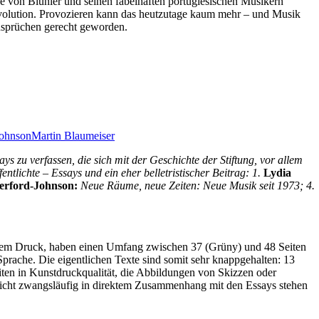
se von Blunier und seinen fabelhaften portugiesischen Musikern
evolution. Provozieren kann das heutzutage kaum mehr – und Musik
Ansprüchen gerecht geworden.
Johnson
Martin Blaumeiser
s zu verfassen, die sich mit der Geschichte der Stiftung, vor allem
ntlichte – Essays und ein eher belletristischer Beitrag: 1.
Lydia
erford-Johnson:
Neue Räume, neue Zeiten: Neue Musik seit 1973; 4.
igem Druck, haben einen Umfang zwischen 37 (Grüny) und 48 Seiten
 Sprache. Die eigentlichen Texte sind somit sehr knappgehalten: 13
iten in Kunstdruckqualität, die Abbildungen von Skizzen oder
 nicht zwangsläufig in direktem Zusammenhang mit den Essays stehen