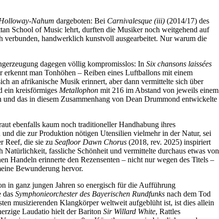
 Holloway-Nahum
dargeboten: Bei
Carnivalesque (iii)
(2014/17) des
tan School of Music lehrt, durften die Musiker noch weitgehend auf
ch verbunden, handwerklich kunstvoll ausgearbeitet. Nur warum die
Klangerzeugung dagegen völlig kompromisslos: In
Six chansons laissées
er erkennt man Tonhöhen – Reiben eines Luftballons mit einem
h an afrikanische Musik erinnert, aber dann vermittelte sich über
d ein kreisförmiges
Metallophon
mit 216 im Abstand von jeweils einem
Partch und das in diesem Zusammenhang von Dean Drummond entwickelte
rtraut ebenfalls kaum noch traditioneller Handhabung ihres
und die zur Produktion nötigen Utensilien vielmehr in der Natur, sei
 Reef, die sie zu
Seafloor Dawn Chorus
(2018, rev. 2025) inspiriert
h Natürlichkeit, fassliche Schönheit und vermittelte durchaus etwas von
chen Handeln erinnerte den Rezensenten – nicht nur wegen des Titels –
gemeine Bewunderung hervor.
hon in ganz jungen Jahren so energisch für die Aufführung
e das
Symphonieorchester des Bayerischen Rundfunks
nach dem Tod
n musizierenden Klangkörper weltweit aufgeblüht ist, ist dies allein
rzige Laudatio hielt der Bariton
Sir Willard White
, Rattles