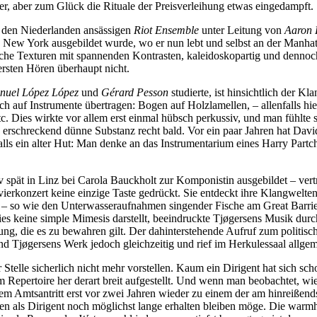
r, aber zum Glück die Rituale der Preisverleihung etwas eingedampft.
n den Niederlanden ansässigen
Riot Ensemble
unter Leitung von
Aaron
d New York ausgebildet wurde, wo er nun lebt und selbst an der Manhat
liche Texturen mit spannenden Kontrasten, kaleidoskopartig und denno
ersten Hören überhaupt nicht.
nuel López López
und
Gérard Pesson
studierte, ist hinsichtlich der 
auf Instrumente übertragen: Bogen auf Holzlamellen, – allenfalls hi
Dies wirkte vor allem erst einmal hübsch perkussiv, und man fühlte sic
e erschreckend dünne Substanz recht bald. Vor ein paar Jahren hat Davi
nfalls ein alter Hut: Man denke an das Instrumentarium eines Harry 
ativ spät in Linz bei Carola Bauckholt zur Komponistin ausgebildet – ve
ierkonzert keine einzige Taste gedrückt. Sie entdeckt ihre Klangwelten 
 – so wie den Unterwasseraufnahmen singender Fische am Great Barrier
dies keine simple Mimesis darstellt, beeindruckte Tjøgersens Musik durc
fung, die es zu bewahren gilt. Der dahinterstehende Aufruf zum politis
tand Tjøgersens Werk jedoch gleichzeitig und rief im Herkulessaal all
Stelle sicherlich nicht mehr vorstellen. Kaum ein Dirigent hat sich sc
em Repertoire her derart breit aufgestellt. Und wenn man beobachtet, wi
 Amtsantritt erst vor zwei Jahren wieder zu einem der am hinreißendste
 als Dirigent noch möglichst lange erhalten bleiben möge. Die warmhe