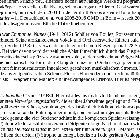
ben ihrem Prinzip treu, einerseits höchst aufwändige Werke zu programm
rper vorzustellen, die bislang selten oder gar nie hier zu Gast waren.
egründet, nun nach dem 2001 für den Auftritt Portos als eine Kulturha
unier
– in Deutschland u. a. von 2008-2016 GMD in Bonn – ist seit 202
le absagen müssen: Etliche Plätze blieben frei.
ça war
Emmanuel Nunes
(1941–2012) Schüler von Boulez, Pousseur und 
ndet. Seine großangelegten Vokal- und Orchesterwerke führten bald zu 
 revidiert 1982) – verwendet nicht einmal einen Riesenapparat: 28 Stre
ei vier davon wird der zeitliche Ablauf unerbittlich durch das Zuspiel
Korsetts einerseits präzises Zusammenspiel, andererseits ein gehöriges M
ie mechanisch. Er formt den Klang der einzelnen Orchestergruppen imme
ch mit feinst austariertem Innenleben gestalteten musikalischen Stromes
e aus zeitgenössischen Science-Fiction-Filmen dem doch recht natürl
Musik – Wagner und Mahler: ein überwältigendes Erlebnis. Hier ist berei
utschlandlied“
von 1979/80. Hier ist alles bis ins letzte Detail ausnotier
nannten
Verweigerungsästhetik
, die er über Jahrzehnte gepflegt und Tei
 großbesetzten Stücks, wohingegen das tatsächlich Erklingende konseque
ett, das anfangs die Führung übernimmt, spielen fast nur geräuschhafte
tück genau; die vier Streicher schütteln die komplexen Spielanweisun
 dem wieder absolut souveränen Dirigenten folgt. Nach und nach wird
uch das
Deutschlandlied
in der letzten der fünf
Abteilungen
– Mahler läs
Silben der ersten (!) Strophe unterlegt, bereits zu Tode geritten (Galo