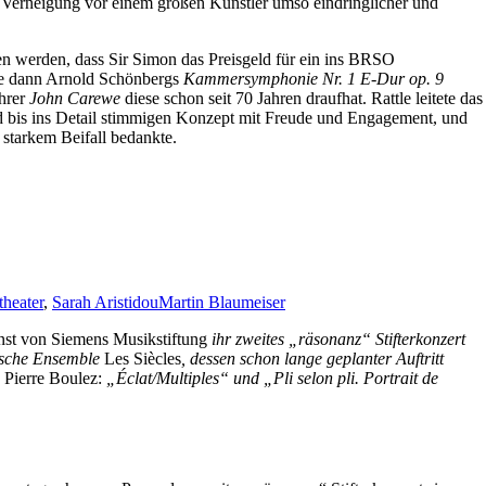
n Verneigung vor einem großen Künstler umso eindringlicher und
sen werden, dass Sir Simon das Preisgeld für ein ins BRSO
tle dann Arnold Schönbergs
Kammersymphonie Nr. 1 E-Dur op. 9
ehrer
John Carewe
diese schon seit 70 Jahren draufhat. Rattle leitete das
d bis ins Detail stimmigen Konzept mit Freude und Engagement, und
 starkem Beifall bedankte.
theater
,
Sarah Aristidou
Martin Blaumeiser
st von Siemens Musikstiftung
ihr zweites „räsonanz“ Stifterkonzert
tische Ensemble
Les Siècles
, dessen schon lange geplanter Auftritt
n
Pierre Boulez:
„Éclat/Multiples“ und „Pli selon pli. Portrait de