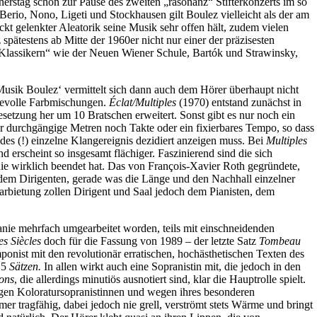
rstag schon zur Pause des zweiten „räsonanz“ Stifterkonzerts im so
erio, Nono, Ligeti und Stockhausen gilt Boulez vielleicht als der am
ckt gelenkter Aleatorik seine Musik sehr offen hält, zudem vielen
spätestens ab Mitte der 1960er nicht nur einer der präzisesten
 „Klassikern“ wie der Neuen Wiener Schule, Bartók und Strawinsky,
Musik Boulez‘ vermittelt sich dann auch dem Hörer überhaupt nicht
sievolle Farbmischungen.
Éclat/Multiples
(1970) entstand zunächst in
Besetzung her um 10 Bratschen erweitert. Sonst gibt es nur noch ein
r durchgängige Metren noch Takte oder ein fixierbares Tempo, so dass
edes (!) einzelne Klangereignis dezidiert anzeigen muss. Bei
Multiples
erscheint so insgesamt flächiger. Faszinierend sind die sich
e wirklich beendet hat. Das von François-Xavier Roth gegründete,
t dem Dirigenten, gerade was die Länge und den Nachhall einzelner
Darbietung zollen Dirigent und Saal jedoch dem Pianisten, dem
anie mehrfach umgearbeitet worden, teils mit einschneidenden
es Siècles
doch für die Fassung von 1989 – der letzte Satz
Tombeau
onist mit den revolutionär erratischen, hochästhetischen Texten des
s 5
Sätzen.
In allen wirkt auch eine Sopranistin mit, die jedoch in den
ions
, die allerdings minutiös ausnotiert sind, klar die Hauptrolle spielt.
jungen Koloratursopranistinnen und wegen ihres besonderen
er tragfähig, dabei jedoch nie grell, verströmt stets Wärme und bringt