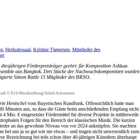
ng
,
Herkulessaal
,
Kristine Tjøgersen
,
Mitglieder des
ser
 diesjährigen Förderpreisträger geehrt: für Komposition
Ashkan
nsemble
aus Bangkok
. Drei Stücke der Nachwuchskomponisten wurden
rigierte Simon Rattle 15 Mitglieder des
BRSO.
ehzadi © EvS-Musikstiftung/Astrid Ackermann
rin Hentschel
vom Bayerischen Rundfunk. Offensichtlich hatte man
 130 Minuten aus, so dass die Gäste beim anschließenden Empfang nicht
4 Mio. € eingesetzter Fördermittel für diverse Projekte in mittlerweile
trophalen Folgen für den Bereich der klassischen Musik. Die kurzen
wieder an das gewohnte Niveau von vor 2024 anknüpfen. Sie machten
 bei uns ja so gut wie nie etwas – und trugen nicht unwesentlich zum
se Bezeichnung bei teils schon über 40-jährigen Künstlern überhaupt