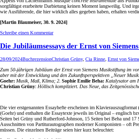
Appells von Lachenmanns
Musique concrète instrumentale
ans Publiku
sorgfältigst erarbeitete Darbietung keinen Moment langweilig. Und 
wie Ausführende, die hier wirklich alles gegeben haben, erhalten verd
[Martin Blaumeiser, 30. 9. 2024]
Schreibe einen Kommentar
Die Jubiläumsessays der Ernst von Siemens
28/09/2024
Buchrezension
Christian Grüny
,
Cia Rinne
,
Ernst von Siem
Zum 50-jährigen Jubiläum der Ernst von Siemens Musikstiftung im vorig
aber mit der Entwicklung und den Zukunftsperspektiven „Neuer Musik“ ge
Goehr:
Musik, Maß, Klima; 2.
Sophie Emilie Beha:
Katalysator am Pu
Christian Grüny
:
Höllisch kompliziert. Das Neue, das Zeitgenössisch
Die vier erstgenannten Essayhefte erscheinen im Klavierauszugforma
(Goehr) und enthalten die Essaytexte jeweils im Original – englisch bz
Seiten bei Grüny und Rutherford-Johnson, 15 Seiten bei Beha und 17 Se
Ausschnitten von Partiturautographen moderner Komponisten – oft Pre
müssen. Die einzelnen Beiträge seien hier kurz beleuchtet: