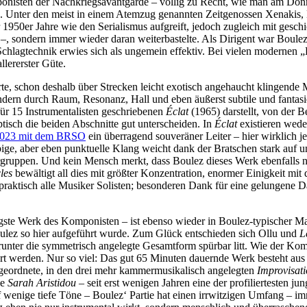
nisten der Nachkriegsavantgarde – völlig zu Recht, wie man am Donne
e. Unter den meist in einem Atemzug genannten Zeitgenossen Xenakis, B
 1950er Jahre wie den Serialismus aufgreift, jedoch zugleich mit geschi
 –
, sondern immer wieder daran weiterbastelte. Als Dirigent war Boulez 
 Schlagtechnik erwies sich als ungemein effektiv. Bei vielen modernen
lererster Güte.
te, schon deshalb über Strecken leicht exotisch angehaucht klingende 
sondern durch Raum, Resonanz, Hall und eben äußerst subtile und fanta
für 15 Instrumentalisten geschriebenen
Éclat
(1965) darstellt, von der 
isch die beiden Abschnitte gut unterscheiden. In
Éclat
existieren wede
 2023 mit dem BRSO
ein überragend souveräner Leiter – hier wirklich j
e, aber eben punktuelle Klang weicht dank der Bratschen stark auf und 
ruppen. Und kein Mensch merkt, dass Boulez dieses Werk ebenfalls ni
cles
bewältigt all dies mit größter Konzentration, enormer Einigkeit mi
d praktisch alle Musiker Solisten; besonderen Dank für eine gelungene 
igste Werk des Komponisten – ist ebenso wieder in Boulez-typischer M
ulez so hier aufgeführt wurde. Zum Glück entschieden sich Ollu und
L
unter die symmetrisch angelegte Gesamtform spürbar litt. Wie der Komp
tert werden. Nur so viel: Das gut 65 Minuten dauernde Werk besteht au
rgeordnete, in den drei mehr kammermusikalisch angelegten
Improvisat
ie
Sarah Aristidou
– seit erst wenigen Jahren eine der profiliertesten 
 wenige tiefe Töne – Boulez‘ Partie hat einen irrwitzigen Umfang – imm