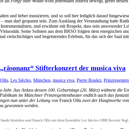
ie als
Porgy
oder
Wotan
wohl jedermann zutiefst bewegt, geriet desse
lten und lieber musizieren, und so soll hier lediglich darauf hingewie
e – man darf gespannt sein. Zum Ausklang der Veranstaltung hatte Rat
5 Instrumentalisten, und erwähnte mit Respekt, dass sein anwesender L
 Virtuosität. Seine Solisten aus dem BRSO folgten dem energischen un
 vielschichtiges und begeisterndes Erlebnis, für das sich der Saal mit
räsonanz“ Stifterkonzert der musica viva
 Ollu
,
Les Siècles
,
München
,
musica viva
,
Pierre Boulez
,
Prinzregenten
z-Jahr. Aus Anlass dessen 100. Geburtstags (26. März) widmete die
Ern
Publikum im Münchner Prinzregententheater endlich auch das fantas
ngen nun unter der Leitung von
Franck Ollu
zwei der Hauptwerke vo
dou
gewonnen werden
.
Sarah Aristidou und Franck Ollu mit dem Ensemble Les Siècles ©BR/Severin Vogl