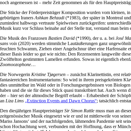
noch angemessen ist – mehr Zeit genommen als für den Hauptpreisträge
Die Stücke der Förderpreisträger Komposition wurden vom kleinen, i
gebürtigen Iraners
Ashkan Behzadi
(*1983), der später in Montreal un
zumindest halbwegs vertraute Spielweisen zurückgreifen: unterschied
Musik kurz vor Schluss beinahe auf der Stelle trat, verstand man beim 
Die Musik des Franzosen
Bastien David
(*1990), der u. a. bei
José Ma
sans voix
(2020) werden stimmliche Lautäußerungen ganz ungewöhnlich 
feuchten Schwamm, Ziehen einer Angelschnur über eine Harfensaite etc. 
dieser Basis leider so gut wie nichts: Den Rezensenten langweilte dies
Zwölftelton gestimmten Lamellen erfunden. Sowas ist eigentlich ebe
Zoomoozophone
…
Die Norwegerin
Kristine Tjøgersen
– zunächst Klarinettistin, erst rel
fantasiereichen Instrumentariums: So wird in ihrem preisgekrönten Klav
dies unmittelbar im Wald oder in Forschungsergebnissen von Biologen
haben und die sie für dieses Stück quasi transkribiert hat. Auch wenn 
der – hier sei der altmodische Begriff erlaubt – Erhabenheit der Schöp
an
Liza Lims
„Extinction Events and Dawn Chorus“
; tatsächlich ents
Den diesjährigen Hauptpreisträger
Sir Simon Rattle
muss man an dieser 
zeitgenössischer Musik eingesetzt wie er und ist mittlerweile von sein
Mariss Jansons‘ und der nachfolgenden, lähmenden Pandemie seit seinem
schon Hochachtung wert, verbunden mit der Hoffnung, dass er München