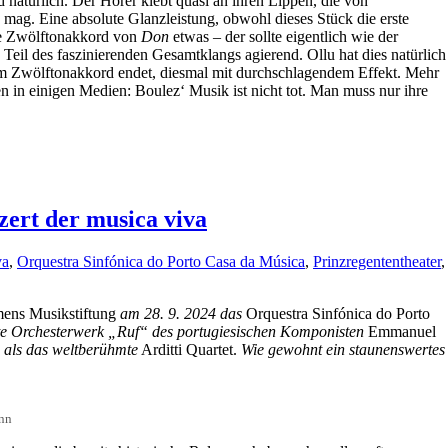
natürlich. Der Hörer klebt quasi an ihren Lippen, die von
mag. Eine absolute Glanzleistung, obwohl dieses Stück die erste
ste Zwölftonakkord von
Don
etwas – der sollte eigentlich wie der
 Teil des faszinierenden Gesamtklangs agierend. Ollu hat dies natürlich
tem Zwölftonakkord endet, diesmal mit durchschlagendem Effekt. Mehr
 in einigen Medien: Boulez‘ Musik ist nicht tot. Man muss nur ihre
zert der musica viva
va
,
Orquestra Sinfónica do Porto Casa da Música
,
Prinzregententheater
,
ens Musikstiftung
am 28. 9. 2024
das
Orquestra Sinfónica do Porto
gte Orchesterwerk „Ruf“ des portugiesischen Komponisten
Emmanuel
es als das weltberühmte
Arditti Quartet.
Wie gewohnt ein staunenswertes
ann