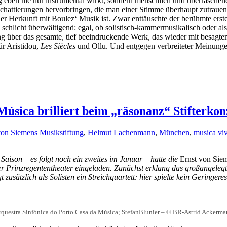
eben nie nur instrumental wirkt, sondern menschlich und überraschend 
chattierungen hervorbringen, die man einer Stimme überhaupt zutrauen 
er Herkunft mit Boulez‘ Musik ist. Zwar enttäuschte der berühmte er
s
schlicht überwältigend: egal, ob solistisch-kammermusikalisch oder als
ung über das gesamte, tief beeindruckende Werk, das wieder mit besag
für Aristidou,
Les Siècles
und Ollu. Und entgegen verbreiteter Meinungen
úsica brilliert beim „räsonanz“ Stifterkon
von Siemens Musikstiftung
,
Helmut Lachenmann
,
München
,
musica vi
Saison – es folgt noch ein zweites im Januar – hatte die
Ernst von Siem
 Prinzregententheater eingeladen. Zunächst erklang das großangele
zusätzlich als Solisten ein Streichquartett: hier spielte kein Geringer
questra Sinfónica do Porto Casa da Música; StefanBlunier – © BR-Astrid Ackerm