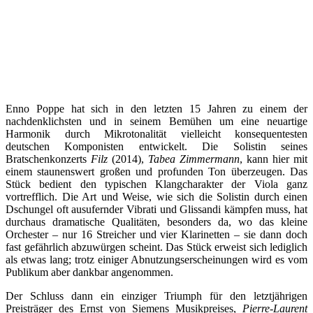
Enno Poppe hat sich in den letzten 15 Jahren zu einem der
nachdenklichsten und in seinem Bemühen um eine neuartige
Harmonik durch Mikrotonalität vielleicht konsequentesten
deutschen Komponisten entwickelt. Die Solistin seines
Bratschenkonzerts
Filz
(2014),
Tabea Zimmermann
, kann hier mit
einem staunenswert großen und profunden Ton überzeugen. Das
Stück bedient den typischen Klangcharakter der Viola ganz
vortrefflich. Die Art und Weise, wie sich die Solistin durch einen
Dschungel oft ausufernder Vibrati und Glissandi kämpfen muss, hat
durchaus dramatische Qualitäten, besonders da, wo das kleine
Orchester – nur 16 Streicher und vier Klarinetten – sie dann doch
fast gefährlich abzuwürgen scheint. Das Stück erweist sich lediglich
als etwas lang; trotz einiger Abnutzungserscheinungen wird es vom
Publikum aber dankbar angenommen.
Der Schluss dann ein einziger Triumph für den letztjährigen
Preisträger des Ernst von Siemens Musikpreises,
Pierre-Laurent