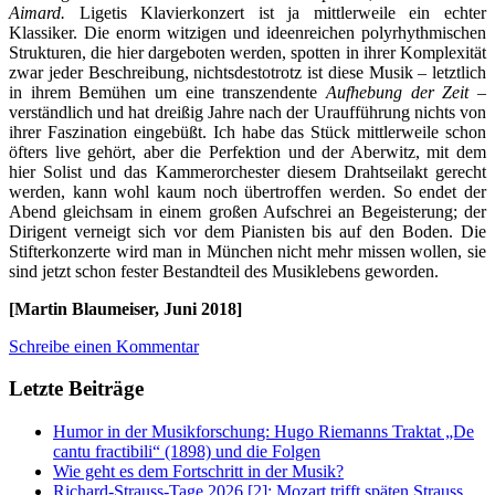
Aimard.
Ligetis Klavierkonzert ist ja mittlerweile ein echter
Klassiker. Die enorm witzigen und ideenreichen polyrhythmischen
Strukturen, die hier dargeboten werden, spotten in ihrer Komplexität
zwar jeder Beschreibung, nichtsdestotrotz ist diese Musik – letztlich
in ihrem Bemühen um eine transzendente
Aufhebung der Zeit –
verständlich und hat dreißig Jahre nach der Uraufführung nichts von
ihrer Faszination eingebüßt. Ich habe das Stück mittlerweile schon
öfters live gehört, aber die Perfektion und der Aberwitz, mit dem
hier Solist und das Kammerorchester diesem Drahtseilakt gerecht
werden, kann wohl kaum noch übertroffen werden. So endet der
Abend gleichsam in einem großen Aufschrei an Begeisterung; der
Dirigent verneigt sich vor dem Pianisten bis auf den Boden. Die
Stifterkonzerte wird man in München nicht mehr missen wollen, sie
sind jetzt schon fester Bestandteil des Musiklebens geworden.
[Martin Blaumeiser, Juni 2018]
Schreibe einen Kommentar
Letzte Beiträge
Humor in der Musikforschung: Hugo Riemanns Traktat „De
cantu fractibili“ (1898) und die Folgen
Wie geht es dem Fortschritt in der Musik?
Richard-Strauss-Tage 2026 [2]: Mozart trifft späten Strauss,