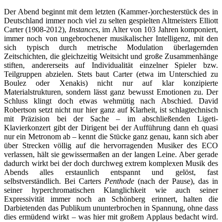
Der Abend beginnt mit dem letzten (Kammer-)orchesterstück des in
Deutschland immer noch viel zu selten gespielten Altmeisters Elliott
Carter (1908-2012),
Instances
, im Alter von 103 Jahren komponiert,
immer noch von ungebrochener musikalischer Intelligenz, mit den
sich typisch durch metrische Modulation überlagernden
Zeitschichten, die gleichzeitig Weitsicht und große Zusammenhänge
stiften, andererseits auf Individualität einzelner Spieler bzw.
Teilgruppen abzielen. Stets baut Carter (etwa im Unterschied zu
Boulez oder Xenakis) nicht nur auf klar konzipierte
Materialstrukturen, sondern lässt ganz bewusst Emotionen zu. Der
Schluss klingt doch etwas wehmütig nach Abschied. David
Robertson setzt nicht nur hier ganz auf Klarheit, ist schlagtechnisch
mit Präzision bei der Sache – im abschließenden Ligeti-
Klavierkonzert gibt der Dirigent bei der Aufführung dann eh quasi
nur ein Metronom ab – kennt die Stücke ganz genau, kann sich aber
über Strecken völlig auf die hervorragenden Musiker des ECO
verlassen, hält sie gewissermaßen an der langen Leine. Aber gerade
dadurch wirkt bei der doch durchweg extrem komplexen Musik des
Abends alles erstaunlich entspannt und gelöst, fast
selbstverständlich. Bei Carters
Penthode
(nach der Pause), das in
seiner hyperchromatischen Klanglichkeit wie auch seiner
Expressivität immer noch an Schönberg erinnert, halten die
Darbietenden das Publikum ununterbrochen in Spannung, ohne dass
dies ermüdend wirkt – was hier mit großem Applaus bedacht wird.