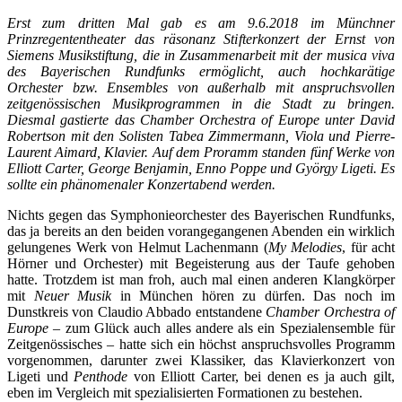
Erst zum dritten Mal gab es am 9.6.2018 im Münchner
Prinzregententheater das räsonanz Stifterkonzert der Ernst von
Siemens Musikstiftung, die in Zusammenarbeit mit der musica viva
des Bayerischen Rundfunks ermöglicht, auch hochkarätige
Orchester bzw. Ensembles von außerhalb mit anspruchsvollen
zeitgenössischen Musikprogrammen in die Stadt zu bringen.
Diesmal gastierte das Chamber Orchestra of Europe unter David
Robertson mit den Solisten Tabea Zimmermann, Viola und Pierre-
Laurent Aimard, Klavier. Auf dem Proramm standen fünf Werke von
Elliott Carter, George Benjamin, Enno Poppe und György Ligeti. Es
sollte ein phänomenaler Konzertabend werden.
Nichts gegen das Symphonieorchester des Bayerischen Rundfunks,
das ja bereits an den beiden vorangegangenen Abenden ein wirklich
gelungenes Werk von Helmut Lachenmann (
My Melodies
, für acht
Hörner und Orchester) mit Begeisterung aus der Taufe gehoben
hatte. Trotzdem ist man froh, auch mal einen anderen Klangkörper
mit
Neuer Musik
in München hören zu dürfen. Das noch im
Dunstkreis von Claudio Abbado entstandene
Chamber Orchestra of
Europe
– zum Glück auch alles andere als ein Spezialensemble für
Zeitgenössisches – hatte sich ein höchst anspruchsvolles Programm
vorgenommen, darunter zwei Klassiker, das Klavierkonzert von
Ligeti und
Penthode
von Elliott Carter, bei denen es ja auch gilt,
eben im Vergleich mit spezialisierten Formationen zu bestehen.