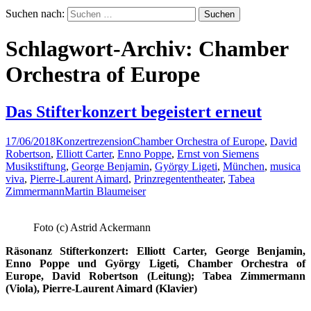
Suchen nach:
Schlagwort-Archiv: Chamber
Orchestra of Europe
Das Stifterkonzert begeistert erneut
17/06/2018
Konzertrezension
Chamber Orchestra of Europe
,
David
Robertson
,
Elliott Carter
,
Enno Poppe
,
Ernst von Siemens
Musikstiftung
,
George Benjamin
,
György Ligeti
,
München
,
musica
viva
,
Pierre-Laurent Aimard
,
Prinzregententheater
,
Tabea
Zimmermann
Martin Blaumeiser
Foto (c) Astrid Ackermann
Räsonanz Stifterkonzert: Elliott Carter, George Benjamin,
Enno Poppe und György Ligeti, Chamber Orchestra of
Europe, David Robertson (Leitung); Tabea Zimmermann
(Viola), Pierre-Laurent Aimard (Klavier)