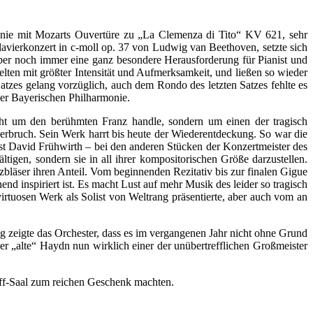
nie mit Mozarts Ouvertüre zu „La Clemenza di Tito“ KV 621, sehr
lavierkonzert in c-moll op. 37 von Ludwig van Beethoven, setzte sich
 aber noch immer eine ganz besondere Herausforderung für Pianist und
ten mit größter Intensität und Aufmerksamkeit, und ließen so wieder
tzes gelang vorzüglich, auch dem Rondo des letzten Satzes fehlte es
der Bayerischen Philharmonie.
ht um den berühmten Franz handle, sondern um einen der tragisch
erbruch. Sein Werk harrt bis heute der Wiederentdeckung. So war die
t David Frühwirth – bei den anderen Stücken der Konzertmeister des
tigen, sondern sie in all ihrer kompositorischen Größe darzustellen.
bläser ihren Anteil. Vom beginnenden Rezitativ bis zur finalen Gigue
d inspiriert ist. Es macht Lust auf mehr Musik des leider so tragisch
irtuosen Werk als Solist von Weltrang präsentierte, aber auch vom an
 zeigte das Orchester, dass es im vergangenen Jahr nicht ohne Grund
er „alte“ Haydn nun wirklich einer der unübertrefflichen Großmeister
rff-Saal zum reichen Geschenk machten.