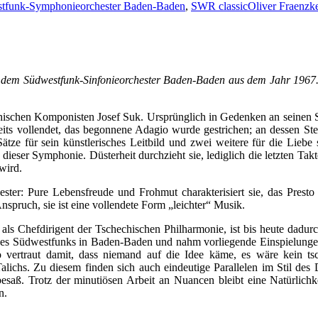
tfunk-Symphonieorchester Baden-Baden
,
SWR classic
Oliver Fraenzk
 dem Südwestfunk-Sinfonieorchester Baden-Baden aus dem Jahr 1967. Z
echischen Komponisten Josef Suk. Ursprünglich in Gedenken an seinen
eits vollendet, das begonnene Adagio wurde gestrichen; an dessen Ste
i Sätze für sein künstlerisches Leitbild und zwei weitere für die Lie
 dieser Symphonie. Düsterheit durchzieht sie, lediglich die letzten 
wird.
hester: Pure Lebensfreude und Frohmut charakterisiert sie, das Prest
spruch, sie ist eine vollendete Form „leichter“ Musik.
als Chefdirigent der Tschechischen Philharmonie, ist bis heute dadurc
des Südwestfunks in Baden-Baden und nahm vorliegende Einspielungen a
vertraut damit, dass niemand auf die Idee käme, es wäre kein tsche
Talichs. Zu diesem finden sich auch eindeutige Parallelen im Stil des 
 besaß. Trotz der minutiösen Arbeit an Nuancen bleibt eine Natürlich
n.