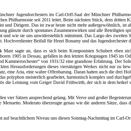
chner Jugendorchesters im Carl-Orff-Saal der Münchner Philharmo
chen Philharmonie seit 2011 leitet. Beim nächsten Stück, dem dritten K
ist und Dirigent. Das ist zwar heute nicht mehr außergewöhnlich, ist
ng glänzte durch spontanes Zusammenwirken und alle Beteiligten spiel
 und wie sie uns unwiderstehlich mitnimmt. Das Largo des zweiten Sa
it. Hochverdienter Beifall für Henri Bonamy und das Jugendorchester 
rk Mast sagte an, dass es sich beim Komponisten Schubert eben nic
boren 1905 in Dessau, gefallen in den letzten Kriegstagen 1945 im Od
nd Kammerorchester“ von 1931/32 eine grandiose Erfahrung. Der Solis
ckten Herausforderungen dieses viersätzigen Werkes nicht nur zu bewäl
tz, eine Aria, eine wahre Offenbarung. Daran hatten auch die drei Holz
as polyphon meisterlich gearbeitet, harmonisch komplex und durchgehen
rös die Leistung vom Geiger David Frühwirth, der sich in dem heikel v
n vier Sätzen ansprechend gelang. Mit Verve und großer Begeisterung
he Menuetto. Moderato überzeugte genau wie die anderen Sätze, dass d
amt auf beachtlichem Niveau uns diesen Sonntag-Nachmittag im Carl-O