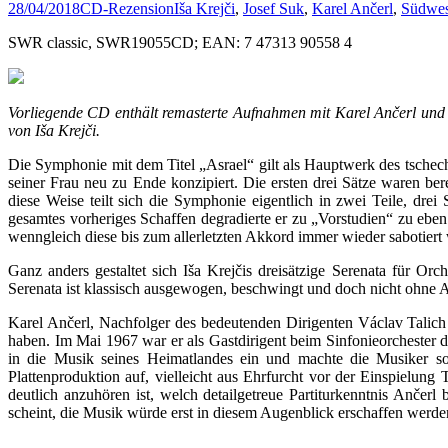
28/04/2018
CD-Rezension
Iša Krejči
,
Josef Suk
,
Karel Ančerl
,
Südwes
SWR classic, SWR19055CD; EAN: 7 47313 90558 4
Vorliegende CD enthält remasterte Aufnahmen mit Karel Ančerl und
von Iša Krejči.
Die Symphonie mit dem Titel „Asrael“ gilt als Hauptwerk des tsch
seiner Frau neu zu Ende konzipiert. Die ersten drei Sätze waren ber
diese Weise teilt sich die Symphonie eigentlich in zwei Teile, dre
gesamtes vorheriges Schaffen degradierte er zu „Vorstudien“ zu eben
wenngleich diese bis zum allerletzten Akkord immer wieder sabotiert 
Ganz anders gestaltet sich Iša Krejčis dreisätzige Serenata für Orc
Serenata ist klassisch ausgewogen, beschwingt und doch nicht ohne An
Karel Ančerl, Nachfolger des bedeutenden Dirigenten Václav Talich 
haben. Im Mai 1967 war er als Gastdirigent beim Sinfonieorchester 
in die Musik seines Heimatlandes ein und machte die Musiker so 
Plattenproduktion auf, vielleicht aus Ehrfurcht vor der Einspielung 
deutlich anzuhören ist, welch detailgetreue Partiturkenntnis Ančerl
scheint, die Musik würde erst in diesem Augenblick erschaffen werde