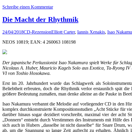
Schreibe einen Kommentar
Die Macht der Rhythmik
24/04/2018
CD-Rezension
Elliott Carter
,
Iannis Xenakis
,
Isao Nakamu
NEOS 10819; EAN: 4 260063 108198
Der japanische Perkussionist Isao Nakamura spielt Werke für Schlagz
Nicolaus A. Huber, Mauricio Kagels Solo aus Exotica, Ta-Ryong IV
VI von Toshio Hosokawa.
Erst im 20. Jahrhundert wurde das Schlagwerk als Soloinstrument
Beliebtheit erfreuten, doch die Rhythmik verlor erstaunlich spät
größere Bedeutung zumaßen, man denke alleine an die Pauke in Beeth
Isao Nakamura verbannt die Melodie auf vorliegender CD in den Hin
komplex durchkonstruierte Kompositionsstudien „Acht Stücke für vier
darüber hinaus sogar dezidiert vorschreibt, maximal vier der acht
„Donnern“ entsteht durch Verstimmen des Instruments mit Hilfe des 
sich auch in Hubers „dasselbe ist nicht dasselbe“ für Snare Drum, w
ab, um die Spannung so lange Zeit aufrecht zu erhalten. Ähnlich