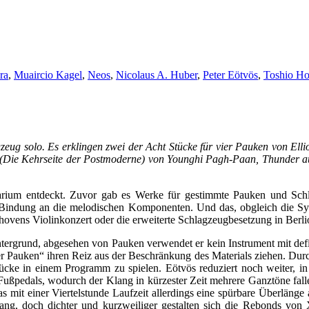
ra
,
Muaircio Kagel
,
Neos
,
Nicolaus A. Huber
,
Peter Eötvös
,
Toshio H
eug solo. Es erklingen zwei der Acht Stücke für vier Pauken von Elliot
 (Die Kehrseite der Postmoderne) von Younghi Pagh-Paan, Thunder au
arium entdeckt. Zuvor gab es Werke für gestimmte Pauken und Schl
 die Bindung an die melodischen Komponenten. Und das, obgleich die
ovens Violinkonzert oder die erweiterte Schlagzeugbesetzung in Berl
tergrund, abgesehen von Pauken verwendet er kein Instrument mit def
 Pauken“ ihren Reiz aus der Beschränkung des Materials ziehen. Durch d
 Stücke in einem Programm zu spielen. Eötvös reduziert noch weiter, 
Fußpedals, wodurch der Klang in kürzester Zeit mehrere Ganztöne falle
as mit einer Viertelstunde Laufzeit allerdings eine spürbare Überlänge
 lang, doch dichter und kurzweiliger gestalten sich die Rebonds vo