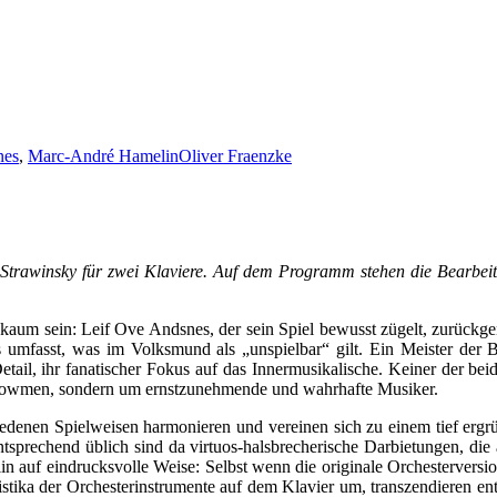
nes
,
Marc-André Hamelin
Oliver Fraenzke
trawinsky für zwei Klaviere. Auf dem Programm stehen die Bearbeitu
 kaum sein: Leif Ove Andsnes, der sein Spiel bewusst zügelt, zurückge
lles umfasst, was im Volksmund als „unspielbar“ gilt. Ein Meister de
Detail, ihr fanatischer Fokus auf das Innermusikalische. Keiner der b
um Showmen, sondern um ernstzunehmende und wahrhafte Musiker.
hiedenen Spielweisen harmonieren und vereinen sich zu einem tief erg
ntsprechend üblich sind da virtuos-halsbrecherische Darbietungen, die
 auf eindrucksvolle Weise: Selbst wenn die originale Orchesterversi
istika der Orchesterinstrumente auf dem Klavier um, transzendieren en