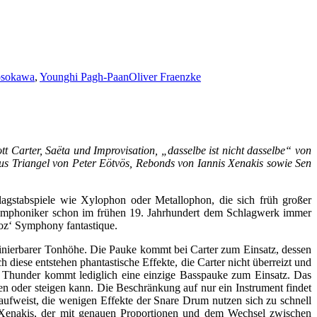
osokawa
,
Younghi Pagh-Paan
Oliver Fraenzke
t Carter, Saëta und Improvisation, „dasselbe ist nicht dasselbe“ von
s Triangel von Peter Eötvös, Rebonds von Iannis Xenakis sowie Sen
agstabspiele wie Xylophon oder Metallophon, die sich früh großer
 Symphoniker schon im frühen 19. Jahrhundert dem Schlagwerk immer
ioz‘ Symphony fantastique.
inierbarer Tonhöhe. Die Pauke kommt bei Carter zum Einsatz, dessen
iese entstehen phantastische Effekte, die Carter nicht überreizt und
in Thunder kommt lediglich eine einzige Basspauke zum Einsatz. Das
n oder steigen kann. Die Beschränkung auf nur ein Instrument findet
 aufweist, die wenigen Effekte der Snare Drum nutzen sich zu schnell
n Xenakis, der mit genauen Proportionen und dem Wechsel zwischen