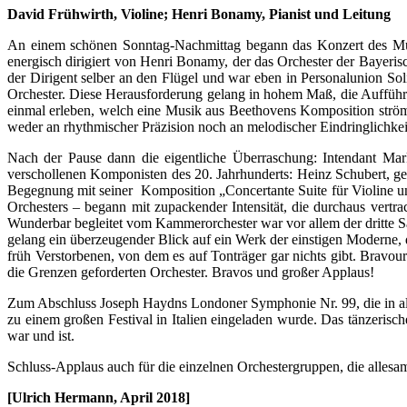
David Frühwirth, Violine; Henri Bonamy, Pianist und Leitung
An einem schönen Sonntag-Nachmittag begann das Konzert des Mün
energisch dirigiert von Henri Bonamy, der das Orchester der Bayeris
der Dirigent selber an den Flügel und war eben in Personalunion Sol
Orchester. Diese Herausforderung gelang in hohem Maß, die Aufführu
einmal erleben, welch eine Musik aus Beethovens Komposition strömt
weder an rhythmischer Präzision noch an melodischer Eindringlichke
Nach der Pause dann die eigentliche Überraschung: Intendant Ma
verschollenen Komponisten des 20. Jahrhunderts: Heinz Schubert, ge
Begegnung mit seiner Komposition „Concertante Suite für Violine u
Orchesters – begann mit zupackender Intensität, die durchaus vertra
Wunderbar begleitet vom Kammerorchester war vor allem der dritte Sa
gelang ein überzeugender Blick auf ein Werk der einstigen Moderne, d
früh Verstorbenen, von dem es auf Tonträger gar nichts gibt. Bravou
die Grenzen geforderten Orchester. Bravos und großer Applaus!
Zum Abschluss Joseph Haydns Londoner Symphonie Nr. 99, die in alle
zu einem großen Festival in Italien eingeladen wurde. Das tänzerisc
war und ist.
Schluss-Applaus auch für die einzelnen Orchestergruppen, die alles
[Ulrich Hermann, April 2018]