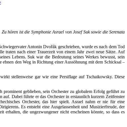
e
u hören ist die Symphonie Asrael von Josef Suk sowie die Serenata
 Schwiegervater Antonin Dvořák geschrieben, wurde es nach dem Tod
lle traten nach einer Trauerzeit von einem Jahr zwei neue Sätze. Auf
be seines Lebens. Suk war die Bedeutung seines Werkes bewusst, sein
Takte ebnen den Weg in Richtung einer Aussöhnung mit dem Schicksal –
o wirkt stellenweise gar wie eine Persiflage auf Tschaikowsky. Diese
h prominent geblieben, sein Orchester zu globalem Erfolg geführt zu
uf. Dabei führte er das Orchester in erstaunlich kurzem Zeitfenster
chisches Orchester, das hier spielt. Asrael nahm er nie für eine
Dirigierens. Es entsteht eine Ausgelassenheit und Musizierfreude, der
keit erhalten, die ungezwungener nicht erscheinen könnte, so dass es