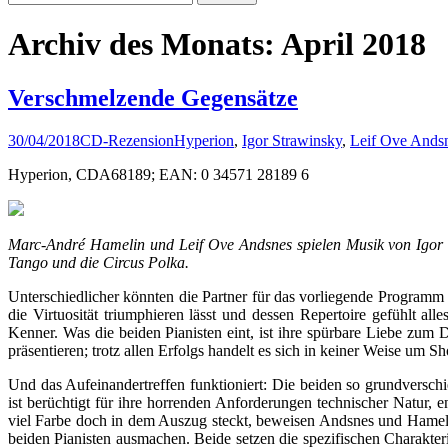
nach:
Archiv des Monats: April 2018
Verschmelzende Gegensätze
30/04/2018
CD-Rezension
Hyperion
,
Igor Strawinsky
,
Leif Ove Ands
Hyperion, CDA68189; EAN: 0 34571 28189 6
Marc-André Hamelin und Leif Ove Andsnes spielen Musik von Igor S
Tango und die Circus Polka.
Unterschiedlicher könnten die Partner für das vorliegende Programm
die Virtuosität triumphieren lässt und dessen Repertoire gefühlt a
Kenner. Was die beiden Pianisten eint, ist ihre spürbare Liebe zum 
präsentieren; trotz allen Erfolgs handelt es sich in keiner Weise 
Und das Aufeinandertreffen funktioniert: Die beiden so grundversc
ist berüchtigt für ihre horrenden Anforderungen technischer Natur, e
viel Farbe doch in dem Auszug steckt, beweisen Andsnes und Hamelin
beiden Pianisten ausmachen. Beide setzen die spezifischen Charakter