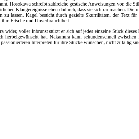
nt. Hosokawa schreibt zahlreiche gestische Anweisungen vor, die Still
ärlichen Klangereignisse eben dadurch, dass sie sich rar machen. Die
n zu lassen. Kagel besticht durch gezielte Skurrilitäten, der Text fü
ht ihm Frische und Unverbrauchtheit.
 wider, voller Inbrunst stürzt er sich auf jedes einzelne Stück dieses
 sich herbeigewünscht hat. Nakamura kann sekundenschnell zwischen E
passionierteren Interpreten für ihre Stücke wünschen, nicht zufällig