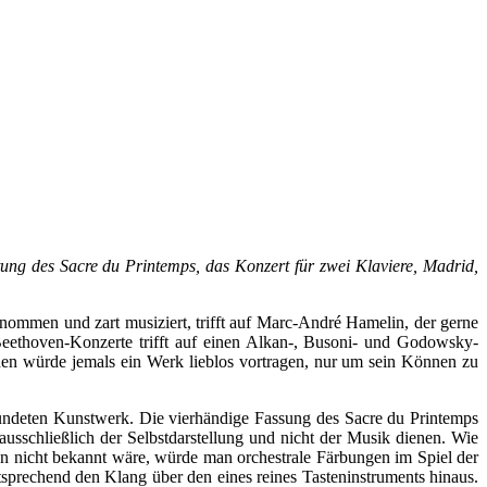
ng des Sacre du Printemps, das Konzert für zwei Klaviere, Madrid,
nommen und zart musiziert, trifft auf Marc-André Hamelin, der gerne
r Beethoven-Konzerte trifft auf einen Alkan-, Busoni- und Godowsky-
eiden würde jemals ein Werk lieblos vortragen, nur um sein Können zu
ründeten Kunstwerk. Die vierhändige Fassung des Sacre du Printemps
 ausschließlich der Selbstdarstellung und nicht der Musik dienen. Wie
on nicht bekannt wäre, würde man orchestrale Färbungen im Spiel der
tsprechend den Klang über den eines reines Tasteninstruments hinaus.