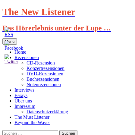
Zum
The New Listener
Inhalt
springen
Das Hörerlebnis unter der Lupe …
Menü
Home
Rezensionen
CD-Rezension
Konzertrezensionen
DVD-Rezensionen
Buchrezensionen
Notenrezensionen
Interviews
Essays
Über uns
Impressum
Datenschutzerklärung
The Must Listener
Beyond the Waves
Suchen