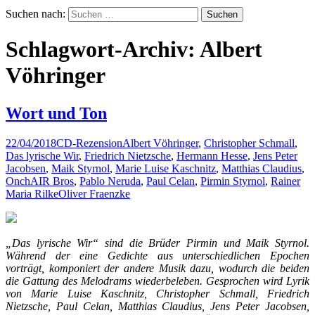
Suchen nach:
Schlagwort-Archiv: Albert
Vöhringer
Wort und Ton
22/04/2018
CD-Rezension
Albert Vöhringer
,
Christopher Schmall
,
Das lyrische Wir
,
Friedrich Nietzsche
,
Hermann Hesse
,
Jens Peter
Jacobsen
,
Maik Styrnol
,
Marie Luise Kaschnitz
,
Matthias Claudius
,
OnchAIR Bros
,
Pablo Neruda
,
Paul Celan
,
Pirmin Styrnol
,
Rainer
Maria Rilke
Oliver Fraenzke
„Das lyrische Wir“ sind die Brüder Pirmin und Maik Styrnol.
Während der eine Gedichte aus unterschiedlichen Epochen
vorträgt, komponiert der andere Musik dazu, wodurch die beiden
die Gattung des Melodrams wiederbeleben. Gesprochen wird Lyrik
von Marie Luise Kaschnitz, Christopher Schmall, Friedrich
Nietzsche, Paul Celan, Matthias Claudius, Jens Peter Jacobsen,