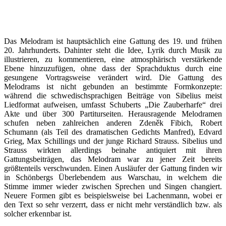
Das Melodram ist hauptsächlich eine Gattung des 19. und frühen
20. Jahrhunderts. Dahinter steht die Idee, Lyrik durch Musik zu
illustrieren, zu kommentieren, eine atmosphärisch verstärkende
Ebene hinzuzufügen, ohne dass der Sprachduktus durch eine
gesungene Vortragsweise verändert wird. Die Gattung des
Melodrams ist nicht gebunden an bestimmte Formkonzepte:
während die schwedischsprachigen Beiträge von Sibelius meist
Liedformat aufweisen, umfasst Schuberts „Die Zauberharfe“ drei
Akte und über 300 Partiturseiten. Herausragende Melodramen
schufen neben zahlreichen anderen Zdeněk Fibich, Robert
Schumann (als Teil des dramatischen Gedichts Manfred), Edvard
Grieg, Max Schillings und der junge Richard Strauss. Sibelius und
Strauss wirkten allerdings beinahe antiquiert mit ihren
Gattungsbeiträgen, das Melodram war zu jener Zeit bereits
größtenteils verschwunden. Einen Ausläufer der Gattung finden wir
in Schönbergs Überlebendem aus Warschau, in welchem die
Stimme immer wieder zwischen Sprechen und Singen changiert.
Neuere Formen gibt es beispielsweise bei Lachenmann, wobei er
den Text so sehr verzerrt, dass er nicht mehr verständlich bzw. als
solcher erkennbar ist.