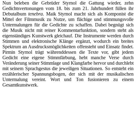
Nun beleben die Gebrüder Styrnol die Gattung wieder, zehn
Gedichtsvertonungen vom 18. bis zum 21. Jahrhundert füllen ihr
Debutalbum
tenebra
. Maik Styrnol macht sich als Komponist die
Mittel der Filmmusik zu Nutze, um flächige und stimmungsvolle
Untermalungen für die Gedichte zu schaffen. Dabei begnügt sich
die Musik nicht mit reiner Kommentarfunktion, sondern steht als
eigenständiges Kunstwerk gleichauf. Die Instrumente werden durch
Stimmen und elektronische Klänge ergänzt, wodurch ein breites
Spektrum an Ausdrucksmöglichkeiten offensteht und Einsatz findet.
Pirmin Styrnol trägt währenddessen die Texte vor, gibt jedem
Gedicht eine eigene Stimmfärbung, hebt manche Verse durch
Veränderung seiner Stimmlage und Klangfarbe hervor und durchlebt
mit seinem Sprachgestus die jeweiligen Situationen. So entsteht ein
erzählerischer Spannungsbogen, der sich mit der musikalischen
Untermalung vereint. Wort und Ton fusionieren zu einem
Gesamtkunstwerk.