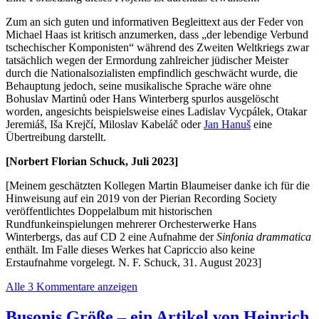
Zum an sich guten und informativen Begleittext aus der Feder von
Michael Haas ist kritisch anzumerken, dass „der lebendige Verbund
tschechischer Komponisten“ während des Zweiten Weltkriegs zwar
tatsächlich wegen der Ermordung zahlreicher jüdischer Meister
durch die Nationalsozialisten empfindlich geschwächt wurde, die
Behauptung jedoch, seine musikalische Sprache wäre ohne
Bohuslav Martinů oder Hans Winterberg spurlos ausgelöscht
worden, angesichts beispielsweise eines Ladislav Vycpálek, Otakar
Jeremiáš, Iša Krejčí, Miloslav Kabeláč oder
Jan Hanuš
eine
Übertreibung darstellt.
[Norbert Florian Schuck, Juli 2023]
[Meinem geschätzten Kollegen Martin Blaumeiser danke ich für die
Hinweisung auf ein 2019 von der Pierian Recording Society
veröffentlichtes Doppelalbum mit historischen
Rundfunkeinspielungen mehrerer Orchesterwerke Hans
Winterbergs, das auf CD 2 eine Aufnahme der
Sinfonia drammatica
enthält. Im Falle dieses Werkes hat Capriccio also keine
Erstaufnahme vorgelegt. N. F. Schuck, 31. August 2023]
Alle 3 Kommentare anzeigen
Busonis Größe – ein Artikel von Heinrich