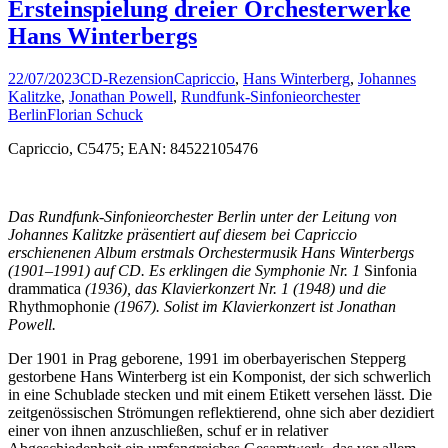
Ersteinspielung dreier Orchesterwerke
Hans Winterbergs
22/07/2023
CD-Rezension
Capriccio
,
Hans Winterberg
,
Johannes
Kalitzke
,
Jonathan Powell
,
Rundfunk-Sinfonieorchester
Berlin
Florian Schuck
Capriccio, C5475; EAN: 84522105476
Das Rundfunk-Sinfonieorchester Berlin unter der Leitung von
Johannes Kalitzke präsentiert auf diesem bei Capriccio
erschienenen Album erstmals Orchestermusik Hans Winterbergs
(1901–1991) auf CD. Es erklingen die Symphonie Nr. 1
Sinfonia
drammatica
(1936), das Klavierkonzert Nr. 1 (1948) und die
Rhythmophonie
(1967). Solist im Klavierkonzert ist Jonathan
Powell.
Der 1901 in Prag geborene, 1991 im oberbayerischen Stepperg
gestorbene Hans Winterberg ist ein Komponist, der sich schwerlich
in eine Schublade stecken und mit einem Etikett versehen lässt. Die
zeitgenössischen Strömungen reflektierend, ohne sich aber dezidiert
einer von ihnen anzuschließen, schuf er in relativer