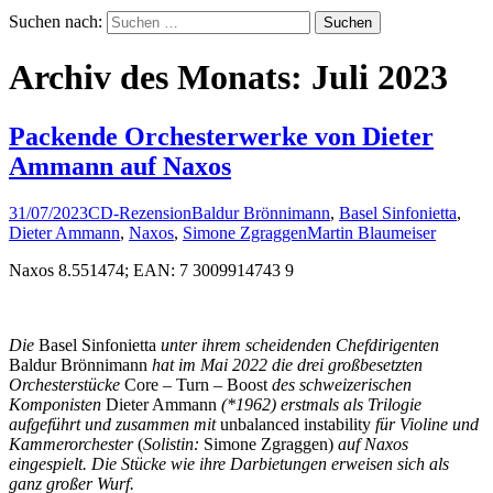
Suchen nach:
Archiv des Monats: Juli 2023
Packende Orchesterwerke von Dieter
Ammann auf Naxos
31/07/2023
CD-Rezension
Baldur Brönnimann
,
Basel Sinfonietta
,
Dieter Ammann
,
Naxos
,
Simone Zgraggen
Martin Blaumeiser
Naxos 8.551474; EAN: 7 3009914743 9
Die
Basel Sinfonietta
unter ihrem scheidenden Chefdirigenten
Baldur Brönnimann
hat im Mai 2022 die drei großbesetzten
Orchesterstücke
Core – Turn – Boost
des schweizerischen
Komponisten
Dieter Ammann
(*1962)
erstmals als Trilogie
aufgeführt und zusammen mit
unbalanced instability
für Violine und
Kammerorchester
(
Solistin:
Simone Zgraggen)
auf Naxos
eingespielt. Die Stücke wie ihre Darbietungen erweisen sich als
ganz großer Wurf.