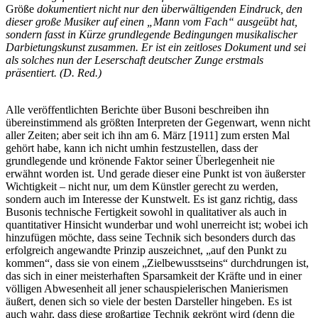
Größe
dokumentiert nicht nur den überwältigenden Eindruck, den
dieser große Musiker auf einen „Mann vom Fach“ ausgeübt hat,
sondern fasst in Kürze grundlegende Bedingungen musikalischer
Darbietungskunst zusammen. Er ist ein zeitloses Dokument und sei
als solches nun der Leserschaft deutscher Zunge erstmals
präsentiert. (D. Red.)
Alle veröffentlichten Berichte über Busoni beschreiben ihn
übereinstimmend als größten Interpreten der Gegenwart, wenn nicht
aller Zeiten; aber seit ich ihn am 6. März [1911] zum ersten Mal
gehört habe, kann ich nicht umhin festzustellen, dass der
grundlegende und krönende Faktor seiner Überlegenheit nie
erwähnt worden ist. Und gerade dieser eine Punkt ist von äußerster
Wichtigkeit – nicht nur, um dem Künstler gerecht zu werden,
sondern auch im Interesse der Kunstwelt. Es ist ganz richtig, dass
Busonis technische Fertigkeit sowohl in qualitativer als auch in
quantitativer Hinsicht wunderbar und wohl unerreicht ist; wobei ich
hinzufügen möchte, dass seine Technik sich besonders durch das
erfolgreich angewandte Prinzip auszeichnet, „auf den Punkt zu
kommen“, dass sie von einem „Zielbewusstseins“ durchdrungen ist,
das sich in einer meisterhaften Sparsamkeit der Kräfte und in einer
völligen Abwesenheit all jener schauspielerischen Manierismen
äußert, denen sich so viele der besten Darsteller hingeben. Es ist
auch wahr, dass diese großartige Technik gekrönt wird (denn die