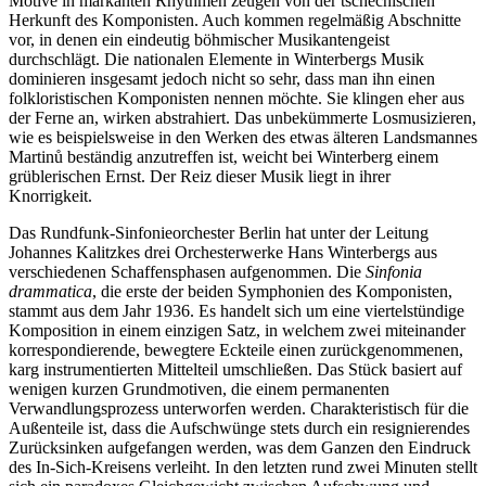
Motive in markanten Rhythmen zeugen von der tschechischen
Herkunft des Komponisten. Auch kommen regelmäßig Abschnitte
vor, in denen ein eindeutig böhmischer Musikantengeist
durchschlägt. Die nationalen Elemente in Winterbergs Musik
dominieren insgesamt jedoch nicht so sehr, dass man ihn einen
folkloristischen Komponisten nennen möchte. Sie klingen eher aus
der Ferne an, wirken abstrahiert. Das unbekümmerte Losmusizieren,
wie es beispielsweise in den Werken des etwas älteren Landsmannes
Martinů beständig anzutreffen ist, weicht bei Winterberg einem
grüblerischen Ernst. Der Reiz dieser Musik liegt in ihrer
Knorrigkeit.
Das Rundfunk-Sinfonieorchester Berlin hat unter der Leitung
Johannes Kalitzkes drei Orchesterwerke Hans Winterbergs aus
verschiedenen Schaffensphasen aufgenommen. Die
Sinfonia
drammatica
, die erste der beiden Symphonien des Komponisten,
stammt aus dem Jahr 1936. Es handelt sich um eine viertelstündige
Komposition in einem einzigen Satz, in welchem zwei miteinander
korrespondierende, bewegtere Eckteile einen zurückgenommenen,
karg instrumentierten Mittelteil umschließen. Das Stück basiert auf
wenigen kurzen Grundmotiven, die einem permanenten
Verwandlungsprozess unterworfen werden. Charakteristisch für die
Außenteile ist, dass die Aufschwünge stets durch ein resignierendes
Zurücksinken aufgefangen werden, was dem Ganzen den Eindruck
des In-Sich-Kreisens verleiht. In den letzten rund zwei Minuten stellt