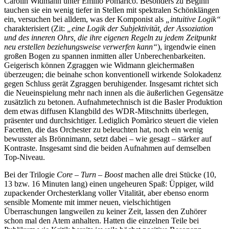
Carolin Widmann unter Emilio Pomàrico. Besonders zu Beginn
tauchen sie ein wenig tiefer in Stellen mit spektralen Schönklängen
ein, versuchen bei alldem, was der Komponist als
„intuitive Logik“
charakterisiert (Zit:
„eine Logik der Subjektivität, der Assoziation
und des inneren Ohrs, die ihre eigenen Regeln zu jedem Zeitpunkt
neu erstellen beziehungsweise verwerfen kann“
), irgendwie einen
großen Bogen zu spannen inmitten aller Unberechenbarkeiten.
Geigerisch können Zgraggen wie Widmann gleichermaßen
überzeugen; die beinahe schon konventionell wirkende Solokadenz
gegen Schluss gerät Zgraggen beruhigender. Insgesamt richtet sich
die Neueinspielung mehr nach innen als die äußerlichen Gegensätze
zusätzlich zu betonen. Aufnahmetechnisch ist die Basler Produktion
dem etwas diffusen Klangbild des WDR-Mitschnitts überlegen,
präsenter und durchsichtiger. Lediglich Pomàrico steuert die vielen
Facetten, die das Orchester zu beleuchten hat, noch ein wenig
bewusster als Brönnimann, setzt dabei – wie gesagt – stärker auf
Kontraste. Insgesamt sind die beiden Aufnahmen auf demselben
Top-Niveau.
Bei der Trilogie
Core
– Turn
–
Boost
machen alle drei Stücke (10,
13 bzw. 16 Minuten lang) einen ungeheuren Spaß: Üppiger, wild
zupackender Orchesterklang voller Vitalität, aber ebenso enorm
sensible Momente mit immer neuen, vielschichtigen
Überraschungen langweilen zu keiner Zeit, lassen den Zuhörer
schon mal den Atem anhalten. Hatten die einzelnen Teile bei