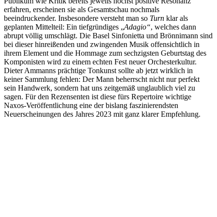
Publikum wie Kritik bereits jeweils höchst positive Resonanz
erfahren, erscheinen sie als Gesamtschau nochmals
beeindruckender. Insbesondere versteht man so
Turn
klar als
geplanten Mittelteil: Ein tiefgründiges „
Adagio“
, welches dann
abrupt völlig umschlägt. Die Basel Sinfonietta und Brönnimann sind
bei dieser hinreißenden und zwingenden Musik offensichtlich in
ihrem Element und die Hommage zum sechzigsten Geburtstag des
Komponisten wird zu einem echten Fest neuer Orchesterkultur.
Dieter Ammanns prächtige Tonkunst sollte ab jetzt wirklich in
keiner Sammlung fehlen: Der Mann beherrscht nicht nur perfekt
sein Handwerk, sondern hat uns zeitgemäß unglaublich viel zu
sagen. Für den Rezensenten ist diese fürs Repertoire wichtige
Naxos-Veröffentlichung eine der bislang faszinierendsten
Neuerscheinungen des Jahres 2023 mit ganz klarer Empfehlung.