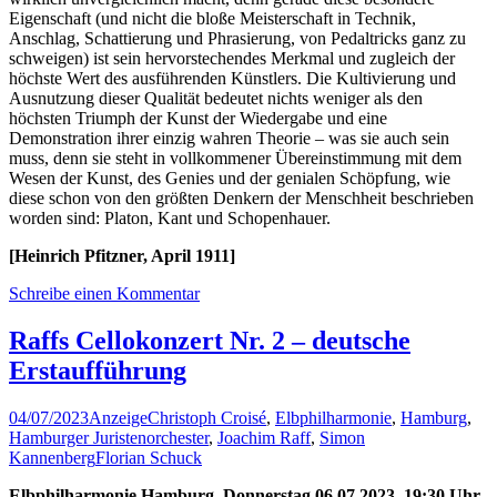
Eigenschaft (und nicht die bloße Meisterschaft in Technik,
Anschlag, Schattierung und Phrasierung, von Pedaltricks ganz zu
schweigen) ist sein hervorstechendes Merkmal und zugleich der
höchste Wert des ausführenden Künstlers. Die Kultivierung und
Ausnutzung dieser Qualität bedeutet nichts weniger als den
höchsten Triumph der Kunst der Wiedergabe und eine
Demonstration ihrer einzig wahren Theorie – was sie auch sein
muss, denn sie steht in vollkommener Übereinstimmung mit dem
Wesen der Kunst, des Genies und der genialen Schöpfung, wie
diese schon von den größten Denkern der Menschheit beschrieben
worden sind: Platon, Kant und Schopenhauer.
[Heinrich Pfitzner, April 1911]
Schreibe einen Kommentar
Raffs Cellokonzert Nr. 2 – deutsche
Erstaufführung
04/07/2023
Anzeige
Christoph Croisé
,
Elbphilharmonie
,
Hamburg
,
Hamburger Juristenorchester
,
Joachim Raff
,
Simon
Kannenberg
Florian Schuck
Elbphilharmonie Hamburg, Donnerstag 06.07.2023, 19:30 Uhr