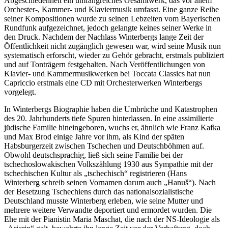
Abgeschiedenheit ein umfangreiches Gesamtwerk, das vor allem
Orchester-, Kammer- und Klaviermusik umfasst. Eine ganze Reihe
seiner Kompositionen wurde zu seinen Lebzeiten vom Bayerischen
Rundfunk aufgezeichnet, jedoch gelangte keines seiner Werke in
den Druck. Nachdem der Nachlass Winterbergs lange Zeit der
Öffentlichkeit nicht zugänglich gewesen war, wird seine Musik nun
systematisch erforscht, wieder zu Gehör gebracht, erstmals publiziert
und auf Tonträgern festgehalten. Nach Veröffentlichungen von
Klavier- und Kammermusikwerken bei Toccata Classics hat nun
Capriccio erstmals eine CD mit Orchesterwerken Winterbergs
vorgelegt.
In Winterbergs Biographie haben die Umbrüche und Katastrophen
des 20. Jahrhunderts tiefe Spuren hinterlassen. In eine assimilierte
jüdische Familie hineingeboren, wuchs er, ähnlich wie Franz Kafka
und Max Brod einige Jahre vor ihm, als Kind der späten
Habsburgerzeit zwischen Tschechen und Deutschböhmen auf.
Obwohl deutschsprachig, ließ sich seine Familie bei der
tschechoslowakischen Volkszählung 1930 aus Sympathie mit der
tschechischen Kultur als „tschechisch“ registrieren (Hans
Winterberg schreib seinen Vornamen darum auch „Hanuš“). Nach
der Besetzung Tschechiens durch das nationalsozialistische
Deutschland musste Winterberg erleben, wie seine Mutter und
mehrere weitere Verwandte deportiert und ermordet wurden. Die
Ehe mit der Pianistin Maria Maschat, die nach der NS-Ideologie als