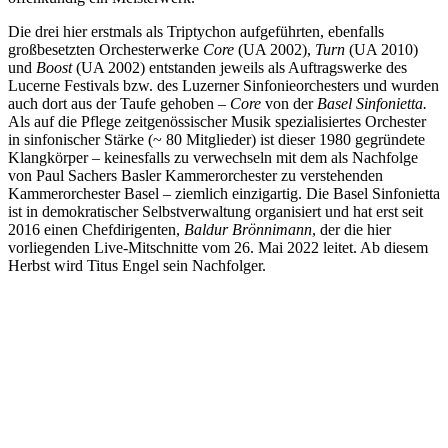
Die drei hier erstmals als Triptychon aufgeführten, ebenfalls
großbesetzten Orchesterwerke
Core
(UA 2002),
Turn
(UA 2010)
und
Boost
(UA 2002) entstanden jeweils als Auftragswerke des
Lucerne Festivals bzw. des Luzerner Sinfonieorchesters und wurden
auch dort aus der Taufe gehoben –
Core
von der
Basel Sinfonietta.
Als auf die Pflege zeitgenössischer Musik spezialisiertes Orchester
in sinfonischer Stärke (~ 80 Mitglieder) ist dieser 1980 gegründete
Klangkörper – keinesfalls zu verwechseln mit dem als Nachfolge
von Paul Sachers Basler Kammerorchester zu verstehenden
Kammerorchester Basel – ziemlich einzigartig. Die Basel Sinfonietta
ist in demokratischer Selbstverwaltung organisiert und hat erst seit
2016 einen Chefdirigenten,
Baldur Brönnimann
, der die hier
vorliegenden Live-Mitschnitte vom 26. Mai 2022 leitet. Ab diesem
Herbst wird Titus Engel sein Nachfolger.