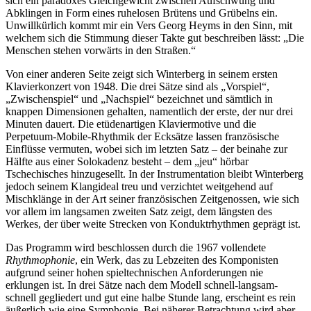
sich ein paradoxes Gleichgewicht zwischen Aufschwung und
Abklingen in Form eines ruhelosen Brütens und Grübelns ein.
Unwillkürlich kommt mir ein Vers Georg Heyms in den Sinn, mit
welchem sich die Stimmung dieser Takte gut beschreiben lässt: „Die
Menschen stehen vorwärts in den Straßen.“
Von einer anderen Seite zeigt sich Winterberg in seinem ersten
Klavierkonzert von 1948. Die drei Sätze sind als „Vorspiel“,
„Zwischenspiel“ und „Nachspiel“ bezeichnet und sämtlich in
knappen Dimensionen gehalten, namentlich der erste, der nur drei
Minuten dauert. Die etüdenartigen Klaviermotive und die
Perpetuum-Mobile-Rhythmik der Ecksätze lassen französische
Einflüsse vermuten, wobei sich im letzten Satz – der beinahe zur
Hälfte aus einer Solokadenz besteht – dem „jeu“ hörbar
Tschechisches hinzugesellt. In der Instrumentation bleibt Winterberg
jedoch seinem Klangideal treu und verzichtet weitgehend auf
Mischklänge in der Art seiner französischen Zeitgenossen, wie sich
vor allem im langsamen zweiten Satz zeigt, dem längsten des
Werkes, der über weite Strecken von Konduktrhythmen geprägt ist.
Das Programm wird beschlossen durch die 1967 vollendete
Rhythmophonie
, ein Werk, das zu Lebzeiten des Komponisten
aufgrund seiner hohen spieltechnischen Anforderungen nie
erklungen ist. In drei Sätze nach dem Modell schnell-langsam-
schnell gegliedert und gut eine halbe Stunde lang, erscheint es rein
äußerlich wie eine Symphonie. Bei näherer Betrachtung wird aber