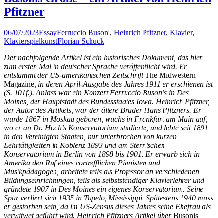
Pfitzner
06/07/2023
Essay
Ferruccio Busoni
,
Heinrich Pfitzner
,
Klavier
,
Klavierspielkunst
Florian Schuck
Der nachfolgende Artikel ist ein historisches Dokument, das hier
zum ersten Mal in deutscher Sprache veröffentlicht wird. Er
entstammt der US-amerikanischen Zeitschrift
The Midwestern
Magazine
, in deren April-Ausgabe des Jahres 1911 er erschienen ist
(S. 101f.). Anlass war ein Konzert Ferruccio Busonis in Des
Moines, der Hauptstadt des Bundesstaates Iowa. Heinrich Pfitzner,
der Autor des Artikels, war der ältere Bruder Hans Pfitzners. Er
wurde 1867 in Moskau geboren, wuchs in Frankfurt am Main auf,
wo er an Dr. Hoch’s Konservatorium studierte, und lebte seit 1891
in den Vereinigten Staaten, nur unterbrochen von kurzen
Lehrtätigkeiten in Koblenz 1893 und am Stern’schen
Konservatorium in Berlin von 1898 bis 1901. Er erwarb sich in
Amerika den Ruf eines vortrefflichen Pianisten und
Musikpädagogen, arbeitete teils als Professor an verschiedenen
Bildungseinrichtungen, teils als selbstständiger Klavierlehrer und
gründete 1907 in Des Moines ein eigenes Konservatorium. Seine
Spur verliert sich 1935 in Tupelo, Mississippi. Spätestens 1940 muss
er gestorben sein, da im US-Zensus dieses Jahres seine Ehefrau als
verwitwet geführt wird. Heinrich Pfitzners Artikel über
Busonis