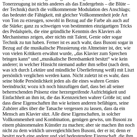
Tonerzeugung ist nichts anderes als das Endergebnis – die Blüte –
der Technik) durch die vollkommenste Modulation des Anschlags;
das bedeutet die Fähigkeit, mit gleicher Vollkommenheit jede Art
von Ton zu erzeugen, sowohl in Bezug auf die Farbe als auch auf
die Stärke; ganz zu schweigen von bestimmten einzigartigen Tricks
des Pedalspiels, die eine gründliche Kenntnis des Klaviers als
Mechanismus zeigen, aber nichts mit Talent, Genie oder sogar
Technik zu tun haben. Ferner ist es auch wahr, dass Busoni sogar in
Bezug auf die musikalische Phrasierung ein Altmeister ist, der, wie
von vielen Kritikern erwähnt wurde, „das Klavier zum Sprechen
bringen kann“ und „musikalische Beredsamkeit besitzt“ wie kein
anderer; in welcher Hinsicht niemand außer ihm selbst (nach dem,
was ich durch Lektüre und mündliche Überlieferung weiß) mit Liszt
persönlich verglichen werden kann. Nicht zuletzt ist es wahr, dass
seine bloße Persönlichkeit jeden als die eines wahren Genies
beeindruckt; wozu ich noch hinzufügen darf, dass bei all seiner
beherrschenden Präsenz eine herzergreifende Aufrichtigkeit und
Einfachheit an ihm ist, die das Kennzeichen wahrer Größe ist; und
dass diese Eigenschaften ihn wie keinen anderen befähigen, seine
Zuhörer alles über die Tatsache vergessen zu lassen, dass da ein
Mensch am Klavier sitzt. Alle diese Eigenschaften, in solcher
Vollkommenheit und Kombination, genügen gewiss, um Busoni zu
einem phänomenalen Künstler zu machen; aber sie machen ihn noch
nicht zu dem wirklich unvergleichlichen Busoni, der er ist; denn er
besitzt noch eine andere und viel bedeutendere Eigenschaft, die ihm