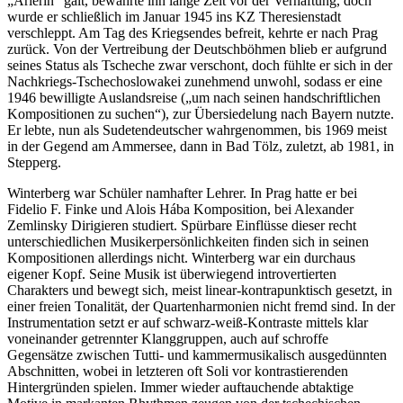
„Arierin“ galt, bewahrte ihn lange Zeit vor der Verhaftung, doch
wurde er schließlich im Januar 1945 ins KZ Theresienstadt
verschleppt. Am Tag des Kriegsendes befreit, kehrte er nach Prag
zurück. Von der Vertreibung der Deutschböhmen blieb er aufgrund
seines Status als Tscheche zwar verschont, doch fühlte er sich in der
Nachkriegs-Tschechoslowakei zunehmend unwohl, sodass er eine
1946 bewilligte Auslandsreise („um nach seinen handschriftlichen
Kompositionen zu suchen“), zur Übersiedelung nach Bayern nutzte.
Er lebte, nun als Sudetendeutscher wahrgenommen, bis 1969 meist
in der Gegend am Ammersee, dann in Bad Tölz, zuletzt, ab 1981, in
Stepperg.
Winterberg war Schüler namhafter Lehrer. In Prag hatte er bei
Fidelio F. Finke und Alois Hába Komposition, bei Alexander
Zemlinsky Dirigieren studiert. Spürbare Einflüsse dieser recht
unterschiedlichen Musikerpersönlichkeiten finden sich in seinen
Kompositionen allerdings nicht. Winterberg war ein durchaus
eigener Kopf. Seine Musik ist überwiegend introvertierten
Charakters und bewegt sich, meist linear-kontrapunktisch gesetzt, in
einer freien Tonalität, der Quartenharmonien nicht fremd sind. In der
Instrumentation setzt er auf schwarz-weiß-Kontraste mittels klar
voneinander getrennter Klanggruppen, auch auf schroffe
Gegensätze zwischen Tutti- und kammermusikalisch ausgedünnten
Abschnitten, wobei in letzteren oft Soli vor kontrastierenden
Hintergründen spielen. Immer wieder auftauchende abtaktige