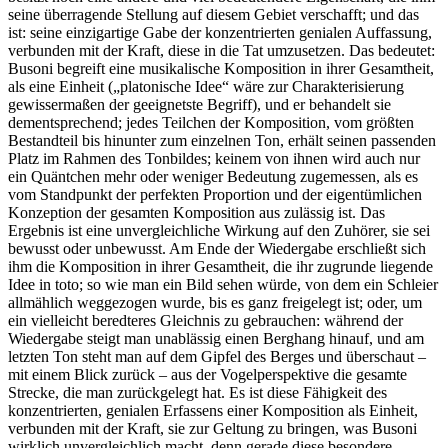
seine überragende Stellung auf diesem Gebiet verschafft; und das
ist: seine einzigartige Gabe der konzentrierten genialen Auffassung,
verbunden mit der Kraft, diese in die Tat umzusetzen. Das bedeutet:
Busoni begreift eine musikalische Komposition in ihrer Gesamtheit,
als eine Einheit („platonische Idee“ wäre zur Charakterisierung
gewissermaßen der geeignetste Begriff), und er behandelt sie
dementsprechend; jedes Teilchen der Komposition, vom größten
Bestandteil bis hinunter zum einzelnen Ton, erhält seinen passenden
Platz im Rahmen des Tonbildes; keinem von ihnen wird auch nur
ein Quäntchen mehr oder weniger Bedeutung zugemessen, als es
vom Standpunkt der perfekten Proportion und der eigentümlichen
Konzeption der gesamten Komposition aus zulässig ist. Das
Ergebnis ist eine unvergleichliche Wirkung auf den Zuhörer, sie sei
bewusst oder unbewusst. Am Ende der Wiedergabe erschließt sich
ihm die Komposition in ihrer Gesamtheit, die ihr zugrunde liegende
Idee in toto; so wie man ein Bild sehen würde, von dem ein Schleier
allmählich weggezogen wurde, bis es ganz freigelegt ist; oder, um
ein vielleicht beredteres Gleichnis zu gebrauchen: während der
Wiedergabe steigt man unablässig einen Berghang hinauf, und am
letzten Ton steht man auf dem Gipfel des Berges und überschaut –
mit einem Blick zurück – aus der Vogelperspektive die gesamte
Strecke, die man zurückgelegt hat. Es ist diese Fähigkeit des
konzentrierten, genialen Erfassens einer Komposition als Einheit,
verbunden mit der Kraft, sie zur Geltung zu bringen, was Busoni
wirklich unvergleichlich macht, denn gerade diese besondere