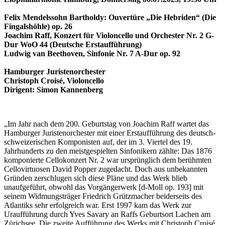
Felix Mendelssohn Bartholdy: Ouvertüre „Die Hebriden“ (Die
Fingalshöhle) op. 26
Joachim Raff, Konzert für Violoncello und Orchester Nr. 2 G-
Dur WoO 44 (Deutsche Erstaufführung)
Ludwig van Beethoven, Sinfonie Nr. 7 A-Dur op. 92
Hamburger Juristenorchester
Christoph Croisé, Violoncello
Dirigent: Simon Kannenberg
„Im Jahr nach dem 200. Geburtstag von Joachim Raff wartet das
Hamburger Juristenorchester mit einer Erstaufführung des deutsch-
schweizerischen Komponisten auf, der im 3. Viertel des 19.
Jahrhunderts zu den meistgespielten Sinfonikern zählte: Das 1876
komponierte Cellokonzert Nr. 2 war ursprünglich dem berühmten
Cellovirtuosen David Popper zugedacht. Doch aus unbekannten
Gründen zerschlugen sich diese Pläne und das Werk blieb
unaufgeführt, obwohl das Vorgängerwerk [d-Moll op. 193] mit
seinem Widmungsträger Friedrich Grützmacher beiderseits des
Atlantiks sehr erfolgreich war. Erst 1997 kam das Werk zur
Uraufführung durch Yves Savary an Raffs Geburtsort Lachen am
Zürichsee. Die zweite Aufführung des Werks mit Christoph Croisé