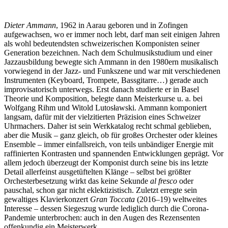
Dieter Ammann
, 1962 in Aarau geboren und in Zofingen
aufgewachsen, wo er immer noch lebt, darf man seit einigen Jahren
als wohl bedeutendsten schweizerischen Komponisten seiner
Generation bezeichnen. Nach dem Schulmusikstudium und einer
Jazzausbildung bewegte sich Ammann in den 1980ern musikalisch
vorwiegend in der Jazz- und Funkszene und war mit verschiedenen
Instrumenten (Keyboard, Trompete, Bassgitarre…) gerade auch
improvisatorisch unterwegs. Erst danach studierte er in Basel
Theorie und Komposition, belegte dann Meisterkurse u. a. bei
Wolfgang Rihm und Witold Lutosławski. Ammann komponiert
langsam, dafür mit der vielzitierten Präzision eines Schweizer
Uhrmachers. Daher ist sein Werkkatalog recht schmal geblieben,
aber die Musik – ganz gleich, ob für großes Orchester oder kleines
Ensemble – immer einfallsreich, von teils unbändiger Energie mit
raffinierten Kontrasten und spannenden Entwicklungen geprägt. Vor
allem jedoch überzeugt der Komponist durch seine bis ins letzte
Detail allerfeinst ausgetüftelten Klänge – selbst bei größter
Orchesterbesetzung wirkt das keine Sekunde
al fresco
oder
pauschal, schon gar nicht eklektizistisch. Zuletzt erregte sein
gewaltiges Klavierkonzert
Gran Toccata
(2016–19) weltweites
Interesse – dessen Siegeszug wurde lediglich durch die Corona-
Pandemie unterbrochen: auch in den Augen des Rezensenten
offenkundig ein Meisterwerk.