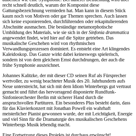
recht schnell deutlich, warum der Komponist diese
Gattungsbezeichnung vermieden hat. Man kann in diesem Stück
kaum noch von Motiven oder gar Themen sprechen. Auch lassen
sich keine exponierenden, durchführenden oder rekapitulierenden
Abschnitte ausmachen. Die beständige metamorphotische
Umbildung des Materials, wie sie sich in der
Sinfonia drammatica
angewendet findet, wird hier auf die Spitze getrieben. Das
musikalische Geschehen wird von rhythmischen
Verwandlungsprozessen dominiert. Es entsteht eine Art klingendes
Kaleidoskop. Das Ganze wirkt dabei keineswegs spielerisch,
sondern ist von dem gleichem Ernst durchdrungen, der auch die
frühe Symphonie auszeichnet.
Johannes Kalitzke, der mit dieser CD seinen Ruf als Fürsprecher
wertvoller, zu wenig beachteter Musik des 20. Jahrhunderts aufs
Neue unterstreicht, hat sich mit dem Idiom Winterbergs gut vertraut
gemacht und führt das hervorragend disponierte Rundfunk-
Sinfonieorchester Berlin mit sicherer Hand durch die
anspruchsvollen Partituren. Ein besonderes Plus besteht darin, dass
für das Klavierkonzert mit Jonathan Powell ein wahrhaft
meisterlicher Pianist gewonnen wurde, der mit Leichtigkeit, Energie
und viel Sinn für die Dramaturgie des musikalischen Geschehens
Winterbergs Musik lebendig macht.
Eine Fortsetzung dieses Projekts ist durchaus erwünscht!