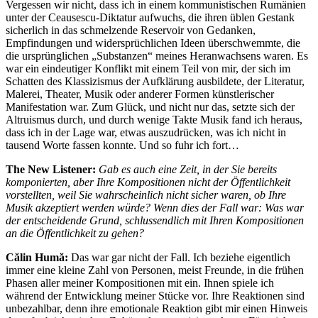
Vergessen wir nicht, dass ich in einem kommunistischen Rumänien
unter der Ceausescu-Diktatur aufwuchs, die ihren üblen Gestank
sicherlich in das schmelzende Reservoir von Gedanken,
Empfindungen und widersprüchlichen Ideen überschwemmte, die
die ursprünglichen „Substanzen“ meines Heranwachsens waren. Es
war ein eindeutiger Konflikt mit einem Teil von mir, der sich im
Schatten des Klassizismus der Aufklärung ausbildete, der Literatur,
Malerei, Theater, Musik oder anderer Formen künstlerischer
Manifestation war. Zum Glück, und nicht nur das, setzte sich der
Altruismus durch, und durch wenige Takte Musik fand ich heraus,
dass ich in der Lage war, etwas auszudrücken, was ich nicht in
tausend Worte fassen konnte. Und so fuhr ich fort…
The New Listener:
Gab es auch eine Zeit, in der Sie bereits
komponierten, aber Ihre Kompositionen nicht der Öffentlichkeit
vorstellten, weil Sie wahrscheinlich nicht sicher waren, ob Ihre
Musik akzeptiert werden würde? Wenn dies der Fall war: Was war
der entscheidende Grund, schlussendlich mit Ihren Kompositionen
an die Öffentlichkeit zu gehen?
Călin Humă:
Das war gar nicht der Fall. Ich beziehe eigentlich
immer eine kleine Zahl von Personen, meist Freunde, in die frühen
Phasen aller meiner Kompositionen mit ein. Ihnen spiele ich
während der Entwicklung meiner Stücke vor. Ihre Reaktionen sind
unbezahlbar, denn ihre emotionale Reaktion gibt mir einen Hinweis