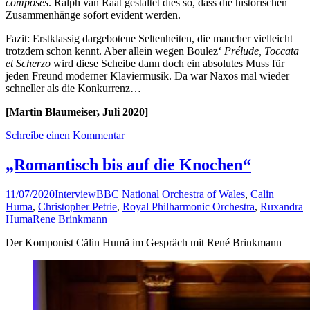
composés
. Ralph van Raat gestaltet dies so, dass die historischen
Zusammenhänge sofort evident werden.
Fazit: Erstklassig dargebotene Seltenheiten, die mancher vielleicht
trotzdem schon kennt. Aber allein wegen Boulez‘
Prélude, Toccata
et Scherzo
wird diese Scheibe dann doch ein absolutes Muss für
jeden Freund moderner Klaviermusik. Da war Naxos mal wieder
schneller als die Konkurrenz…
[Martin Blaumeiser, Juli 2020]
Schreibe einen Kommentar
„Romantisch bis auf die Knochen“
11/07/2020
Interview
BBC National Orchestra of Wales
,
Calin
Huma
,
Christopher Petrie
,
Royal Philharmonic Orchestra
,
Ruxandra
Huma
Rene Brinkmann
Der Komponist Călin Humă im Gespräch mit René Brinkmann