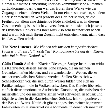
einmal auf meine Bemerkung über das kommunistische Rumänien
zurückkommen darf, dann war das Hören ihrer Werke wie der
Zugang zu einer anderen Welt, nicht nur einer esoterischen, sondern
einer sehr materiellen Welt jenseits der Berliner Mauer, da die
Freiheit vor allem eine dringende Notwendigkeit war. In diesem
Zusammenhang ist es leicht zu verstehen, warum sie mich jenseits
des lyrischen Universums ihrer Musik so sehr beeindruckt haben
und warum ich mich ihrem Zugriff nicht entziehen kann; nicht, dass
ich das wollen würde.
The New Listener:
Wie können wir uns den kompositorischen
Prozess in Ihrem Fall vorstellen? Komponieren Sie auf dem Klavier
oder frei in Ihren Gedanken?
Călin Humă:
Auf dem Klavier. Dieses großartige Instrument wirkt
als Katalysator, dessen Tasten Töne singen, die an meinen
Gedanken haften bleiben, und verwandelt sie in Wellen, die zu
meiner musikalischen Stimme werden. Stellen Sie es sich wie
Schneeflocken vor, die sich durch Wasser bilden und sich an
Partikel anlagern, die in Wolken schweben. Das Klavier übersetzt
einfach diese emotionalen Ausbrüche, Emotionen, die zwischen der
materiellen und der metaphysischen Welt schweben, in Musik und
trägt sie weiter in die Bausteine eines Stückes. Ich komponiere von
der Basis aufwärts. Natürlich gibt es angesichts meiner begrenzten
Fähigkeiten im Klavierspiel viele Momente, in denen ich innerhalb