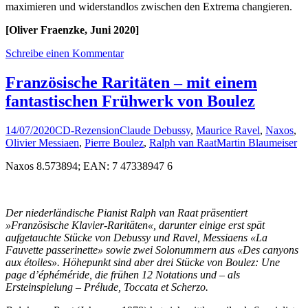
maximieren und widerstandlos zwischen den Extrema changieren.
[Oliver Fraenzke, Juni 2020]
Schreibe einen Kommentar
Französische Raritäten – mit einem
fantastischen Frühwerk von Boulez
14/07/2020
CD-Rezension
Claude Debussy
,
Maurice Ravel
,
Naxos
,
Olivier Messiaen
,
Pierre Boulez
,
Ralph van Raat
Martin Blaumeiser
Naxos 8.573894; EAN: 7 47338947 6
Der niederländische Pianist Ralph van Raat präsentiert
»Französische Klavier-Raritäten«, darunter einige erst spät
aufgetauchte Stücke von Debussy und Ravel, Messiaens «La
Fauvette passerinette» sowie zwei Solonummern aus «Des canyons
aux étoiles». Höhepunkt sind aber drei Stücke von Boulez: Une
page d’éphéméride, die frühen 12 Notations und – als
Ersteinspielung – Prélude, Toccata et Scherzo.