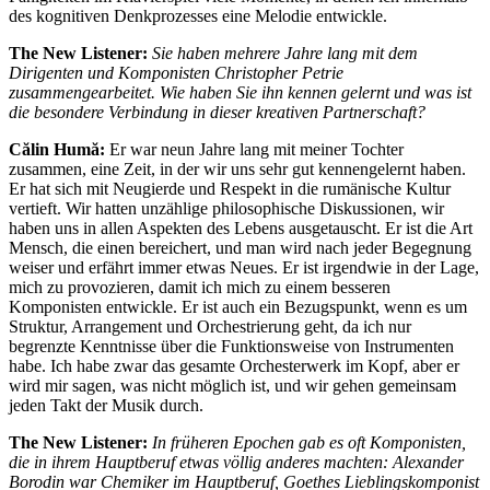
des kognitiven Denkprozesses eine Melodie entwickle.
The New Listener:
Sie haben mehrere Jahre lang mit dem
Dirigenten und Komponisten Christopher Petrie
zusammengearbeitet. Wie haben Sie ihn kennen gelernt und was ist
die besondere Verbindung in dieser kreativen Partnerschaft?
Călin Humă:
Er war neun Jahre lang mit meiner Tochter
zusammen, eine Zeit, in der wir uns sehr gut kennengelernt haben.
Er hat sich mit Neugierde und Respekt in die rumänische Kultur
vertieft. Wir hatten unzählige philosophische Diskussionen, wir
haben uns in allen Aspekten des Lebens ausgetauscht. Er ist die Art
Mensch, die einen bereichert, und man wird nach jeder Begegnung
weiser und erfährt immer etwas Neues. Er ist irgendwie in der Lage,
mich zu provozieren, damit ich mich zu einem besseren
Komponisten entwickle. Er ist auch ein Bezugspunkt, wenn es um
Struktur, Arrangement und Orchestrierung geht, da ich nur
begrenzte Kenntnisse über die Funktionsweise von Instrumenten
habe. Ich habe zwar das gesamte Orchesterwerk im Kopf, aber er
wird mir sagen, was nicht möglich ist, und wir gehen gemeinsam
jeden Takt der Musik durch.
The New Listener:
In früheren Epochen gab es oft Komponisten,
die in ihrem Hauptberuf etwas völlig anderes machten: Alexander
Borodin war Chemiker im Hauptberuf, Goethes Lieblingskomponist