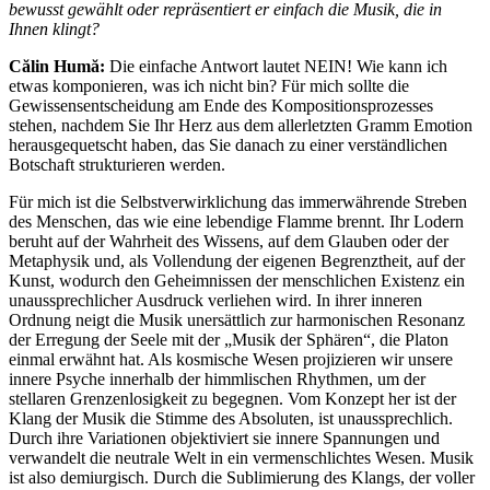
bewusst gewählt oder repräsentiert er einfach die Musik, die in
Ihnen klingt?
Călin Humă:
Die einfache Antwort lautet NEIN! Wie kann ich
etwas komponieren, was ich nicht bin? Für mich sollte die
Gewissensentscheidung am Ende des Kompositionsprozesses
stehen, nachdem Sie Ihr Herz aus dem allerletzten Gramm Emotion
herausgequetscht haben, das Sie danach zu einer verständlichen
Botschaft strukturieren werden.
Für mich ist die Selbstverwirklichung das immerwährende Streben
des Menschen, das wie eine lebendige Flamme brennt. Ihr Lodern
beruht auf der Wahrheit des Wissens, auf dem Glauben oder der
Metaphysik und, als Vollendung der eigenen Begrenztheit, auf der
Kunst, wodurch den Geheimnissen der menschlichen Existenz ein
unaussprechlicher Ausdruck verliehen wird. In ihrer inneren
Ordnung neigt die Musik unersättlich zur harmonischen Resonanz
der Erregung der Seele mit der „Musik der Sphären“, die Platon
einmal erwähnt hat. Als kosmische Wesen projizieren wir unsere
innere Psyche innerhalb der himmlischen Rhythmen, um der
stellaren Grenzenlosigkeit zu begegnen. Vom Konzept her ist der
Klang der Musik die Stimme des Absoluten, ist unaussprechlich.
Durch ihre Variationen objektiviert sie innere Spannungen und
verwandelt die neutrale Welt in ein vermenschlichtes Wesen. Musik
ist also demiurgisch. Durch die Sublimierung des Klangs, der voller