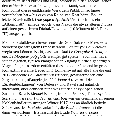
derart mitreißend virtuos und lässt, besonders in der Toccata, schon
den
echten
Boulez aufblitzen, dass man staunt, warum der
Komponist dieses erstklassige Werk dem Publikum so lange
vorenthalten hat – bis er es von Ralph van Raat hörte. Boulez‘
letztes Klavierstück
Une page d’éphéméride
ist mehr als ein
„Albumblatt“ – schade jedoch, dass Naxos die etwas älteren
Incises
auf einen gesonderten Digital-Download (10 Minuten für 8 Euro
?!?) ausgelagert hat.
Man hätte stattdessen besser einen der Solo-Sätze aus Messiaens
vielleicht großartigstem Orchesterwerk
Des canyons aux étoiles
weglassen können. Nicht, dass van Raat
Le Cossyphe d’Heuglin
und
Le Moqueur polyglotte
weniger gut spielte – auch hier hat er
seinen eigenen, typisch klangschönen Zugang für die eigenartigen
Vogelklänge. Trotzdem entfalten diese beiden Sätze erst im großen
Kontext ihre wahre Bedeutung. Lohnenswert auf alle Fälle die erst
2012 entdeckte
La Fauvette passerinette
, gewissermaßen eine
Zugabe zum großangelegten
Catalogue d’oiseaux
. Die
„Spätentdeckungen“ von Debussy und Ravel sind natürlich
interessant, aber dennoch nur etwas für den enzyklopädischen
Sammler: Ravels
Menuet
ist lediglich eine Petitesse, Debussys
Les
Soirs illuminés par l’ardeur du charbon
war ein Geschenk an seinen
Kohlenhändler im strengen Winter 1917, das an ähnlich betitelte
Stücke aus den
Préludes
anknüpft, die
Étude retrouvée
ist die –
dann verworfene – Erstfassung der Etüde
Pour les arpèges