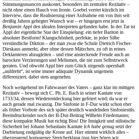
Stimmungsnuancen auskostet, besonders im zentralen Rezitativ –
nicht ohne einen Hauch von Ironie. Goebel verriet kürzlich im
Interview, dass die Realisierung einer Aufnahme ein von ihm seit
dreißig Jahren gehegter Wunsch war – er hingegen erst jetzt in
Benjamin Appl
den idealen Interpreten gefunden habe. In der Tat ist
Appl der eigentliche Star der Einspielung: ein tiefer Bariton in
absoluter Bestform! Klangschönheit, perfekte, in jeder Silbe
verständliche Diktion – der man zwar die Schule Dietrich Fischer-
Dieskaus anmerkt, aber ohne dessen Mätzchen, zu oft in reines
Deklamieren abzugleiten – und eine ansteckende Freude auch an
barocken Verzierungen und Melismen, die nie zum Selbstzweck
geraten. Und obwohl Appl hier zum Glück nirgends opernhaft
„aufdreht“, ist seine immer adäquate Dynamik ungemein
differenziert, dabei stets angenehm.
Noch weitgehend im Fahrwasser des Vaters – ganz klar im mittigen
Rezitativ – bewegt sich C. Ph. E. Bach in seiner Kantate von
1733/34, dessen Wiederentdeckung hier gefeiert wird; da war er
auch gerade mal zwanzig. Die Sinfonie in F-Dur wirkt schon eher
als früher Vorbote des sich später deutlich wandelnden Sinfoniestils.
Beeindruckender noch der B-Dur-Beitrag Wilhelm Friedemanns;
diese kompakte Musik hat richtig Biss! Die Innigkeit und stilistische
Sicherheit bei Johann Sebastians Kantate
Ich habe genug
setzt der
Darbietung endgültig die Krone auf. Hier stimmt wirklich alles –
überzeugend homogener Streicherklang (nur hier hören wir