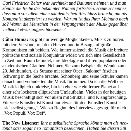
Carl Friedrich Zelter war Architekt und Bauunternehmer, und man
könnte die Reihe der bekannten Namen fortsetzen. Heute scheint es,
dass man vor allem einen akademischen Abschluss braucht, um als
Komponist akzeptiert zu werden. Warum ist das Ihrer Meinung nach
so? Waren die Menschen in der Vergangenheit der Musik gegenüber
vielleicht etwas aufgeschlossener?
Călin Humă:
Es gibt nur wenige Möglichkeiten, Musik zu hören:
mit dem Verstand, mit dem Herzen und in Bezug auf große
Komponisten mit beidem. Wie immer spiegelt die Musik die breitere
politische und soziale Konjunktur wider: wo sich eine Gesellschaft
in Zeit und Raum befindet, ihre Ideologie und ihren populären oder
akademischen Glauben. Nehmen Sie zum Beispiel die Wende zum
20. Jahrhundert, als Strauss mit seiner Oper „Salome“ frischen
Schwung in die Sache brachte. Schönberg und seine Schüler kamen
danach und veränderten die Musik für immer. Da ich die Welt der
Musik lediglich umkreise, bin ich eher wie ein ferner Planet auf
einer sehr lockeren elliptischen Umlaufbahn. Vieles in der heutigen
Musik beschäftigt sich vor allem mit Struktur- und Klangforschung.
Für viele Künstler ist Kunst nur etwas für den Künstler! Kunst ist
„sich selbst genug“. Wie zu Beginn des Interviews gesagt, für mich
„Vox Populi, Vox Dei“.
The New Listener:
Ihre musikalische Sprache könnte man als neo-
tonal oder sogar neo-romantisch bezeichnen. Haben Sie diesen Stil