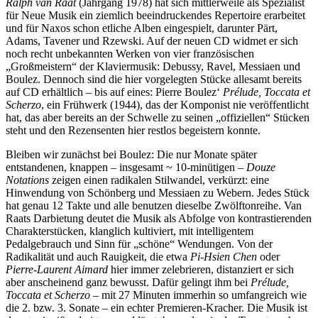
Ralph van Raat
(Jahrgang 1978) hat sich mittlerweile als Spezialist
für Neue Musik ein ziemlich beeindruckendes Repertoire erarbeitet
und für Naxos schon etliche Alben eingespielt, darunter Pärt,
Adams, Tavener und Rzewski. Auf der neuen CD widmet er sich
noch recht unbekannten Werken von vier französischen
„Großmeistern“ der Klaviermusik: Debussy, Ravel, Messiaen und
Boulez. Dennoch sind die hier vorgelegten Stücke allesamt bereits
auf CD erhältlich – bis auf eines: Pierre Boulez‘
Prélude, Toccata et
Scherzo
, ein Frühwerk (1944), das der Komponist nie veröffentlicht
hat, das aber bereits an der Schwelle zu seinen „offiziellen“ Stücken
steht und den Rezensenten hier restlos begeistern konnte.
Bleiben wir zunächst bei Boulez: Die nur Monate später
entstandenen, knappen – insgesamt ~ 10-minütigen –
Douze
Notations
zeigen einen radikalen Stilwandel, verkürzt: eine
Hinwendung von Schönberg und Messiaen zu Webern. Jedes Stück
hat genau 12 Takte und alle benutzen dieselbe Zwölftonreihe. Van
Raats Darbietung deutet die Musik als Abfolge von kontrastierenden
Charakterstücken, klanglich kultiviert, mit intelligentem
Pedalgebrauch und Sinn für „schöne“ Wendungen. Von der
Radikalität und auch Rauigkeit, die etwa
Pi-Hsien Chen
oder
Pierre-Laurent Aimard
hier immer zelebrieren, distanziert er sich
aber anscheinend ganz bewusst. Dafür gelingt ihm bei
Prélude,
Toccata et Scherzo
– mit 27 Minuten immerhin so umfangreich wie
die 2. bzw. 3. Sonate – ein echter Premieren-Kracher. Die Musik ist