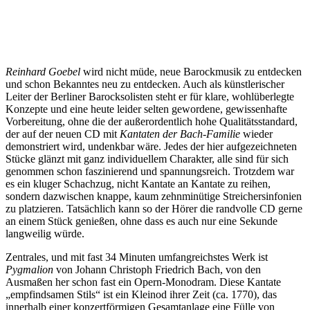
Reinhard Goebel
wird nicht müde, neue Barockmusik zu entdecken
und schon Bekanntes neu zu entdecken. Auch als künstlerischer
Leiter der Berliner Barocksolisten steht er für klare, wohlüberlegte
Konzepte und eine heute leider selten gewordene, gewissenhafte
Vorbereitung, ohne die der außerordentlich hohe Qualitätsstandard,
der auf der neuen CD mit
Kantaten der Bach-Familie
wieder
demonstriert wird, undenkbar wäre. Jedes der hier aufgezeichneten
Stücke glänzt mit ganz individuellem Charakter, alle sind für sich
genommen schon faszinierend und spannungsreich. Trotzdem war
es ein kluger Schachzug, nicht Kantate an Kantate zu reihen,
sondern dazwischen knappe, kaum zehnminütige Streichersinfonien
zu platzieren. Tatsächlich kann so der Hörer die randvolle CD gerne
an einem Stück genießen, ohne dass es auch nur eine Sekunde
langweilig würde.
Zentrales, und mit fast 34 Minuten umfangreichstes Werk ist
Pygmalion
von Johann Christoph Friedrich Bach, von den
Ausmaßen her schon fast ein Opern-Monodram. Diese Kantate
„empfindsamen Stils“ ist ein Kleinod ihrer Zeit (ca. 1770), das
innerhalb einer konzertförmigen Gesamtanlage eine Fülle von