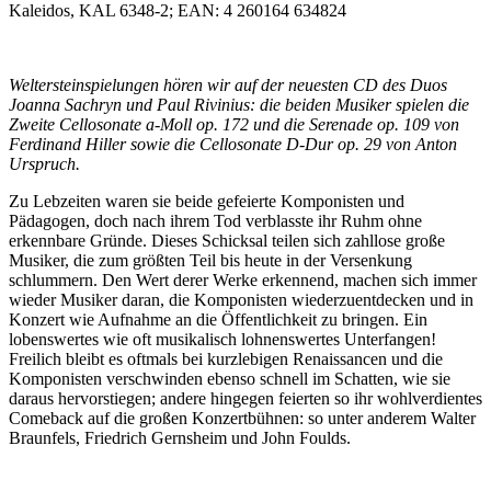
Kaleidos, KAL 6348-2; EAN: 4 260164 634824
Weltersteinspielungen hören wir auf der neuesten CD des Duos
Joanna Sachryn und Paul Rivinius: die beiden Musiker spielen die
Zweite Cellosonate a-Moll op. 172 und die Serenade op. 109 von
Ferdinand Hiller sowie die Cellosonate D-Dur op. 29 von Anton
Urspruch.
Zu Lebzeiten waren sie beide gefeierte Komponisten und
Pädagogen, doch nach ihrem Tod verblasste ihr Ruhm ohne
erkennbare Gründe. Dieses Schicksal teilen sich zahllose große
Musiker, die zum größten Teil bis heute in der Versenkung
schlummern. Den Wert derer Werke erkennend, machen sich immer
wieder Musiker daran, die Komponisten wiederzuentdecken und in
Konzert wie Aufnahme an die Öffentlichkeit zu bringen. Ein
lobenswertes wie oft musikalisch lohnenswertes Unterfangen!
Freilich bleibt es oftmals bei kurzlebigen Renaissancen und die
Komponisten verschwinden ebenso schnell im Schatten, wie sie
daraus hervorstiegen; andere hingegen feierten so ihr wohlverdientes
Comeback auf die großen Konzertbühnen: so unter anderem Walter
Braunfels, Friedrich Gernsheim und John Foulds.