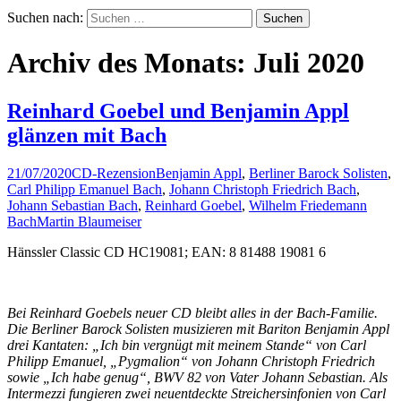
Suchen nach:
Archiv des Monats: Juli 2020
Reinhard Goebel und Benjamin Appl
glänzen mit Bach
21/07/2020
CD-Rezension
Benjamin Appl
,
Berliner Barock Solisten
,
Carl Philipp Emanuel Bach
,
Johann Christoph Friedrich Bach
,
Johann Sebastian Bach
,
Reinhard Goebel
,
Wilhelm Friedemann
Bach
Martin Blaumeiser
Hänssler Classic CD HC19081; EAN: 8 81488 19081 6
Bei Reinhard Goebels neuer CD bleibt alles in der Bach-Familie.
Die Berliner Barock Solisten musizieren mit Bariton Benjamin Appl
drei Kantaten: „Ich bin vergnügt mit meinem Stande“ von Carl
Philipp Emanuel, „Pygmalion“ von Johann Christoph Friedrich
sowie „Ich habe genug“, BWV 82 von Vater Johann Sebastian. Als
Intermezzi fungieren zwei neuentdeckte Streichersinfonien von Carl