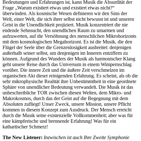
Bedeutungen und Erfahrungen ist, kann Musik die Absurdität der
Frage „Warum existiert etwas und existiert etwas nicht?“
überwinden. Als kosmische Wesen definieren wir den Sinn der
Welt, einer Welt, die sich ihrer selbst nicht bewusst ist und unseren
Geist in die Unendlichkeit projiziert. Musik konzentriert die nie
endende Sehnsucht, den unendlichen Raum zu umarmen und
aufzuwerten, auf die Versöhnung des menschlichen Mikrohorizonts
mit dem kosmologischen Megahorizont. Es ist die Musik, die den
Flügel der Seele über die Grenzenlosigkeit ausbreitet: denjenigen
außerhalb seiner selbst, um denjenigen im Inneren entziffern zu
können. Aufgrund des Wunders der Musik als harmonischer Klang
geht unsere Reise durch das Universum in einem Wimpernschlag
vorüber. Die innere Zeit und die äußere Zeit verschmelzen im
organischen Akt dieser reinigenden Erfahrung. Es scheint, als ob die
sehr mikrophysische Realität ihre Unbestimmtheit in eine geordnete
Sphäre von unendlicher Bedeutung verwandelt. Die Musik ist das
unbeschreibliche TOR zwischen diesen Welten, dem Mikro- und
Makrokosmos, durch das der Geist auf die Begegnung mit dem
Absoluten zufliegt! Unser Zweck, unsere Mission, unsere Pflicht
kommen in diesem Konzept zum Ausdruck. Der Mensch erreicht
durch die Musik seine existenzielle Vollkommenheit; aber was für
eine kämpferische und brennende Erfahrung! Was für ein
kathartischer Schmerz!
The New Listener:
Inzwischen ist auch Ihre Zweite Symphonie