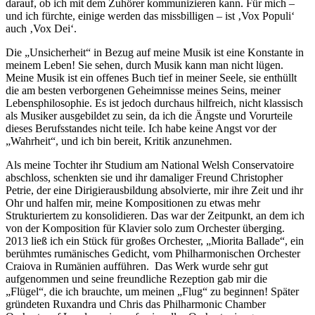
darauf, ob ich mit dem Zuhörer kommunizieren kann. Für mich –
und ich fürchte, einige werden das missbilligen – ist ‚Vox Populi‘
auch ‚Vox Dei‘.
Die „Unsicherheit“ in Bezug auf meine Musik ist eine Konstante in
meinem Leben! Sie sehen, durch Musik kann man nicht lügen.
Meine Musik ist ein offenes Buch tief in meiner Seele, sie enthüllt
die am besten verborgenen Geheimnisse meines Seins, meiner
Lebensphilosophie. Es ist jedoch durchaus hilfreich, nicht klassisch
als Musiker ausgebildet zu sein, da ich die Ängste und Vorurteile
dieses Berufsstandes nicht teile. Ich habe keine Angst vor der
„Wahrheit“, und ich bin bereit, Kritik anzunehmen.
Als meine Tochter ihr Studium am National Welsh Conservatoire
abschloss, schenkten sie und ihr damaliger Freund Christopher
Petrie, der eine Dirigierausbildung absolvierte, mir ihre Zeit und ihr
Ohr und halfen mir, meine Kompositionen zu etwas mehr
Strukturiertem zu konsolidieren. Das war der Zeitpunkt, an dem ich
von der Komposition für Klavier solo zum Orchester überging.
2013 ließ ich ein Stück für großes Orchester, „Miorita Ballade“, ein
berühmtes rumänisches Gedicht, vom Philharmonischen Orchester
Craiova in Rumänien aufführen. Das Werk wurde sehr gut
aufgenommen und seine freundliche Rezeption gab mir die
„Flügel“, die ich brauchte, um meinen „Flug“ zu beginnen! Später
gründeten Ruxandra und Chris das Philharmonic Chamber