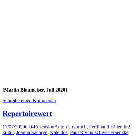
[Martin Blaumeiser, Juli 2020]
Schreibe einen Kommentar
Repertoirewert
17/07/2020
CD-Rezension
Anton Urspruch
,
Ferdinand Hiller
,
hr2
kultur
,
Joanna Sachryn
,
Kaleidos
,
Paul Rivinius
Oliver Fraenzke