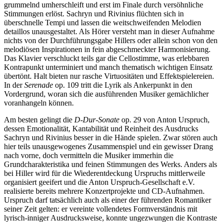
grummelnd umherschleift und erst im Finale durch versöhnliche
Stimmungen erlöst. Sachryn und Rivinius flüchten sich in
überschnelle Tempi und lassen die weitschweifenden Melodien
detaillos unausgestaltet. Als Hörer versteht man in dieser Aufnahme
nichts von der Durchführungsgabe Hillers oder allein schon von den
melodiösen Inspirationen in fein abgeschmeckter Harmonisierung.
Das Klavier verschluckt teils gar die Cellostimme, was erlebbaren
Kontrapunkt unterminiert und manch thematisch wichtigen Einsatz
übertönt. Halt bieten nur rasche Virtuositäten und Effektspielereien.
In der
Serenade
op. 109 tritt die Lyrik als Ankerpunkt in den
Vordergrund, woran sich die ausführenden Musiker gemächlicher
voranhangeln können.
Am besten gelingt die
D-Dur-Sonate
op. 29 von Anton Urspruch,
dessen Emotionalität, Kantabilität und Reinheit des Ausdrucks
Sachryn und Rivinius besser in die Hände spielen. Zwar stören auch
hier teils unausgewogenes Zusammenspiel und ein gewisser Drang
nach vorne, doch vermitteln die Musiker immerhin die
Grundcharakteristika und feinen Stimmungen des Werks. Anders als
bei Hiller wird für die Wiederentdeckung Urspruchs mittlerweile
organisiert geeifert und die Anton Urspruch-Gesellschaft e.V.
realisierte bereits mehrere Konzertprojekte und CD-Aufnahmen.
Urspruch darf tatsächlich auch als einer der führenden Romantiker
seiner Zeit gelten: er vereinte vollendetes Formverständnis mit
lyrisch-inniger Ausdrucksweise, konnte ungezwungen die Kontraste