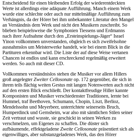
Entscheidend für einen bleibenden Erfolg der wiederentdeckten
Werte ist allerdings eine adäquate Aufführung. Manch einem Werk
wurde eine schlechte oder auch nur mittelmäßige Aufführung zum
Verhängnis, da der Hörer bei ihm unbekannter Literatur den Mangel
an Verständnis dem Werk und nicht den Musikern zuschreibt. So
blieben beispielsweise die Symphonien Tiessens und Erdmanns
nach ihrer Aufnahme durch den „Ersteinspielungs-Jäger“ Israel
Yinon vollkommen unverstanden, obgleich es sich zweifelsohne
ausnahmslos um Meisterwerke handelt, wie bei einem Blick in die
Partituren erkennbar wird. Die Liste der auf diese Weise vertanen
Chancen ist endlos und kann erschreckend regelmäßig erweitert
werden. So auch mit dieser CD.
Vollkommen verständnislos stehen die Musiker vor allem Hillers
groß angelegter
Zweiter Cellosonate
op. 172 gegenüber, die sich in
ihrem teils flächig weiten Gestus mit langen Notenwerten auch nicht
auf den ersten Blick erschließt. Der kontaktfreudige Hiller kannte
Komponisten und Musiker verschiedenster Traditionen, lernte bei
Hummel, traf Beethoven, Schumann, Chopin, Liszt, Berlioz,
Mendelssohn und Meyerbeer, unterrichtete seinerseits Bruch,
Humperdinck und Gernsheim, war also mit sämtlichen Stilen seiner
Zeit vertraut und wusste, sie geschickt in seinen Werken zu
verschmelzen, um Eigenes zu schaffen. Die düster sich
aufbäumende, effektgeladene
Zweite Cellosonate
präsentiert sich als
eigenwilliges, aber substanzgeladenes Werk, das den Hörer