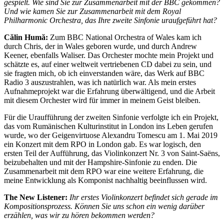
gespielt. Wie sind Sie zur Zusammenarbeit mit der BBC gekommen?
Und wie kamen Sie zur Zusammenarbeit mit dem Royal
Philharmonic Orchestra, das Ihre zweite Sinfonie uraufgeführt hat?
Călin Humă:
Zum BBC National Orchestra of Wales kam ich
durch Chris, der in Wales geboren wurde, und durch Andrew
Keener, ebenfalls Waliser. Das Orchester mochte mein Projekt und
schätzte es, auf einer weltweit vertriebenen CD dabei zu sein, und
sie fragten mich, ob ich einverstanden wäre, das Werk auf BBC
Radio 3 auszustrahlen, was ich natürlich war. Als mein erstes
Aufnahmeprojekt war die Erfahrung überwältigend, und die Arbeit
mit diesem Orchester wird für immer in meinem Geist bleiben.
Für die Uraufführung der zweiten Sinfonie verfolgte ich ein Projekt,
das vom Rumänischen Kulturinstitut in London ins Leben gerufen
wurde, wo der Geigenvirtuose Alexandru Tomescu am 1. Mai 2019
ein Konzert mit dem RPO in London gab. Es war logisch, den
ersten Teil der Aufführung, das Violinkonzert Nr. 3 von Saint-Saëns,
beizubehalten und mit der Hampshire-Sinfonie zu enden. Die
Zusammenarbeit mit dem RPO war eine weitere Erfahrung, die
meine Entwicklung als Komponist nachhaltig beeinflussen wird.
The New Listener:
Ihr erstes Violinkonzert befindet sich gerade im
Kompositionsprozess. Können Sie uns schon ein wenig darüber
erzählen, was wir zu hören bekommen werden?