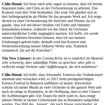
Călin Humă:
Ich freue mich sehr, sagen zu können, dass ich bereits
begonnen habe, mit Chris an der Orchestrierung zu arbeiten. Das
Konzert wird drei Teile beinhalten. Der erste Teil gliedert sich in
drei Selbstgespräche als Pfeiler für das gesamte Werk auf. Ich neige
derzeit zu einer Orchestrierung für Streicher und Hörner, da ich
glaube, dass wir mit dieser Struktur viel Farbe und Stimmen
herausholen können, während wir das Stück für Orchester
unterschiedlicher Größe zugänglich machen. Ich hoffe, ich werde
meinen Zuhörern beweisen können, dass ich aus meinen
Erfahrungen gelernt habe, deshalb wird das Konzert eine
Weiterentwicklung meiner früheren Werke sein. Natürlich
romantisch ‚bis auf die Knochen‘!
The New Listener:
In der Corona-Krise ist es natürlich im Moment
sehr schwierig, über zukünftige Pläne zu sprechen, aber gibt es
vielleicht einige Termine oder Aufführungen, die sich anbahnen?
Călin Humă:
Ich hoffe, dass Alexandru Tomescu das Violinkonzert
annimmt und versuchen wird, es 2021 beim prestigeträchtigen
Enescu-Festival in Bukarest aufführen zu lassen. Inzwischen
schicke ich meine Musik an viele Orchester in der ganzen Welt und
auch an einige in Rumänien, in der Hoffnung, dass es eine Chance
für Aufführungen gibt. Ein Traum für mich wäre es, dass einige
meiner Werke in meiner Geburtsstadt Iasi in Rumänien aufgeführt
werden. Das Bild des „Jungen“, der nach Hause zurückkehrt, ist