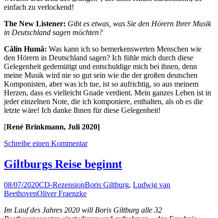
einfach zu verlockend!
The New Listener:
Gibt es etwas, was Sie den Hörern Ihrer Musik
in Deutschland sagen möchten?
Călin Humă:
Was kann ich so bemerkenswerten Menschen wie
den Hörern in Deutschland sagen? Ich fühle mich durch diese
Gelegenheit gedemütigt und entschuldige mich bei ihnen, denn
meine Musik wird nie so gut sein wie die der großen deutschen
Komponisten, aber was ich tue, ist so aufrichtig, so aus meinem
Herzen, dass es vielleicht Gnade verdient. Mein ganzes Leben ist in
jeder einzelnen Note, die ich komponiere, enthalten, als ob es die
letzte wäre! Ich danke Ihnen für diese Gelegenheit!
[
René Brinkmann, Juli 2020]
Schreibe einen Kommentar
Giltburgs Reise beginnt
08/07/2020
CD-Rezension
Boris Giltburg
,
Ludwig van
Beethoven
Oliver Fraenzke
Im Lauf des Jahres 2020 will Boris Giltburg alle 32