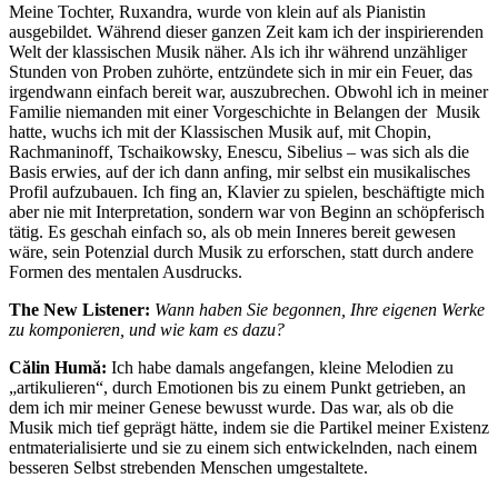
Meine Tochter, Ruxandra, wurde von klein auf als Pianistin
ausgebildet. Während dieser ganzen Zeit kam ich der inspirierenden
Welt der klassischen Musik näher. Als ich ihr während unzähliger
Stunden von Proben zuhörte, entzündete sich in mir ein Feuer, das
irgendwann einfach bereit war, auszubrechen. Obwohl ich in meiner
Familie niemanden mit einer Vorgeschichte in Belangen der Musik
hatte, wuchs ich mit der Klassischen Musik auf, mit Chopin,
Rachmaninoff, Tschaikowsky, Enescu, Sibelius – was sich als die
Basis erwies, auf der ich dann anfing, mir selbst ein musikalisches
Profil aufzubauen. Ich fing an, Klavier zu spielen, beschäftigte mich
aber nie mit Interpretation, sondern war von Beginn an schöpferisch
tätig. Es geschah einfach so, als ob mein Inneres bereit gewesen
wäre, sein Potenzial durch Musik zu erforschen, statt durch andere
Formen des mentalen Ausdrucks.
The New Listener:
Wann haben Sie begonnen, Ihre eigenen Werke
zu komponieren, und wie kam es dazu?
Călin Humă:
Ich habe damals angefangen, kleine Melodien zu
„artikulieren“, durch Emotionen bis zu einem Punkt getrieben, an
dem ich mir meiner Genese bewusst wurde. Das war, als ob die
Musik mich tief geprägt hätte, indem sie die Partikel meiner Existenz
entmaterialisierte und sie zu einem sich entwickelnden, nach einem
besseren Selbst strebenden Menschen umgestaltete.