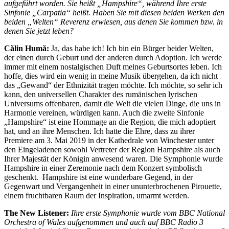
aufgeführt worden. Sie heißt „Hampshire“, während Ihre erste
Sinfonie „Carpatia“ heißt. Haben Sie mit diesen beiden Werken den
beiden „Welten“ Reverenz erwiesen, aus denen Sie kommen bzw. in
denen Sie jetzt leben?
Călin Humă:
Ja, das habe ich! Ich bin ein Bürger beider Welten,
der einen durch Geburt und der anderen durch Adoption. Ich werde
immer mit einem nostalgischen Duft meines Geburtsortes leben. Ich
hoffe, dies wird ein wenig in meine Musik übergehen, da ich nicht
das „Gewand“ der Ethnizität tragen möchte. Ich möchte, so sehr ich
kann, den universellen Charakter des rumänischen lyrischen
Universums offenbaren, damit die Welt die vielen Dinge, die uns in
Harmonie vereinen, würdigen kann. Auch die zweite Sinfonie
„Hampshire“ ist eine Hommage an die Region, die mich adoptiert
hat, und an ihre Menschen. Ich hatte die Ehre, dass zu ihrer
Premiere am 3. Mai 2019 in der Kathedrale von Winchester unter
den Eingeladenen sowohl Vertreter der Region Hampshire als auch
Ihrer Majestät der Königin anwesend waren. Die Symphonie wurde
Hampshire in einer Zeremonie nach dem Konzert symbolisch
geschenkt. Hampshire ist eine wunderbare Gegend, in der
Gegenwart und Vergangenheit in einer ununterbrochenen Pirouette,
einem fruchtbaren Raum der Inspiration, umarmt werden.
The New Listener:
Ihre erste Symphonie wurde vom BBC National
Orchestra of Wales aufgenommen und auch auf BBC Radio 3