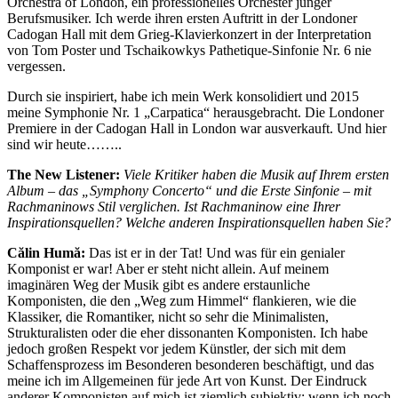
Orchestra of London, ein professionelles Orchester junger
Berufsmusiker. Ich werde ihren ersten Auftritt in der Londoner
Cadogan Hall mit dem Grieg-Klavierkonzert in der Interpretation
von Tom Poster und Tschaikowkys Pathetique-Sinfonie Nr. 6 nie
vergessen.
Durch sie inspiriert, habe ich mein Werk konsolidiert und 2015
meine Symphonie Nr. 1 „Carpatica“ herausgebracht. Die Londoner
Premiere in der Cadogan Hall in London war ausverkauft. Und hier
sind wir heute……..
The New Listener:
Viele Kritiker haben die Musik auf Ihrem ersten
Album – das „Symphony Concerto“ und die Erste Sinfonie – mit
Rachmaninows Stil verglichen. Ist Rachmaninow eine Ihrer
Inspirationsquellen? Welche anderen Inspirationsquellen haben Sie?
Călin Humă:
Das ist er in der Tat! Und was für ein genialer
Komponist er war! Aber er steht nicht allein. Auf meinem
imaginären Weg der Musik gibt es andere erstaunliche
Komponisten, die den „Weg zum Himmel“ flankieren, wie die
Klassiker, die Romantiker, nicht so sehr die Minimalisten,
Strukturalisten oder die eher dissonanten Komponisten. Ich habe
jedoch großen Respekt vor jedem Künstler, der sich mit dem
Schaffensprozess im Besonderen besonderen beschäftigt, und das
meine ich im Allgemeinen für jede Art von Kunst. Der Eindruck
anderer Komponisten auf mich ist ziemlich subjektiv; wenn ich noch