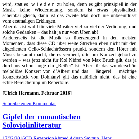
wird, statt es w i e d e r zu holen, denn es gibt prinzipiell in der
Musik keine Wiederholung, sondern ist etwas physikalisch
scheinbar gleich, dann ist das zweite Mal doch nie unbeeinflusst
vom erstmaligen Erklingen.
Aber das ist wohl für viele Musiker viel zu viel der Vertiefung, und
solche Gedanken – das hält ja nur vom Üben ab!
Andererseits ist die Musik so überzeugend in den meisten
Momenten, dass diese CD über weite Strecken eben nicht mit den
altgedienten Cello-Schlachtrössern prunkt, sondern den Hörer mit
Musik bekannt macht, die es verdient, öfter im Konzert gehört zu
werden – was jetzt nicht für Kol Nidrei von Max Bruch gilt, das ja
durchaus schon lange ein „Reißer“ ist. Aber für das wunderschön
melodiöse Konzert von d’Albert und das – längere! – mächtige
Konzertstück von Dohnányi gilt das natürlich nicht, das ist eine
echte Bereicherung im Repertoire.
[Ulrich Hermann, Februar 2016]
Schreibe einen Kommentar
Gipfel der romantischen
Soloviolinliteratur
17/02/2016
CD-Rezension
Ahmed Adnan Saygun
,
Henri