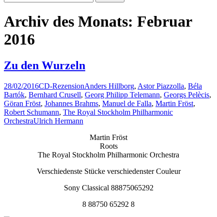
nach:
Archiv des Monats: Februar
2016
Zu den Wurzeln
28/02/2016
CD-Rezension
Anders Hillborg
,
Astor Piazzolla
,
Béla
Bartók
,
Bernhard Crusell
,
Georg Philipp Telemann
,
Georgs Pelècis
,
Göran Fröst
,
Johannes Brahms
,
Manuel de Falla
,
Martin Fröst
,
Robert Schumann
,
The Royal Stockholm Philharmonic
Orchestra
Ulrich Hermann
Martin Fröst
Roots
The Royal Stockholm Philharmonic Orchestra
Verschiedenste Stücke verschiedenster Couleur
Sony Classical 88875065292
8 88750 65292 8