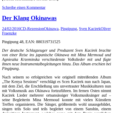
Schreibe einen Kommentar
Der Klang Okinawas
24/02/2016
CD-Rezension
Okinawa
,
Pingipung
,
Sven Kacirek
Oliver
Fraenzke
Pingipung 48, EAN: 880319731525
Der deutsche Schlagzeuger und Produzent Sven Kacirek brachte
von einer Reise ins japanische Okinawa mit Mina Mermoud und
Agnieszka Krzeminska verschiedenste Volkslieder mit und fügte
ihnen neue Instrumentalbegleitungen hinzu. Das Album erschien bei
Pingipung.
Nach seinem so erfolgreichen wie originell mitreißenden Album
„The Kenya Sessions“ verschlägt es Scen Kacirek nun nach Japan,
mit dem Ziel, die Erschließung uns unvertrauter Musikkulturen nun
mit Volksmusik aus Okinawa fortzuführen. Im fernen Osten nimmt
Kacirek Lieder mehrerer ortsansässiger Volksmusiksänger auf –
seine Begleiterin Mina Mermoud konnte mit vielen Künstlern
Treffen organisieren. Die Sänger, größtenteils wohl unausgebildet,
singen teils Solo und teils begleitet von einem Sanshin, einem