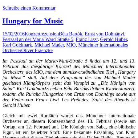
Schreibe einen Kommentar
Hungary for Music
15/02/2016
Konzertrezension
Béla Bartók
,
Ernst von Dohnányi
,
Festsaal an der Maria-Ward-Straße 5
,
Franz Liszt
,
Gerold Huber
,
Karl Goldmark
,
Michael Mader
,
MIO
,
Münchner Internationales
Orchester
Oliver Fraenzke
Im Festsaal an der Maria-Ward-Straße 5 findet am 12. und 13.
Februar das diesjährige Konzert des Münchner Internationalen
Orchesters, des MIO, mit dem unmissverständlichen Titel „Hungary
for Music“ statt. Auf dem Programm des von Michael Mader
geleiteten Klangkörpers steht das Vorspiel zu „Die Königin von
Saba“ Karl Goldmarks neben Béla Bartóks drittem Klavierkonzert,
sodann die Ruralia Hungarica von Ernst von Dohnányi sowie aus
der Feder von Franz Liszt Les Préludes. Solist des Abends ist
Gerold Huber.
Gleich mit zwei Raritäten wartet das Münchner Internationale
Orchester an diesem Konzertabend des 13. Februar (sowie am
Vortag, am 12. Februar) auf. Die Königin von Saba, eine biblische
Figur, ist ein beliebter Stoff: Eine bekannte Erzählung von Knut
Hamsun trägt diesen Titel ebenso wie das Ballett Belkis, Regina di