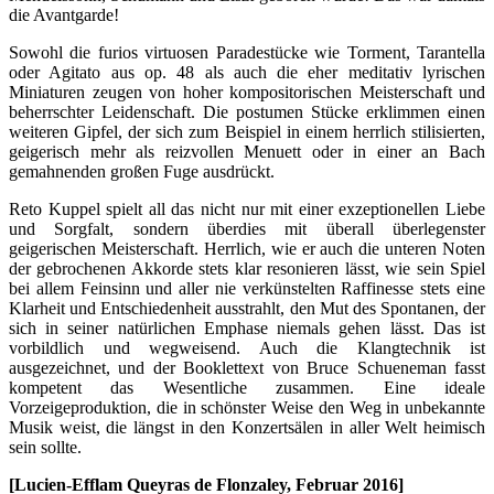
die Avantgarde!
Sowohl die furios virtuosen Paradestücke wie Torment, Tarantella
oder Agitato aus op. 48 als auch die eher meditativ lyrischen
Miniaturen zeugen von hoher kompositorischen Meisterschaft und
beherrschter Leidenschaft. Die postumen Stücke erklimmen einen
weiteren Gipfel, der sich zum Beispiel in einem herrlich stilisierten,
geigerisch mehr als reizvollen Menuett oder in einer an Bach
gemahnenden großen Fuge ausdrückt.
Reto Kuppel spielt all das nicht nur mit einer exzeptionellen Liebe
und Sorgfalt, sondern überdies mit überall überlegenster
geigerischen Meisterschaft. Herrlich, wie er auch die unteren Noten
der gebrochenen Akkorde stets klar resonieren lässt, wie sein Spiel
bei allem Feinsinn und aller nie verkünstelten Raffinesse stets eine
Klarheit und Entschiedenheit ausstrahlt, den Mut des Spontanen, der
sich in seiner natürlichen Emphase niemals gehen lässt. Das ist
vorbildlich und wegweisend. Auch die Klangtechnik ist
ausgezeichnet, und der Booklettext von Bruce Schueneman fasst
kompetent das Wesentliche zusammen. Eine ideale
Vorzeigeproduktion, die in schönster Weise den Weg in unbekannte
Musik weist, die längst in den Konzertsälen in aller Welt heimisch
sein sollte.
[Lucien-Efflam Queyras de Flonzaley, Februar 2016]