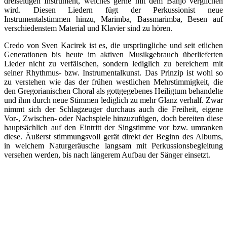
dreiseitigen Instrument, welches gerne mit dem Banjo verglichen
wird. Diesen Liedern fügt der Perkussionist neue
Instrumentalstimmen hinzu, Marimba, Bassmarimba, Besen auf
verschiedenstem Material und Klavier sind zu hören.
Credo von Sven Kacirek ist es, die ursprüngliche und seit etlichen
Generationen bis heute im aktiven Musikgebrauch überlieferten
Lieder nicht zu verfälschen, sondern lediglich zu bereichern mit
seiner Rhythmus- bzw. Instrumentalkunst. Das Prinzip ist wohl so
zu verstehen wie das der frühen westlichen Mehrstimmigkeit, die
den Gregorianischen Choral als gottgegebenes Heiligtum behandelte
und ihm durch neue Stimmen lediglich zu mehr Glanz verhalf. Zwar
nimmt sich der Schlagzeuger durchaus auch die Freiheit, eigene
Vor-, Zwischen- oder Nachspiele hinzuzufügen, doch bereiten diese
hauptsächlich auf den Eintritt der Singstimme vor bzw. umranken
diese. Äußerst stimmungsvoll gerät direkt der Beginn des Albums,
in welchem Naturgeräusche langsam mit Perkussionsbegleitung
versehen werden, bis nach längerem Aufbau der Sänger einsetzt.