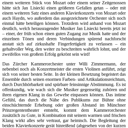
einem weiteren Stück von Mozart oder einem seiner Zeitgenossen
hätte sich Jan Lisiecki einen größeren Gefallen getan – oder mit
einem weiteren Satz eines anderen Klavierkonzerts von Mozart oder
auch Haydn, wo außerdem das ausgezeichnete Orchester sich noch
einmal hätte beteiligen können. Trotzdem wird anhand von Mozart
deutlich, welch herausragender Musiker Jan Lisiecki bereits jetzt ist
– einer, der früh schon einen guten Zugang zur Musik hatte und der
einzelnen Tönen und deren Verbindungen spürend nachforscht
anstatt sich auf zirkushafte Fingerfertigkeit zu verlassen – ein
gehaltvoller Weg, den weiter zu beschreiten wahrlich lohnt, und der
zweifellos von großem Erfolg gekrönt sein wird!
Das Zürcher Kammerorchester unter Willi Zimmermann, der
nebenbei noch als Konzertmeister die ersten Violinen anführt, zeigt
sich von seiner besten Seite. In der kleinen Besetzung begeistert das
Ensemble durch seinen enormen Farben- und Artikulationsreichtum,
durch Durchhörbarkeit und spürbare feinsinnige Abstimmung. Es ist
offenkundig, wie wach sich die Musiker gegenseitig zuhören und
ihren eigenen Klang in das Gewebe einpassen können. Das intime
Gefühl, das durch die Nähe des Publikums zur Bühne ohne
einschüchternde Erhebung oder großen Abstand im Münchner
Prinzregententheater entsteht, kommt dem Kammerorchester
zusätzlich zu Gute, in Kombination mit seinem warmen und frischen
Klang wirkt alles sehr vertraut, gar heimisch. Die Begleitung der
beiden Klavierkonzerte gerät hinreißend (abgesehen von der kurzen