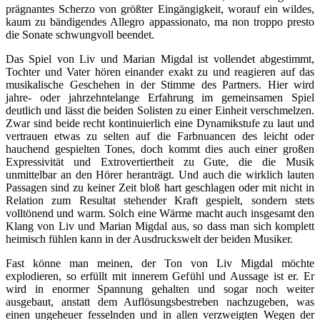
prägnantes Scherzo von größter Eingängigkeit, worauf ein wildes,
kaum zu bändigendes Allegro appassionato, ma non troppo presto
die Sonate schwungvoll beendet.
Das Spiel von Liv und Marian Migdal ist vollendet abgestimmt,
Tochter und Vater hören einander exakt zu und reagieren auf das
musikalische Geschehen in der Stimme des Partners. Hier wird
jahre- oder jahrzehntelange Erfahrung im gemeinsamen Spiel
deutlich und lässt die beiden Solisten zu einer Einheit verschmelzen.
Zwar sind beide recht kontinuierlich eine Dynamikstufe zu laut und
vertrauen etwas zu selten auf die Farbnuancen des leicht oder
hauchend gespielten Tones, doch kommt dies auch einer großen
Expressivität und Extrovertiertheit zu Gute, die die Musik
unmittelbar an den Hörer heranträgt. Und auch die wirklich lauten
Passagen sind zu keiner Zeit bloß hart geschlagen oder mit nicht in
Relation zum Resultat stehender Kraft gespielt, sondern stets
volltönend und warm. Solch eine Wärme macht auch insgesamt den
Klang von Liv und Marian Migdal aus, so dass man sich komplett
heimisch fühlen kann in der Ausdruckswelt der beiden Musiker.
Fast könne man meinen, der Ton von Liv Migdal möchte
explodieren, so erfüllt mit innerem Gefühl und Aussage ist er. Er
wird in enormer Spannung gehalten und sogar noch weiter
ausgebaut, anstatt dem Auflösungsbestreben nachzugeben, was
einen ungeheuer fesselnden und in allen verzweigten Wegen der