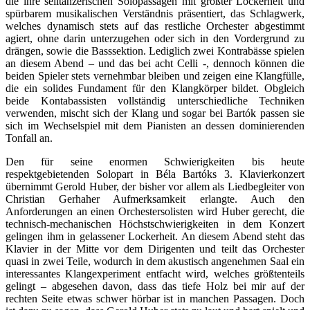
die ihre seiltänzerischen Solopassagen mit größter Lockerheit und
spürbarem musikalischen Verständnis präsentiert, das Schlagwerk,
welches dynamisch stets auf das restliche Orchester abgestimmt
agiert, ohne darin unterzugehen oder sich in den Vordergrund zu
drängen, sowie die Basssektion. Lediglich zwei Kontrabässe spielen
an diesem Abend – und das bei acht Celli -, dennoch können die
beiden Spieler stets vernehmbar bleiben und zeigen eine Klangfülle,
die ein solides Fundament für den Klangkörper bildet. Obgleich
beide Kontabassisten vollständig unterschiedliche Techniken
verwenden, mischt sich der Klang und sogar bei Bartók passen sie
sich im Wechselspiel mit dem Pianisten an dessen dominierenden
Tonfall an.
Den für seine enormen Schwierigkeiten bis heute
respektgebietenden Solopart in Béla Bartóks 3. Klavierkonzert
übernimmt Gerold Huber, der bisher vor allem als Liedbegleiter von
Christian Gerhaher Aufmerksamkeit erlangte. Auch den
Anforderungen an einen Orchestersolisten wird Huber gerecht, die
technisch-mechanischen Höchstschwierigkeiten in dem Konzert
gelingen ihm in gelassener Lockerheit. An diesem Abend steht das
Klavier in der Mitte vor dem Dirigenten und teilt das Orchester
quasi in zwei Teile, wodurch in dem akustisch angenehmen Saal ein
interessantes Klangexperiment entfacht wird, welches größtenteils
gelingt – abgesehen davon, dass das tiefe Holz bei mir auf der
rechten Seite etwas schwer hörbar ist in manchen Passagen. Doch