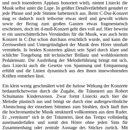
und noch tosenderen Applaus honoriert wird), nimmt Lisiecki die
Musik selbst unter die Lupe. In größter Detailverliebtheit gestaltet er
jede Phrase und jede Stimme farbenreich aus. Beim C-Dur-Konzert
mag es dadurch noch teilweise etwas steril und gewollt wirken
sowie der Bezug zum großen Ganzen etwas fragmentarisch
erscheinen, doch im d-moll-Konzert geht dies voll auf. Hier beweist
er ein unerschütterliches Verständnis für die Musik, was auch beim
Konzert in C-Dur schon durchaus ersichtlich wurde, und kann die
Zerrissenheit und Untergründigkeit der Musik dem Hörer sinnhaft
vermitteln. In beiden Konzerten glänzt sein Spiel durch klare und
schlichte Tongebung mit technischer Brillanz und wohldosiertem
Pedaleinsatz. Die Ausfeilung der Melodieführung bringt mit sich,
dass Lisiecki auch die Gesetze von Spannung und Entspannung
erfühlt und die Linien dynamisch aus den ihnen innewohnenden
Kräften entstehen lässt.
Ein klein wenig geschmälert wird die furiose Wirkung der Konzerte
bedauerlicherweise durch die Zugabe, die Träumerei aus Robert
Schumanns Kinderszenen. Zwar formt Lisiecki auch hier die
Melodie plastisch aus und bringt sie durch eine außergewöhnliche
Abmischung der einzelnen Stimmen zum Strahlen, doch läuft ihm
die hochromantische Musik strukturell vollkommen aus dem Ruder.
Er „verträumt“ sich in der Träumerei, lässt das Tempo vollständig
auseinanderfallen und somit den Hörer ohne jeden Sinn für
Zusammenhang oder zentrale Aussage des Stückes zurück. Mit