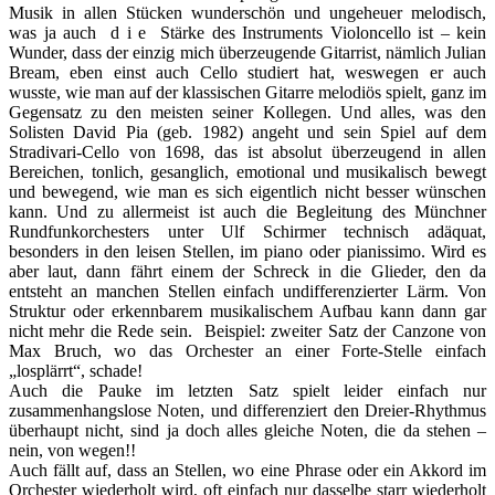
Musik in allen Stücken wunderschön und ungeheuer melodisch,
was ja auch d i e Stärke des Instruments Violoncello ist – kein
Wunder, dass der einzig mich überzeugende Gitarrist, nämlich Julian
Bream, eben einst auch Cello studiert hat, weswegen er auch
wusste, wie man auf der klassischen Gitarre melodiös spielt, ganz im
Gegensatz zu den meisten seiner Kollegen. Und alles, was den
Solisten David Pia (geb. 1982) angeht und sein Spiel auf dem
Stradivari-Cello von 1698, das ist absolut überzeugend in allen
Bereichen, tonlich, gesanglich, emotional und musikalisch bewegt
und bewegend, wie man es sich eigentlich nicht besser wünschen
kann. Und zu allermeist ist auch die Begleitung des Münchner
Rundfunkorchesters unter Ulf Schirmer technisch adäquat,
besonders in den leisen Stellen, im piano oder pianissimo. Wird es
aber laut, dann fährt einem der Schreck in die Glieder, den da
entsteht an manchen Stellen einfach undifferenzierter Lärm. Von
Struktur oder erkennbarem musikalischem Aufbau kann dann gar
nicht mehr die Rede sein. Beispiel: zweiter Satz der Canzone von
Max Bruch, wo das Orchester an einer Forte-Stelle einfach
„losplärrt“, schade!
Auch die Pauke im letzten Satz spielt leider einfach nur
zusammenhangslose Noten, und differenziert den Dreier-Rhythmus
überhaupt nicht, sind ja doch alles gleiche Noten, die da stehen –
nein, von wegen!!
Auch fällt auf, dass an Stellen, wo eine Phrase oder ein Akkord im
Orchester wiederholt wird, oft einfach nur dasselbe starr wiederholt