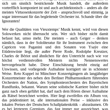
sich um sinnlich bestrickende Musik handelt, die außerdem
vortrefflich komponiert ist und auch architektonisch – anders als die
meisten Virtuosenkonzerte der Zeit – anspruchsvoll und stimmig, ja
sogar interessant für das begleitende Orchester ist. Schande über die
Ignoranten!
Wer die Qualitäten von Vieuxtemps’ Musik kennt, wird von diesen
Solowerken nicht überrascht sein. Wer sich bisher nicht damit
befasst hat, umso mehr. Die meisten – auch Geiger – denken
nämlich, dass in der Sololiteratur für ihr Instrument zwischen den
Capricen von Paganini und den Sonaten von Ysaÿe eine
Etüdenwüste liegt, die außer Pierre Rode, Rodolphe Kreutzer,
Charles de Bériot und ähnlichen für den Unterricht nach wie vor
höchst verdienstvollen Meistern nichts Nennenswertes
hervorgebracht habe. Diese Einschätzung beruht einzig auf
Unwissen, und vorliegende Aufnahme korrigiert sie in schönster
Weise. Reto Kuppel ist Münchner Konzertgängern als langjähriger
Konzertmeister des neben den Berliner Philharmonikern führenden
Orchesters der Nation, des Symphonieorchesters des Bayerischen
Rundfunks, bekannt. Warum seine solistische Karriere bisher nicht
ganz nach oben geführt hat, darf nach dem Hören dieser Aufnahme
als Rätsel bezeichnet werden. Hier liegt zweifellos ein Album vor,
das prädestiniert ist, alle internationalen Preise – inklusive des
lokalen Preises der Deutschen Schallplattenkritik – abzuräumen. Ob
es bei letzterem Gremium, das fast immer nur auszeichnet, was