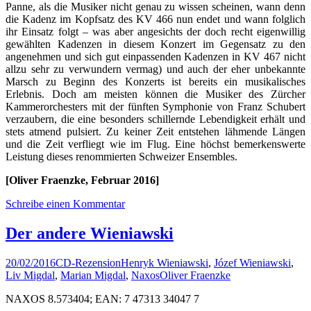
Panne, als die Musiker nicht genau zu wissen scheinen, wann denn
die Kadenz im Kopfsatz des KV 466 nun endet und wann folglich
ihr Einsatz folgt – was aber angesichts der doch recht eigenwillig
gewählten Kadenzen in diesem Konzert im Gegensatz zu den
angenehmen und sich gut einpassenden Kadenzen in KV 467 nicht
allzu sehr zu verwundern vermag) und auch der eher unbekannte
Marsch zu Beginn des Konzerts ist bereits ein musikalisches
Erlebnis. Doch am meisten können die Musiker des Zürcher
Kammerorchesters mit der fünften Symphonie von Franz Schubert
verzaubern, die eine besonders schillernde Lebendigkeit erhält und
stets atmend pulsiert. Zu keiner Zeit entstehen lähmende Längen
und die Zeit verfliegt wie im Flug. Eine höchst bemerkenswerte
Leistung dieses renommierten Schweizer Ensembles.
[Oliver Fraenzke, Februar 2016]
Schreibe einen Kommentar
Der andere Wieniawski
20/02/2016
CD-Rezension
Henryk Wieniawski
,
Józef Wieniawski
,
Liv Migdal
,
Marian Migdal
,
Naxos
Oliver Fraenzke
NAXOS 8.573404; EAN: 7 47313 34047 7