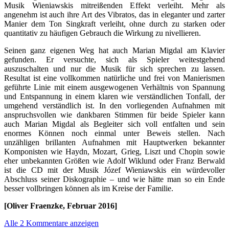
Musik Wieniawskis mitreißenden Effekt verleiht. Mehr als
angenehm ist auch ihre Art des Vibratos, das in eleganter und zarter
Manier dem Ton Singkraft verleiht, ohne durch zu starken oder
quantitativ zu häufigen Gebrauch die Wirkung zu nivellieren.
Seinen ganz eigenen Weg hat auch Marian Migdal am Klavier
gefunden. Er versuchte, sich als Spieler weitestgehend
auszuschalten und nur die Musik für sich sprechen zu lassen.
Resultat ist eine vollkommen natürliche und frei von Manierismen
geführte Linie mit einem ausgewogenen Verhältnis von Spannung
und Entspannung in einem klaren wie verständlichen Tonfall, der
umgehend verständlich ist. In den vorliegenden Aufnahmen mit
anspruchsvollen wie dankbaren Stimmen für beide Spieler kann
auch Marian Migdal als Begleiter sich voll entfalten und sein
enormes Können noch einmal unter Beweis stellen. Nach
unzähligen brillanten Aufnahmen mit Hauptwerken bekannter
Komponisten wie Haydn, Mozart, Grieg, Liszt und Chopin sowie
eher unbekannten Größen wie Adolf Wiklund oder Franz Berwald
ist die CD mit der Musik Józef Wieniawskis ein würdevoller
Abschluss seiner Diskographie – und wie hätte man so ein Ende
besser vollbringen können als im Kreise der Familie.
[Oliver Fraenzke, Februar 2016]
Alle 2 Kommentare anzeigen