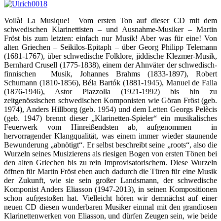
Voilà! La Musique! Vom ersten Ton auf dieser CD mit dem
schwedischen Klarinettisten – und Ausnahme-Musiker – Martin
Fröst bis zum letzten: einfach nur Musik! Aber was für eine! Von
alten Griechen – Seikilos-Epitaph – über Georg Philipp Telemann
(1681-1767), über schwedische Folklore, jiddische Klezmer-Musik,
Bernhard Crusell (1775-1838), einem der Ahnväter der schwedisch-
finnischen Musik, Johannes Brahms (1833-1897), Robert
Schumann (1810-1856), Béla Bartók (1881-1945), Manuel de Falla
(1876-1946), Astor Piazzolla (1921-1992) bis hin zu
zeitgenössischen schwedischen Komponisten wie Göran Fröst (geb.
1974), Anders Hillborg (geb. 1954) und dem Letten Georgs Pelècis
(geb. 1947) brennt dieser „Klarinetten-Spieler“ ein musikalisches
Feuerwerk vom Hinreißendsten ab, aufgenommen in
hervorragender Klangqualität, was einem immer wieder staunende
Bewunderung „abnötigt“. Er selbst beschreibt seine „roots“, also die
Wurzeln seines Musizierens als riesigen Bogen von ersten Tönen bei
den alten Griechen bis zu rein Improvisatorischem. Diese Wurzeln
öffnen für Martin Fröst eben auch dadurch die Türen für eine Musik
der Zukunft, wie sie sein großer Landsmann, der schwedische
Komponist Anders Eliasson (1947-2013), in seinen Kompositionen
schon aufgestoßen hat. Vielleicht hören wir demnächst auf einer
neuen CD diesen wunderbaren Musiker einmal mit den grandiosen
Klarinettenwerken von Eliasson, und dürfen Zeugen sein, wie beide