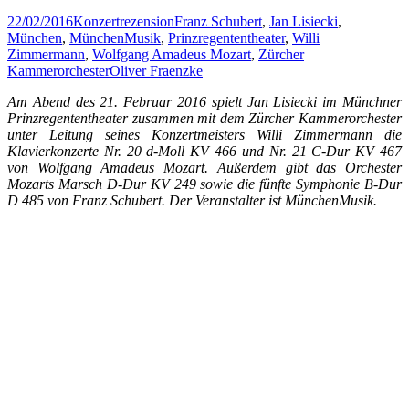
22/02/2016
Konzertrezension
Franz Schubert
,
Jan Lisiecki
,
München
,
MünchenMusik
,
Prinzregententheater
,
Willi
Zimmermann
,
Wolfgang Amadeus Mozart
,
Zürcher
Kammerorchester
Oliver Fraenzke
Am Abend des 21. Februar 2016 spielt Jan Lisiecki im Münchner
Prinzregententheater zusammen mit dem Zürcher Kammerorchester
unter Leitung seines Konzertmeisters Willi Zimmermann die
Klavierkonzerte Nr. 20 d-Moll KV 466 und Nr. 21 C-Dur KV 467
von Wolfgang Amadeus Mozart. Außerdem gibt das Orchester
Mozarts Marsch D-Dur KV 249 sowie die fünfte Symphonie B-Dur
D 485 von Franz Schubert. Der Veranstalter ist MünchenMusik.