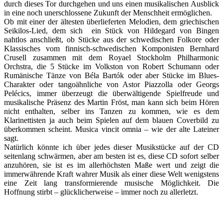
durch dieses Tor durchgehen und uns einen musikalischen Ausblick
in eine noch unerschlossene Zukunft der Menschheit ermöglichen.
Ob mit einer der ältesten überlieferten Melodien, dem griechischen
Seikilos-Lied, dem sich ein Stück von Hildegard von Bingen
nahtlos anschließt, ob Stücke aus der schwedischen Folkore oder
Klassisches vom finnisch-schwedischen Komponisten Bernhard
Crusell zusammen mit dem Royael Stockholm Philharmonic
Orchstra, die 5 Stücke im Volkston von Robert Schumann oder
Rumänische Tänze von Béla Bartók oder aber Stücke im Blues-
Charakter oder tangoähnliche von Astor Piazzolla oder Georgs
Pelécics, immer überzeugt die überwältigende Spielfreude und
musikalische Präsenz des Martin Fröst, man kann sich beim Hören
nicht enthalten, selber ins Tanzen zu kommen, wie es dem
Klarinettisten ja auch beim Spielen auf dem blauen Coverbild zu
überkommen scheint. Musica vincit omnia – wie der alte Lateiner
sagt.
Natürlich könnte ich über jedes dieser Musikstücke auf der CD
seitenlang schwärmen, aber am besten ist es, diese CD sofort selber
anzuhören, sie ist es im allerhöchsten Maße wert und zeigt die
immerwährende Kraft wahrer Musik als einer diese Welt wenigstens
eine Zeit lang transformierende musische Möglichkeit. Die
Hoffnung stirbt – glücklicherweise – immer noch zu allerletzt.