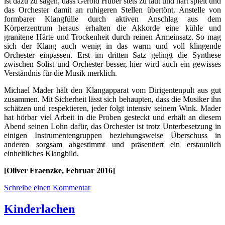
ist dazu zu sagen, dass Gerold Huber stets zu laut und hart spielt und
das Orchester damit an ruhigeren Stellen übertönt. Anstelle von
formbarer Klangfülle durch aktiven Anschlag aus dem
Körperzentrum heraus erhalten die Akkorde eine kühle und
granitene Härte und Trockenheit durch reinen Armeinsatz. So mag
sich der Klang auch wenig in das warm und voll klingende
Orchester einpassen. Erst im dritten Satz gelingt die Synthese
zwischen Solist und Orchester besser, hier wird auch ein gewisses
Verständnis für die Musik merklich.
Michael Mader hält den Klangapparat vom Dirigentenpult aus gut
zusammen. Mit Sicherheit lässt sich behaupten, dass die Musiker ihn
schätzen und respektieren, jeder folgt intensiv seinem Wink. Mader
hat hörbar viel Arbeit in die Proben gesteckt und erhält an diesem
Abend seinen Lohn dafür, das Orchester ist trotz Unterbesetzung in
einigen Instrumentengruppen beziehungsweise Überschuss in
anderen sorgsam abgestimmt und präsentiert ein erstaunlich
einheitliches Klangbild.
[Oliver Fraenzke, Februar 2016]
Schreibe einen Kommentar
Kinderlachen