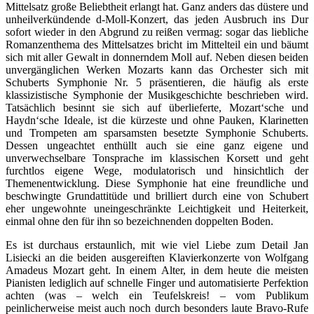
Mittelsatz große Beliebtheit erlangt hat. Ganz anders das düstere und
unheilverkündende d-Moll-Konzert, das jeden Ausbruch ins Dur
sofort wieder in den Abgrund zu reißen vermag: sogar das liebliche
Romanzenthema des Mittelsatzes bricht im Mittelteil ein und bäumt
sich mit aller Gewalt in donnerndem Moll auf. Neben diesen beiden
unvergänglichen Werken Mozarts kann das Orchester sich mit
Schuberts Symphonie Nr. 5 präsentieren, die häufig als erste
klassizistische Symphonie der Musikgeschichte beschrieben wird.
Tatsächlich besinnt sie sich auf überlieferte, Mozart‘sche und
Haydn‘sche Ideale, ist die kürzeste und ohne Pauken, Klarinetten
und Trompeten am sparsamsten besetzte Symphonie Schuberts.
Dessen ungeachtet enthüllt auch sie eine ganz eigene und
unverwechselbare Tonsprache im klassischen Korsett und geht
furchtlos eigene Wege, modulatorisch und hinsichtlich der
Themenentwicklung. Diese Symphonie hat eine freundliche und
beschwingte Grundattitüde und brilliert durch eine von Schubert
eher ungewohnte uneingeschränkte Leichtigkeit und Heiterkeit,
einmal ohne den für ihn so bezeichnenden doppelten Boden.
Es ist durchaus erstaunlich, mit wie viel Liebe zum Detail Jan
Lisiecki an die beiden ausgereiften Klavierkonzerte von Wolfgang
Amadeus Mozart geht. In einem Alter, in dem heute die meisten
Pianisten lediglich auf schnelle Finger und automatisierte Perfektion
achten (was – welch ein Teufelskreis! – vom Publikum
peinlicherweise meist auch noch durch besonders laute Bravo-Rufe