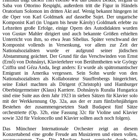
Saba von Ottorino Respighi, außerdem tritt die Figur in Händels
Oratorium Solomon im dritten Akt auf. Wenig bekannt hingegen ist
die Oper von Karl Goldmark auf dasselbe Sujet. Der ungarische
Komponist Karl (in Ungarn bis heute Károly) Goldmark erlebte zu
Lebzeiten große Erfolge, einige Opern des Autodidakten wurden
von Gustav Mahler dirigiert und auch bekannte Größen erhielten
Unterricht von ihm, so etwa Jean Sibelius. Später verschwand der
Komponist vollends in Versenkung, vor allem zur Zeit der
Nationalsozialisten wurde er aufgrund seiner jüdischen
Abstammung geächtet. Der Grund für das Verschwinden von Ernst
(Ernő) von Dohnányi, Klavierlehrer von Berühmtheiten wie György
Cziffra und Géza Anda, liegt anders: Er wurde als spätromantischer
Emigrant in Amerika vergessen. Sein Sohn wurde von den
Nationalsozialisten als Kollaborateur Stauffenbergs hingerichtet,
seine Enkel machten als Dirigent (Christoph) und Hamburger
Oberbürgermeister (Klaus) Karriere. Dohnányis Ruralia Hungarica
sind eine Suite aus dem Jahr 1923 in sieben Sätzen für Klavier solo
mit der Werkkennung Op. 32a, aus der er zum fünfzehnjährigen
Bestehen der zusammengesetzten Stadt Budapest fünf Sätze
orchestrierte (Op. 32b, eine Fassung 32c für Violine und Klavier
sowie 32d für Violoncello und Klavier sollten auch noch folgen).
Das Münchner Internationale Orchester zeigt an diesem
Konzertabend eine große Freude am Musizieren und einen vollen,
ausgewogenen Ton. Die Musiker, bunt gemischt durch alle