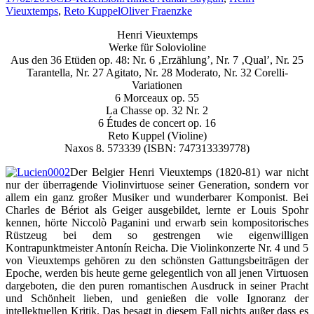
Vieuxtemps
,
Reto Kuppel
Oliver Fraenzke
Henri Vieuxtemps
Werke für Solovioline
Aus den 36 Etüden op. 48: Nr. 6 ‚Erzählung’, Nr. 7 ‚Qual’, Nr. 25
Tarantella, Nr. 27 Agitato, Nr. 28 Moderato, Nr. 32 Corelli-
Variationen
6 Morceaux op. 55
La Chasse op. 32 Nr. 2
6 Études de concert op. 16
Reto Kuppel (Violine)
Naxos 8. 573339 (ISBN: 747313339778)
Der Belgier Henri Vieuxtemps (1820-81) war nicht
nur der überragende Violinvirtuose seiner Generation, sondern vor
allem ein ganz großer Musiker und wunderbarer Komponist. Bei
Charles de Bériot als Geiger ausgebildet, lernte er Louis Spohr
kennen, hörte Niccolò Paganini und erwarb sein kompositorisches
Rüstzeug bei dem so gestrengen wie eigenwilligen
Kontrapunktmeister Antonín Reicha. Die Violinkonzerte Nr. 4 und 5
von Vieuxtemps gehören zu den schönsten Gattungsbeiträgen der
Epoche, werden bis heute gerne gelegentlich von all jenen Virtuosen
dargeboten, die den puren romantischen Ausdruck in seiner Pracht
und Schönheit lieben, und genießen die volle Ignoranz der
intellektuellen Kritik. Das besagt in diesem Fall nichts außer dass es