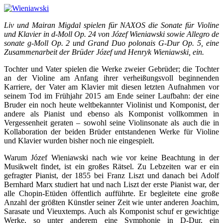
Liv und Mairan Migdal spielen für NAXOS die Sonate für Violine
und Klavier in d-Moll Op. 24 von Józef Wieniawski sowie Allegro de
sonate g-Moll Op. 2 und Grand Duo polonais G-Dur Op. 5, eine
Zusammenarbeit der Brüder Józef und Henryk Wieniawski, ein.
Tochter und Vater spielen die Werke zweier Gebrüder; die Tochter
an der Violine am Anfang ihrer verheißungsvoll beginnenden
Karriere, der Vater am Klavier mit diesen letzten Aufnahmen vor
seinem Tod im Frühjahr 2015 am Ende seiner Laufbahn: der eine
Bruder ein noch heute weltbekannter Violinist und Komponist, der
andere als Pianist und ebenso als Komponist vollkommen in
Vergessenheit geraten – sowohl seine Violinsonate als auch die in
Kollaboration der beiden Brüder entstandenen Werke für Violine
und Klavier wurden bisher noch nie eingespielt.
Warum Józef Wieniawski nach wie vor keine Beachtung in der
Musikwelt findet, ist ein großes Rätsel. Zu Lebzeiten war er ein
gefragter Pianist, der 1855 bei Franz Liszt und danach bei Adolf
Bernhard Marx studiert hat und nach Liszt der erste Pianist war, der
alle Chopin-Etüden öffentlich aufführte. Er begleitete eine große
Anzahl der größten Künstler seiner Zeit wie unter anderen Joachim,
Sarasate und Vieuxtemps. Auch als Komponist schuf er gewichtige
Werke, so unter anderem eine Symphonie in D-Dur, ein