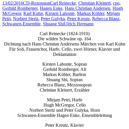
13/02/2016
CD-Rezension
Carl Reinecke
,
Christian Kleinert
,
cpo
,
Gerhild Romberger
,
Hagen Enke
,
Hans Christian Andersen
,
Hugh
McGregor
,
Karl Kuhn
,
Kirsten Labonte
,
Markus Köhler
,
Mirjam
Petri
,
Norbert Stertz
,
Peter Gulyka
,
Peter Kreutz
,
Rebecca Blanz
,
Schwanen-Ensemble
,
Shuang Shi
Ulrich Hermann
Carl Reinecke (1824-1910)
Die wilden Schwäne op. 164
Dichtung nach Hans Christian Andersens Märchen von Karl Kuhn
Für Soli, Frauenchor, Harfe, Cello, zwei Hörner, Klavier und
Deklamation
Kirsten Labonte, Sopran
Gerhild Romberger, Alt
Markus Köhler, Bariton
Shuang Shi, Sopran
Rebecca Blanz, Mezzosopran
Christian Kleinert, Erzähler
Mirjam Petri, Harfe
Hugh McGregor, Cello
Norbert Stertz und Peter Gulyka, Horn
Schwanen-Ensemble Hagen Enke, Ensembleleitung
Peter Kreutz, Klavier