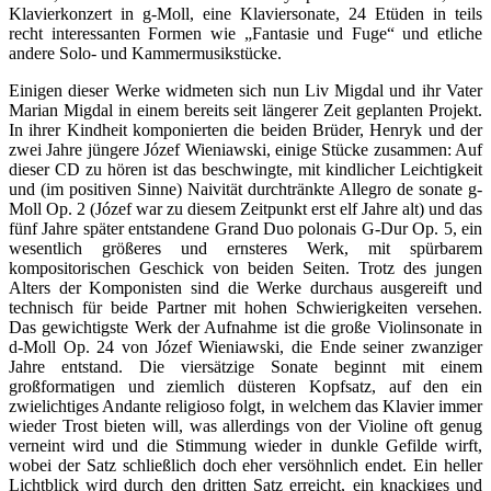
Klavierkonzert in g-Moll, eine Klaviersonate, 24 Etüden in teils
recht interessanten Formen wie „Fantasie und Fuge“ und etliche
andere Solo- und Kammermusikstücke.
Einigen dieser Werke widmeten sich nun Liv Migdal und ihr Vater
Marian Migdal in einem bereits seit längerer Zeit geplanten Projekt.
In ihrer Kindheit komponierten die beiden Brüder, Henryk und der
zwei Jahre jüngere Józef Wieniawski, einige Stücke zusammen: Auf
dieser CD zu hören ist das beschwingte, mit kindlicher Leichtigkeit
und (im positiven Sinne) Naivität durchtränkte Allegro de sonate g-
Moll Op. 2 (Józef war zu diesem Zeitpunkt erst elf Jahre alt) und das
fünf Jahre später entstandene Grand Duo polonais G-Dur Op. 5, ein
wesentlich größeres und ernsteres Werk, mit spürbarem
kompositorischen Geschick von beiden Seiten. Trotz des jungen
Alters der Komponisten sind die Werke durchaus ausgereift und
technisch für beide Partner mit hohen Schwierigkeiten versehen.
Das gewichtigste Werk der Aufnahme ist die große Violinsonate in
d-Moll Op. 24 von Józef Wieniawski, die Ende seiner zwanziger
Jahre entstand. Die viersätzige Sonate beginnt mit einem
großformatigen und ziemlich düsteren Kopfsatz, auf den ein
zwielichtiges Andante religioso folgt, in welchem das Klavier immer
wieder Trost bieten will, was allerdings von der Violine oft genug
verneint wird und die Stimmung wieder in dunkle Gefilde wirft,
wobei der Satz schließlich doch eher versöhnlich endet. Ein heller
Lichtblick wird durch den dritten Satz erreicht, ein knackiges und