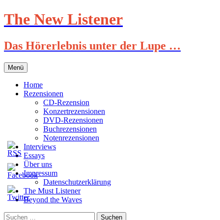
Zum
The New Listener
Inhalt
springen
Das Hörerlebnis unter der Lupe …
Menü
Home
Rezensionen
CD-Rezension
Konzertrezensionen
DVD-Rezensionen
Buchrezensionen
Notenrezensionen
Interviews
Essays
Über uns
Impressum
Datenschutzerklärung
The Must Listener
Beyond the Waves
Suchen