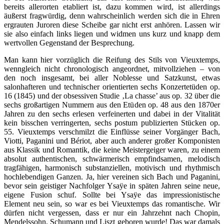
bereits allerorten etabliert ist, dazu kommen wird, ist allerdings
äußerst fragwürdig, denn wahrscheinlich werden sich die in Ehren
ergrauten Juroren diese Scheibe gar nicht erst anhören. Lassen wir
sie also einfach links liegen und widmen uns kurz und knapp dem
wertvollen Gegenstand der Besprechung.
Man kann hier vorzüglich die Reifung des Stils von Vieuxtemps,
wenngleich nicht chronologisch angeordnet, mitvollziehen – von
den noch insgesamt, bei aller Noblesse und Satzkunst, etwas
salonhafteren und technischer orientierten sechs Konzertetüden op.
16 (1845) und der obsessiven Studie ‚La chasse’ aus op. 32 über die
sechs großartigen Nummern aus den Etüden op. 48 aus den 1870er
Jahren zu den sechs erlesen verfeinerten und dabei in der Vitalität
kein bisschen verringerten, sechs postum publizierten Stücken op.
55. Vieuxtemps verschmilzt die Einflüsse seiner Vorgänger Bach,
Viotti, Paganini und Bériot, aber auch anderer großer Komponisten
aus Klassik und Romantik, die keine Meistergeiger waren, zu einem
absolut authentischen, schwärmerisch empfindsamen, melodisch
tragfähigen, harmonisch substanziellen, motivisch und rhythmisch
hochlebendigen Ganzen. Ja, hier vereinen sich Bach und Paganini,
bevor sein geistiger Nachfolger Ysaÿe in späten Jahren seine neue,
eigene Fusion schuf. Sollte bei Ysaÿe das impressionistische
Element neu sein, so war es bei Vieuxtemps das romantische. Wir
dürfen nicht vergessen, dass er nur ein Jahrzehnt nach Chopin,
Mendelssohn, Schumann und Liszt geboren wurde! Das war damals