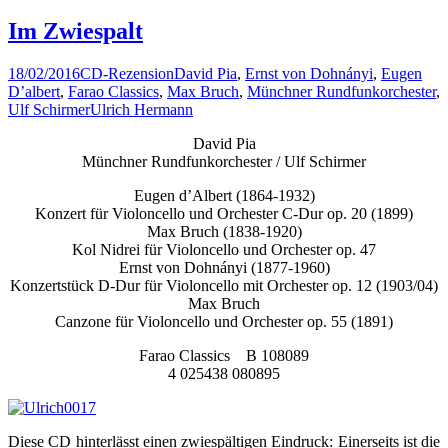
Im Zwiespalt
18/02/2016
CD-Rezension
David Pia
,
Ernst von Dohnányi
,
Eugen
D’albert
,
Farao Classics
,
Max Bruch
,
Münchner Rundfunkorchester
,
Ulf Schirmer
Ulrich Hermann
David Pia
Münchner Rundfunkorchester / Ulf Schirmer
Eugen d’Albert (1864-1932)
Konzert für Violoncello und Orchester C-Dur op. 20 (1899)
Max Bruch (1838-1920)
Kol Nidrei für Violoncello und Orchester op. 47
Ernst von Dohnányi (1877-1960)
Konzertstück D-Dur für Violoncello mit Orchester op. 12 (1903/04)
Max Bruch
Canzone für Violoncello und Orchester op. 55 (1891)
Farao Classics B 108089
4 025438 080895
Diese CD hinterlässt einen zwiespältigen Eindruck: Einerseits ist die