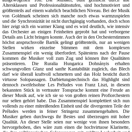
Altersklassen und Professionalitätsstufen, sind hochmotiviert und
größtenteils auf einem wahrlich beachtlichen Niveau. Bei der Musik
von Goldmark scheinen sich manche noch etwas warmzuspielen
und die Synchronizität ist nicht durchgängig vorhanden, doch schon
hier zeigt sich ein warmer Klang und es wird deutlich, wie intensiv
das Orchester an einigen Feinheiten geprobt hat und verborgene
Details ans Licht bringen konnte. Auch der in den Orchesterstimmen
höchst anspruchsvolle Bartók gelingt größtenteils, nur an wenigen
Stellen wirken einzelne Stimmen mit dem komplexen
Zusammenspiel ein wenig überfordert. Spätestens nach der Pause
kommen die Musiker voll zum Zug und können ihre Qualitäten
präsentieren. Die Ruralia Hungarica Dohnányis erhalten
schwungvollen Glanz und sanfte Kantabilität zugleich, das Blech
darf wie überall kraftvoll schmettern und das Holz besticht durch
virtuose Solopassagen. Darbietungstechnisch das Highlight sind
dennoch zweifelsohne Les Préludes von Franz Liszt, in diesem
bekannten Stück in vertrauter Tonsprache kommt eine Freude an
dieser Musik auf, wie ich sie so von großen reinen Profiorchestern
nur selten gehört habe. Das Zusammenspiel komplettiert sich nun
vollends zu einer mitreißenden Einheit und die divergenten Teile der
Préludes werden in feiner Stringenz zusammengehalten. Die
Musiker geben durchwegs ihr Bestes und überzeugen mit hoher
Qualität. An dieser Stelle seien nur wenige von ihnen besonders
hervorgehoben, dies wäre zum einen die hochvirtuose Klarinette,