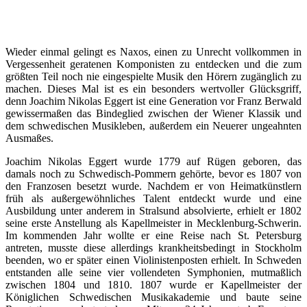
Wieder einmal gelingt es Naxos, einen zu Unrecht vollkommen in
Vergessenheit geratenen Komponisten zu entdecken und die zum
größten Teil noch nie eingespielte Musik den Hörern zugänglich zu
machen. Dieses Mal ist es ein besonders wertvoller Glücksgriff,
denn Joachim Nikolas Eggert ist eine Generation vor Franz Berwald
gewissermaßen das Bindeglied zwischen der Wiener Klassik und
dem schwedischen Musikleben, außerdem ein Neuerer ungeahnten
Ausmaßes.
Joachim Nikolas Eggert wurde 1779 auf Rügen geboren, das
damals noch zu Schwedisch-Pommern gehörte, bevor es 1807 von
den Franzosen besetzt wurde. Nachdem er von Heimatkünstlern
früh als außergewöhnliches Talent entdeckt wurde und eine
Ausbildung unter anderem in Stralsund absolvierte, erhielt er 1802
seine erste Anstellung als Kapellmeister in Mecklenburg-Schwerin.
Im kommenden Jahr wollte er eine Reise nach St. Petersburg
antreten, musste diese allerdings krankheitsbedingt in Stockholm
beenden, wo er später einen Violinistenposten erhielt. In Schweden
entstanden alle seine vier vollendeten Symphonien, mutmaßlich
zwischen 1804 und 1810. 1807 wurde er Kapellmeister der
Königlichen Schwedischen Musikakademie und baute seine