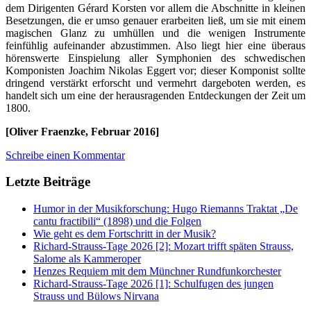
dem Dirigenten Gérard Korsten vor allem die Abschnitte in kleinen
Besetzungen, die er umso genauer erarbeiten ließ, um sie mit einem
magischen Glanz zu umhüllen und die wenigen Instrumente
feinfühlig aufeinander abzustimmen. Also liegt hier eine überaus
hörenswerte Einspielung aller Symphonien des schwedischen
Komponisten Joachim Nikolas Eggert vor; dieser Komponist sollte
dringend verstärkt erforscht und vermehrt dargeboten werden, es
handelt sich um eine der herausragenden Entdeckungen der Zeit um
1800.
[Oliver Fraenzke, Februar 2016]
Schreibe einen Kommentar
Letzte Beiträge
Humor in der Musikforschung: Hugo Riemanns Traktat „De
cantu fractibili“ (1898) und die Folgen
Wie geht es dem Fortschritt in der Musik?
Richard-Strauss-Tage 2026 [2]: Mozart trifft späten Strauss,
Salome als Kammeroper
Henzes Requiem mit dem Münchner Rundfunkorchester
Richard-Strauss-Tage 2026 [1]: Schulfugen des jungen
Strauss und Bülows Nirvana