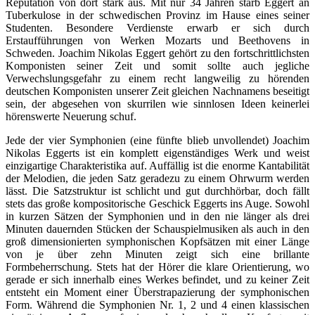
Reputation von dort stark aus. Mit nur 34 Jahren starb Eggert an
Tuberkulose in der schwedischen Provinz im Hause eines seiner
Studenten. Besondere Verdienste erwarb er sich durch
Erstaufführungen von Werken Mozarts und Beethovens in
Schweden. Joachim Nikolas Eggert gehört zu den fortschrittlichsten
Komponisten seiner Zeit und somit sollte auch jegliche
Verwechslungsgefahr zu einem recht langweilig zu hörenden
deutschen Komponisten unserer Zeit gleichen Nachnamens beseitigt
sein, der abgesehen von skurrilen wie sinnlosen Ideen keinerlei
hörenswerte Neuerung schuf.
Jede der vier Symphonien (eine fünfte blieb unvollendet) Joachim
Nikolas Eggerts ist ein komplett eigenständiges Werk und weist
einzigartige Charakteristika auf. Auffällig ist die enorme Kantabilität
der Melodien, die jeden Satz geradezu zu einem Ohrwurm werden
lässt. Die Satzstruktur ist schlicht und gut durchhörbar, doch fällt
stets das große kompositorische Geschick Eggerts ins Auge. Sowohl
in kurzen Sätzen der Symphonien und in den nie länger als drei
Minuten dauernden Stücken der Schauspielmusiken als auch in den
groß dimensionierten symphonischen Kopfsätzen mit einer Länge
von je über zehn Minuten zeigt sich eine brillante
Formbeherrschung. Stets hat der Hörer die klare Orientierung, wo
gerade er sich innerhalb eines Werkes befindet, und zu keiner Zeit
entsteht ein Moment einer Überstrapazierung der symphonischen
Form. Während die Symphonien Nr. 1, 2 und 4 einen klassischen