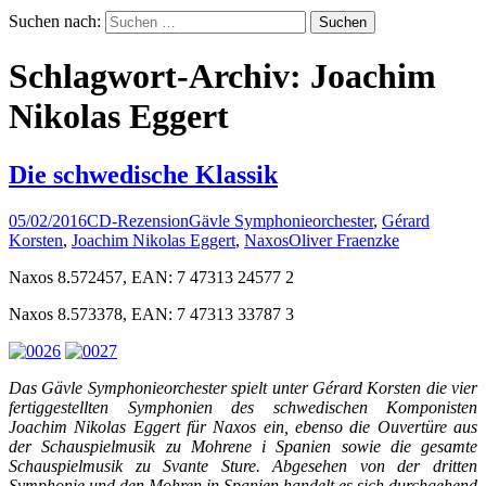
Suchen nach:
Schlagwort-Archiv: Joachim
Nikolas Eggert
Die schwedische Klassik
05/02/2016
CD-Rezension
Gävle Symphonieorchester
,
Gérard
Korsten
,
Joachim Nikolas Eggert
,
Naxos
Oliver Fraenzke
Naxos 8.572457, EAN: 7 47313 24577 2
Naxos 8.573378, EAN: 7 47313 33787 3
Das Gävle Symphonieorchester spielt unter Gérard Korsten die vier
fertiggestellten Symphonien des schwedischen Komponisten
Joachim Nikolas Eggert für Naxos ein, ebenso die Ouvertüre aus
der Schauspielmusik zu Mohrene i Spanien sowie die gesamte
Schauspielmusik zu Svante Sture. Abgesehen von der dritten
Symphonie und den Mohren in Spanien handelt es sich durchgehend