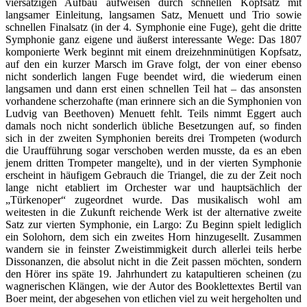
viersätzigen Aufbau aufweisen durch schnellen Kopfsatz mit
langsamer Einleitung, langsamen Satz, Menuett und Trio sowie
schnellen Finalsatz (in der 4. Symphonie eine Fuge), geht die dritte
Symphonie ganz eigene und äußerst interessante Wege: Das 1807
komponierte Werk beginnt mit einem dreizehnminütigen Kopfsatz,
auf den ein kurzer Marsch im Grave folgt, der von einer ebenso
nicht sonderlich langen Fuge beendet wird, die wiederum einen
langsamen und dann erst einen schnellen Teil hat – das ansonsten
vorhandene scherzohafte (man erinnere sich an die Symphonien von
Ludvig van Beethoven) Menuett fehlt. Teils nimmt Eggert auch
damals noch nicht sonderlich übliche Besetzungen auf, so finden
sich in der zweiten Symphonien bereits drei Trompeten (wodurch
die Uraufführung sogar verschoben werden musste, da es an eben
jenem dritten Trompeter mangelte), und in der vierten Symphonie
erscheint in häufigem Gebrauch die Triangel, die zu der Zeit noch
lange nicht etabliert im Orchester war und hauptsächlich der
„Türkenoper“ zugeordnet wurde. Das musikalisch wohl am
weitesten in die Zukunft reichende Werk ist der alternative zweite
Satz zur vierten Symphonie, ein Largo: Zu Beginn spielt lediglich
ein Solohorn, dem sich ein zweites Horn hinzugesellt. Zusammen
wandern sie in feinster Zweistimmigkeit durch allerlei teils herbe
Dissonanzen, die absolut nicht in die Zeit passen möchten, sondern
den Hörer ins späte 19. Jahrhundert zu katapultieren scheinen (zu
wagnerischen Klängen, wie der Autor des Booklettextes Bertil van
Boer meint, der abgesehen von etlichen viel zu weit hergeholten und