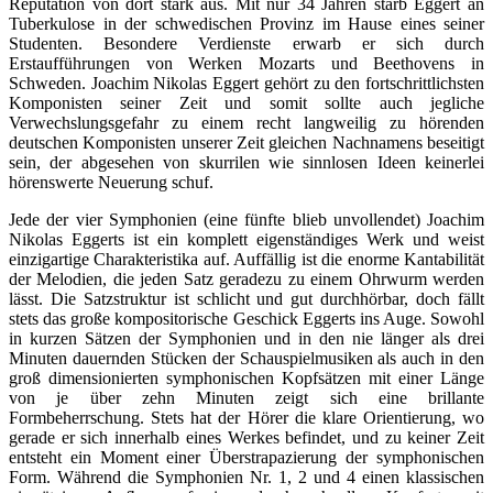
Reputation von dort stark aus. Mit nur 34 Jahren starb Eggert an
Tuberkulose in der schwedischen Provinz im Hause eines seiner
Studenten. Besondere Verdienste erwarb er sich durch
Erstaufführungen von Werken Mozarts und Beethovens in
Schweden. Joachim Nikolas Eggert gehört zu den fortschrittlichsten
Komponisten seiner Zeit und somit sollte auch jegliche
Verwechslungsgefahr zu einem recht langweilig zu hörenden
deutschen Komponisten unserer Zeit gleichen Nachnamens beseitigt
sein, der abgesehen von skurrilen wie sinnlosen Ideen keinerlei
hörenswerte Neuerung schuf.
Jede der vier Symphonien (eine fünfte blieb unvollendet) Joachim
Nikolas Eggerts ist ein komplett eigenständiges Werk und weist
einzigartige Charakteristika auf. Auffällig ist die enorme Kantabilität
der Melodien, die jeden Satz geradezu zu einem Ohrwurm werden
lässt. Die Satzstruktur ist schlicht und gut durchhörbar, doch fällt
stets das große kompositorische Geschick Eggerts ins Auge. Sowohl
in kurzen Sätzen der Symphonien und in den nie länger als drei
Minuten dauernden Stücken der Schauspielmusiken als auch in den
groß dimensionierten symphonischen Kopfsätzen mit einer Länge
von je über zehn Minuten zeigt sich eine brillante
Formbeherrschung. Stets hat der Hörer die klare Orientierung, wo
gerade er sich innerhalb eines Werkes befindet, und zu keiner Zeit
entsteht ein Moment einer Überstrapazierung der symphonischen
Form. Während die Symphonien Nr. 1, 2 und 4 einen klassischen