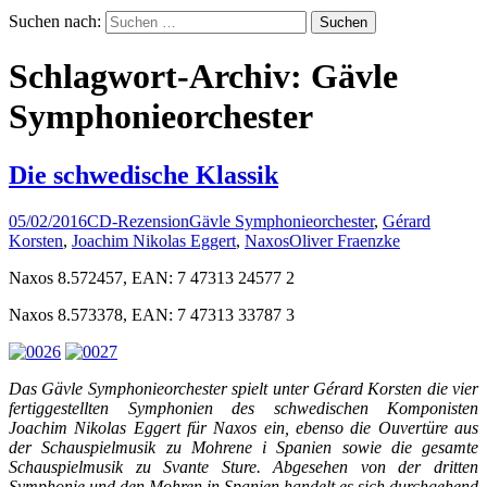
Suchen nach:
Schlagwort-Archiv: Gävle
Symphonieorchester
Die schwedische Klassik
05/02/2016
CD-Rezension
Gävle Symphonieorchester
,
Gérard
Korsten
,
Joachim Nikolas Eggert
,
Naxos
Oliver Fraenzke
Naxos 8.572457, EAN: 7 47313 24577 2
Naxos 8.573378, EAN: 7 47313 33787 3
Das Gävle Symphonieorchester spielt unter Gérard Korsten die vier
fertiggestellten Symphonien des schwedischen Komponisten
Joachim Nikolas Eggert für Naxos ein, ebenso die Ouvertüre aus
der Schauspielmusik zu Mohrene i Spanien sowie die gesamte
Schauspielmusik zu Svante Sture. Abgesehen von der dritten
Symphonie und den Mohren in Spanien handelt es sich durchgehend