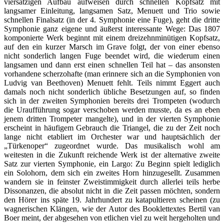
viersätzigen Aufbau aufweisen durch schnellen Kopfsatz mit
langsamer Einleitung, langsamen Satz, Menuett und Trio sowie
schnellen Finalsatz (in der 4. Symphonie eine Fuge), geht die dritte
Symphonie ganz eigene und äußerst interessante Wege: Das 1807
komponierte Werk beginnt mit einem dreizehnminütigen Kopfsatz,
auf den ein kurzer Marsch im Grave folgt, der von einer ebenso
nicht sonderlich langen Fuge beendet wird, die wiederum einen
langsamen und dann erst einen schnellen Teil hat – das ansonsten
vorhandene scherzohafte (man erinnere sich an die Symphonien von
Ludvig van Beethoven) Menuett fehlt. Teils nimmt Eggert auch
damals noch nicht sonderlich übliche Besetzungen auf, so finden
sich in der zweiten Symphonien bereits drei Trompeten (wodurch
die Uraufführung sogar verschoben werden musste, da es an eben
jenem dritten Trompeter mangelte), und in der vierten Symphonie
erscheint in häufigem Gebrauch die Triangel, die zu der Zeit noch
lange nicht etabliert im Orchester war und hauptsächlich der
„Türkenoper“ zugeordnet wurde. Das musikalisch wohl am
weitesten in die Zukunft reichende Werk ist der alternative zweite
Satz zur vierten Symphonie, ein Largo: Zu Beginn spielt lediglich
ein Solohorn, dem sich ein zweites Horn hinzugesellt. Zusammen
wandern sie in feinster Zweistimmigkeit durch allerlei teils herbe
Dissonanzen, die absolut nicht in die Zeit passen möchten, sondern
den Hörer ins späte 19. Jahrhundert zu katapultieren scheinen (zu
wagnerischen Klängen, wie der Autor des Booklettextes Bertil van
Boer meint, der abgesehen von etlichen viel zu weit hergeholten und