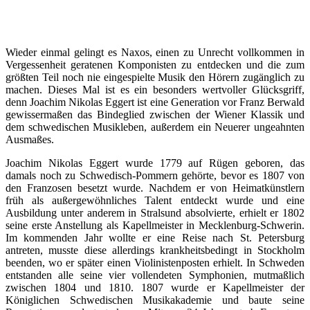
Wieder einmal gelingt es Naxos, einen zu Unrecht vollkommen in
Vergessenheit geratenen Komponisten zu entdecken und die zum
größten Teil noch nie eingespielte Musik den Hörern zugänglich zu
machen. Dieses Mal ist es ein besonders wertvoller Glücksgriff,
denn Joachim Nikolas Eggert ist eine Generation vor Franz Berwald
gewissermaßen das Bindeglied zwischen der Wiener Klassik und
dem schwedischen Musikleben, außerdem ein Neuerer ungeahnten
Ausmaßes.
Joachim Nikolas Eggert wurde 1779 auf Rügen geboren, das
damals noch zu Schwedisch-Pommern gehörte, bevor es 1807 von
den Franzosen besetzt wurde. Nachdem er von Heimatkünstlern
früh als außergewöhnliches Talent entdeckt wurde und eine
Ausbildung unter anderem in Stralsund absolvierte, erhielt er 1802
seine erste Anstellung als Kapellmeister in Mecklenburg-Schwerin.
Im kommenden Jahr wollte er eine Reise nach St. Petersburg
antreten, musste diese allerdings krankheitsbedingt in Stockholm
beenden, wo er später einen Violinistenposten erhielt. In Schweden
entstanden alle seine vier vollendeten Symphonien, mutmaßlich
zwischen 1804 und 1810. 1807 wurde er Kapellmeister der
Königlichen Schwedischen Musikakademie und baute seine