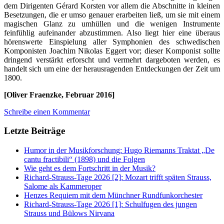
dem Dirigenten Gérard Korsten vor allem die Abschnitte in kleinen
Besetzungen, die er umso genauer erarbeiten ließ, um sie mit einem
magischen Glanz zu umhüllen und die wenigen Instrumente
feinfühlig aufeinander abzustimmen. Also liegt hier eine überaus
hörenswerte Einspielung aller Symphonien des schwedischen
Komponisten Joachim Nikolas Eggert vor; dieser Komponist sollte
dringend verstärkt erforscht und vermehrt dargeboten werden, es
handelt sich um eine der herausragenden Entdeckungen der Zeit um
1800.
[Oliver Fraenzke, Februar 2016]
Schreibe einen Kommentar
Letzte Beiträge
Humor in der Musikforschung: Hugo Riemanns Traktat „De
cantu fractibili“ (1898) und die Folgen
Wie geht es dem Fortschritt in der Musik?
Richard-Strauss-Tage 2026 [2]: Mozart trifft späten Strauss,
Salome als Kammeroper
Henzes Requiem mit dem Münchner Rundfunkorchester
Richard-Strauss-Tage 2026 [1]: Schulfugen des jungen
Strauss und Bülows Nirvana