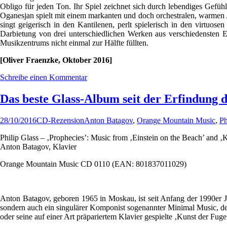
Obligo für jeden Ton. Ihr Spiel zeichnet sich durch lebendiges Gef
Oganesjan spielt mit einem markanten und doch orchestralen, warmen An
singt geigerisch in den Kantilenen, perlt spielerisch in den virtuo
Darbietung von drei unterschiedlichen Werken aus verschiedensten 
Musikzentrums nicht einmal zur Hälfte füllten.
[Oliver Fraenzke, Oktober 2016]
Schreibe einen Kommentar
Das beste Glass-Album seit der Erfindung
28/10/2016
CD-Rezension
Anton Batagov
,
Orange Mountain Music
,
Ph
Philip Glass – ‚Prophecies’: Music from ‚Einstein on the Beach’ and ‚
Anton Batagov, Klavier
Orange Mountain Music CD 0110 (EAN: 801837011029)
Anton Batagov, geboren 1965 in Moskau, ist seit Anfang der 1990er Jah
sondern auch ein singulärer Komponist sogenannter Minimal Music, der
oder seine auf einer Art präpariertem Klavier gespielte ‚Kunst der Fuge