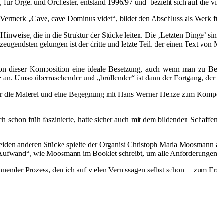
, für Orgel und Orchester, entstand 1996/97 und bezieht sich auf die v
dem Vermerk „Cave, cave Dominus videt“, bildet den Abschluss als Werk
inweise, die in die Struktur der Stücke leiten. Die ‚Letzten Dinge’ s
ndsten gelungen ist der dritte und letzte Teil, der einen Text von Mi
ion dieser Komposition eine ideale Besetzung, auch wenn man zu Be
e an. Umso überraschender und „brüllender“ ist dann der Fortgang, der
ber die Malerei und eine Begegnung mit Hans Werner Henze zum Kompon
 schon früh faszinierte, hatte sicher auch mit dem bildenden Schaffe
eiden anderen Stücke spielte der Organist Christoph Maria Moosmann 
 Aufwand“, wie Moosmann im Booklet schreibt, um alle Anforderungen d
annender Prozess, den ich auf vielen Vernissagen selbst schon – zum E