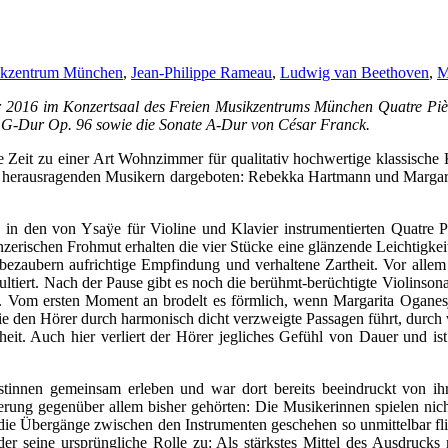
ikzentrum München
,
Jean-Philippe Rameau
,
Ludwig van Beethoven
,
M
2016 im Konzertsaal des Freien Musikzentrums München Quatre Pièc
n G-Dur Op. 96 sowie die Sonate A-Dur von César Franck.
Zeit zu einer Art Wohnzimmer für qualitativ hochwertige klassische K
herausragenden Musikern dargeboten: Rebekka Hartmann und Margari
 in den von Ysaÿe für Violine und Klavier instrumentierten Quatre P
rischen Frohmut erhalten die vier Stücke eine glänzende Leichtigkeit
aubern aufrichtige Empfindung und verhaltene Zartheit. Vor allem im 
ltiert. Nach der Pause gibt es noch die berühmt-berüchtigte Violinson
llt. Vom ersten Moment an brodelt es förmlich, wenn Margarita Ogane
die den Hörer durch harmonisch dicht verzweigte Passagen führt, durch
heit. Auch hier verliert der Hörer jegliches Gefühl von Dauer und i
listinnen gemeinsam erleben und war dort bereits beeindruckt von 
igerung gegenüber allem bisher gehörten: Die Musikerinnen spielen 
 die Übergänge zwischen den Instrumenten geschehen so unmittelbar fli
r seine ursprüngliche Rolle zu: Als stärkstes Mittel des Ausdrucks