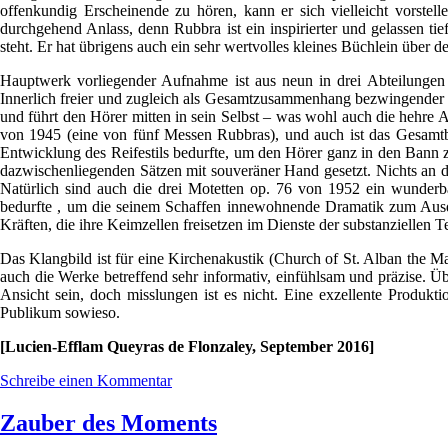
offenkundig Erscheinende zu hören, kann er sich vielleicht vorstel
durchgehend Anlass, denn Rubbra ist ein inspirierter und gelassen ti
steht. Er hat übrigens auch ein sehr wertvolles kleines Büchlein über d
Hauptwerk vorliegender Aufnahme ist aus neun in drei Abteilungen 
Innerlich freier und zugleich als Gesamtzusammenhang bezwingender k
und führt den Hörer mitten in sein Selbst – was wohl auch die hehre A
von 1945 (eine von fünf Messen Rubbras), und auch ist das Gesamtbil
Entwicklung des Reifestils bedurfte, um den Hörer ganz in den Bann z
dazwischenliegenden Sätzen mit souveräner Hand gesetzt. Nichts an di
Natürlich sind auch die drei Motetten op. 76 von 1952 ein wunderb
bedurfte , um die seinem Schaffen innewohnende Dramatik zum Ausdruc
Kräften, die ihre Keimzellen freisetzen im Dienste der substanziellen T
Das Klangbild ist für eine Kirchenakustik (Church of St. Alban the 
auch die Werke betreffend sehr informativ, einfühlsam und präzise. Ü
Ansicht sein, doch misslungen ist es nicht. Eine exzellente Produkt
Publikum sowieso.
[Lucien-Efflam Queyras de Flonzaley, September 2016]
Schreibe einen Kommentar
Zauber des Moments