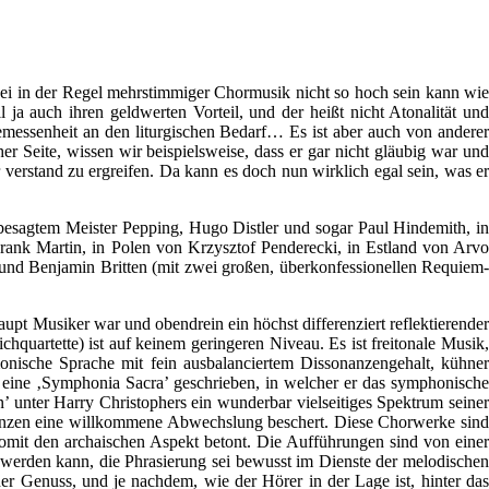
 bei in der Regel mehrstimmiger Chormusik nicht so hoch sein kann wie
ja auch ihren geldwerten Vorteil, und der heißt nicht Atonalität und
messenheit an den liturgischen Bedarf… Es ist aber auch von anderer
r Seite, wissen wir beispielsweise, dass er gar nicht gläubig war und
verstand zu ergreifen. Da kann es doch nun wirklich egal sein, was er
, besagtem Meister Pepping, Hugo Distler und sogar Paul Hindemith, in
Frank Martin, in Polen von Krzysztof Penderecki, in Estland von Arvo
 und Benjamin Britten (mit zwei großen, überkonfessionellen Requiem-
pt Musiker war und obendrein ein höchst differenziert reflektierender
hquartette) ist auf keinem geringeren Niveau. Es ist freitonale Musik,
onische Sprache mit fein ausbalanciertem Dissonanzengehalt, kühner
h eine ‚Symphonia Sacra’ geschrieben, in welcher er das symphonische
n’ unter Harry Christophers ein wunderbar vielseitiges Spektrum seiner
 Ganzen eine willkommene Abwechslung beschert. Diese Chorwerke sind
somit den archaischen Aspekt betont. Die Aufführungen sind von einer
 werden kann, die Phrasierung sei bewusst im Dienste der melodischen
her Genuss, und je nachdem, wie der Hörer in der Lage ist, hinter das