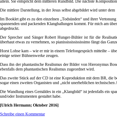
allein. Sie entspricht dem mittleren Rundbild. Die nächste Komposition
Die mittlere Darstellung, in der Jesus selbst abgebildet wird unter 
Im Booklet gibt es zu den einzelnen „Todsünden“ und ihrer Vertonung H
spannenden und packenden Klangballungen kommt. Für mich am überzeuge
abgedruckt.
Der Sprecher und Sänger Robert Hunger-Bühler ist für die Realisat
überhaut etwas zu vernehmen, so pianissississississimo fängt das Ganz
Horst Lohse kam – wie er mir in einem Telefongespräch mitteilte – ü
einige seiner Bühnenwerke zeugen.
Dass ihn der phantastische Realismus der Bilder von Hieronymus Bosch
ebenfalls dem phantastischen Realismus zugeordnet wird.
Das zweite Stück auf der CD ist eine Koproduktion mit dem BR, die b
sogar einen zweiten Organisten und „nicht unerheblichen technischen
Die Wandlung eines Gemäldes in ein „Klangbild“ ist jedenfalls ein sp
und/oder Instrumenten gestaltet habe.
[Ulrich Hermann; Oktober 2016]
Schreibe einen Kommentar