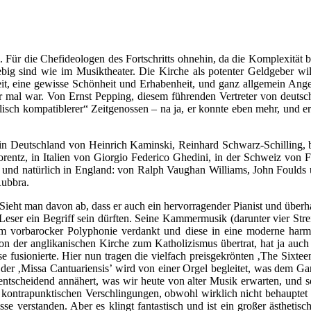
l. Für die Chefideologen des Fortschritts ohnehin, da die Komplexität
ig sind wie im Musiktheater. Die Kirche als potenter Geldgeber will 
it, eine gewisse Schönheit und Erhabenheit, und ganz allgemein Ange
r mal war. Von Ernst Pepping, diesem führenden Vertreter von deutsche
sch kompatiblerer“ Zeitgenossen – na ja, er konnte eben mehr, und er 
 so in Deutschland von Heinrich Kaminski, Reinhard Schwarz-Schilling
rentz, in Italien von Giorgio Federico Ghedini, in der Schweiz von 
i, und natürlich in England: von Ralph Vaughan Williams, John Foulds
Rubbra.
eht man davon ab, dass er auch ein hervorragender Pianist und überhau
eser ein Begriff sein dürften. Seine Kammermusik (darunter vier Streic
ium vorbarocker Polyphonie verdankt und diese in eine moderne harm
on der anglikanischen Kirche zum Katholizismus übertrat, hat ja auc
e fusionierte. Hier nun tragen die vielfach preisgekrönten ‚The Sixtee
o der ‚Missa Cantuariensis’ wird von einer Orgel begleitet, was dem
 entscheidend annähert, was wir heute von alter Musik erwarten, und 
 kontrapunktischen Verschlingungen, obwohl wirklich nicht behauptet
 verstanden. Aber es klingt fantastisch und ist ein großer ästhetisc