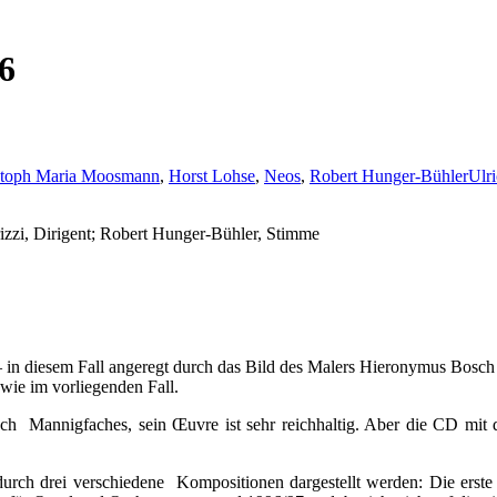
6
stoph Maria Moosmann
,
Horst Lohse
,
Neos
,
Robert Hunger-Bühler
Ulr
zi, Dirigent; Robert Hunger-Bühler, Stimme
 in diesem Fall angeregt durch das Bild des Malers Hieronymus Bosch
 wie im vorliegenden Fall.
h Mannigfaches, sein Œuvre ist sehr reichhaltig. Aber die CD mit d
urch drei verschiedene Kompositionen dargestellt werden: Die erste 