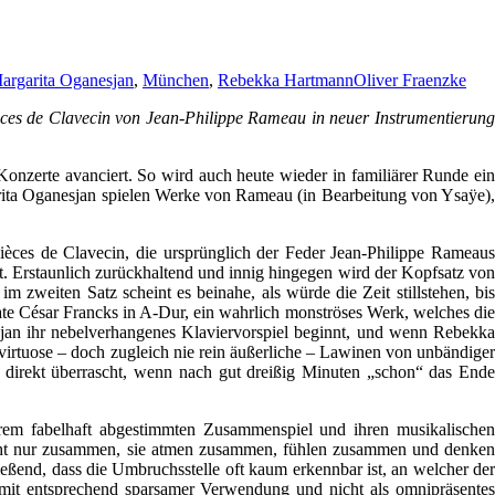
argarita Oganesjan
,
München
,
Rebekka Hartmann
Oliver Fraenzke
es de Clavecin von Jean-Philippe Rameau in neuer Instrumentierung
onzerte avanciert. So wird auch heute wieder in familiärer Runde ein
ta Oganesjan spielen Werke von Rameau (in Bearbeitung von Ysaÿe),
ièces de Clavecin, die ursprünglich der Feder Jean-Philippe Rameaus
. Erstaunlich zurückhaltend und innig hingegen wird der Kopfsatz von
zweiten Satz scheint es beinahe, als würde die Zeit stillstehen, bis
ate César Francks in A-Dur, ein wahrlich monströses Werk, welches die
sjan ihr nebelverhangenes Klaviervorspiel beginnt, und wenn Rebekka
 virtuose – doch zugleich nie rein äußerliche – Lawinen von unbändiger
st direkt überrascht, wenn nach gut dreißig Minuten „schon“ das Ende
ihrem fabelhaft abgestimmten Zusammenspiel und ihren musikalischen
nicht nur zusammen, sie atmen zusammen, fühlen zusammen und denken
eßend, dass die Umbruchsstelle oft kaum erkennbar ist, an welcher der
 mit entsprechend sparsamer Verwendung und nicht als omnipräsentes