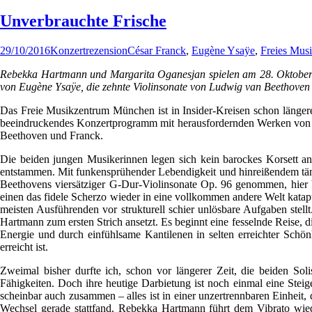
Unverbrauchte Frische
29/10/2016
Konzertrezension
César Franck
,
Eugène Ysaÿe
,
Freies Mus
Rebekka Hartmann und Margarita Oganesjan spielen am 28. Oktober 
von Eugène Ysaÿe, die zehnte Violinsonate von Ludwig van Beethove
Das Freie Musikzentrum München ist in Insider-Kreisen schon längere 
beeindruckendes Konzertprogramm mit herausfordernden Werken von 
Beethoven und Franck.
Die beiden jungen Musikerinnen legen sich kein barockes Korsett an
entstammen. Mit funkensprühender Lebendigkeit und hinreißendem tänze
Beethovens viersätziger G-Dur-Violinsonate Op. 96 genommen, hier bez
einen das fidele Scherzo wieder in eine vollkommen andere Welt katapu
meisten Ausführenden vor strukturell schier unlösbare Aufgaben ste
Hartmann zum ersten Strich ansetzt. Es beginnt eine fesselnde Reise, 
Energie und durch einfühlsame Kantilenen in selten erreichter Schön
erreicht ist.
Zweimal bisher durfte ich, schon vor längerer Zeit, die beiden So
Fähigkeiten. Doch ihre heutige Darbietung ist noch einmal eine Ste
scheinbar auch zusammen – alles ist in einer unzertrennbaren Einheit,
Wechsel gerade stattfand. Rebekka Hartmann führt dem Vibrato wiede