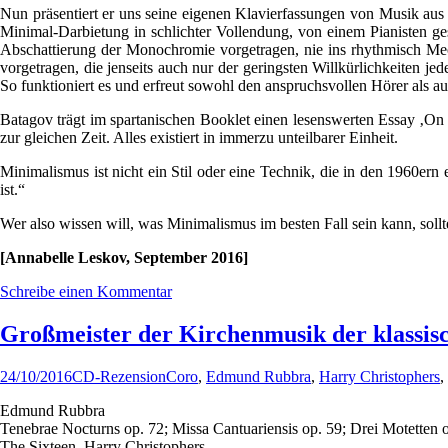
Nun präsentiert er uns seine eigenen Klavierfassungen von Musik aus P
Minimal-Darbietung in schlichter Vollendung, von einem Pianisten ge
Abschattierung der Monochromie vorgetragen, nie ins rhythmisch Mech
vorgetragen, die jenseits auch nur der geringsten Willkürlichkeiten j
So funktioniert es und erfreut sowohl den anspruchsvollen Hörer als 
Batagov trägt im spartanischen Booklet einen lesenswerten Essay ‚On the
zur gleichen Zeit. Alles existiert in immerzu unteilbarer Einheit.
Minimalismus ist nicht ein Stil oder eine Technik, die in den 1960er
ist.“
Wer also wissen will, was Minimalismus im besten Fall sein kann, soll
[Annabelle Leskov, September 2016]
Schreibe einen Kommentar
Großmeister der Kirchenmusik der klassi
24/10/2016
CD-Rezension
Coro
,
Edmund Rubbra
,
Harry Christophers
,
Edmund Rubbra
Tenebrae Nocturns op. 72; Missa Cantuariensis op. 59; Drei Motetten 
The Sixteen, Harry Christophers