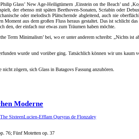
hilip Glass’ New Age-Heiligtümern ‚Einstein on the Beach’ und ‚Koyani
spielt, der ebenso mit späten Beethoven-Sonaten, Scriabin oder Debu
anische oder melodisch Plätschernde abgleitend, auch nie oberflächli
eden Moment aus dem großen Fluss heraus gestaltet. Das ist schlicht d
auch den, der einfach nur etwas zum Träumen haben möchte.
 Term Minimalism’ bei, wo er unter anderem schreibt: „Nichts ist absolu
n erfunden wurde und vorüber ging. Tatsächlich können wir uns kaum vo
te nicht zögern, sich Glass in Batagovs Fassung anzuhören.
schen Moderne
The Sixteen
Lucien-Efflam Queyras de Flonzaley
op. 76; Fünf Motetten op. 37