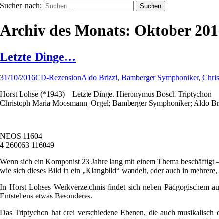
Suchen nach:
Archiv des Monats: Oktober 201
Letzte Dinge…
31/10/2016
CD-Rezension
Aldo Brizzi
,
Bamberger Symphoniker
,
Chri
Horst Lohse (*1943) – Letzte Dinge. Hieronymus Bosch Triptychon
Christoph Maria Moosmann, Orgel; Bamberger Symphoniker; Aldo Briz
NEOS 11604
4 260063 116049
Wenn sich ein Komponist 23 Jahre lang mit einem Thema beschäftigt –
wie sich dieses Bild in ein „Klangbild“ wandelt, oder auch in mehrere,
In Horst Lohses Werkverzeichnis findet sich neben Pädgogischem auc
Entstehens etwas Besonderes.
Das Triptychon hat drei verschiedene Ebenen, die auch musikalisch d