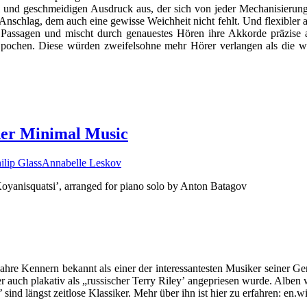
ühl und geschmeidigen Ausdruck aus, der sich von jeder Mechanisier
schlag, dem auch eine gewisse Weichheit nicht fehlt. Und flexibler al
sen Passagen und mischt durch genauestes Hören ihre Akkorde präzise 
Epochen. Diese würden zweifelsohne mehr Hörer verlangen als die w
 der Minimal Music
ilip Glass
Annabelle Leskov
Koyanisquatsi’, arranged for piano solo by Anton Batagov
re Kennern bekannt als einer der interessantesten Musiker seiner Gene
 auch plakativ als „russischer Terry Riley’ angepriesen wurde. Alben
’ sind längst zeitlose Klassiker. Mehr über ihn ist hier zu erfahren: en