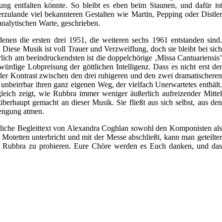
ung entfalten könnte. So bleibt es eben beim Staunen, und dafür ist
erzulande viel bekannteren Gestalten wie Martin, Pepping oder Distler
 analytischen Warte, geschrieben.
nen die ersten drei 1951, die weiteren sechs 1961 entstanden sind.
ese Musik ist voll Trauer und Verzweiflung, doch sie bleibt bei sich
rlich am beeindruckendsten ist die doppelchörige ‚Missa Cantuariensis’
rdige Lobpreisung der göttlichen Intelligenz. Dass es nicht erst der
 der Kontrast zwischen den drei ruhigeren und den zwei dramatischeren
nbeirrbar ihren ganz eigenen Weg, der vielfach Unerwartetes enthält.
ich zeigt, wie Rubbra immer weniger äußerlich aufreizender Mittel
rhaupt gemacht an dieser Musik. Sie fließt aus sich selbst, aus den
inengung atmen.
hrliche Begleittext von Alexandra Coghlan sowohl den Komponisten als
Motetten unterbricht und mit der Messe abschließt, kann man geteilter
 mit Rubbra zu probieren. Eure Chöre werden es Euch danken, und das