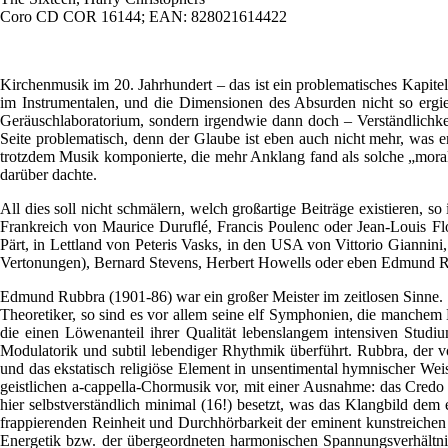
Coro CD COR 16144; EAN: 828021614422
Kirchenmusik im 20. Jahrhundert – das ist ein problematisches Kapite
im Instrumentalen, und die Dimensionen des Absurden nicht so ergieb
Geräuschlaboratorium, sondern irgendwie dann doch – Verständlichke
Seite problematisch, denn der Glaube ist eben auch nicht mehr, was e
trotzdem Musik komponierte, die mehr Anklang fand als solche „morali
darüber dachte.
All dies soll nicht schmälern, welch großartige Beiträge existieren,
Frankreich von Maurice Duruflé, Francis Poulenc oder Jean-Louis Flo
Pärt, in Lettland von Peteris Vasks, in den USA von Vittorio Giannin
Vertonungen), Bernard Stevens, Herbert Howells oder eben Edmund 
Edmund Rubbra (1901-86) war ein großer Meister im zeitlosen Sinne. Si
Theoretiker, so sind es vor allem seine elf Symphonien, die manchem L
die einen Löwenanteil ihrer Qualität lebenslangem intensiven Stud
Modulatorik und subtil lebendiger Rhythmik überführt. Rubbra, der v
und das ekstatisch religiöse Element in unsentimental hymnischer Weis
geistlichen a-cappella-Chormusik vor, mit einer Ausnahme: das Cred
hier selbstverständlich minimal (16!) besetzt, was das Klangbild dem
frappierenden Reinheit und Durchhörbarkeit der eminent kunstreichen
Energetik bzw. der übergeordneten harmonischen Spannungsverhältnisse