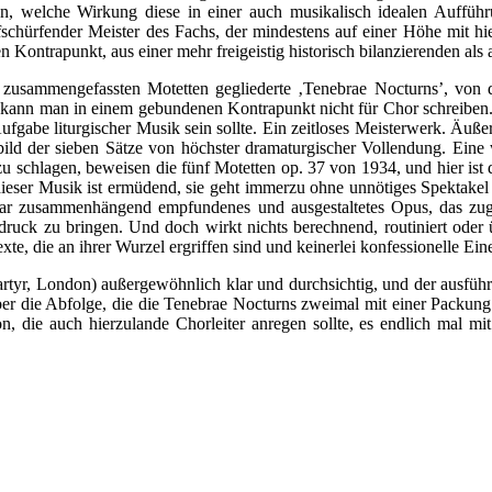
len, welche Wirkung diese in einer auch musikalisch idealen Aufführ
efschürfender Meister des Fachs, der mindestens auf einer Höhe mit hi
en Kontrapunkt, aus einer mehr freigeistig historisch bilanzierenden als
zusammengefassten Motetten gegliederte ‚Tenebrae Nocturns’, von de
ann man in einem gebundenen Kontrapunkt nicht für Chor schreiben. Di
ufgabe liturgischer Musik sein sollte. Ein zeitloses Meisterwerk. Äuße
d der sieben Sätze von höchster dramaturgischer Vollendung. Eine wü
u schlagen, beweisen die fünf Motetten op. 37 von 1934, und hier ist
eser Musik ist ermüdend, sie geht immerzu ohne unnötiges Spektakel u
ar zusammenhängend empfundenes und ausgestaltetes Opus, das zugle
k zu bringen. Und doch wirkt nichts berechnend, routiniert oder übe
exte, die an ihrer Wurzel ergriffen sind und keinerlei konfessionelle E
Martyr, London) außergewöhnlich klar und durchsichtig, und der ausfü
ber die Abfolge, die die Tenebrae Nocturns zweimal mit einer Packung 
ion, die auch hierzulande Chorleiter anregen sollte, es endlich mal