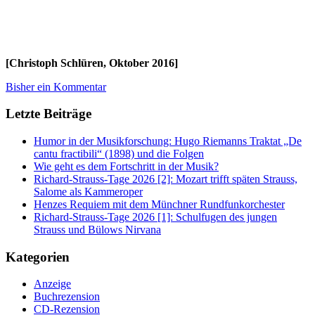
[Christoph Schlüren, Oktober 2016]
Bisher ein Kommentar
Letzte Beiträge
Humor in der Musikforschung: Hugo Riemanns Traktat „De
cantu fractibili“ (1898) und die Folgen
Wie geht es dem Fortschritt in der Musik?
Richard-Strauss-Tage 2026 [2]: Mozart trifft späten Strauss,
Salome als Kammeroper
Henzes Requiem mit dem Münchner Rundfunkorchester
Richard-Strauss-Tage 2026 [1]: Schulfugen des jungen
Strauss und Bülows Nirvana
Kategorien
Anzeige
Buchrezension
CD-Rezension