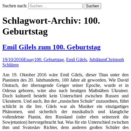
Suchen nach:
Schlagwort-Archiv: 100.
Geburtstag
Emil Gilels zum 100. Geburtstag
19/10/2016
Essay
100. Geburtstag
,
Emil Gilels
,
Jubiläum
Christoph
Schlüren
Am 19. Oktober 2016 wäre Emil Gilels, dieser Titan unter den
Pianisten des 20. Jahrhunderts, 100 Jahre alt geworden. Wie David
Oistrach, der überragende Geiger seiner Epoche, wurde er in
Odessa geboren, wäre also nach heutigen Maßstäben Ukrainer.
Doch kulturell besteht kein Unterschied zwischen Russen und
Ukrainern. Und auch, ihn der „russischen Schule“ zuzuordnen, führt
schlicht in die Irre. Gilels war als Musiker ein einzigartiges
Phänomen, und sicherlich der musikalisch und klangliche
vollendetste Pianist, den Russland (oder eben seinerzeit die
Sowjetunion) hervorgebracht hat. Was für ein Unterschied zwischen
ihm und Svatoslav Richter, dem anderen großen Schüler des