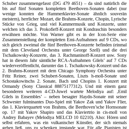
Schuber zusammengefasst (DG 479 4651) – da sind natürlich die
bis auf fünf Sonaten kompletten Beethoven-Sonaten dabei (nur
wenige konnten die Hammerklavier-Sonate ähnlich souverän
meistern), herrlicher Mozart, die Brahms-Konzete, Chopin, Lyrische
Stücke von Grieg, und viel Kammermusik und Konzerte, unter
welchen ich das 3. Prokofieff-Konzert mit Kondraschin besonders
erwähnen möchte. Von Warner gibt es in der Icon-Serie eine
Zusammenstellung der kompletten Emi-Aufnahmen auf 9 CDs, wo
sich gleich zweimal die fünf Beethoven-Konzerte befinden (einmal
mit dem Cleveland Orchestra unter George Szell) und die drei
Tschaikowsky-Konzerte, das 3. Rachmaninoff-Konzert usw. Sony
hat in diesem Jahr sämtliche RCA-Aufnahmen Gilels’ auf 7 CDs
wiederveröffentlicht, darunter das 1. Tschaikowsky-Konzert und das
2. Brahms-Konzert mit dem Chicago Symphony Orchestra unter
Fritz Reiner, zwei Schubert-Sonaten, Liszts h-moll-Sonate und
Schostakowitschs 2. Sonate, Bach und Chopins 1. Konzert mit
Ormandy (Sony Classical 88875177312). Und mit einem ganz
besonderen weiteren 4-CD-Juwel wartete Melodiya auf: ‚Emil
Gilels in Ensembles’ – neben besagter Haydn-Sonate mit seiner
Schwester fulminantes Duo-Spiel mit Yakov Zak und Yakov Flier,
das 1. Klavierquartett von Brahms, die Beethoven’sche Hornsonate
op. 17 mit Yakov Shapiro und das Klaviertrio in cis-moll von
Andrey Babayev (Melodiya MELCD 10 02210). Also: Hören und
selbst erfahren, was ein vulkanischer Künstler, der sich niemals
gehen ließ, uns zu schenken imstande war. Für alle Pianisten ist