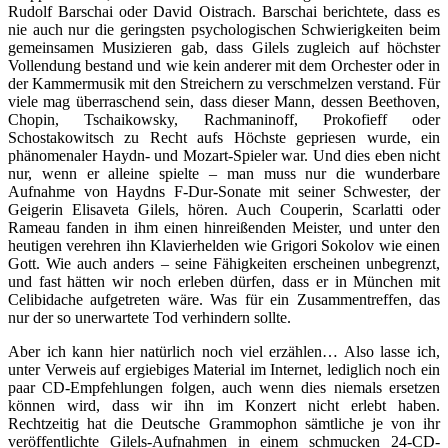
Rudolf Barschai oder David Oistrach. Barschai berichtete, dass es
nie auch nur die geringsten psychologischen Schwierigkeiten beim
gemeinsamen Musizieren gab, dass Gilels zugleich auf höchster
Vollendung bestand und wie kein anderer mit dem Orchester oder in
der Kammermusik mit den Streichern zu verschmelzen verstand. Für
viele mag überraschend sein, dass dieser Mann, dessen Beethoven,
Chopin, Tschaikowsky, Rachmaninoff, Prokofieff oder
Schostakowitsch zu Recht aufs Höchste gepriesen wurde, ein
phänomenaler Haydn- und Mozart-Spieler war. Und dies eben nicht
nur, wenn er alleine spielte – man muss nur die wunderbare
Aufnahme von Haydns F-Dur-Sonate mit seiner Schwester, der
Geigerin Elisaveta Gilels, hören. Auch Couperin, Scarlatti oder
Rameau fanden in ihm einen hinreißenden Meister, und unter den
heutigen verehren ihn Klavierhelden wie Grigori Sokolov wie einen
Gott. Wie auch anders – seine Fähigkeiten erscheinen unbegrenzt,
und fast hätten wir noch erleben dürfen, dass er in München mit
Celibidache aufgetreten wäre. Was für ein Zusammentreffen, das
nur der so unerwartete Tod verhindern sollte.
Aber ich kann hier natürlich noch viel erzählen… Also lasse ich,
unter Verweis auf ergiebiges Material im Internet, lediglich noch ein
paar CD-Empfehlungen folgen, auch wenn dies niemals ersetzen
können wird, dass wir ihn im Konzert nicht erlebt haben.
Rechtzeitig hat die Deutsche Grammophon sämtliche je von ihr
veröffentlichte Gilels-Aufnahmen in einem schmucken 24-CD-