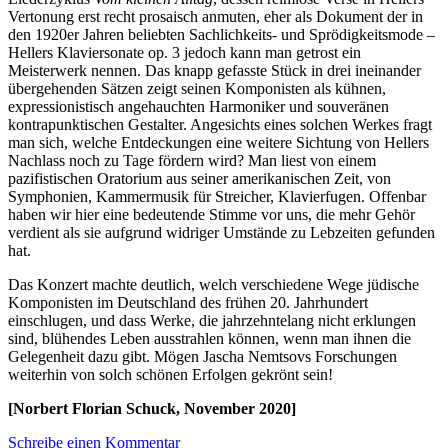
Vertonung erst recht prosaisch anmuten, eher als Dokument der in
den 1920er Jahren beliebten Sachlichkeits- und Sprödigkeitsmode –
Hellers Klaviersonate op. 3 jedoch kann man getrost ein
Meisterwerk nennen. Das knapp gefasste Stück in drei ineinander
übergehenden Sätzen zeigt seinen Komponisten als kühnen,
expressionistisch angehauchten Harmoniker und souveränen
kontrapunktischen Gestalter. Angesichts eines solchen Werkes fragt
man sich, welche Entdeckungen eine weitere Sichtung von Hellers
Nachlass noch zu Tage fördern wird? Man liest von einem
pazifistischen Oratorium aus seiner amerikanischen Zeit, von
Symphonien, Kammermusik für Streicher, Klavierfugen. Offenbar
haben wir hier eine bedeutende Stimme vor uns, die mehr Gehör
verdient als sie aufgrund widriger Umstände zu Lebzeiten gefunden
hat.
Das Konzert machte deutlich, welch verschiedene Wege jüdische
Komponisten im Deutschland des frühen 20. Jahrhundert
einschlugen, und dass Werke, die jahrzehntelang nicht erklungen
sind, blühendes Leben ausstrahlen können, wenn man ihnen die
Gelegenheit dazu gibt. Mögen Jascha Nemtsovs Forschungen
weiterhin von solch schönen Erfolgen gekrönt sein!
[Norbert Florian Schuck, November 2020]
Schreibe einen Kommentar