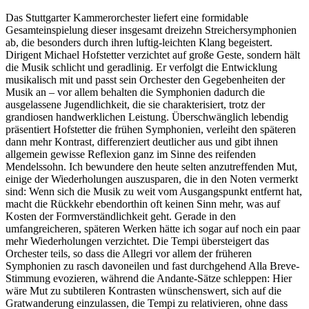
Das Stuttgarter Kammerorchester liefert eine formidable
Gesamteinspielung dieser insgesamt dreizehn Streichersymphonien
ab, die besonders durch ihren luftig-leichten Klang begeistert.
Dirigent Michael Hofstetter verzichtet auf große Geste, sondern hält
die Musik schlicht und geradlinig. Er verfolgt die Entwicklung
musikalisch mit und passt sein Orchester den Gegebenheiten der
Musik an – vor allem behalten die Symphonien dadurch die
ausgelassene Jugendlichkeit, die sie charakterisiert, trotz der
grandiosen handwerklichen Leistung. Überschwänglich lebendig
präsentiert Hofstetter die frühen Symphonien, verleiht den späteren
dann mehr Kontrast, differenziert deutlicher aus und gibt ihnen
allgemein gewisse Reflexion ganz im Sinne des reifenden
Mendelssohn. Ich bewundere den heute selten anzutreffenden Mut,
einige der Wiederholungen auszusparen, die in den Noten vermerkt
sind: Wenn sich die Musik zu weit vom Ausgangspunkt entfernt hat,
macht die Rückkehr ebendorthin oft keinen Sinn mehr, was auf
Kosten der Formverständlichkeit geht. Gerade in den
umfangreicheren, späteren Werken hätte ich sogar auf noch ein paar
mehr Wiederholungen verzichtet. Die Tempi übersteigert das
Orchester teils, so dass die Allegri vor allem der früheren
Symphonien zu rasch davoneilen und fast durchgehend Alla Breve-
Stimmung evozieren, während die Andante-Sätze schleppen: Hier
wäre Mut zu subtileren Kontrasten wünschenswert, sich auf die
Gratwanderung einzulassen, die Tempi zu relativieren, ohne dass