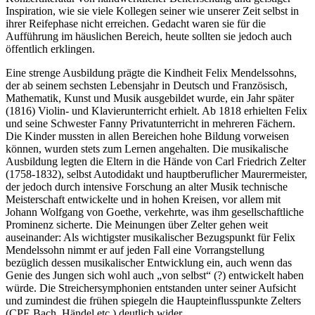
Inspiration, wie sie viele Kollegen seiner wie unserer Zeit selbst in
ihrer Reifephase nicht erreichen. Gedacht waren sie für die
Aufführung im häuslichen Bereich, heute sollten sie jedoch auch
öffentlich erklingen.
Eine strenge Ausbildung prägte die Kindheit Felix Mendelssohns,
der ab seinem sechsten Lebensjahr in Deutsch und Französisch,
Mathematik, Kunst und Musik ausgebildet wurde, ein Jahr später
(1816) Violin- und Klavierunterricht erhielt. Ab 1818 erhielten Felix
und seine Schwester Fanny Privatunterricht in mehreren Fächern.
Die Kinder mussten in allen Bereichen hohe Bildung vorweisen
können, wurden stets zum Lernen angehalten. Die musikalische
Ausbildung legten die Eltern in die Hände von Carl Friedrich Zelter
(1758-1832), selbst Autodidakt und hauptberuflicher Maurermeister,
der jedoch durch intensive Forschung an alter Musik technische
Meisterschaft entwickelte und in hohen Kreisen, vor allem mit
Johann Wolfgang von Goethe, verkehrte, was ihm gesellschaftliche
Prominenz sicherte. Die Meinungen über Zelter gehen weit
auseinander: Als wichtigster musikalischer Bezugspunkt für Felix
Mendelssohn nimmt er auf jeden Fall eine Vorrangstellung
bezüglich dessen musikalischer Entwicklung ein, auch wenn das
Genie des Jungen sich wohl auch „von selbst“ (?) entwickelt haben
würde. Die Streichersymphonien entstanden unter seiner Aufsicht
und zumindest die frühen spiegeln die Haupteinflusspunkte Zelters
(CPE Bach, Händel etc.) deutlich wider.