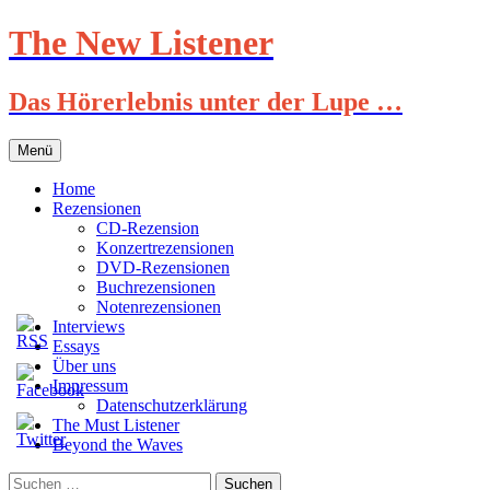
Zum
The New Listener
Inhalt
springen
Das Hörerlebnis unter der Lupe …
Menü
Home
Rezensionen
CD-Rezension
Konzertrezensionen
DVD-Rezensionen
Buchrezensionen
Notenrezensionen
Interviews
Essays
Über uns
Impressum
Datenschutzerklärung
The Must Listener
Beyond the Waves
Suchen