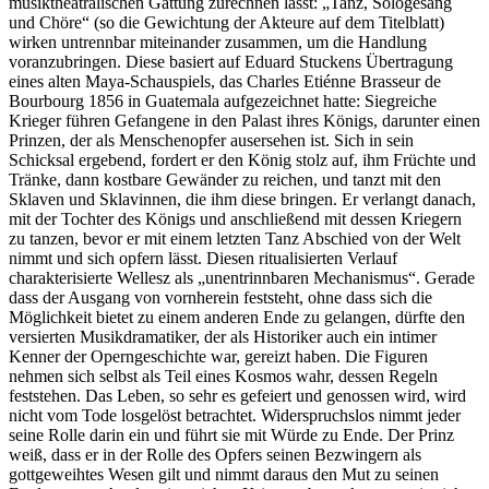
musiktheatralischen Gattung zurechnen lässt: „Tanz, Sologesang
und Chöre“ (so die Gewichtung der Akteure auf dem Titelblatt)
wirken untrennbar miteinander zusammen, um die Handlung
voranzubringen. Diese basiert auf Eduard Stuckens Übertragung
eines alten Maya-Schauspiels, das Charles Etiénne Brasseur de
Bourbourg 1856 in Guatemala aufgezeichnet hatte: Siegreiche
Krieger führen Gefangene in den Palast ihres Königs, darunter einen
Prinzen, der als Menschenopfer ausersehen ist. Sich in sein
Schicksal ergebend, fordert er den König stolz auf, ihm Früchte und
Tränke, dann kostbare Gewänder zu reichen, und tanzt mit den
Sklaven und Sklavinnen, die ihm diese bringen. Er verlangt danach,
mit der Tochter des Königs und anschließend mit dessen Kriegern
zu tanzen, bevor er mit einem letzten Tanz Abschied von der Welt
nimmt und sich opfern lässt. Diesen ritualisierten Verlauf
charakterisierte Wellesz als „unentrinnbaren Mechanismus“. Gerade
dass der Ausgang von vornherein feststeht, ohne dass sich die
Möglichkeit bietet zu einem anderen Ende zu gelangen, dürfte den
versierten Musikdramatiker, der als Historiker auch ein intimer
Kenner der Operngeschichte war, gereizt haben. Die Figuren
nehmen sich selbst als Teil eines Kosmos wahr, dessen Regeln
feststehen. Das Leben, so sehr es gefeiert und genossen wird, wird
nicht vom Tode losgelöst betrachtet. Widerspruchslos nimmt jeder
seine Rolle darin ein und führt sie mit Würde zu Ende. Der Prinz
weiß, dass er in der Rolle des Opfers seinen Bezwingern als
gottgeweihtes Wesen gilt und nimmt daraus den Mut zu seinen