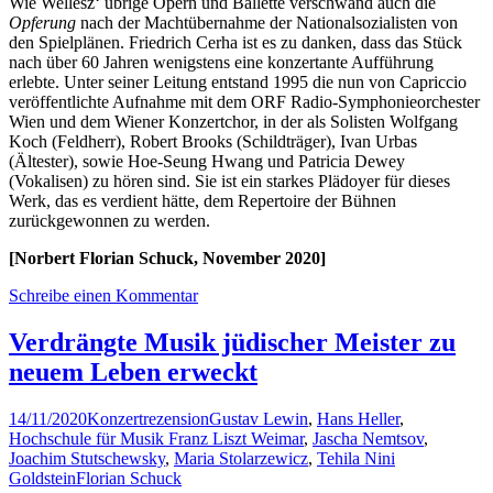
Wie Wellesz‘ übrige Opern und Ballette verschwand auch die
Opferung
nach der Machtübernahme der Nationalsozialisten von
den Spielplänen. Friedrich Cerha ist es zu danken, dass das Stück
nach über 60 Jahren wenigstens eine konzertante Aufführung
erlebte. Unter seiner Leitung entstand 1995 die nun von Capriccio
veröffentlichte Aufnahme mit dem ORF Radio-Symphonieorchester
Wien und dem Wiener Konzertchor, in der als Solisten Wolfgang
Koch (Feldherr), Robert Brooks (Schildträger), Ivan Urbas
(Ältester), sowie Hoe-Seung Hwang und Patricia Dewey
(Vokalisen) zu hören sind. Sie ist ein starkes Plädoyer für dieses
Werk, das es verdient hätte, dem Repertoire der Bühnen
zurückgewonnen zu werden.
[Norbert Florian Schuck, November 2020]
Schreibe einen Kommentar
Verdrängte Musik jüdischer Meister zu
neuem Leben erweckt
14/11/2020
Konzertrezension
Gustav Lewin
,
Hans Heller
,
Hochschule für Musik Franz Liszt Weimar
,
Jascha Nemtsov
,
Joachim Stutschewsky
,
Maria Stolarzewicz
,
Tehila Nini
Goldstein
Florian Schuck