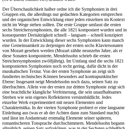
Der Überschaulichkeit halber ordne ich die Symphonien in drei
Gruppen ein, die allerdings nur gedachten Kategorien entsprechen
und der organischen Entwicklung einer jeden einzelnen im Kontext
nicht im Wege stehen sollten. Die erste Gruppe umfasst die ersten
sechs Streichersymphonien, die alle 1821 komponiert wurden und in
konsequenter Dreisätzigkeit schnell – langsam – schnell konzipiert
wurden. In der Entwicklung dieser sechs Symphonien kann manch
eine Gemeinsamkeit zu derjenigen der ersten sechs Klaviersonaten
von Mozart gesehen werden (Mozart zählte neunzehn Jahre, als er
diese Sonaten komponierte, Mendelssohn schrieb die ersten
Streichersymphonien zwölfjährig). Im Umfang sind die sechs 1821
komponierten Symphonien noch recht gering, dafür dicht in der
musikalischen Textur. Von der ersten Symphonie an zeigt sich
fundiertes technisches Können besonders auf kontrapunktischer
Ebene: Insgesamt neigt Mendelssohn noch dazu, seinen Satz zu
überfrachten. Allein von der ersten zur dritten Symphonie zeigt sich
eine beachtliche klangliche Verfeinerung, die sein unaufhaltsames
Streben wie sein eigenes Reflektieren versinnbildlicht. Jedes
einzelne Werk experimentiert mit neuen Elementen und
Charakteristika. In der vierten Symphonie probiert er eine langsame
Einleitung aus (was er ab der Achten dann zum Standard macht)
und lässt im Andantesatz erstmalig Elemente seiner späteren,
romantischeren Tonsprache durchschimmern. Mendelssohn begann
allmählich, seinen Satz aufzuklären, was in der Sechsten schließlich