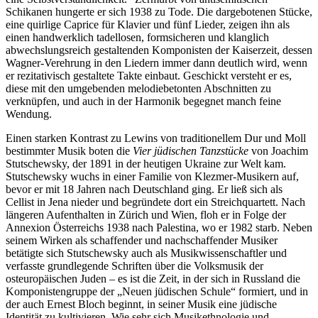
Schikanen hungerte er sich 1938 zu Tode. Die dargebotenen Stücke,
eine quirlige Caprice für Klavier und fünf Lieder, zeigen ihn als
einen handwerklich tadellosen, formsicheren und klanglich
abwechslungsreich gestaltenden Komponisten der Kaiserzeit, dessen
Wagner-Verehrung in den Liedern immer dann deutlich wird, wenn
er rezitativisch gestaltete Takte einbaut. Geschickt versteht er es,
diese mit den umgebenden melodiebetonten Abschnitten zu
verknüpfen, und auch in der Harmonik begegnet manch feine
Wendung.
Einen starken Kontrast zu Lewins von traditionellem Dur und Moll
bestimmter Musik boten die
Vier jüdischen Tanzstücke
von Joachim
Stutschewsky, der 1891 in der heutigen Ukraine zur Welt kam.
Stutschewsky wuchs in einer Familie von Klezmer-Musikern auf,
bevor er mit 18 Jahren nach Deutschland ging. Er ließ sich als
Cellist in Jena nieder und begründete dort ein Streichquartett. Nach
längeren Aufenthalten in Zürich und Wien, floh er in Folge der
Annexion Österreichs 1938 nach Palestina, wo er 1982 starb. Neben
seinem Wirken als schaffender und nachschaffender Musiker
betätigte sich Stutschewsky auch als Musikwissenschaftler und
verfasste grundlegende Schriften über die Volksmusik der
osteuropäischen Juden – es ist die Zeit, in der sich in Russland die
Komponistengruppe der „Neuen jüdischen Schule“ formiert, und in
der auch Ernest Bloch beginnt, in seiner Musik eine jüdische
Identität zu kultivieren. Wie sehr sich Musikethnologie und