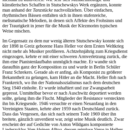
künstlerisches Schaffen in Stutschewskys Werk ergänzen, konnte
man anhand der
Tanzstücke
nachvollziehen. Über einfachen,
rhythmischen Bässen entfalten sich in ihnen stufenreiche,
melismatische Melodien, in denen sich Affekte des Frohsinns und
der Traurigkeit in jener für die Musik der Klezmorim typischen
Weise mischen.
Im Gegensatz zu dem nur wenig älteren Stutschewsky konnte sich
der 1898 in Greiz geborene Hans Heller vor dem Ersten Weltkrieg
nicht mehr als Musiker profilieren. Achtzehnjährig zum Kriegsdienst
eingezogen, kehrte er mit einer schweren Armverletzung zurück, die
ihm eine Pianistenlaufbahn unmöglich machte. Er wandte sich
daraufhin ganz der Komposition zu und wurde in Berlin Schüler
Franz Schrekers. Gerade als er anfing, als Komponist zu größerer
Bekanntheit zu gelangen, kam Hitler an die Macht. Heller floh nach
Frankreich, wo ihn der Nationalsozialismus nach dem deutschen
Sieg 1940 einholte. Er wurde inhaftiert und zur Zwangsarbeit
gepresst. Unmittelbar bevor er nach Auschwitz deportiert werden
sollte, gelang ihm die Flucht. Mitglieder der Resistance versteckten
ihn bis Kriegsende. 1946 versuchte er einen Neuanfang in den
Vereinigten Staaten, kehrte aber 1959 nach Deutschland zurück.
Dass das Vergessen, das sich nach seinem Tode 1969 über ihn
breitete, gänzlich unverdient war, zeigt seine Musik deutlich. Zwar
erscheint der auf Gedichte von Anton Wildgans komponierte
Liederzyklus
Vom kleinen Alltag
, dessen reimlose Verse in Hellers