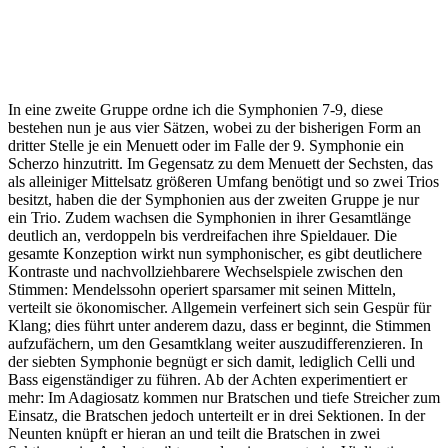
In eine zweite Gruppe ordne ich die Symphonien 7-9, diese
bestehen nun je aus vier Sätzen, wobei zu der bisherigen Form an
dritter Stelle je ein Menuett oder im Falle der 9. Symphonie ein
Scherzo hinzutritt. Im Gegensatz zu dem Menuett der Sechsten, das
als alleiniger Mittelsatz größeren Umfang benötigt und so zwei Trios
besitzt, haben die der Symphonien aus der zweiten Gruppe je nur
ein Trio. Zudem wachsen die Symphonien in ihrer Gesamtlänge
deutlich an, verdoppeln bis verdreifachen ihre Spieldauer. Die
gesamte Konzeption wirkt nun symphonischer, es gibt deutlichere
Kontraste und nachvollziehbarere Wechselspiele zwischen den
Stimmen: Mendelssohn operiert sparsamer mit seinen Mitteln,
verteilt sie ökonomischer. Allgemein verfeinert sich sein Gespür für
Klang; dies führt unter anderem dazu, dass er beginnt, die Stimmen
aufzufächern, um den Gesamtklang weiter auszudifferenzieren. In
der siebten Symphonie begnügt er sich damit, lediglich Celli und
Bass eigenständiger zu führen. Ab der Achten experimentiert er
mehr: Im Adagiosatz kommen nur Bratschen und tiefe Streicher zum
Einsatz, die Bratschen jedoch unterteilt er in drei Sektionen. In der
Neunten knüpft er hieran an und teilt die Bratschen in zwei