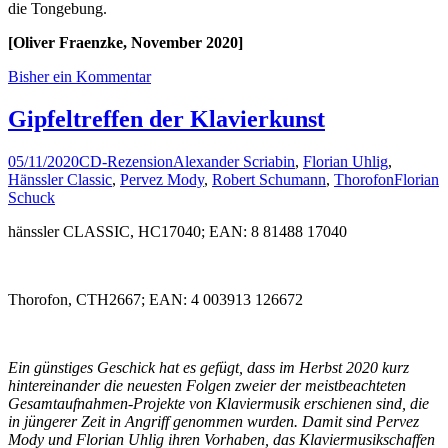
die Tongebung.
[Oliver Fraenzke, November 2020]
Bisher ein Kommentar
Gipfeltreffen der Klavierkunst
05/11/2020
CD-Rezension
Alexander Scriabin
,
Florian Uhlig
,
Hänssler Classic
,
Pervez Mody
,
Robert Schumann
,
Thorofon
Florian
Schuck
hänssler CLASSIC, HC17040; EAN: 8 81488 17040
Thorofon, CTH2667; EAN: 4 003913 126672
Ein günstiges Geschick hat es gefügt, dass im Herbst 2020 kurz
hintereinander die neuesten Folgen zweier der meistbeachteten
Gesamtaufnahmen-Projekte von Klaviermusik erschienen sind, die
in jüngerer Zeit in Angriff genommen wurden. Damit sind Pervez
Mody und Florian Uhlig ihren Vorhaben, das Klaviermusikschaffen