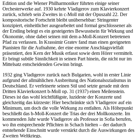
Edition und die Wiener Philharmoniker führten einige seiner
Orchesterwerke auf. 1930 kehrte Vladigerov zum Klavierkonzert
zurück, schrieb sein Zweites in c-Moll mit der Opuszahl 22. Der
kompositorische Fortschritt bleibt unübersehbar: Stringenter
konzipiert, einheitlicher ausgearbeitet und formal geschlossener als
der Erstling belegt es ein gesteigertes Bewusstsein für Wirkung und
Ökonomie, ohne dabei seinen mit dem a-Moll-Konzert betretenen
Pfad zu verlassen. In Krassimir Gratev fand man einen geeigneten
Pianisten für die Aufnahme, der eine enorme Anschlagsvielfalt
präsentiert, den Kern der Musik erfasst sowie dem Hörer vermittelt.
Er bringt subtile Sinnlichkeit in seinen Part hinein, die nicht nur im
Mittelsatz entscheidenden Gewinn bringt.
1932 ging Vladigerov zurück nach Bulgarien, wohl in erster Linie
aufgrund der allmählichen Ausbreitung des Nationalsozialismus in
Deutschland. Er verfeinerte seinen Stil und setzte gerade mit dem
Dritten Klavierkonzert b-Moll op. 31 (1937) einen Meilenstein.
Dieses ist das wohl leichtfüßigste, luzideste der Konzerte und
gleichzeitig das kürzeste: Hier beschränkte sich Vladigerov auf ein
Minimum, um doch die volle Wirkung zu entfalten. Als Höhepunkt
beschließt das b-Moll-Konzert die Trias der drei Mollkonzerte. Im
kommenden Jahr wurde Vladigerov als Professor in Sofia berufen,
wo ihn entsprechende Pflichten in Schach hielten – der dadurch
entstehende Einschnitt wurde verstärkt durch die Auswirkungen des
Zweiten Weltkriegs.