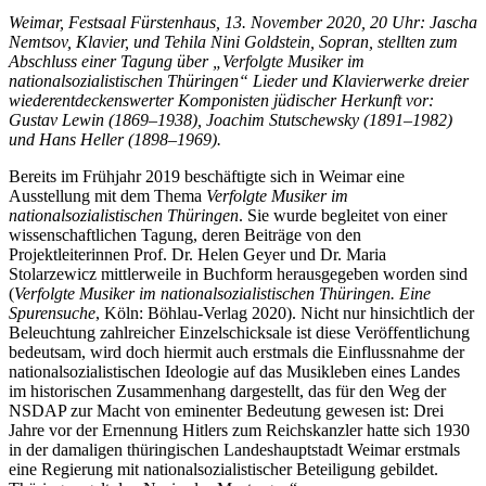
Weimar, Festsaal Fürstenhaus, 13. November 2020, 20 Uhr: Jascha
Nemtsov, Klavier, und Tehila Nini Goldstein, Sopran, stellten zum
Abschluss einer Tagung über „Verfolgte Musiker im
nationalsozialistischen Thüringen“ Lieder und Klavierwerke dreier
wiederentdeckenswerter Komponisten jüdischer Herkunft vor:
Gustav Lewin (1869–1938), Joachim Stutschewsky (1891–1982)
und Hans Heller (1898–1969).
Bereits im Frühjahr 2019 beschäftigte sich in Weimar eine
Ausstellung mit dem Thema
Verfolgte Musiker im
nationalsozialistischen Thüringen
. Sie wurde begleitet von einer
wissenschaftlichen Tagung, deren Beiträge von den
Projektleiterinnen Prof. Dr. Helen Geyer und Dr. Maria
Stolarzewicz mittlerweile in Buchform herausgegeben worden sind
(
Verfolgte Musiker im nationalsozialistischen Thüringen. Eine
Spurensuche
, Köln: Böhlau-Verlag 2020). Nicht nur hinsichtlich der
Beleuchtung zahlreicher Einzelschicksale ist diese Veröffentlichung
bedeutsam, wird doch hiermit auch erstmals die Einflussnahme der
nationalsozialistischen Ideologie auf das Musikleben eines Landes
im historischen Zusammenhang dargestellt, das für den Weg der
NSDAP zur Macht von eminenter Bedeutung gewesen ist: Drei
Jahre vor der Ernennung Hitlers zum Reichskanzler hatte sich 1930
in der damaligen thüringischen Landeshauptstadt Weimar erstmals
eine Regierung mit nationalsozialistischer Beteiligung gebildet.