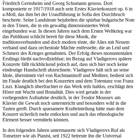
Friedrich Gernsheim und Georg Schumann genoss. Dort
komponierte er 1917/1918 auch sein Erstes Klavierkonzert op. 6 in
a-Moll, das ihm bei der Uraufführung in Sofia den Durchbruch
bescherte. Seine Landsleute bejubelten die spürbar bulgarische Note
in den Tönen, die in ein gewaltig dimensioniertes Werk
eingebunden war. In diesen Jahren nach dem Ersten Weltkrieg war
das Publikum schlicht bereit für diese Musik, die
traditionsverbunden und doch modern tönte, die Altes mit Neuem
verband und dazu orchestrale Mächte entfesselte, die an Leid und
Schmerz des Krieges gemahnten. Der Erfolg dieses monumentalen
Erstlings bleibt nachvollziehbar; im Bezug auf Vladigerovs spätere
Konzerte fällt rückblickend jedoch auf, dass sich hier noch keine
eindeutige Handschrift abzeichnete. Vladigerov hält sich an seine
Idole, übernimmt viel von Rachmaninoff und Medtner, bedient sich
im Finale deutlich bei den Konzerten und dem Totentanz von Franz
Liszt. Klanglich überfrachtet er das Werk teils haltlos, erschlägt den
Hörer mit Wucht und Brutalität. Dies wird gerade in der
vorliegenden Aufnahme deutlich, in der Teodor Moussev am
Klavier die Gewalt noch unterstreicht und besonders wild in die
Tasten greift. Durch sparsamere Krafteinteilung hätte man dem
Konzert sicherlich mehr entlocken und auch das ethnologische
Element besser vermitteln können.
In den folgenden Jahren untermauerte sich Vladigerovs Ruf als
Tonsetzer wie als Pianist, seit 1922 betreute ihn die Universal