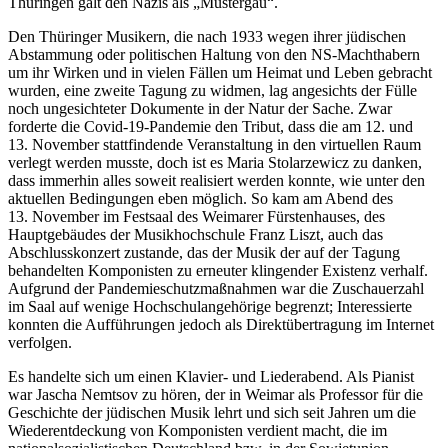
Thüringen galt den Nazis als „Mustergau“.
Den Thüringer Musikern, die nach 1933 wegen ihrer jüdischen
Abstammung oder politischen Haltung von den NS-Machthabern
um ihr Wirken und in vielen Fällen um Heimat und Leben gebracht
wurden, eine zweite Tagung zu widmen, lag angesichts der Fülle
noch ungesichteter Dokumente in der Natur der Sache. Zwar
forderte die Covid-19-Pandemie den Tribut, dass die am 12. und
13. November stattfindende Veranstaltung in den virtuellen Raum
verlegt werden musste, doch ist es Maria Stolarzewicz zu danken,
dass immerhin alles soweit realisiert werden konnte, wie unter den
aktuellen Bedingungen eben möglich. So kam am Abend des
13. November im Festsaal des Weimarer Fürstenhauses, des
Hauptgebäudes der Musikhochschule Franz Liszt, auch das
Abschlusskonzert zustande, das der Musik der auf der Tagung
behandelten Komponisten zu erneuter klingender Existenz verhalf.
Aufgrund der Pandemieschutzmaßnahmen war die Zuschauerzahl
im Saal auf wenige Hochschulangehörige begrenzt; Interessierte
konnten die Aufführungen jedoch als Direktübertragung im Internet
verfolgen.
Es handelte sich um einen Klavier- und Liederabend. Als Pianist
war Jascha Nemtsov zu hören, der in Weimar als Professor für die
Geschichte der jüdischen Musik lehrt und sich seit Jahren um die
Wiederentdeckung von Komponisten verdient macht, die im