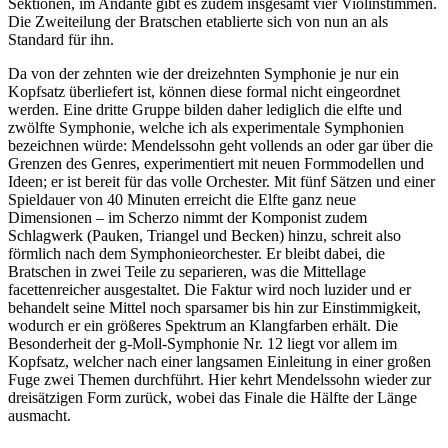
Sektionen, im Andante gibt es zudem insgesamt vier Violinstimmen.
Die Zweiteilung der Bratschen etablierte sich von nun an als
Standard für ihn.
Da von der zehnten wie der dreizehnten Symphonie je nur ein
Kopfsatz überliefert ist, können diese formal nicht eingeordnet
werden. Eine dritte Gruppe bilden daher lediglich die elfte und
zwölfte Symphonie, welche ich als experimentale Symphonien
bezeichnen würde: Mendelssohn geht vollends an oder gar über die
Grenzen des Genres, experimentiert mit neuen Formmodellen und
Ideen; er ist bereit für das volle Orchester. Mit fünf Sätzen und einer
Spieldauer von 40 Minuten erreicht die Elfte ganz neue
Dimensionen – im Scherzo nimmt der Komponist zudem
Schlagwerk (Pauken, Triangel und Becken) hinzu, schreit also
förmlich nach dem Symphonieorchester. Er bleibt dabei, die
Bratschen in zwei Teile zu separieren, was die Mittellage
facettenreicher ausgestaltet. Die Faktur wird noch luzider und er
behandelt seine Mittel noch sparsamer bis hin zur Einstimmigkeit,
wodurch er ein größeres Spektrum an Klangfarben erhält. Die
Besonderheit der g-Moll-Symphonie Nr. 12 liegt vor allem im
Kopfsatz, welcher nach einer langsamen Einleitung in einer großen
Fuge zwei Themen durchführt. Hier kehrt Mendelssohn wieder zur
dreisätzigen Form zurück, wobei das Finale die Hälfte der Länge
ausmacht.