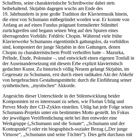
Schaffens, seine charakteristische Schreibweise dabei stets
beibehaltend. Skrjabin dagegen wuchs am Ende des
19. Jahrhunderts in jene große Tradition der Klaviermusik hinein,
die einst von Schumann mitbegründet worden war. Er konnte von
Anfang an auf einen Fundus prägnant formulierter Stilmittel
zurückgreifen und begann seinen Weg auf den Spuren eines
überragenden Vorbilds: Frédéric Chopin. Während viele frühe
Klavierwerke Schumanns eigentümlich gattungslos, da vorbildlos
sind, komponiert der junge Skrjabin in den Gattungen, denen
Chopin zu charakteristischem Profil verholfen hatte – Mazurka,
Prélude, Étude, Polonaise –, und entwickelt einen eigenen Tonfall in
der Auseinandersetzung mit diesem Erbe explizit klavieristisch
gedachter Kunst. Zu historisch völlig Neuem gelangt Skrjabin, im
Gegensatz zu Schumann, erst durch einen radikalen Akt der Abkehr
von hergebrachten Gestaltungsmitteln: durch die Einführung seiner
synthetischen, „mystischen“ Akkorde.
Angesichts dieser Unterschiede in der Stilentwicklung beider
Komponisten ist es interessant zu sehen, wie Florian Uhlig und
Pervez Mody ihre CD-Zyklen einteilen. Uhlig hat jede Folge seines
Schumann-Projekts unter ein bestimmtes Motto gestellt. Im Fokus
der jeweiligen Veröffentlichung steht bei ihm entweder eine
Werkgruppe („Schumann und die Sonate“, „Schumann und der
Kontrapunkt“) oder ein biographisch-sozialer Bezug („Der junge
Virtuose“, „Schumann und seine Töchter“). Dies geht durchaus mit