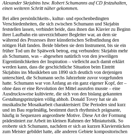
Alexander Skrjabins bzw. Robert Schumanns auf CD festzuhalten,
einen weiteren Schritt näher gekommen.
Bei allen persönlichkeits-, kultur- und epochenbedingten
Verschiedenheiten, die sich zwischen Schumann und Skrjabin
feststellen lassen, verbindet beide, dass ihnen das Klavier zu Beginn
ihrer Laufbahn ein unverzichtbarer Begleiter war, an dem sie
während des Prozesses ihrer künstlerischen Selbstfindung den
nötigen Halt fanden. Beide blieben sie dem Instrument, bis sie ein
früher Tod um ihr Spätwerk betrog, eng verbunden: Skrjabin mehr
als Schumann, was – abgesehen natürlich von den jeweiligen
Eigentümlichkeiten der Inspiration – vielleicht auch damit erklärt
werden kann, dass die geschichtliche Situation beim Eintritt
Skrjabins ins Musikleben um 1890 sich deutlich von derjenigen
unterschied, die Schumann sechs Jahrzehnte zuvor vorgefunden
hatte. Schumann war von Anfang an ein ganz eigener Kopf, der –
ohne dass er eine Revolution der Mittel ausrufen musste – eine
Ausdrucksweise kultivierte, die sich von den bislang gekannten
Gestaltungsprinzipien völlig abhob. Donald Tovey hat sie als
musikalische Mosaikarbeit charakterisiert: Die Perioden sind kurz
und im Bau regelmäßig, bestimmt durch rhythmisch prägnante,
häufig in Sequenzen angeordnete Motive. Diese Art der Formung
prädestiniert zur Arbeit im kleinen Rahmen der Miniaturistik. So
eroberte sich Schumann, nachdem er sich an kurzen Klavierstücken
zum Meister gebildet hatte, alle anderen Gebiete kompositorischen