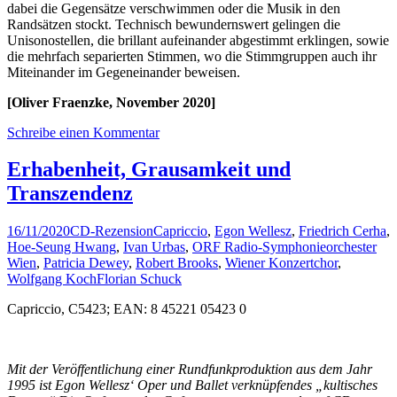
dabei die Gegensätze verschwimmen oder die Musik in den
Randsätzen stockt. Technisch bewundernswert gelingen die
Unisonostellen, die brillant aufeinander abgestimmt erklingen, sowie
die mehrfach separierten Stimmen, wo die Stimmgruppen auch ihr
Miteinander im Gegeneinander beweisen.
[Oliver Fraenzke, November 2020]
Schreibe einen Kommentar
Erhabenheit, Grausamkeit und
Transzendenz
16/11/2020
CD-Rezension
Capriccio
,
Egon Wellesz
,
Friedrich Cerha
,
Hoe-Seung Hwang
,
Ivan Urbas
,
ORF Radio-Symphonieorchester
Wien
,
Patricia Dewey
,
Robert Brooks
,
Wiener Konzertchor
,
Wolfgang Koch
Florian Schuck
Capriccio, C5423; EAN: 8 45221 05423 0
Mit der Veröffentlichung einer Rundfunkproduktion aus dem Jahr
1995 ist Egon Wellesz‘ Oper und Ballet verknüpfendes „kultisches