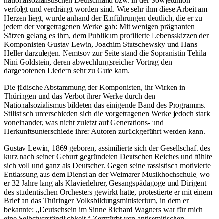
nationalsozialistischen Deutschland bzw. in der Sowjetunion
verfolgt und verdrängt worden sind. Wie sehr ihm diese Arbeit am
Herzen liegt, wurde anhand der Einführungen deutlich, die er zu
jedem der vorgetragenen Werke gab: Mit wenigen prägnanten
Sätzen gelang es ihm, dem Publikum profilierte Lebensskizzen der
Komponisten Gustav Lewin, Joachim Stutschewsky und Hans
Heller darzulegen. Nemtsov zur Seite stand die Sopranistin Tehila
Nini Goldstein, deren abwechlungsreicher Vortrag den
dargebotenen Liedern sehr zu Gute kam.
Die jüdische Abstammung der Komponisten, ihr Wirken in
Thüringen und das Verbot ihrer Werke durch den
Nationalsozialismus bildeten das einigende Band des Programms.
Stilistisch unterschieden sich die vorgetragenen Werke jedoch stark
voneinander, was nicht zuletzt auf Generations- und
Herkunftsunterschiede ihrer Autoren zurückgeführt werden kann.
Gustav Lewin, 1869 geboren, assimilierte sich der Gesellschaft des
kurz nach seiner Geburt gegründeten Deutschen Reiches und fühlte
sich voll und ganz als Deutscher. Gegen seine rassistisch motivierte
Entlassung aus dem Dienst an der Weimarer Musikhochschule, wo
er 32 Jahre lang als Klavierlehrer, Gesangspädagoge und Dirigent
des studentischen Orchesters gewirkt hatte, protestierte er mit einem
Brief an das Thüringer Volksbildungsministerium, in dem er
bekannte: „Deutschsein im Sinne Richard Wagners war für mich
eine Selbstverständlichkeit.“ Zermürbt von antisemitischen