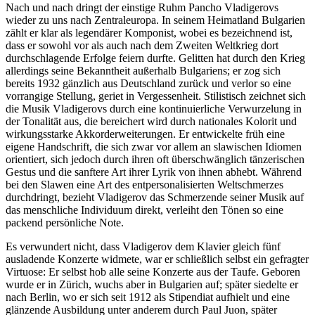
Nach und nach dringt der einstige Ruhm Pancho Vladigerovs
wieder zu uns nach Zentraleuropa. In seinem Heimatland Bulgarien
zählt er klar als legendärer Komponist, wobei es bezeichnend ist,
dass er sowohl vor als auch nach dem Zweiten Weltkrieg dort
durchschlagende Erfolge feiern durfte. Gelitten hat durch den Krieg
allerdings seine Bekanntheit außerhalb Bulgariens; er zog sich
bereits 1932 gänzlich aus Deutschland zurück und verlor so eine
vorrangige Stellung, geriet in Vergessenheit. Stilistisch zeichnet sich
die Musik Vladigerovs durch eine kontinuierliche Verwurzelung in
der Tonalität aus, die bereichert wird durch nationales Kolorit und
wirkungsstarke Akkorderweiterungen. Er entwickelte früh eine
eigene Handschrift, die sich zwar vor allem an slawischen Idiomen
orientiert, sich jedoch durch ihren oft überschwänglich tänzerischen
Gestus und die sanftere Art ihrer Lyrik von ihnen abhebt. Während
bei den Slawen eine Art des entpersonalisierten Weltschmerzes
durchdringt, bezieht Vladigerov das Schmerzende seiner Musik auf
das menschliche Individuum direkt, verleiht den Tönen so eine
packend persönliche Note.
Es verwundert nicht, dass Vladigerov dem Klavier gleich fünf
ausladende Konzerte widmete, war er schließlich selbst ein gefragter
Virtuose: Er selbst hob alle seine Konzerte aus der Taufe. Geboren
wurde er in Zürich, wuchs aber in Bulgarien auf; später siedelte er
nach Berlin, wo er sich seit 1912 als Stipendiat aufhielt und eine
glänzende Ausbildung unter anderem durch Paul Juon, später