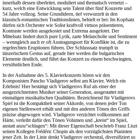
innerhalb dessen überleitet, moduliert und thematisch vernetzt –
kurz, welch eine Entwicklung sein Talent über fünf Konzerte und
54 Jahre vollzog. Seine Grundideen, tief verwurzelt in den
klassisch-romantischen Traditionslinien, behielt er bei: Im Kopfsatz
dürfen sich Orchester wie Solist kraftvoll virtuos präsentieren,
Kontraste werden ausgekostet und Extrema ausgelotet. Der
Mittelsatz lindert durch pure Lyrik, zarte Melancholie und Sentiment
– wenngleich auch er oft Austragungsort für Konflikte ist, die zu
regelrechten Eruptionen führen. Der Schlusssatz trumpft in
tänzerischem Gestus auf, gerade hier werden die bulgarischen
Elemente deutlich, und führt das Konzert zu einem beschwingten,
versöhnlichen Ende.
In der Aufnahme des 5. Klavierkonzerts hören wir den
Komponisten Pancho Vladigerov selbst am Klavier. Welch ein
Erlebnis! Hier bestätigt sich Vladigerovs Ruf als einer der
ausgezeichnetsten Musiker seiner Generation, ausgestattet mit
einmaligen musikalischen Qualitäten. Bezeichnend für Vladigerovs
Spiel ist die Kompaktheit seiner Akkorde, von denen jeder Ton
eigenen Stellenwert erhält und mit den anderen Tönen des Griffs
präzise abgewogen wird. Vladigerov verzichtet vollkommen auf
Härte, verleiht dafür den Tönen Volumen und „kreist“ im Spiel,
anstatt anzu“schlagen“: Mit dieser Eigenschaft beschrieb Franz Liszt
seinen Kollegen Frédéric Chopin als den vorzüglichsten Pianisten
jener Zeit. In der Linie denkt Vladigerov orchestral, diversifiziert so