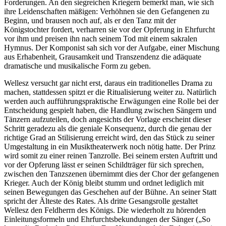
Forderungen. An den siegreichen Kriegern bemerkt man, wie sich
ihre Leidenschaften mäßigen: Verhöhnen sie den Gefangenen zu
Beginn, und brausen noch auf, als er den Tanz mit der
Königstochter fordert, verharren sie vor der Opferung in Ehrfurcht
vor ihm und preisen ihn nach seinem Tod mit einem sakralen
Hymnus. Der Komponist sah sich vor der Aufgabe, einer Mischung
aus Erhabenheit, Grausamkeit und Transzendenz die adäquate
dramatische und musikalische Form zu geben.
Wellesz versucht gar nicht erst, daraus ein traditionelles Drama zu
machen, stattdessen spitzt er die Ritualisierung weiter zu. Natürlich
werden auch aufführungspraktische Erwägungen eine Rolle bei der
Entscheidung gespielt haben, die Handlung zwischen Sängern und
Tänzern aufzuteilen, doch angesichts der Vorlage erscheint dieser
Schritt geradezu als die geniale Konsequenz, durch die genau der
richtige Grad an Stilisierung erreicht wird, den das Stück zu seiner
Umgestaltung in ein Musiktheaterwerk noch nötig hatte. Der Prinz
wird somit zu einer reinen Tanzrolle. Bei seinem ersten Auftritt und
vor der Opferung lässt er seinen Schildträger für sich sprechen,
zwischen den Tanzszenen übernimmt dies der Chor der gefangenen
Krieger. Auch der König bleibt stumm und ordnet lediglich mit
seinen Bewegungen das Geschehen auf der Bühne. An seiner Statt
spricht der Älteste des Rates. Als dritte Gesangsrolle gestaltet
Wellesz den Feldherrn des Königs. Die wiederholt zu hörenden
Einleitungsformeln und Ehrfurchtsbekundungen der Sänger („So