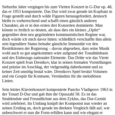
Siebzehn Jahre vergingen bis zum Vierten Konzert in G-Dur op. 48,
das er 1953 komponierte. Das Dur wird zwar gerade im Kopfsatz in
Frage gestellt und durch wilde Figuren herausgefordert, dennoch
bleibt es vorherrschend und schafft einen gänzlich anderen
Charakter, als er in den ersten drei Konzerten dominierte. Man
könnte es freilich so deuten, als dass dies ein kleines „Opfer“
gegenüber dem neu gegründeten kommunistischen Regime war,
doch würde ich mich davor hüten: schließlich verschaffte ihm allein
sein legendärer Status beinahe gänzliche Immunität vor den
Restriktionen der Regierung – davon abgesehen, dass seine Musik
wohl auch so gut angekommen wäre aufgrund der Tonalitätsbasis
und des Einbezugs nationaler Elemente. Das Dritte wie das Vierte
Konzert spielt Ivan Drenikov, klar in seinen formalen Vorstellungen
und präzise im Anschlag, der vielgestaltig daherkommt und zu
keiner Zeit unnötig brutal wäre. Drenikovs Spiel besitzt Volumen
und ein Gespür für Kontraste, Verständnis für die melodiösen
Linien.
Sein letztes Klavierkonzert komponierte Pancho Vladigerov 1963 in
der Tonart D-Dur und gab ihm die Opuszahl 58. Es ist das
Strahlendste und Freundlichste aus dem Zyklus, das Dur-Gemüt
wird zelebriert. Im Umfang knüpft der Komponist nun wieder an
seinen Erstling an, doch gerade im direkten Vergleich fällt auf, wie
unbeschwert er nun die Form erfüllen kann und wie elegant er