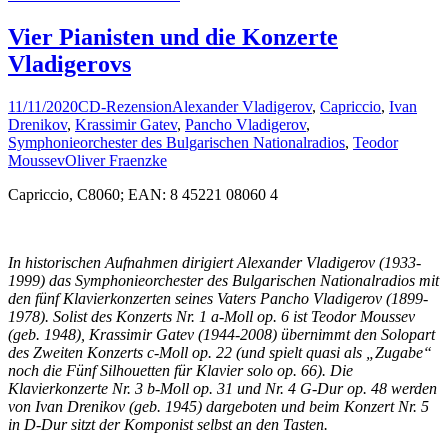
Vier Pianisten und die Konzerte
Vladigerovs
11/11/2020
CD-Rezension
Alexander Vladigerov
,
Capriccio
,
Ivan
Drenikov
,
Krassimir Gatev
,
Pancho Vladigerov
,
Symphonieorchester des Bulgarischen Nationalradios
,
Teodor
Moussev
Oliver Fraenzke
Capriccio, C8060; EAN: 8 45221 08060 4
In historischen Aufnahmen dirigiert Alexander Vladigerov (1933-
1999) das Symphonieorchester des Bulgarischen Nationalradios mit
den fünf Klavierkonzerten seines Vaters Pancho Vladigerov (1899-
1978). Solist des Konzerts Nr. 1 a-Moll op. 6 ist Teodor Moussev
(geb. 1948), Krassimir Gatev (1944-2008) übernimmt den Solopart
des Zweiten Konzerts c-Moll op. 22 (und spielt quasi als „Zugabe“
noch die Fünf Silhouetten für Klavier solo op. 66). Die
Klavierkonzerte Nr. 3 b-Moll op. 31 und Nr. 4 G-Dur op. 48 werden
von Ivan Drenikov (geb. 1945) dargeboten und beim Konzert Nr. 5
in D-Dur sitzt der Komponist selbst an den Tasten.