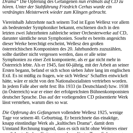
Drama“
Die Opferung des Gefangenen
nun erstmals auf CD zu
hören. Unter der Stabführung Friedrich Cerhas wurde ein
verdrängtes Meisterwerk wieder zum Klingen gebracht.
Viereinhalb Jahrzehnte nach seinem Tod ist Egon Wellesz vor allem
als bedeutender Symphoniker bekannt, erschienen doch in den
letzten zwei Jahrzehnten zahlreiche seiner Orchesterwerke auf CD,
darunter sämtliche neun Symphonien. Sosehr es bereits angesichts
dieser Werke berechtigt erscheint, Wellesz den großen
österreichischen Komponisten des 20. Jahrhunderts zuzuzählen,
sollte darüber nicht vergessen werden, dass er alle seine
Symphonien zu einer Zeit komponierte, als er gar nicht mehr in
Österreich lebte. Als er 1945, fast 60-jährig, mit der Arbeit an seiner
Ersten begann, befand er sich schon sieben Jahre lang im englischen
Exil. Es ist müßig zu fragen, wie sich Wellesz‘ Schaffen entwickelt
hätte, wäre er nicht von den Nationalsozialisten vertrieben worden.
In jedem Falle aber steht fest: Bis 1933 (in Deutschland) bzw. 1938
(in Österreich) war er einer der erfolgreichsten Bühnenkomponisten
deutscher Sprache. Das auf der vorliegenden CD präsentierte Werk
lässt verstehen, warum dies so war.
Die Opferung des Gefangenen
vollendete Wellesz 1925, wenige
Tage vor seinem 40. Geburtstag. Er bezeichnete das einaktige,
knapp einstündige Werk als „kultisches Drama“, damit dem
Umstand Rechnung tragend, dass es sich nicht ohne Weiteres einer