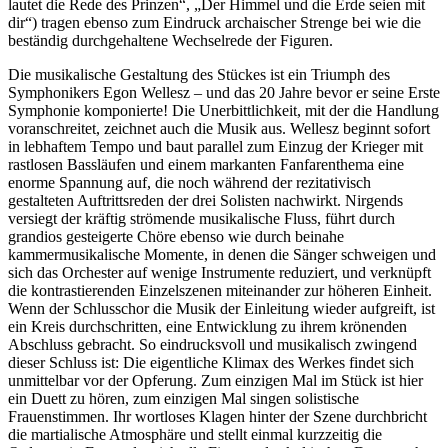
lautet die Rede des Prinzen“, „Der Himmel und die Erde seien mit
dir“) tragen ebenso zum Eindruck archaischer Strenge bei wie die
beständig durchgehaltene Wechselrede der Figuren.
Die musikalische Gestaltung des Stückes ist ein Triumph des
Symphonikers Egon Wellesz – und das 20 Jahre bevor er seine Erste
Symphonie komponierte! Die Unerbittlichkeit, mit der die Handlung
voranschreitet, zeichnet auch die Musik aus. Wellesz beginnt sofort
in lebhaftem Tempo und baut parallel zum Einzug der Krieger mit
rastlosen Bassläufen und einem markanten Fanfarenthema eine
enorme Spannung auf, die noch während der rezitativisch
gestalteten Auftrittsreden der drei Solisten nachwirkt. Nirgends
versiegt der kräftig strömende musikalische Fluss, führt durch
grandios gesteigerte Chöre ebenso wie durch beinahe
kammermusikalische Momente, in denen die Sänger schweigen und
sich das Orchester auf wenige Instrumente reduziert, und verknüpft
die kontrastierenden Einzelszenen miteinander zur höheren Einheit.
Wenn der Schlusschor die Musik der Einleitung wieder aufgreift, ist
ein Kreis durchschritten, eine Entwicklung zu ihrem krönenden
Abschluss gebracht. So eindrucksvoll und musikalisch zwingend
dieser Schluss ist: Die eigentliche Klimax des Werkes findet sich
unmittelbar vor der Opferung. Zum einzigen Mal im Stück ist hier
ein Duett zu hören, zum einzigen Mal singen solistische
Frauenstimmen. Ihr wortloses Klagen hinter der Szene durchbricht
die martialische Atmosphäre und stellt einmal kurzzeitig die