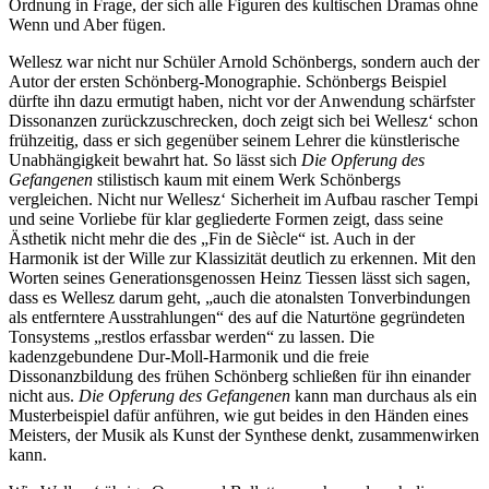
Ordnung in Frage, der sich alle Figuren des kultischen Dramas ohne
Wenn und Aber fügen.
Wellesz war nicht nur Schüler Arnold Schönbergs, sondern auch der
Autor der ersten Schönberg-Monographie. Schönbergs Beispiel
dürfte ihn dazu ermutigt haben, nicht vor der Anwendung schärfster
Dissonanzen zurückzuschrecken, doch zeigt sich bei Wellesz‘ schon
frühzeitig, dass er sich gegenüber seinem Lehrer die künstlerische
Unabhängigkeit bewahrt hat. So lässt sich
Die Opferung des
Gefangenen
stilistisch kaum mit einem Werk Schönbergs
vergleichen. Nicht nur Wellesz‘ Sicherheit im Aufbau rascher Tempi
und seine Vorliebe für klar gegliederte Formen zeigt, dass seine
Ästhetik nicht mehr die des „Fin de Siècle“ ist. Auch in der
Harmonik ist der Wille zur Klassizität deutlich zu erkennen. Mit den
Worten seines Generationsgenossen Heinz Tiessen lässt sich sagen,
dass es Wellesz darum geht, „auch die atonalsten Tonverbindungen
als entferntere Ausstrahlungen“ des auf die Naturtöne gegründeten
Tonsystems „restlos erfassbar werden“ zu lassen. Die
kadenzgebundene Dur-Moll-Harmonik und die freie
Dissonanzbildung des frühen Schönberg schließen für ihn einander
nicht aus.
Die Opferung des Gefangenen
kann man durchaus als ein
Musterbeispiel dafür anführen, wie gut beides in den Händen eines
Meisters, der Musik als Kunst der Synthese denkt, zusammenwirken
kann.