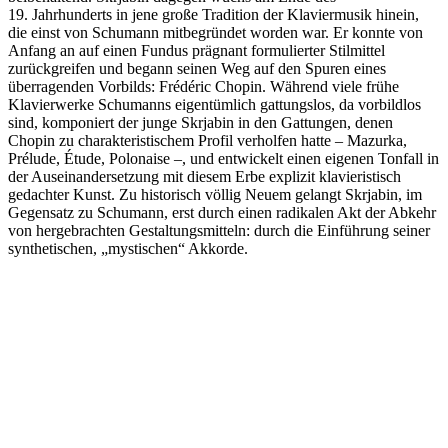
19. Jahrhunderts in jene große Tradition der Klaviermusik hinein,
die einst von Schumann mitbegründet worden war. Er konnte von
Anfang an auf einen Fundus prägnant formulierter Stilmittel
zurückgreifen und begann seinen Weg auf den Spuren eines
überragenden Vorbilds: Frédéric Chopin. Während viele frühe
Klavierwerke Schumanns eigentümlich gattungslos, da vorbildlos
sind, komponiert der junge Skrjabin in den Gattungen, denen
Chopin zu charakteristischem Profil verholfen hatte – Mazurka,
Prélude, Étude, Polonaise –, und entwickelt einen eigenen Tonfall in
der Auseinandersetzung mit diesem Erbe explizit klavieristisch
gedachter Kunst. Zu historisch völlig Neuem gelangt Skrjabin, im
Gegensatz zu Schumann, erst durch einen radikalen Akt der Abkehr
von hergebrachten Gestaltungsmitteln: durch die Einführung seiner
synthetischen, „mystischen“ Akkorde.