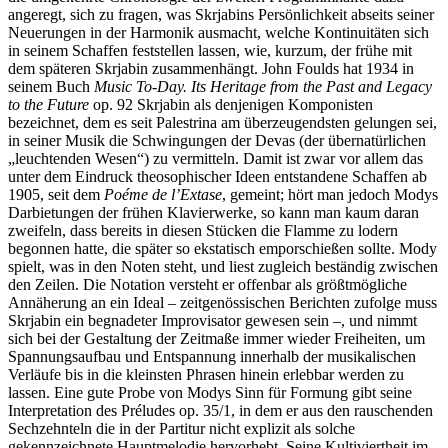
angeregt, sich zu fragen, was Skrjabins Persönlichkeit abseits seiner
Neuerungen in der Harmonik ausmacht, welche Kontinuitäten sich
in seinem Schaffen feststellen lassen, wie, kurzum, der frühe mit
dem späteren Skrjabin zusammenhängt. John Foulds hat 1934 in
seinem Buch
Music To-Day. Its Heritage from the Past and Legacy
to the Future
op. 92 Skrjabin als denjenigen Komponisten
bezeichnet, dem es seit Palestrina am überzeugendsten gelungen sei,
in seiner Musik die Schwingungen der Devas (der übernatürlichen
„leuchtenden Wesen“) zu vermitteln. Damit ist zwar vor allem das
unter dem Eindruck theosophischer Ideen entstandene Schaffen ab
1905, seit dem
Poéme de l’Extase
, gemeint; hört man jedoch Modys
Darbietungen der frühen Klavierwerke, so kann man kaum daran
zweifeln, dass bereits in diesen Stücken die Flamme zu lodern
begonnen hatte, die später so ekstatisch emporschießen sollte. Mody
spielt, was in den Noten steht, und liest zugleich beständig zwischen
den Zeilen. Die Notation versteht er offenbar als größtmögliche
Annäherung an ein Ideal – zeitgenössischen Berichten zufolge muss
Skrjabin ein begnadeter Improvisator gewesen sein –, und nimmt
sich bei der Gestaltung der Zeitmaße immer wieder Freiheiten, um
Spannungsaufbau und Entspannung innerhalb der musikalischen
Verläufe bis in die kleinsten Phrasen hinein erlebbar werden zu
lassen. Eine gute Probe von Modys Sinn für Formung gibt seine
Interpretation des Préludes op. 35/1, in dem er aus den rauschenden
Sechzehnteln die in der Partitur nicht explizit als solche
gekennzeichnete Hauptmelodie hervorhebt. Seine Kultiviertheit im