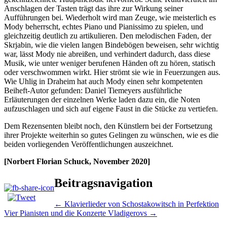
Anschlagen der Tasten trägt das ihre zur Wirkung seiner
Aufführungen bei. Wiederholt wird man Zeuge, wie meisterlich es
Mody beherrscht, echtes Piano und Pianissimo zu spielen, und
gleichzeitig deutlich zu artikulieren. Den melodischen Faden, der
Skrjabin, wie die vielen langen Bindebögen beweisen, sehr wichtig
war, lässt Mody nie abreißen, und verhindert dadurch, dass diese
Musik, wie unter weniger berufenen Händen oft zu hören, statisch
oder verschwommen wirkt. Hier strömt sie wie in Feuerzungen aus.
Wie Uhlig in Draheim hat auch Mody einen sehr kompetenten
Beiheft-Autor gefunden: Daniel Tiemeyers ausführliche
Erläuterungen der einzelnen Werke laden dazu ein, die Noten
aufzuschlagen und sich auf eigene Faust in die Stücke zu vertiefen.
Dem Rezensenten bleibt noch, den Künstlern bei der Fortsetzung
ihrer Projekte weiterhin so gutes Gelingen zu wünschen, wie es die
beiden vorliegenden Veröffentlichungen auszeichnet.
[Norbert Florian Schuck, November 2020]
Beitragsnavigation
←
Klavierlieder von Schostakowitsch in Perfektion
Vier Pianisten und die Konzerte Vladigerovs
→