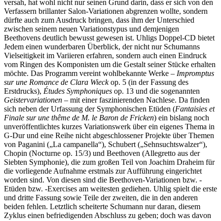
versah, hat wohl nicht nur seinen Grund darin, dass er sich von den
Verfassern brillanter Salon-Variationen abgrenzen wollte, sondern
dürfte auch zum Ausdruck bringen, dass ihm der Unterschied
zwischen seinem neuen Variationstypus und demjenigen
Beethovens deutlich bewusst gewesen ist. Uhligs Doppel-CD bietet
Jedem einen wunderbaren Überblick, der nicht nur Schumanns
Vielseitigkeit im Variieren erfahren, sondern auch einen Eindruck
vom Ringen des Komponisten um die Gestalt seiner Stücke erhalten
möchte. Das Programm vereint wohlbekannte Werke –
Impromptus
sur une Romance de Clara Wieck
op. 5 (in der Fassung des
Erstdrucks),
Études Symphoniques
op. 13 und die sogenannten
Geistervariationen
– mit einer faszinierenden Nachlese. Da finden
sich neben der Urfassung der Symphonischen Etüden (
Fantaisies et
Finale sur une thême de M. le Baron de Fricken
) ein bislang noch
unveröffentlichtes kurzes Variationswerk über ein eigenes Thema in
G-Dur und eine Reihe nicht abgeschlossener Projekte über Themen
von Paganini („La campanella“), Schubert („Sehnsuchtswalzer“),
Chopin (Nocturne op. 15/3) und Beethoven (Allegretto aus der
Siebten Symphonie), die zum großen Teil von Joachim Draheim für
die vorliegende Aufnahme erstmals zur Aufführung eingerichtet
worden sind. Von diesen sind die Beethoven-Variationen bzw. -
Etüden bzw. -Exercises am weitesten gediehen. Uhlig spielt die erste
und dritte Fassung sowie Teile der zweiten, die in den anderen
beiden fehlen. Letztlich scheiterte Schumann nur daran, diesem
Zyklus einen befriedigenden Abschluss zu geben; doch was davon