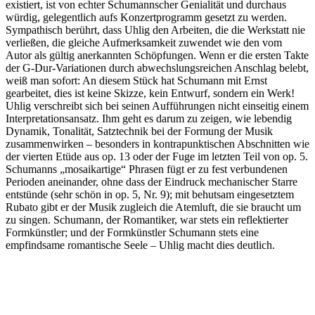
existiert, ist von echter Schumannscher Genialität und durchaus
würdig, gelegentlich aufs Konzertprogramm gesetzt zu werden.
Sympathisch berührt, dass Uhlig den Arbeiten, die die Werkstatt nie
verließen, die gleiche Aufmerksamkeit zuwendet wie den vom
Autor als gültig anerkannten Schöpfungen. Wenn er die ersten Takte
der G-Dur-Variationen durch abwechslungsreichen Anschlag belebt,
weiß man sofort: An diesem Stück hat Schumann mit Ernst
gearbeitet, dies ist keine Skizze, kein Entwurf, sondern ein Werk!
Uhlig verschreibt sich bei seinen Aufführungen nicht einseitig einem
Interpretationsansatz. Ihm geht es darum zu zeigen, wie lebendig
Dynamik, Tonalität, Satztechnik bei der Formung der Musik
zusammenwirken – besonders in kontrapunktischen Abschnitten wie
der vierten Etüde aus op. 13 oder der Fuge im letzten Teil von op. 5.
Schumanns „mosaikartige“ Phrasen fügt er zu fest verbundenen
Perioden aneinander, ohne dass der Eindruck mechanischer Starre
entstünde (sehr schön in op. 5, Nr. 9); mit behutsam eingesetztem
Rubato gibt er der Musik zugleich die Atemluft, die sie braucht um
zu singen. Schumann, der Romantiker, war stets ein reflektierter
Formkünstler; und der Formkünstler Schumann stets eine
empfindsame romantische Seele – Uhlig macht dies deutlich.