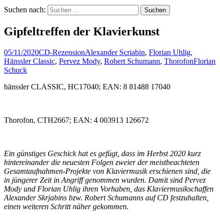
Suchen nach:
Gipfeltreffen der Klavierkunst
05/11/2020
CD-Rezension
Alexander Scriabin
,
Florian Uhlig
,
Hänssler Classic
,
Pervez Mody
,
Robert Schumann
,
Thorofon
Florian
Schuck
hänssler CLASSIC, HC17040; EAN: 8 81488 17040
Thorofon, CTH2667; EAN: 4 003913 126672
Ein günstiges Geschick hat es gefügt, dass im Herbst 2020 kurz
hintereinander die neuesten Folgen zweier der meistbeachteten
Gesamtaufnahmen-Projekte von Klaviermusik erschienen sind, die
in jüngerer Zeit in Angriff genommen wurden. Damit sind Pervez
Mody und Florian Uhlig ihren Vorhaben, das Klaviermusikschaffen
Alexander Skrjabins bzw. Robert Schumanns auf CD festzuhalten,
einen weiteren Schritt näher gekommen.