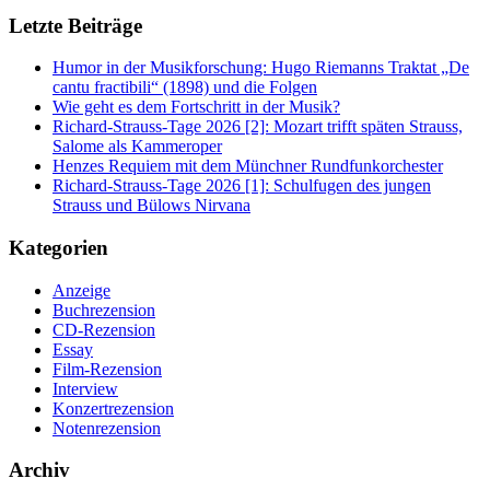
Letzte Beiträge
Humor in der Musikforschung: Hugo Riemanns Traktat „De
cantu fractibili“ (1898) und die Folgen
Wie geht es dem Fortschritt in der Musik?
Richard-Strauss-Tage 2026 [2]: Mozart trifft späten Strauss,
Salome als Kammeroper
Henzes Requiem mit dem Münchner Rundfunkorchester
Richard-Strauss-Tage 2026 [1]: Schulfugen des jungen
Strauss und Bülows Nirvana
Kategorien
Anzeige
Buchrezension
CD-Rezension
Essay
Film-Rezension
Interview
Konzertrezension
Notenrezension
Archiv