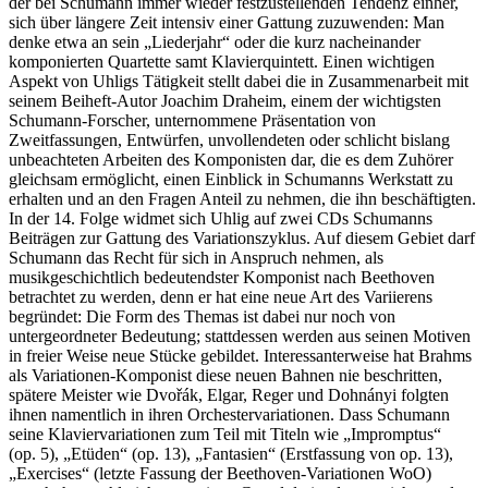
der bei Schumann immer wieder festzustellenden Tendenz einher,
sich über längere Zeit intensiv einer Gattung zuzuwenden: Man
denke etwa an sein „Liederjahr“ oder die kurz nacheinander
komponierten Quartette samt Klavierquintett. Einen wichtigen
Aspekt von Uhligs Tätigkeit stellt dabei die in Zusammenarbeit mit
seinem Beiheft-Autor Joachim Draheim, einem der wichtigsten
Schumann-Forscher, unternommene Präsentation von
Zweitfassungen, Entwürfen, unvollendeten oder schlicht bislang
unbeachteten Arbeiten des Komponisten dar, die es dem Zuhörer
gleichsam ermöglicht, einen Einblick in Schumanns Werkstatt zu
erhalten und an den Fragen Anteil zu nehmen, die ihn beschäftigten.
In der 14. Folge widmet sich Uhlig auf zwei CDs Schumanns
Beiträgen zur Gattung des Variationszyklus. Auf diesem Gebiet darf
Schumann das Recht für sich in Anspruch nehmen, als
musikgeschichtlich bedeutendster Komponist nach Beethoven
betrachtet zu werden, denn er hat eine neue Art des Variierens
begründet: Die Form des Themas ist dabei nur noch von
untergeordneter Bedeutung; stattdessen werden aus seinen Motiven
in freier Weise neue Stücke gebildet. Interessanterweise hat Brahms
als Variationen-Komponist diese neuen Bahnen nie beschritten,
spätere Meister wie Dvořák, Elgar, Reger und Dohnányi folgten
ihnen namentlich in ihren Orchestervariationen. Dass Schumann
seine Klaviervariationen zum Teil mit Titeln wie „Impromptus“
(op. 5), „Etüden“ (op. 13), „Fantasien“ (Erstfassung von op. 13),
„Exercises“ (letzte Fassung der Beethoven-Variationen WoO)