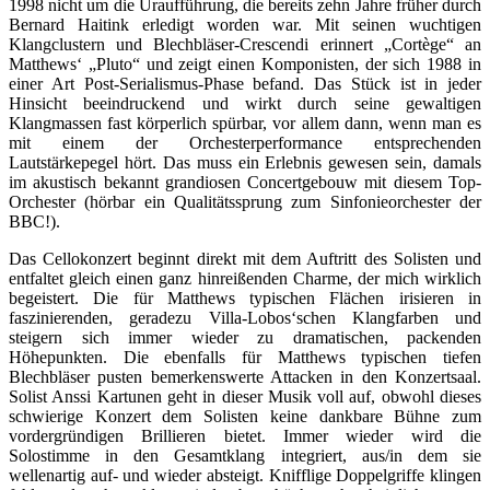
1998 nicht um die Uraufführung, die bereits zehn Jahre früher durch
Bernard Haitink erledigt worden war. Mit seinen wuchtigen
Klangclustern und Blechbläser-Crescendi erinnert „Cortège“ an
Matthews‘ „Pluto“ und zeigt einen Komponisten, der sich 1988 in
einer Art Post-Serialismus-Phase befand. Das Stück ist in jeder
Hinsicht beeindruckend und wirkt durch seine gewaltigen
Klangmassen fast körperlich spürbar, vor allem dann, wenn man es
mit einem der Orchesterperformance entsprechenden
Lautstärkepegel hört. Das muss ein Erlebnis gewesen sein, damals
im akustisch bekannt grandiosen Concertgebouw mit diesem Top-
Orchester (hörbar ein Qualitätssprung zum Sinfonieorchester der
BBC!).
Das Cellokonzert beginnt direkt mit dem Auftritt des Solisten und
entfaltet gleich einen ganz hinreißenden Charme, der mich wirklich
begeistert. Die für Matthews typischen Flächen irisieren in
faszinierenden, geradezu Villa-Lobos‘schen Klangfarben und
steigern sich immer wieder zu dramatischen, packenden
Höhepunkten. Die ebenfalls für Matthews typischen tiefen
Blechbläser pusten bemerkenswerte Attacken in den Konzertsaal.
Solist Anssi Kartunen geht in dieser Musik voll auf, obwohl dieses
schwierige Konzert dem Solisten keine dankbare Bühne zum
vordergründigen Brillieren bietet. Immer wieder wird die
Solostimme in den Gesamtklang integriert, aus/in dem sie
wellenartig auf- und wieder absteigt. Knifflige Doppelgriffe klingen