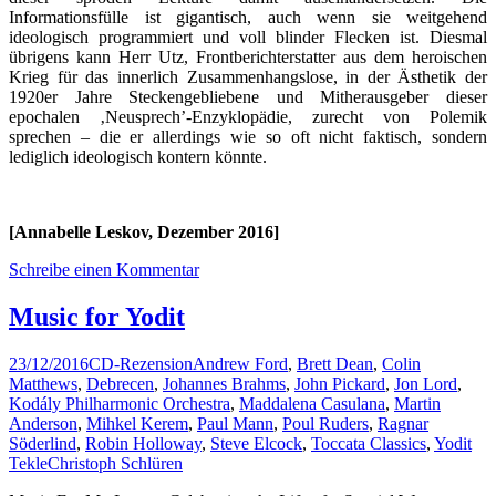
Informationsfülle ist gigantisch, auch wenn sie weitgehend
ideologisch programmiert und voll blinder Flecken ist. Diesmal
übrigens kann Herr Utz, Frontberichterstatter aus dem heroischen
Krieg für das innerlich Zusammenhangslose, in der Ästhetik der
1920er Jahre Steckengebliebene und Mitherausgeber dieser
epochalen ‚Neusprech’-Enzyklopädie, zurecht von Polemik
sprechen – die er allerdings wie so oft nicht faktisch, sondern
lediglich ideologisch kontern könnte.
[Annabelle Leskov, Dezember 2016]
Schreibe einen Kommentar
Music for Yodit
23/12/2016
CD-Rezension
Andrew Ford
,
Brett Dean
,
Colin
Matthews
,
Debrecen
,
Johannes Brahms
,
John Pickard
,
Jon Lord
,
Kodály Philharmonic Orchestra
,
Maddalena Casulana
,
Martin
Anderson
,
Mihkel Kerem
,
Paul Mann
,
Poul Ruders
,
Ragnar
Söderlind
,
Robin Holloway
,
Steve Elcock
,
Toccata Classics
,
Yodit
Tekle
Christoph Schlüren