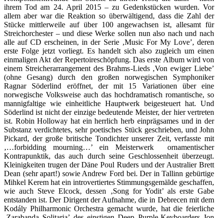
ihrem Tod am 24. April 2015 – zu Gedenkstücken wurden. Vor
allem aber war die Reaktion so überwältigend, dass die Zahl der
Stücke mittlerweile auf über 100 angewachsen ist, allesamt für
Streichorchester – und diese Werke sollen nun also nach und nach
alle auf CD erscheinen, in der Serie ‚Music For My Love’, deren
erste Folge jetzt vorliegt. Es handelt sich also zugleich um einen
einmaligen Akt der Repertoireschöpfung. Das erste Album wird von
einem Streicherarrangement des Brahms-Lieds ‚Von ewiger Liebe’
(ohne Gesang) durch den großen norwegischen Symphoniker
Ragnar Söderlind eröffnet, der mit 15 Variationen über eine
norwegische Volksweise auch das hochdramatisch romantische, so
mannigfaltige wie einheitliche Hauptwerk beigesteuert hat. Und
Söderlind ist nicht der einzige bedeutende Meister, der hier vertreten
ist. Robin Holloway hat ein herrlich herb einprägsames und in der
Substanz verdichtetes, sehr poetisches Stück geschrieben, und John
Pickard, der große britische Tondichter unserer Zeit, verfasste mit
‚…forbidding mourning…’ ein Meisterwerk ornamentischer
Kontrapunktik, das auch durch seine Geschlossenheit überzeugt.
Kleinigkeiten trugen der Däne Poul Ruders und der Australier Brett
Dean (sehr apart!) sowie Andrew Ford bei. Der in Tallinn gebürtige
Mihkel Kerem hat ein introvertiertes Stimmungsgemälde geschaffen,
wie auch Steve Elcock, dessen ‚Song for Yodit’ als erste Gabe
entstanden ist. Der Dirigent der Aufnahme, die in Debrecen mit dem
Kodály Philharmonic Orchestra gemacht wurde, hat die feierliche
‚Zarabanda Solitaria’ des einstigen Deep Purple-Keyboarders Jon