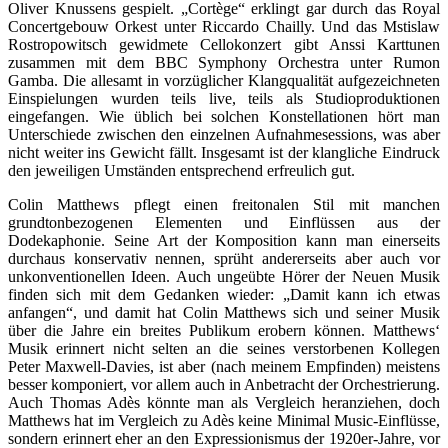
Oliver Knussens gespielt. „Cortège“ erklingt gar durch das Royal
Concertgebouw Orkest unter Riccardo Chailly. Und das Mstislaw
Rostropowitsch gewidmete Cellokonzert gibt Anssi Karttunen
zusammen mit dem BBC Symphony Orchestra unter Rumon
Gamba. Die allesamt in vorzüglicher Klangqualität aufgezeichneten
Einspielungen wurden teils live, teils als Studioproduktionen
eingefangen. Wie üblich bei solchen Konstellationen hört man
Unterschiede zwischen den einzelnen Aufnahmesessions, was aber
nicht weiter ins Gewicht fällt. Insgesamt ist der klangliche Eindruck
den jeweiligen Umständen entsprechend erfreulich gut.
Colin Matthews pflegt einen freitonalen Stil mit manchen
grundtonbezogenen Elementen und Einflüssen aus der
Dodekaphonie. Seine Art der Komposition kann man einerseits
durchaus konservativ nennen, sprüht andererseits aber auch vor
unkonventionellen Ideen. Auch ungeübte Hörer der Neuen Musik
finden sich mit dem Gedanken wieder: „Damit kann ich etwas
anfangen“, und damit hat Colin Matthews sich und seiner Musik
über die Jahre ein breites Publikum erobern können. Matthews‘
Musik erinnert nicht selten an die seines verstorbenen Kollegen
Peter Maxwell-Davies, ist aber (nach meinem Empfinden) meistens
besser komponiert, vor allem auch in Anbetracht der Orchestrierung.
Auch Thomas Adès könnte man als Vergleich heranziehen, doch
Matthews hat im Vergleich zu Adès keine Minimal Music-Einflüsse,
sondern erinnert eher an den Expressionismus der 1920er-Jahre, vor