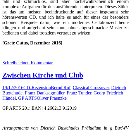
fahl und schmucklos, sind aber höchstwahrscheinlich enorm
komplexe Aufgaben für den ausführenden Interpreten. Dieses Stück
ist das am meisten beeindruckende auf dieser insgesamt sehr
hörenswerten CD, und ich halte es auch für eines der besonders
schönen Beispiele dafür, wie ein modernes Cellokonzert heute
klingen und aufgebaut sein kann, ohne abgeschmackte Muster zu
bedienen und dabei trotzdem vertraut zu wirken.
[Grete Catus, Dezember 2016]
Schreibe einen Kommentar
Zwischen Kirche und Club
19/12/2016
CD-Rezension
Bernd Ruf
,
Classical Crossover
,
Dietrich
Buxtehude
,
Franz Danksagmüller
,
Franz Tunder
,
Georg Friedrich
Händel
,
GP ARTS
Oliver Fraenzke
GP ARTS 201; EAN: 4 260213 912019
Arrangements von Dietrich Buxtehudes Präludium in g BuxWV