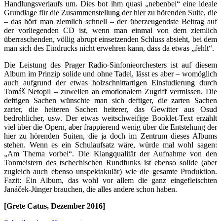
Handlungsverlaufs um. Dies bot ihm quasi „nebenbei“ eine ideale
Grundlage für die Zusammenstellung der hier zu hörenden Suite, die
– das hört man ziemlich schnell – der überzeugendste Beitrag auf
der vorliegenden CD ist, wenn man einmal von dem ziemlich
überraschenden, völlig abrupt einsetzenden Schluss absieht, bei dem
man sich des Eindrucks nicht erwehren kann, dass da etwas „fehlt“.
Die Leistung des Prager Radio-Sinfonieorchesters ist auf diesem
Album im Prinzip solide und ohne Tadel, lässt es aber – womöglich
auch aufgrund der etwas holzschnittartigen Einstudierung durch
Tomáš Netopil – zuweilen an emotionalem Zugriff vermissen. Die
deftigen Sachen wünschte man sich deftiger, die zarten Sachen
zarter, die heiteren Sachen heiterer, das Gewitter aus Osud
bedrohlicher, usw. Der etwas weitschweifige Booklet-Text erzählt
viel über die Opern, aber frappierend wenig über die Entstehung der
hier zu hörenden Suiten, die ja doch im Zentrum dieses Albums
stehen. Wenn es ein Schulaufsatz wäre, würde mal wohl sagen:
„Am Thema vorbei“. Die Klangqualität der Aufnahme von den
Tonmeistern des tschechischen Rundfunks ist ebenso solide (aber
zugleich auch ebenso unspektakulär) wie die gesamte Produktion.
Fazit: Ein Album, das wohl vor allem die ganz eingefleischten
Janáček-Jünger brauchen, die alles andere schon haben.
[Grete Catus, Dezember 2016]