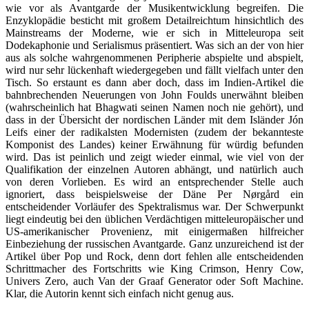
wie vor als Avantgarde der Musikentwicklung begreifen. Die
Enzyklopädie besticht mit großem Detailreichtum hinsichtlich des
Mainstreams der Moderne, wie er sich in Mitteleuropa seit
Dodekaphonie und Serialismus präsentiert. Was sich an der von hier
aus als solche wahrgenommenen Peripherie abspielte und abspielt,
wird nur sehr lückenhaft wiedergegeben und fällt vielfach unter den
Tisch. So erstaunt es dann aber doch, dass im Indien-Artikel die
bahnbrechenden Neuerungen von John Foulds unerwähnt bleiben
(wahrscheinlich hat Bhagwati seinen Namen noch nie gehört), und
dass in der Übersicht der nordischen Länder mit dem Isländer Jón
Leifs einer der radikalsten Modernisten (zudem der bekannteste
Komponist des Landes) keiner Erwähnung für würdig befunden
wird. Das ist peinlich und zeigt wieder einmal, wie viel von der
Qualifikation der einzelnen Autoren abhängt, und natürlich auch
von deren Vorlieben. Es wird an entsprechender Stelle auch
ignoriert, dass beispielsweise der Däne Per Nørgård ein
entscheidender Vorläufer des Spektralismus war. Der Schwerpunkt
liegt eindeutig bei den üblichen Verdächtigen mitteleuropäischer und
US-amerikanischer Provenienz, mit einigermaßen hilfreicher
Einbeziehung der russischen Avantgarde. Ganz unzureichend ist der
Artikel über Pop und Rock, denn dort fehlen alle entscheidenden
Schrittmacher des Fortschritts wie King Crimson, Henry Cow,
Univers Zero, auch Van der Graaf Generator oder Soft Machine.
Klar, die Autorin kennt sich einfach nicht genug aus.