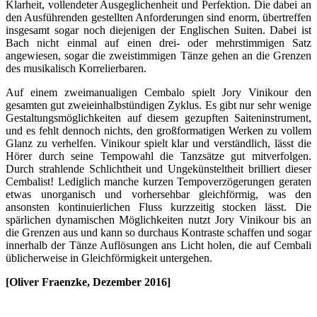
Klarheit, vollendeter Ausgeglichenheit und Perfektion. Die dabei an
den Ausführenden gestellten Anforderungen sind enorm, übertreffen
insgesamt sogar noch diejenigen der Englischen Suiten. Dabei ist
Bach nicht einmal auf einen drei- oder mehrstimmigen Satz
angewiesen, sogar die zweistimmigen Tänze gehen an die Grenzen
des musikalisch Korrelierbaren.
Auf einem zweimanualigen Cembalo spielt Jory Vinikour den
gesamten gut zweieinhalbstündigen Zyklus. Es gibt nur sehr wenige
Gestaltungsmöglichkeiten auf diesem gezupften Saiteninstrument,
und es fehlt dennoch nichts, den großformatigen Werken zu vollem
Glanz zu verhelfen. Vinikour spielt klar und verständlich, lässt die
Hörer durch seine Tempowahl die Tanzsätze gut mitverfolgen.
Durch strahlende Schlichtheit und Ungekünsteltheit brilliert dieser
Cembalist! Lediglich manche kurzen Tempoverzögerungen geraten
etwas unorganisch und vorhersehbar gleichförmig, was den
ansonsten kontinuierlichen Fluss kurzzeitig stocken lässt. Die
spärlichen dynamischen Möglichkeiten nutzt Jory Vinikour bis an
die Grenzen aus und kann so durchaus Kontraste schaffen und sogar
innerhalb der Tänze Auflösungen ans Licht holen, die auf Cembali
üblicherweise in Gleichförmigkeit untergehen.
[Oliver Fraenzke, Dezember 2016]