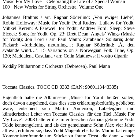
Music For My Love – Celebrating the Life of a Special Woman
100+ New Works for String Orchestra, Volume One
Johannes Brahms / arr. Ragnar Söderlind: ‚Von ewiger Liebe’;
Robin Holloway: Music for Yodit; Poul Ruders: Lullaby for Yodit;
Mihkel Kerem: A Farewell for Yodit; Andrew Ford: Sleep; Steve
Elcock: Song for Yodit, Op. 23; Brett Dean: Angels’ Wings (Music
for Yodit); Jon Lord / arr. Paul Mann: Zarabanda Solitaria; John
Pickard: –forbidding mourning…; Ragnar Söderlind: ‚Å, den
svalande wind…’: 15 Variations on a Norwegian Folk Tune, Op.
120; Maddalena Casulana / arr. Colin Matthews: Il vostro dipartir
Kodály Philharmonic Orchestra (Debrecen), Paul Mann
Toccata Classics, TOCC CD 0333 (EAN: 9060113443335)
Eigentlich hätte die Albumserie ‚Music for Yodit’ heißen sollen,
doch davon ausgehend, dass dies stets erklärungsbedürftig geblieben
wäre, entschied sich Martin Anderson, Labeleigner und
künstlerischer Leiter von Toccata Classics, für den Titel ‚Music For
My Love’. 2008 hatte er die im eritreischen Asmara geborene Yodit
Tekle kennengelernt, und als der gemeinsame Sohn Alex vier Jahre
alt war, erfuhren sie, dass Yodit Magenkrebs hatte. Martin bat einige
Komponistenfreunde um Stücke zu ihrem Trost, die dann – nach