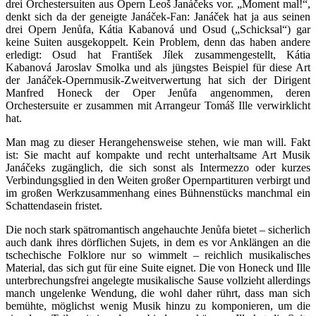
drei Orchestersuiten aus Opern Leoš Janáčeks vor. „Moment mal!“,
denkt sich da der geneigte Janáček-Fan: Janáček hat ja aus seinen
drei Opern Jenůfa, Kátia Kabanová und Osud („Schicksal“) gar
keine Suiten ausgekoppelt. Kein Problem, denn das haben andere
erledigt: Osud hat František Jílek zusammengestellt, Kátia
Kabanová Jaroslav Smolka und als jüngstes Beispiel für diese Art
der Janáček-Opernmusik-Zweitverwertung hat sich der Dirigent
Manfred Honeck der Oper Jenůfa angenommen, deren
Orchestersuite er zusammen mit Arrangeur Tomáš Ille verwirklicht
hat.
Man mag zu dieser Herangehensweise stehen, wie man will. Fakt
ist: Sie macht auf kompakte und recht unterhaltsame Art Musik
Janáčeks zugänglich, die sich sonst als Intermezzo oder kurzes
Verbindungsglied in den Weiten großer Opernpartituren verbirgt und
im großen Werkzusammenhang eines Bühnenstücks manchmal ein
Schattendasein fristet.
Die noch stark spätromantisch angehauchte Jenůfa bietet – sicherlich
auch dank ihres dörflichen Sujets, in dem es vor Anklängen an die
tschechische Folklore nur so wimmelt – reichlich musikalisches
Material, das sich gut für eine Suite eignet. Die von Honeck und Ille
unterbrechungsfrei angelegte musikalische Sause vollzieht allerdings
manch ungelenke Wendung, die wohl daher rührt, dass man sich
bemühte, möglichst wenig Musik hinzu zu komponieren, um die