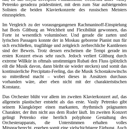
Petrenko geradezu prädestiniert, mit dem zum Star aufsteigenden
Solisten die beiden Klavierkonzerte des russischen Meisters
einzuspielen.
Im Vergleich zu der vorausgegangenen Rachmaninoff-Einspielung
hat Boris Giltburg an Weichheit und Flexibilität gewonnen, das
Forte ist wesentlich voluminöser. Und gerade die zarten und
lyrischen Passagen konnte der in Moskau geborene Pianist nun für
sich erschließen, tragfähige und zeitgleich zerbrechliche Kantilenen
sind der Beweis. Trotz dessen erscheinen die Tempi gerade im
ersten Konzert etwas sehr rasch. Jedoch verliert Giltburg durch
extreme Willkür in oftmals unstimmigen Rubati den Fluss (plötzlich
eilt die Musik davon, dann bleibt sie wieder stecken) und somit das
kontinuierliche Precipitato-Feeling, das die Musik Schostakowitschs
so mitreißend macht – wobei dieses in Ansätzen durchaus
vorhanden wäre, aber eben nicht mit der charakteristischen
Konstanz.
Das Orchester blüht vor allem im zweiten Klavierkonzert auf, das
allgemein plastischer entsteht als das erste. Vasily Petrenko gibt
seinem Klangkörper einen markanten, rhythmisch prägnanten
Charakter, der ihm nicht aus dem Ruder läuft. Im zweiten Konzert
gelingt Petrenko eine herrlich polyphone Gestaltung des
Orchesterapparats, die Unterstimmen erhalten volles
Mitspracherecht, ergeben somit eine vielschichtigere Färbung. Auch