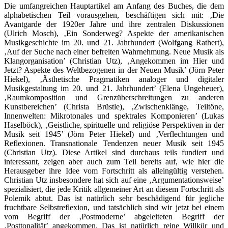
Die umfangreichen Hauptartikel am Anfang des Buches, die dem
alphabetischen Teil vorausgehen, beschäftigen sich mit: ‚Die
Avantgarde der 1920er Jahre und ihre zentralen Diskussionen
(Ulrich Mosch), ‚Ein Sonderweg? Aspekte der amerikanischen
Musikgeschichte im 20. und 21. Jahrhundert (Wolfgang Rathert),
‚Auf der Suche nach einer befreiten Wahrnehmung. Neue Musik als
Klangorganisation’ (Christian Utz), ‚Angekommen im Hier und
Jetzt? Aspekte des Weltbezogenen in der Neuen Musik’ (Jörn Peter
Hiekel), ‚Ästhetische Pragmatiken analoger und digitaler
Musikgestaltung im 20. und 21. Jahrhundert’ (Elena Ungeheuer),
‚Raumkomposition und Grenzüberschreitungen zu anderen
Kunstbereichen’ (Christa Brüstle), ‚Zwischenklänge, Teiltöne,
Innenwelten: Mikrotonales und spektrales Komponieren’ (Lukas
Haselböck), ‚Geistliche, spirituelle und religiöse Perspektiven in der
Musik seit 1945’ (Jörn Peter Hiekel) und ‚Verflechtungen und
Reflexionen. Transnationale Tendenzen neuer Musik seit 1945
(Christian Utz). Diese Artikel sind durchaus teils fundiert und
interessant, zeigen aber auch zum Teil bereits auf, wie hier die
Herausgeber ihre Idee vom Fortschritt als alleingültig verstehen.
Christian Utz insbesondere hat sich auf eine ‚Argumentationsweise’
spezialisiert, die jede Kritik allgemeiner Art an diesem Fortschritt als
Polemik abtut. Das ist natürlich sehr beschädigend für jegliche
fruchtbare Selbstreflexion, und tatsächlich sind wir jetzt bei einem
vom Begriff der ‚Postmoderne’ abgeleiteten Begriff der
‚Posttonalität’ angekommen. Das ist natürlich reine Willkür und