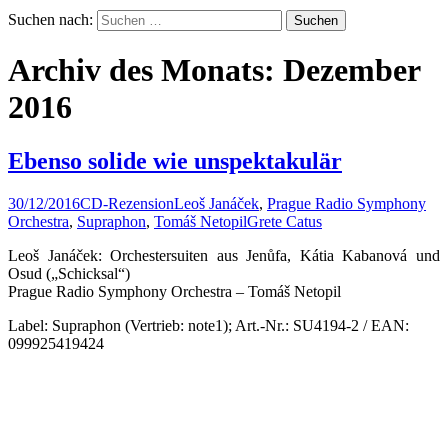
Suchen nach:
Archiv des Monats: Dezember
2016
Ebenso solide wie unspektakulär
30/12/2016
CD-Rezension
Leoš Janáček
,
Prague Radio Symphony
Orchestra
,
Supraphon
,
Tomáš Netopil
Grete Catus
Leoš Janáček: Orchestersuiten aus Jenůfa, Kátia Kabanová und
Osud („Schicksal“)
Prague Radio Symphony Orchestra – Tomáš Netopil
Label: Supraphon (Vertrieb: note1); Art.-Nr.: SU4194-2 / EAN:
099925419424