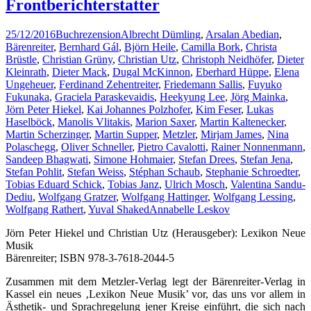
Frontberichterstatter
25/12/2016
Buchrezension
Albrecht Dümling
,
Arsalan Abedian
,
Bärenreiter
,
Bernhard Gál
,
Björn Heile
,
Camilla Bork
,
Christa
Brüstle
,
Christian Grüny
,
Christian Utz
,
Christoph Neidhöfer
,
Dieter
Kleinrath
,
Dieter Mack
,
Dugal McKinnon
,
Eberhard Hüppe
,
Elena
Ungeheuer
,
Ferdinand Zehentreiter
,
Friedemann Sallis
,
Fuyuko
Fukunaka
,
Graciela Paraskevaidis
,
Heekyung Lee
,
Jörg Mainka
,
Jörn Peter Hiekel
,
Kai Johannes Polzhofer
,
Kim Feser
,
Lukas
Haselböck
,
Manolis Vlitakis
,
Marion Saxer
,
Martin Kaltenecker
,
Martin Scherzinger
,
Martin Supper
,
Metzler
,
Mirjam James
,
Nina
Polaschegg
,
Oliver Schneller
,
Pietro Cavalotti
,
Rainer Nonnenmann
,
Sandeep Bhagwati
,
Simone Hohmaier
,
Stefan Drees
,
Stefan Jena
,
Stefan Pohlit
,
Stefan Weiss
,
Stéphan Schaub
,
Stephanie Schroedter
,
Tobias Eduard Schick
,
Tobias Janz
,
Ulrich Mosch
,
Valentina Sandu-
Dediu
,
Wolfgang Gratzer
,
Wolfgang Hattinger
,
Wolfgang Lessing
,
Wolfgang Rathert
,
Yuval Shaked
Annabelle Leskov
Jörn Peter Hiekel und Christian Utz (Herausgeber): Lexikon Neue
Musik
Bärenreiter; ISBN 978-3-7618-2044-5
Zusammen mit dem Metzler-Verlag legt der Bärenreiter-Verlag in
Kassel ein neues ‚Lexikon Neue Musik’ vor, das uns vor allem in
Ästhetik- und Sprachregelung jener Kreise einführt, die sich nach