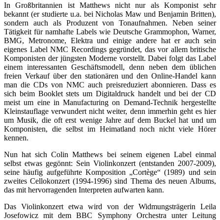
In Großbritannien ist Matthews nicht nur als Komponist sehr
bekannt (er studierte u.a. bei Nicholas Maw und Benjamin Britten),
sondern auch als Produzent von Tonaufnahmen. Neben seiner
Tätigkeit für namhafte Labels wie Deutsche Grammophon, Warner,
BMG, Metronome, Elektra und einige andere hat er auch sein
eigenes Label NMC Recordings gegründet, das vor allem britische
Komponisten der jüngsten Moderne vorstellt. Dabei folgt das Label
einem interessanten Geschäftsmodell, denn neben dem üblichen
freien Verkauf über den stationären und den Online-Handel kann
man die CDs von NMC auch preisreduziert abonnieren. Dass es
sich beim Booklet stets um Digitaldruck handelt und bei der CD
meist um eine in Manufacturing on Demand-Technik hergestellte
Kleinstauflage verwundert nicht weiter, denn immerhin geht es hier
um Musik, die oft erst wenige Jahre auf dem Buckel hat und um
Komponisten, die selbst im Heimatland noch nicht viele Hörer
kennen.
Nun hat sich Colin Matthews bei seinem eigenen Label einmal
selbst etwas gegönnt: Sein Violinkonzert (entstanden 2007-2009),
seine häufig aufgeführte Komposition „Cortège“ (1989) und sein
zweites Cellokonzert (1994-1996) sind Thema des neuen Albums,
das mit hervorragenden Interpreten aufwarten kann.
Das Violinkonzert etwa wird von der Widmungsträgerin Leila
Josefowicz mit dem BBC Symphony Orchestra unter Leitung