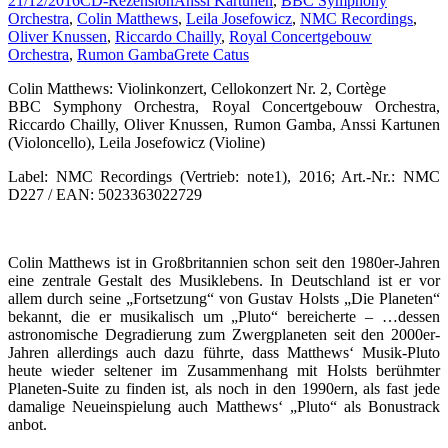
21/12/2016
CD-Rezension
Anssi Kartunen
,
BBC Symphony
Orchestra
,
Colin Matthews
,
Leila Josefowicz
,
NMC Recordings
,
Oliver Knussen
,
Riccardo Chailly
,
Royal Concertgebouw
Orchestra
,
Rumon Gamba
Grete Catus
Colin Matthews: Violinkonzert, Cellokonzert Nr. 2, Cortège
BBC Symphony Orchestra, Royal Concertgebouw Orchestra,
Riccardo Chailly, Oliver Knussen, Rumon Gamba, Anssi Kartunen
(Violoncello), Leila Josefowicz (Violine)
Label: NMC Recordings (Vertrieb: note1), 2016; Art.-Nr.: NMC
D227 / EAN: 5023363022729
Colin Matthews ist in Großbritannien schon seit den 1980er-Jahren
eine zentrale Gestalt des Musiklebens. In Deutschland ist er vor
allem durch seine „Fortsetzung“ von Gustav Holsts „Die Planeten“
bekannt, die er musikalisch um „Pluto“ bereicherte – …dessen
astronomische Degradierung zum Zwergplaneten seit den 2000er-
Jahren allerdings auch dazu führte, dass Matthews‘ Musik-Pluto
heute wieder seltener im Zusammenhang mit Holsts berühmter
Planeten-Suite zu finden ist, als noch in den 1990ern, als fast jede
damalige Neueinspielung auch Matthews‘ „Pluto“ als Bonustrack
anbot.