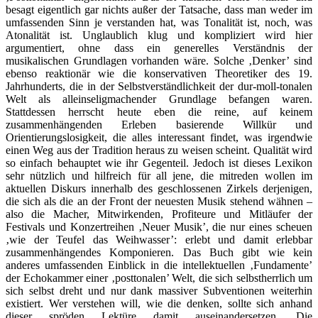
besagt eigentlich gar nichts außer der Tatsache, dass man weder im
umfassenden Sinn je verstanden hat, was Tonalität ist, noch, was
Atonalität ist. Unglaublich klug und kompliziert wird hier
argumentiert, ohne dass ein generelles Verständnis der
musikalischen Grundlagen vorhanden wäre. Solche ‚Denker’ sind
ebenso reaktionär wie die konservativen Theoretiker des 19.
Jahrhunderts, die in der Selbstverständlichkeit der dur-moll-tonalen
Welt als alleinseligmachender Grundlage befangen waren.
Stattdessen herrscht heute eben die reine, auf keinem
zusammenhängenden Erleben basierende Willkür und
Orientierungslosigkeit, die alles interessant findet, was irgendwie
einen Weg aus der Tradition heraus zu weisen scheint. Qualität wird
so einfach behauptet wie ihr Gegenteil. Jedoch ist dieses Lexikon
sehr nützlich und hilfreich für all jene, die mitreden wollen im
aktuellen Diskurs innerhalb des geschlossenen Zirkels derjenigen,
die sich als die an der Front der neuesten Musik stehend wähnen –
also die Macher, Mitwirkenden, Profiteure und Mitläufer der
Festivals und Konzertreihen ‚Neuer Musik’, die nur eines scheuen
‚wie der Teufel das Weihwasser’: erlebt und damit erlebbar
zusammenhängendes Komponieren. Das Buch gibt wie kein
anderes umfassenden Einblick in die intellektuellen ‚Fundamente’
der Echokammer einer ‚posttonalen’ Welt, die sich selbstherrlich um
sich selbst dreht und nur dank massiver Subventionen weiterhin
existiert. Wer verstehen will, wie die denken, sollte sich anhand
dieser spröden Lektüre damit auseinandersetzen. Die