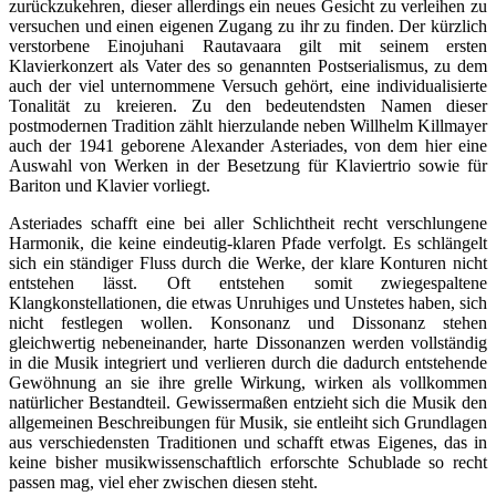
zurückzukehren, dieser allerdings ein neues Gesicht zu verleihen zu
versuchen und einen eigenen Zugang zu ihr zu finden. Der kürzlich
verstorbene Einojuhani Rautavaara gilt mit seinem ersten
Klavierkonzert als Vater des so genannten Postserialismus, zu dem
auch der viel unternommene Versuch gehört, eine individualisierte
Tonalität zu kreieren. Zu den bedeutendsten Namen dieser
postmodernen Tradition zählt hierzulande neben Willhelm Killmayer
auch der 1941 geborene Alexander Asteriades, von dem hier eine
Auswahl von Werken in der Besetzung für Klaviertrio sowie für
Bariton und Klavier vorliegt.
Asteriades schafft eine bei aller Schlichtheit recht verschlungene
Harmonik, die keine eindeutig-klaren Pfade verfolgt. Es schlängelt
sich ein ständiger Fluss durch die Werke, der klare Konturen nicht
entstehen lässt. Oft entstehen somit zwiegespaltene
Klangkonstellationen, die etwas Unruhiges und Unstetes haben, sich
nicht festlegen wollen. Konsonanz und Dissonanz stehen
gleichwertig nebeneinander, harte Dissonanzen werden vollständig
in die Musik integriert und verlieren durch die dadurch entstehende
Gewöhnung an sie ihre grelle Wirkung, wirken als vollkommen
natürlicher Bestandteil. Gewissermaßen entzieht sich die Musik den
allgemeinen Beschreibungen für Musik, sie entleiht sich Grundlagen
aus verschiedensten Traditionen und schafft etwas Eigenes, das in
keine bisher musikwissenschaftlich erforschte Schublade so recht
passen mag, viel eher zwischen diesen steht.