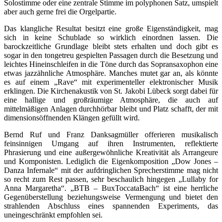
Solostimme oder eine zentrale Stimme im polyphonen Satz, umspielt
aber auch gerne frei die Orgelpartie.
Das klangliche Resultat besitzt eine große Eigenständigkeit, mag
sich in keine Schublade so wirklich einordnen lassen. Die
barockzeitliche Grundlage bleibt stets erhalten und doch gibt es
sogar in den tongetreu gespielten Passagen durch die Besetzung und
leichtes Hineinschleifen in die Töne durch das Sopransaxophon eine
etwas jazzähnliche Atmosphäre. Manches mutet gar an, als könnte
es auf einem „Rave“ mit experimenteller elektronischer Musik
erklingen. Die Kirchenakustik von St. Jakobi Lübeck sorgt dabei für
eine hallige und großräumige Atmosphäre, die auch auf
mittelmäßigen Anlagen durchhörbar bleibt und Platz schafft, der mit
dimensionsöffnenden Klängen gefüllt wird.
Bernd Ruf und Franz Danksagmüller offerieren musikalisch
feinsinnigen Umgang auf ihren Instrumenten, reflektierte
Phrasierung und eine außergewöhnliche Kreativität als Arrangeure
und Komponisten. Lediglich die Eigenkomposition „Dow Jones –
Danza Infernale“ mit der aufdringlichen Sprecherstimme mag nicht
so recht zum Rest passen, sehr beschaulich hingegen „Lullaby for
Anna Margaretha“. „BTB – BuxToccataBach“ ist eine herrliche
Gegenüberstellung beziehungsweise Vermengung und bietet den
strahlenden Abschluss eines spannenden Experiments, das
uneingeschränkt empfohlen sei.