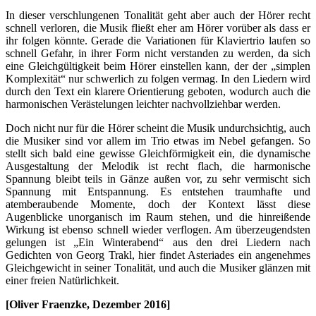
In dieser verschlungenen Tonalität geht aber auch der Hörer recht
schnell verloren, die Musik fließt eher am Hörer vorüber als dass er
ihr folgen könnte. Gerade die Variationen für Klaviertrio laufen so
schnell Gefahr, in ihrer Form nicht verstanden zu werden, da sich
eine Gleichgültigkeit beim Hörer einstellen kann, der der „simplen
Komplexität“ nur schwerlich zu folgen vermag. In den Liedern wird
durch den Text ein klarere Orientierung geboten, wodurch auch die
harmonischen Verästelungen leichter nachvollziehbar werden.
Doch nicht nur für die Hörer scheint die Musik undurchsichtig, auch
die Musiker sind vor allem im Trio etwas im Nebel gefangen. So
stellt sich bald eine gewisse Gleichförmigkeit ein, die dynamische
Ausgestaltung der Melodik ist recht flach, die harmonische
Spannung bleibt teils in Gänze außen vor, zu sehr vermischt sich
Spannung mit Entspannung. Es entstehen traumhafte und
atemberaubende Momente, doch der Kontext lässt diese
Augenblicke unorganisch im Raum stehen, und die hinreißende
Wirkung ist ebenso schnell wieder verflogen. Am überzeugendsten
gelungen ist „Ein Winterabend“ aus den drei Liedern nach
Gedichten von Georg Trakl, hier findet Asteriades ein angenehmes
Gleichgewicht in seiner Tonalität, und auch die Musiker glänzen mit
einer freien Natürlichkeit.
[Oliver Fraenzke, Dezember 2016]