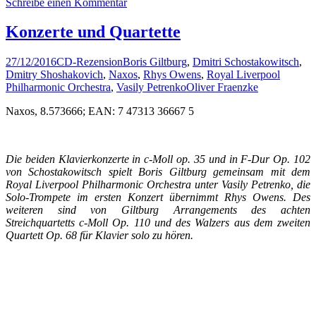
Schreibe einen Kommentar
Konzerte und Quartette
27/12/2016
CD-Rezension
Boris Giltburg
,
Dmitri Schostakowitsch
,
Dmitry Shoshakovich
,
Naxos
,
Rhys Owens
,
Royal Liverpool
Philharmonic Orchestra
,
Vasily Petrenko
Oliver Fraenzke
Naxos, 8.573666; EAN: 7 47313 36667 5
Die beiden Klavierkonzerte in c-Moll op. 35 und in F-Dur Op. 102
von Schostakowitsch spielt Boris Giltburg gemeinsam mit dem
Royal Liverpool Philharmonic Orchestra unter Vasily Petrenko, die
Solo-Trompete im ersten Konzert übernimmt Rhys Owens. Des
weiteren sind von Giltburg Arrangements des achten
Streichquartetts c-Moll Op. 110 und des Walzers aus dem zweiten
Quartett Op. 68 für Klavier solo zu hören.