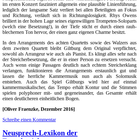
im ersten Konzert fasziniert allgemein eine plausible Linienführung,
lediglich der langsame Satz verliert bei allen Beteiligten an Fokus
und Richtung, verläuft sich in Richtungslosigkeit. Rhys Owens
brilliert in der hohen Lage seines eigenwilligen Trompeten-Soloparts
(welch eine Besetzung!), in der Tiefe sticht er durch einen rauh-
blechernen Ton hervor, der einen ganz eigenen Charme besitzt.
In den Arrangements des achten Quartetts sowie des Walzers aus
dem zweiten Quartett bleibt Giltburg dem Original verpflichtet,
sowohl als Arrangeur wie auch als Pianist. Es klingt alles sehr nach
der Streicherbesetzung, die er in einer Person zu ersetzen versucht.
Auch wenn einige Passagen deutlich nach echtem Streicherklang
verlangen, funktionieren die Arrangements erstaunlich gut und
lassen die herrliche Kammermusik nun auch als Solomusik
entstehen. Auch das Spiel Giltburgs wird hier auf einmal
kammermusikalischer, das Tempo erhält Kontur und die Stimmen
spielen polyphoner mit- und gegeneinander, das Gesamte erhält
einen deutlicheren einheitlichen Bogen.
[Oliver Fraenzke, Dezember 2016]
Schreibe einen Kommentar
Neusprech-Lexikon der