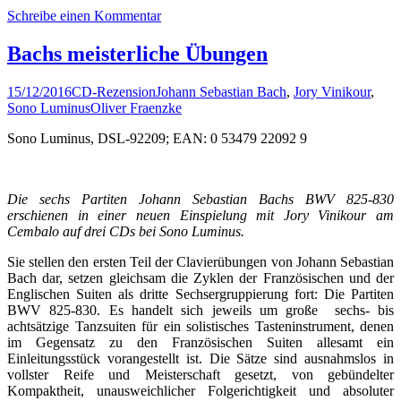
Schreibe einen Kommentar
Bachs meisterliche Übungen
15/12/2016
CD-Rezension
Johann Sebastian Bach
,
Jory Vinikour
,
Sono Luminus
Oliver Fraenzke
Sono Luminus, DSL-92209; EAN: 0 53479 22092 9
Die sechs Partiten Johann Sebastian Bachs BWV 825-830
erschienen in einer neuen Einspielung mit Jory Vinikour am
Cembalo auf drei CDs bei Sono Luminus.
Sie stellen den ersten Teil der Clavierübungen von Johann Sebastian
Bach dar, setzen gleichsam die Zyklen der Französischen und der
Englischen Suiten als dritte Sechsergruppierung fort: Die Partiten
BWV 825-830. Es handelt sich jeweils um große sechs- bis
achtsätzige Tanzsuiten für ein solistisches Tasteninstrument, denen
im Gegensatz zu den Französischen Suiten allesamt ein
Einleitungsstück vorangestellt ist. Die Sätze sind ausnahmslos in
vollster Reife und Meisterschaft gesetzt, von gebündelter
Kompaktheit, unausweichlicher Folgerichtigkeit und absoluter