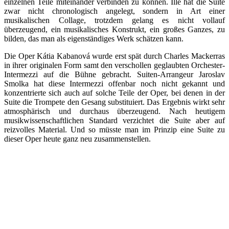
einzelnen Teile miteinander verbinden zu können. Ille hat die Suite
zwar nicht chronologisch angelegt, sondern in Art einer
musikalischen Collage, trotzdem gelang es nicht vollauf
überzeugend, ein musikalisches Konstrukt, ein großes Ganzes, zu
bilden, das man als eigenständiges Werk schätzen kann.
Die Oper Kátia Kabanová wurde erst spät durch Charles Mackerras
in ihrer originalen Form samt den verschollen geglaubten Orchester-
Intermezzi auf die Bühne gebracht. Suiten-Arrangeur Jaroslav
Smolka hat diese Intermezzi offenbar noch nicht gekannt und
konzentrierte sich auch auf solche Teile der Oper, bei denen in der
Suite die Trompete den Gesang substituiert. Das Ergebnis wirkt sehr
atmosphärisch und durchaus überzeugend. Nach heutigem
musikwissenschaftlichen Standard verzichtet die Suite aber auf
reizvolles Material. Und so müsste man im Prinzip eine Suite zu
dieser Oper heute ganz neu zusammenstellen.