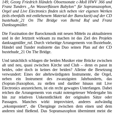
149, Georg Friedrich Händels Oboensonate c-Moll HWV 366 und
Franz Tunders „An Wasserflüssen Babylon“ für Sopransaxophon,
Orgel und Live Electronics finden sich neben vier eigenen Werken
(teils ebenfalls mit entliehenem Material der Barockzeit) auf der CD
buxtehude_21 On The Bridge von Bernd Ruf und Franz
Danksagmüller.
Die Faszination der Barockmusik mit neuen Mitteln zu aktualisieren
und in der Jetztzeit wirksam zu machen ist das Ziel des Projekts
danksagmüller_ruf. Durch vielseitige Arrangements von Buxtehude,
Händel und Tunder realisierte das Duo seinen Plan auf der CD
buxtehude_21 On The Bridge.
Und tatsächlich schlagen die beiden Musiker eine Brücke zwischen
alt und neu, quasi zwischen Kirche und Club – denn es passt in
beides, oder doch in keines der beiden? Alleine die Besetzung
verwundert: Eines der altehrwürdigsten Instrumente, die Orgel,
neben ein Instrument des zwanzigsten Jahrhunderts, das
(Sopran-)Saxophon, zu stellen und darüber hinaus mit Live
Electronics anzureichern, ist ein recht gewagtes Unterfangen. Dabei
reichen die Arrangements von exakt notengetreuer Wiedergabe bis
hin zur relativen Unkenntlichkeit der originalen Sätze oder
Passagen. Manches wirkt improvisiert, anderes aufwändig
„rekomponiert“, die Übergänge zwischen dem einen und dem
anderen sind fließend. Das Sopransaxophon übernimmt meist die