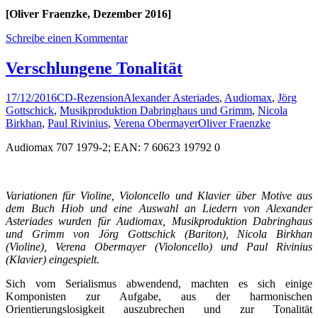
[Oliver Fraenzke, Dezember 2016]
Schreibe einen Kommentar
Verschlungene Tonalität
17/12/2016
CD-Rezension
Alexander Asteriades
,
Audiomax
,
Jörg
Gottschick
,
Musikproduktion Dabringhaus und Grimm
,
Nicola
Birkhan
,
Paul Rivinius
,
Verena Obermayer
Oliver Fraenzke
Audiomax 707 1979-2; EAN: 7 60623 19792 0
Variationen für Violine, Violoncello und Klavier über Motive aus
dem Buch Hiob und eine Auswahl an Liedern von Alexander
Asteriades wurden für Audiomax, Musikproduktion Dabringhaus
und Grimm von Jörg Gottschick (Bariton), Nicola Birkhan
(Violine), Verena Obermayer (Violoncello) und Paul Rivinius
(Klavier) eingespielt.
Sich vom Serialismus abwendend, machten es sich einige
Komponisten zur Aufgabe, aus der harmonischen
Orientierungslosigkeit auszubrechen und zur Tonalität