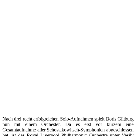
Nach drei recht erfolgreichen Solo-Aufnahmen spielt Boris Giltburg
nun mit einem Orchester. Da es erst vor kurzem eine
Gesamtaufnahme aller Schostakowitsch-Symphonien abgeschlossen
hat, ist das Royal Liverpool Philharmonic Orchestra unter Vasily