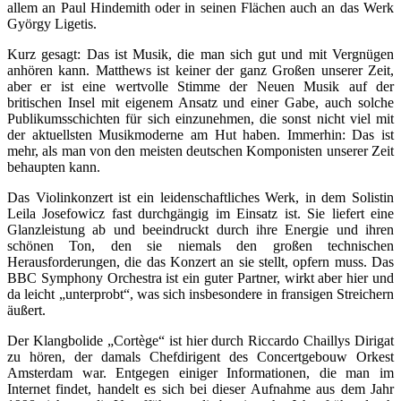
allem an Paul Hindemith oder in seinen Flächen auch an das Werk
György Ligetis.
Kurz gesagt: Das ist Musik, die man sich gut und mit Vergnügen
anhören kann. Matthews ist keiner der ganz Großen unserer Zeit,
aber er ist eine wertvolle Stimme der Neuen Musik auf der
britischen Insel mit eigenem Ansatz und einer Gabe, auch solche
Publikumsschichten für sich einzunehmen, die sonst nicht viel mit
der aktuellsten Musikmoderne am Hut haben. Immerhin: Das ist
mehr, als man von den meisten deutschen Komponisten unserer Zeit
behaupten kann.
Das Violinkonzert ist ein leidenschaftliches Werk, in dem Solistin
Leila Josefowicz fast durchgängig im Einsatz ist. Sie liefert eine
Glanzleistung ab und beeindruckt durch ihre Energie und ihren
schönen Ton, den sie niemals den großen technischen
Herausforderungen, die das Konzert an sie stellt, opfern muss. Das
BBC Symphony Orchestra ist ein guter Partner, wirkt aber hier und
da leicht „unterprobt“, was sich insbesondere in fransigen Streichern
äußert.
Der Klangbolide „Cortège“ ist hier durch Riccardo Chaillys Dirigat
zu hören, der damals Chefdirigent des Concertgebouw Orkest
Amsterdam war. Entgegen einiger Informationen, die man im
Internet findet, handelt es sich bei dieser Aufnahme aus dem Jahr