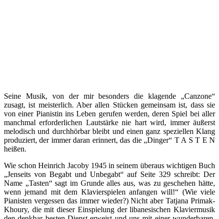
Seine Musik, von der mir besonders die klagende „Canzone“
zusagt, ist meisterlich. Aber allen Stücken gemeinsam ist, dass sie
von einer Pianistin ins Leben gerufen werden, deren Spiel bei aller
manchmal erforderlichen Lautstärke nie hart wird, immer äußerst
melodisch und durchhörbar bleibt und einen ganz speziellen Klang
produziert, der immer daran erinnert, das die „Dinger“ T A S T E N
heißen.
Wie schon Heinrich Jacoby 1945 in seinem überaus wichtigen Buch
„Jenseits von Begabt und Unbegabt“ auf Seite 329 schreibt: Der
Name „Tasten“ sagt im Grunde alles aus, was zu geschehen hätte,
wenn jemand mit dem Klavierspielen anfangen will!“ (Wie viele
Pianisten vergessen das immer wieder?) Nicht aber Tatjana Primak-
Khoury, die mit dieser Einspielung der libanesischen Klaviermusik
den denkbar besten Dienst erweist und uns mit einer wunderbaren,