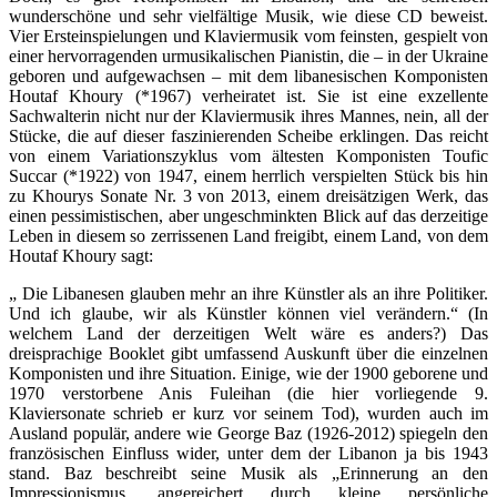
wunderschöne und sehr vielfältige Musik, wie diese CD beweist.
Vier Ersteinspielungen und Klaviermusik vom feinsten, gespielt von
einer hervorragenden urmusikalischen Pianistin, die – in der Ukraine
geboren und aufgewachsen – mit dem libanesischen Komponisten
Houtaf Khoury (*1967) verheiratet ist. Sie ist eine exzellente
Sachwalterin nicht nur der Klaviermusik ihres Mannes, nein, all der
Stücke, die auf dieser faszinierenden Scheibe erklingen. Das reicht
von einem Variationszyklus vom ältesten Komponisten Toufic
Succar (*1922) von 1947, einem herrlich verspielten Stück bis hin
zu Khourys Sonate Nr. 3 von 2013, einem dreisätzigen Werk, das
einen pessimistischen, aber ungeschminkten Blick auf das derzeitige
Leben in diesem so zerrissenen Land freigibt, einem Land, von dem
Houtaf Khoury sagt:
„ Die Libanesen glauben mehr an ihre Künstler als an ihre Politiker.
Und ich glaube, wir als Künstler können viel verändern.“ (In
welchem Land der derzeitigen Welt wäre es anders?) Das
dreisprachige Booklet gibt umfassend Auskunft über die einzelnen
Komponisten und ihre Situation. Einige, wie der 1900 geborene und
1970 verstorbene Anis Fuleihan (die hier vorliegende 9.
Klaviersonate schrieb er kurz vor seinem Tod), wurden auch im
Ausland populär, andere wie George Baz (1926-2012) spiegeln den
französischen Einfluss wider, unter dem der Libanon ja bis 1943
stand. Baz beschreibt seine Musik als „Erinnerung an den
Impressionismus, angereichert durch kleine persönliche