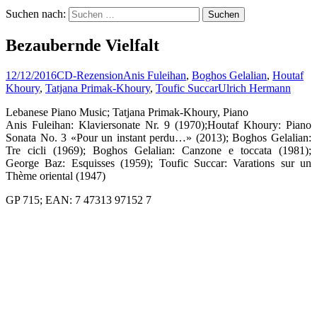
Suchen nach:
Bezaubernde Vielfalt
12/12/2016
CD-Rezension
Anis Fuleihan
,
Boghos Gelalian
,
Houtaf
Khoury
,
Tatjana Primak-Khoury
,
Toufic Succar
Ulrich Hermann
Lebanese Piano Music; Tatjana Primak-Khoury, Piano
Anis Fuleihan: Klaviersonate Nr. 9 (1970);Houtaf Khoury: Piano
Sonata No. 3 «Pour un instant perdu…» (2013); Boghos Gelalian:
Tre cicli (1969); Boghos Gelalian: Canzone e toccata (1981);
George Baz: Esquisses (1959); Toufic Succar: Varations sur un
Thème oriental (1947)
GP 715; EAN: 7 47313 97152 7