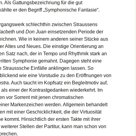
. Als Gattungsbezeichnung für die gut
wählte er den Begriff „Symphonische Fantasie“.
ergangswerk schlechthin zwischen Straussens
acbeth
und
Don Juan
einsetzenden Periode der
chnen. Wie in keinem anderen seiner Stücke aus
er Altes und Neues. Die einstige Orientierung an
en Satz nach, der in Tempo und Rhythmik stark an
ritten Symphonie gemahnt. Dagegen steht eine
re Strausssche Einfälle anklingen lassen. So
blickend wie eine Vorstudie zu den Eröffnungen von
stra
. Auch taucht im Kopfsatz ein Begleitmotiv auf,
 als einer der Kontrastgedanken wiederkehrt. Im
len vor Sorrent mit jenen chromatischen
seiner Markenzeichen werden. Allgemein behandelt
ien
mit einer Geschicklichkeit, die der Virtuosität
 kommt. Hinsichtlich der ersten Takte mit ihrer
 weiterer Stellen der Partitur, kann man schon von
prechen.