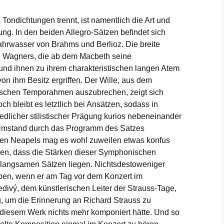
Tondichtungen trennt, ist namentlich die Art und
g. In den beiden Allegro-Sätzen befindet sich
ahrwasser von Brahms und Berlioz. Die breite
 Wagners, die ab dem Macbeth seine
nd ihnen zu ihrem charakteristischen langen Atem
g von ihm Besitz ergriffen. Der Wille, aus dem
ischen Temporahmen auszubrechen, zeigt sich
ch bleibt es letztlich bei Ansätzen, sodass in
edlicher stilistischer Prägung kurios nebeneinander
Umstand durch das Programm des Satzes
aßen Neapels mag es wohl zuweilen etwas konfus
nen, dass die Stärken dieser Symphonischen
n langsamen Sätzen liegen. Nichtsdestoweniger
en, wenn er am Tag vor dem Konzert im
ivý, dem künstlerischen Leiter der Strauss-Tage,
, um die Erinnerung an Richard Strauss zu
 diesem Werk nichts mehr komponiert hätte. Und so