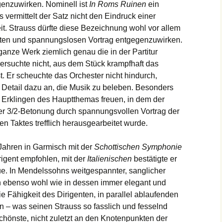
egenzuwirken. Nominell ist
In Roms Ruinen
ein
gs vermittelt der Satz nicht den Eindruck einer
. Strauss dürfte diese Bezeichnung wohl vor allem
iten und spannungslosen Vortrag entgegenzuwirken.
ganze Werk ziemlich genau die in der Partitur
ersuchte nicht, aus dem Stück krampfhaft das
t. Er scheuchte das Orchester nicht hindurch,
 Detail dazu an, die Musik zu beleben. Besonders
 Erklingen des Hauptthemas freuen, in dem der
der 3/2-Betonung durch spannungsvollen Vortrag der
en Taktes trefflich herausgearbeitet wurde.
i Jahren in Garmisch mit der
Schottischen Symphonie
igent empfohlen, mit der
Italienischen
bestätigte er
e. In Mendelssohns weitgespannter, sanglicher
ich ebenso wohl wie in dessen immer elegant und
e Fähigkeit des Dirigenten, in parallel ablaufenden
 – was seinen Strauss so fasslich und fesselnd
Schönste, nicht zuletzt an den Knotenpunkten der