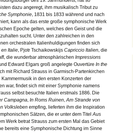
Bildungsbürger des 19. Jahrhunderts, hat so
ten dazu angeregt, ihm musikalisch Tribut zu
ische Symphonie
, 1831 bis 1833 während und nach
niert, kann als das erste große symphonische Werk
tischen Epoche gelten, welches den Geist und die
tzuhalten sucht. Unter den zahlreichen in den
en orchestralen Italienhuldigungen finden sich
en Italie
, Pjotr Tschaikowskijs
Capriccio Italien
, die
ff, die wunderbar atmosphärischen
Impressions
und Edward Elgars groß angelegte Ouvertüre
In the
eich mit Richard Strauss in Garmisch-Partenkirchen
n Kammermusik in den ersten Konzerten der
en war, findet sich mit einer Symphonie namens
rauss selbst besuchte Italien erstmals 1886. Die
er Campagna
,
In Roms Ruinen
,
Am Strande von
en Volksleben
empfing, lieferten ihm die Inspiration
symphonischen Sätzen, die er unter dem Titel
Aus
m Werk betrat Strauss zum ersten Mal das Gebiet
ne bereits eine Symphonische Dichtung im Sinne