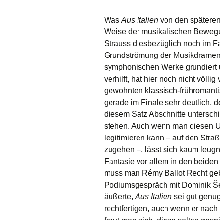
Was
Aus Italien
von den späteren 
Weise der musikalischen Bewegun
Strauss diesbezüglich noch im F
Grundströmung der Musikdramen
symphonischen Werke grundiert u
verhilft, hat hier noch nicht völli
gewohnten klassisch-frühromant
gerade im Finale sehr deutlich, do
diesem Satz Abschnitte unterschi
stehen. Auch wenn man diesen 
legitimieren kann – auf den Str
zugehen –, lässt sich kaum leug
Fantasie vor allem in den beide
muss man Rémy Ballot Recht geb
Podiumsgespräch mit Dominik Šed
äußerte,
Aus Italien
sei gut genug
rechtfertigen, auch wenn er nach