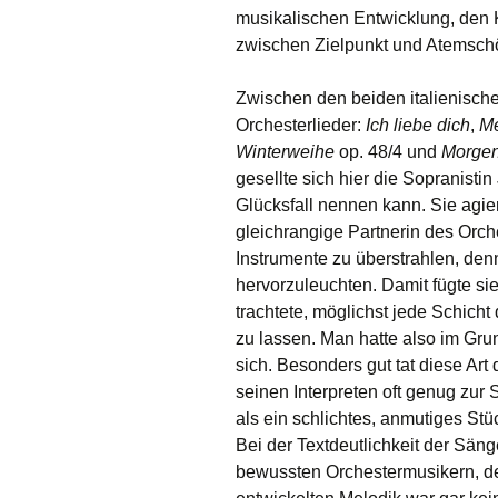
musikalischen Entwicklung, den 
zwischen Zielpunkt und Atemschö
Zwischen den beiden italienisch
Orchesterlieder:
Ich liebe dich
,
M
Winterweihe
op. 48/4 und
Morge
gesellte sich hier die Sopranist
Glücksfall nennen kann. Sie agier
gleichrangige Partnerin des Orch
Instrumente zu überstrahlen, de
hervorzuleuchten. Damit fügte sie
trachtete, möglichst jede Schic
zu lassen. Man hatte also im Gr
sich. Besonders gut tat diese Ar
seinen Interpreten oft genug zur 
als ein schlichtes, anmutiges Stüc
Bei der Textdeutlichkeit der Sän
bewussten Orchestermusikern, de