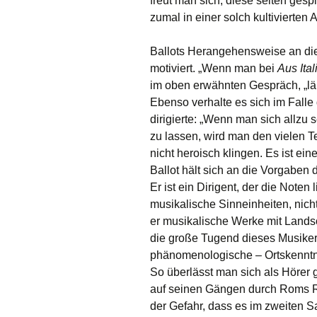
freut man sich, diese selten ges
zumal in einer solch kultivierten 
Ballots Herangehensweise an die 
motiviert. „Wenn man bei
Aus Ital
im oben erwähnten Gespräch, „läuf
Ebenso verhalte es sich im Falle
dirigierte: „Wenn man sich allzu s
zu lassen, wird man den vielen T
nicht heroisch klingen. Es ist ei
Ballot hält sich an die Vorgaben d
Er ist ein Dirigent, der die Noten l
musikalische Sinneinheiten, nic
er musikalische Werke mit Lands
die große Tugend dieses Musiker
phänomenologische – Ortskenntni
So überlässt man sich als Hörer
auf seinen Gängen durch Roms R
der Gefahr, dass es im zweiten Sa