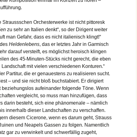
pielte Komposition einmal im Konzert zu hören –
Aufführung.
Straussschen Orchesterwerke ist nicht pittoresk
ien
zu sehr an Italien denkt“, so der Dirigent weiter
t man Gefahr, dass es nicht italienisch klingt!“
 des
Heldenlebens
, das er letztes Jahr in Garmisch
ehr darauf versteift, es möglichst heroisch klingen
eilen des 45-Minuten-Stücks nicht gerecht, die eben
ne Landschaft mit vielen verschiedenen Konturen.“
er Partitur, die er genauestens zu realisieren sucht.
iest – und sie nicht bloß buchstabiert. Er dirigiert
ht beziehungslos aufeinander folgende Töne. Wenn
chaften vergleicht, so muss man hinzufügen, dass
s darin besteht, sich eine phänomenale – nämlich
s innerhalb dieser Landschaften zu verschaffen.
 gern diesem Cicerone, wenn es darum geht, Strauss
uinen und Neapels Gassen zu folgen. Namentlich
tz gar zu verwinkelt und schwerfällig zugeht,