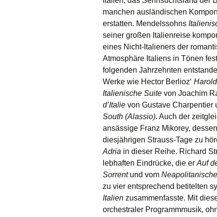
Italien, das Sehnsuchtsland der 
manchen ausländischen Komponis
erstatten. Mendelssohns
Italien
seiner großen Italienreise kompo
eines Nicht-Italieners der roman
Atmosphäre Italiens in Tönen fes
folgenden Jahrzehnten entstanden
Werke wie Hector Berlioz‘
Harold 
Italienische Suite
von Joachim Ra
d’Italie
von Gustave Charpentier 
South (Alassio)
. Auch der zeitgl
ansässige Franz Mikorey, desse
diesjährigen Strauss-Tage zu hör
Adria
in dieser Reihe. Richard St
lebhaften Eindrücke, die er
Auf d
Sorrent
und vom
Neapolitanisch
zu vier entsprechend betitelten 
Italien
zusammenfasste. Mit diese
orchestraler Programmmusik, oh