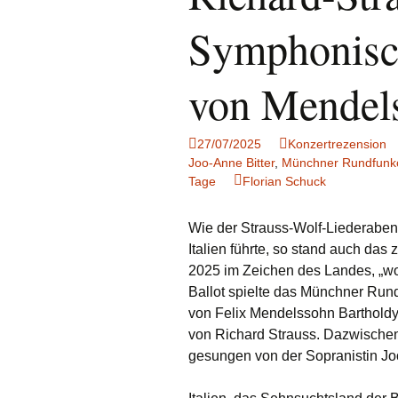
Notenrezensionen
Symphonisch
von Mendels
27/07/2025
Konzertrezension
Joo-Anne Bitter
,
Münchner Rundfunko
Tage
Florian Schuck
Wie der Strauss-Wolf-Liederabe
Italien führte, so stand auch da
2025 im Zeichen des Landes, „wo
Ballot spielte das Münchner Run
von Felix Mendelssohn Barthold
von Richard Strauss. Dazwischen 
gesungen von der Sopranistin Joo