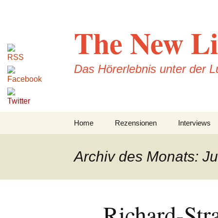
Zum
Inhalt
The New Li
springen
Das Hörerlebnis unter der 
Home
Rezensionen
Interviews
CD-Rezension
Archiv des Monats: Ju
Konzertrezensionen
DVD-Rezensionen
Richard-Str
Buchrezensionen