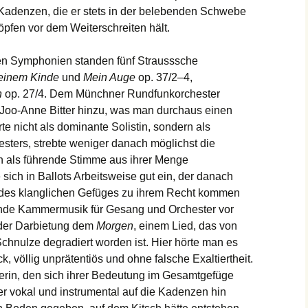
Kadenzen, die er stets in der belebenden Schwebe
pfen vor dem Weiterschreiten hält.
en Symphonien standen fünf Strausssche
einem Kinde
und
Mein Auge
op. 37/2–4,
n
op. 27/4. Dem Münchner Rundfunkorchester
in Joo-Anne Bitter hinzu, was man durchaus einen
te nicht als dominante Solistin, sondern als
esters, strebte weniger danach möglichst die
nn als führende Stimme aus ihrer Menge
 sich in Ballots Arbeitsweise gut ein, der danach
ht des klanglichen Gefüges zu ihrem Recht kommen
unde Kammermusik für Gesang und Orchester vor
t der Darbietung dem
Morgen
, einem Lied, das von
Schnulze degradiert worden ist. Hier hörte man es
k, völlig unprätentiös und ohne falsche Exaltiertheit.
gerin, den sich ihrer Bedeutung im Gesamtgefüge
r vokal und instrumental auf die Kadenzen hin