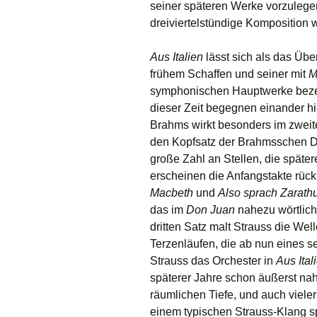
seiner späteren Werke vorzulegen
dreiviertelstündige Komposition 
Aus Italien
lässt sich als das Üb
frühem Schaffen und seiner mit
M
symphonischen Hauptwerke bezei
dieser Zeit begegnen einander hi
Brahms wirkt besonders im zweit
den Kopfsatz der Brahmsschen D
große Zahl an Stellen, die späte
erscheinen die Anfangstakte rück
Macbeth
und
Also sprach Zarathu
das im
Don Juan
nahezu wörtlich
dritten Satz malt Strauss die Wel
Terzenläufen, die ab nun eines 
Strauss das Orchester in
Aus Ital
späterer Jahre schon äußerst nahe
räumlichen Tiefe, und auch vieler
einem typischen Strauss-Klang s