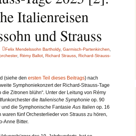
e Italienreisen
sohn und Strauss
Felix Mendelssohn Bartholdy
,
Garmisch-Partenkirchen
,
rchester
,
Rémy Ballot
,
Richard Strauss
,
Richard-Strauss-
nd (siehe den
ersten Teil dieses Beitrags
) nach
s zweite Symphoniekonzert der Richard-Strauss-Tage
 die Zitronen blühn“. Unter der Leitung von Rémy
dfunkorchester die
Italienische Symphonie
op. 90
y und die Symphonische Fantasie
Aus Italien
op. 16
waren fünf Orchesterlieder von Strauss zu hören,
-Anne Bitter.