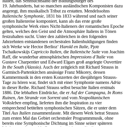
Italien, das Sehnsuchtsland der Bildungsbürger des
19. Jahrhunderts, hat so manchen ausländischen Komponisten dazu
angeregt, ihm musikalisch Tribut zu erstatten. Mendelssohns
Italienische Symphonie
, 1831 bis 1833 während und nach seiner
großen Italienreise komponiert, kann als das erste große
symphonische Werk eines Nicht-Italieners der romantischen Epoche
gelten, welches den Geist und die Atmosphäre Italiens in Tönen
festzuhalten sucht. Unter den zahlreichen in den folgenden
Jahrzehnten entstandenen orchestralen Italienhuldigungen finden
sich Werke wie Hector Berlioz‘
Harold en Italie
, Pjotr
Tschaikowskijs
Capriccio Italien
, die
Italienische Suite
von Joachim
Raff, die wunderbar atmosphärischen
Impressions d’Italie
von
Gustave Charpentier und Edward Elgars groß angelegte Ouvertüre
In the South (Alassio)
. Auch der zeitgleich mit Richard Strauss in
Garmisch-Partenkirchen ansässige Franz Mikorey, dessen
Kammermusik in den ersten Konzerten der diesjährigen Strauss-
Tage zu hören war, findet sich mit einer Symphonie namens
Adria
in dieser Reihe. Richard Strauss selbst besuchte Italien erstmals
1886. Die lebhaften Eindrücke, die er
Auf der Campagna
,
In Roms
Ruinen
,
Am Strande von Sorrent
und vom
Neapolitanischen
Volksleben
empfing, lieferten ihm die Inspiration zu vier
entsprechend betitelten symphonischen Sätzen, die er unter dem
Titel
Aus Italien
zusammenfasste. Mit diesem Werk betrat Strauss
zum ersten Mal das Gebiet orchestraler Programmmusik, ohne
bereits eine Symphonische Dichtung im Sinne seiner späteren