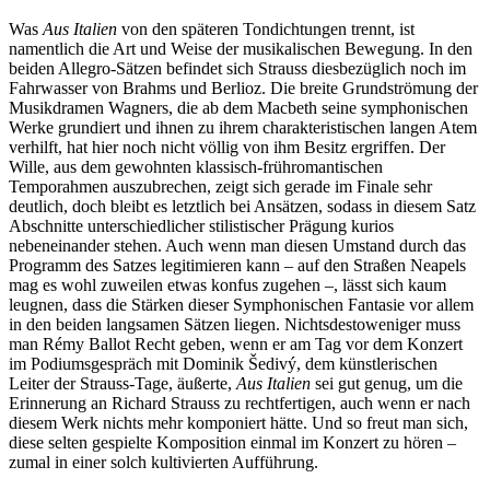
Was
Aus Italien
von den späteren Tondichtungen trennt, ist
namentlich die Art und Weise der musikalischen Bewegung. In den
beiden Allegro-Sätzen befindet sich Strauss diesbezüglich noch im
Fahrwasser von Brahms und Berlioz. Die breite Grundströmung der
Musikdramen Wagners, die ab dem Macbeth seine symphonischen
Werke grundiert und ihnen zu ihrem charakteristischen langen Atem
verhilft, hat hier noch nicht völlig von ihm Besitz ergriffen. Der
Wille, aus dem gewohnten klassisch-frühromantischen
Temporahmen auszubrechen, zeigt sich gerade im Finale sehr
deutlich, doch bleibt es letztlich bei Ansätzen, sodass in diesem Satz
Abschnitte unterschiedlicher stilistischer Prägung kurios
nebeneinander stehen. Auch wenn man diesen Umstand durch das
Programm des Satzes legitimieren kann – auf den Straßen Neapels
mag es wohl zuweilen etwas konfus zugehen –, lässt sich kaum
leugnen, dass die Stärken dieser Symphonischen Fantasie vor allem
in den beiden langsamen Sätzen liegen. Nichtsdestoweniger muss
man Rémy Ballot Recht geben, wenn er am Tag vor dem Konzert
im Podiumsgespräch mit Dominik Šedivý, dem künstlerischen
Leiter der Strauss-Tage, äußerte,
Aus Italien
sei gut genug, um die
Erinnerung an Richard Strauss zu rechtfertigen, auch wenn er nach
diesem Werk nichts mehr komponiert hätte. Und so freut man sich,
diese selten gespielte Komposition einmal im Konzert zu hören –
zumal in einer solch kultivierten Aufführung.