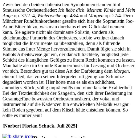
Zwischen den beiden italienischen Symphonien standen fünf
Strausssche Orchesterlieder:
Ich liebe dich
,
Meinem Kinde
und
Mein
Auge
op. 37/2–4,
Winterweihe
op. 48/4 und
Morgen
op. 27/4. Dem
Münchner Rundfunkorchester gesellte sich hier die Sopranistin Joo-
Anne Bitter hinzu, was man durchaus einen Glücksfall nennen
kann. Sie agierte nicht als dominante Solistin, sondern als
gleichrangige Partnerin des Orchesters, strebte weniger danach
möglichst die Instrumente zu überstrahlen, denn als führende
Stimme aus ihrer Menge hervorzuleuchten. Damit fügte sie sich in
Ballots Arbeitsweise gut ein, der danach trachtete, möglichst jede
Schicht des klanglichen Gefüges zu ihrem Recht kommen zu lassen.
Man hatte also im Grunde Kammermusik für Gesang und Orchester
vor sich. Besonders gut tat diese Art der Darbietung dem
Morgen
,
einem Lied, das von seinen Interpreten oft genug zur Schnulze
degradiert worden ist. Hier hörte man es als ein schlichtes,
anmutiges Stück, völlig unprätentiös und ohne falsche Exaltiertheit.
Bei der Textdeutlichkeit der Sängerin, den sich ihrer Bedeutung im
Gesamtgefüge bewussten Orchestermusikern, der vokal und
instrumental auf die Kadenzen hin entwickelten Melodik war gar
kein Boden gegeben, auf dem Kitsch hätte entstehen können. So
sollte es immer sein!
[Norbert Florian Schuck, Juli 2025]