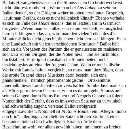
Ballots Herangehensweise an die Straussschen Orchesterwerke ist
nicht pittoresk motiviert. „Wenn man bei
Aus Italien
zu sehr an
Italien denkt“, so der Dirigent weiter im oben erwähnten Gespräch,
„läuft man Gefahr, dass es nicht italienisch klingt!“ Ebenso verhalte
es sich im Falle des
Heldenlebens
, das er letztes Jahr in Garmisch
dirigierte: „Wenn man sich allzu sehr darauf versteift, es möglichst
heroisch klingen zu lassen, wird man den vielen Teilen des 45-
Minuten-Stücks nicht gerecht, die eben nicht heroisch klingen. Es ist
eine Landschaft mit vielen verschiedenen Konturen.“ Ballot hält
sich an die Vorgaben der Partitur, die er genauestens zu realisieren
sucht. Er ist ein Dirigent, der die Noten liest – und sie nicht bloß
buchstabiert. Er dirigiert musikalische Sinneinheiten, nicht
beziehungslos aufeinander folgende Töne. Wenn er musikalische
Werke mit Landschaften vergleicht, so muss man hinzufügen, dass
die große Tugend dieses Musikers darin besteht, sich eine
phänomenale – nämlich phänomenologische – Ortskenntnis
innerhalb dieser Landschaften zu verschaffen. So überlässt man sich
als Hörer gern diesem Cicerone, wenn es darum geht, Strauss auf
seinen Gängen durch Roms Ruinen und Neapels Gassen zu folgen.
Namentlich der Gefahr, dass es im zweiten Satz gar zu verwinkelt
und schwerfällig zugeht, verstand Ballot erfolgreich
entgegenzuwirken. Nominell ist
In Roms Ruinen
ein „Allegro molto
con brio“, allerdings vermittelt der Satz nicht den Eindruck einer
besonders hohen Geschwindigkeit. Strauss dürfte diese
Bezeichnung wohl vor allem gewählt haben, um einem zu breiten