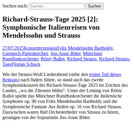
Suchen nach:
Richard-Strauss-Tage 2025 [2]:
Symphonische Italienreisen von
Mendelssohn und Strauss
27/07/2025
Konzertrezension
Felix Mendelssohn Bartholdy
,
Garmisch-Partenkirchen
,
Joo-Anne Bitter
,
Münchner
Rundfunkorchester
,
Rémy Ballot
,
Richard Strauss
,
Richard-Strauss-
Tage
Florian Schuck
Wie der Strauss-Wolf-Liederabend (siehe den
ersten Teil dieses
Beitrags
) nach Italien führte, so stand auch das zweite
Symphoniekonzert der Richard-Strauss-Tage 2025 im Zeichen des
Landes, „wo die Zitronen blühn“. Unter der Leitung von Rémy
Ballot spielte das Münchner Rundfunkorchester die
Italienische
Symphonie
op. 90 von Felix Mendelssohn Bartholdy und die
Symphonische Fantasie
Aus Italien
op. 16 von Richard Strauss.
Dazwischen waren fünf Orchesterlieder von Strauss zu hören,
gesungen von der Sopranistin Joo-Anne Bitter.