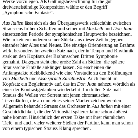
Werke vorzulegen. Als Gattungsbezeichnung für die gut
dreiviertelstündige Komposition wählte er den Begriff
„Symphonische Fantasie“.
Aus Italien
lässt sich als das Übergangswerk schlechthin zwischen
Straussens frühem Schaffen und seiner mit
Macbeth
und
Don Juan
einsetzenden Periode der symphonischen Hauptwerke bezeichnen.
Wie in keinem anderen seiner Stücke aus dieser Zeit begegnen
einander hier Altes und Neues. Die einstige Orientierung an Brahms
wirkt besonders im zweiten Satz nach, der in Tempo und Rhythmik
stark an den Kopfsatz der Brahmsschen Dritten Symphonie
gemahnt. Dagegen steht eine große Zahl an Stellen, die spätere
Strausssche Einfälle anklingen lassen. So erscheinen die
Anfangstakte rückblickend wie eine Vorstudie zu den Eröffnungen
von
Macbeth
und
Also sprach Zarathustra
. Auch taucht im
Kopfsatz ein Begleitmotiv auf, das im
Don Juan
nahezu wörtlich als
einer der Kontrastgedanken wiederkehrt. Im dritten Satz malt
Strauss die Wellen vor Sorrent mit jenen chromatischen
Terzenläufen, die ab nun eines seiner Markenzeichen werden.
Allgemein behandelt Strauss das Orchester in
Aus Italien
mit einer
Geschicklichkeit, die der Virtuosität späterer Jahre schon äußerst
nahe kommt. Hinsichtlich der ersten Takte mit ihrer räumlichen
Tiefe, und auch vieler weiterer Stellen der Partitur, kann man schon
von einem typischen Strauss-Klang sprechen.