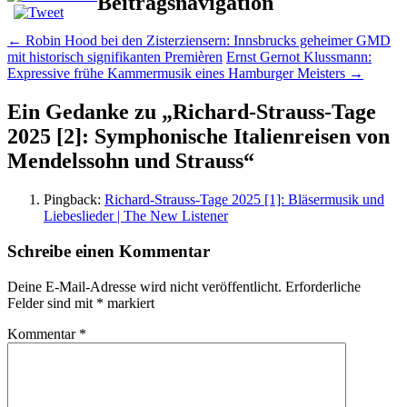
Beitragsnavigation
←
Robin Hood bei den Zisterziensern: Innsbrucks geheimer GMD
mit historisch signifikanten Premièren
Ernst Gernot Klussmann:
Expressive frühe Kammermusik eines Hamburger Meisters
→
Ein Gedanke zu „
Richard-Strauss-Tage
2025 [2]: Symphonische Italienreisen von
Mendelssohn und Strauss
“
Pingback:
Richard-Strauss-Tage 2025 [1]: Bläsermusik und
Liebeslieder | The New Listener
Schreibe einen Kommentar
Deine E-Mail-Adresse wird nicht veröffentlicht.
Erforderliche
Felder sind mit
*
markiert
Kommentar
*