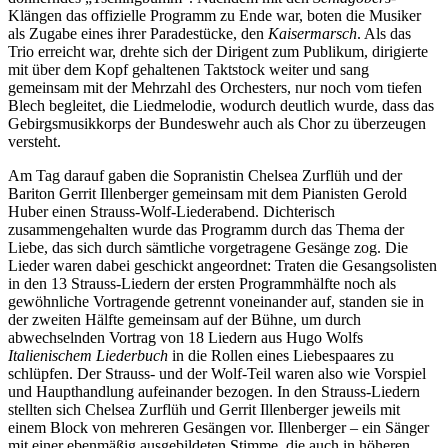
Klängen das offizielle Programm zu Ende war, boten die Musiker
als Zugabe eines ihrer Paradestücke, den
Kaisermarsch
. Als das
Trio erreicht war, drehte sich der Dirigent zum Publikum, dirigierte
mit über dem Kopf gehaltenen Taktstock weiter und sang
gemeinsam mit der Mehrzahl des Orchesters, nur noch vom tiefen
Blech begleitet, die Liedmelodie, wodurch deutlich wurde, dass das
Gebirgsmusikkorps der Bundeswehr auch als Chor zu überzeugen
versteht.
Am Tag darauf gaben die Sopranistin Chelsea Zurflüh und der
Bariton Gerrit Illenberger gemeinsam mit dem Pianisten Gerold
Huber einen Strauss-Wolf-Liederabend. Dichterisch
zusammengehalten wurde das Programm durch das Thema der
Liebe, das sich durch sämtliche vorgetragene Gesänge zog. Die
Lieder waren dabei geschickt angeordnet: Traten die Gesangsolisten
in den 13 Strauss-Liedern der ersten Programmhälfte noch als
gewöhnliche Vortragende getrennt voneinander auf, standen sie in
der zweiten Hälfte gemeinsam auf der Bühne, um durch
abwechselnden Vortrag von 18 Liedern aus Hugo Wolfs
Italienischem Liederbuch
in die Rollen eines Liebespaares zu
schlüpfen. Der Strauss- und der Wolf-Teil waren also wie Vorspiel
und Haupthandlung aufeinander bezogen. In den Strauss-Liedern
stellten sich Chelsea Zurflüh und Gerrit Illenberger jeweils mit
einem Block von mehreren Gesängen vor. Illenberger – ein Sänger
mit einer ebenmäßig ausgebildeten Stimme, die auch in höheren