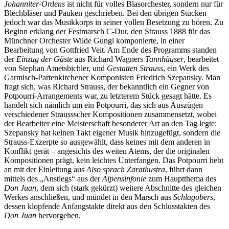
Johanniter-Ordens
ist nicht für volles Blasorchester, sondern nur für
Blechbläser und Pauken geschrieben. Bei den übrigen Stücken
jedoch war das Musikkorps in seiner vollen Besetzung zu hören. Zu
Beginn erklang der Festmarsch C-Dur, den Strauss 1888 für das
Münchner Orchester Wilde Gungl komponierte, in einer
Bearbeitung von Gottfried Veit. Am Ende des Programms standen
der
Einzug der Gäste
aus Richard Wagners
Tannhäuser
, bearbeitet
von Stephan Ametsbichler, und
Gestatten Strauss
, ein Werk des
Garmisch-Partenkirchener Komponisten Friedrich Szepansky. Man
fragt sich, was Richard Strauss, der bekanntlich ein Gegner von
Potpourri-Arrangements war, zu letzterem Stück gesagt hätte. Es
handelt sich nämlich um ein Potpourri, das sich aus Auszügen
verschiedener Straussscher Kompositionen zusammensetzt, wobei
der Bearbeiter eine Meisterschaft besonderer Art an den Tag legte:
Szepansky hat keinen Takt eigener Musik hinzugefügt, sondern die
Strauss-Exzerpte so ausgewählt, dass keines mit dem anderen in
Konflikt gerät – angesichts des weiten Atems, der die originalen
Kompositionen prägt, kein leichtes Unterfangen. Das Potpourri hebt
an mit der Einleitung aus
Also sprach Zarathustra
, führt dann
mittels des „Anstiegs“ aus der
Alpensinfonie
zum Hauptthema des
Don Juan
, dem sich (stark gekürzt) weitere Abschnitte des gleichen
Werkes anschließen, und mündet in den Marsch aus
Schlagobers
,
dessen klopfende Anfangstakte direkt aus den Schlusstakten des
Don Juan
hervorgehen.