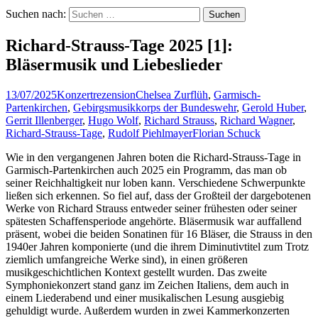
Suchen nach:
Richard-Strauss-Tage 2025 [1]:
Bläsermusik und Liebeslieder
13/07/2025
Konzertrezension
Chelsea Zurflüh
,
Garmisch-
Partenkirchen
,
Gebirgsmusikkorps der Bundeswehr
,
Gerold Huber
,
Gerrit Illenberger
,
Hugo Wolf
,
Richard Strauss
,
Richard Wagner
,
Richard-Strauss-Tage
,
Rudolf Piehlmayer
Florian Schuck
Wie in den vergangenen Jahren boten die Richard-Strauss-Tage in
Garmisch-Partenkirchen auch 2025 ein Programm, das man ob
seiner Reichhaltigkeit nur loben kann. Verschiedene Schwerpunkte
ließen sich erkennen. So fiel auf, dass der Großteil der dargebotenen
Werke von Richard Strauss entweder seiner frühesten oder seiner
spätesten Schaffensperiode angehörte. Bläsermusik war auffallend
präsent, wobei die beiden Sonatinen für 16 Bläser, die Strauss in den
1940er Jahren komponierte (und die ihrem Diminutivtitel zum Trotz
ziemlich umfangreiche Werke sind), in einen größeren
musikgeschichtlichen Kontext gestellt wurden. Das zweite
Symphoniekonzert stand ganz im Zeichen Italiens, dem auch in
einem Liederabend und einer musikalischen Lesung ausgiebig
gehuldigt wurde. Außerdem wurden in zwei Kammerkonzerten