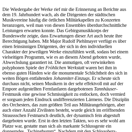
Die Wiedergabe der Werke rief mir die Erinnerung an Berichte aus
dem 19. Jahrhundert wach, als die Dirigenten der städtischen
Musikvereine häufig die örtlichen Militärkapellen zu Konzerten
heranzogen, weil man von diesen Ensembles überdurchschnittliche
Leistungen erwarten konnte. Das Gebirgsmusikkorps der
Bundeswehr zeigte, dass Erwartungen dieser Art auch heute ihre
Berechtigung haben. Mit Major Rudolf Piehlmayer verfügt es über
einen feinsinnigen Dirigenten, der sich in den individuellen
Charakter der jeweiligen Werke einzufühlen weiß, sodass bei einem
vielseitigen Programm, wie es an diesem Abend geboten wurde,
Abwechslung garantiert ist. Die anmutigen, oft verwinkelten
polyphonen Spiele der
Fröhlichen Werkstatt
waren bei ihm in
ebenso guten Händen wie die monumentale Schlichtheit des sich in
weiten Bögen entfaltenden
Johanniter-Einzugs
. Er scheute sich
durchaus nicht, seinen Musikern in der sehr effektvoll mit auf der
Empore aufgestellten Fernfanfaren dargebotenen
Tannhäuser
-
Festmusik eine gewisse Schmissigkeit zu entlocken, doch vermied
er sorgsam jeden Eindruck undifferenzierten Lärmens. Die Disziplin
des Orchesters, das zum größten Teil aus Militärangehörigen, aber
auch einer Anzahl Zivilisten besteht, wurde gleich im eröffnenden
Straussschen Festmarsch deutlich, der dynamisch fein abgestuft
dargeboten wurde. Erst in den letzten Takten, wo es sehr wohl am
Platze war, gestatte man sich als markante Schlussgeste ein
donnerndes „Tschingbumm“. Nachdem mit den
Schlagobers
-