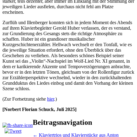
stärker, teils dezenter, aber immer im Einklang mit der Stimmung der
jeweiligen Lieder ausfielen, durchaus nicht fehl am Platze
erscheinen.
Zurflüh und Illenberger konnten sich in jedem Moment des Abends
auf ihren Klavierbegleiter Gerold Huber verlassen, der es verstand,
zur Grundierung des Gesangs stets die richtige Atmosphäre zu
schaffen. Huber ist ein grandioser musikalischer
Kurzgeschichtenerzähler. Hellwach wechselt er den Tonfall, wie es
die jeweilige Situation erfordert, ohne den Überblick über das
Geschehen zu verliehen. Als besonders schönes Beispiel seiner
Kunst sei das „Violin“-Nachspiel im Wolf-Lied Nr. XI genannt, in
dem er karikierende Akzente und Tempoverzögerungen anbrachte,
bevor er in den letzten Tönen, gleichsam von der Rollenfigur zurück
zur Erzählerperspektive wechselnd, wieder in den zurückhaltenden
Grundduktus des Liedes einbog und damit den Vorhang der kleinen
Szene schloss.
(Zur Fortsetzung siehe
hier
.)
[Norbert Florian Schuck, Juli 2025]
Beitragsnavigation
←
Klaviertrios und Klavierstücke aus Anton