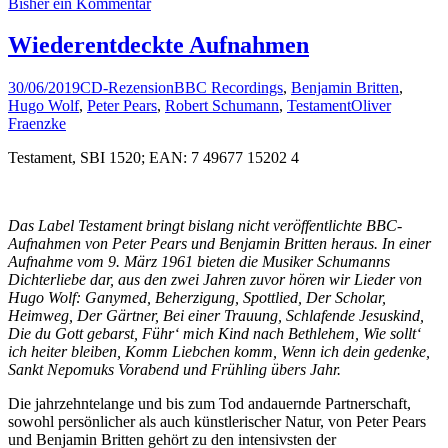
Bisher ein Kommentar
Wiederentdeckte Aufnahmen
30/06/2019
CD-Rezension
BBC Recordings
,
Benjamin Britten
,
Hugo Wolf
,
Peter Pears
,
Robert Schumann
,
Testament
Oliver
Fraenzke
Testament, SBI 1520; EAN: 7 49677 15202 4
Das Label Testament bringt bislang nicht veröffentlichte BBC-
Aufnahmen von Peter Pears und Benjamin Britten heraus. In einer
Aufnahme vom 9. März 1961 bieten die Musiker Schumanns
Dichterliebe dar, aus den zwei Jahren zuvor hören wir Lieder von
Hugo Wolf: Ganymed, Beherzigung, Spottlied, Der Scholar,
Heimweg, Der Gärtner, Bei einer Trauung, Schlafende Jesuskind,
Die du Gott gebarst, Führ‘ mich Kind nach Bethlehem, Wie sollt‘
ich heiter bleiben, Komm Liebchen komm, Wenn ich dein gedenke,
Sankt Nepomuks Vorabend und Frühling übers Jahr.
Die jahrzehntelange und bis zum Tod andauernde Partnerschaft,
sowohl persönlicher als auch künstlerischer Natur, von Peter Pears
und Benjamin Britten gehört zu den intensivsten der