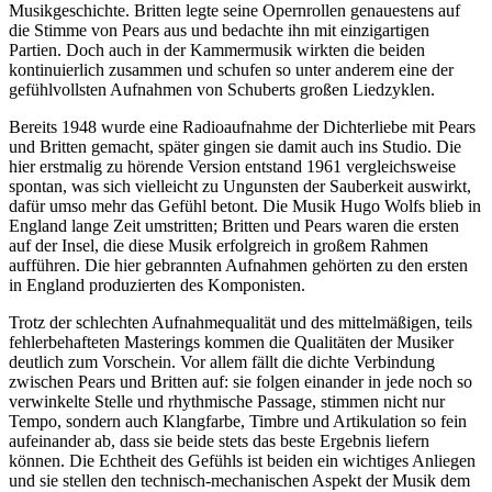
Musikgeschichte. Britten legte seine Opernrollen genauestens auf
die Stimme von Pears aus und bedachte ihn mit einzigartigen
Partien. Doch auch in der Kammermusik wirkten die beiden
kontinuierlich zusammen und schufen so unter anderem eine der
gefühlvollsten Aufnahmen von Schuberts großen Liedzyklen.
Bereits 1948 wurde eine Radioaufnahme der Dichterliebe mit Pears
und Britten gemacht, später gingen sie damit auch ins Studio. Die
hier erstmalig zu hörende Version entstand 1961 vergleichsweise
spontan, was sich vielleicht zu Ungunsten der Sauberkeit auswirkt,
dafür umso mehr das Gefühl betont. Die Musik Hugo Wolfs blieb in
England lange Zeit umstritten; Britten und Pears waren die ersten
auf der Insel, die diese Musik erfolgreich in großem Rahmen
aufführen. Die hier gebrannten Aufnahmen gehörten zu den ersten
in England produzierten des Komponisten.
Trotz der schlechten Aufnahmequalität und des mittelmäßigen, teils
fehlerbehafteten Masterings kommen die Qualitäten der Musiker
deutlich zum Vorschein. Vor allem fällt die dichte Verbindung
zwischen Pears und Britten auf: sie folgen einander in jede noch so
verwinkelte Stelle und rhythmische Passage, stimmen nicht nur
Tempo, sondern auch Klangfarbe, Timbre und Artikulation so fein
aufeinander ab, dass sie beide stets das beste Ergebnis liefern
können. Die Echtheit des Gefühls ist beiden ein wichtiges Anliegen
und sie stellen den technisch-mechanischen Aspekt der Musik dem