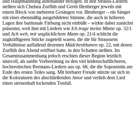
und Haupthandlung aufeinander bezogen. In den Strauss-Liedern
stellten sich Chelsea Zurflüh und Gerrit Illenberger jeweils mit
einem Block von mehreren Gesängen vor. Illenberger – ein Sänger
mit einer ebenmäßig ausgebildeten Stimme, die auch in höheren
Lagen ihre baritonale Färbung nicht einbüßt – wirkte dabei zunächst
präsenter, weil ihm mit Liedern wie
Ich trage meine Minne
op. 32/1
und
Ach weh, mir unglücklichem Mann
op. 21/4 schlicht die
zugkräftigeren Stücke zugeteilt waren, die die für Straussens
Verhältnisse auffallend dezenten
Mädchenblumen
op. 22, mit denen
Zurflüh den Abend eröffnet hatte, in den Schatten stellten. Im
Gesamtzusammenhang jedoch erschien dieser Beginn letztlich
sinnvoll, als sanfte Vorbereitung zu den viel leidenschaftlicheren,
hocherotischen Brentano-Liedern aus op. 68, die die Sopranistin am
Ende des ersten Teiles sang. Mit hörbarer Freude stürzte sie sich in
die Koloraturen des abschließenden
Amor
und verlieh dem Lied
einen sirenenhaft lockenden Tonfall.