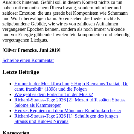
Ausdruck hintenan. Gefühl soll in diesem Kontext nichts zu tun
haben mit romantischem Überschwang, sondern mit reiner und
zeitloser Emotion, die uns gerade bei Komponisten wie Schumann
und Wolf überwältigen kann. So entstehen die Lieder nicht als
zeitgebundene Gebilde, wie wir es von zahllosen Aufnahmen
vergangener Epochen kennen, sondern als noch immer wirkende
und vor Energie glühende Juwelen fein komponierten und lebendig
vorgetragenen Liedguts.
[Oliver Fraenzke, Juni 2019]
Schreibe einen Kommentar
Letzte Beiträge
Humor in der Musikforschung: Hugo Riemanns Traktat „De
cantu fractibili“ (1898) und die Folgen
Wie geht es dem Fortschritt in der Musik?
Richard-Strauss-Tage 2026 [2]: Mozart trifft späten Strauss,
Salome als Kammeroper
Henzes Requiem mit dem Münchner Rundfunkorchester
Richard-Strauss-Tage 2026 [1]: Schulfugen des jungen
Strauss und Bülows Nirvana
Kategorien