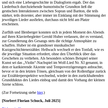
und sich eine Liebesgeschichte in Dialogform ergab. Der das
Liederbuch durchziehende humoristische Grundton ließ die
gestischen Interaktionen zwischen Sopran und Bariton, die teils
stärker, teils dezenter, aber immer im Einklang mit der Stimmung der
jeweiligen Lieder ausfielen, durchaus nicht fehl am Platze
erscheinen.
Zurflüh und Illenberger konnten sich in jedem Moment des Abends
auf ihren Klavierbegleiter Gerold Huber verlassen, der es verstand,
zur Grundierung des Gesangs stets die richtige Atmosphäre zu
schaffen. Huber ist ein grandioser musikalischer
Kurzgeschichtenerzähler. Hellwach wechselt er den Tonfall, wie es
die jeweilige Situation erfordert, ohne den Überblick über das
Geschehen zu verliehen. Als besonders schönes Beispiel seiner
Kunst sei das „Violin“-Nachspiel im Wolf-Lied Nr. XI genannt, in
dem er karikierende Akzente und Tempoverzögerungen anbrachte,
bevor er in den letzten Tönen, gleichsam von der Rollenfigur zurück
zur Erzählerperspektive wechselnd, wieder in den zurückhaltenden
Grundduktus des Liedes einbog und damit den Vorhang der kleinen
Szene schloss.
(Zur Fortsetzung siehe
hier
.)
[Norbert Florian Schuck, Juli 2025]