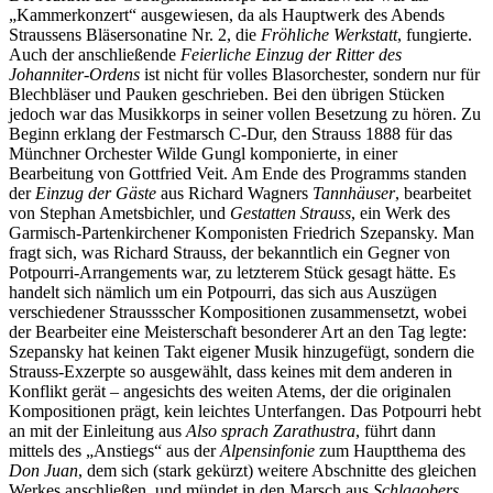
„Kammerkonzert“ ausgewiesen, da als Hauptwerk des Abends
Straussens Bläsersonatine Nr. 2, die
Fröhliche Werkstatt
, fungierte.
Auch der anschließende
Feierliche Einzug der Ritter des
Johanniter-Ordens
ist nicht für volles Blasorchester, sondern nur für
Blechbläser und Pauken geschrieben. Bei den übrigen Stücken
jedoch war das Musikkorps in seiner vollen Besetzung zu hören. Zu
Beginn erklang der Festmarsch C-Dur, den Strauss 1888 für das
Münchner Orchester Wilde Gungl komponierte, in einer
Bearbeitung von Gottfried Veit. Am Ende des Programms standen
der
Einzug der Gäste
aus Richard Wagners
Tannhäuser
, bearbeitet
von Stephan Ametsbichler, und
Gestatten Strauss
, ein Werk des
Garmisch-Partenkirchener Komponisten Friedrich Szepansky. Man
fragt sich, was Richard Strauss, der bekanntlich ein Gegner von
Potpourri-Arrangements war, zu letzterem Stück gesagt hätte. Es
handelt sich nämlich um ein Potpourri, das sich aus Auszügen
verschiedener Straussscher Kompositionen zusammensetzt, wobei
der Bearbeiter eine Meisterschaft besonderer Art an den Tag legte:
Szepansky hat keinen Takt eigener Musik hinzugefügt, sondern die
Strauss-Exzerpte so ausgewählt, dass keines mit dem anderen in
Konflikt gerät – angesichts des weiten Atems, der die originalen
Kompositionen prägt, kein leichtes Unterfangen. Das Potpourri hebt
an mit der Einleitung aus
Also sprach Zarathustra
, führt dann
mittels des „Anstiegs“ aus der
Alpensinfonie
zum Hauptthema des
Don Juan
, dem sich (stark gekürzt) weitere Abschnitte des gleichen
Werkes anschließen, und mündet in den Marsch aus
Schlagobers
,