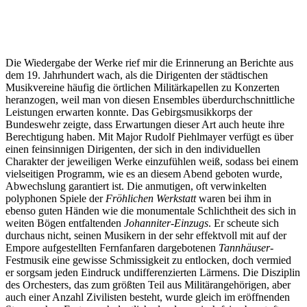
Die Wiedergabe der Werke rief mir die Erinnerung an Berichte aus
dem 19. Jahrhundert wach, als die Dirigenten der städtischen
Musikvereine häufig die örtlichen Militärkapellen zu Konzerten
heranzogen, weil man von diesen Ensembles überdurchschnittliche
Leistungen erwarten konnte. Das Gebirgsmusikkorps der
Bundeswehr zeigte, dass Erwartungen dieser Art auch heute ihre
Berechtigung haben. Mit Major Rudolf Piehlmayer verfügt es über
einen feinsinnigen Dirigenten, der sich in den individuellen
Charakter der jeweiligen Werke einzufühlen weiß, sodass bei einem
vielseitigen Programm, wie es an diesem Abend geboten wurde,
Abwechslung garantiert ist. Die anmutigen, oft verwinkelten
polyphonen Spiele der
Fröhlichen Werkstatt
waren bei ihm in
ebenso guten Händen wie die monumentale Schlichtheit des sich in
weiten Bögen entfaltenden
Johanniter-Einzugs
. Er scheute sich
durchaus nicht, seinen Musikern in der sehr effektvoll mit auf der
Empore aufgestellten Fernfanfaren dargebotenen
Tannhäuser
-
Festmusik eine gewisse Schmissigkeit zu entlocken, doch vermied
er sorgsam jeden Eindruck undifferenzierten Lärmens. Die Disziplin
des Orchesters, das zum größten Teil aus Militärangehörigen, aber
auch einer Anzahl Zivilisten besteht, wurde gleich im eröffnenden