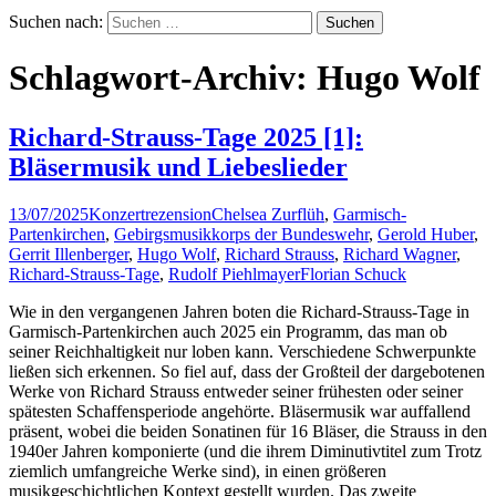
Suchen nach:
Schlagwort-Archiv: Hugo Wolf
Richard-Strauss-Tage 2025 [1]:
Bläsermusik und Liebeslieder
13/07/2025
Konzertrezension
Chelsea Zurflüh
,
Garmisch-
Partenkirchen
,
Gebirgsmusikkorps der Bundeswehr
,
Gerold Huber
,
Gerrit Illenberger
,
Hugo Wolf
,
Richard Strauss
,
Richard Wagner
,
Richard-Strauss-Tage
,
Rudolf Piehlmayer
Florian Schuck
Wie in den vergangenen Jahren boten die Richard-Strauss-Tage in
Garmisch-Partenkirchen auch 2025 ein Programm, das man ob
seiner Reichhaltigkeit nur loben kann. Verschiedene Schwerpunkte
ließen sich erkennen. So fiel auf, dass der Großteil der dargebotenen
Werke von Richard Strauss entweder seiner frühesten oder seiner
spätesten Schaffensperiode angehörte. Bläsermusik war auffallend
präsent, wobei die beiden Sonatinen für 16 Bläser, die Strauss in den
1940er Jahren komponierte (und die ihrem Diminutivtitel zum Trotz
ziemlich umfangreiche Werke sind), in einen größeren
musikgeschichtlichen Kontext gestellt wurden. Das zweite