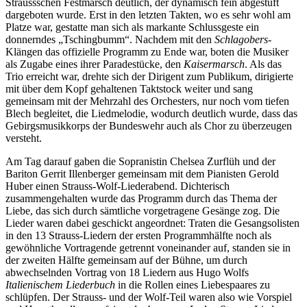
Straussschen Festmarsch deutlich, der dynamisch fein abgestuft
dargeboten wurde. Erst in den letzten Takten, wo es sehr wohl am
Platze war, gestatte man sich als markante Schlussgeste ein
donnerndes „Tschingbumm“. Nachdem mit den
Schlagobers
-
Klängen das offizielle Programm zu Ende war, boten die Musiker
als Zugabe eines ihrer Paradestücke, den
Kaisermarsch
. Als das
Trio erreicht war, drehte sich der Dirigent zum Publikum, dirigierte
mit über dem Kopf gehaltenen Taktstock weiter und sang
gemeinsam mit der Mehrzahl des Orchesters, nur noch vom tiefen
Blech begleitet, die Liedmelodie, wodurch deutlich wurde, dass das
Gebirgsmusikkorps der Bundeswehr auch als Chor zu überzeugen
versteht.
Am Tag darauf gaben die Sopranistin Chelsea Zurflüh und der
Bariton Gerrit Illenberger gemeinsam mit dem Pianisten Gerold
Huber einen Strauss-Wolf-Liederabend. Dichterisch
zusammengehalten wurde das Programm durch das Thema der
Liebe, das sich durch sämtliche vorgetragene Gesänge zog. Die
Lieder waren dabei geschickt angeordnet: Traten die Gesangsolisten
in den 13 Strauss-Liedern der ersten Programmhälfte noch als
gewöhnliche Vortragende getrennt voneinander auf, standen sie in
der zweiten Hälfte gemeinsam auf der Bühne, um durch
abwechselnden Vortrag von 18 Liedern aus Hugo Wolfs
Italienischem Liederbuch
in die Rollen eines Liebespaares zu
schlüpfen. Der Strauss- und der Wolf-Teil waren also wie Vorspiel