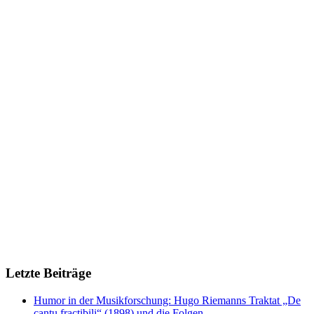
Letzte Beiträge
Humor in der Musikforschung: Hugo Riemanns Traktat „De
cantu fractibili“ (1898) und die Folgen