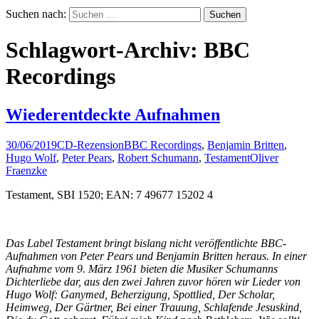
Suchen nach:
Schlagwort-Archiv: BBC
Recordings
Wiederentdeckte Aufnahmen
30/06/2019
CD-Rezension
BBC Recordings
,
Benjamin Britten
,
Hugo Wolf
,
Peter Pears
,
Robert Schumann
,
Testament
Oliver
Fraenzke
Testament, SBI 1520; EAN: 7 49677 15202 4
Das Label Testament bringt bislang nicht veröffentlichte BBC-
Aufnahmen von Peter Pears und Benjamin Britten heraus. In einer
Aufnahme vom 9. März 1961 bieten die Musiker Schumanns
Dichterliebe dar, aus den zwei Jahren zuvor hören wir Lieder von
Hugo Wolf: Ganymed, Beherzigung, Spottlied, Der Scholar,
Heimweg, Der Gärtner, Bei einer Trauung, Schlafende Jesuskind,