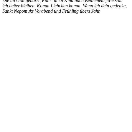
Die du Gott gebarst, Führ‘ mich Kind nach Bethlehem, Wie sollt‘
ich heiter bleiben, Komm Liebchen komm, Wenn ich dein gedenke,
Sankt Nepomuks Vorabend und Frühling übers Jahr.