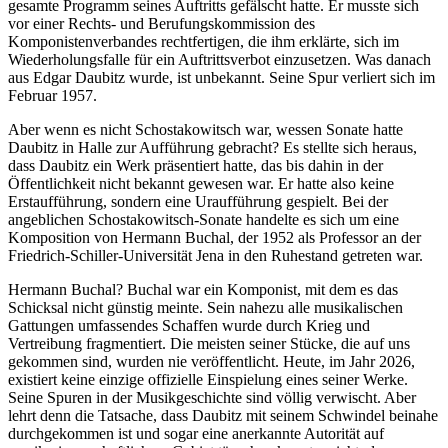
gesamte Programm seines Auftritts gefälscht hatte. Er musste sich
vor einer Rechts- und Berufungskommission des
Komponistenverbandes rechtfertigen, die ihm erklärte, sich im
Wiederholungsfalle für ein Auftrittsverbot einzusetzen. Was danach
aus Edgar Daubitz wurde, ist unbekannt. Seine Spur verliert sich im
Februar 1957.
Aber wenn es nicht Schostakowitsch war, wessen Sonate hatte
Daubitz in Halle zur Aufführung gebracht? Es stellte sich heraus,
dass Daubitz ein Werk präsentiert hatte, das bis dahin in der
Öffentlichkeit nicht bekannt gewesen war. Er hatte also keine
Erstaufführung, sondern eine Uraufführung gespielt. Bei der
angeblichen Schostakowitsch-Sonate handelte es sich um eine
Komposition von Hermann Buchal, der 1952 als Professor an der
Friedrich-Schiller-Universität Jena in den Ruhestand getreten war.
Hermann Buchal? Buchal war ein Komponist, mit dem es das
Schicksal nicht günstig meinte. Sein nahezu alle musikalischen
Gattungen umfassendes Schaffen wurde durch Krieg und
Vertreibung fragmentiert. Die meisten seiner Stücke, die auf uns
gekommen sind, wurden nie veröffentlicht. Heute, im Jahr 2026,
existiert keine einzige offizielle Einspielung eines seiner Werke.
Seine Spuren in der Musikgeschichte sind völlig verwischt. Aber
lehrt denn die Tatsache, dass Daubitz mit seinem Schwindel beinahe
durchgekommen ist und sogar eine anerkannte Autorität auf