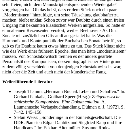
sehr freien, nicht dem Manuskript entsprechenden Wiedergabe“
vorgetragen hat. Ob das heißt, dass er dem Stück noch ein paar
„Modernismen“ hinzufügte, um seine Täuschung glaubhafter zu
machen, bleibt unklar. Schon zuvor war Daubitz durch einen freien
Umgang mit bekannten klassischen Werken aufgefallen. So hatte er
einmal einen Rezensenten verstört, weil er Beethovens As-Dur-
Sonate mit zusätzlichen Glissandi ausgestattet hatte. Was die
Harmonik und Kontrapunktik der Buchalschen Sonate betrifft, so
gab es für Daubitz kaum etwas hinzu zu tun. Das Stück klingt nicht
wie das Werk einer früheren Epoche, das man hätte „modernisieren“
müssen. Von Schostakowitsch trennen es der anders geartete
Personalstil des Komponisten, dessen biographischer Hintergrund
zudem völlig verschieden von demjenigen Schostakowitschs war,
nicht aber die Zeit und auch nicht der künstlerische Rang.
Weiterführende Literatur
Joseph Thamm: „Hermann Buchal. Leben und Schaffen.“ In:
Gerhard Pankalla, Gotthard Speer (Hrsg.):
Zeitgenössische
schlesische Komponisten. Eine Dokumentation
. A.
Laumannsche Verlagsbuchhandlung, Dülmen o. J. [1972], S.
7–42, 145–158.
Stefan Weiss: „Sonderlinge in der Einheitsgesellschaft. Die
DDR-Pianisten Edgar Daubitz und Siegfried Rapp und ihre
Handicaps.“ In: Eckhart Altenmüller, Susanne Rode-