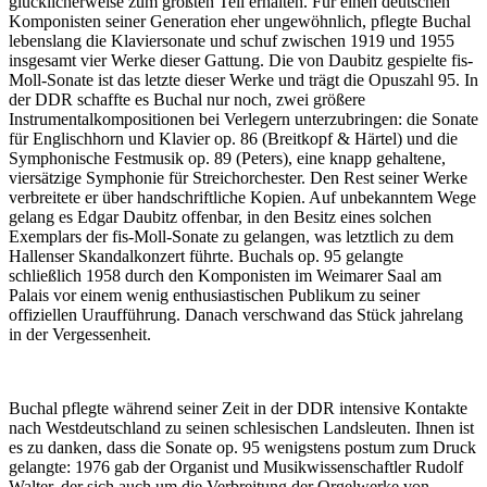
glücklicherweise zum größten Teil erhalten. Für einen deutschen
Komponisten seiner Generation eher ungewöhnlich, pflegte Buchal
lebenslang die Klaviersonate und schuf zwischen 1919 und 1955
insgesamt vier Werke dieser Gattung. Die von Daubitz gespielte fis-
Moll-Sonate ist das letzte dieser Werke und trägt die Opuszahl 95. In
der DDR schaffte es Buchal nur noch, zwei größere
Instrumentalkompositionen bei Verlegern unterzubringen: die Sonate
für Englischhorn und Klavier op. 86 (Breitkopf & Härtel) und die
Symphonische Festmusik op. 89 (Peters), eine knapp gehaltene,
viersätzige Symphonie für Streichorchester. Den Rest seiner Werke
verbreitete er über handschriftliche Kopien. Auf unbekanntem Wege
gelang es Edgar Daubitz offenbar, in den Besitz eines solchen
Exemplars der fis-Moll-Sonate zu gelangen, was letztlich zu dem
Hallenser Skandalkonzert führte. Buchals op. 95 gelangte
schließlich 1958 durch den Komponisten im Weimarer Saal am
Palais vor einem wenig enthusiastischen Publikum zu seiner
offiziellen Uraufführung. Danach verschwand das Stück jahrelang
in der Vergessenheit.
Buchal pflegte während seiner Zeit in der DDR intensive Kontakte
nach Westdeutschland zu seinen schlesischen Landsleuten. Ihnen ist
es zu danken, dass die Sonate op. 95 wenigstens postum zum Druck
gelangte: 1976 gab der Organist und Musikwissenschaftler Rudolf
Walter, der sich auch um die Verbreitung der Orgelwerke von