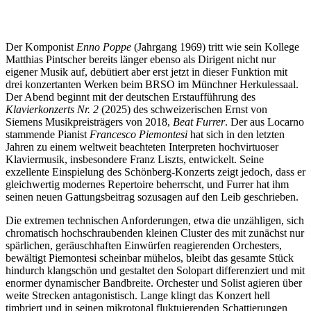
Der Komponist
Enno Poppe
(Jahrgang 1969) tritt wie sein Kollege
Matthias Pintscher bereits länger ebenso als Dirigent nicht nur
eigener Musik auf, debütiert aber erst jetzt in dieser Funktion mit
drei konzertanten Werken beim BRSO im Münchner Herkulessaal.
Der Abend beginnt mit der deutschen Erstaufführung des
Klavierkonzerts Nr. 2
(2025) des schweizerischen Ernst von
Siemens Musikpreisträgers von 2018,
Beat Furrer
. Der aus Locarno
stammende Pianist
Francesco Piemontesi
hat sich in den letzten
Jahren zu einem weltweit beachteten Interpreten hochvirtuoser
Klaviermusik, insbesondere Franz Liszts, entwickelt. Seine
exzellente Einspielung des Schönberg-Konzerts zeigt jedoch, dass er
gleichwertig modernes Repertoire beherrscht, und Furrer hat ihm
seinen neuen Gattungsbeitrag sozusagen auf den Leib geschrieben.
Die extremen technischen Anforderungen, etwa die unzähligen, sich
chromatisch hochschraubenden kleinen Cluster des mit zunächst nur
spärlichen, geräuschhaften Einwürfen reagierenden Orchesters,
bewältigt Piemontesi scheinbar mühelos, bleibt das gesamte Stück
hindurch klangschön und gestaltet den Solopart differenziert und mit
enormer dynamischer Bandbreite. Orchester und Solist agieren über
weite Strecken antagonistisch. Lange klingt das Konzert hell
timbriert und in seinen mikrotonal fluktuierenden Schattierungen