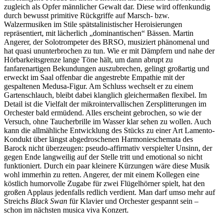
zugleich als Opfer männlicher Gewalt dar. Diese wird offenkundig
durch bewusst primitive Rückgriffe auf Marsch- bzw.
Walzermusiken im Stile spätstalinistischer Heroisierungen
repräsentiert, mit lächerlich „dominantischen“ Bässen. Martin
Angerer, der Solotrompeter des BRSO, musiziert phänomenal und
hat quasi ununterbrochen zu tun. Wie er mit Dämpfern und nahe der
Hörbarkeitsgrenze lange Töne hält, um dann abrupt zu
fanfarenartigen Bekundungen auszubrechen, gelingt großartig und
erweckt im Saal offenbar die angestrebte Empathie mit der
gespaltenen Medusa-Figur. Am Schluss wechselt er zu einem
Gartenschlauch, bleibt dabei klanglich gleichermaßen flexibel. Im
Detail ist die Vielfalt der mikrointervallischen Zersplitterungen im
Orchester bald ermüdend. Alles erscheint gebrochen, so wie der
Versuch, ohne Taucherbrille im Wasser klar sehen zu wollen. Auch
kann die allmähliche Entwicklung des Stücks zu einer Art Lamento-
Kondukt über längst abgedroschenen Harmonieschemata des
Barock nicht überzeugen: pseudo-affirmativ verspielter Unsinn, der
gegen Ende langweilig auf der Stelle tritt und emotional so nicht
funktioniert. Durch ein paar kleinere Kürzungen wäre diese Musik
wohl immerhin zu retten. Angerer, der mit einem Kollegen eine
köstlich humorvolle Zugabe für zwei Flügelhörner spielt, hat den
großen Applaus jedenfalls redlich verdient. Man darf umso mehr auf
Streichs
Black Swan
für Klavier und Orchester gespannt sein ‒
schon im nächsten musica viva Konzert.