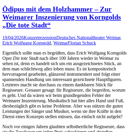
Ödipus mit dem Holzhammer – Zur
Weimarer Inszenierung von Korngolds
„Die tote Stadt“
19/04/2026
Konzertrezension
Deutsches Nationaltheater Weimar
,
Erich Wolfgang Korngold
,
Weimar
Florian Schuck
Eigentlich sollte man es begrüßen, dass Erich Wolfgang Korngolds
Oper
Die tote Stadt
nach über 100 Jahren wieder in Weimar zu
sehen ist, denn es handelt sich um ein ausgezeichnetes Stück, an
dem man schlichtweg alles loben muss: Es ist kompositorisch
hervorragend gearbeitet, glänzend instrumentiert und folgt einer
spannenden Handlung um interessant gezeichnete Hauptfiguren.
Letzteres macht sie durchaus zu einem dankbaren Stück für
Regisseure. Genauer gesagt: für Regisseure, die begreifen, worum
es geht. Und da wären wir beim grundlegenden Fehler der
Weimarer Inszenierung. Musikalisch hat hier alles Hand und Fuß,
diesbezüglich gibt es keine Probleme. Aber was nützen die guten
Leistungen der Sänger und Musiker, wenn sie ihre Kräfte in den
Dienst eines Konzepts stellen müssen, das einfach nicht aufgeht?
Noch vor einigen Jahren glaubten selbstherrliche Regisseure, dass
sie die Zuschauer um jeden Preis schockieren und abstoßen