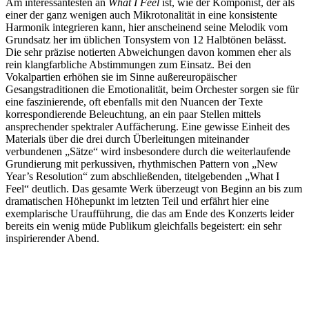
Am interessantesten an
What I Feel
ist, wie der Komponist, der als
einer der ganz wenigen auch Mikrotonalität in eine konsistente
Harmonik integrieren kann, hier anscheinend seine Melodik vom
Grundsatz her im üblichen Tonsystem von 12 Halbtönen belässt.
Die sehr präzise notierten Abweichungen davon kommen eher als
rein klangfarbliche Abstimmungen zum Einsatz. Bei den
Vokalpartien erhöhen sie im Sinne außereuropäischer
Gesangstraditionen die Emotionalität, beim Orchester sorgen sie für
eine faszinierende, oft ebenfalls mit den Nuancen der Texte
korrespondierende Beleuchtung, an ein paar Stellen mittels
ansprechender spektraler Auffächerung. Eine gewisse Einheit des
Materials über die drei durch Überleitungen miteinander
verbundenen „Sätze“ wird insbesondere durch die weiterlaufende
Grundierung mit perkussiven, rhythmischen Pattern von „New
Year’s Resolution“ zum abschließenden, titelgebenden „What I
Feel“ deutlich. Das gesamte Werk überzeugt von Beginn an bis zum
dramatischen Höhepunkt im letzten Teil und erfährt hier eine
exemplarische Uraufführung, die das am Ende des Konzerts leider
bereits ein wenig müde Publikum gleichfalls begeistert: ein sehr
inspirierender Abend.