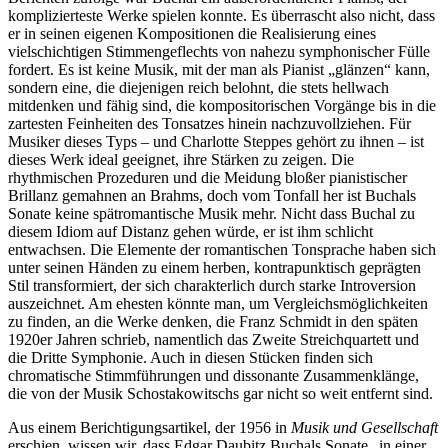
komplizierteste Werke spielen konnte. Es überrascht also nicht, dass
er in seinen eigenen Kompositionen die Realisierung eines
vielschichtigen Stimmengeflechts von nahezu symphonischer Fülle
fordert. Es ist keine Musik, mit der man als Pianist „glänzen“ kann,
sondern eine, die diejenigen reich belohnt, die stets hellwach
mitdenken und fähig sind, die kompositorischen Vorgänge bis in die
zartesten Feinheiten des Tonsatzes hinein nachzuvollziehen. Für
Musiker dieses Typs – und Charlotte Steppes gehört zu ihnen – ist
dieses Werk ideal geeignet, ihre Stärken zu zeigen. Die
rhythmischen Prozeduren und die Meidung bloßer pianistischer
Brillanz gemahnen an Brahms, doch vom Tonfall her ist Buchals
Sonate keine spätromantische Musik mehr. Nicht dass Buchal zu
diesem Idiom auf Distanz gehen würde, er ist ihm schlicht
entwachsen. Die Elemente der romantischen Tonsprache haben sich
unter seinen Händen zu einem herben, kontrapunktisch geprägten
Stil transformiert, der sich charakterlich durch starke Introversion
auszeichnet. Am ehesten könnte man, um Vergleichsmöglichkeiten
zu finden, an die Werke denken, die Franz Schmidt in den späten
1920er Jahren schrieb, namentlich das Zweite Streichquartett und
die Dritte Symphonie. Auch in diesen Stücken finden sich
chromatische Stimmführungen und dissonante Zusammenklänge,
die von der Musik Schostakowitschs gar nicht so weit entfernt sind.
Aus einem Berichtigungsartikel, der 1956 in
Musik und Gesellschaft
erschien, wissen wir, dass Edgar Daubitz Buchals Sonate „in einer