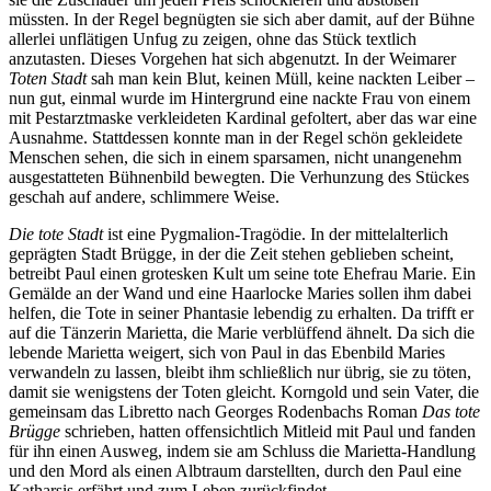
müssten. In der Regel begnügten sie sich aber damit, auf der Bühne
allerlei unflätigen Unfug zu zeigen, ohne das Stück textlich
anzutasten. Dieses Vorgehen hat sich abgenutzt. In der Weimarer
Toten Stadt
sah man kein Blut, keinen Müll, keine nackten Leiber –
nun gut, einmal wurde im Hintergrund eine nackte Frau von einem
mit Pestarztmaske verkleideten Kardinal gefoltert, aber das war eine
Ausnahme. Stattdessen konnte man in der Regel schön gekleidete
Menschen sehen, die sich in einem sparsamen, nicht unangenehm
ausgestatteten Bühnenbild bewegten. Die Verhunzung des Stückes
geschah auf andere, schlimmere Weise.
Die tote Stadt
ist eine Pygmalion-Tragödie. In der mittelalterlich
geprägten Stadt Brügge, in der die Zeit stehen geblieben scheint,
betreibt Paul einen grotesken Kult um seine tote Ehefrau Marie. Ein
Gemälde an der Wand und eine Haarlocke Maries sollen ihm dabei
helfen, die Tote in seiner Phantasie lebendig zu erhalten. Da trifft er
auf die Tänzerin Marietta, die Marie verblüffend ähnelt. Da sich die
lebende Marietta weigert, sich von Paul in das Ebenbild Maries
verwandeln zu lassen, bleibt ihm schließlich nur übrig, sie zu töten,
damit sie wenigstens der Toten gleicht. Korngold und sein Vater, die
gemeinsam das Libretto nach Georges Rodenbachs Roman
Das tote
Brügge
schrieben, hatten offensichtlich Mitleid mit Paul und fanden
für ihn einen Ausweg, indem sie am Schluss die Marietta-Handlung
und den Mord als einen Albtraum darstellten, durch den Paul eine
Katharsis erfährt und zum Leben zurückfindet.