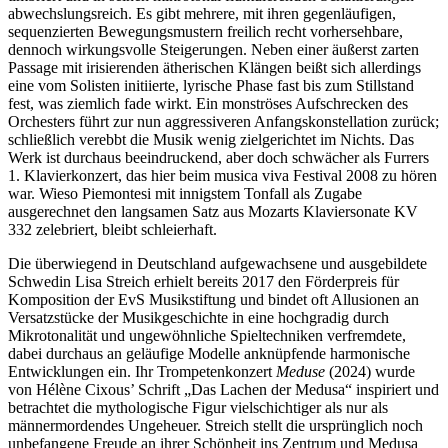
abwechslungsreich. Es gibt mehrere, mit ihren gegenläufigen,
sequenzierten Bewegungsmustern freilich recht vorhersehbare,
dennoch wirkungsvolle Steigerungen. Neben einer äußerst zarten
Passage mit irisierenden ätherischen Klängen beißt sich allerdings
eine vom Solisten initiierte, lyrische Phase fast bis zum Stillstand
fest, was ziemlich fade wirkt. Ein monströses Aufschrecken des
Orchesters führt zur nun aggressiveren Anfangskonstellation zurück;
schließlich verebbt die Musik wenig zielgerichtet im Nichts. Das
Werk ist durchaus beeindruckend, aber doch schwächer als Furrers
1. Klavierkonzert, das hier beim musica viva Festival 2008 zu hören
war. Wieso Piemontesi mit innigstem Tonfall als Zugabe
ausgerechnet den langsamen Satz aus Mozarts Klaviersonate KV
332 zelebriert, bleibt schleierhaft.
Die überwiegend in Deutschland aufgewachsene und ausgebildete
Schwedin Lisa Streich erhielt bereits 2017 den Förderpreis für
Komposition der EvS Musikstiftung und bindet oft Allusionen an
Versatzstücke der Musikgeschichte in eine hochgradig durch
Mikrotonalität und ungewöhnliche Spieltechniken verfremdete,
dabei durchaus an geläufige Modelle anknüpfende harmonische
Entwicklungen ein. Ihr Trompetenkonzert
Meduse
(2024) wurde
von Hélène Cixous’ Schrift „Das Lachen der Medusa“ inspiriert und
betrachtet die mythologische Figur vielschichtiger als nur als
männermordendes Ungeheuer. Streich stellt die ursprünglich noch
unbefangene Freude an ihrer Schönheit ins Zentrum und Medusa