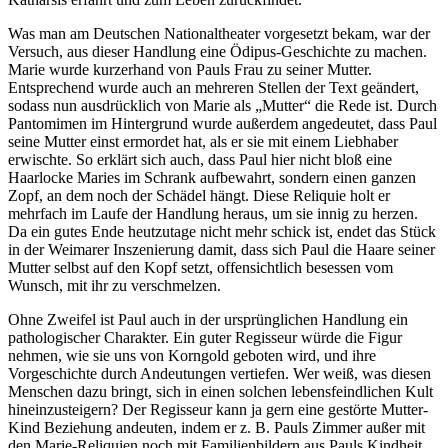
Was man am Deutschen Nationaltheater vorgesetzt bekam, war der
Versuch, aus dieser Handlung eine Ödipus-Geschichte zu machen.
Marie wurde kurzerhand von Pauls Frau zu seiner Mutter.
Entsprechend wurde auch an mehreren Stellen der Text geändert,
sodass nun ausdrücklich von Marie als „Mutter“ die Rede ist. Durch
Pantomimen im Hintergrund wurde außerdem angedeutet, dass Paul
seine Mutter einst ermordet hat, als er sie mit einem Liebhaber
erwischte. So erklärt sich auch, dass Paul hier nicht bloß eine
Haarlocke Maries im Schrank aufbewahrt, sondern einen ganzen
Zopf, an dem noch der Schädel hängt. Diese Reliquie holt er
mehrfach im Laufe der Handlung heraus, um sie innig zu herzen.
Da ein gutes Ende heutzutage nicht mehr schick ist, endet das Stück
in der Weimarer Inszenierung damit, dass sich Paul die Haare seiner
Mutter selbst auf den Kopf setzt, offensichtlich besessen vom
Wunsch, mit ihr zu verschmelzen.
Ohne Zweifel ist Paul auch in der ursprünglichen Handlung ein
pathologischer Charakter. Ein guter Regisseur würde die Figur
nehmen, wie sie uns von Korngold geboten wird, und ihre
Vorgeschichte durch Andeutungen vertiefen. Wer weiß, was diesen
Menschen dazu bringt, sich in einen solchen lebensfeindlichen Kult
hineinzusteigern? Der Regisseur kann ja gern eine gestörte Mutter-
Kind Beziehung andeuten, indem er z. B. Pauls Zimmer außer mit
den Marie-Reliquien noch mit Familienbildern aus Pauls Kindheit