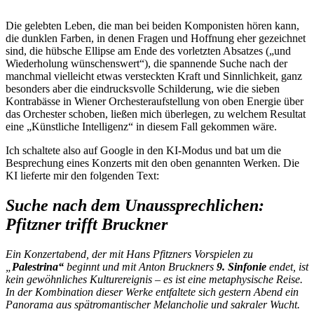
Die gelebten Leben, die man bei beiden Komponisten hören kann,
die dunklen Farben, in denen Fragen und Hoffnung eher gezeichnet
sind, die hübsche Ellipse am Ende des vorletzten Absatzes („und
Wiederholung wünschenswert“), die spannende Suche nach der
manchmal vielleicht etwas versteckten Kraft und Sinnlichkeit, ganz
besonders aber die eindrucksvolle Schilderung, wie die sieben
Kontrabässe in Wiener Orchesteraufstellung von oben Energie über
das Orchester schoben, ließen mich überlegen, zu welchem Resultat
eine „Künstliche Intelligenz“ in diesem Fall gekommen wäre.
Ich schaltete also auf Google in den KI-Modus und bat um die
Besprechung eines Konzerts mit den oben genannten Werken. Die
KI lieferte mir den folgenden Text:
Suche nach dem Unaussprechlichen:
Pfitzner trifft Bruckner
Ein Konzertabend, der mit Hans Pfitzners Vorspielen zu
„
Palestrina“
beginnt und mit Anton Bruckners
9. Sinfonie
endet, ist
kein gewöhnliches Kulturereignis – es ist eine metaphysische Reise.
In der Kombination dieser Werke entfaltete sich gestern Abend ein
Panorama aus spätromantischer Melancholie und sakraler Wucht.