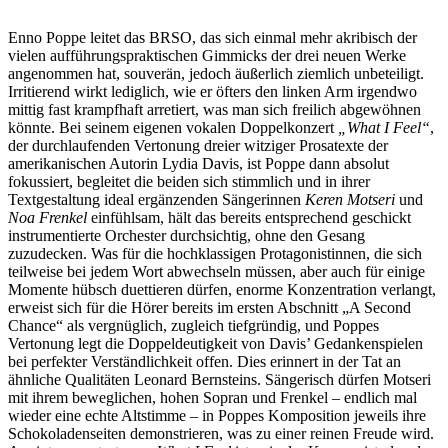
Enno Poppe leitet das BRSO, das sich einmal mehr akribisch der
vielen aufführungspraktischen Gimmicks der drei neuen Werke
angenommen hat, souverän, jedoch äußerlich ziemlich unbeteiligt.
Irritierend wirkt lediglich, wie er öfters den linken Arm irgendwo
mittig fast krampfhaft arretiert, was man sich freilich abgewöhnen
könnte. Bei seinem eigenen vokalen Doppelkonzert
„What I Feel“
,
der durchlaufenden Vertonung dreier witziger Prosatexte der
amerikanischen Autorin Lydia Davis, ist Poppe dann absolut
fokussiert, begleitet die beiden sich stimmlich und in ihrer
Textgestaltung ideal ergänzenden Sängerinnen
Keren Motseri
und
Noa Frenkel
einfühlsam, hält das bereits entsprechend geschickt
instrumentierte Orchester durchsichtig, ohne den Gesang
zuzudecken. Was für die hochklassigen Protagonistinnen, die sich
teilweise bei jedem Wort abwechseln müssen, aber auch für einige
Momente hübsch duettieren dürfen, enorme Konzentration verlangt,
erweist sich für die Hörer bereits im ersten Abschnitt „A Second
Chance“ als vergnüglich, zugleich tiefgründig, und Poppes
Vertonung legt die Doppeldeutigkeit von Davis’ Gedankenspielen
bei perfekter Verständlichkeit offen. Dies erinnert in der Tat an
ähnliche Qualitäten Leonard Bernsteins. Sängerisch dürfen Motseri
mit ihrem beweglichen, hohen Sopran und Frenkel ‒ endlich mal
wieder eine echte Altstimme ‒ in Poppes Komposition jeweils ihre
Schokoladenseiten demonstrieren, was zu einer reinen Freude wird.