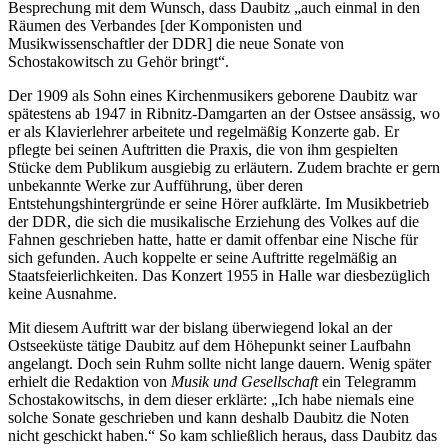
Besprechung mit dem Wunsch, dass Daubitz „auch einmal in den
Räumen des Verbandes [der Komponisten und
Musikwissenschaftler der DDR] die neue Sonate von
Schostakowitsch zu Gehör bringt“.
Der 1909 als Sohn eines Kirchenmusikers geborene Daubitz war
spätestens ab 1947 in Ribnitz-Damgarten an der Ostsee ansässig, wo
er als Klavierlehrer arbeitete und regelmäßig Konzerte gab. Er
pflegte bei seinen Auftritten die Praxis, die von ihm gespielten
Stücke dem Publikum ausgiebig zu erläutern. Zudem brachte er gern
unbekannte Werke zur Aufführung, über deren
Entstehungshintergründe er seine Hörer aufklärte. Im Musikbetrieb
der DDR, die sich die musikalische Erziehung des Volkes auf die
Fahnen geschrieben hatte, hatte er damit offenbar eine Nische für
sich gefunden. Auch koppelte er seine Auftritte regelmäßig an
Staatsfeierlichkeiten. Das Konzert 1955 in Halle war diesbezüglich
keine Ausnahme.
Mit diesem Auftritt war der bislang überwiegend lokal an der
Ostseeküste tätige Daubitz auf dem Höhepunkt seiner Laufbahn
angelangt. Doch sein Ruhm sollte nicht lange dauern. Wenig später
erhielt die Redaktion von
Musik und Gesellschaft
ein Telegramm
Schostakowitschs, in dem dieser erklärte: „Ich habe niemals eine
solche Sonate geschrieben und kann deshalb Daubitz die Noten
nicht geschickt haben.“ So kam schließlich heraus, dass Daubitz das