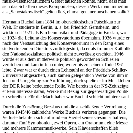
musikwissenschaftlichem Gebiet täuschen konnte, nicht, dass man
sich das Schaffen dieses Komponisten, dessen Werk man immerhin
als „Schostakowitsch“ gelten ließ, einmal genauer anschauen sollte?
Hermann Buchal kam 1884 im oberschlesischen Patschkau zur
Welt. Er studierte in Berlin, u. a. bei Friedrich Gernsheim, und
wirkte seit 1921 als Kirchenmusiker und Pädagoge in Breslau, wo
er 1924 die Leitung des Konservatoriums übernahm. 1936 wurde er
nach der Verstaatlichung des Konservatoriums in den Rang eines
stellvertretenden Direktors zurückgestuft, da er als frommer Katholik
den Nationalsozialisten politisch nicht zuverlässig erschien. 1946
wurde er aus dem mittlerweile polnisch gewordenen Schlesien
vertrieben und kam in Jena unter, wo er bis zu seinem Tode 1961
lebte. Zwar war er durch einen Lehrstuhl an der Friedrich-Schiller-
Universität abgesichert, auch kamen gelegentlich Werke von ihm in
Jena und Umgebung zur Aufführung, doch spielte er im Musikleben
der DDR keine bedeutende Rolle. Wie bereits in der NS-Zeit zeigte
er kein Interesse daran, Werke mit Bezug zur gegenwärtigen Politik
zu schreiben. Für die Machthaber war Buchal schlicht uninteressant.
Durch die Zerstörung Breslaus und die anschließende Vertreibung
waren 1945/46 zahlreiche Werke Buchals verloren gegangen. Die
Verluste belaufen sich auf rund ein Viertel seines Gesamtschaffens,
darunter fünf Symphonien, zwei Opern, ein Oratorium, eine Messe
und mehrere Kammermusikwerke. Sein Klavierschaffen blieb