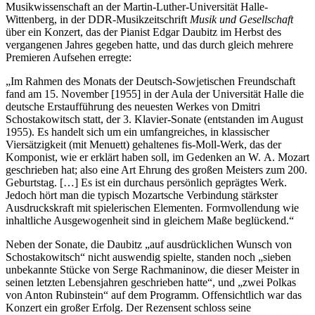
Musikwissenschaft an der Martin-Luther-Universität Halle-
Wittenberg, in der DDR-Musikzeitschrift
Musik und Gesellschaft
über ein Konzert, das der Pianist Edgar Daubitz im Herbst des
vergangenen Jahres gegeben hatte, und das durch gleich mehrere
Premieren Aufsehen erregte:
„Im Rahmen des Monats der Deutsch-Sowjetischen Freundschaft
fand am 15. November [1955] in der Aula der Universität Halle die
deutsche Erstaufführung des neuesten Werkes von Dmitri
Schostakowitsch statt, der 3. Klavier-Sonate (entstanden im August
1955). Es handelt sich um ein umfangreiches, in klassischer
Viersätzigkeit (mit Menuett) gehaltenes fis-Moll-Werk, das der
Komponist, wie er erklärt haben soll, im Gedenken an W. A. Mozart
geschrieben hat; also eine Art Ehrung des großen Meisters zum 200.
Geburtstag. […] Es ist ein durchaus persönlich geprägtes Werk.
Jedoch hört man die typisch Mozartsche Verbindung stärkster
Ausdruckskraft mit spielerischen Elementen. Formvollendung wie
inhaltliche Ausgewogenheit sind in gleichem Maße beglückend.“
Neben der Sonate, die Daubitz „auf ausdrücklichen Wunsch von
Schostakowitsch“ nicht auswendig spielte, standen noch „sieben
unbekannte Stücke von Serge Rachmaninow, die dieser Meister in
seinen letzten Lebensjahren geschrieben hatte“, und „zwei Polkas
von Anton Rubinstein“ auf dem Programm. Offensichtlich war das
Konzert ein großer Erfolg. Der Rezensent schloss seine