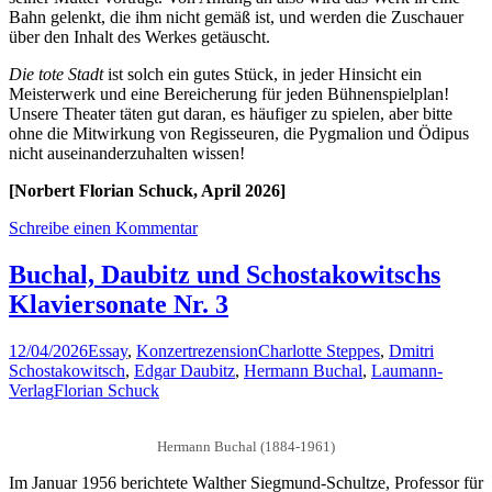
Bahn gelenkt, die ihm nicht gemäß ist, und werden die Zuschauer
über den Inhalt des Werkes getäuscht.
Die tote Stadt
ist solch ein gutes Stück, in jeder Hinsicht ein
Meisterwerk und eine Bereicherung für jeden Bühnenspielplan!
Unsere Theater täten gut daran, es häufiger zu spielen, aber bitte
ohne die Mitwirkung von Regisseuren, die Pygmalion und Ödipus
nicht auseinanderzuhalten wissen!
[Norbert Florian Schuck, April 2026]
Schreibe einen Kommentar
Buchal, Daubitz und Schostakowitschs
Klaviersonate Nr. 3
12/04/2026
Essay
,
Konzertrezension
Charlotte Steppes
,
Dmitri
Schostakowitsch
,
Edgar Daubitz
,
Hermann Buchal
,
Laumann-
Verlag
Florian Schuck
Hermann Buchal (1884-1961)
Im Januar 1956 berichtete Walther Siegmund-Schultze, Professor für