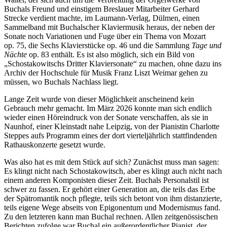
Buchals Freund und einstigem Breslauer Mitarbeiter Gerhard
Strecke verdient machte, im Laumann-Verlag, Dülmen, einen
Sammelband mit Buchalscher Klaviermusik heraus, der neben der
Sonate noch Variationen und Fuge über ein Thema von Mozart
op. 75, die Sechs Klavierstücke op. 46 und die Sammlung
Tage und
Nächte
op. 83 enthält. Es ist also möglich, sich ein Bild von
„Schostakowitschs Dritter Klaviersonate“ zu machen, ohne dazu ins
Archiv der Hochschule für Musik Franz Liszt Weimar gehen zu
müssen, wo Buchals Nachlass liegt.
Lange Zeit wurde von dieser Möglichkeit anscheinend kein
Gebrauch mehr gemacht. Im März 2026 konnte man sich endlich
wieder einen Höreindruck von der Sonate verschaffen, als sie in
Naunhof, einer Kleinstadt nahe Leipzig, von der Pianistin Charlotte
Steppes aufs Programm eines der dort vierteljährlich stattfindenden
Rathauskonzerte gesetzt wurde.
Was also hat es mit dem Stück auf sich? Zunächst muss man sagen:
Es klingt nicht nach Schostakowitsch, aber es klingt auch nicht nach
einem anderen Komponisten dieser Zeit. Buchals Personalstil ist
schwer zu fassen. Er gehört einer Generation an, die teils das Erbe
der Spätromantik noch pflegte, teils sich betont von ihm distanzierte,
teils eigene Wege abseits von Epigonentum und Modernismus fand.
Zu den letzteren kann man Buchal rechnen. Allen zeitgenössischen
Berichten zufolge war Buchal ein außerordentlicher Pianist, der