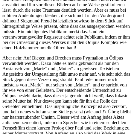
ausstattet und ihn vor diesen Bildern auf eine Weise gestikulieren
lässt, durch die seine Traumata deutlich werden. Aber es muss bei
subtilen Andeutungen bleiben, die sich nicht in den Vordergrund
drängen! Siegmund Freud ist letztlich sowieso in dem Stück auf
hintergründige Weise präsent, ohne dass das ausgesprochen werden
müsste. Ein intelligentes Publikum merkt das. Und ein
verantwortungsvoller Regisseur achtet sein Publikum, indem er ihm
bei der Umsetzung dieses Werkes nicht den Ödipus-Komplex wie
einen Holzhammer um die Ohren haut!
Aber nein: Auf Biegen und Brechen muss Pygmalion in Ödipus
verwandelt werden. Dazu hätte es mehr gebraucht als nur den
Austausch von „Marie“ und „Mutter“ an gewissen Textstellen.
Angesichts der Umgestaltung fällt umso mehr auf, wie sehr sich das
Stück gegen diese Verzerrung sträubt. Paul redet immer noch
meistens von „Marie“, nur selten von „Mutter“, und er spricht von
ihr wie von einer Geliebten. Der entscheidende Unterschied zu
Ödipus besteht darin, dass dieser ja gerade nicht weiß, dass Iokaste
seine Mutter ist! Nur deswegen kann sie für ihn die Rolle der
Geliebten einnehmen. Das ursprüngliche Konzept ist also zerstört,
und kein neues wird an seine Stelle gesetzt (wie auch!). Übrig bleibt
nur haarsträubender Unsinn. Dieser wird am Anfang jedes Aktes
aufs neue zementiert, indem ein Sprecher wie in einem schlechten
Fernsehfilm einen kurzen Prolog über Paul und seine Beziehung zu
seiner Mutter vorträgt. Von Anfang an also wird das Werk in eine