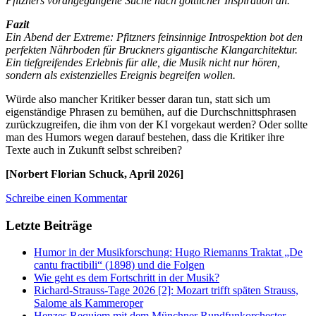
Pfitzners vorangegangene Suche nach göttlicher Inspiration an.
Fazit
Ein Abend der Extreme: Pfitzners feinsinnige Introspektion bot den
perfekten Nährboden für Bruckners gigantische Klangarchitektur.
Ein tiefgreifendes Erlebnis für alle, die Musik nicht nur hören,
sondern als existenzielles Ereignis begreifen wollen.
Würde also mancher Kritiker besser daran tun, statt sich um
eigenständige Phrasen zu bemühen, auf die Durchschnittsphrasen
zurückzugreifen, die ihm von der KI vorgekaut werden? Oder sollte
man des Humors wegen darauf bestehen, dass die Kritiker ihre
Texte auch in Zukunft selbst schreiben?
[Norbert Florian Schuck, April 2026]
Schreibe einen Kommentar
Letzte Beiträge
Humor in der Musikforschung: Hugo Riemanns Traktat „De
cantu fractibili“ (1898) und die Folgen
Wie geht es dem Fortschritt in der Musik?
Richard-Strauss-Tage 2026 [2]: Mozart trifft späten Strauss,
Salome als Kammeroper
Henzes Requiem mit dem Münchner Rundfunkorchester