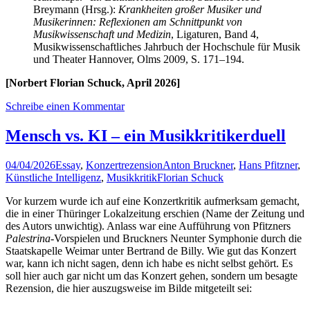
Breymann (Hrsg.):
Krankheiten großer Musiker und
Musikerinnen: Reflexionen am Schnittpunkt von
Musikwissenschaft und Medizin
, Ligaturen, Band 4,
Musikwissenschaftliches Jahrbuch der Hochschule für Musik
und Theater Hannover, Olms 2009, S. 171–194.
[Norbert Florian Schuck, April 2026]
Schreibe einen Kommentar
Mensch vs. KI – ein Musikkritikerduell
04/04/2026
Essay
,
Konzertrezension
Anton Bruckner
,
Hans Pfitzner
,
Künstliche Intelligenz
,
Musikkritik
Florian Schuck
Vor kurzem wurde ich auf eine Konzertkritik aufmerksam gemacht,
die in einer Thüringer Lokalzeitung erschien (Name der Zeitung und
des Autors unwichtig). Anlass war eine Aufführung von Pfitzners
Palestrina
-Vorspielen und Bruckners Neunter Symphonie durch die
Staatskapelle Weimar unter Bertrand de Billy. Wie gut das Konzert
war, kann ich nicht sagen, denn ich habe es nicht selbst gehört. Es
soll hier auch gar nicht um das Konzert gehen, sondern um besagte
Rezension, die hier auszugsweise im Bilde mitgeteilt sei: