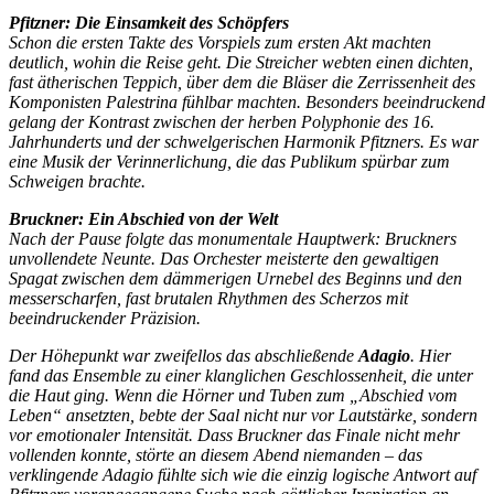
Pfitzner: Die Einsamkeit des Schöpfers
Schon die ersten Takte des Vorspiels zum ersten Akt machten
deutlich, wohin die Reise geht. Die Streicher webten einen dichten,
fast ätherischen Teppich, über dem die Bläser die Zerrissenheit des
Komponisten Palestrina fühlbar machten. Besonders beeindruckend
gelang der Kontrast zwischen der herben Polyphonie des 16.
Jahrhunderts und der schwelgerischen Harmonik Pfitzners. Es war
eine Musik der Verinnerlichung, die das Publikum spürbar zum
Schweigen brachte.
Bruckner: Ein Abschied von der Welt
Nach der Pause folgte das monumentale Hauptwerk: Bruckners
unvollendete Neunte. Das Orchester meisterte den gewaltigen
Spagat zwischen dem dämmerigen Urnebel des Beginns und den
messerscharfen, fast brutalen Rhythmen des Scherzos mit
beeindruckender Präzision.
Der Höhepunkt war zweifellos das abschließende
Adagio
. Hier
fand das Ensemble zu einer klanglichen Geschlossenheit, die unter
die Haut ging. Wenn die Hörner und Tuben zum „Abschied vom
Leben“ ansetzten, bebte der Saal nicht nur vor Lautstärke, sondern
vor emotionaler Intensität. Dass Bruckner das Finale nicht mehr
vollenden konnte, störte an diesem Abend niemanden – das
verklingende Adagio fühlte sich wie die einzig logische Antwort auf