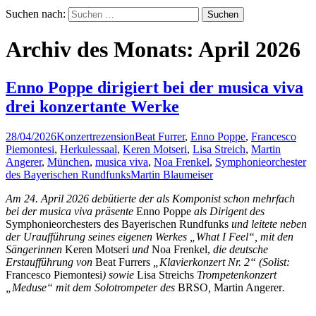
Suchen nach:
Archiv des Monats: April 2026
Enno Poppe dirigiert bei der musica viva
drei konzertante Werke
28/04/2026
Konzertrezension
Beat Furrer
,
Enno Poppe
,
Francesco
Piemontesi
,
Herkulessaal
,
Keren Motseri
,
Lisa Streich
,
Martin
Angerer
,
München
,
musica viva
,
Noa Frenkel
,
Symphonieorchester
des Bayerischen Rundfunks
Martin Blaumeiser
Am 24. April 2026 debütierte der als Komponist schon mehrfach
bei der musica viva präsente
Enno Poppe
als Dirigent des
Symphonieorchesters des Bayerischen Rundfunks
und leitete neben
der Uraufführung seines eigenen Werkes „What I Feel“, mit den
Sängerinnen
Keren Motseri
und
Noa Frenkel,
die deutsche
Erstaufführung von
Beat Furrers
„Klavierkonzert Nr. 2“
(Solist:
Francesco Piemontesi
) sowie
Lisa Streichs
Trompetenkonzert
„Meduse“ mit dem Solotrompeter des
BRSO
,
Martin Angerer
.