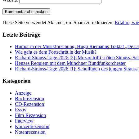
Diese Seite verwendet Akismet, um Spam zu reduzieren.
Erfahre, wi
Letzte Beiträge
Humor in der Musikforschung: Hugo Riemanns Traktat „De cant
Wie geht es dem Fortschritt in der Musik?
Richard-Strauss-Tage 2026 [2]: Mozart trifft späten Strauss, 
Henzes Requiem mit dem Münchner Rundfunkorchester
Richard-Strauss-Tage 2026 [1]: Schulfugen des jungen Straus
Kategorien
Anzeige
Buchrezension
CD-Rezension
Essay
Film-Rezension
Interview
Konzertrezension
Notenrezension