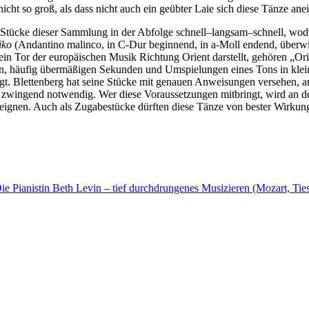
nicht so groß, als dass nicht auch ein geübter Laie sich diese Tänze an
ei Stücke dieser Sammlung in der Abfolge schnell–langsam–schnell, wo
iko
(Andantino malinco, in C-Dur beginnend, in a-Moll endend, überw
, ein Tor der europäischen Musik Richtung Orient darstellt, gehören „
n, häufig übermäßigen Sekunden und Umspielungen eines Tons in klein
t. Blettenberg hat seine Stücke mit genauen Anweisungen versehen, an
t zwingend notwendig. Wer diese Voraussetzungen mitbringt, wird an 
ignen. Auch als Zugabestücke dürften diese Tänze von bester Wirkung
ie Pianistin Beth Levin – tief durchdrungenes Musizieren (Mozart, Tie