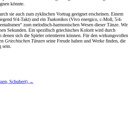
eignen könnte.
durch sie auch zum zyklischen Vortrag geeignet erscheinen. Einem
iegend 9/4-Takt) und ein
Tsakonikos
(Vivo energico, c-Moll, 5/4-
Orientalismen“ zum melodisch-harmonischen Wesen dieser Tänze. Wir
en Sekunden. Ein spezifisch griechisches Kolorit wird durch
 denen sich die Spieler orientieren können. Für den wirkungsvollen
den
Griechischen Tänzen
seine Freude haben und Werke finden, die
 sein.
ssen, Schubert)
→