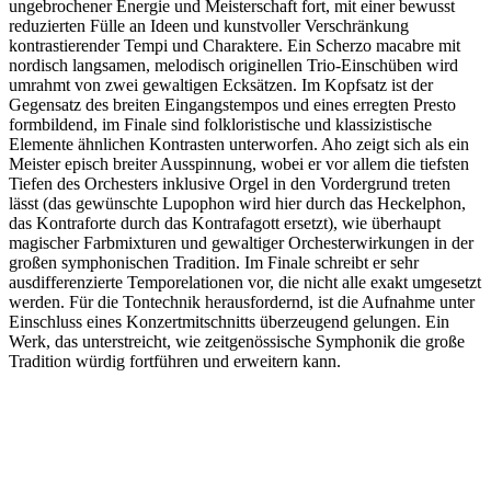
ungebrochener Energie und Meisterschaft fort, mit einer bewusst
reduzierten Fülle an Ideen und kunstvoller Verschränkung
kontrastierender Tempi und Charaktere. Ein Scherzo macabre mit
nordisch langsamen, melodisch originellen Trio-Einschüben wird
umrahmt von zwei gewaltigen Ecksätzen. Im Kopfsatz ist der
Gegensatz des breiten Eingangstempos und eines erregten Presto
formbildend, im Finale sind folkloristische und klassizistische
Elemente ähnlichen Kontrasten unterworfen. Aho zeigt sich als ein
Meister episch breiter Ausspinnung, wobei er vor allem die tiefsten
Tiefen des Orchesters inklusive Orgel in den Vordergrund treten
lässt (das gewünschte Lupophon wird hier durch das Heckelphon,
das Kontraforte durch das Kontrafagott ersetzt), wie überhaupt
magischer Farbmixturen und gewaltiger Orchesterwirkungen in der
großen symphonischen Tradition. Im Finale schreibt er sehr
ausdifferenzierte Temporelationen vor, die nicht alle exakt umgesetzt
werden. Für die Tontechnik herausfordernd, ist die Aufnahme unter
Einschluss eines Konzertmitschnitts überzeugend gelungen. Ein
Werk, das unterstreicht, wie zeitgenössische Symphonik die große
Tradition würdig fortführen und erweitern kann.