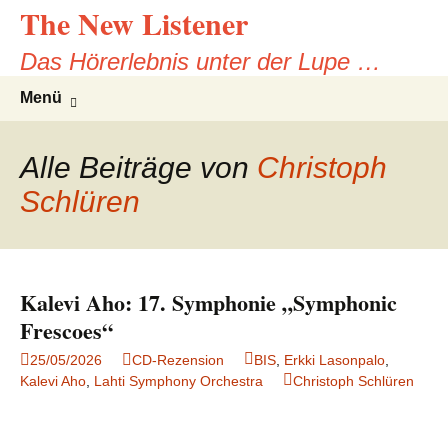
The New Listener
Zum
Inhalt
Das Hörerlebnis unter der Lupe …
springen
Suchen
Menü
nach:
Alle Beiträge von
Christoph
Schlüren
Kalevi Aho: 17. Symphonie „Symphonic
Frescoes“
25/05/2026
CD-Rezension
BIS
,
Erkki Lasonpalo
,
Kalevi Aho
,
Lahti Symphony Orchestra
Christoph Schlüren