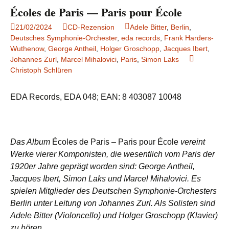
Écoles de Paris — Paris pour École
21/02/2024
CD-Rezension
Adele Bitter
,
Berlin
,
Deutsches Symphonie-Orchester
,
eda records
,
Frank Harders-
Wuthenow
,
George Antheil
,
Holger Groschopp
,
Jacques Ibert
,
Johannes Zurl
,
Marcel Mihalovici
,
Paris
,
Simon Laks
Christoph Schlüren
EDA Records, EDA 048; EAN: 8 403087 10048
Das Album
Écoles de Paris – Paris pour École
vereint
Werke vierer Komponisten, die wesentlich vom Paris der
1920er Jahre geprägt worden sind: George Antheil,
Jacques Ibert, Simon Laks und Marcel Mihalovici. Es
spielen Mitglieder des Deutschen Symphonie-Orchesters
Berlin unter Leitung von Johannes Zurl. Als Solisten sind
Adele Bitter (Violoncello) und Holger Groschopp (Klavier)
zu hören.