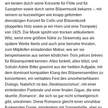
am besten durch seine Konzerte für Flöte und für
Saxophon sowie durch seine Bläsermusik bekannt –, mit
seinem so kurzweiligen wie knapp geformten
dreisätzigen Konzert für Cello und Bläserdezett
(doppeltes Holz sowie je ein Horn und eine Trompete)
von 1925. Die Musik sprüht von trocken artikuliertem
Witz, weist eine größere Nähe zu Strawinsky aus als
spätere Werke Iberts und auch jene beinahe trivialen,
zum Mitpfeifen einladenden Motive, wie wir sie
beispielsweise aus seinen köstlichen
Trois pièces brèves
für Bläserquintett kennen. Alles funkelt, alles blitzt, und
Solistin Adele Bitter gewinnt aus der heiklen Aufgabe, mit
dem dominant kompakten Klang des Bläserensembles zu
konzertieren, ein veritables Fest des unvorhersehbaren
Dialogs. Natürlich ist das ‚Neoklassizismus‘, mit einer
einleitenden Pastorale und einer finalen Gigue, die eine
skurrile ‚Romance‘, die sich so gar nicht schwelgerisch
gibt, umrahmen. Diese Romance gleicht einer unnahbar
flunkernden Dame, mindestens mit Sonnenbrille, aber so