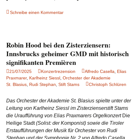
Schreibe einen Kommentar
Robin Hood bei den Zisterziensern:
Innsbrucks geheimer GMD mit historisch
signifikanten Premièren
21/07/2025
Konzertrezension
Alfredo Casella
,
Elias
Praxmarer
,
Karlheinz Siessl
,
Orchester der Akademie
St. Blasius
,
Rudi Stephan
,
Stift Stams
Christoph Schlüren
Das Orchester der Akademie St. Blasius spielte unter der
Leitung von Karlheinz Siessl im Zisterzienserstift Stams
die Uraufführung von Elias Praxmarers Orgelkonzert
Die
Heilige Stadt
(Solist: der Komponist) sowie die Tiroler
Erstaufführungen der Musik für Orchester von Rudi
Stephan und der Symphonie Nr. 2 von Alfredo Casella.