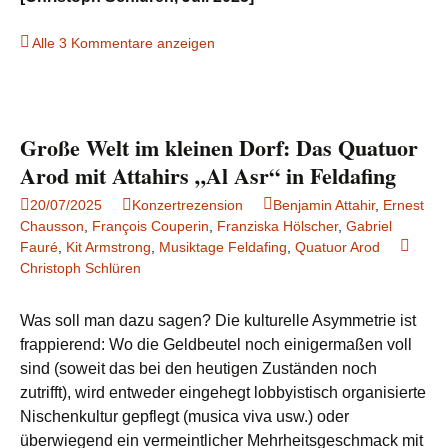
Alle 3 Kommentare anzeigen
Große Welt im kleinen Dorf: Das Quatuor
Arod mit Attahirs „Al Asr“ in Feldafing
20/07/2025
Konzertrezension
Benjamin Attahir
,
Ernest
Chausson
,
François Couperin
,
Franziska Hölscher
,
Gabriel
Fauré
,
Kit Armstrong
,
Musiktage Feldafing
,
Quatuor Arod
Christoph Schlüren
Was soll man dazu sagen? Die kulturelle Asymmetrie ist
frappierend: Wo die Geldbeutel noch einigermaßen voll
sind (soweit das bei den heutigen Zuständen noch
zutrifft), wird entweder eingehegt lobbyistisch organisierte
Nischenkultur gepflegt (musica viva usw.) oder
überwiegend ein vermeintlicher Mehrheitsgeschmack mit