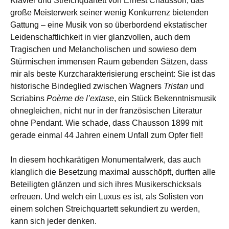
Klavier und Streichquartett von Ernest Chausson, das
große Meisterwerk seiner wenig Konkurrenz bietenden
Gattung – eine Musik von so überbordend ekstatischer
Leidenschaftlichkeit in vier glanzvollen, auch dem
Tragischen und Melancholischen und sowieso dem
Stürmischen immensen Raum gebenden Sätzen, dass
mir als beste Kurzcharakterisierung erscheint: Sie ist das
historische Bindeglied zwischen Wagners
Tristan
und
Scriabins
Poème de l’extase
, ein Stück Bekenntnismusik
ohnegleichen, nicht nur in der französischen Literatur
ohne Pendant. Wie schade, dass Chausson 1899 mit
gerade einmal 44 Jahren einem Unfall zum Opfer fiel!
In diesem hochkarätigen Monumentalwerk, das auch
klanglich die Besetzung maximal ausschöpft, durften alle
Beteiligten glänzen und sich ihres Musikerschicksals
erfreuen. Und welch ein Luxus es ist, als Solisten von
einem solchen Streichquartett sekundiert zu werden,
kann sich jeder denken.