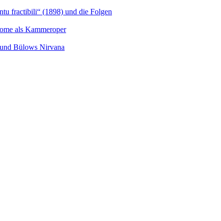
u fractibili“ (1898) und die Folgen
Salome als Kammeroper
s und Bülows Nirvana