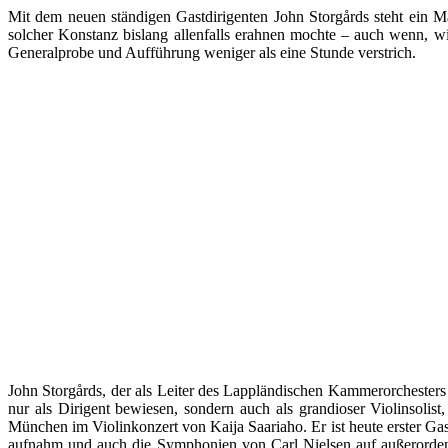
Mit dem neuen ständigen Gastdirigenten John Storgårds steht ein
solcher Konstanz bislang allenfalls erahnen mochte – auch wenn, 
Generalprobe und Aufführung weniger als eine Stunde verstrich.
John Storgårds, der als Leiter des Lappländischen Kammerorchesters
nur als Dirigent bewiesen, sondern auch als grandioser Violinsoli
München im Violinkonzert von Kaija Saariaho. Er ist heute erster G
aufnahm und auch die Symphonien von Carl Nielsen auf außerordent