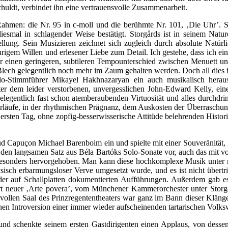
ldt, verbindet ihn eine vertrauensvolle Zusammenarbeit.
en: die Nr. 95 in c-moll und die berühmte Nr. 101, ‚Die Uhr’. Scho
al in schlagender Weise bestätigt. Storgårds ist in seinem Naturell 
tellung. Sein Musizieren zeichnet sich zugleich durch absolute Natür
eurigem Willen und erlesener Liebe zum Detail. Ich gestehe, dass ich e
ir einen geringeren, subtileren Tempounterschied zwischen Menuett un
Blech gelegentlich noch mehr im Zaum gehalten werden. Doch all dies f
Stimmführer Mikayel Hakhnazaryan ein auch musikalisch herausrag
ter dem leider verstorbenen, unvergesslichen John-Edward Kelly, ein
 gelegentlich fast schon atemberaubenden Virtuosität und alles durch
erläufe, in der rhythmischen Prägnanz, dem Auskosten der Überraschu
rsten Tag, ohne zopfig-besserwisserische Attitüde belehrenden Historis
 Capuçon Michael Barenboim ein und spielte mit einer Souveränität, ge
 den langsamen Satz aus Béla Bartóks Solo-Sonate vor, auch das mit vol
– besonders hervorgehoben. Man kann diese hochkomplexe Musik unter n
ysisch erbarmungsloser Verve umgesetzt wurde, und es ist nicht übertri
er auf Schallplatten dokumentierten Aufführungen. Außerdem gab es d
rt neuer ‚Arte povera’, vom Münchener Kammerorchester unter Storgår
vollen Saal des Prinzregententheaters war ganz im Bann dieser Kläng
en Introversion einer immer wieder aufscheinenden tartarischen Volks
 und schenkte seinem ersten Gastdirigenten einen Applaus, von desse