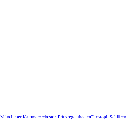
,
Münchener Kammerorchester
,
Prinzregentheater
Christoph Schlüren