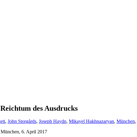
 Reichtum des Ausdrucks
eti
,
John Storgårds
,
Joseph Haydn
,
Mikayel Hakhnazaryan
,
München
 München, 6. April 2017