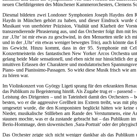
neuen Chefdirigenten des Münchener Kammerorchesters, Clemens Schu
Diesmal bildeten zwei Londoner Symphonien Joseph Haydns den Rahm
Haydn in München gehört zu haben, und dieser Eindruck wurde diesm
Musikant von unerhörter Präzision, Vitalität und Klarheit der Vors
transzendierende Phrasierung aus, und das Orchester folgt ihm mit f
zur ‚Uhr’ ist mir etwas zu geschwind, in den Menuetten stelle ich m
und in der ‚Uhr’ ein etwas weniger bewegtes Trio), auch könnte das 
ins Gewicht. Hinzu kommt, dass in der 95. Symphonie mit Cello-
Konzertmeisterin des fantastischen New Yorker Arcos Orchestra un
gelang beide Male sensationell, und eben nicht nur hinsichtlich der
intuitiven Erfassen der Charaktere und modulatorischen Spannungsv
Piano- und Pianissimo-Passagen. So wirkt diese Musik frisch wie am e
zu hören war.
Im Violinkonzert von György Ligeti sprang für den erkrankten Renaud
das Publikum zu Begeisterung hinriß. Als Zugabe trug er – passend –
Leistung des Dirigenten – und in Tateinheit damit des Orchesters 
besten, wo er die aggressive Grellheit ins Extrem treibt, was mit ph
umgesetzt wurde, die den Komponisten beglückt hätten wie keine d
Nieder, musikalische Stillleben am Rande des Verstummens, eine A
staunen mochte, was er da zustande gebracht hat – das Publikum im 
Berio-Hommage, dem slowenischen ‚Sara-Portrait’ oder der phrygisch
Das Orchester zeigte sich nicht weniger dankbar als das Publikum