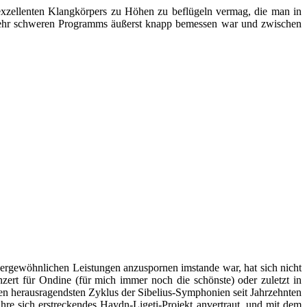
xzellenten Klangkörpers zu Höhen zu beflügeln vermag, die man in
s sehr schweren Programms äußerst knapp bemessen war und zwischen
ßergewöhnlichen Leistungen anzuspornen imstande war, hat sich nicht
zert für Ondine (für mich immer noch die schönste) oder zuletzt in
en herausragendsten Zyklus der Sibelius-Symphonien seit Jahrzehnten
e sich erstreckendes Haydn-Ligeti-Projekt anvertraut, und mit dem