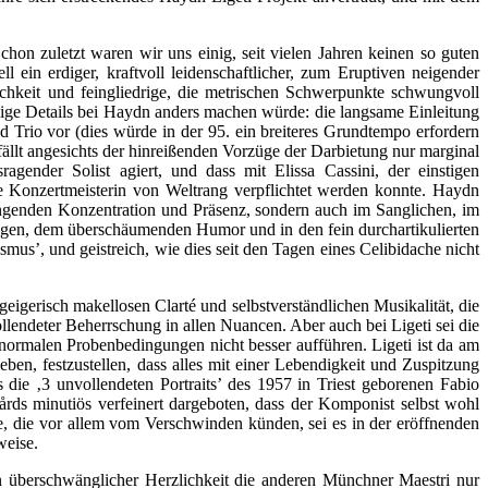
n zuletzt waren wir uns einig, seit vielen Jahren keinen so guten
ein erdiger, kraftvoll leidenschaftlicher, zum Eruptiven neigender
lichkeit und feingliedrige, die metrischen Schwerpunkte schwungvoll
inige Details bei Haydn anders machen würde: die langsame Einleitung
d Trio vor (dies würde in der 95. ein breiteres Grundtempo erfordern
ällt angesichts der hinreißenden Vorzüge der Darbietung nur marginal
ender Solist agiert, und dass mit Elissa Cassini, der einstigen
e Konzertmeisterin von Weltrang verpflichtet werden konnte. Haydn
dringenden Konzentration und Präsenz, sondern auch im Sanglichen, im
ngen, dem überschäumenden Humor und in den fein durchartikulierten
mus’, und geistreich, wie dies seit den Tagen eines Celibidache nicht
igerisch makellosen Clarté und selbstverständlichen Musikalität, die
lendeter Beherrschung in allen Nuancen. Aber auch bei Ligeti sei die
ormalen Probenbedingungen nicht besser aufführen. Ligeti ist da am
eben, festzustellen, dass alles mit einer Lebendigkeit und Zuspitzung
ie ‚3 unvollendeten Portraits’ des 1957 in Triest geborenen Fabio
ds minutiös verfeinert dargeboten, dass der Komponist selbst wohl
e, die vor allem vom Verschwinden künden, sei es in der eröffnenden
weise.
n überschwänglicher Herzlichkeit die anderen Münchner Maestri nur