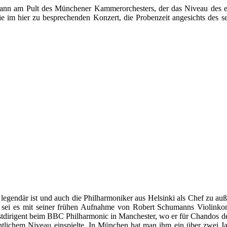
 Mann am Pult des Münchener Kammerorchesters, der das Niveau des e
wie im hier zu besprechenden Konzert, die Probenzeit angesichts de
 legendär ist und auch die Philharmoniker aus Helsinki als Chef zu au
st, sei es mit seiner frühen Aufnahme von Robert Schumanns Violinkon
astdirigent beim BBC Philharmonic in Manchester, wo er für Chandos d
lichem Niveau einspielte. In München hat man ihm ein über zwei Jahr