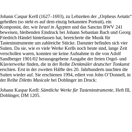
Johann Caspar Kerll (1627–1693), zu Lebzeiten der „Orpheus Aetatis“
geheißen (so steht es auf dem einzig bekannten Portrait), ein
Komponist, der, wie
Israel in Ägypten
und das Sanctus BWV 241
beweisen, bleibenden Eindruck bei Johann Sebastian Bach und Georg
Friedrich Händel hinterlassen hat, bereicherte die Musik für
Tasteninstrumente um zahlreiche Stücke. Darunter befinden sich vier
Suiten. Da sie, wie es viele Werke Kerlls noch heute sind, lange Zeit
verschollen waren, konnten sie keine Aufnahme in die von Adolf
Sandberger 1901/02 herausgegebene Ausgabe der freien Orgel- und
Klavierwerke finden, die in der Reihe
Denkmäler deutscher Tonkunst
erschien. Erst in der zweiten Hälfte des 20. Jahrhunderts tauchten die
Suiten wieder auf. Sie erschienen 1994, ediert von John O’Donnell, in
der Reihe
Diletto Musicale
bei Doblinger im Druck:
Johann Kaspar Kerll:
Sämtliche Werke für Tasteninstrumente
, Heft III,
Doblinger, DM 1205.