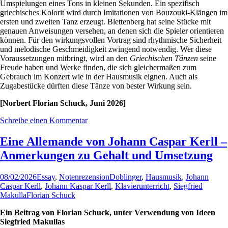
Umspielungen eines Tons in kleinen Sekunden. Ein spezifisch
griechisches Kolorit wird durch Imitationen von Bouzouki-Klängen im
ersten und zweiten Tanz erzeugt. Blettenberg hat seine Stücke mit
genauen Anweisungen versehen, an denen sich die Spieler orientieren
können. Für den wirkungsvollen Vortrag sind rhythmische Sicherheit
und melodische Geschmeidigkeit zwingend notwendig. Wer diese
Voraussetzungen mitbringt, wird an den
Griechischen Tänzen
seine
Freude haben und Werke finden, die sich gleichermaßen zum
Gebrauch im Konzert wie in der Hausmusik eignen. Auch als
Zugabestücke dürften diese Tänze von bester Wirkung sein.
[Norbert Florian Schuck, Juni 2026]
Schreibe einen Kommentar
Eine Allemande von Johann Caspar Kerll –
Anmerkungen zu Gehalt und Umsetzung
08/02/2026
Essay
,
Notenrezension
Doblinger
,
Hausmusik
,
Johann
Caspar Kerll
,
Johann Kaspar Kerll
,
Klavierunterricht
,
Siegfried
Makulla
Florian Schuck
Ein Beitrag von Florian Schuck, unter Verwendung von Ideen
Siegfried Makullas