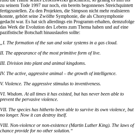
zu seinem Tode 1997 nur noch, ein bereits begonnenes Streichquintett
fertigzustellen. Zu den Projekten, die Simpson nicht mehr realisieren
konnte, gehört seine Zwölfte Symphonie, die als Chorsymphonie
gedacht war. Es hat sich allerdings ein Programm erhalten, demzufolge
das Werk die Evolution des Lebens zum Thema haben und auf eine
pazifistische Botschaft hinauslaufen sollte:
„I. The formation of the sun and solar systems in a gas cloud.
II. The appearance of the most primitive form of live.
III. Division into plant and animal kingdoms.
IV. The active, aggressive animal – the growth of intelligence.
V. Violence. The aggressive stimulus to inventiveness.
VI. Wisdom. At all times it has existed, but has never been able to
prevent the pervasive violence.
VII. The species has hitherto been able to survive its own violence, but
no longer. Now it can destroy itself.
VIII. Non-violence or non-existence (Martin Luther King). The laws of
chance provide for no other solution.“