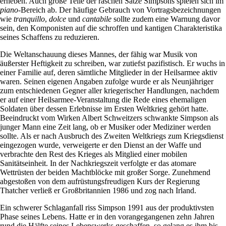
erheben. Auch große Teile der raschen Sätze Simpsons spielen sich im
piano
-Bereich ab. Der häufige Gebrauch von Vortragsbezeichnungen
wie
tranquillo
,
dolce
und
cantabile
sollte zudem eine Warnung davor
sein, den Komponisten auf die schroffen und kantigen Charakteristika
seines Schaffens zu reduzieren.
Die Weltanschauung dieses Mannes, der fähig war Musik von
äußerster Heftigkeit zu schreiben, war zutiefst pazifistisch. Er wuchs in
einer Familie auf, deren sämtliche Mitglieder in der Heilsarmee aktiv
waren. Seinen eigenen Angaben zufolge wurde er als Neunjähriger
zum entschiedenen Gegner aller kriegerischer Handlungen, nachdem
er auf einer Heilsarmee-Veranstaltung die Rede eines ehemaligen
Soldaten über dessen Erlebnisse im Ersten Weltkrieg gehört hatte.
Beeindruckt vom Wirken Albert Schweitzers schwankte Simpson als
junger Mann eine Zeit lang, ob er Musiker oder Mediziner werden
sollte. Als er nach Ausbruch des Zweiten Weltkriegs zum Kriegsdienst
eingezogen wurde, verweigerte er den Dienst an der Waffe und
verbrachte den Rest des Krieges als Mitglied einer mobilen
Sanitätseinheit. In der Nachkriegszeit verfolgte er das atomare
Wettrüsten der beiden Machtblöcke mit großer Sorge. Zunehmend
abgestoßen von dem aufrüstungsfreudigen Kurs der Regierung
Thatcher verließ er Großbritannien 1986 und zog nach Irland.
Ein schwerer Schlaganfall riss Simpson 1991 aus der produktivsten
Phase seines Lebens. Hatte er in den vorangegangenen zehn Jahren
rund die Hälfte seines Lebenswerks geschaffen, so gelang es ihm bis