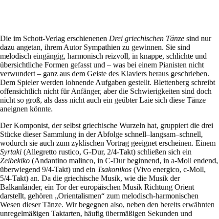
Die im Schott-Verlag erschienenen
Drei griechischen Tänze
sind nur
dazu angetan, ihrem Autor Sympathien zu gewinnen. Sie sind
melodisch eingängig, harmonisch reizvoll, in knappe, schlichte und
übersichtliche Formen gefasst und – was bei einem Pianisten nicht
verwundert – ganz aus dem Geiste des Klaviers heraus geschrieben.
Dem Spieler werden lohnende Aufgaben gestellt. Blettenberg schreibt
offensichtlich nicht für Anfänger, aber die Schwierigkeiten sind doch
nicht so groß, als dass nicht auch ein geübter Laie sich diese Tänze
aneignen könnte.
Der Komponist, der selbst griechische Wurzeln hat, gruppiert die drei
Stücke dieser Sammlung in der Abfolge schnell–langsam–schnell,
wodurch sie auch zum zyklischen Vortrag geeignet erscheinen. Einem
Syrtaki
(Allegretto rustico, G-Dur, 2/4-Takt) schließen sich ein
Zeibekiko
(Andantino malinco, in C-Dur beginnend, in a-Moll endend,
überwiegend 9/4-Takt) und ein
Tsakonikos
(Vivo energico, c-Moll,
5/4-Takt) an. Da die griechische Musik, wie die Musik der
Balkanländer, ein Tor der europäischen Musik Richtung Orient
darstellt, gehören „Orientalismen“ zum melodisch-harmonischen
Wesen dieser Tänze. Wir begegnen also, neben den bereits erwähnten
unregelmäßigen Taktarten, häufig übermäßigen Sekunden und