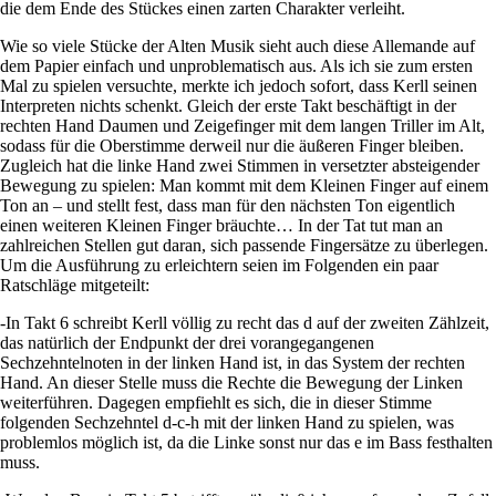
die dem Ende des Stückes einen zarten Charakter verleiht.
Wie so viele Stücke der Alten Musik sieht auch diese Allemande auf
dem Papier einfach und unproblematisch aus. Als ich sie zum ersten
Mal zu spielen versuchte, merkte ich jedoch sofort, dass Kerll seinen
Interpreten nichts schenkt. Gleich der erste Takt beschäftigt in der
rechten Hand Daumen und Zeigefinger mit dem langen Triller im Alt,
sodass für die Oberstimme derweil nur die äußeren Finger bleiben.
Zugleich hat die linke Hand zwei Stimmen in versetzter absteigender
Bewegung zu spielen: Man kommt mit dem Kleinen Finger auf einem
Ton an – und stellt fest, dass man für den nächsten Ton eigentlich
einen weiteren Kleinen Finger bräuchte… In der Tat tut man an
zahlreichen Stellen gut daran, sich passende Fingersätze zu überlegen.
Um die Ausführung zu erleichtern seien im Folgenden ein paar
Ratschläge mitgeteilt:
-In Takt 6 schreibt Kerll völlig zu recht das d auf der zweiten Zählzeit,
das natürlich der Endpunkt der drei vorangegangenen
Sechzehntelnoten in der linken Hand ist, in das System der rechten
Hand. An dieser Stelle muss die Rechte die Bewegung der Linken
weiterführen. Dagegen empfiehlt es sich, die in dieser Stimme
folgenden Sechzehntel d-c-h mit der linken Hand zu spielen, was
problemlos möglich ist, da die Linke sonst nur das e im Bass festhalten
muss.