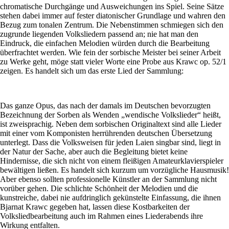
chromatische Durchgänge und Ausweichungen ins Spiel. Seine Sätze
stehen dabei immer auf fester diatonischer Grundlage und wahren den
Bezug zum tonalen Zentrum. Die Nebenstimmen schmiegen sich den
zugrunde liegenden Volksliedern passend an; nie hat man den
Eindruck, die einfachen Melodien würden durch die Bearbeitung
überfrachtet werden. Wie fein der sorbische Meister bei seiner Arbeit
zu Werke geht, möge statt vieler Worte eine Probe aus Krawc op. 52/1
zeigen. Es handelt sich um das erste Lied der Sammlung:
Das ganze Opus, das nach der damals im Deutschen bevorzugten
Bezeichnung der Sorben als Wenden „wendische Volkslieder“ heißt,
ist zweisprachig. Neben dem sorbischen Originaltext sind alle Lieder
mit einer vom Komponisten herrührenden deutschen Übersetzung
unterlegt. Dass die Volksweisen für jeden Laien singbar sind, liegt in
der Natur der Sache, aber auch die Begleitung bietet keine
Hindernisse, die sich nicht von einem fleißigen Amateurklavierspieler
bewältigen ließen. Es handelt sich kurzum um vorzügliche Hausmusik!
Aber ebenso sollten professionelle Künstler an der Sammlung nicht
vorüber gehen. Die schlichte Schönheit der Melodien und die
kunstreiche, dabei nie aufdringlich gekünstelte Einfassung, die ihnen
Bjarnat Krawc gegeben hat, lassen diese Kostbarkeiten der
Volksliedbearbeitung auch im Rahmen eines Liederabends ihre
Wirkung entfalten.