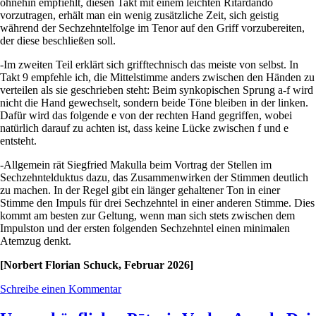
ohnehin empfiehlt, diesen Takt mit einem leichten Ritardando
vorzutragen, erhält man ein wenig zusätzliche Zeit, sich geistig
während der Sechzehntelfolge im Tenor auf den Griff vorzubereiten,
der diese beschließen soll.
-Im zweiten Teil erklärt sich grifftechnisch das meiste von selbst. In
Takt 9 empfehle ich, die Mittelstimme anders zwischen den Händen zu
verteilen als sie geschrieben steht: Beim synkopischen Sprung a-f wird
nicht die Hand gewechselt, sondern beide Töne bleiben in der linken.
Dafür wird das folgende e von der rechten Hand gegriffen, wobei
natürlich darauf zu achten ist, dass keine Lücke zwischen f und e
entsteht.
-Allgemein rät Siegfried Makulla beim Vortrag der Stellen im
Sechzehntelduktus dazu, das Zusammenwirken der Stimmen deutlich
zu machen. In der Regel gibt ein länger gehaltener Ton in einer
Stimme den Impuls für drei Sechzehntel in einer anderen Stimme. Dies
kommt am besten zur Geltung, wenn man sich stets zwischen dem
Impulston und der ersten folgenden Sechzehntel einen minimalen
Atemzug denkt.
[Norbert Florian Schuck, Februar 2026]
Schreibe einen Kommentar