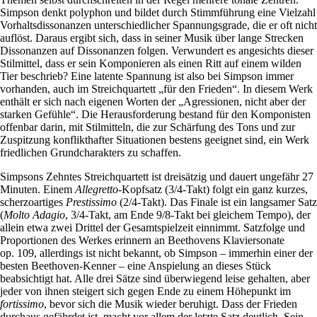
Simpson denkt polyphon und bildet durch Stimmführung eine Vielzahl
Vorhaltsdissonanzen unterschiedlicher Spannungsgrade, die er oft nicht
auflöst. Daraus ergibt sich, dass in seiner Musik über lange Strecken
Dissonanzen auf Dissonanzen folgen. Verwundert es angesichts dieser
Stilmittel, dass er sein Komponieren als einen Ritt auf einem wilden
Tier beschrieb? Eine latente Spannung ist also bei Simpson immer
vorhanden, auch im Streichquartett „für den Frieden“. In diesem Werk
enthält er sich nach eigenen Worten der „Agressionen, nicht aber der
starken Gefühle“. Die Herausforderung bestand für den Komponisten
offenbar darin, mit Stilmitteln, die zur Schärfung des Tons und zur
Zuspitzung konflikthafter Situationen bestens geeignet sind, ein Werk
friedlichen Grundcharakters zu schaffen.
Simpsons Zehntes Streichquartett ist dreisätzig und dauert ungefähr 27
Minuten. Einem
Allegretto
-Kopfsatz (3/4-Takt) folgt ein ganz kurzes,
scherzoartiges
Prestissimo
(2/4-Takt). Das Finale ist ein langsamer Satz
(
Molto Adagio
, 3/4-Takt, am Ende 9/8-Takt bei gleichem Tempo), der
allein etwa zwei Drittel der Gesamtspielzeit einnimmt. Satzfolge und
Proportionen des Werkes erinnern an Beethovens Klaviersonate
op. 109, allerdings ist nicht bekannt, ob Simpson – immerhin einer der
besten Beethoven-Kenner – eine Anspielung an dieses Stück
beabsichtigt hat. Alle drei Sätze sind überwiegend leise gehalten, aber
jeder von ihnen steigert sich gegen Ende zu einem Höhepunkt im
fortissimo
, bevor sich die Musik wieder beruhigt. Dass der Frieden
durchaus gefährdet ist, macht vor allem der letzte Satz deutlich. Sein