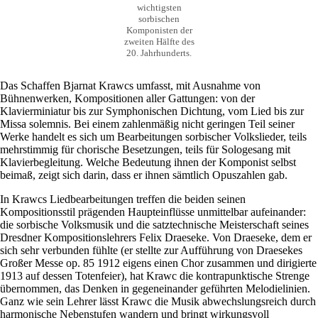
wichtigsten
sorbischen
Komponisten der
zweiten Hälfte des
20. Jahrhunderts.
Das Schaffen Bjarnat Krawcs umfasst, mit Ausnahme von
Bühnenwerken, Kompositionen aller Gattungen: von der
Klavierminiatur bis zur Symphonischen Dichtung, vom Lied bis zur
Missa solemnis. Bei einem zahlenmäßig nicht geringen Teil seiner
Werke handelt es sich um Bearbeitungen sorbischer Volkslieder, teils
mehrstimmig für chorische Besetzungen, teils für Sologesang mit
Klavierbegleitung. Welche Bedeutung ihnen der Komponist selbst
beimaß, zeigt sich darin, dass er ihnen sämtlich Opuszahlen gab.
In Krawcs Liedbearbeitungen treffen die beiden seinen
Kompositionsstil prägenden Haupteinflüsse unmittelbar aufeinander:
die sorbische Volksmusik und die satztechnische Meisterschaft seines
Dresdner Kompositionslehrers Felix Draeseke. Von Draeseke, dem er
sich sehr verbunden fühlte (er stellte zur Aufführung von Draesekes
Großer Messe op. 85 1912 eigens einen Chor zusammen und dirigierte
1913 auf dessen Totenfeier), hat Krawc die kontrapunktische Strenge
übernommen, das Denken in gegeneinander geführten Melodielinien.
Ganz wie sein Lehrer lässt Krawc die Musik abwechslungsreich durch
harmonische Nebenstufen wandern und bringt wirkungsvoll