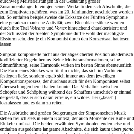
durchweg Meisterleistungen in der Gestaltung großer
Zusammenhänge. In einigen seiner Werke finden sich Abschnitte, die
zum Eruptivsten gehören, was im 20. Jahrhundert geschrieben worden
ist. So entfalten beispielsweise die Ecksätze der Fünften Symphonie
eine geradezu manische Aktivität; zwei Blechbläserstücke werden
durch ihre Titel
Volcano
und
Vortex
hinreichend charakterisiert; und
der Schlussteil der Siebten Symphonie dürfte wohl der mächtigste
Eissturm sein, den je ein Komponist durch den Konzertsaal hat tosen
lassen.
Simpson komponierte nicht aus der abgesicherten Position akademisch
kodifizierter Regeln heraus. Seine Motivtransformationen, seine
Stimmführung, seine Harmonik wirken im besten Sinne abenteuerlich.
Die Form eines Stückes war für ihn nichts, das sich im Vorhinein
festlegen ließe, sondern ergab sich immer aus dem jeweiligen
Kompositionsprozess, der durchaus auch für den Komponisten selbst
Überraschungen bereit halten konnte. Das Verhältnis zwischen
Schöpfer und Schöpfung während des Schaffens umschrieb er einmal
dergestalt, dass er sich daran erfreue, ein wildes Tier („beast“)
loszulassen und es dann zu reiten.
Die Ausbrüche und großen Steigerungen der Simpsonschen Musik
stehen freilich stets in einem Kontext, der auch Momente der Ruhe und
Einkehr umfasst. Die beiden erwähnten Symphonien enden leise und
enthalten ausgedehnte langsame Abschnitte, die sich kaum übers
piano