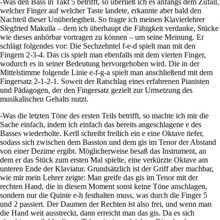
-Was den Bass in Takt 5 betrifft, so überließ ich es anfangs dem Zufall,
welcher Finger auf welcher Taste landete, erkannte aber bald den
Nachteil dieser Unüberlegtheit. So fragte ich meinen Klavierlehrer
Siegfried Makulla – dem ich überhaupt die Fähigkeit verdanke, Stücke
wie dieses anhörbar vortragen zu können – um seine Meinung. Er
schlägt folgendes vor: Die Sechzehntel f-e-d spielt man mit den
Fingern 2-3-4. Das cis spielt man ebenfalls mit dem vierten Finger,
wodurch es in seiner Bedeutung hervorgehoben wird. Die in der
Mittelstimme folgende Linie e-f-g-a spielt man anschließend mit dem
Fingersatz 2-1-2-1. Soweit der Ratschlag eines erfahrenen Pianisten
und Pädagogen, der den Fingersatz gezielt zur Umsetzung des
musikalischen Gehalts nutzt.
-Was die letzten Töne des ersten Teils betrifft, so machte ich mir die
Sache einfach, indem ich einfach das bereits angeschlagene e des
Basses wiederholte. Kerll schreibt freilich ein e eine Oktave tiefer,
sodass sich zwischen dem Basston und dem gis im Tenor der Abstand
von einer Dezime ergibt. Möglicherweise besaß das Instrument, an
dem er das Stück zum ersten Mal spielte, eine verkürzte Oktave am
unteren Ende der Klaviatur. Grundsätzlich ist der Griff aber machbar,
wie mir mein Lehrer zeigte: Man greife das gis im Tenor mit der
rechten Hand, die in diesem Moment sonst keine Töne anschlagen,
sondern nur die Quinte e-h festhalten muss, was durch die Finger 5
und 2 passiert. Der Daumen der Rechten ist also frei, und wenn man
die Hand weit ausstreckt, dann erreicht man das gis. Da es sich