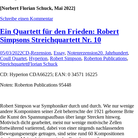
[Norbert Florian Schuck, Mai 2022]
Schreibe einen Kommentar
Ein Quartett für den Frieden: Robert
Simpsons Streichquartett Nr. 10
05/03/2022
CD-Rezension
,
Essay
,
Notenrezension
20. Jahrhundert
,
Coull Quartet
,
Hyperion
,
Robert Simpson
,
Roberton Publications
,
Streichquartett
Florian Schuck
CD: Hyperion CDA66225; EAN: 0 34571 16225
Noten: Roberton Publications 95448
Robert Simpson war Symphoniker durch und durch. Wie nur wenige
andere Komponisten seiner Zeit beherrschte der 1921 geborene Brite
die Kunst des Spannungsaufbaus über lange Strecken hinweg.
Motivisch dicht gearbeitet, meist nur wenige motivische Zellen
fortwährend variierend, dabei von einer nirgends nachlassenden
Bewegungsenergie getragen, sind seine rund 60 Kompositionen