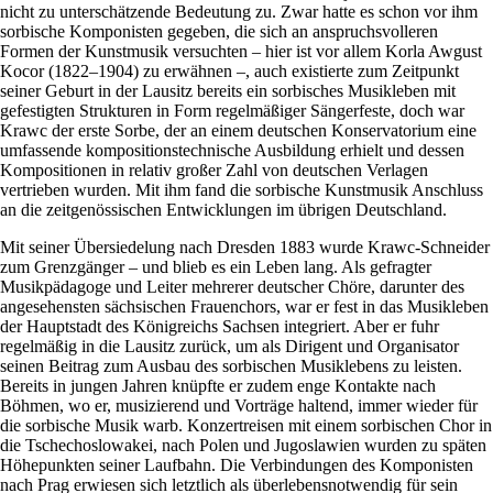
nicht zu unterschätzende Bedeutung zu. Zwar hatte es schon vor ihm
sorbische Komponisten gegeben, die sich an anspruchsvolleren
Formen der Kunstmusik versuchten – hier ist vor allem Korla Awgust
Kocor (1822–1904) zu erwähnen –, auch existierte zum Zeitpunkt
seiner Geburt in der Lausitz bereits ein sorbisches Musikleben mit
gefestigten Strukturen in Form regelmäßiger Sängerfeste, doch war
Krawc der erste Sorbe, der an einem deutschen Konservatorium eine
umfassende kompositionstechnische Ausbildung erhielt und dessen
Kompositionen in relativ großer Zahl von deutschen Verlagen
vertrieben wurden. Mit ihm fand die sorbische Kunstmusik Anschluss
an die zeitgenössischen Entwicklungen im übrigen Deutschland.
Mit seiner Übersiedelung nach Dresden 1883 wurde Krawc-Schneider
zum Grenzgänger – und blieb es ein Leben lang. Als gefragter
Musikpädagoge und Leiter mehrerer deutscher Chöre, darunter des
angesehensten sächsischen Frauenchors, war er fest in das Musikleben
der Hauptstadt des Königreichs Sachsen integriert. Aber er fuhr
regelmäßig in die Lausitz zurück, um als Dirigent und Organisator
seinen Beitrag zum Ausbau des sorbischen Musiklebens zu leisten.
Bereits in jungen Jahren knüpfte er zudem enge Kontakte nach
Böhmen, wo er, musizierend und Vorträge haltend, immer wieder für
die sorbische Musik warb. Konzertreisen mit einem sorbischen Chor in
die Tschechoslowakei, nach Polen und Jugoslawien wurden zu späten
Höhepunkten seiner Laufbahn. Die Verbindungen des Komponisten
nach Prag erwiesen sich letztlich als überlebensnotwendig für sein