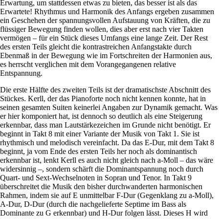
Erwartung, um stattdessen etwas zu bieten, das besser ist als das
Erwartete! Rhythmus und Harmonik des Anfangs ergeben zusammen
ein Geschehen der spannungsvollen Aufstauung von Kräften, die zu
flüssiger Bewegung finden wollen, dies aber erst nach vier Takten
vermögen – für ein Stück dieses Umfangs eine lange Zeit. Der Rest
des ersten Teils gleicht die kontrastreichen Anfangstakte durch
Ebenmaß in der Bewegung wie im Fortschreiten der Harmonien aus,
es herrscht verglichen mit dem Vorangegangenen relative
Entspannung.
Die erste Hälfte des zweiten Teils ist der dramatischste Abschnitt des
Stückes. Kerll, der das Pianoforte noch nicht kennen konnte, hat in
seinen gesamten Suiten keinerlei Angaben zur Dynamik gemacht. Was
er hier komponiert hat, ist dennoch so deutlich als eine Steigerung
erkennbar, dass man Lautstärkezeichen im Grunde nicht benötigt. Er
beginnt in Takt 8 mit einer Variante der Musik von Takt 1. Sie ist
rhythmisch und melodisch vereinfacht. Da das E-Dur, mit dem Takt 8
beginnt, ja vom Ende des ersten Teils her noch als dominantisch
erkennbar ist, lenkt Kerll es auch nicht gleich nach a-Moll – das wäre
widersinnig –, sondern schärft die Dominantspannung noch durch
Quart- und Sext-Wechselnoten in Sopran und Tenor. In Takt 9
überschreitet die Musik den bisher durchwanderten harmonischen
Rahmen, indem sie auf E unmittelbar F-Dur (Gegenklang zu a-Moll),
A-Dur, D-Dur (durch die nachgelieferte Septime im Bass als
Dominante zu G erkennbar) und H-Dur folgen lässt. Dieses H wird