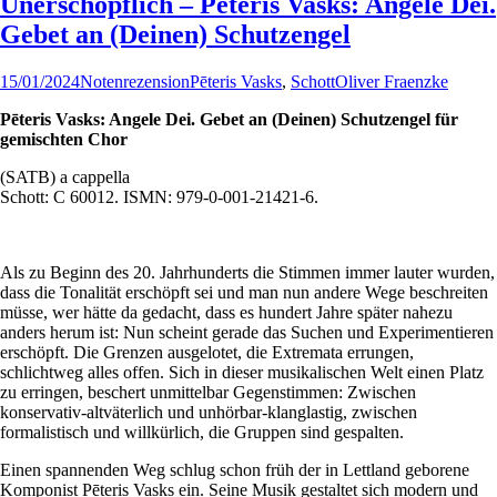
Unerschöpflich – Pēteris Vasks: Angele Dei.
Gebet an (Deinen) Schutzengel
15/01/2024
Notenrezension
Pēteris Vasks
,
Schott
Oliver Fraenzke
Pēteris Vasks: Angele Dei. Gebet an (Deinen) Schutzengel für
gemischten Chor
(SATB) a cappella
Schott: C 60012. ISMN: 979-0-001-21421-6.
Als zu Beginn des 20. Jahrhunderts die Stimmen immer lauter wurden,
dass die Tonalität erschöpft sei und man nun andere Wege beschreiten
müsse, wer hätte da gedacht, dass es hundert Jahre später nahezu
anders herum ist: Nun scheint gerade das Suchen und Experimentieren
erschöpft. Die Grenzen ausgelotet, die Extremata errungen,
schlichtweg alles offen. Sich in dieser musikalischen Welt einen Platz
zu erringen, beschert unmittelbar Gegenstimmen: Zwischen
konservativ-altväterlich und unhörbar-klanglastig, zwischen
formalistisch und willkürlich, die Gruppen sind gespalten.
Einen spannenden Weg schlug schon früh der in Lettland geborene
Komponist Pēteris Vasks ein. Seine Musik gestaltet sich modern und