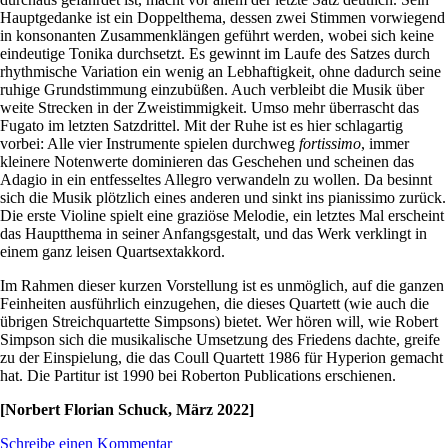
Hauptgedanke ist ein Doppelthema, dessen zwei Stimmen vorwiegend
in konsonanten Zusammenklängen geführt werden, wobei sich keine
eindeutige Tonika durchsetzt. Es gewinnt im Laufe des Satzes durch
rhythmische Variation ein wenig an Lebhaftigkeit, ohne dadurch seine
ruhige Grundstimmung einzubüßen. Auch verbleibt die Musik über
weite Strecken in der Zweistimmigkeit. Umso mehr überrascht das
Fugato im letzten Satzdrittel. Mit der Ruhe ist es hier schlagartig
vorbei: Alle vier Instrumente spielen durchweg
fortissimo
, immer
kleinere Notenwerte dominieren das Geschehen und scheinen das
Adagio in ein entfesseltes Allegro verwandeln zu wollen. Da besinnt
sich die Musik plötzlich eines anderen und sinkt ins pianissimo zurück.
Die erste Violine spielt eine graziöse Melodie, ein letztes Mal erscheint
das Hauptthema in seiner Anfangsgestalt, und das Werk verklingt in
einem ganz leisen Quartsextakkord.
Im Rahmen dieser kurzen Vorstellung ist es unmöglich, auf die ganzen
Feinheiten ausführlich einzugehen, die dieses Quartett (wie auch die
übrigen Streichquartette Simpsons) bietet. Wer hören will, wie Robert
Simpson sich die musikalische Umsetzung des Friedens dachte, greife
zu der Einspielung, die das Coull Quartett 1986 für Hyperion gemacht
hat. Die Partitur ist 1990 bei Roberton Publications erschienen.
[Norbert Florian Schuck, März 2022]
Schreibe einen Kommentar