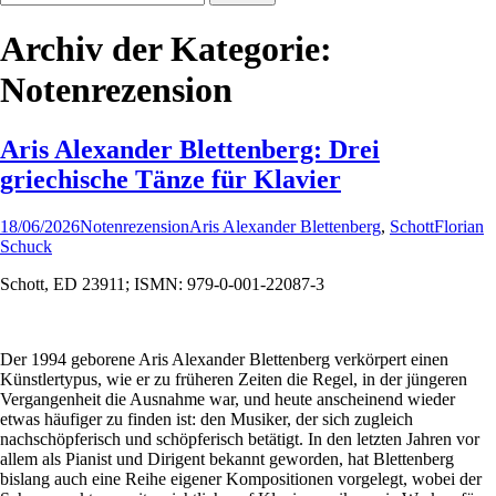
nach:
Archiv der Kategorie:
Notenrezension
Aris Alexander Blettenberg: Drei
griechische Tänze für Klavier
18/06/2026
Notenrezension
Aris Alexander Blettenberg
,
Schott
Florian
Schuck
Schott, ED 23911; ISMN: 979-0-001-22087-3
Der 1994 geborene Aris Alexander Blettenberg verkörpert einen
Künstlertypus, wie er zu früheren Zeiten die Regel, in der jüngeren
Vergangenheit die Ausnahme war, und heute anscheinend wieder
etwas häufiger zu finden ist: den Musiker, der sich zugleich
nachschöpferisch und schöpferisch betätigt. In den letzten Jahren vor
allem als Pianist und Dirigent bekannt geworden, hat Blettenberg
bislang auch eine Reihe eigener Kompositionen vorgelegt, wobei der