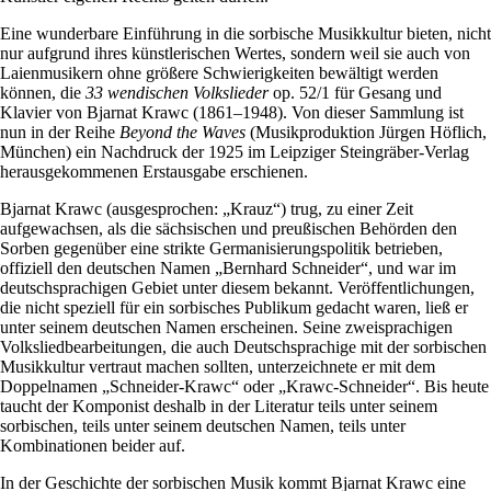
Eine wunderbare Einführung in die sorbische Musikkultur bieten, nicht
nur aufgrund ihres künstlerischen Wertes, sondern weil sie auch von
Laienmusikern ohne größere Schwierigkeiten bewältigt werden
können, die
33 wendischen Volkslieder
op. 52/1 für Gesang und
Klavier von Bjarnat Krawc (1861–1948). Von dieser Sammlung ist
nun in der Reihe
Beyond the Waves
(Musikproduktion Jürgen Höflich,
München) ein Nachdruck der 1925 im Leipziger Steingräber-Verlag
herausgekommenen Erstausgabe erschienen.
Bjarnat Krawc (ausgesprochen: „Krauz“) trug, zu einer Zeit
aufgewachsen, als die sächsischen und preußischen Behörden den
Sorben gegenüber eine strikte Germanisierungspolitik betrieben,
offiziell den deutschen Namen „Bernhard Schneider“, und war im
deutschsprachigen Gebiet unter diesem bekannt. Veröffentlichungen,
die nicht speziell für ein sorbisches Publikum gedacht waren, ließ er
unter seinem deutschen Namen erscheinen. Seine zweisprachigen
Volksliedbearbeitungen, die auch Deutschsprachige mit der sorbischen
Musikkultur vertraut machen sollten, unterzeichnete er mit dem
Doppelnamen „Schneider-Krawc“ oder „Krawc-Schneider“. Bis heute
taucht der Komponist deshalb in der Literatur teils unter seinem
sorbischen, teils unter seinem deutschen Namen, teils unter
Kombinationen beider auf.
In der Geschichte der sorbischen Musik kommt Bjarnat Krawc eine