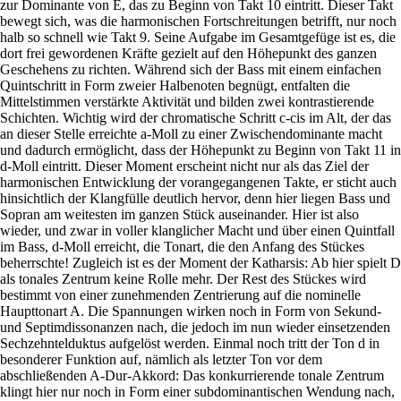
zur Dominante von E, das zu Beginn von Takt 10 eintritt. Dieser Takt
bewegt sich, was die harmonischen Fortschreitungen betrifft, nur noch
halb so schnell wie Takt 9. Seine Aufgabe im Gesamtgefüge ist es, die
dort frei gewordenen Kräfte gezielt auf den Höhepunkt des ganzen
Geschehens zu richten. Während sich der Bass mit einem einfachen
Quintschritt in Form zweier Halbenoten begnügt, entfalten die
Mittelstimmen verstärkte Aktivität und bilden zwei kontrastierende
Schichten. Wichtig wird der chromatische Schritt c-cis im Alt, der das
an dieser Stelle erreichte a-Moll zu einer Zwischendominante macht
und dadurch ermöglicht, dass der Höhepunkt zu Beginn von Takt 11 in
d-Moll eintritt. Dieser Moment erscheint nicht nur als das Ziel der
harmonischen Entwicklung der vorangegangenen Takte, er sticht auch
hinsichtlich der Klangfülle deutlich hervor, denn hier liegen Bass und
Sopran am weitesten im ganzen Stück auseinander. Hier ist also
wieder, und zwar in voller klanglicher Macht und über einen Quintfall
im Bass, d-Moll erreicht, die Tonart, die den Anfang des Stückes
beherrschte! Zugleich ist es der Moment der Katharsis: Ab hier spielt D
als tonales Zentrum keine Rolle mehr. Der Rest des Stückes wird
bestimmt von einer zunehmenden Zentrierung auf die nominelle
Haupttonart A. Die Spannungen wirken noch in Form von Sekund-
und Septimdissonanzen nach, die jedoch im nun wieder einsetzenden
Sechzehntelduktus aufgelöst werden. Einmal noch tritt der Ton d in
besonderer Funktion auf, nämlich als letzter Ton vor dem
abschließenden A-Dur-Akkord: Das konkurrierende tonale Zentrum
klingt hier nur noch in Form einer subdominantischen Wendung nach,