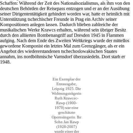
Schaffen: Während der Zeit des Nationalsozialismus, als ihm von den
deutschen Behörden der Reisepass entzogen und er an der Ausübung
seiner Dirigententätigkeit gehindert worden war, hatte er heimlich mit
Unterstützung tschechischer Freunde in Prag ein Archiv seiner
Kompositionen anlegen lassen. Dadurch blieben zahlreiche der
musikalischen Werke Krawcs erhalten, während sein übriger Besitz
durch den alliierten Bombenangriff auf Dresden 1945 in Flammen
aufging. Nach dem Ende des Zweiten Weltkriegs wurde der mittellos
gewordene Komponist ein letztes Mal zum Grenzgänger, als er ein
Angebot des wiedererstandenen tschechoslowakischen Staates
annahm, ins nordböhmische Varnsdorf überzusiedeln. Dort starb er
1948.
Ein Exemplar der
Erstausgabe,
Leipzig 1925. Die
Widmungsträgerin
Ruth Krawcec-
Rawp (1900-
1979) war eine
geschätzte
Opernsängerin. Ihr
Sohn Jan Rawp
(1928-2007)
wurde einer der