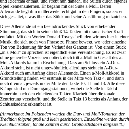
und Ricercata enthält, und strebt nun danach, die Suiten durch eigenes
Spiel kennenzulernen. Er begann mit der Suite a-Moll. Deren
Allemande liegt ihm mittlerweile recht gut in den Fingern, sodass er
sich gestattet, etwas über das Stück und seine Ausführung mitzuteilen.
Diese Allemande ist ein beeindruckendes Stück von erhebender
Stimmung, das sich in seinen bloß 14 Takten mit dramatischer Kraft
entfaltet. Mit den Worten Donald Toveys befinden wir uns hier in einer
Musik, die sich noch von Phrase zu Phrase bewegt, wo jeder einzelne
Ton von Bedeutung für den Verlauf des Ganzen ist. Von einem Stück
„in a-Moll“ zu sprechen ist eigentlich eine Vereinfachung. Es ist zwar
ohne generelle Vorzeichen notiert, doch tritt a-Moll in Gestalt des a-
Moll-Akkords kaum in Erscheinung. Dass am Schluss ein A-Dur-
Akkord steht, ist nicht ungewöhnlich, allerdings steht ein A-Dur-
Akkord auch am Anfang dieser Allemande. Einen a-Moll-Akkord in
Grundstellung finden wir erstmals in der Mitte von Takt 4, und dann
noch dreimal: jeweils in der Mitte der Takte 10, 11 und 13. Alle diese
Klänge sind nur Durchgangsstationen, wobei die Stelle in Takt 4
immerhin nach den einleitenden Takten Klarheit über die tonale
Zentrierung verschafft, und die Stelle in Takt 13 bereits als Anfang der
Schlusskadenz erkennbar ist.
(Anmerkung: Im Folgenden werden die Dur- und Moll-Tonarten der
Tradition folgend groß und klein geschrieben, Einzeltöne werden durch
Kleinbuchstaben, tonale Zentren durch Großbuchstaben dargestellt.)