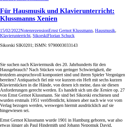
Für Hausmusik und Klavierunterricht:
Klussmanns Xenien
15/02/2022
Notenrezension
Ernst Gernot Klussmann
,
Hausmusik
,
Klavierunterricht
,
Sikorski
Florian Schuck
Sikorski SIK0201; ISMN: 9790003033143
Sie suchen nach Klaviermusik des 20. Jahrhunderts für den
Hausgebrauch? Nach Stücken von geringer Schwierigkeit, die
trotzdem anspruchsvoll komponiert sind und ihrem Spieler Vergnügen
bereiten? Antiquarisch fiel mir vor kurzem ein Heft mit sechs kurzen
Klavierstücken in die Hände, von denen ich meine, dass sie diesen
Anforderungen gerecht werden. Es handelt sich um die
Xenien
op. 27
von Ernst Gernot Klussmann. Sie sind bei Sikorski erschienen und
wurden erstmals 1951 veröffentlicht, können aber nach wie vor vom
Verlag bezogen werden, weswegen hiermit ausdrücklich auf sie
hingewiesen sei.
Ernst Gernot Klussmann wurde 1901 in Hamburg geboren, war also
etwas jünger als Paul Hindemith und Johann Nepomuk David,