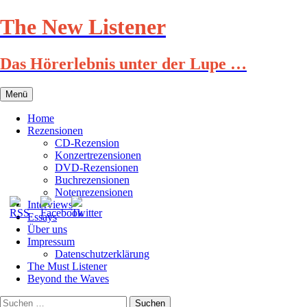
Zum
The New Listener
Inhalt
springen
Das Hörerlebnis unter der Lupe …
Menü
Home
Rezensionen
CD-Rezension
Konzertrezensionen
DVD-Rezensionen
Buchrezensionen
Notenrezensionen
Interviews
Essays
Über uns
Impressum
Datenschutzerklärung
The Must Listener
Beyond the Waves
Suchen