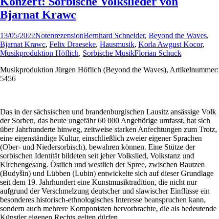
Konzert: Sorbische Volkslieder von
Bjarnat Krawc
13/05/2022
Notenrezension
Bernhard Schneider
,
Beyond the Waves
,
Bjarnat Krawc
,
Felix Draeseke
,
Hausmusik
,
Korla Awgust Kocor
,
Musikproduktion Höflich
,
Sorbische Musik
Florian Schuck
Musikproduktion Jürgen Höflich (Beyond the Waves), Artikelnummer:
5456
Das in der sächsischen und brandenburgischen Lausitz ansässige Volk
der Sorben, das heute ungefähr 60 000 Angehörige umfasst, hat sich
über Jahrhunderte hinweg, zeitweise starken Anfechtungen zum Trotz,
eine eigenständige Kultur, einschließlich zweier eigener Sprachen
(Ober- und Niedersorbisch), bewahren können. Eine Stütze der
sorbischen Identität bildeten seit jeher Volkslied, Volkstanz und
Kirchengesang. Östlich und westlich der Spree, zwischen Bautzen
(Budyšin) und Lübben (Lubin) entwickelte sich auf dieser Grundlage
seit dem 19. Jahrhundert eine Kunstmusiktradition, die nicht nur
aufgrund der Verschmelzung deutscher und slawischer Einflüsse ein
besonderes historisch-ethnologisches Interesse beanspruchen kann,
sondern auch mehrere Komponisten hervorbrachte, die als bedeutende
Künstler eigenen Rechts gelten dürfen.