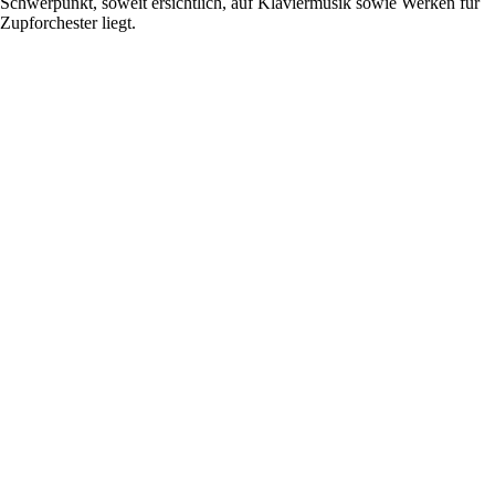
Schwerpunkt, soweit ersichtlich, auf Klaviermusik sowie Werken für
Zupforchester liegt.