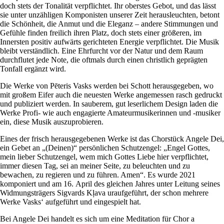
doch stets der Tonalität verpflichtet. Ihr oberstes Gebot, und das lässt
sie unter unzähligen Komponisten unserer Zeit herausleuchten, betont
die Schönheit, die Anmut und die Eleganz – andere Stimmungen und
Gefühle finden freilich ihren Platz, doch stets einer größeren, im
Innersten positiv aufwärts gerichteten Energie verpflichtet. Die Musik
bleibt verständlich. Eine Ehrfurcht vor der Natur und dem Raum
durchflutet jede Note, die oftmals durch einen christlich geprägten
Tonfall ergänzt wird.
Die Werke von Pēteris Vasks werden bei Schott herausgegeben, wo
mit großem Eifer auch die neuesten Werke angemessen rasch gedruckt
und publiziert werden. In sauberem, gut leserlichem Design laden die
Werke Profi- wie auch engagierte Amateurmusikerinnen und -musiker
ein, diese Musik auszuprobieren.
Eines der frisch herausgegebenen Werke ist das Chorstück Angele Dei,
ein Gebet an „(Deinen)“ persönlichen Schutzengel: „Engel Gottes,
mein lieber Schutzengel, wem mich Gottes Liebe hier verpflichtet,
immer diesen Tag, sei an meiner Seite, zu beleuchten und zu
bewachen, zu regieren und zu führen. Amen“. Es wurde 2021
komponiert und am 16. April des gleichen Jahres unter Leitung seines
Widmungsträgers Sigvards Kļava uraufgeführt, der schon mehrere
Werke Vasks‘ aufgeführt und eingespielt hat.
Bei Angele Dei handelt es sich um eine Meditation für Chor a