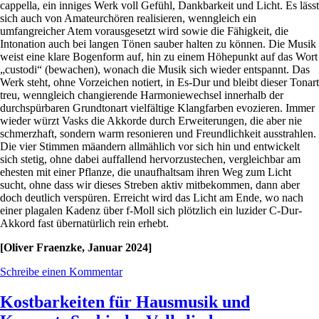
cappella, ein inniges Werk voll Gefühl, Dankbarkeit und Licht. Es lässt
sich auch von Amateurchören realisieren, wenngleich ein
umfangreicher Atem vorausgesetzt wird sowie die Fähigkeit, die
Intonation auch bei langen Tönen sauber halten zu können. Die Musik
weist eine klare Bogenform auf, hin zu einem Höhepunkt auf das Wort
„custodi“ (bewachen), wonach die Musik sich wieder entspannt. Das
Werk steht, ohne Vorzeichen notiert, in Es-Dur und bleibt dieser Tonart
treu, wenngleich changierende Harmoniewechsel innerhalb der
durchspürbaren Grundtonart vielfältige Klangfarben evozieren. Immer
wieder würzt Vasks die Akkorde durch Erweiterungen, die aber nie
schmerzhaft, sondern warm resonieren und Freundlichkeit ausstrahlen.
Die vier Stimmen mäandern allmählich vor sich hin und entwickelt
sich stetig, ohne dabei auffallend hervorzustechen, vergleichbar am
ehesten mit einer Pflanze, die unaufhaltsam ihren Weg zum Licht
sucht, ohne dass wir dieses Streben aktiv mitbekommen, dann aber
doch deutlich verspüren. Erreicht wird das Licht am Ende, wo nach
einer plagalen Kadenz über f-Moll sich plötzlich ein luzider C-Dur-
Akkord fast übernatürlich rein erhebt.
[Oliver Fraenzke, Januar 2024]
Schreibe einen Kommentar
Kostbarkeiten für Hausmusik und