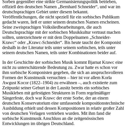
Sorben gegenüber eine strikte Germanisierungspolitik betrieben,
offiziell den deutschen Namen „Bernhard Schneider“, und war im
deutschsprachigen Gebiet unter diesem bekannt.
Veröffentlichungen, die nicht speziell für ein sorbisches Publikum
gedacht waren, ließ er unter seinem deutschen Namen erscheinen.
Seine zweisprachigen Volksliedbearbeitungen, die auch
Deutschsprachige mit der sorbischen Musikkultur vertraut machen
sollten, unterzeichnete er mit dem Doppelnamen „Schneider-
Krawc“ oder „Krawc-Schneider“. Bis heute taucht der Komponist
deshalb in der Literatur teils unter seinem sorbischen, teils unter
seinem deutschen Namen, teils unter Kombinationen beider auf.
In der Geschichte der sorbischen Musik kommt Bjarnat Krawc eine
nicht zu unterschätzende Bedeutung zu. Zwar hatte es schon vor
ihm sorbische Komponisten gegeben, die sich an anspruchsvolleren
Formen der Kunstmusik versuchten – hier ist vor allem Korla
Awgust Kocor (1822–1904) zu erwähnen –, auch existierte zum
Zeitpunkt seiner Geburt in der Lausitz bereits ein sorbisches
Musikleben mit gefestigten Strukturen in Form regelmäßiger
Sängerfeste, doch war Krawc der erste Sorbe, der an einem
deutschen Konservatorium eine umfassende kompositionstechnische
Ausbildung erhielt und dessen Kompositionen in relativ großer Zahl
von deutschen Verlagen vertrieben wurden. Mit ihm fand die
sorbische Kunstmusik Anschluss an die zeitgenössischen
Entwicklungen im übrigen Deutschland.