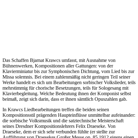
Das Schaffen Bjarnat Krawcs umfasst, mit Ausnahme von
Bühnenwerken, Kompositionen aller Gattungen: von der
Klavierminiatur bis zur Symphonischen Dichtung, vom Lied bis zur
Missa solemnis. Bei einem zahlenmäßig nicht geringen Teil seiner
Werke handelt es sich um Bearbeitungen sorbischer Volkslieder, teils
mehrstimmig für chorische Besetzungen, teils für Sologesang mit
Klavierbegleitung. Welche Bedeutung ihnen der Komponist selbst
beimaß, zeigt sich darin, dass er ihnen sämtlich Opuszahlen gab.
In Krawcs Liedbearbeitungen treffen die beiden seinen
Kompositionsstil prägenden Haupteinflüsse unmittelbar aufeinander:
die sorbische Volksmusik und die satztechnische Meisterschaft
seines Dresdner Kompositionslehrers Felix Draeseke. Von
Draeseke, dem er sich sehr verbunden fühlte (er stellte zur
Aufführung von Draesekes Großer Messe op. 85 1912 eigens einen