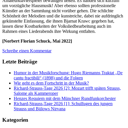
Amateurklavierspieler bewältigen ließen. Es handelt sich kurzum
um vorzügliche Hausmusik! Aber ebenso sollten professionelle
Künstler an der Sammlung nicht vorüber gehen. Die schlichte
Schönheit der Melodien und die kunstreiche, dabei nie aufdringlich
gekünstelte Einfassung, die ihnen Bjarnat Krawc gegeben hat,
lassen diese Kostbarkeiten der Volksliedbearbeitung auch im
Rahmen eines Liederabends ihre Wirkung entfalten.
[Norbert Florian Schuck, Mai 2022]
Schreibe einen Kommentar
Letzte Beiträge
Humor in der Musikforschung: Hugo Riemanns Traktat „De
cantu fractibili“ (1898) und die Folgen
Wie geht es dem Fortschritt in der Musik?
Richard-Strauss-Tage 2026 [2]: Mozart trifft späten Strauss,
Salome als Kammeroper
Henzes Requiem mit dem Münchner Rundfunkorchester
Richard-Strauss-Tage 2026 [1]: Schulfugen des jungen
Strauss und Bülows Nirvana
Kategorien