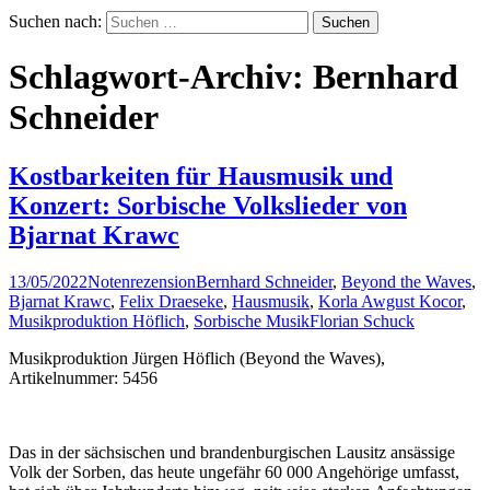
Suchen nach:
Schlagwort-Archiv: Bernhard
Schneider
Kostbarkeiten für Hausmusik und
Konzert: Sorbische Volkslieder von
Bjarnat Krawc
13/05/2022
Notenrezension
Bernhard Schneider
,
Beyond the Waves
,
Bjarnat Krawc
,
Felix Draeseke
,
Hausmusik
,
Korla Awgust Kocor
,
Musikproduktion Höflich
,
Sorbische Musik
Florian Schuck
Musikproduktion Jürgen Höflich (Beyond the Waves),
Artikelnummer: 5456
Das in der sächsischen und brandenburgischen Lausitz ansässige
Volk der Sorben, das heute ungefähr 60 000 Angehörige umfasst,