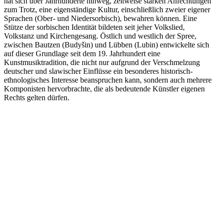
hat sich über Jahrhunderte hinweg, zeitweise starken Anfechtungen
zum Trotz, eine eigenständige Kultur, einschließlich zweier eigener
Sprachen (Ober- und Niedersorbisch), bewahren können. Eine
Stütze der sorbischen Identität bildeten seit jeher Volkslied,
Volkstanz und Kirchengesang. Östlich und westlich der Spree,
zwischen Bautzen (Budyšin) und Lübben (Lubin) entwickelte sich
auf dieser Grundlage seit dem 19. Jahrhundert eine
Kunstmusiktradition, die nicht nur aufgrund der Verschmelzung
deutscher und slawischer Einflüsse ein besonderes historisch-
ethnologisches Interesse beanspruchen kann, sondern auch mehrere
Komponisten hervorbrachte, die als bedeutende Künstler eigenen
Rechts gelten dürfen.