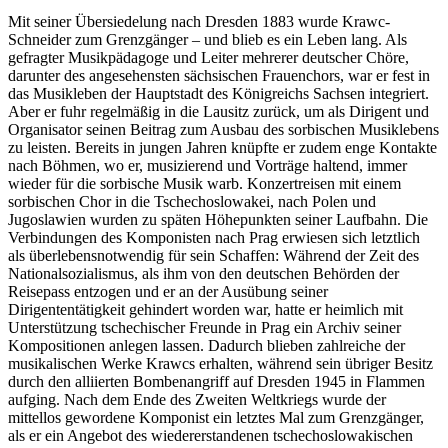
Mit seiner Übersiedelung nach Dresden 1883 wurde Krawc-
Schneider zum Grenzgänger – und blieb es ein Leben lang. Als
gefragter Musikpädagoge und Leiter mehrerer deutscher Chöre,
darunter des angesehensten sächsischen Frauenchors, war er fest in
das Musikleben der Hauptstadt des Königreichs Sachsen integriert.
Aber er fuhr regelmäßig in die Lausitz zurück, um als Dirigent und
Organisator seinen Beitrag zum Ausbau des sorbischen Musiklebens
zu leisten. Bereits in jungen Jahren knüpfte er zudem enge Kontakte
nach Böhmen, wo er, musizierend und Vorträge haltend, immer
wieder für die sorbische Musik warb. Konzertreisen mit einem
sorbischen Chor in die Tschechoslowakei, nach Polen und
Jugoslawien wurden zu späten Höhepunkten seiner Laufbahn. Die
Verbindungen des Komponisten nach Prag erwiesen sich letztlich
als überlebensnotwendig für sein Schaffen: Während der Zeit des
Nationalsozialismus, als ihm von den deutschen Behörden der
Reisepass entzogen und er an der Ausübung seiner
Dirigententätigkeit gehindert worden war, hatte er heimlich mit
Unterstützung tschechischer Freunde in Prag ein Archiv seiner
Kompositionen anlegen lassen. Dadurch blieben zahlreiche der
musikalischen Werke Krawcs erhalten, während sein übriger Besitz
durch den alliierten Bombenangriff auf Dresden 1945 in Flammen
aufging. Nach dem Ende des Zweiten Weltkriegs wurde der
mittellos gewordene Komponist ein letztes Mal zum Grenzgänger,
als er ein Angebot des wiedererstandenen tschechoslowakischen