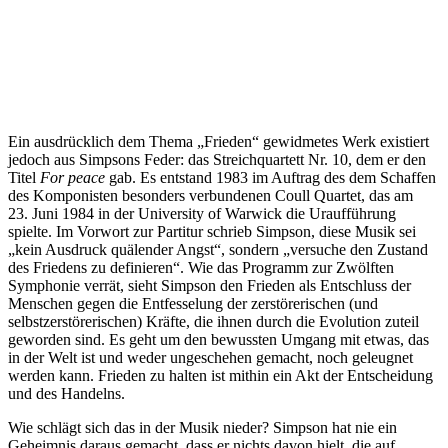
Ein ausdrücklich dem Thema „Frieden“ gewidmetes Werk existiert
jedoch aus Simpsons Feder: das Streichquartett Nr. 10, dem er den
Titel
For peace
gab. Es entstand 1983 im Auftrag des dem Schaffen
des Komponisten besonders verbundenen Coull Quartet, das am
23. Juni 1984 in der University of Warwick die Uraufführung
spielte. Im Vorwort zur Partitur schrieb Simpson, diese Musik sei
„kein Ausdruck quälender Angst“, sondern „versuche den Zustand
des Friedens zu definieren“. Wie das Programm zur Zwölften
Symphonie verrät, sieht Simpson den Frieden als Entschluss der
Menschen gegen die Entfesselung der zerstörerischen (und
selbstzerstörerischen) Kräfte, die ihnen durch die Evolution zuteil
geworden sind. Es geht um den bewussten Umgang mit etwas, das
in der Welt ist und weder ungeschehen gemacht, noch geleugnet
werden kann. Frieden zu halten ist mithin ein Akt der Entscheidung
und des Handelns.
Wie schlägt sich das in der Musik nieder? Simpson hat nie ein
Geheimnis daraus gemacht, dass er nichts davon hielt, die auf