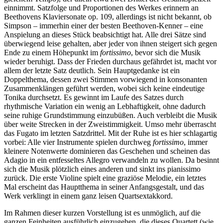
einnimmt. Satzfolge und Proportionen des Werkes erinnern an
Beethovens Klaviersonate op. 109, allerdings ist nicht bekannt, ob
Simpson – immerhin einer der besten Beethoven-Kenner – eine
Anspielung an dieses Stück beabsichtigt hat. Alle drei Sätze sind
überwiegend leise gehalten, aber jeder von ihnen steigert sich gegen
Ende zu einem Höhepunkt im
fortissimo
, bevor sich die Musik
wieder beruhigt. Dass der Frieden durchaus gefährdet ist, macht vor
allem der letzte Satz deutlich. Sein Hauptgedanke ist ein
Doppelthema, dessen zwei Stimmen vorwiegend in konsonanten
Zusammenklängen geführt werden, wobei sich keine eindeutige
Tonika durchsetzt. Es gewinnt im Laufe des Satzes durch
rhythmische Variation ein wenig an Lebhaftigkeit, ohne dadurch
seine ruhige Grundstimmung einzubüßen. Auch verbleibt die Musik
über weite Strecken in der Zweistimmigkeit. Umso mehr überrascht
das Fugato im letzten Satzdrittel. Mit der Ruhe ist es hier schlagartig
vorbei: Alle vier Instrumente spielen durchweg
fortissimo
, immer
kleinere Notenwerte dominieren das Geschehen und scheinen das
Adagio in ein entfesseltes Allegro verwandeln zu wollen. Da besinnt
sich die Musik plötzlich eines anderen und sinkt ins pianissimo
zurück. Die erste Violine spielt eine graziöse Melodie, ein letztes
Mal erscheint das Hauptthema in seiner Anfangsgestalt, und das
Werk verklingt in einem ganz leisen Quartsextakkord.
Im Rahmen dieser kurzen Vorstellung ist es unmöglich, auf die
ganzen Feinheiten ausführlich einzugehen, die dieses Quartett (wie