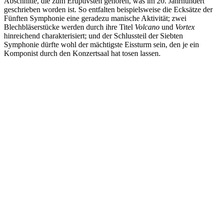
Abschnitte, die zum Eruptivsten gehören, was im 20. Jahrhundert
geschrieben worden ist. So entfalten beispielsweise die Ecksätze der
Fünften Symphonie eine geradezu manische Aktivität; zwei
Blechbläserstücke werden durch ihre Titel
Volcano
und
Vortex
hinreichend charakterisiert; und der Schlussteil der Siebten
Symphonie dürfte wohl der mächtigste Eissturm sein, den je ein
Komponist durch den Konzertsaal hat tosen lassen.