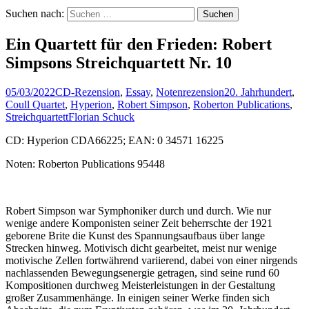
Suchen nach:
Ein Quartett für den Frieden: Robert
Simpsons Streichquartett Nr. 10
05/03/2022
CD-Rezension
,
Essay
,
Notenrezension
20. Jahrhundert
,
Coull Quartet
,
Hyperion
,
Robert Simpson
,
Roberton Publications
,
Streichquartett
Florian Schuck
CD: Hyperion CDA66225; EAN: 0 34571 16225
Noten: Roberton Publications 95448
Robert Simpson war Symphoniker durch und durch. Wie nur
wenige andere Komponisten seiner Zeit beherrschte der 1921
geborene Brite die Kunst des Spannungsaufbaus über lange
Strecken hinweg. Motivisch dicht gearbeitet, meist nur wenige
motivische Zellen fortwährend variierend, dabei von einer nirgends
nachlassenden Bewegungsenergie getragen, sind seine rund 60
Kompositionen durchweg Meisterleistungen in der Gestaltung
großer Zusammenhänge. In einigen seiner Werke finden sich