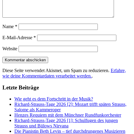
Name
*
E-Mail-Adresse
*
Website
Diese Seite verwendet Akismet, um Spam zu reduzieren.
Erfahre,
wie deine Kommentardaten verarbeitet werden.
.
Letzte Beiträge
Wie geht es dem Fortschritt in der Musik?
Richard-Strauss-Tage 2026 [2]: Mozart trifft späten Strauss,
Salome als Kammeroper
Henzes Requiem mit dem Münchner Rundfunkorchester
Richard-Strauss-Tage 2026 [1]: Schulfugen des jungen
Strauss und Bülows Nirvana
Die Pianistin Beth Levin – tief durchdrungenes Musizieren