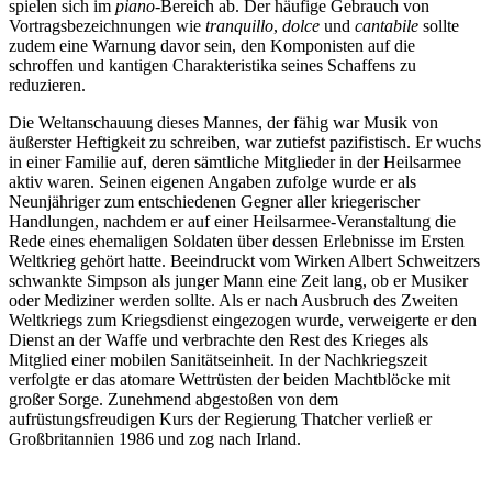
spielen sich im
piano
-Bereich ab. Der häufige Gebrauch von
Vortragsbezeichnungen wie
tranquillo
,
dolce
und
cantabile
sollte
zudem eine Warnung davor sein, den Komponisten auf die
schroffen und kantigen Charakteristika seines Schaffens zu
reduzieren.
Die Weltanschauung dieses Mannes, der fähig war Musik von
äußerster Heftigkeit zu schreiben, war zutiefst pazifistisch. Er wuchs
in einer Familie auf, deren sämtliche Mitglieder in der Heilsarmee
aktiv waren. Seinen eigenen Angaben zufolge wurde er als
Neunjähriger zum entschiedenen Gegner aller kriegerischer
Handlungen, nachdem er auf einer Heilsarmee-Veranstaltung die
Rede eines ehemaligen Soldaten über dessen Erlebnisse im Ersten
Weltkrieg gehört hatte. Beeindruckt vom Wirken Albert Schweitzers
schwankte Simpson als junger Mann eine Zeit lang, ob er Musiker
oder Mediziner werden sollte. Als er nach Ausbruch des Zweiten
Weltkriegs zum Kriegsdienst eingezogen wurde, verweigerte er den
Dienst an der Waffe und verbrachte den Rest des Krieges als
Mitglied einer mobilen Sanitätseinheit. In der Nachkriegszeit
verfolgte er das atomare Wettrüsten der beiden Machtblöcke mit
großer Sorge. Zunehmend abgestoßen von dem
aufrüstungsfreudigen Kurs der Regierung Thatcher verließ er
Großbritannien 1986 und zog nach Irland.