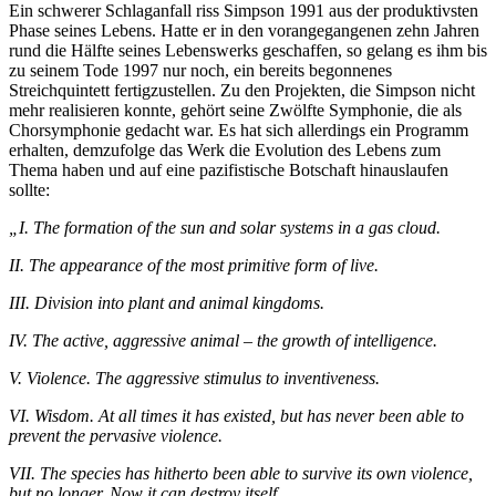
Ein schwerer Schlaganfall riss Simpson 1991 aus der produktivsten
Phase seines Lebens. Hatte er in den vorangegangenen zehn Jahren
rund die Hälfte seines Lebenswerks geschaffen, so gelang es ihm bis
zu seinem Tode 1997 nur noch, ein bereits begonnenes
Streichquintett fertigzustellen. Zu den Projekten, die Simpson nicht
mehr realisieren konnte, gehört seine Zwölfte Symphonie, die als
Chorsymphonie gedacht war. Es hat sich allerdings ein Programm
erhalten, demzufolge das Werk die Evolution des Lebens zum
Thema haben und auf eine pazifistische Botschaft hinauslaufen
sollte:
„I. The formation of the sun and solar systems in a gas cloud.
II. The appearance of the most primitive form of live.
III. Division into plant and animal kingdoms.
IV. The active, aggressive animal – the growth of intelligence.
V. Violence. The aggressive stimulus to inventiveness.
VI. Wisdom. At all times it has existed, but has never been able to
prevent the pervasive violence.
VII. The species has hitherto been able to survive its own violence,
but no longer. Now it can destroy itself.