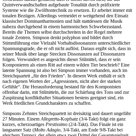
Quintverwandtschaften aufgebaute Tonalität durch präfixierte
Systeme wie die Zwölftontechnik zu ersetzen. Er arbeitet immer mit
tonalen Bezügen. Allerdings vermeidet er weitgehend den Einsatz
klassischer Dominantharmonien und hält stattdessen die Musik
nahezu durchgehend in einem harmonischen Schwebezustand.
Bereits die Themen selbst durchschreiten in der Regel mehrere
tonale Zentren. Simpson denkt polyphon und bildet durch
Stimmführung eine Vielzahl Vorhaltsdissonanzen unterschiedlicher
Spannungsgrade, die er oft nicht auflöst. Daraus ergibt sich, dass in
seiner Musik über lange Strecken Dissonanzen auf Dissonanzen
folgen. Verwundert es angesichts dieser Stilmittel, dass er sein
Komponieren als einen Ritt auf einem wilden Tier beschrieb? Eine
latente Spannung ist also bei Simpson immer vorhanden, auch im
Streichquartett „für den Frieden“. In diesem Werk enthält er sich
nach eigenen Worten der „Agressionen, nicht aber der starken
Gefühle“. Die Herausforderung bestand für den Komponisten
offenbar darin, mit Stilmitteln, die zur Schärfung des Tons und zur
Zuspitzung konflikthafter Situationen bestens geeignet sind, ein
Werk friedlichen Grundcharakters zu schaffen.
Simpsons Zehntes Streichquartett ist dreisätzig und dauert ungefähr
27 Minuten. Einem
Allegretto
-Kopfsatz (3/4-Takt) folgt ein ganz
kurzes, scherzoartiges
Prestissimo
(2/4-Takt). Das Finale ist ein
langsamer Satz (
Molto Adagio
, 3/4-Takt, am Ende 9/8-Takt bei
gleichem Tempo), der allein etwa zwei Drittel der Gesamtspielzeit