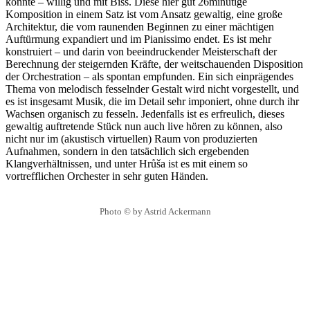
könnte – willig und mit Biss. Diese hier gut 26minütige
Komposition in einem Satz ist vom Ansatz gewaltig, eine große
Architektur, die vom raunenden Beginnen zu einer mächtigen
Auftürmung expandiert und im Pianissimo endet. Es ist mehr
konstruiert – und darin von beeindruckender Meisterschaft der
Berechnung der steigernden Kräfte, der weitschauenden Disposition
der Orchestration – als spontan empfunden. Ein sich einprägendes
Thema von melodisch fesselnder Gestalt wird nicht vorgestellt, und
es ist insgesamt Musik, die im Detail sehr imponiert, ohne durch ihr
Wachsen organisch zu fesseln. Jedenfalls ist es erfreulich, dieses
gewaltig auftretende Stück nun auch live hören zu können, also
nicht nur im (akustisch virtuellen) Raum von produzierten
Aufnahmen, sondern in den tatsächlich sich ergebenden
Klangverhältnissen, und unter Hrůša ist es mit einem so
vortrefflichen Orchester in sehr guten Händen.
Photo © by Astrid Ackermann