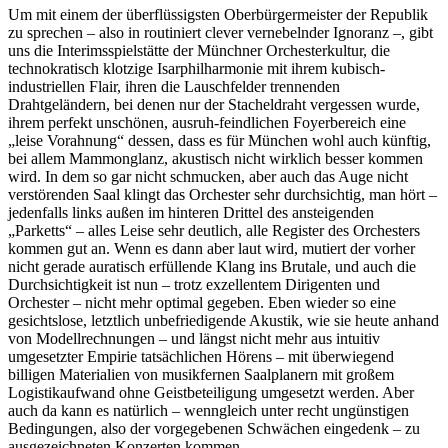
Um mit einem der überflüssigsten Oberbürgermeister der Republik
zu sprechen – also in routiniert clever vernebelnder Ignoranz –, gibt
uns die Interimsspielstätte der Münchner Orchesterkultur, die
technokratisch klotzige Isarphilharmonie mit ihrem kubisch-
industriellen Flair, ihren die Lauschfelder trennenden
Drahtgeländern, bei denen nur der Stacheldraht vergessen wurde,
ihrem perfekt unschönen, ausruh-feindlichen Foyerbereich eine
„leise Vorahnung“ dessen, dass es für München wohl auch künftig,
bei allem Mammonglanz, akustisch nicht wirklich besser kommen
wird. In dem so gar nicht schmucken, aber auch das Auge nicht
verstörenden Saal klingt das Orchester sehr durchsichtig, man hört –
jedenfalls links außen im hinteren Drittel des ansteigenden
„Parketts“ – alles Leise sehr deutlich, alle Register des Orchesters
kommen gut an. Wenn es dann aber laut wird, mutiert der vorher
nicht gerade auratisch erfüllende Klang ins Brutale, und auch die
Durchsichtigkeit ist nun – trotz exzellentem Dirigenten und
Orchester – nicht mehr optimal gegeben. Eben wieder so eine
gesichtslose, letztlich unbefriedigende Akustik, wie sie heute anhand
von Modellrechnungen – und längst nicht mehr aus intuitiv
umgesetzter Empirie tatsächlichen Hörens – mit überwiegend
billigen Materialien von musikfernen Saalplanern mit großem
Logistikaufwand ohne Geistbeteiligung umgesetzt werden. Aber
auch da kann es natürlich – wenngleich unter recht ungünstigen
Bedingungen, also der vorgegebenen Schwächen eingedenk – zu
ausgezeichneten Konzerten kommen.