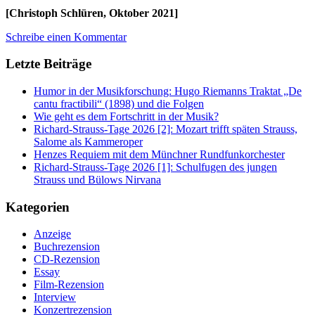
[Christoph Schlüren, Oktober 2021]
Schreibe einen Kommentar
Letzte Beiträge
Humor in der Musikforschung: Hugo Riemanns Traktat „De
cantu fractibili“ (1898) und die Folgen
Wie geht es dem Fortschritt in der Musik?
Richard-Strauss-Tage 2026 [2]: Mozart trifft späten Strauss,
Salome als Kammeroper
Henzes Requiem mit dem Münchner Rundfunkorchester
Richard-Strauss-Tage 2026 [1]: Schulfugen des jungen
Strauss und Bülows Nirvana
Kategorien
Anzeige
Buchrezension
CD-Rezension
Essay
Film-Rezension
Interview
Konzertrezension