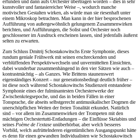
erfunden und dann aufs Orchester übertragen worden – dies in sehr
kunstvoller und fantasiereicher Weise –, wodurch manche
motivischen Gestalten wirken, als würde man sie riesenhaft unter
einem Mikroskop betrachten. Man kann in der hier besprochenen
Aufführung von außergewöhnlich gelungenem Zusammenwirken
berichten, und Aufführungen, die Solist und Orchester noch
geschlossener im Ausdruck erscheinen lassen, sind jedenfalls äußerst
selten zu erwarten.
Zum Schluss Dmitrij Schostakowitschs Erste Symphonie, dieses
rundum geniale Frühwerk mit seinen erschreckenden und
verblüffenden Perspektivwechseln und unvermittelten Einsichten,
dabei wunderbar zusammenhängend in den vier Sätzen wie auch –
kontrastmächtig – als Ganzes. Wie Brittens staunenswert
eigenständiges Konzert – nur generationsbedingt deutlich früher –
ist diese noch während Schostakowitschs Studienzeit entstandene
Symphonie eines der fulminantesten Orchesterwerke der
Zwischenkriegsepoche, und das in beiden Fällen in einer
Tonsprache, die abseits selbstgerecht antimusikalischer Dogmen die
unerschöpflichen Weiten der freien Tonalität erkundet. Natürlich
sind – vor allem im Zusammenwirken der Trompeten mit den
mächtigen Orchestertutti-Entladungen – die Einflüsse Skriabins und
seines
Poème de l’extase
unüberhörbar, aber welch besseres
Vorbild, welch aufrüttelnderen eigentümlichen Ausgangspunkt hätte
es denn für einen gewandten Individualisten wie Schostakowitsch