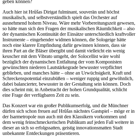
geben können?
Auch hier ist Hrůšas Dirigat fulminant, souverän und höchst
musikalisch, und selbstverständlich spielt das Orchester auf
ausnehmend hohem Niveau. Wäre mehr Vorbereitungszeit gewesen,
so hätte man sich den Fragen der musikalischen Räumlichkeit – also
der dynamischen Kontinuität der Einsätze unterschiedlich kraftvoller
Instrumente – eingehender widmen können, die Sologeige hätte
noch eine klarere Empfindung dafür gewinnen können, dass sie
ihren Part an die Bläser übergibt und damit vielleicht ein wenig
keuscher mit dem Vibrato umgeht, der Solocellist wäre wohl
bezüglich der dynamischen Entfaltung der vom Komponisten
gewünschten niederen Lautstärkegrade bewusster verpflichtet
geblieben, und manches hätte – ohne an Urwüchsigkeit, Kraft und
Schreckenspotential einzubüßen – weniger ruppig und gewöhnlich,
dabei balancierter, bewusster in der Gestaltung sein können. Doch
dies scheint mir, in Anbetracht der hohen Grundqualität, schlicht
eine Frage der verfügbaren Zeit zu sein.
Das Konzert war ein großer Publikumserfolg, und die Münchner
dürfen sich schon freuen auf Hrůšas nächstes Gastspiel – möge er in
der Isarmetropole nun auch mit den Klassikern vorkommen und
dem wenig feinschmeckerischen Publikum auf jeden Fall weitere in
dieser an sich so erfolgssatten, geistig innovationsmatten Stadt
unbekannte Entdeckungen präsentieren.