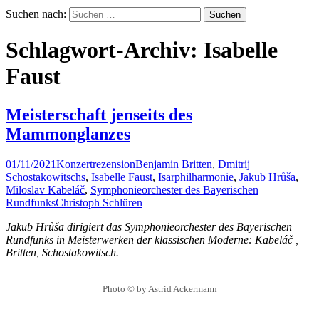
Suchen nach:
Schlagwort-Archiv: Isabelle
Faust
Meisterschaft jenseits des
Mammonglanzes
01/11/2021
Konzertrezension
Benjamin Britten
,
Dmitrij
Schostakowitschs
,
Isabelle Faust
,
Isarphilharmonie
,
Jakub Hrůša
,
Miloslav Kabeláč
,
Symphonieorchester des Bayerischen
Rundfunks
Christoph Schlüren
Jakub Hrůša dirigiert das Symphonieorchester des Bayerischen
Rundfunks in Meisterwerken der klassischen Moderne: Kabeláč ,
Britten, Schostakowitsch.
Photo © by Astrid Ackermann