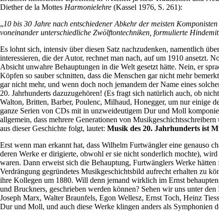
Diether de la Mottes
Harmonielehre
(Kassel 1976, S. 261):
„
10 bis 30 Jahre nach entschiedener Abkehr der meisten Komponisten
voneinander unterschiedliche Zwölftontechniken, formulierte Hindemit
Es lohnt sich, intensiv über diesen Satz nachzudenken, namentlich üb
interessieren, die der Autor, rechnet man nach, auf um 1910 ansetzt. 
Absicht unwahre Behauptungen in die Welt gesetzt hätte. Nein, er spra
Köpfen so sauber schnitten, dass die Menschen gar nicht mehr bemerk
gar nicht mehr, und wenn doch noch jemandem der Name eines solchen 
20. Jahrhunderts dazuzugehören! (Es fragt sich natürlich auch, ob nic
Walton, Britten, Barber, Poulenc, Milhaud, Honegger, um nur einige d
ganze Serien von CDs mit in unzweideutigem Dur und Moll komponierte
allgemein, dass mehrere Generationen von Musikgeschichtsschreibern un
aus dieser Geschichte folgt, lautet:
Musik des 20. Jahrhunderts ist Mu
Erst wenn man erkannt hat, dass Wilhelm Furtwängler eine genauso cha
deren Werke er dirigierte, obwohl er sie nicht sonderlich mochte), 
waren. Dann erweist sich die Behauptung, Furtwänglers Werke hätten fü
Verdrängung gegründetes Musikgeschichtsbild aufrecht erhalten zu kö
ihre Kollegen um 1880. Will denn jemand wirklich im Ernst behaupten
und Bruckners, geschrieben werden können? Sehen wir uns unter den 
Joseph Marx, Walter Braunfels, Egon Wellesz, Ernst Toch, Heinz Ties
Dur und Moll, und auch diese Werke klingen anders als Symphonien der 