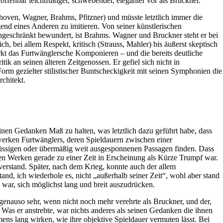
ffenbar leichtfüßiger, schwebender, eleganter vor als Bruckner.
ven, Wagner, Brahms, Pfitzner) und müsste letztlich immer die
gend eines Anderen zu imitieren. Von seiner künstlerischen
ingeschränkt bewundert, ist Brahms. Wagner und Bruckner steht er bei
h, bei allem Respekt, kritisch (Strauss, Mahler) bis äußerst skeptisch
irkt das Furtwänglersche Komponieren – und die bereits deutliche
k an seinen älteren Zeitgenossen. Er gefiel sich nicht in
rm gezielter stilistischer Buntscheckigkeit mit seinen Symphonien die
chitekt.
seinen Gedanken Maß zu halten, was letztlich dazu geführt habe, dass
erken Furtwänglers, deren Spieldauern zwischen einer
lüssigen oder übermäßig weit ausgesponnenen Passagen finden. Dass
en Werken gerade zu einer Zeit in Erscheinung als Kürze Trumpf war.
erstand. Später, nach dem Krieg, konnte auch der allem
and, ich wiederhole es, nicht „außerhalb seiner Zeit“, wohl aber stand
ar, sich möglichst lang und breit auszudrücken.
enauso sehr, wenn nicht noch mehr verehrte als Bruckner, und der,
Was er anstrebte, war nichts anderes als seinen Gedanken die ihnen
ns lang wirken, wie ihre objektive Spieldauer vermuten lässt. Bei