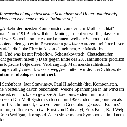
 Terzenschichtung entwickelten Schönberg und Hauer unabhängig
e Messiaen eine neue modale Ordnung auf.“
ie „Abkehr der meisten Komponisten von der Dur-Moll-Tonalität“
ität um 1910! Ich will de la Motte gar nicht vorwerfen, dass er mit
eit war. So weit konnte es nur kommen, weil die Scheren in den
onierte, den gab es im Bewusstsein gewisser Autoren und ihrer Leser
s nicht die hohe Ehre in Anspruch nehmen, zur Musik des
ll. Und was ist mit Prokofjew, Schostakowitsch, Chatschaturjan,
icht gescheut haben?) Dass gegen Ende des 20. Jahrhunderts plötzlich
e logische Folge dieser Verdrängung. Man merkte schließlich
fragte völlig zurecht, was da weggeschnitten wurde. Der Schluss, der
ion ist ideologisch motiviert.
ld Schönberg, Igor Strawinsky, Paul Hindemith (drei Komponisten,
 eine Vorstellung davon bekommen, welche Spannungen in ihr wirksam
ie ist: ein Trick, den gewisse Autoren anwenden, um ihr auf
sich vom Dur-Moll-System zu lösen, um 1950 anders komponieren als
te im 19. Jahrhundert, etwa von einem Generationsgenossen Brahms‘
 um, so finden wir etwa Ernst von Dohnanyi, Fritz Brun, Karl Weigl,
, Erich Wolfgang Korngold. Auch sie schrieben Symphonien in klarem
los.