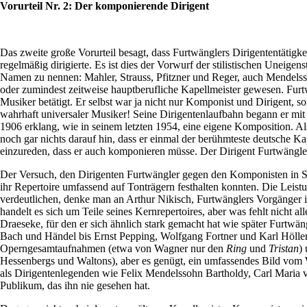
Vorurteil Nr. 2: Der komponierende Dirigent
Das zweite große Vorurteil besagt, dass Furtwänglers Dirigententätigk
regelmäßig dirigierte. Es ist dies der Vorwurf der stilistischen Uneig
Namen zu nennen: Mahler, Strauss, Pfitzner und Reger, auch Mendelss
oder zumindest zeitweise hauptberufliche Kapellmeister gewesen. Furtw
Musiker betätigt. Er selbst war ja nicht nur Komponist und Dirigent,
wahrhaft universaler Musiker! Seine Dirigentenlaufbahn begann er mit
1906 erklang, wie in seinem letzten 1954, eine eigene Komposition. Al
noch gar nichts darauf hin, dass er einmal der berühmteste deutsche K
einzureden, dass er auch komponieren müsse. Der Dirigent Furtwängler
Der Versuch, den Dirigenten Furtwängler gegen den Komponisten in Ste
ihr Repertoire umfassend auf Tonträgern festhalten konnten. Die Leis
verdeutlichen, denke man an Arthur Nikisch, Furtwänglers Vorgänger i
handelt es sich um Teile seines Kernrepertoires, aber was fehlt nicht
Draeseke, für den er sich ähnlich stark gemacht hat wie später Furtw
Bach und Händel bis Ernst Pepping, Wolfgang Fortner und Karl Höller e
Operngesamtaufnahmen (etwa von Wagner nur den
Ring
und
Tristan
)
Hessenbergs und Waltons), aber es genügt, ein umfassendes Bild vom Wi
als Dirigentenlegenden wie Felix Mendelssohn Bartholdy, Carl Maria vo
Publikum, das ihn nie gesehen hat.