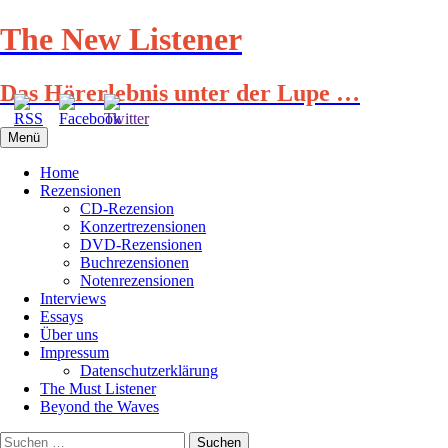
Zum
The New Listener
Inhalt
springen
Das Hörerlebnis unter der Lupe …
Menü
Home
Rezensionen
CD-Rezension
Konzertrezensionen
DVD-Rezensionen
Buchrezensionen
Notenrezensionen
Interviews
Essays
Über uns
Impressum
Datenschutzerklärung
The Must Listener
Beyond the Waves
Suchen