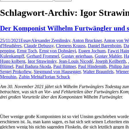
nach:
Schlagwort-Archiv: Igor Strawi
Der Komponist Wilhelm Furtwängler und s
25/11/2021
Essay
Alexander Zemlinsky
,
Anton Bruckner
,
Anton von W
d'Heudières
,
Claude Debussy
,
Clemens Krauss
,
Daniel Barenboim
,
Da
pepping
,
Ernst Toch
,
Ernst von Dohnányi
,
Eugen Jochum
,
Fawzi Hai
Kulenkampff
,
Gerhard Frommel
,
Gustav geierhaas
,
Gustav Mahler
,
Ha
Hugo kolberg
,
Igor Strawinsky
,
Jean-Louis Nicodé
,
Joseph Keilberth
,
Blümel
,
Paul Badura-Skoda
,
Paul Büttner
,
Paul Hindemith
,
Philipp Ja
Sergej Prokofiew
,
Siegmund von Hausegger
,
Walter Braunfels
,
Wiener
Menuhin
,
Zubin Mehta
Florian Schuck
Am 30. November 2021 jährt sich Wilhelm Furtwänglers Todestag zum 67
betrachten, was sich an Vor- und Fehlurteilen über Furtwänglers Komp
drei großen Vorurteile über den Komponisten Wilhelm Furtwängler.
Über wenige große Komponisten ist so viel Unsinn geschrieben worden 
erschienen ist. Ja, man kann sagen, es hat sich seit seinen Lebzeiten 
gleichen wenig bis nichts sagenden Floskeln, die sich letztlich gegen ih