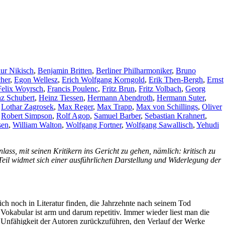
ur Nikisch
,
Benjamin Britten
,
Berliner Philharmoniker
,
Bruno
her
,
Egon Wellesz
,
Erich Wolfgang Korngold
,
Erik Then-Bergh
,
Ernst
Felix Woyrsch
,
Francis Poulenc
,
Fritz Brun
,
Fritz Volbach
,
Georg
z Schubert
,
Heinz Tiessen
,
Hermann Abendroth
,
Hermann Suter
,
,
Lothar Zagrosek
,
Max Reger
,
Max Trapp
,
Max von Schillings
,
Oliver
,
Robert Simpson
,
Rolf Agop
,
Samuel Barber
,
Sebastian Krahnert
,
sen
,
William Walton
,
Wolfgang Fortner
,
Wolfgang Sawallisch
,
Yehudi
ss, mit seinen Kritikern ins Gericht zu gehen, nämlich: kritisch zu
Teil widmet sich einer ausführlichen Darstellung und Widerlegung der
ch noch in Literatur finden, die Jahrzehnte nach seinem Tod
 Vokabular ist arm und darum repetitiv. Immer wieder liest man die
 die Unfähigkeit der Autoren zurückzuführen, den Verlauf der Werke