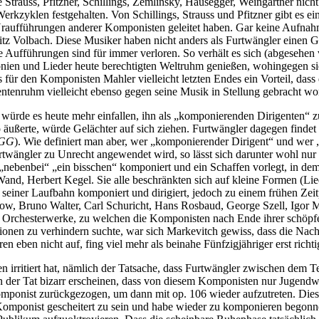
trauss, Pfitzner, Schillings, Zemlinsky, Hausegger, Weingartner nicht 
zyklen festgehalten. Von Schillings, Strauss und Pfitzner gibt es e
 Uraufführungen anderer Komponisten geleitet haben. Gar keine Aufnah
tz Volbach. Diese Musiker haben nicht anders als Furtwängler einen Gro
e Aufführungen sind für immer verloren. So verhält es sich (abgesehen
nien und Lieder heute berechtigten Weltruhm genießen, wohingegen si
ür den Komponisten Mahler vielleicht letzten Endes ein Vorteil, dass d
entenruhm vielleicht ebenso gegen seine Musik in Stellung gebracht wo
rde es heute mehr einfallen, ihn als „komponierenden Dirigenten“ zu
äußerte, würde Gelächter auf sich ziehen. Furtwängler dagegen findet s
GG
). Wie definiert man aber, wer „komponierender Dirigent“ und we
rtwängler zu Unrecht angewendet wird, so lässt sich darunter wohl nur
h“, „nebenbei“ „ein bisschen“ komponiert und ein Schaffen vorlegt, in
d, Herbert Kegel. Sie alle beschränkten sich auf kleine Formen (Lie
seiner Laufbahn komponiert und dirigiert, jedoch zu einem frühen Zei
w, Bruno Walter, Carl Schuricht, Hans Rosbaud, George Szell, Igor Ma
r Orchesterwerke, zu welchen die Komponisten nach Ende ihrer schöpf
en zu verhindern suchte, war sich Markevitch gewiss, dass die Nachwe
 eben nicht auf, fing viel mehr als beinahe Fünfzigjähriger erst richti
en irritiert hat, nämlich der Tatsache, dass Furtwängler zwischen dem
 der Tat bizarr erscheinen, dass von diesem Komponisten nur Jugendwerk
ponist zurückgezogen, um dann mit op. 106 wieder aufzutreten. Dies bi
Komponist gescheitert zu sein und habe wieder zu komponieren begonne