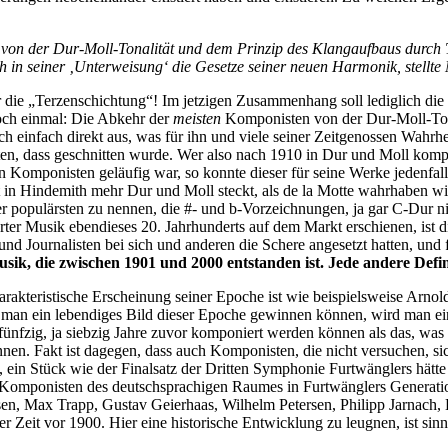
 von der Dur-Moll-Tonalität und dem Prinzip des Klangaufbaus durch
h in seiner ‚Unterweisung‘ die Gesetze seiner neuen Harmonik, stellt
er die „Terzenschichtung“! Im jetzigen Zusammenhang soll lediglich d
Noch einmal: Die Abkehr der
meisten
Komponisten von der Dur-Moll-Tonal
ch einfach direkt aus, was für ihn und viele seiner Zeitgenossen Wahrh
ten, dass geschnitten wurde. Wer also nach 1910 in Dur und Moll komp
Komponisten geläufig war, so konnte dieser für seine Werke jedenfall
ht in Hindemith mehr Dur und Moll steckt, als de la Motte wahrhaben wi
er populärsten zu nennen, die #- und b-Vorzeichnungen, ja gar C-Dur n
r Musik ebendieses 20. Jahrhunderts auf dem Markt erschienen, ist di
d Journalisten bei sich und anderen die Schere angesetzt hatten, und 
sik, die zwischen 1901 und 2000 entstanden ist. Jede andere Definit
rakteristische Erscheinung seiner Epoche ist wie beispielsweise Arno
wird man ein lebendiges Bild dieser Epoche gewinnen können, wird man
nfzig, ja siebzig Jahre zuvor komponiert werden können als das, was s
nnen. Fakt ist dagegen, dass auch Komponisten, die nicht versuchen, 
, ein Stück wie der Finalsatz der Dritten Symphonie Furtwänglers hät
Komponisten des deutschsprachigen Raumes in Furtwänglers Generation
sen, Max Trapp, Gustav Geierhaas, Wilhelm Petersen, Philipp Jarnach
Zeit vor 1900. Hier eine historische Entwicklung zu leugnen, ist sinn