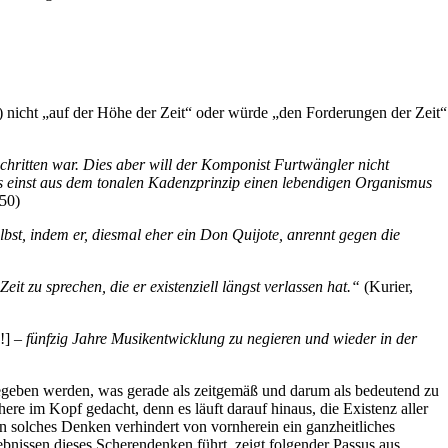
n) nicht „auf der Höhe der Zeit“ oder würde „den Forderungen der Zeit“
chritten war. Dies aber will der Komponist Furtwängler nicht
as einst aus dem tonalen Kadenzprinzip einen lebendigen Organismus
950)
lbst, indem er, diesmal eher ein Don Quijote, anrennt gegen die
it zu sprechen, die er existenziell längst verlassen hat.“
(Kurier,
!]
– fünfzig Jahre Musikentwicklung zu negieren und wieder in der
egeben werden, was gerade als zeitgemäß und darum als bedeutend zu
here im Kopf gedacht, denn es läuft darauf hinaus, die Existenz aller
in solches Denken verhindert von vornherein ein ganzheitliches
ebnissen dieses Scherendenken führt, zeigt folgender Passus aus