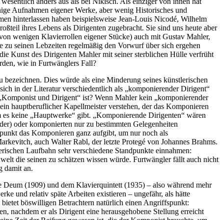
wesentlich anders aus als bei Nikisch. Als einziger von ihnen hat
inige Aufnahmen eigener Werke, aber wenig Historisches und
men hinterlassen haben beispielsweise Jean-Louis Nicodé, Wilhelm
ßteil ihres Lebens als Dirigenten zugebracht. Sie sind uns heute aber
 von wenigen Klavierrollen eigener Stücke) auch mit Gustav Mahler,
e zu seinen Lebzeiten regelmäßig den Vorwurf über sich ergehen
ie Kunst des Dirigenten Mahler mit seiner sterblichen Hülle verfrüht
rden, wie in Furtwänglers Fall?
 bezeichnen. Dies würde als eine Minderung seines künstlerischen
ich in der Literatur verschiedentlich als „komponierender Dirigent“
r „Komponist und Dirigent“ ist? Wenn Mahler kein „komponierender
 ein hauptberuflicher Kapellmeister verstehen, der das Komponieren
 dem es keine „Hauptwerke“ gibt. „Komponierende Dirigenten“ wären
der) oder komponierten nur zu bestimmten Gelegenheiten
tpunkt das Komponieren ganz aufgibt, um nur noch als
rkevitch, auch Walter Rabl, der letzte Protegé von Johannes Brahms.
erischen Laufbahn sehr verschiedene Standpunkte einnahmen:
lt die seinen zu schätzen wissen würde. Furtwängler fällt auch nicht
g damit an.
 Te Deum (1909) und dem Klavierquintett (1935) – also während mehr
e und relativ späte Arbeiten existieren – ungefähr, als hätte
etet böswilligen Betrachtern natürlich einen Angriffspunkt:
n, nachdem er als Dirigent eine herausgehobene Stellung erreicht