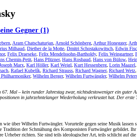
nsky
eine Gegner (1)
ebern
,
Aram Chatschaturjan
,
Arnold Schönberg
,
Arthur Honegger
,
Arth
rius Milhaud
,
Diether de la Motte
,
Dmitri Schostakowitsch
,
Edwin Fisc
mor
,
Felix Draeseke
,
Felix Mendelssohn-Bartholdy
,
Felix Weingartner
,
ns Chemin-Petit
,
Hans Pfitzner
,
Hans Rosbaud
,
Hans von Bülow
,
Hein
Joseph Marx
,
Karl Höller
,
Karl Weigl
,
Kurt Hessenberg
,
Lorin Maazel
rnach
,
Rafael Kubelík
,
Richard Strauss
,
Richard Wagner
,
Richard Wetz
 Philharmoniker
,
Wilhelm Berger
,
Wilhelm Furtwängler
,
Wilhelm Peter
. Mal – kein runder Jahrestag zwar, nichtsdestoweniger ein guter Anla
ositionen in jahrzehntelanger Wiederholung verkrustet hat. Der erste 
wie über Wilhelm Furtwängler. Vorurteile gegen seine Musik lassen si
eine Tradition der Schmähung des Komponisten Furtwängler gebildet. Ihr
re Urheber richten. Sie sind teils ideologischer Art, teils schlicht auf