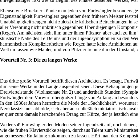
unregelmäßiger Takt wie zu Beginn des Finales desselben Werkes, wären
Ebenso wie Bruckner könnte man jeden von Furtwängler besonders ges
Eigenständigkeit Furtwänglers gegenüber dem früheren Meister feststell
Unabhängigkeit zeugen nicht zuletzt die kritischen Betrachtungen in 
aller Verehrung nicht unkritisch gegenüber. Über diejenigen Komponisten
(Reger). Am nächsten steht ihm unter ihnen Pfitzner, aber auch zu ihm
stilistische Nähe des Te Deums und der Jugendsymphonien zu den Werken 
harmonischen Kompliziertheiten wie Reger, hatte keine Ambitionen auf 
Welt umfassen wie Mahler, und von Pfitzner trennte ihn der Umstand, 
Vorurteil Nr. 3: Die zu langen Werke
Das dritte große Vorurteil betrifft diesen Architekten. Es besagt, Fur
ihm seine Werke in der Länge ausgeufert seien. Diese Behauptungen g
Dreiviertelstunde (Violinsonate Nr. 2) und anderthalb Stunden (Symp
Furtwängler dem Vorwurf übergroßer Länge von Anfang an besonders sta
In den 1930er Jahren herrschte die Mode der „Sachlichkeit“, worunter
Neoklassizismus abholde, sich aber ausschließlich miniaturistisch ausd
er quer zum damals herrschenden Drang zur Kürze, der ja letztlich 
Weder saß Furtwängler den Moden seiner Jugendzeit auf, noch denen, 
wie die frühen Klavierstücke zeigen, durchaus Talent zum Miniaturiste
angemessene Entfaltung zukommen zu lassen. Hört man den Kompositione