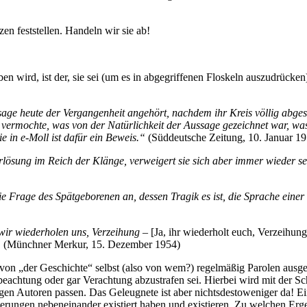
en feststellen. Handeln wir sie ab!
en wird, ist der, sie sei (um es in abgegriffenen Floskeln auszudrücke
age heute der Vergangenheit angehört, nachdem ihr Kreis völlig abges
 vermochte, was von der Natürlichkeit der Aussage gezeichnet war, w
ie in e-Moll ist dafür ein Beweis.“
(Süddeutsche Zeitung, 10. Januar 1
rlösung im Reich der Klänge, verweigert sie sich aber immer wieder se
e Frage des Spätgeborenen an, dessen Tragik es ist, die Sprache einer Ze
wir wiederholen uns, Verzeihung –
[Ja, ihr wiederholt euch, Verzeihung
“
(Münchner Merkur, 15. Dezember 1954)
on „der Geschichte“ selbst (also von wem?) regelmäßig Parolen ausg
tbeachtung oder gar Verachtung abzustrafen sei. Hierbei wird mit der Sc
ligen Autoren passen. Das Geleugnete ist aber nichtsdestoweniger da! E
uerungen nebeneinander existiert haben und existieren. Zu welchen Erg