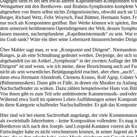
Dagegen sieht es bei den etwas älteren Kapellmeister-Komponisten wie S
Weingartner mit den Beethoven- und Brahms-Symphonien komplette Werk
abgesehen von ihnen selbst nichts Zeitgenössisches, obwohl auch sie
Berger, Richard Wetz, Felix Woyrsch, Paul Büttner, Hermann Suter, Fri
nur noch als Komponisten greifbar. Ihre Werke können wir spielen, ihr
dem seinerzeit berühmtesten Operndirigenten der Welt, dessen Sympho
lassen mussten, nachempfundene „Kapellmeistermusik“ zu sein. War es f
ins Grab sank? Wäre ein über seine Lebenszeit hinausreichender Dirig
Über Mahler sagt man, er war „Komponist und Dirigent“. Niemandem wü
Ranges, ja als eine Schmähung gedeutet werden. Derjenige, der sich so 
abgehandelt (so im Artikel „Symphonie“ in der zweiten Auflage der
M
Dirigent“ ist und wenn, wie ich meine, diese Bezeichnung auch auf Fu
nicht als sein wesentliches Betätigungsfeld erachtet, aber eben „auc
dann etwa Hermann Abendroth, Clemens Krauss, Rolf Agop, Günter Wan
(Bühnenmusiken). Dann gibt es Fälle, in denen ein Musiker zu Anfang 
Nachschaffender zu wirken. Dazu zählen beispielsweise Hans von Bülo
Von ihnen gibt es zum Teil sehr ambitionierte Kammermusik- und/ode
Während etwa Szell im späteren Leben Aufführungen seiner Komposition
in diese Kategorie schaffender Nachschaffender. Er gab das Komponieren
Hier sind wir bei einem Sachverhalt angelangt, der viele Kommentator
als zweieinhalb Jahrzehnten – keine Komposition vollendete. Es mag in
Beethoven sich nach den Joseph- und Leopold-Kantaten vorerst als Kom
Furtwängler habe es nicht verschmerzen können, in seiner Jugend als 