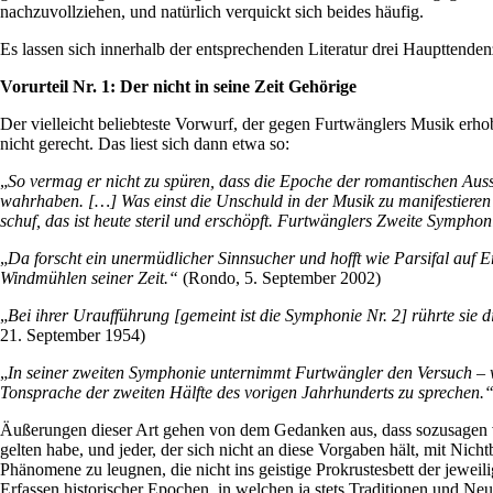
nachzuvollziehen, und natürlich verquickt sich beides häufig.
Es lassen sich innerhalb der entsprechenden Literatur drei Haupttendenz
Vorurteil Nr. 1: Der nicht in seine Zeit Gehörige
Der vielleicht beliebteste Vorwurf, der gegen Furtwänglers Musik erhob
nicht gerecht. Das liest sich dann etwa so:
„
So vermag er nicht zu spüren, dass die Epoche der romantischen Auss
wahrhaben. […] Was einst die Unschuld in der Musik zu manifestieren
schuf, das ist heute steril und erschöpft. Furtwänglers Zweite Symphon
„
Da forscht ein unermüdlicher Sinnsucher und hofft wie Parsifal auf E
Windmühlen seiner Zeit.“
(Rondo, 5. September 2002)
„
Bei ihrer Uraufführung [gemeint ist die Symphonie Nr. 2] rührte sie di
21. September 1954)
„
In seiner zweiten Symphonie unternimmt Furtwängler den Versuch – 
Tonsprache der zweiten Hälfte des vorigen Jahrhunderts zu sprechen.
Äußerungen dieser Art gehen von dem Gedanken aus, dass sozusagen v
gelten habe, und jeder, der sich nicht an diese Vorgaben hält, mit Nich
Phänomene zu leugnen, die nicht ins geistige Prokrustesbett der jewei
Erfassen historischer Epochen, in welchen ja stets Traditionen und Ne