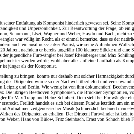
eit seiner Entfaltung als Komponist hinderlich gewesen sei. Seine Komp
enständigkeit und Unpersönlichkeit. Zur Beantwortung der Frage, ob ein
ohn, Schumann, Liszt, Wagner und Weber, Haydn und Bach, nicht zu ver
ängler war völlig im Recht, als er einmal bemerkte, dass es der natürl
 sondern auch ein ausdrucksstarker Pianist, wie seine Aufnahmen Wolfs
 20 Jahren, nachdem er bereits ungefähr 100 kleinere Stücke und eine 
s der jugendliche Furtwängler bei Josef Rheinberger und Max Schilling
apellmeister werden würde, wohl aber alles auf eine Laufbahn als Komp
 ist jünger als der Komponist.
llung zu bringen, konnte nur deshalb mit solcher Hartnäckigkeit durch
tung des Dirigenten wurde so der Nachwelt überliefert und verschwand
n Leipzig und Berlin. Wie wenig ist von ihm dokumentiert! Beethovens
 alles: Die übrigen Beethoven-Symphonien, die Bruckner-Symphonien, vo
ängler für Max Trapp und Heinz Schubert. Dem steht bei Furtwängler e
rstreckt. Freilich handelt es sich bei diesem Fundus letztlich um ein
 und Aufnahmen zeitgenössischer Musik (schmerzlich bedauert man et
rken des Dirigenten zu erhalten. Der Dirigent Furtwängler ist kein to
n Weber, Hans von Bülow, Fritz Steinbach, Ernst von Schuch blieb Furtw