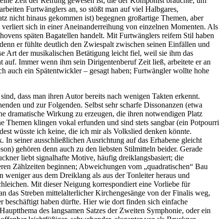
eine Zeit der Reifung gewesen ist, die der Komponist brauchte, um
rbeiten Furtwänglers an, so stößt man auf viel Halbgares,
Satz nicht hinaus gekommen ist) begegnen großartige Themen, aber
 verliert sich in einer Aneinanderreihung von einzelnen Momenten. Als
ovens späten Bagatellen handelt. Mit Furtwänglers reifem Stil haben
denn er fühlte deutlich den Zwiespalt zwischen seinen Einfällen und
 Art der musikalischen Betätigung leicht fiel, weil sie ihm das
 auf. Immer wenn ihm sein Dirigentenberuf Zeit ließ, arbeitete er an
h auch ein Spätentwickler – gesagt haben; Furtwängler wollte hohe
n sind, dass man ihren Autor bereits nach wenigen Takten erkennt.
henden und zur Folgenden. Selbst sehr scharfe Dissonanzen (etwa
ne dramatische Wirkung zu erzeugen, die ihren notwendigen Platz
 Themen klingen vokal erfunden und sind stets sangbar (ein Potpourri
est wüsste ich keine, die ich mir als Volkslied denken könnte.
ik. In seiner ausschließlichen Ausrichtung auf das Erhabene gleicht
on) gehören denn auch zu den liebsten Stilmitteln beider. Gerade
ner liebt signalhafte Motive, häufig dreiklangsbasiert; die
weren Zählzeiten beginnen; Abweichungen vom „quadratischen“ Bau
 weniger aus dem Dreiklang als aus der Tonleiter heraus und
hleichen. Mit dieser Neigung korrespondiert eine Vorliebe für
n das Streben mittelalterlicher Kirchengesänge von der Finalis weg,
beschäftigt haben dürfte. Hier wie dort finden sich einfache
s Hauptthema des langsamen Satzes der Zweiten Symphonie, oder ein