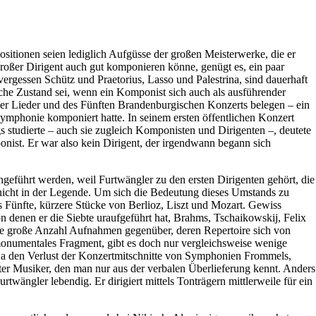
ositionen seien lediglich Aufgüsse der großen Meisterwerke, die er
 großer Dirigent auch gut komponieren könne, genügt es, ein paar
gessen Schütz und Praetorius, Lasso und Palestrina, sind dauerhaft
iche Zustand sei, wenn ein Komponist sich auch als ausführender
cher Lieder und des Fünften Brandenburgischen Konzerts belegen – ein
Symphonie komponiert hatte. In seinem ersten öffentlichen Konzert
s studierte – auch sie zugleich Komponisten und Dirigenten –, deutete
onist. Er war also kein Dirigent, der irgendwann begann sich
geführt werden, weil Furtwängler zu den ersten Dirigenten gehört, die
 nicht in der Legende. Um sich die Bedeutung dieses Umstands zu
 Fünfte, kürzere Stücke von Berlioz, Liszt und Mozart. Gewiss
n denen er die Siebte uraufgeführt hat, Brahms, Tschaikowskij, Felix
ine große Anzahl Aufnahmen gegenüber, deren Repertoire sich von
 monumentales Fragment, gibt es doch nur vergleichsweise wenige
wa den Verlust der Konzertmitschnitte von Symphonien Frommels,
ter Musiker, den man nur aus der verbalen Überlieferung kennt. Anders
ängler lebendig. Er dirigiert mittels Tonträgern mittlerweile für ein