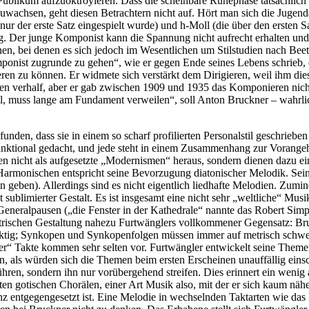
Publikum aufzuoktroyieren. Dass die scheinbare Ruhephase tatsächlich 
wachsen, geht diesen Betrachtern nicht auf. Hört man sich die Jugenda
r der erste Satz eingespielt wurde) und h-Moll (die über den ersten 
ng. Der junge Komponist kann die Spannung nicht aufrecht erhalten und
, bei denen es sich jedoch im Wesentlichen um Stilstudien nach Beeth
mponist zugrunde zu gehen“, wie er gegen Ende seines Lebens schrieb, 
ren zu können. Er widmete sich verstärkt dem Dirigieren, weil ihm diese
lgen verhalf, aber er gab zwischen 1909 und 1935 das Komponieren nicht
l, muss lange am Fundament verweilen“, soll Anton Bruckner – wahrlic
nden, dass sie in einem so scharf profilierten Personalstil geschriebe
funktional gedacht, und jede steht in einem Zusammenhang zur Vorange
n nicht als aufgesetzte „Modernismen“ heraus, sondern dienen dazu ei
armonischen entspricht seine Bevorzugung diatonischer Melodik. Seine
geben). Allerdings sind es nicht eigentlich liedhafte Melodien. Zumind
t sublimierter Gestalt. Es ist insgesamt eine nicht sehr „weltliche“ Mus
neralpausen („die Fenster in der Kathedrale“ nannte das Robert Simps
trischen Gestaltung nahezu Furtwänglers vollkommener Gegensatz: Bruck
taktig; Synkopen und Synkopenfolgen müssen immer auf metrisch sch
r“ Takte kommen sehr selten vor. Furtwängler entwickelt seine Themen
n, als würden sich die Themen beim ersten Erscheinen unauffällig einsc
ren, sondern ihn nur vorübergehend streifen. Dies erinnert ein wenig a
 gotischen Chorälen, einer Art Musik also, mit der er sich kaum näher 
nz entgegengesetzt ist. Eine Melodie in wechselnden Taktarten wie da