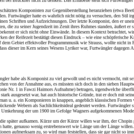
 bei Bruckner nicht zu denken. Das Erhabene stellt sich Furtwängler o
chätzten Komponisten zur Gegenüberstellung heranziehen (etwa Beetho
en. Furtwängler hatte es wahrlich nicht nötig zu versuchen, den Stil ir
seinen Schriften und Aufzeichnungen. Der letzte Komponist, den er une
, die zu seiner Jugendzeit im Zenit ihres Ruhmes standen, äußert er sic
 bekennt er sich nicht ohne Einwände. In diesem Kontext betrachtet, w
der Reifezeit bestätigt diesen Eindruck – wie eine schöpferische Kriti
dem Gebiet effektvoller Programmmusik wie Strauss, wollte nicht in Fo
dass dieser im Kern seines Wesens Lyriker war, Furtwängler dagegen Ar
twängler habe als Komponist zu viel gewollt und es nicht vermocht, mit 
ehen von der Annahme aus, es müssten sich doch in den sieben Hauptw
honie Nr. 1 in Fawzi Haimors Aufnahme) betragen, irgendwelche überf
rk ausgesetzt war, hat auch historische Gründe, trat er doch mit sein
 man u. a. ein Komponieren in knappen, angeblich klassischen Formen v
rückende Webern als Sachlichkeitsideal gedeutet werden. Furtwängler st
eine Umkehrung der um 1900 im Gefolge Wagners aufgekommenen Mode w
die später aufkamen. Kürze um der Kürze willen war ihm, der Chopin g
n hatte, genauso wenig erstrebenswert wie Länge um der Länge willen. 
n aufmerksam zu, so wird man feststellen, dass sie gar nicht so imme