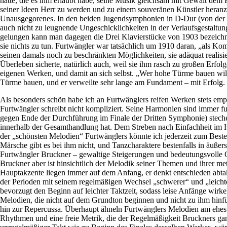
hatte, die es ihm erlaubt habe, seine Musik gleichsam mit Gewalt dem 
seiner Ideen Herr zu werden und zu einem souveränen Künstler heranzu
Unausgegorenes. In den beiden Jugendsymphonien in D-Dur (von der nu
auch nicht zu leugnende Ungeschicklichkeiten in der Verlaufsgestaltu
gelungen kann man dagegen die Drei Klavierstücke von 1903 bezeichnen
sie nichts zu tun. Furtwängler war tatsächlich um 1910 daran, „als Ko
seinen damals noch zu beschränkten Möglichkeiten, sie adäquat realisie
Überleben sicherte, natürlich auch, weil sie ihm rasch zu großen Erfo
eigenen Werken, und damit an sich selbst. „Wer hohe Türme bauen wil
Türme bauen, und er verweilte sehr lange am Fundament – mit Erfolg.
Als besonders schön habe ich an Furtwänglers reifen Werken stets empfu
Furtwängler schreibt nicht kompliziert. Seine Harmonien sind immer 
gegen Ende der Durchführung im Finale der Dritten Symphonie) steche
innerhalb der Gesamthandlung hat. Dem Streben nach Einfachheit im H
der „schönsten Melodien“ Furtwänglers könnte ich jederzeit zum Besten 
Märsche gibt es bei ihm nicht, und Tanzcharaktere bestenfalls in äußers
Furtwängler Bruckner – gewaltige Steigerungen und bedeutungsvolle Ge
Bruckner aber ist hinsichtlich der Melodik seiner Themen und ihrer me
Hauptakzente liegen immer auf dem Anfang, er denkt entschieden ab
der Perioden mit seinem regelmäßigen Wechsel „schwerer“ und „leichte
bevorzugt den Beginn auf leichter Taktzeit, sodass leise Anfänge wirke
Melodien, die nicht auf dem Grundton beginnen und nicht zu ihm hinfüh
hin zur Repercussa. Überhaupt ähneln Furtwänglers Melodien am ehesten
Rhythmen und eine freie Metrik, die der Regelmäßigkeit Bruckners ga