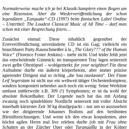
Normalerweise mache ich ja bei Klassik-Samplern einen Bogen um
eine Rezension. Aber die Wiederveröffentlichung der schon
legendären „Earquake“-CD (1997) beim finnischen Label Ondine
– Untertitel: The Loudest Classical Music of All Time – darf man
schon mit einer Besprechung feiern…
Zunächst einmal: Diese inhaltlich gegenüber der
Erstveröffentlichung unveränderte CD ist ein Gag; vielleicht ein
brauchbarer Party-Rausschmeißer à la
„The Glory??? of the Human
Voice“
(Florence Foster Jenkins) – mehr nicht. Und leider fehlt jetzt
das entscheidende Gimmick; im transparenten Tray lagen seinerzeit
zwei gelbe Ohrstöpsel – wohlgemerkt:
for your neighbor
! Für diese
Aufnahme durfte ein äußerst körperbetont, aber immer präzise
agierender Dirigent mal so richtig „die Sau rauslassen“. Der Finne
Leif Segerstam
ist nicht nur ein weltweit tätiger Orchesterdompteur,
sondern komponiert nebenbei auch noch ein wenig: Seine Werkliste
umfasst mittlerweile z.B. 309 (!) Symphonien; er ist da wohl der
absolute Rekordhalter. Der Legende nach hat das mit Anfang
zwanzig noch spindeldürre Nordlicht seinerzeit mit voller Absicht
innerhalb kürzester Zeit 30 kg draufgepackt – nur um so auszusehen
wie der dirigierende Johannes Brahms auf den berühmten
Bleistiftzeichnungen. Und wenn ich den etwas korpulenten, aber
höchst agilen Herrn mal live erleben durfte (ob mit
Frau ohne
Schatten
an der Zürcher Oper oder
Turangalîla
in der Kölner