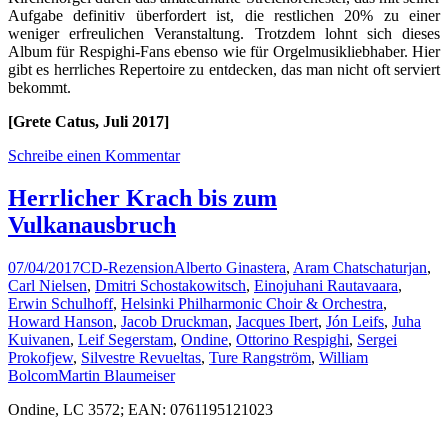
Aufgabe definitiv überfordert ist, die restlichen 20% zu einer
weniger erfreulichen Veranstaltung. Trotzdem lohnt sich dieses
Album für Respighi-Fans ebenso wie für Orgelmusikliebhaber. Hier
gibt es herrliches Repertoire zu entdecken, das man nicht oft serviert
bekommt.
[Grete Catus, Juli 2017]
Schreibe einen Kommentar
Herrlicher Krach bis zum
Vulkanausbruch
07/04/2017
CD-Rezension
Alberto Ginastera
,
Aram Chatschaturjan
,
Carl Nielsen
,
Dmitri Schostakowitsch
,
Einojuhani Rautavaara
,
Erwin Schulhoff
,
Helsinki Philharmonic Choir & Orchestra
,
Howard Hanson
,
Jacob Druckman
,
Jacques Ibert
,
Jón Leifs
,
Juha
Kuivanen
,
Leif Segerstam
,
Ondine
,
Ottorino Respighi
,
Sergei
Prokofjew
,
Silvestre Revueltas
,
Ture Rangström
,
William
Bolcom
Martin Blaumeiser
Ondine, LC 3572; EAN: 0761195121023