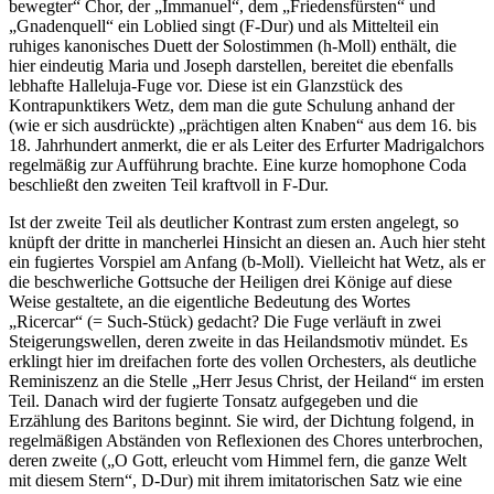
bewegter“ Chor, der „Immanuel“, dem „Friedensfürsten“ und
„Gnadenquell“ ein Loblied singt (F-Dur) und als Mittelteil ein
ruhiges kanonisches Duett der Solostimmen (h-Moll) enthält, die
hier eindeutig Maria und Joseph darstellen, bereitet die ebenfalls
lebhafte Halleluja-Fuge vor. Diese ist ein Glanzstück des
Kontrapunktikers Wetz, dem man die gute Schulung anhand der
(wie er sich ausdrückte) „prächtigen alten Knaben“ aus dem 16. bis
18. Jahrhundert anmerkt, die er als Leiter des Erfurter Madrigalchors
regelmäßig zur Aufführung brachte. Eine kurze homophone Coda
beschließt den zweiten Teil kraftvoll in F-Dur.
Ist der zweite Teil als deutlicher Kontrast zum ersten angelegt, so
knüpft der dritte in mancherlei Hinsicht an diesen an. Auch hier steht
ein fugiertes Vorspiel am Anfang (b-Moll). Vielleicht hat Wetz, als er
die beschwerliche Gottsuche der Heiligen drei Könige auf diese
Weise gestaltete, an die eigentliche Bedeutung des Wortes
„Ricercar“ (= Such-Stück) gedacht? Die Fuge verläuft in zwei
Steigerungswellen, deren zweite in das Heilandsmotiv mündet. Es
erklingt hier im dreifachen forte des vollen Orchesters, als deutliche
Reminiszenz an die Stelle „Herr Jesus Christ, der Heiland“ im ersten
Teil. Danach wird der fugierte Tonsatz aufgegeben und die
Erzählung des Baritons beginnt. Sie wird, der Dichtung folgend, in
regelmäßigen Abständen von Reflexionen des Chores unterbrochen,
deren zweite („O Gott, erleucht vom Himmel fern, die ganze Welt
mit diesem Stern“, D-Dur) mit ihrem imitatorischen Satz wie eine