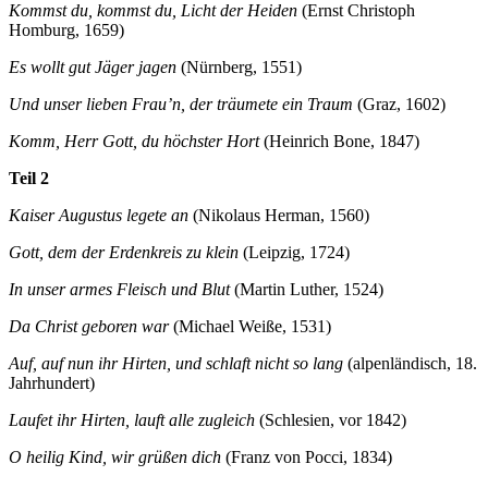
Kommst du, kommst du, Licht der Heiden
(Ernst Christoph
Homburg, 1659)
Es wollt gut Jäger jagen
(Nürnberg, 1551)
Und unser lieben Frau’n, der träumete ein Traum
(Graz, 1602)
Komm, Herr Gott, du höchster Hort
(Heinrich Bone, 1847)
Teil 2
Kaiser Augustus legete an
(Nikolaus Herman, 1560)
Gott, dem der Erdenkreis zu klein
(Leipzig, 1724)
In unser armes Fleisch und Blut
(Martin Luther, 1524)
Da Christ geboren war
(Michael Weiße, 1531)
Auf, auf nun ihr Hirten, und schlaft nicht so lang
(alpenländisch, 18.
Jahrhundert)
Laufet ihr Hirten, lauft alle zugleich
(Schlesien, vor 1842)
O heilig Kind, wir grüßen dich
(Franz von Pocci, 1834)