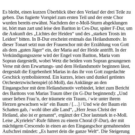
Es bleibt, einen kurzen Überblick über den Verlauf der drei Teile zu
geben. Das fugierte Vorspiel zum ersten Teil und der erste Chor
wurden bereits erwähnt. Nachdem der e-Moll-Sturm abgeklungen
ist, hört man zart und leise den Bariton in Ces-Dur, später F-Dur, um
die Ankunft des „Lichtes der Heiden“ und des „starken Trosts im
Leiden“ bitten. In B-Dur erscheint erstmals das Heilandsmotiv. In
dieser Tonart setzt nun der Frauenchor mit der Erzählung von Gott
als dem „guten Jäger“ ein, der Maria auf der Heide antrifft. In der
Verkündigungsszene wird der Engel vom Bariton, Maria vom
Sopran dargestellt, wobei Wetz die beiden vom Sopran gesungenen
Verse mit dem Erwartungs- und dem Heilandsmotiv beginnen lässt,
dergestalt die Ergebenheit Marias in das ihr von Gott zugedachte
Geschick symbolisierend. Ein kurzes, leises und dunkel getöntes
Orchesterzwischenspiel (d-Moll), das Anklänge an den
Eingangschor mit dem Heilandsmotiv verbindet, leitet zum Bericht
des Baritons von Marias Traum über (in G-Dur beginnend): „Und
unser lieben Frau’n, der träumete ein Traum, / wie unter ihrem
Herzen gewachsen wär‘ ein Baum / […] / Und wie der Baum ein
Schatten gab, / wohl über alle Land“, „Herr Jesus Christ der
Heiland, also ist er genannt“, ergänzt der Chor lautstark in e-Moll.
Leise „Kyrieleis“-Rufe führen zu einem Choral (F-Dur), der mit
mächtigem Crescendo in einen an den Eingangschor gemahnenden
Aufschrei mündet: „Es harret dein die ganze Welt“. Die Steigerung