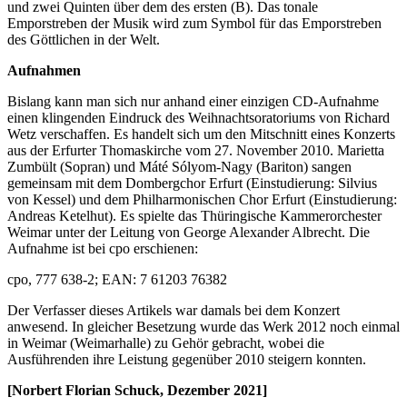
und zwei Quinten über dem des ersten (B). Das tonale
Emporstreben der Musik wird zum Symbol für das Emporstreben
des Göttlichen in der Welt.
Aufnahmen
Bislang kann man sich nur anhand einer einzigen CD-Aufnahme
einen klingenden Eindruck des Weihnachtsoratoriums von Richard
Wetz verschaffen. Es handelt sich um den Mitschnitt eines Konzerts
aus der Erfurter Thomaskirche vom 27. November 2010. Marietta
Zumbült (Sopran) und Máté Sólyom-Nagy (Bariton) sangen
gemeinsam mit dem Dombergchor Erfurt (Einstudierung: Silvius
von Kessel) und dem Philharmonischen Chor Erfurt (Einstudierung:
Andreas Ketelhut). Es spielte das Thüringische Kammerorchester
Weimar unter der Leitung von George Alexander Albrecht. Die
Aufnahme ist bei cpo erschienen:
cpo, 777 638-2; EAN: 7 61203 76382
Der Verfasser dieses Artikels war damals bei dem Konzert
anwesend. In gleicher Besetzung wurde das Werk 2012 noch einmal
in Weimar (Weimarhalle) zu Gehör gebracht, wobei die
Ausführenden ihre Leistung gegenüber 2010 steigern konnten.
[Norbert Florian Schuck, Dezember 2021]