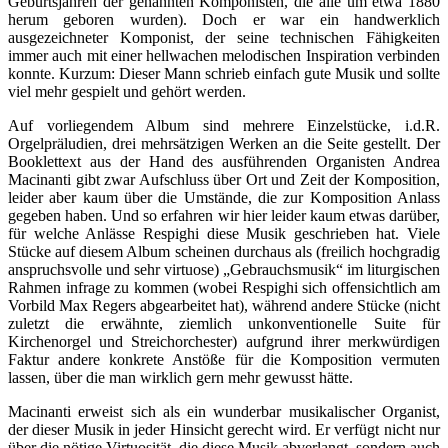
Geburtsjahren der genannten Komponisten, die alle um etwa 1880
herum geboren wurden). Doch er war ein handwerklich
ausgezeichneter Komponist, der seine technischen Fähigkeiten
immer auch mit einer hellwachen melodischen Inspiration verbinden
konnte. Kurzum: Dieser Mann schrieb einfach gute Musik und sollte
viel mehr gespielt und gehört werden.
Auf vorliegendem Album sind mehrere Einzelstücke, i.d.R.
Orgelpräludien, drei mehrsätzigen Werken an die Seite gestellt. Der
Booklettext aus der Hand des ausführenden Organisten Andrea
Macinanti gibt zwar Aufschluss über Ort und Zeit der Komposition,
leider aber kaum über die Umstände, die zur Komposition Anlass
gegeben haben. Und so erfahren wir hier leider kaum etwas darüber,
für welche Anlässe Respighi diese Musik geschrieben hat. Viele
Stücke auf diesem Album scheinen durchaus als (freilich hochgradig
anspruchsvolle und sehr virtuose) „Gebrauchsmusik“ im liturgischen
Rahmen infrage zu kommen (wobei Respighi sich offensichtlich am
Vorbild Max Regers abgearbeitet hat), während andere Stücke (nicht
zuletzt die erwähnte, ziemlich unkonventionelle Suite für
Kirchenorgel und Streichorchester) aufgrund ihrer merkwürdigen
Faktur andere konkrete Anstöße für die Komposition vermuten
lassen, über die man wirklich gern mehr gewusst hätte.
Macinanti erweist sich als ein wunderbar musikalischer Organist,
der dieser Musik in jeder Hinsicht gerecht wird. Er verfügt nicht nur
über die nötige Virtuosität, die diese Musik abverlangt, sondern auch