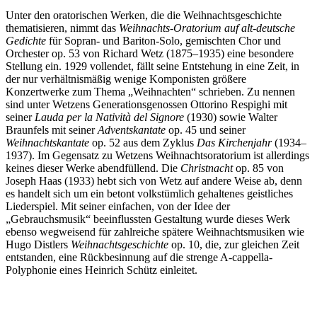
Unter den oratorischen Werken, die die Weihnachtsgeschichte
thematisieren, nimmt das
Weihnachts-Oratorium auf alt-deutsche
Gedichte
für Sopran- und Bariton-Solo, gemischten Chor und
Orchester op. 53 von Richard Wetz (1875–1935) eine besondere
Stellung ein. 1929 vollendet, fällt seine Entstehung in eine Zeit, in
der nur verhältnismäßig wenige Komponisten größere
Konzertwerke zum Thema „Weihnachten“ schrieben. Zu nennen
sind unter Wetzens Generationsgenossen Ottorino Respighi mit
seiner
Lauda per la Natività del Signore
(1930) sowie Walter
Braunfels mit seiner
Adventskantate
op. 45 und seiner
Weihnachtskantate
op. 52 aus dem Zyklus
Das Kirchenjahr
(1934–
1937). Im Gegensatz zu Wetzens Weihnachtsoratorium ist allerdings
keines dieser Werke abendfüllend. Die
Christnacht
op. 85 von
Joseph Haas (1933) hebt sich von Wetz auf andere Weise ab, denn
es handelt sich um ein betont volkstümlich gehaltenes geistliches
Liederspiel. Mit seiner einfachen, von der Idee der
„Gebrauchsmusik“ beeinflussten Gestaltung wurde dieses Werk
ebenso wegweisend für zahlreiche spätere Weihnachtsmusiken wie
Hugo Distlers
Weihnachtsgeschichte
op. 10, die, zur gleichen Zeit
entstanden, eine Rückbesinnung auf die strenge A-cappella-
Polyphonie eines Heinrich Schütz einleitet.