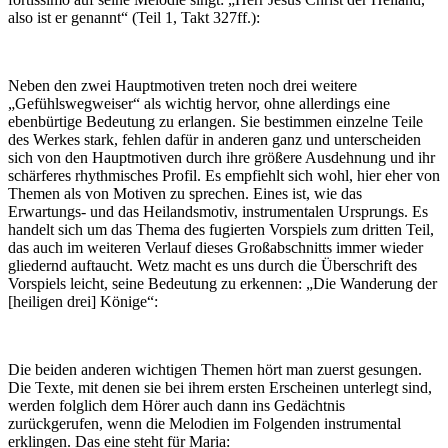
also ist er genannt“ (Teil 1, Takt 327ff.):
Neben den zwei Hauptmotiven treten noch drei weitere
„Gefühlswegweiser“ als wichtig hervor, ohne allerdings eine
ebenbürtige Bedeutung zu erlangen. Sie bestimmen einzelne Teile
des Werkes stark, fehlen dafür in anderen ganz und unterscheiden
sich von den Hauptmotiven durch ihre größere Ausdehnung und ihr
schärferes rhythmisches Profil. Es empfiehlt sich wohl, hier eher von
Themen als von Motiven zu sprechen. Eines ist, wie das
Erwartungs- und das Heilandsmotiv, instrumentalen Ursprungs. Es
handelt sich um das Thema des fugierten Vorspiels zum dritten Teil,
das auch im weiteren Verlauf dieses Großabschnitts immer wieder
gliedernd auftaucht. Wetz macht es uns durch die Überschrift des
Vorspiels leicht, seine Bedeutung zu erkennen: „Die Wanderung der
[heiligen drei] Könige“:
Die beiden anderen wichtigen Themen hört man zuerst gesungen.
Die Texte, mit denen sie bei ihrem ersten Erscheinen unterlegt sind,
werden folglich dem Hörer auch dann ins Gedächtnis
zurückgerufen, wenn die Melodien im Folgenden instrumental
erklingen. Das eine steht für Maria: