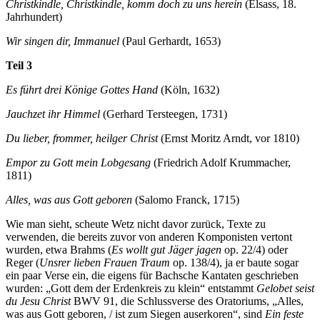
Christkindle, Christkindle, komm doch zu uns herein
(Elsass, 18.
Jahrhundert)
Wir singen dir, Immanuel
(Paul Gerhardt, 1653)
Teil 3
Es führt drei Könige Gottes Hand
(Köln, 1632)
Jauchzet ihr Himmel
(Gerhard Tersteegen, 1731)
Du lieber, frommer, heilger Christ
(Ernst Moritz Arndt, vor 1810)
Empor zu Gott mein Lobgesang
(Friedrich Adolf Krummacher,
1811)
Alles, was aus Gott geboren
(Salomo Franck, 1715)
Wie man sieht, scheute Wetz nicht davor zurück, Texte zu
verwenden, die bereits zuvor von anderen Komponisten vertont
wurden, etwa Brahms (
Es wollt gut Jäger jagen
op. 22/4) oder
Reger (
Unsrer lieben Frauen Traum
op. 138/4), ja er baute sogar
ein paar Verse ein, die eigens für Bachsche Kantaten geschrieben
wurden: „Gott dem der Erdenkreis zu klein“ entstammt
Gelobet seist
du Jesu Christ
BWV 91, die Schlussverse des Oratoriums, „Alles,
was aus Gott geboren, / ist zum Siegen auserkoren“, sind
Ein feste