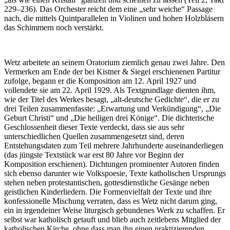
229–236). Das Orchester reicht dem eine „sehr weiche“ Passage
nach, die mittels Quintparallelen in Violinen und hohen Holzbläsern
das Schimmern noch verstärkt.
Wetz arbeitete an seinem Oratorium ziemlich genau zwei Jahre. Den
Vermerken am Ende der bei Kistner & Siegel erschienenen Partitur
zufolge, begann er die Komposition am 12. April 1927 und
vollendete sie am 22. April 1929. Als Textgrundlage dienten ihm,
wie der Titel des Werkes besagt, „alt-deutsche Gedichte“, die er zu
drei Teilen zusammenfasste: „Erwartung und Verkündigung“, „Die
Geburt Christi“ und „Die heiligen drei Könige“. Die dichterische
Geschlossenheit dieser Texte verdeckt, dass sie aus sehr
unterschiedlichen Quellen zusammengesetzt sind, deren
Entstehungsdaten zum Teil mehrere Jahrhunderte auseinanderliegen
(das jüngste Textstück war erst 80 Jahre vor Beginn der
Komposition erschienen). Dichtungen prominenter Autoren finden
sich ebenso darunter wie Volkspoesie, Texte katholischen Ursprungs
stehen neben protestantischen, gottesdienstliche Gesänge neben
geistlichen Kinderliedern. Die Formenvielfalt der Texte und ihre
konfessionelle Mischung verraten, dass es Wetz nicht darum ging,
ein in irgendeiner Weise liturgisch gebundenes Werk zu schaffen. Er
selbst war katholisch getauft und blieb auch zeitlebens Mitglied der
katholischen Kirche, ohne dass man ihn einen praktizierenden