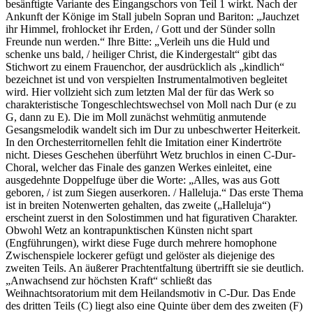
besänftigte Variante des Eingangschors von Teil 1 wirkt. Nach der
Ankunft der Könige im Stall jubeln Sopran und Bariton: „Jauchzet
ihr Himmel, frohlocket ihr Erden, / Gott und der Sünder solln
Freunde nun werden.“ Ihre Bitte: „Verleih uns die Huld und
schenke uns bald, / heiliger Christ, die Kindergestalt“ gibt das
Stichwort zu einem Frauenchor, der ausdrücklich als „kindlich“
bezeichnet ist und von verspielten Instrumentalmotiven begleitet
wird. Hier vollzieht sich zum letzten Mal der für das Werk so
charakteristische Tongeschlechtswechsel von Moll nach Dur (e zu
G, dann zu E). Die im Moll zunächst wehmütig anmutende
Gesangsmelodik wandelt sich im Dur zu unbeschwerter Heiterkeit.
In den Orchesterritornellen fehlt die Imitation einer Kindertröte
nicht. Dieses Geschehen überführt Wetz bruchlos in einen C-Dur-
Choral, welcher das Finale des ganzen Werkes einleitet, eine
ausgedehnte Doppelfuge über die Worte: „Alles, was aus Gott
geboren, / ist zum Siegen auserkoren. / Halleluja.“ Das erste Thema
ist in breiten Notenwerten gehalten, das zweite („Halleluja“)
erscheint zuerst in den Solostimmen und hat figurativen Charakter.
Obwohl Wetz an kontrapunktischen Künsten nicht spart
(Engführungen), wirkt diese Fuge durch mehrere homophone
Zwischenspiele lockerer gefügt und gelöster als diejenige des
zweiten Teils. An äußerer Prachtentfaltung übertrifft sie sie deutlich.
„Anwachsend zur höchsten Kraft“ schließt das
Weihnachtsoratorium mit dem Heilandsmotiv in C-Dur. Das Ende
des dritten Teils (C) liegt also eine Quinte über dem des zweiten (F)