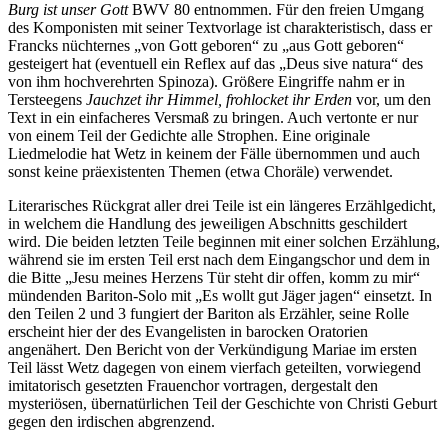
Burg ist unser Gott
BWV 80 entnommen. Für den freien Umgang
des Komponisten mit seiner Textvorlage ist charakteristisch, dass er
Francks nüchternes „von Gott geboren“ zu „aus Gott geboren“
gesteigert hat (eventuell ein Reflex auf das „Deus sive natura“ des
von ihm hochverehrten Spinoza). Größere Eingriffe nahm er in
Tersteegens
Jauchzet ihr Himmel, frohlocket ihr Erden
vor, um den
Text in ein einfacheres Versmaß zu bringen. Auch vertonte er nur
von einem Teil der Gedichte alle Strophen. Eine originale
Liedmelodie hat Wetz in keinem der Fälle übernommen und auch
sonst keine präexistenten Themen (etwa Choräle) verwendet.
Literarisches Rückgrat aller drei Teile ist ein längeres Erzählgedicht,
in welchem die Handlung des jeweiligen Abschnitts geschildert
wird. Die beiden letzten Teile beginnen mit einer solchen Erzählung,
während sie im ersten Teil erst nach dem Eingangschor und dem in
die Bitte „Jesu meines Herzens Tür steht dir offen, komm zu mir“
mündenden Bariton-Solo mit „Es wollt gut Jäger jagen“ einsetzt. In
den Teilen 2 und 3 fungiert der Bariton als Erzähler, seine Rolle
erscheint hier der des Evangelisten in barocken Oratorien
angenähert. Den Bericht von der Verkündigung Mariae im ersten
Teil lässt Wetz dagegen von einem vierfach geteilten, vorwiegend
imitatorisch gesetzten Frauenchor vortragen, dergestalt den
mysteriösen, übernatürlichen Teil der Geschichte von Christi Geburt
gegen den irdischen abgrenzend.