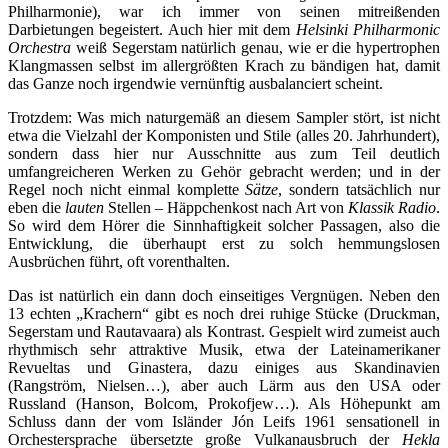
Philharmonie), war ich immer von seinen mitreißenden
Darbietungen begeistert. Auch hier mit dem
Helsinki Philharmonic
Orchestra
weiß Segerstam natürlich genau, wie er die hypertrophen
Klangmassen selbst im allergrößten Krach zu bändigen hat, damit
das Ganze noch irgendwie vernünftig ausbalanciert scheint.
Trotzdem: Was mich naturgemäß an diesem Sampler stört, ist nicht
etwa die Vielzahl der Komponisten und Stile (alles 20. Jahrhundert),
sondern dass hier nur Ausschnitte aus zum Teil deutlich
umfangreicheren Werken zu Gehör gebracht werden; und in der
Regel noch nicht einmal komplette
Sätze
, sondern tatsächlich nur
eben die
lauten
Stellen – Häppchenkost nach Art von
Klassik Radio
.
So wird dem Hörer die Sinnhaftigkeit solcher Passagen, also die
Entwicklung, die überhaupt erst zu solch hemmungslosen
Ausbrüchen führt, oft vorenthalten.
Das ist natürlich ein dann doch einseitiges Vergnügen. Neben den
13 echten „Krachern“ gibt es noch drei ruhige Stücke (Druckman,
Segerstam und Rautavaara) als Kontrast. Gespielt wird zumeist auch
rhythmisch sehr attraktive Musik, etwa der Lateinamerikaner
Revueltas und Ginastera, dazu einiges aus Skandinavien
(Rangström, Nielsen…), aber auch Lärm aus den USA oder
Russland (Hanson, Bolcom, Prokofjew…). Als Höhepunkt am
Schluss dann der vom Isländer Jón Leifs 1961 sensationell in
Orchestersprache übersetzte große Vulkanausbruch der
Hekla