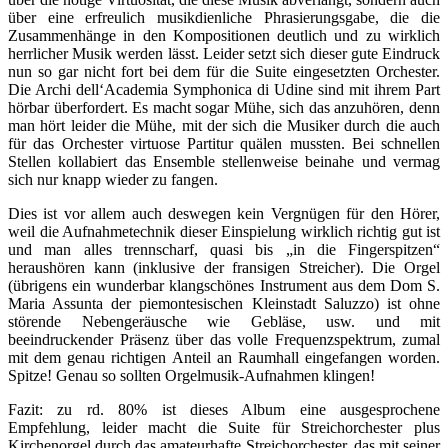
über eine erfreulich musikdienliche Phrasierungsgabe, die die
Zusammenhänge in den Kompositionen deutlich und zu wirklich
herrlicher Musik werden lässt. Leider setzt sich dieser gute Eindruck
nun so gar nicht fort bei dem für die Suite eingesetzten Orchester.
Die Archi dell‘Academia Symphonica di Udine sind mit ihrem Part
hörbar überfordert. Es macht sogar Mühe, sich das anzuhören, denn
man hört leider die Mühe, mit der sich die Musiker durch die auch
für das Orchester virtuose Partitur quälen mussten. Bei schnellen
Stellen kollabiert das Ensemble stellenweise beinahe und vermag
sich nur knapp wieder zu fangen.
Dies ist vor allem auch deswegen kein Vergnügen für den Hörer,
weil die Aufnahmetechnik dieser Einspielung wirklich richtig gut ist
und man alles trennscharf, quasi bis „in die Fingerspitzen“
heraushören kann (inklusive der fransigen Streicher). Die Orgel
(übrigens ein wunderbar klangschönes Instrument aus dem Dom S.
Maria Assunta der piemontesischen Kleinstadt Saluzzo) ist ohne
störende Nebengeräusche wie Gebläse, usw. und mit
beeindruckender Präsenz über das volle Frequenzspektrum, zumal
mit dem genau richtigen Anteil an Raumhall eingefangen worden.
Spitze! Genau so sollten Orgelmusik-Aufnahmen klingen!
Fazit: zu rd. 80% ist dieses Album eine ausgesprochene
Empfehlung, leider macht die Suite für Streichorchester plus
Kirchenorgel durch das amateurhafte Streichorchester, das mit seiner