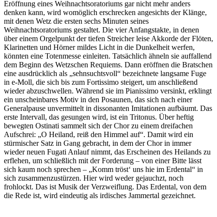
Eröffnung eines Weihnachtsoratoriums gar nicht mehr anders
denken kann, wird womöglich erschrecken angesichts der Klänge,
mit denen Wetz die ersten sechs Minuten seines
Weihnachtsoratoriums gestaltet. Die vier Anfangstakte, in denen
über einem Orgelpunkt der tiefen Streicher leise Akkorde der Flöten,
Klarinetten und Hörner mildes Licht in die Dunkelheit werfen,
könnten eine Totenmesse einleiten. Tatsächlich ähneln sie auffallend
dem Beginn des Wetzschen Requiems. Dann eröffnen die Bratschen
eine ausdrücklich als „sehnsuchtsvoll“ bezeichnete langsame Fuge
in e-Moll, die sich bis zum Fortissimo steigert, um anschließend
wieder abzuschwellen. Während sie im Pianissimo versinkt, erklingt
ein unscheinbares Motiv in den Posaunen, das sich nach einer
Generalpause unvermittelt in dissonanten Imitationen aufbäumt. Das
erste Intervall, das gesungen wird, ist ein Tritonus. Über heftig
bewegten Ostinati sammelt sich der Chor zu einem dreifachen
Aufschrei: „O Heiland, reiß den Himmel auf“. Damit wird ein
stürmischer Satz in Gang gebracht, in dem der Chor in immer
wieder neuen Fugati Anlauf nimmt, das Erscheinen des Heilands zu
erflehen, um schließlich mit der Forderung – von einer Bitte lässt
sich kaum noch sprechen – „Komm tröst‘ uns hie im Erdental“ in
sich zusammenzustürzen. Hier wird weder gejauchzt, noch
frohlockt. Das ist Musik der Verzweiflung. Das Erdental, von dem
die Rede ist, wird eindeutig als irdisches Jammertal gezeichnet.