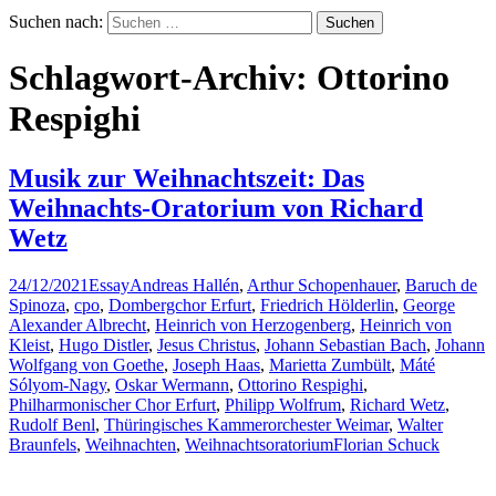
Suchen nach:
Schlagwort-Archiv: Ottorino
Respighi
Musik zur Weihnachtszeit: Das
Weihnachts-Oratorium von Richard
Wetz
24/12/2021
Essay
Andreas Hallén
,
Arthur Schopenhauer
,
Baruch de
Spinoza
,
cpo
,
Dombergchor Erfurt
,
Friedrich Hölderlin
,
George
Alexander Albrecht
,
Heinrich von Herzogenberg
,
Heinrich von
Kleist
,
Hugo Distler
,
Jesus Christus
,
Johann Sebastian Bach
,
Johann
Wolfgang von Goethe
,
Joseph Haas
,
Marietta Zumbült
,
Máté
Sólyom-Nagy
,
Oskar Wermann
,
Ottorino Respighi
,
Philharmonischer Chor Erfurt
,
Philipp Wolfrum
,
Richard Wetz
,
Rudolf Benl
,
Thüringisches Kammerorchester Weimar
,
Walter
Braunfels
,
Weihnachten
,
Weihnachtsoratorium
Florian Schuck