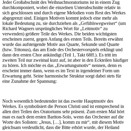
Jeder Großabschnitt des Weihnachtsoratoriums ist in einem Zug
durchkomponiert, wobei die einzelnen Unterabschnitte relativ in
sich geschlossen und durch eigene Melodien vom Rest des Werkes
abgegrenzt sind. Einigen Motiven kommt jedoch eine mehr als
lokale Bedeutung zu, sie durchziehen als „Gefühlswegweiser“ (um
Richard Wagners ursprüngliches Wort für „Leitmotiv“ zu
verwenden) größere Teile des Werkes. Die beiden wichtigsten
erscheinen zuerst, gegen Anfang des ersten Teils. Bereits erwähnt
wurde das aufsteigende Motiv aus Quarte, Sekunde und Quarte
(bzw. Tritonus), das am Ende des Orchestervorspiels erklingt und
dann den ersten Chor ankündigt (Teil 1, Takt 68ff.). Es tritt im
zweiten Teil nur zweimal kurz auf, ist aber in den Eckteilen häufiger
zu hören. Ich möchte es das „Erwartungsmotiv“ nennen, denn es
erscheint immer dann, wenn es im Text in irgendeiner Form um
Erwartung geht. Seine harmonische Struktur sorgt dabei stets für
eine Zunahme der Spannung:
Noch wesentlich bedeutender ist das zweite Hauptmotiv des
Werkes. Es symbolisiert die Person Christi und ist entsprechend in
allen drei Teilen des Oratoriums sehr präsent. Zum ersten Mal hört
man es nach dem ersten Bariton-Solo, wenn das Orchester auf die
Worte des Solisten: „Jesus, […], komm zu mir“, mit diesem Motiv
gleichsam verdeutlicht, dass die Bitte erhört wurde, der Heiland