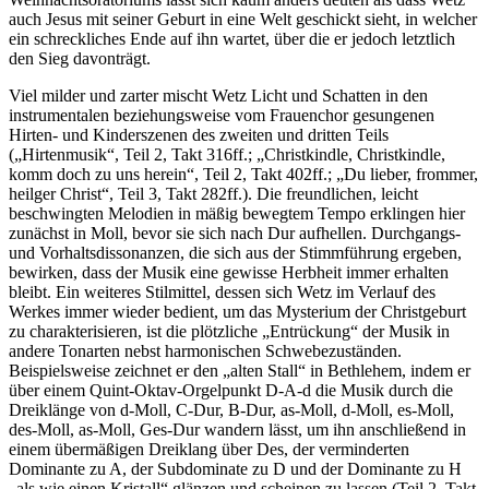
auch Jesus mit seiner Geburt in eine Welt geschickt sieht, in welcher
ein schreckliches Ende auf ihn wartet, über die er jedoch letztlich
den Sieg davonträgt.
Viel milder und zarter mischt Wetz Licht und Schatten in den
instrumentalen beziehungsweise vom Frauenchor gesungenen
Hirten- und Kinderszenen des zweiten und dritten Teils
(„Hirtenmusik“, Teil 2, Takt 316ff.; „Christkindle, Christkindle,
komm doch zu uns herein“, Teil 2, Takt 402ff.; „Du lieber, frommer,
heilger Christ“, Teil 3, Takt 282ff.). Die freundlichen, leicht
beschwingten Melodien in mäßig bewegtem Tempo erklingen hier
zunächst in Moll, bevor sie sich nach Dur aufhellen. Durchgangs-
und Vorhaltsdissonanzen, die sich aus der Stimmführung ergeben,
bewirken, dass der Musik eine gewisse Herbheit immer erhalten
bleibt. Ein weiteres Stilmittel, dessen sich Wetz im Verlauf des
Werkes immer wieder bedient, um das Mysterium der Christgeburt
zu charakterisieren, ist die plötzliche „Entrückung“ der Musik in
andere Tonarten nebst harmonischen Schwebezuständen.
Beispielsweise zeichnet er den „alten Stall“ in Bethlehem, indem er
über einem Quint-Oktav-Orgelpunkt D-A-d die Musik durch die
Dreiklänge von d-Moll, C-Dur, B-Dur, as-Moll, d-Moll, es-Moll,
des-Moll, as-Moll, Ges-Dur wandern lässt, um ihn anschließend in
einem übermäßigen Dreiklang über Des, der verminderten
Dominante zu A, der Subdominate zu D und der Dominante zu H
„als wie einen Kristall“ glänzen und scheinen zu lassen (Teil 2, Takt