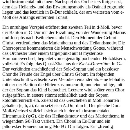
wird instrumental mit einem Nachspiel des Orchesters fortgesetzt,
dem das Heilands- und das Erwartungsmotiv als Ostinati zugrunde
liegen und das letztlich in B-Dur schließt, der am weitesten vom e-
Moll des Anfangs entfernten Tonart.
Ein unruhiges Vorspiel eröffnet den zweiten Teil in d-Moll, bevor
der Bariton in C-Dur mit der Erzählung von der Wanderung Marias
und Josephs nach Bethlehem anhebt. Den Moment der Geburt
Christi verdeutlichen das Marienthema und das Heilandsmotiv. Die
Chorsoprane kommentieren die Menschwerdung Gottes, während
das Orchester über einem Orgelpunkt auf B mysteriöse
Harmoniewechsel, begleitet von eigenartig pochenden Holzbläsern,
vollzieht. Es folgt das Quasi-Zitat aus der
Kleist-Ouvertüre
. In G-
Dur verkünden anschließend der Solo-Sopran und ein bassloser
Chor die Freude der Engel über Christi Geburt. Im folgenden
Unterabschnitt wechseln zwei Melodien einander ab: eine lebhafte,
mit der der Bariton die Hirten zusammenruft, und eine ruhige, mit
der der Sopran das Kind betrachtet. Letztere wird später vom Chor
aufgegriffen, in erstere stimmt schließlich auch der Sopran
koloraturenreich ein. Zuerst ist das Geschehen in Moll-Tonarten
gehalten (e, h, a), dann setzt sich A-Dur durch. Der gleiche Dur-
Moll-Wechsel vollzieht sich auch in der rein instrumentalen
Hirtenmusik (g/G), die das Heilandsmotiv und das Marienthema in
wiegendem 6/8-Takt variiert. Ein Choral in Es-Dur und ein
pittoresker Frauenchor in g-Moll/G-Dur folgen. Ein „freudig