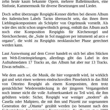
zehn heute kaum bekannte Opern, mehrere Ballettmusiken, eine
Sinfonie, Kammermusik für diverse Besetzungen und Lieder.
Doch selbst überzeugte Respighi-Kenner dürften bei diesem Album
des italienischen Labels Tactus überrascht sein, das ihnen ihren
Lieblingskomponisten als Schöpfer von Orgelmusik vorstellt. Als
wäre dies nicht schon ungewöhnlich genug, enthält das Album auch
noch eine Komposition Respighis für Kirchenorgel und
Streichorchester, die „Suite in Sol maggiore per istrumenti ad arco e
organo“, die wohl zu Respighis neoklassischer Phase gerechnet
werden kann.
Laut Ausweisung auf dem Cover handelt es sich bei allen Stücken
um Welt-Ersteinspielungen, allerdings gibt das Label in den
Aufnahmedaten 17 Tracks an, das Album hat aber nur 13 Tracks.
Etwas nebulös…
Wie dem auch sei, die Musik, die hier vorgestellt wird, ist wirklich
gut und setzt einen weiteren eindrucksvollen Pinselstrich in das Bild
von Ottorino Respighi als einem Komponisten, dem trotz
gemächlicher Wiederentdeckung in der jüngeren Vergangenheit
noch immer nicht die volle Aufmerksamkeit zu Teil wird, die ihm
gebühren würde: Sicher, Respighi war weniger „modern“ als
Casella oder Malipiero, die mit ihm und Pizzetti zur sogenannten
Generation der „Ottanta“ gezählt werden (so benannt nach den