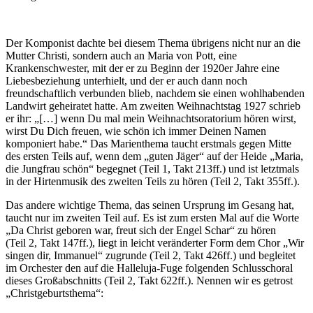
Der Komponist dachte bei diesem Thema übrigens nicht nur an die
Mutter Christi, sondern auch an Maria von Pott, eine
Krankenschwester, mit der er zu Beginn der 1920er Jahre eine
Liebesbeziehung unterhielt, und der er auch dann noch
freundschaftlich verbunden blieb, nachdem sie einen wohlhabenden
Landwirt geheiratet hatte. Am zweiten Weihnachtstag 1927 schrieb
er ihr: „[…] wenn Du mal mein Weihnachtsoratorium hören wirst,
wirst Du Dich freuen, wie schön ich immer Deinen Namen
komponiert habe.“ Das Marienthema taucht erstmals gegen Mitte
des ersten Teils auf, wenn dem „guten Jäger“ auf der Heide „Maria,
die Jungfrau schön“ begegnet (Teil 1, Takt 213ff.) und ist letztmals
in der Hirtenmusik des zweiten Teils zu hören (Teil 2, Takt 355ff.).
Das andere wichtige Thema, das seinen Ursprung im Gesang hat,
taucht nur im zweiten Teil auf. Es ist zum ersten Mal auf die Worte
„Da Christ geboren war, freut sich der Engel Schar“ zu hören
(Teil 2, Takt 147ff.), liegt in leicht veränderter Form dem Chor „Wir
singen dir, Immanuel“ zugrunde (Teil 2, Takt 426ff.) und begleitet
im Orchester den auf die Halleluja-Fuge folgenden Schlusschoral
dieses Großabschnitts (Teil 2, Takt 622ff.). Nennen wir es getrost
„Christgeburtsthema“: