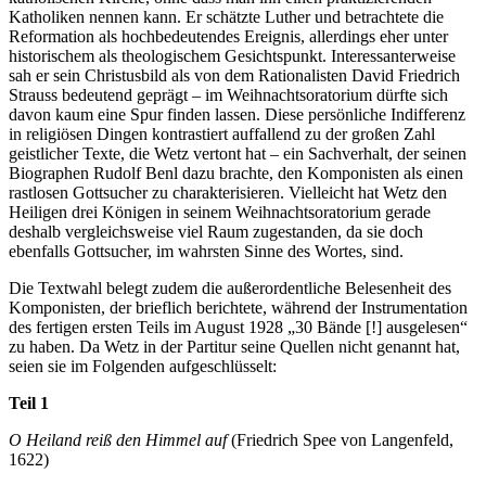
Katholiken nennen kann. Er schätzte Luther und betrachtete die
Reformation als hochbedeutendes Ereignis, allerdings eher unter
historischem als theologischem Gesichtspunkt. Interessanterweise
sah er sein Christusbild als von dem Rationalisten David Friedrich
Strauss bedeutend geprägt – im Weihnachtsoratorium dürfte sich
davon kaum eine Spur finden lassen. Diese persönliche Indifferenz
in religiösen Dingen kontrastiert auffallend zu der großen Zahl
geistlicher Texte, die Wetz vertont hat – ein Sachverhalt, der seinen
Biographen Rudolf Benl dazu brachte, den Komponisten als einen
rastlosen Gottsucher zu charakterisieren. Vielleicht hat Wetz den
Heiligen drei Königen in seinem Weihnachtsoratorium gerade
deshalb vergleichsweise viel Raum zugestanden, da sie doch
ebenfalls Gottsucher, im wahrsten Sinne des Wortes, sind.
Die Textwahl belegt zudem die außerordentliche Belesenheit des
Komponisten, der brieflich berichtete, während der Instrumentation
des fertigen ersten Teils im August 1928 „30 Bände [!] ausgelesen“
zu haben. Da Wetz in der Partitur seine Quellen nicht genannt hat,
seien sie im Folgenden aufgeschlüsselt:
Teil 1
O Heiland reiß den Himmel auf
(Friedrich Spee von Langenfeld,
1622)