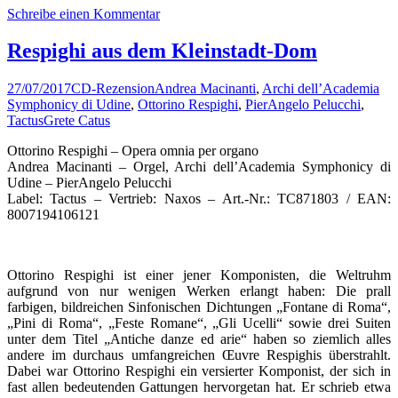
Schreibe einen Kommentar
Respighi aus dem Kleinstadt-Dom
27/07/2017
CD-Rezension
Andrea Macinanti
,
Archi dell’Academia
Symphonicy di Udine
,
Ottorino Respighi
,
PierAngelo Pelucchi
,
Tactus
Grete Catus
Ottorino Respighi – Opera omnia per organo
Andrea Macinanti – Orgel, Archi dell’Academia Symphonicy di
Udine – PierAngelo Pelucchi
Label: Tactus – Vertrieb: Naxos – Art.-Nr.: TC871803 / EAN:
8007194106121
Ottorino Respighi ist einer jener Komponisten, die Weltruhm
aufgrund von nur wenigen Werken erlangt haben: Die prall
farbigen, bildreichen Sinfonischen Dichtungen „Fontane di Roma“,
„Pini di Roma“, „Feste Romane“, „Gli Ucelli“ sowie drei Suiten
unter dem Titel „Antiche danze ed arie“ haben so ziemlich alles
andere im durchaus umfangreichen Œuvre Respighis überstrahlt.
Dabei war Ottorino Respighi ein versierter Komponist, der sich in
fast allen bedeutenden Gattungen hervorgetan hat. Er schrieb etwa