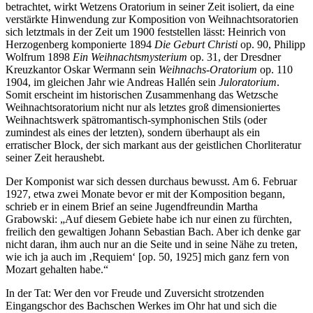
betrachtet, wirkt Wetzens Oratorium in seiner Zeit isoliert, da eine
verstärkte Hinwendung zur Komposition von Weihnachtsoratorien
sich letztmals in der Zeit um 1900 feststellen lässt: Heinrich von
Herzogenberg komponierte 1894
Die Geburt Christi
op. 90, Philipp
Wolfrum 1898
Ein Weihnachtsmysterium
op. 31, der Dresdner
Kreuzkantor Oskar Wermann sein
Weihnachs-Oratorium
op. 110
1904, im gleichen Jahr wie Andreas Hallén sein
Juloratorium
.
Somit erscheint im historischen Zusammenhang das Wetzsche
Weihnachtsoratorium nicht nur als letztes groß dimensioniertes
Weihnachtswerk spätromantisch-symphonischen Stils (oder
zumindest als eines der letzten), sondern überhaupt als ein
erratischer Block, der sich markant aus der geistlichen Chorliteratur
seiner Zeit heraushebt.
Der Komponist war sich dessen durchaus bewusst. Am 6. Februar
1927, etwa zwei Monate bevor er mit der Komposition begann,
schrieb er in einem Brief an seine Jugendfreundin Martha
Grabowski: „Auf diesem Gebiete habe ich nur einen zu fürchten,
freilich den gewaltigen Johann Sebastian Bach. Aber ich denke gar
nicht daran, ihm auch nur an die Seite und in seine Nähe zu treten,
wie ich ja auch im ‚Requiem‘ [op. 50, 1925] mich ganz fern von
Mozart gehalten habe.“
In der Tat: Wer den vor Freude und Zuversicht strotzenden
Eingangschor des Bachschen Werkes im Ohr hat und sich die