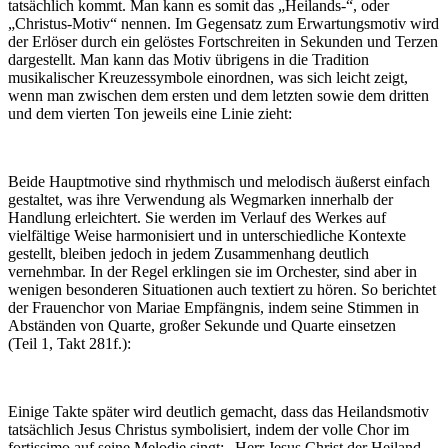
tatsächlich kommt. Man kann es somit das „Heilands-“, oder
„Christus-Motiv“ nennen. Im Gegensatz zum Erwartungsmotiv wird
der Erlöser durch ein gelöstes Fortschreiten in Sekunden und Terzen
dargestellt. Man kann das Motiv übrigens in die Tradition
musikalischer Kreuzessymbole einordnen, was sich leicht zeigt,
wenn man zwischen dem ersten und dem letzten sowie dem dritten
und dem vierten Ton jeweils eine Linie zieht:
Beide Hauptmotive sind rhythmisch und melodisch äußerst einfach
gestaltet, was ihre Verwendung als Wegmarken innerhalb der
Handlung erleichtert. Sie werden im Verlauf des Werkes auf
vielfältige Weise harmonisiert und in unterschiedliche Kontexte
gestellt, bleiben jedoch in jedem Zusammenhang deutlich
vernehmbar. In der Regel erklingen sie im Orchester, sind aber in
wenigen besonderen Situationen auch textiert zu hören. So berichtet
der Frauenchor von Mariae Empfängnis, indem seine Stimmen in
Abständen von Quarte, großer Sekunde und Quarte einsetzen
(Teil 1, Takt 281f.):
Einige Takte später wird deutlich gemacht, dass das Heilandsmotiv
tatsächlich Jesus Christus symbolisiert, indem der volle Chor im
fortissimo auf seine Melodie singt: „Herr Jesus Christ der Heiland,