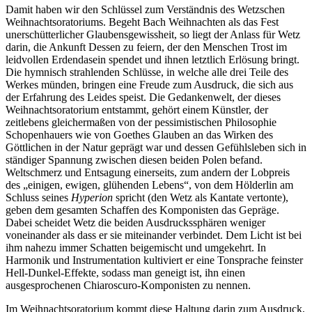
Damit haben wir den Schlüssel zum Verständnis des Wetzschen
Weihnachtsoratoriums. Begeht Bach Weihnachten als das Fest
unerschütterlicher Glaubensgewissheit, so liegt der Anlass für Wetz
darin, die Ankunft Dessen zu feiern, der den Menschen Trost im
leidvollen Erdendasein spendet und ihnen letztlich Erlösung bringt.
Die hymnisch strahlenden Schlüsse, in welche alle drei Teile des
Werkes münden, bringen eine Freude zum Ausdruck, die sich aus
der Erfahrung des Leides speist. Die Gedankenwelt, der dieses
Weihnachtsoratorium entstammt, gehört einem Künstler, der
zeitlebens gleichermaßen von der pessimistischen Philosophie
Schopenhauers wie von Goethes Glauben an das Wirken des
Göttlichen in der Natur geprägt war und dessen Gefühlsleben sich in
ständiger Spannung zwischen diesen beiden Polen befand.
Weltschmerz und Entsagung einerseits, zum andern der Lobpreis
des „einigen, ewigen, glühenden Lebens“, von dem Hölderlin am
Schluss seines
Hyperion
spricht (den Wetz als Kantate vertonte),
geben dem gesamten Schaffen des Komponisten das Gepräge.
Dabei scheidet Wetz die beiden Ausdruckssphären weniger
voneinander als dass er sie miteinander verbindet. Dem Licht ist bei
ihm nahezu immer Schatten beigemischt und umgekehrt. In
Harmonik und Instrumentation kultiviert er eine Tonsprache feinster
Hell-Dunkel-Effekte, sodass man geneigt ist, ihn einen
ausgesprochenen Chiaroscuro-Komponisten zu nennen.
Im Weihnachtsoratorium kommt diese Haltung darin zum Ausdruck,