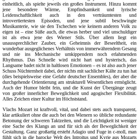
einheitlich, als spielte jeweils ein großes Instrument. Hinzu kommt
jene besondere Wärme, Empfindsamkeit und lyrische
Leidenschaftlichkeit auch in den verträumtesten und
introvertiertesten Episoden, und jene subtil beschwingte
Musikanterie, wie sie den Tschechen wie keinem anderen Volk zu
eigen ist – eine Süße auch, die etwas herber und viel unschuldiger
ist als etwa jene des Wiener Stils. Über allem liegt ein
unaussprechlicher Zauber, ein Geheimnis der Beseeltheit, ein
wunderbar ausgeglichenes Verhältnis von immerwährendem Gesang
und nie ins Mechanische umkippendem noch erlahmenden
Rhythmus. Das Schnelle wird nicht hart und hysterisch, das
Langsame badet nicht in haltlosen Emotionen – es ist also auch jener
Schuss Nüchternheit dabei, der nichts mit sachlicher Kälte zu tun hat
(dies beispielsweise eine Gefahr deutscher Ensembles), der aber die
durchgehende Orientierung am strukturell Wesentlichen ermöglicht.
Auch der Humor bleibt fein, und die Kunst der Übergänge zeugt
von großer innerlicher Beweglichkeit und agogischer Flexibilität.
Alles Zeichen einer Kultur im Höchststand.
Vlachs Mozart ist kraftvoll, vital, und dabei stets auch transparent,
klar artikuliert ohne die auch bei den Wienern so übliche redundante
Betonung der schweren Taktzeiten, und die Leichtigkeit ist weniger
eine Sache des Klangs an und für sich als der Beweglichkeit der
Gestaltung. Ganz großartig ersteht Adagio und Fuge in c-moll, man
fühlt sich in die barocke Welt des Introitus und Kyrie aus Mozarts