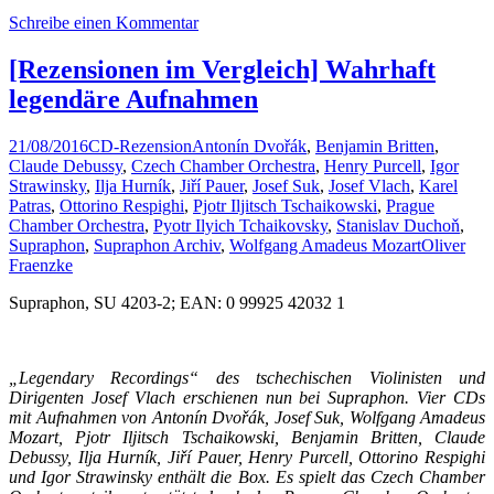
Schreibe einen Kommentar
[Rezensionen im Vergleich] Wahrhaft
legendäre Aufnahmen
21/08/2016
CD-Rezension
Antonín Dvořák
,
Benjamin Britten
,
Claude Debussy
,
Czech Chamber Orchestra
,
Henry Purcell
,
Igor
Strawinsky
,
Ilja Hurník
,
Jiří Pauer
,
Josef Suk
,
Josef Vlach
,
Karel
Patras
,
Ottorino Respighi
,
Pjotr Iljitsch Tschaikowski
,
Prague
Chamber Orchestra
,
Pyotr Ilyich Tchaikovsky
,
Stanislav Duchoň
,
Supraphon
,
Supraphon Archiv
,
Wolfgang Amadeus Mozart
Oliver
Fraenzke
Supraphon, SU 4203-2; EAN: 0 99925 42032 1
„Legendary Recordings“ des tschechischen Violinisten und
Dirigenten Josef Vlach erschienen nun bei Supraphon. Vier CDs
mit Aufnahmen von Antonín
Dvořák, Josef Suk, Wolfgang Amadeus
Mozart, Pjotr Iljitsch Tschaikowski, Benjamin Britten, Claude
Debussy, Ilja Hurník,
Jiří Pauer, Henry Purcell, Ottorino Respighi
und Igor Strawinsky enthält die Box. Es spielt das Czech Chamber