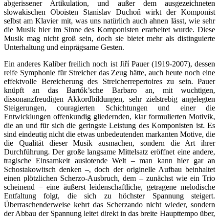
abgerissener Artikulation, und außer dem ausgezeichneten
slowakischen Oboisten Stanislav Duchoň wirkt der Komponist
selbst am Klavier mit, was uns natürlich auch ahnen lässt, wie sehr
die Musik hier im Sinne des Komponisten erarbeitet wurde. Diese
Musik mag nicht groß sein, doch sie bietet mehr als distinguierte
Unterhaltung und einprägsame Gesten.
Ein anderes Kaliber freilich noch ist Jiří Pauer (1919-2007), dessen
reife Symphonie für Streicher das Zeug hätte, auch heute noch eine
effektvolle Bereicherung des Streicherrepertoires zu sein. Pauer
knüpft an das Bartók’sche Barbaro an, mit wuchtigen,
dissonanzfreudigen Akkordbildungen, sehr zielstrebig angelegten
Steigerungen, couragierten Schichtungen und einer die
Entwicklungen offenkundig gliedernden, klar formulierten Motivik,
die an und für sich die geringste Leistung des Komponisten ist. Es
sind eindeutig nicht die etwas unbedeutenden markanten Motive, die
die Qualität dieser Musik ausmachen, sondern die Art ihrer
Durchführung. Der große langsame Mittelsatz eröffnet eine andere,
tragische Einsamkeit auslotende Welt – man kann hier gar an
Schostakowitsch denken –, doch der originelle Aufbau beinhaltet
einen plötzlichen Scherzo-Ausbruch, dem – zunächst wie ein Trio
scheinend – eine äußerst leidenschaftliche, getragene melodische
Entfaltung folgt, die sich zu höchster Spannung steigert.
Überraschenderweise kehrt das Scherzando nicht wieder, sondern
der Abbau der Spannung leitet direkt in das breite Haupttempo über,