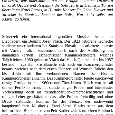
Orchestra, teils unterstützt durch das Prague Chamber Orchestra
(
Dvořák Op. 39 und Respighi), die Solo-Harfe in Debussys Tänzen
übernimmt Karel Patras, in Hurníks Konzert für Oboe, Klavier und
Streicher ist Stanislav Duchoň der Solist, Hurník ist selbst am
Klavier zu hören.
Seinerzeit ein international legendärer Musiker, heute nur
Liebhabern ein Begriff: Josef Vlach. Der 1923 geborene Tscheche
studierte unter anderem bei Stanislav Novák und arbeitete intensiv
mit Václav Talich zusammen, auch nach der Auflösung des
damaligen (ersten) Tschechischen Kammerorchesters, welches
Talich leitete. 1950 gründete Vlach das Vlach-Quartett, das bis 1957
bestand – aus ihm kristallisierte sich auch ein Kammerorchester
heraus, welches nach dem ersten Konzert auf Wunsch Talichs den
bis dahin mit ihm verbundenen Namen Tschechisches
Kammerorchester annahm. Das Kammerorchester feierte europaweit
riesige Erfolge in den 1960er- und 70er-Jahren. Vlach war bei all
seinem Perfektionismus mit stundenlangen Proben und intensivster
Vorbereitung doch als freundschaftlich-kameradschaftlicher und
ruhiger Leiter geschätzt, so dass alle Proben freiwillig und ohne
Druck stattfinden konnten (in der Freizeit der anderweitig
hauptberuflichen Musiker!). Zwei Sätze Vlachs seien aus dem
informativen Booklettext von Petr Kadlec zitiert, um einen Eindruck