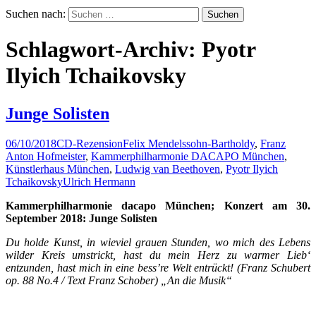
Suchen nach:
Schlagwort-Archiv: Pyotr
Ilyich Tchaikovsky
Junge Solisten
06/10/2018
CD-Rezension
Felix Mendelssohn-Bartholdy
,
Franz
Anton Hofmeister
,
Kammerphilharmonie DACAPO München
,
Künstlerhaus München
,
Ludwig van Beethoven
,
Pyotr Ilyich
Tchaikovsky
Ulrich Hermann
Kammerphilharmonie dacapo München;
Konzert am 30.
September 2018:
Junge Solisten
Du holde Kunst, in wieviel grauen Stunden, wo mich des Lebens
wilder Kreis umstrickt, hast du mein Herz zu warmer Lieb‘
entzunden, hast mich in eine bess’re Welt entrückt! (Franz Schubert
op. 88 No.4 / Text Franz Schober) „An die Musik“