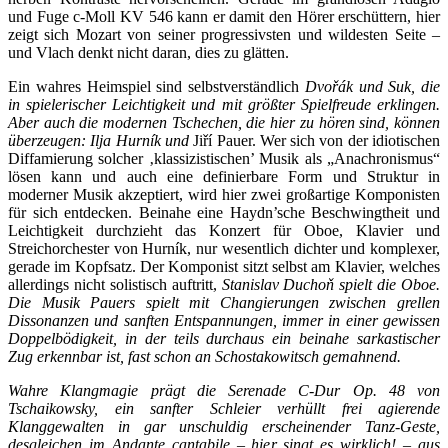
und Fuge c-Moll KV 546 kann er damit den Hörer erschüttern, hier
zeigt sich Mozart von seiner progressivsten und wildesten Seite –
und Vlach denkt nicht daran, dies zu glätten.
Ein wahres Heimspiel sind selbstverständlich
Dvořák und Suk, die
in spielerischer Leichtigkeit und mit größter Spielfreude erklingen.
Aber auch die modernen Tschechen, die hier zu hören sind, können
überzeugen: Ilja Hurník und
Jiří Pauer. Wer sich von der idiotischen
Diffamierung solcher ‚klassizistischen’ Musik als „Anachronismus“
lösen kann und auch eine definierbare Form und Struktur in
moderner Musik akzeptiert, wird hier zwei großartige Komponisten
für sich entdecken. Beinahe eine Haydn’sche Beschwingtheit und
Leichtigkeit durchzieht das Konzert für Oboe, Klavier und
Streichorchester von Hurník, nur wesentlich dichter und komplexer,
gerade im Kopfsatz. Der Komponist sitzt selbst am Klavier, welches
allerdings nicht solistisch auftritt,
Stanislav Duchoň spielt die Oboe.
Die Musik Pauers spielt mit Changierungen zwischen grellen
Dissonanzen und sanften Entspannungen, immer in einer gewissen
Doppelbödigkeit, in der teils durchaus ein beinahe sarkastischer
Zug erkennbar ist, fast schon an Schostakowitsch gemahnend.
Wahre Klangmagie prägt die Serenade C-Dur Op. 48 von
Tschaikowsky, ein sanfter Schleier verhüllt frei agierende
Klanggewalten in gar unschuldig erscheinender Tanz-Geste,
desgleichen im Andante cantabile – hier singt es wirklich! – aus