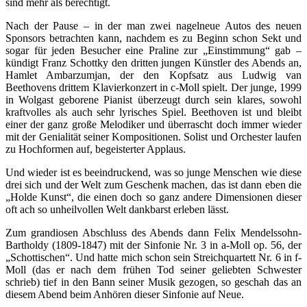
sind mehr als berechtigt.
Nach der Pause – in der man zwei nagelneue Autos des neuen
Sponsors betrachten kann, nachdem es zu Beginn schon Sekt und
sogar für jeden Besucher eine Praline zur „Einstimmung“ gab –
kündigt Franz Schottky den dritten jungen Künstler des Abends an,
Hamlet Ambarzumjan, der den Kopfsatz aus Ludwig van
Beethovens drittem Klavierkonzert in c-Moll spielt. Der junge, 1999
in Wolgast geborene Pianist überzeugt durch sein klares, sowohl
kraftvolles als auch sehr lyrisches Spiel. Beethoven ist und bleibt
einer der ganz große Melodiker und überrascht doch immer wieder
mit der Genialität seiner Kompositionen. Solist und Orchester laufen
zu Hochformen auf, begeisterter Applaus.
Und wieder ist es beeindruckend, was so junge Menschen wie diese
drei sich und der Welt zum Geschenk machen, das ist dann eben die
„Holde Kunst“, die einen doch so ganz andere Dimensionen dieser
oft ach so unheilvollen Welt dankbarst erleben lässt.
Zum grandiosen Abschluss des Abends dann Felix Mendelssohn-
Bartholdy (1809-1847) mit der Sinfonie Nr. 3 in a-Moll op. 56, der
„Schottischen“. Und hatte mich schon sein Streichquartett Nr. 6 in f-
Moll (das er nach dem frühen Tod seiner geliebten Schwester
schrieb) tief in den Bann seiner Musik gezogen, so geschah das an
diesem Abend beim Anhören dieser Sinfonie auf Neue.