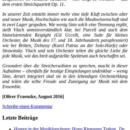
dem ersten Streichquartett Op. 11.
In unserer Zeit entsteht immer mehr eine tiefe Kluft zwischen alter
und neuer Musik, Hochschulen wie auch die Musikwissenschaft sind
in zwei Lager gespalten. Wie wenig Sinn solch eine Trennung ergibt,
stellt Vlach unmissverständlich klar, bei Purcell und auch dem
historisierenden Respighi (Gli Uccelli, eine Suite für kleines
Orchester, die Musik des 17. und 18. Jahrhunderts paraphrasiert)
wie bei Britten, Debussy (Karel Patras an der Solo-Harfe) oder
Strawinsky. Vlach und sein Orchester teilen die gleiche Liebe für
jede Musik, wie das breit aufgestellte Spektrum auch beschaffen sei.
Gesondert über die Streichersolisten zu sprechen, macht in dieser
Aufnahme – ebenfalls für heutige Einspielungen undenkbar – wenig
Sinn, derart integriert sind sie in den lebendigen Orchesterklang
und teilen die selbe Freude und Zuneigung zur Musik mit dem
Ensemble.
[Oliver Fraenzke, August 2016]
Schreibe einen Kommentar
Letzte Beiträge
Humor in der Musikforschung: Hugo Riemanns Traktat „De