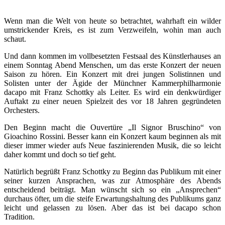
Wenn man die Welt von heute so betrachtet, wahrhaft ein wilder
umstrickender Kreis, es ist zum Verzweifeln, wohin man auch
schaut.
Und dann kommen im vollbesetzten Festsaal des Künstlerhauses an
einem Sonntag Abend Menschen, um das erste Konzert der neuen
Saison zu hören. Ein Konzert mit drei jungen Solistinnen und
Solisten unter der Ägide der Münchner Kammerphilharmonie
dacapo mit Franz Schottky als Leiter. Es wird ein denkwürdiger
Auftakt zu einer neuen Spielzeit des vor 18 Jahren gegründeten
Orchesters.
Den Beginn macht die Ouvertüre „Il Signor Bruschino“ von
Gioachino Rossini. Besser kann ein Konzert kaum beginnen als mit
dieser immer wieder aufs Neue faszinierenden Musik, die so leicht
daher kommt und doch so tief geht.
Natürlich begrüßt Franz Schottky zu Beginn das Publikum mit einer
seiner kurzen Ansprachen, was zur Atmosphäre des Abends
entscheidend beiträgt. Man wünscht sich so ein „Ansprechen“
durchaus öfter, um die steife Erwartungshaltung des Publikums ganz
leicht und gelassen zu lösen. Aber das ist bei dacapo schon
Tradition.