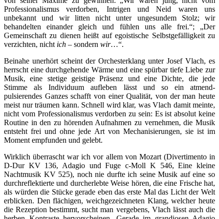
von seiner Maxime zu gewinnen: „Wir waren jung, nicht vom
Professionalismus verdorben, Intrigen und Neid waren uns
unbekannt und wir litten nicht unter ungesundem Stolz; wir
behandelten einander gleich und fühlen uns alle frei.“; „Der
Gemeinschaft zu dienen heißt auf egoistische Selbstgefälligkeit zu
verzichten, nicht
ich
– sondern
wir
…“.
Beinahe unerhört scheint der Orchesterklang unter Josef Vlach, es
herrscht eine durchgehende Wärme und eine spürbar tiefe Liebe zur
Musik, eine stetige geistige Präsenz und eine Dichte, die jede
Stimme als Individuum aufleben lässt und so ein atmend-
pulsierendes Ganzes schafft von einer Qualität, von der man heute
meist nur träumen kann. Schnell wird klar, was Vlach damit meinte,
nicht vom Professionalismus verdorben zu sein: Es ist absolut keine
Routine in den zu hörenden Aufnahmen zu vernehmen, die Musik
entsteht frei und ohne jede Art von Mechanisierungen, sie ist im
Moment empfunden und gelebt.
Wirklich überrascht war ich vor allem von Mozart (Divertimento in
D-Dur KV 136, Adagio und Fuge c-Moll K 546, Eine kleine
Nachtmusik KV 525), noch nie durfte ich seine Musik auf eine so
durchreflektierte und durcherlebte Weise hören, die eine Frische hat,
als würden die Stücke gerade eben das erste Mal das Licht der Welt
erblicken. Den flächigen, weichgezeichneten Klang, welcher heute
die Rezeption bestimmt, sucht man vergebens, Vlach lässt auch die
herben Kontraste hervorscheinen. Gerade im grandiosen Adagio