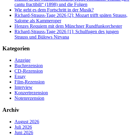
cantu fractibili“ (1898) und die Folgen
Wie geht es dem Fortschritt in der Musik?
Richard-Strauss-Tage 2026 [2]: Mozart trifft späten Strauss,
Salome als Kammeroper
Henzes Requiem mit dem Münchner Rundfunkorchester
Richard-Strauss-Tage 2026 [1]: Schulfugen des jungen
Strauss und Bülows Nirvana
Kategorien
Anzeige
Buchrezension
CD-Rezension
Essay
Film-Rezension
Interview
Konzertrezension
Notenrezension
Archiv
August 2026
Juli 2026
Juni 2026