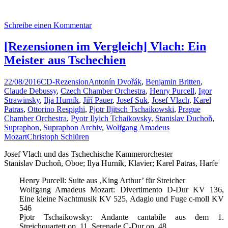
Schreibe einen Kommentar
[Rezensionen im Vergleich] Vlach: Ein
Meister aus Tschechien
22/08/2016
CD-Rezension
Antonín Dvořák
,
Benjamin Britten
,
Claude Debussy
,
Czech Chamber Orchestra
,
Henry Purcell
,
Igor
Strawinsky
,
Ilja Hurník
,
Jiří Pauer
,
Josef Suk
,
Josef Vlach
,
Karel
Patras
,
Ottorino Respighi
,
Pjotr Iljitsch Tschaikowski
,
Prague
Chamber Orchestra
,
Pyotr Ilyich Tchaikovsky
,
Stanislav Duchoň
,
Supraphon
,
Supraphon Archiv
,
Wolfgang Amadeus
Mozart
Christoph Schlüren
Josef Vlach und das Tschechische Kammerorchester
Stanislav Duchoň, Oboe; Ilya Hurník, Klavier; Karel Patras, Harfe
Henry Purcell: Suite aus ‚King Arthur’ für Streicher
Wolfgang Amadeus Mozart: Divertimento D-Dur KV 136,
Eine kleine Nachtmusik KV 525, Adagio und Fuge c-moll KV
546
Pjotr Tschaikowsky: Andante cantabile aus dem 1.
Streichquartett op. 11, Serenade C-Dur op. 48