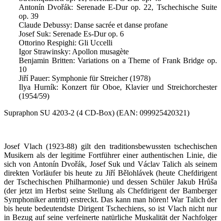
Antonín Dvořák: Serenade E-Dur op. 22, Tschechische Suite
op. 39
Claude Debussy: Danse sacrée et danse profane
Josef Suk: Serenade Es-Dur op. 6
Ottorino Respighi: Gli Uccelli
Igor Strawinsky: Apollon musagète
Benjamin Britten: Variations on a Theme of Frank Bridge op.
10
Jiří Pauer: Symphonie für Streicher (1978)
Ilya Hurník: Konzert für Oboe, Klavier und Streichorchester
(1954/59)
Supraphon SU 4203-2 (4 CD-Box) (EAN: 099925420321)
Josef Vlach (1923-88) gilt den traditionsbewussten tschechischen
Musikern als der legitime Fortführer einer authentischen Linie, die
sich von Antonín Dvořák, Josef Suk und Václav Talich als seinem
direkten Vorläufer bis heute zu Jiří Bělohlávek (heute Chefdirigent
der Tschechischen Philharmonie) und dessen Schüler Jakub Hrůša
(der jetzt im Herbst seine Stellung als Chefdirigent der Bamberger
Symphoniker antritt) erstreckt. Das kann man hören! War Talich der
bis heute bedeutendste Dirigent Tschechiens, so ist Vlach nicht nur
in Bezug auf seine verfeinerte natürliche Muskalität der Nachfolger