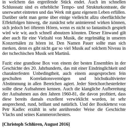
in welchem das ergreifende Stück endet. Auch im schnellen
Schlusssatz sind es erhebliche Tempo- und Strukturkontraste, die
unerwartet eintreten und das Werk mit ganz eigenem Leben erfüllen.
Darüber sieht man gerne über einige vielleicht allzu oberflächliche
Effektfolgen hinweg, die zunächst sehr animierend wirken können,
sich jedoch bei öfterem Hören, wenn es nicht so fantastisch gespielt
wird wie wir, auch schnell abnutzen könnten. Dieser Einwand gilt
aber auch für eine Vielzahl von Musik, die regelmäßig in unseren
Konzertsälen zu hören ist. Den Namen Pauer sollte man sich
merken, denn es gibt nicht gar so viel Musik auf solchem Niveau in
der tschechischen Musik seit Martinů.
Fazit: eine grandiose Box von einem der besten Ensembles in der
Geschichte des 20. Jahrhunderts, das mit einer Eindringlichkeit und
charakterfesten Unbedingtheit, auch einem ausgesprochen fein
geschulten Korrelationsvermögen und höchstkultivierter
Abstimmung in allen Bereichen agiert. Jeder Streichorchesterleiter
sollte diese Aufnahmen kennen. Auch die klangliche Aufbereitung
der Aufnahmen aus den Jahren 1960-81, die davon profitiert, dass
diese bereits damals exzellent verwirklicht wurden, ist sehr
ansprechend, rund, brillant und natürlich. Und der Booklettext von
Petr Kadlec erzählt in sehr anrührender Weise die Geschichte
Vlachs und seines Kammerorchesters.
[Christoph Schlüren, August 2016]