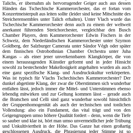
Talichs, er übernahm als hervorragender Geiger auch aus dessen
Händen das Tschechische Kammerorchester, das er fortan vom
Konzertmeisterpult aus leiten sollte (leider sind keine Mitschnitte des
Streicherensembles unter Talich erhalten). Unter Vlach wurde das
Tschechische Kammerorchester denn auch zu einem der weltweit
anerkannt führenden Streichorchester, vergleichbar den Busch
Chamber Players, dem Kammerorchester Edwin Fischers in der
Schweiz, dem Niederländischen Kammerorchester unter Szymon
Goldberg, der Salzburger Camerata unter Sándor Végh oder später
dem finnischen Ostrobothnian Chamber Orchestra unter Juha
Kangas – als einer jener unverkennbaren Klangkörper, die von
einem herausragenden Künstler geformt und in jeder Hinsicht
sowohl zu bestechender Makellosigkeit angehalten wurden als auch
eine ganz spezifische Klang- und Ausdruckskultur verkörperten.
Was ist typisch für Vlachs Tschechisches Kammerorchester? Der
dunkel abgetönte Klang, der zwar die Oberstimmen sich wunderbar
entfalten lässt, jedoch immer die Mittel- und Unterstimmen ebenso
lebendig mitwirken und zur Geltung kommen lässt – gerade auch
die Bratschen und Celli sind ganz wunderbar sowohl hinsichtlich
der Gruppenhomogenität als auch der technischen und tonlichen
Vollendung: also ein Fundament, das vital trägt und von den
Geigengruppen umso höhere Qualität fordert – denn, wenn die Tiefe
so sauber und klar ist, hört man umso unvermeidlicher jede Trübung
und Unkultiviertheit in der Höhe. Das Ganze hat einen großartig
geschlossenen Ausdruck, die Phrasierung jeder Stimme ist so