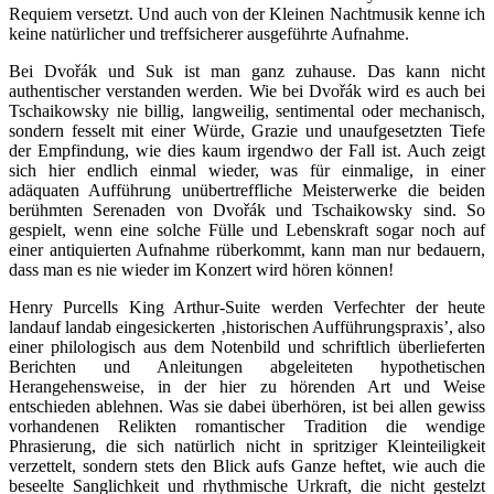
Requiem versetzt. Und auch von der Kleinen Nachtmusik kenne ich
keine natürlicher und treffsicherer ausgeführte Aufnahme.
Bei Dvořák und Suk ist man ganz zuhause. Das kann nicht
authentischer verstanden werden. Wie bei Dvořák wird es auch bei
Tschaikowsky nie billig, langweilig, sentimental oder mechanisch,
sondern fesselt mit einer Würde, Grazie und unaufgesetzten Tiefe
der Empfindung, wie dies kaum irgendwo der Fall ist. Auch zeigt
sich hier endlich einmal wieder, was für einmalige, in einer
adäquaten Aufführung unübertreffliche Meisterwerke die beiden
berühmten Serenaden von Dvořák und Tschaikowsky sind. So
gespielt, wenn eine solche Fülle und Lebenskraft sogar noch auf
einer antiquierten Aufnahme rüberkommt, kann man nur bedauern,
dass man es nie wieder im Konzert wird hören können!
Henry Purcells King Arthur-Suite werden Verfechter der heute
landauf landab eingesickerten ‚historischen Aufführungspraxis’, also
einer philologisch aus dem Notenbild und schriftlich überlieferten
Berichten und Anleitungen abgeleiteten hypothetischen
Herangehensweise, in der hier zu hörenden Art und Weise
entschieden ablehnen. Was sie dabei überhören, ist bei allen gewiss
vorhandenen Relikten romantischer Tradition die wendige
Phrasierung, die sich natürlich nicht in spritziger Kleinteiligkeit
verzettelt, sondern stets den Blick aufs Ganze heftet, wie auch die
beseelte Sanglichkeit und rhythmische Urkraft, die nicht gestelzt