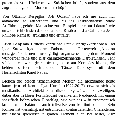
prätentiös von Höckchen zu Stöckchen hüpft, sondern aus dem
zugrundeliegenden Momentum schöpft.
Von Ottorino Respighis ‚Gli Uccelli’ habe ich nie auch nur
annähernd so zauberhafte und bis ins Zerbrechlichste vitale
Aufführung gehört. Man achte zum Beispiel nur einmal darauf, wie
unwiderstehlich sich das neobarocke Rustico in ‚La Gallina da Jean-
Philippe Rameau’ artikuliert und entfaltet.
Auch Benjamin Brittens kapriziöse Frank Bridge-Variationen und
Igor Strawinskys aparte Farben- und Gestenwelt ‚Apollon
musagète’ erfahren mustergültig organische, in jedem Moment
wunderbar feine und klar charakterzeichnende Darbietungen. Sehr
schön auch, wenngleich nicht ganz so am Kern des Idioms, die
beiden stilisiert schreitenden Tänze Debussys mit dem
Harfensolisten Karel Patras.
Bleiben die beiden tschechischen Meister, die hierzulande heute
kaum jemand kennt. Ilya Hurník (1922-2013) erweist sich als
musikantischer Architekt eines dissonanzgewürzten, kurzweiligen,
dabei aber in klarer Formgebung verankerten Neobarock mit einem
spezifisch böhmischen Einschlag, wie wir das – in ornamentisch
komplexerer Faktur – auch teilweise von Martinů kennen. Sein
Konzert ist viersätzig, mit entschieden kontrastierenden Charakteren,
mit einem spielerisch filigranen Element auch bei harter, kurz