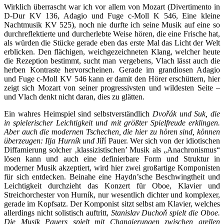
Wirklich überrascht war ich vor allem von Mozart (Divertimento in
D-Dur KV 136, Adagio und Fuge c-Moll K 546, Eine kleine
Nachtmusik KV 525), noch nie durfte ich seine Musik auf eine so
durchreflektierte und durcherlebte Weise hören, die eine Frische hat,
als würden die Stücke gerade eben das erste Mal das Licht der Welt
erblicken. Den flächigen, weichgezeichneten Klang, welcher heute
die Rezeption bestimmt, sucht man vergebens, Vlach lässt auch die
herben Kontraste hervorscheinen. Gerade im grandiosen Adagio
und Fuge c-Moll KV 546 kann er damit den Hörer erschüttern, hier
zeigt sich Mozart von seiner progressivsten und wildesten Seite –
und Vlach denkt nicht daran, dies zu glätten.
Ein wahres Heimspiel sind selbstverständlich
Dvořák und Suk, die
in spielerischer Leichtigkeit und mit größter Spielfreude erklingen.
Aber auch die modernen Tschechen, die hier zu hören sind, können
überzeugen: Ilja Hurník und
Jiří Pauer. Wer sich von der idiotischen
Diffamierung solcher ‚klassizistischen’ Musik als „Anachronismus“
lösen kann und auch eine definierbare Form und Struktur in
moderner Musik akzeptiert, wird hier zwei großartige Komponisten
für sich entdecken. Beinahe eine Haydn’sche Beschwingtheit und
Leichtigkeit durchzieht das Konzert für Oboe, Klavier und
Streichorchester von Hurník, nur wesentlich dichter und komplexer,
gerade im Kopfsatz. Der Komponist sitzt selbst am Klavier, welches
allerdings nicht solistisch auftritt,
Stanislav Duchoň spielt die Oboe.
Die Musik Pauers spielt mit Changierungen zwischen grellen