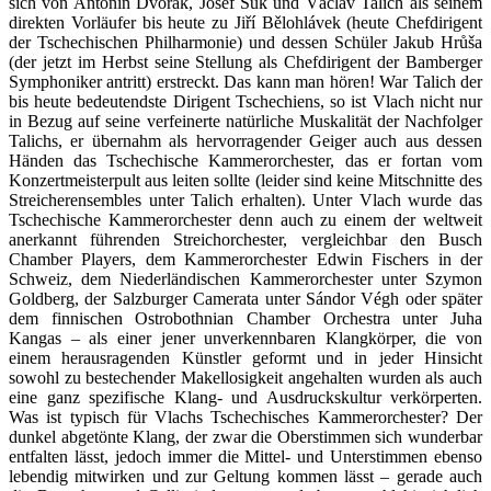
sich von Antonín Dvořák, Josef Suk und Václav Talich als seinem
direkten Vorläufer bis heute zu Jiří Bělohlávek (heute Chefdirigent
der Tschechischen Philharmonie) und dessen Schüler Jakub Hrůša
(der jetzt im Herbst seine Stellung als Chefdirigent der Bamberger
Symphoniker antritt) erstreckt. Das kann man hören! War Talich der
bis heute bedeutendste Dirigent Tschechiens, so ist Vlach nicht nur
in Bezug auf seine verfeinerte natürliche Muskalität der Nachfolger
Talichs, er übernahm als hervorragender Geiger auch aus dessen
Händen das Tschechische Kammerorchester, das er fortan vom
Konzertmeisterpult aus leiten sollte (leider sind keine Mitschnitte des
Streicherensembles unter Talich erhalten). Unter Vlach wurde das
Tschechische Kammerorchester denn auch zu einem der weltweit
anerkannt führenden Streichorchester, vergleichbar den Busch
Chamber Players, dem Kammerorchester Edwin Fischers in der
Schweiz, dem Niederländischen Kammerorchester unter Szymon
Goldberg, der Salzburger Camerata unter Sándor Végh oder später
dem finnischen Ostrobothnian Chamber Orchestra unter Juha
Kangas – als einer jener unverkennbaren Klangkörper, die von
einem herausragenden Künstler geformt und in jeder Hinsicht
sowohl zu bestechender Makellosigkeit angehalten wurden als auch
eine ganz spezifische Klang- und Ausdruckskultur verkörperten.
Was ist typisch für Vlachs Tschechisches Kammerorchester? Der
dunkel abgetönte Klang, der zwar die Oberstimmen sich wunderbar
entfalten lässt, jedoch immer die Mittel- und Unterstimmen ebenso
lebendig mitwirken und zur Geltung kommen lässt – gerade auch