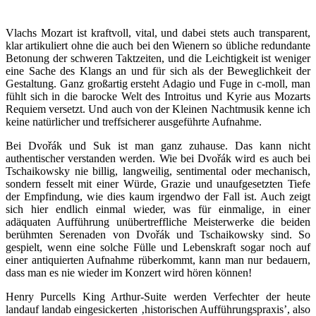
Vlachs Mozart ist kraftvoll, vital, und dabei stets auch transparent,
klar artikuliert ohne die auch bei den Wienern so übliche redundante
Betonung der schweren Taktzeiten, und die Leichtigkeit ist weniger
eine Sache des Klangs an und für sich als der Beweglichkeit der
Gestaltung. Ganz großartig ersteht Adagio und Fuge in c-moll, man
fühlt sich in die barocke Welt des Introitus und Kyrie aus Mozarts
Requiem versetzt. Und auch von der Kleinen Nachtmusik kenne ich
keine natürlicher und treffsicherer ausgeführte Aufnahme.
Bei Dvořák und Suk ist man ganz zuhause. Das kann nicht
authentischer verstanden werden. Wie bei Dvořák wird es auch bei
Tschaikowsky nie billig, langweilig, sentimental oder mechanisch,
sondern fesselt mit einer Würde, Grazie und unaufgesetzten Tiefe
der Empfindung, wie dies kaum irgendwo der Fall ist. Auch zeigt
sich hier endlich einmal wieder, was für einmalige, in einer
adäquaten Aufführung unübertreffliche Meisterwerke die beiden
berühmten Serenaden von Dvořák und Tschaikowsky sind. So
gespielt, wenn eine solche Fülle und Lebenskraft sogar noch auf
einer antiquierten Aufnahme rüberkommt, kann man nur bedauern,
dass man es nie wieder im Konzert wird hören können!
Henry Purcells King Arthur-Suite werden Verfechter der heute
landauf landab eingesickerten ‚historischen Aufführungspraxis’, also