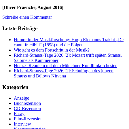
[Oliver Fraenzke, August 2016]
Schreibe einen Kommentar
Letzte Beiträge
Humor in der Musikforschung: Hugo Riemanns Traktat „De
cantu fractibili“ (1898) und die Folgen
Wie geht es dem Fortschritt in der Musik?
Richard-Strauss-Tage 2026 [2]: Mozart trifft späten Strauss,
Salome als Kammeroper
Henzes Requiem mit dem Münchner Rundfunkorchester
Richard-Strauss-Tage 2026 [1]: Schulfugen des jungen
Strauss und Bülows Nirvana
Kategorien
Anzeige
Buchrezension
CD-Rezension
Essay
Film-Rezension
Interview