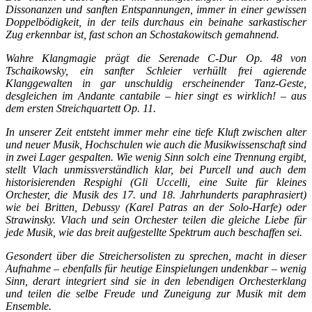
Dissonanzen und sanften Entspannungen, immer in einer gewissen
Doppelbödigkeit, in der teils durchaus ein beinahe sarkastischer
Zug erkennbar ist, fast schon an Schostakowitsch gemahnend.
Wahre Klangmagie prägt die Serenade C-Dur Op. 48 von
Tschaikowsky, ein sanfter Schleier verhüllt frei agierende
Klanggewalten in gar unschuldig erscheinender Tanz-Geste,
desgleichen im Andante cantabile – hier singt es wirklich! – aus
dem ersten Streichquartett Op. 11.
In unserer Zeit entsteht immer mehr eine tiefe Kluft zwischen alter
und neuer Musik, Hochschulen wie auch die Musikwissenschaft sind
in zwei Lager gespalten. Wie wenig Sinn solch eine Trennung ergibt,
stellt Vlach unmissverständlich klar, bei Purcell und auch dem
historisierenden Respighi (Gli Uccelli, eine Suite für kleines
Orchester, die Musik des 17. und 18. Jahrhunderts paraphrasiert)
wie bei Britten, Debussy (Karel Patras an der Solo-Harfe) oder
Strawinsky. Vlach und sein Orchester teilen die gleiche Liebe für
jede Musik, wie das breit aufgestellte Spektrum auch beschaffen sei.
Gesondert über die Streichersolisten zu sprechen, macht in dieser
Aufnahme – ebenfalls für heutige Einspielungen undenkbar – wenig
Sinn, derart integriert sind sie in den lebendigen Orchesterklang
und teilen die selbe Freude und Zuneigung zur Musik mit dem
Ensemble.