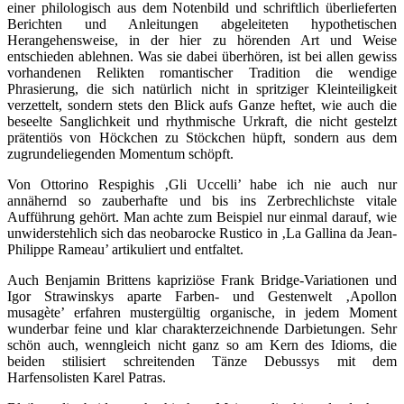
einer philologisch aus dem Notenbild und schriftlich überlieferten
Berichten und Anleitungen abgeleiteten hypothetischen
Herangehensweise, in der hier zu hörenden Art und Weise
entschieden ablehnen. Was sie dabei überhören, ist bei allen gewiss
vorhandenen Relikten romantischer Tradition die wendige
Phrasierung, die sich natürlich nicht in spritziger Kleinteiligkeit
verzettelt, sondern stets den Blick aufs Ganze heftet, wie auch die
beseelte Sanglichkeit und rhythmische Urkraft, die nicht gestelzt
prätentiös von Höckchen zu Stöckchen hüpft, sondern aus dem
zugrundeliegenden Momentum schöpft.
Von Ottorino Respighis ‚Gli Uccelli’ habe ich nie auch nur
annähernd so zauberhafte und bis ins Zerbrechlichste vitale
Aufführung gehört. Man achte zum Beispiel nur einmal darauf, wie
unwiderstehlich sich das neobarocke Rustico in ‚La Gallina da Jean-
Philippe Rameau’ artikuliert und entfaltet.
Auch Benjamin Brittens kapriziöse Frank Bridge-Variationen und
Igor Strawinskys aparte Farben- und Gestenwelt ‚Apollon
musagète’ erfahren mustergültig organische, in jedem Moment
wunderbar feine und klar charakterzeichnende Darbietungen. Sehr
schön auch, wenngleich nicht ganz so am Kern des Idioms, die
beiden stilisiert schreitenden Tänze Debussys mit dem
Harfensolisten Karel Patras.