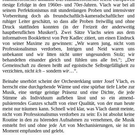
riesige Erfolge in den 1960er- und 70er-Jahren. Vlach war bei all
seinem Perfektionismus mit stundenlangen Proben und intensivster
Vorbereitung doch als freundschaftlich-kameradschaftlicher und
ruhiger Leiter geschätzt, so dass alle Proben freiwillig und ohne
Druck stattfinden konnten (in der Freizeit der anderweitig
hauptberuflichen Musiker!). Zwei Sätze Vlachs seien aus dem
informativen Booklettext von Petr Kadlec zitiert, um einen Eindruck
von seiner Maxime zu gewinnen: „Wir waren jung, nicht vom
Professionalismus verdorben, Intrigen und Neid waren uns
unbekannt und wir litten nicht unter ungesundem Stolz; wir
behandelten einander gleich und fühlen uns alle frei.“; „Der
Gemeinschaft zu dienen heißt auf egoistische Selbstgefälligkeit zu
verzichten, nicht
ich
– sondern
wir
…“.
Beinahe unerhört scheint der Orchesterklang unter Josef Vlach, es
herrscht eine durchgehende Wärme und eine spürbar tiefe Liebe zur
Musik, eine stetige geistige Präsenz und eine Dichte, die jede
Stimme als Individuum aufleben lässt und so ein atmend-
pulsierendes Ganzes schafft von einer Qualität, von der man heute
meist nur träumen kann. Schnell wird klar, was Vlach damit meinte,
nicht vom Professionalismus verdorben zu sein: Es ist absolut keine
Routine in den zu hörenden Aufnahmen zu vernehmen, die Musik
entsteht frei und ohne jede Art von Mechanisierungen, sie ist im
Moment empfunden und gelebt.