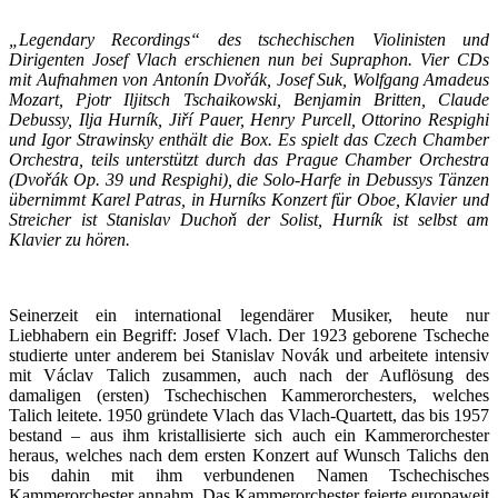
„Legendary Recordings“ des tschechischen Violinisten und
Dirigenten Josef Vlach erschienen nun bei Supraphon. Vier CDs
mit Aufnahmen von Antonín
Dvořák, Josef Suk, Wolfgang Amadeus
Mozart, Pjotr Iljitsch Tschaikowski, Benjamin Britten, Claude
Debussy, Ilja Hurník,
Jiří Pauer, Henry Purcell, Ottorino Respighi
und Igor Strawinsky enthält die Box. Es spielt das Czech Chamber
Orchestra, teils unterstützt durch das Prague Chamber Orchestra
(
Dvořák Op. 39 und Respighi), die Solo-Harfe in Debussys Tänzen
übernimmt Karel Patras, in Hurníks Konzert für Oboe, Klavier und
Streicher ist Stanislav Duchoň der Solist, Hurník ist selbst am
Klavier zu hören.
Seinerzeit ein international legendärer Musiker, heute nur
Liebhabern ein Begriff: Josef Vlach. Der 1923 geborene Tscheche
studierte unter anderem bei Stanislav Novák und arbeitete intensiv
mit Václav Talich zusammen, auch nach der Auflösung des
damaligen (ersten) Tschechischen Kammerorchesters, welches
Talich leitete. 1950 gründete Vlach das Vlach-Quartett, das bis 1957
bestand – aus ihm kristallisierte sich auch ein Kammerorchester
heraus, welches nach dem ersten Konzert auf Wunsch Talichs den
bis dahin mit ihm verbundenen Namen Tschechisches
Kammerorchester annahm. Das Kammerorchester feierte europaweit