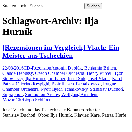
Suchen nach:
Schlagwort-Archiv: Ilja
Hurník
[Rezensionen im Vergleich] Vlach: Ein
Meister aus Tschechien
22/08/2016
CD-Rezension
Antonín Dvořák
,
Benjamin Britten
,
Claude Debussy
,
Czech Chamber Orchestra
,
Henry Purcell
,
Igor
Strawinsky
,
Ilja Hurník
,
Jiří Pauer
,
Josef Suk
,
Josef Vlach
,
Karel
Patras
,
Ottorino Respighi
,
Pjotr Iljitsch Tschaikowski
,
Prague
Chamber Orchestra
,
Pyotr Ilyich Tchaikovsky
,
Stanislav Duchoň
,
Supraphon
,
Supraphon Archiv
,
Wolfgang Amadeus
Mozart
Christoph Schlüren
Josef Vlach und das Tschechische Kammerorchester
Stanislav Duchoň, Oboe; Ilya Hurník, Klavier; Karel Patras, Harfe