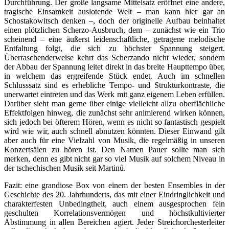
Durchführung. Der große langsame Mittelsatz eröffnet eine andere,
tragische Einsamkeit auslotende Welt – man kann hier gar an
Schostakowitsch denken –, doch der originelle Aufbau beinhaltet
einen plötzlichen Scherzo-Ausbruch, dem – zunächst wie ein Trio
scheinend – eine äußerst leidenschaftliche, getragene melodische
Entfaltung folgt, die sich zu höchster Spannung steigert.
Überraschenderweise kehrt das Scherzando nicht wieder, sondern
der Abbau der Spannung leitet direkt in das breite Haupttempo über,
in welchem das ergreifende Stück endet. Auch im schnellen
Schlusssatz sind es erhebliche Tempo- und Strukturkontraste, die
unerwartet eintreten und das Werk mit ganz eigenem Leben erfüllen.
Darüber sieht man gerne über einige vielleicht allzu oberflächliche
Effektfolgen hinweg, die zunächst sehr animierend wirken können,
sich jedoch bei öfterem Hören, wenn es nicht so fantastisch gespielt
wird wie wir, auch schnell abnutzen könnten. Dieser Einwand gilt
aber auch für eine Vielzahl von Musik, die regelmäßig in unseren
Konzertsälen zu hören ist. Den Namen Pauer sollte man sich
merken, denn es gibt nicht gar so viel Musik auf solchem Niveau in
der tschechischen Musik seit Martinů.
Fazit: eine grandiose Box von einem der besten Ensembles in der
Geschichte des 20. Jahrhunderts, das mit einer Eindringlichkeit und
charakterfesten Unbedingtheit, auch einem ausgesprochen fein
geschulten Korrelationsvermögen und höchstkultivierter
Abstimmung in allen Bereichen agiert. Jeder Streichorchesterleiter