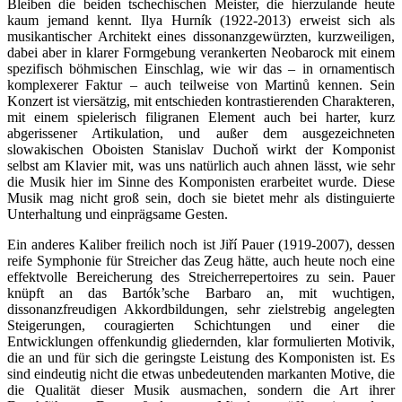
Bleiben die beiden tschechischen Meister, die hierzulande heute
kaum jemand kennt. Ilya Hurník (1922-2013) erweist sich als
musikantischer Architekt eines dissonanzgewürzten, kurzweiligen,
dabei aber in klarer Formgebung verankerten Neobarock mit einem
spezifisch böhmischen Einschlag, wie wir das – in ornamentisch
komplexerer Faktur – auch teilweise von Martinů kennen. Sein
Konzert ist viersätzig, mit entschieden kontrastierenden Charakteren,
mit einem spielerisch filigranen Element auch bei harter, kurz
abgerissener Artikulation, und außer dem ausgezeichneten
slowakischen Oboisten Stanislav Duchoň wirkt der Komponist
selbst am Klavier mit, was uns natürlich auch ahnen lässt, wie sehr
die Musik hier im Sinne des Komponisten erarbeitet wurde. Diese
Musik mag nicht groß sein, doch sie bietet mehr als distinguierte
Unterhaltung und einprägsame Gesten.
Ein anderes Kaliber freilich noch ist Jiří Pauer (1919-2007), dessen
reife Symphonie für Streicher das Zeug hätte, auch heute noch eine
effektvolle Bereicherung des Streicherrepertoires zu sein. Pauer
knüpft an das Bartók’sche Barbaro an, mit wuchtigen,
dissonanzfreudigen Akkordbildungen, sehr zielstrebig angelegten
Steigerungen, couragierten Schichtungen und einer die
Entwicklungen offenkundig gliedernden, klar formulierten Motivik,
die an und für sich die geringste Leistung des Komponisten ist. Es
sind eindeutig nicht die etwas unbedeutenden markanten Motive, die
die Qualität dieser Musik ausmachen, sondern die Art ihrer