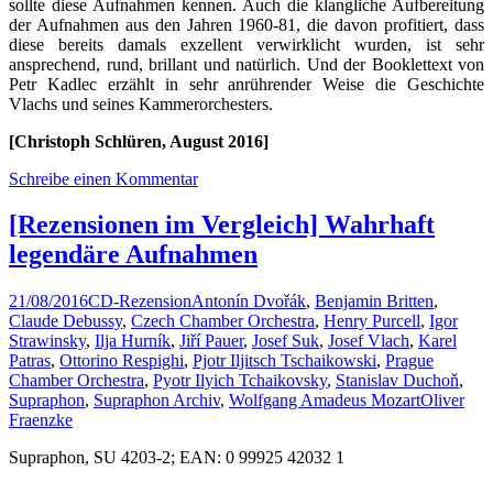
sollte diese Aufnahmen kennen. Auch die klangliche Aufbereitung
der Aufnahmen aus den Jahren 1960-81, die davon profitiert, dass
diese bereits damals exzellent verwirklicht wurden, ist sehr
ansprechend, rund, brillant und natürlich. Und der Booklettext von
Petr Kadlec erzählt in sehr anrührender Weise die Geschichte
Vlachs und seines Kammerorchesters.
[Christoph Schlüren, August 2016]
Schreibe einen Kommentar
[Rezensionen im Vergleich] Wahrhaft
legendäre Aufnahmen
21/08/2016
CD-Rezension
Antonín Dvořák
,
Benjamin Britten
,
Claude Debussy
,
Czech Chamber Orchestra
,
Henry Purcell
,
Igor
Strawinsky
,
Ilja Hurník
,
Jiří Pauer
,
Josef Suk
,
Josef Vlach
,
Karel
Patras
,
Ottorino Respighi
,
Pjotr Iljitsch Tschaikowski
,
Prague
Chamber Orchestra
,
Pyotr Ilyich Tchaikovsky
,
Stanislav Duchoň
,
Supraphon
,
Supraphon Archiv
,
Wolfgang Amadeus Mozart
Oliver
Fraenzke
Supraphon, SU 4203-2; EAN: 0 99925 42032 1