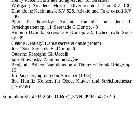
Henry Purcell: Suite aus ‚King Arthur’ für Streicher
Wolfgang Amadeus Mozart: Divertimento D-Dur KV 136,
Eine kleine Nachtmusik KV 525, Adagio und Fuge c-moll KV
546
Pjotr Tschaikowsky: Andante cantabile aus dem 1.
Streichquartett op. 11, Serenade C-Dur op. 48
Antonín Dvořák: Serenade E-Dur op. 22, Tschechische Suite
op. 39
Claude Debussy: Danse sacrée et danse profane
Josef Suk: Serenade Es-Dur op. 6
Ottorino Respighi: Gli Uccelli
Igor Strawinsky: Apollon musagète
Benjamin Britten: Variations on a Theme of Frank Bridge op.
10
Jiří Pauer: Symphonie für Streicher (1978)
Ilya Hurník: Konzert für Oboe, Klavier und Streichorchester
(1954/59)
Supraphon SU 4203-2 (4 CD-Box) (EAN: 099925420321)