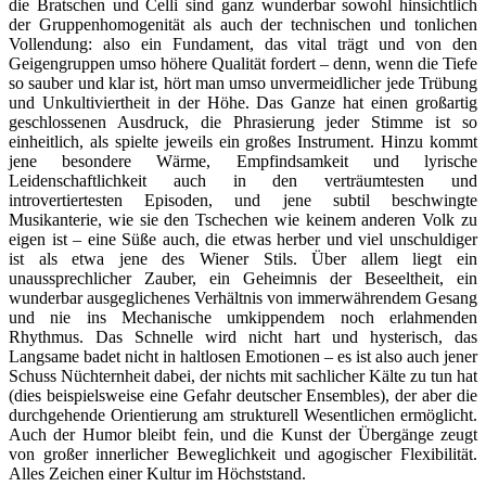
die Bratschen und Celli sind ganz wunderbar sowohl hinsichtlich
der Gruppenhomogenität als auch der technischen und tonlichen
Vollendung: also ein Fundament, das vital trägt und von den
Geigengruppen umso höhere Qualität fordert – denn, wenn die Tiefe
so sauber und klar ist, hört man umso unvermeidlicher jede Trübung
und Unkultiviertheit in der Höhe. Das Ganze hat einen großartig
geschlossenen Ausdruck, die Phrasierung jeder Stimme ist so
einheitlich, als spielte jeweils ein großes Instrument. Hinzu kommt
jene besondere Wärme, Empfindsamkeit und lyrische
Leidenschaftlichkeit auch in den verträumtesten und
introvertiertesten Episoden, und jene subtil beschwingte
Musikanterie, wie sie den Tschechen wie keinem anderen Volk zu
eigen ist – eine Süße auch, die etwas herber und viel unschuldiger
ist als etwa jene des Wiener Stils. Über allem liegt ein
unaussprechlicher Zauber, ein Geheimnis der Beseeltheit, ein
wunderbar ausgeglichenes Verhältnis von immerwährendem Gesang
und nie ins Mechanische umkippendem noch erlahmenden
Rhythmus. Das Schnelle wird nicht hart und hysterisch, das
Langsame badet nicht in haltlosen Emotionen – es ist also auch jener
Schuss Nüchternheit dabei, der nichts mit sachlicher Kälte zu tun hat
(dies beispielsweise eine Gefahr deutscher Ensembles), der aber die
durchgehende Orientierung am strukturell Wesentlichen ermöglicht.
Auch der Humor bleibt fein, und die Kunst der Übergänge zeugt
von großer innerlicher Beweglichkeit und agogischer Flexibilität.
Alles Zeichen einer Kultur im Höchststand.