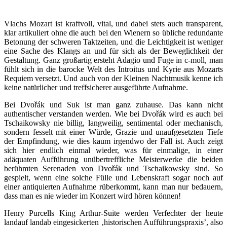
Vlachs Mozart ist kraftvoll, vital, und dabei stets auch transparent,
klar artikuliert ohne die auch bei den Wienern so übliche redundante
Betonung der schweren Taktzeiten, und die Leichtigkeit ist weniger
eine Sache des Klangs an und für sich als der Beweglichkeit der
Gestaltung. Ganz großartig ersteht Adagio und Fuge in c-moll, man
fühlt sich in die barocke Welt des Introitus und Kyrie aus Mozarts
Requiem versetzt. Und auch von der Kleinen Nachtmusik kenne ich
keine natürlicher und treffsicherer ausgeführte Aufnahme.
Bei Dvořák und Suk ist man ganz zuhause. Das kann nicht
authentischer verstanden werden. Wie bei Dvořák wird es auch bei
Tschaikowsky nie billig, langweilig, sentimental oder mechanisch,
sondern fesselt mit einer Würde, Grazie und unaufgesetzten Tiefe
der Empfindung, wie dies kaum irgendwo der Fall ist. Auch zeigt
sich hier endlich einmal wieder, was für einmalige, in einer
adäquaten Aufführung unübertreffliche Meisterwerke die beiden
berühmten Serenaden von Dvořák und Tschaikowsky sind. So
gespielt, wenn eine solche Fülle und Lebenskraft sogar noch auf
einer antiquierten Aufnahme rüberkommt, kann man nur bedauern,
dass man es nie wieder im Konzert wird hören können!
Henry Purcells King Arthur-Suite werden Verfechter der heute
landauf landab eingesickerten ‚historischen Aufführungspraxis’, also