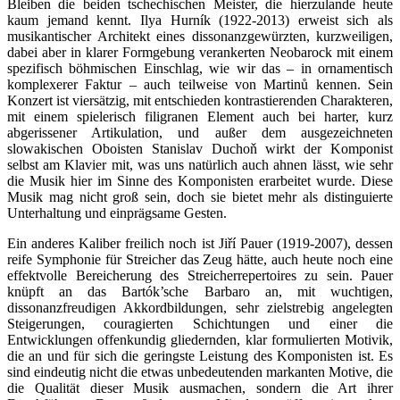
Bleiben die beiden tschechischen Meister, die hierzulande heute
kaum jemand kennt. Ilya Hurník (1922-2013) erweist sich als
musikantischer Architekt eines dissonanzgewürzten, kurzweiligen,
dabei aber in klarer Formgebung verankerten Neobarock mit einem
spezifisch böhmischen Einschlag, wie wir das – in ornamentisch
komplexerer Faktur – auch teilweise von Martinů kennen. Sein
Konzert ist viersätzig, mit entschieden kontrastierenden Charakteren,
mit einem spielerisch filigranen Element auch bei harter, kurz
abgerissener Artikulation, und außer dem ausgezeichneten
slowakischen Oboisten Stanislav Duchoň wirkt der Komponist
selbst am Klavier mit, was uns natürlich auch ahnen lässt, wie sehr
die Musik hier im Sinne des Komponisten erarbeitet wurde. Diese
Musik mag nicht groß sein, doch sie bietet mehr als distinguierte
Unterhaltung und einprägsame Gesten.
Ein anderes Kaliber freilich noch ist Jiří Pauer (1919-2007), dessen
reife Symphonie für Streicher das Zeug hätte, auch heute noch eine
effektvolle Bereicherung des Streicherrepertoires zu sein. Pauer
knüpft an das Bartók’sche Barbaro an, mit wuchtigen,
dissonanzfreudigen Akkordbildungen, sehr zielstrebig angelegten
Steigerungen, couragierten Schichtungen und einer die
Entwicklungen offenkundig gliedernden, klar formulierten Motivik,
die an und für sich die geringste Leistung des Komponisten ist. Es
sind eindeutig nicht die etwas unbedeutenden markanten Motive, die
die Qualität dieser Musik ausmachen, sondern die Art ihrer