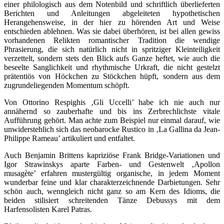
einer philologisch aus dem Notenbild und schriftlich überlieferten
Berichten und Anleitungen abgeleiteten hypothetischen
Herangehensweise, in der hier zu hörenden Art und Weise
entschieden ablehnen. Was sie dabei überhören, ist bei allen gewiss
vorhandenen Relikten romantischer Tradition die wendige
Phrasierung, die sich natürlich nicht in spritziger Kleinteiligkeit
verzettelt, sondern stets den Blick aufs Ganze heftet, wie auch die
beseelte Sanglichkeit und rhythmische Urkraft, die nicht gestelzt
prätentiös von Höckchen zu Stöckchen hüpft, sondern aus dem
zugrundeliegenden Momentum schöpft.
Von Ottorino Respighis ‚Gli Uccelli’ habe ich nie auch nur
annähernd so zauberhafte und bis ins Zerbrechlichste vitale
Aufführung gehört. Man achte zum Beispiel nur einmal darauf, wie
unwiderstehlich sich das neobarocke Rustico in ‚La Gallina da Jean-
Philippe Rameau’ artikuliert und entfaltet.
Auch Benjamin Brittens kapriziöse Frank Bridge-Variationen und
Igor Strawinskys aparte Farben- und Gestenwelt ‚Apollon
musagète’ erfahren mustergültig organische, in jedem Moment
wunderbar feine und klar charakterzeichnende Darbietungen. Sehr
schön auch, wenngleich nicht ganz so am Kern des Idioms, die
beiden stilisiert schreitenden Tänze Debussys mit dem
Harfensolisten Karel Patras.