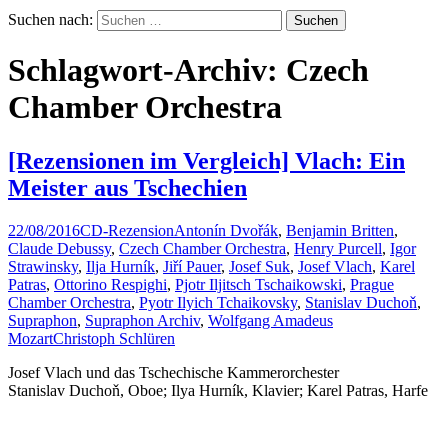
Suchen nach:
Schlagwort-Archiv: Czech
Chamber Orchestra
[Rezensionen im Vergleich] Vlach: Ein
Meister aus Tschechien
22/08/2016
CD-Rezension
Antonín Dvořák
,
Benjamin Britten
,
Claude Debussy
,
Czech Chamber Orchestra
,
Henry Purcell
,
Igor
Strawinsky
,
Ilja Hurník
,
Jiří Pauer
,
Josef Suk
,
Josef Vlach
,
Karel
Patras
,
Ottorino Respighi
,
Pjotr Iljitsch Tschaikowski
,
Prague
Chamber Orchestra
,
Pyotr Ilyich Tchaikovsky
,
Stanislav Duchoň
,
Supraphon
,
Supraphon Archiv
,
Wolfgang Amadeus
Mozart
Christoph Schlüren
Josef Vlach und das Tschechische Kammerorchester
Stanislav Duchoň, Oboe; Ilya Hurník, Klavier; Karel Patras, Harfe