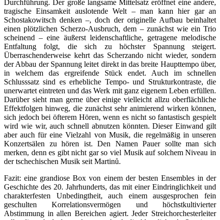
Durchführung. Der große langsame Mittelsatz eröffnet eine andere,
tragische Einsamkeit auslotende Welt – man kann hier gar an
Schostakowitsch denken –, doch der originelle Aufbau beinhaltet
einen plötzlichen Scherzo-Ausbruch, dem – zunächst wie ein Trio
scheinend – eine äußerst leidenschaftliche, getragene melodische
Entfaltung folgt, die sich zu höchster Spannung steigert.
Überraschenderweise kehrt das Scherzando nicht wieder, sondern
der Abbau der Spannung leitet direkt in das breite Haupttempo über,
in welchem das ergreifende Stück endet. Auch im schnellen
Schlusssatz sind es erhebliche Tempo- und Strukturkontraste, die
unerwartet eintreten und das Werk mit ganz eigenem Leben erfüllen.
Darüber sieht man gerne über einige vielleicht allzu oberflächliche
Effektfolgen hinweg, die zunächst sehr animierend wirken können,
sich jedoch bei öfterem Hören, wenn es nicht so fantastisch gespielt
wird wie wir, auch schnell abnutzen könnten. Dieser Einwand gilt
aber auch für eine Vielzahl von Musik, die regelmäßig in unseren
Konzertsälen zu hören ist. Den Namen Pauer sollte man sich
merken, denn es gibt nicht gar so viel Musik auf solchem Niveau in
der tschechischen Musik seit Martinů.
Fazit: eine grandiose Box von einem der besten Ensembles in der
Geschichte des 20. Jahrhunderts, das mit einer Eindringlichkeit und
charakterfesten Unbedingtheit, auch einem ausgesprochen fein
geschulten Korrelationsvermögen und höchstkultivierter
Abstimmung in allen Bereichen agiert. Jeder Streichorchesterleiter