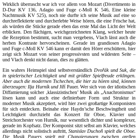
Wirklich überrascht war ich vor allem von Mozart (Divertimento in
D-Dur KV 136, Adagio und Fuge c-Moll K 546, Eine kleine
Nachtmusik KV 525), noch nie durfte ich seine Musik auf eine so
durchreflektierte und durcherlebte Weise hören, die eine Frische hat,
als würden die Stücke gerade eben das erste Mal das Licht der Welt
erblicken. Den flächigen, weichgezeichneten Klang, welcher heute
die Rezeption bestimmt, sucht man vergebens, Vlach lässt auch die
herben Kontraste hervorscheinen. Gerade im grandiosen Adagio
und Fuge c-Moll KV 546 kann er damit den Hörer erschüttern, hier
zeigt sich Mozart von seiner progressivsten und wildesten Seite –
und Vlach denkt nicht daran, dies zu glätten.
Ein wahres Heimspiel sind selbstverständlich
Dvořák und Suk, die
in spielerischer Leichtigkeit und mit größter Spielfreude erklingen.
Aber auch die modernen Tschechen, die hier zu hören sind, können
überzeugen: Ilja Hurník und
Jiří Pauer. Wer sich von der idiotischen
Diffamierung solcher ‚klassizistischen’ Musik als „Anachronismus“
lösen kann und auch eine definierbare Form und Struktur in
moderner Musik akzeptiert, wird hier zwei großartige Komponisten
für sich entdecken. Beinahe eine Haydn’sche Beschwingtheit und
Leichtigkeit durchzieht das Konzert für Oboe, Klavier und
Streichorchester von Hurník, nur wesentlich dichter und komplexer,
gerade im Kopfsatz. Der Komponist sitzt selbst am Klavier, welches
allerdings nicht solistisch auftritt,
Stanislav Duchoň spielt die Oboe.
Die Musik Pauers spielt mit Changierungen zwischen grellen