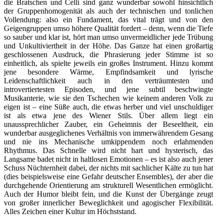
die Bratschen und Celli sind ganz wunderbar sowohl hinsichtlich
der Gruppenhomogenität als auch der technischen und tonlichen
Vollendung: also ein Fundament, das vital trägt und von den
Geigengruppen umso höhere Qualität fordert – denn, wenn die Tiefe
so sauber und klar ist, hört man umso unvermeidlicher jede Trübung
und Unkultiviertheit in der Höhe. Das Ganze hat einen großartig
geschlossenen Ausdruck, die Phrasierung jeder Stimme ist so
einheitlich, als spielte jeweils ein großes Instrument. Hinzu kommt
jene besondere Wärme, Empfindsamkeit und lyrische
Leidenschaftlichkeit auch in den verträumtesten und
introvertiertesten Episoden, und jene subtil beschwingte
Musikanterie, wie sie den Tschechen wie keinem anderen Volk zu
eigen ist – eine Süße auch, die etwas herber und viel unschuldiger
ist als etwa jene des Wiener Stils. Über allem liegt ein
unaussprechlicher Zauber, ein Geheimnis der Beseeltheit, ein
wunderbar ausgeglichenes Verhältnis von immerwährendem Gesang
und nie ins Mechanische umkippendem noch erlahmenden
Rhythmus. Das Schnelle wird nicht hart und hysterisch, das
Langsame badet nicht in haltlosen Emotionen – es ist also auch jener
Schuss Nüchternheit dabei, der nichts mit sachlicher Kälte zu tun hat
(dies beispielsweise eine Gefahr deutscher Ensembles), der aber die
durchgehende Orientierung am strukturell Wesentlichen ermöglicht.
Auch der Humor bleibt fein, und die Kunst der Übergänge zeugt
von großer innerlicher Beweglichkeit und agogischer Flexibilität.
Alles Zeichen einer Kultur im Höchststand.