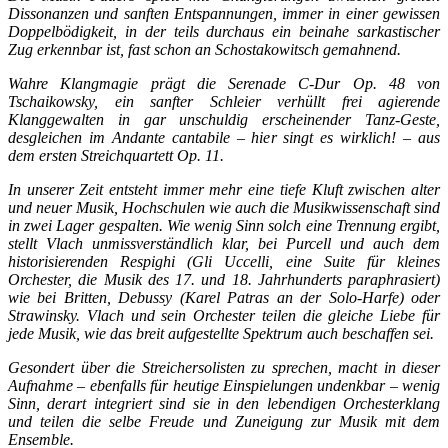
Dissonanzen und sanften Entspannungen, immer in einer gewissen
Doppelbödigkeit, in der teils durchaus ein beinahe sarkastischer
Zug erkennbar ist, fast schon an Schostakowitsch gemahnend.
Wahre Klangmagie prägt die Serenade C-Dur Op. 48 von
Tschaikowsky, ein sanfter Schleier verhüllt frei agierende
Klanggewalten in gar unschuldig erscheinender Tanz-Geste,
desgleichen im Andante cantabile – hier singt es wirklich! – aus
dem ersten Streichquartett Op. 11.
In unserer Zeit entsteht immer mehr eine tiefe Kluft zwischen alter
und neuer Musik, Hochschulen wie auch die Musikwissenschaft sind
in zwei Lager gespalten. Wie wenig Sinn solch eine Trennung ergibt,
stellt Vlach unmissverständlich klar, bei Purcell und auch dem
historisierenden Respighi (Gli Uccelli, eine Suite für kleines
Orchester, die Musik des 17. und 18. Jahrhunderts paraphrasiert)
wie bei Britten, Debussy (Karel Patras an der Solo-Harfe) oder
Strawinsky. Vlach und sein Orchester teilen die gleiche Liebe für
jede Musik, wie das breit aufgestellte Spektrum auch beschaffen sei.
Gesondert über die Streichersolisten zu sprechen, macht in dieser
Aufnahme – ebenfalls für heutige Einspielungen undenkbar – wenig
Sinn, derart integriert sind sie in den lebendigen Orchesterklang
und teilen die selbe Freude und Zuneigung zur Musik mit dem
Ensemble.