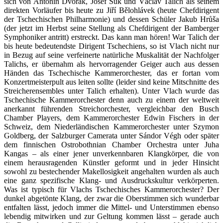
sich von Antonín Dvořák, Josef Suk und Václav Talich als seinem
direkten Vorläufer bis heute zu Jiří Bělohlávek (heute Chefdirigent
der Tschechischen Philharmonie) und dessen Schüler Jakub Hrůša
(der jetzt im Herbst seine Stellung als Chefdirigent der Bamberger
Symphoniker antritt) erstreckt. Das kann man hören! War Talich der
bis heute bedeutendste Dirigent Tschechiens, so ist Vlach nicht nur
in Bezug auf seine verfeinerte natürliche Muskalität der Nachfolger
Talichs, er übernahm als hervorragender Geiger auch aus dessen
Händen das Tschechische Kammerorchester, das er fortan vom
Konzertmeisterpult aus leiten sollte (leider sind keine Mitschnitte des
Streicherensembles unter Talich erhalten). Unter Vlach wurde das
Tschechische Kammerorchester denn auch zu einem der weltweit
anerkannt führenden Streichorchester, vergleichbar den Busch
Chamber Players, dem Kammerorchester Edwin Fischers in der
Schweiz, dem Niederländischen Kammerorchester unter Szymon
Goldberg, der Salzburger Camerata unter Sándor Végh oder später
dem finnischen Ostrobothnian Chamber Orchestra unter Juha
Kangas – als einer jener unverkennbaren Klangkörper, die von
einem herausragenden Künstler geformt und in jeder Hinsicht
sowohl zu bestechender Makellosigkeit angehalten wurden als auch
eine ganz spezifische Klang- und Ausdruckskultur verkörperten.
Was ist typisch für Vlachs Tschechisches Kammerorchester? Der
dunkel abgetönte Klang, der zwar die Oberstimmen sich wunderbar
entfalten lässt, jedoch immer die Mittel- und Unterstimmen ebenso
lebendig mitwirken und zur Geltung kommen lässt – gerade auch