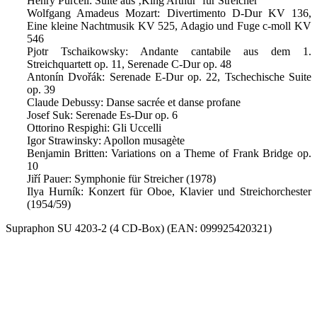
Henry Purcell: Suite aus ‚King Arthur’ für Streicher
Wolfgang Amadeus Mozart: Divertimento D-Dur KV 136,
Eine kleine Nachtmusik KV 525, Adagio und Fuge c-moll KV
546
Pjotr Tschaikowsky: Andante cantabile aus dem 1.
Streichquartett op. 11, Serenade C-Dur op. 48
Antonín Dvořák: Serenade E-Dur op. 22, Tschechische Suite
op. 39
Claude Debussy: Danse sacrée et danse profane
Josef Suk: Serenade Es-Dur op. 6
Ottorino Respighi: Gli Uccelli
Igor Strawinsky: Apollon musagète
Benjamin Britten: Variations on a Theme of Frank Bridge op.
10
Jiří Pauer: Symphonie für Streicher (1978)
Ilya Hurník: Konzert für Oboe, Klavier und Streichorchester
(1954/59)
Supraphon SU 4203-2 (4 CD-Box) (EAN: 099925420321)