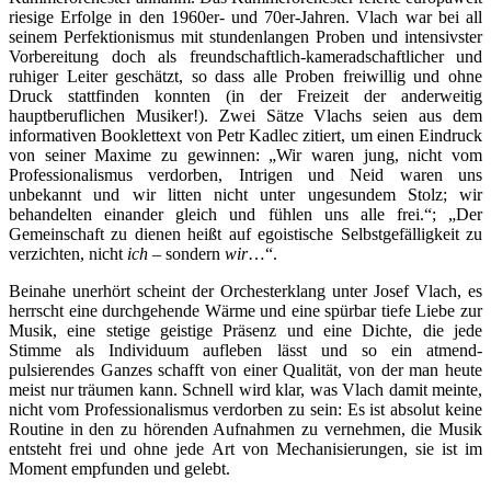
riesige Erfolge in den 1960er- und 70er-Jahren. Vlach war bei all
seinem Perfektionismus mit stundenlangen Proben und intensivster
Vorbereitung doch als freundschaftlich-kameradschaftlicher und
ruhiger Leiter geschätzt, so dass alle Proben freiwillig und ohne
Druck stattfinden konnten (in der Freizeit der anderweitig
hauptberuflichen Musiker!). Zwei Sätze Vlachs seien aus dem
informativen Booklettext von Petr Kadlec zitiert, um einen Eindruck
von seiner Maxime zu gewinnen: „Wir waren jung, nicht vom
Professionalismus verdorben, Intrigen und Neid waren uns
unbekannt und wir litten nicht unter ungesundem Stolz; wir
behandelten einander gleich und fühlen uns alle frei.“; „Der
Gemeinschaft zu dienen heißt auf egoistische Selbstgefälligkeit zu
verzichten, nicht
ich
– sondern
wir
…“.
Beinahe unerhört scheint der Orchesterklang unter Josef Vlach, es
herrscht eine durchgehende Wärme und eine spürbar tiefe Liebe zur
Musik, eine stetige geistige Präsenz und eine Dichte, die jede
Stimme als Individuum aufleben lässt und so ein atmend-
pulsierendes Ganzes schafft von einer Qualität, von der man heute
meist nur träumen kann. Schnell wird klar, was Vlach damit meinte,
nicht vom Professionalismus verdorben zu sein: Es ist absolut keine
Routine in den zu hörenden Aufnahmen zu vernehmen, die Musik
entsteht frei und ohne jede Art von Mechanisierungen, sie ist im
Moment empfunden und gelebt.