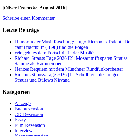
[Oliver Fraenzke, August 2016]
Schreibe einen Kommentar
Letzte Beiträge
Humor in der Musikforschung: Hugo Riemanns Traktat „De
cantu fractibili“ (1898) und die Folgen
Wie geht es dem Fortschritt in der Musik?
Richard-Strauss-Tage 2026 [2]: Mozart trifft späten Strauss,
Salome als Kammeroper
Henzes Requiem mit dem Münchner Rundfunkorchester
Richard-Strauss-Tage 2026 [1]: Schulfugen des jungen
Strauss und Bülows Nirvana
Kategorien
Anzeige
Buchrezension
CD-Rezension
Essay
Film-Rezension
Interview