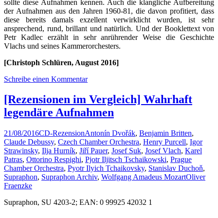
sollte diese Aufnahmen kennen. Auch die klangliche Aufbereitung
der Aufnahmen aus den Jahren 1960-81, die davon profitiert, dass
diese bereits damals exzellent verwirklicht wurden, ist sehr
ansprechend, rund, brillant und natürlich. Und der Booklettext von
Petr Kadlec erzählt in sehr anrührender Weise die Geschichte
Vlachs und seines Kammerorchesters.
[Christoph Schlüren, August 2016]
Schreibe einen Kommentar
[Rezensionen im Vergleich] Wahrhaft
legendäre Aufnahmen
21/08/2016
CD-Rezension
Antonín Dvořák
,
Benjamin Britten
,
Claude Debussy
,
Czech Chamber Orchestra
,
Henry Purcell
,
Igor
Strawinsky
,
Ilja Hurník
,
Jiří Pauer
,
Josef Suk
,
Josef Vlach
,
Karel
Patras
,
Ottorino Respighi
,
Pjotr Iljitsch Tschaikowski
,
Prague
Chamber Orchestra
,
Pyotr Ilyich Tchaikovsky
,
Stanislav Duchoň
,
Supraphon
,
Supraphon Archiv
,
Wolfgang Amadeus Mozart
Oliver
Fraenzke
Supraphon, SU 4203-2; EAN: 0 99925 42032 1