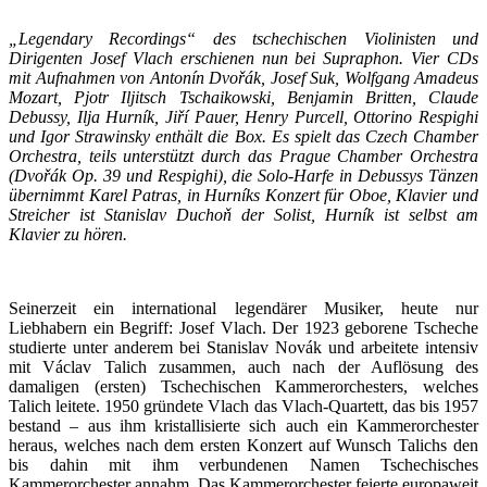
„Legendary Recordings“ des tschechischen Violinisten und
Dirigenten Josef Vlach erschienen nun bei Supraphon. Vier CDs
mit Aufnahmen von Antonín
Dvořák, Josef Suk, Wolfgang Amadeus
Mozart, Pjotr Iljitsch Tschaikowski, Benjamin Britten, Claude
Debussy, Ilja Hurník,
Jiří Pauer, Henry Purcell, Ottorino Respighi
und Igor Strawinsky enthält die Box. Es spielt das Czech Chamber
Orchestra, teils unterstützt durch das Prague Chamber Orchestra
(
Dvořák Op. 39 und Respighi), die Solo-Harfe in Debussys Tänzen
übernimmt Karel Patras, in Hurníks Konzert für Oboe, Klavier und
Streicher ist Stanislav Duchoň der Solist, Hurník ist selbst am
Klavier zu hören.
Seinerzeit ein international legendärer Musiker, heute nur
Liebhabern ein Begriff: Josef Vlach. Der 1923 geborene Tscheche
studierte unter anderem bei Stanislav Novák und arbeitete intensiv
mit Václav Talich zusammen, auch nach der Auflösung des
damaligen (ersten) Tschechischen Kammerorchesters, welches
Talich leitete. 1950 gründete Vlach das Vlach-Quartett, das bis 1957
bestand – aus ihm kristallisierte sich auch ein Kammerorchester
heraus, welches nach dem ersten Konzert auf Wunsch Talichs den
bis dahin mit ihm verbundenen Namen Tschechisches
Kammerorchester annahm. Das Kammerorchester feierte europaweit