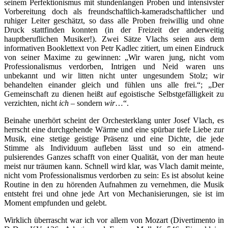
seinem Perfektionismus mit stundenlangen Proben und intensivster
Vorbereitung doch als freundschaftlich-kameradschaftlicher und
ruhiger Leiter geschätzt, so dass alle Proben freiwillig und ohne
Druck stattfinden konnten (in der Freizeit der anderweitig
hauptberuflichen Musiker!). Zwei Sätze Vlachs seien aus dem
informativen Booklettext von Petr Kadlec zitiert, um einen Eindruck
von seiner Maxime zu gewinnen: „Wir waren jung, nicht vom
Professionalismus verdorben, Intrigen und Neid waren uns
unbekannt und wir litten nicht unter ungesundem Stolz; wir
behandelten einander gleich und fühlen uns alle frei.“; „Der
Gemeinschaft zu dienen heißt auf egoistische Selbstgefälligkeit zu
verzichten, nicht
ich
– sondern
wir
…“.
Beinahe unerhört scheint der Orchesterklang unter Josef Vlach, es
herrscht eine durchgehende Wärme und eine spürbar tiefe Liebe zur
Musik, eine stetige geistige Präsenz und eine Dichte, die jede
Stimme als Individuum aufleben lässt und so ein atmend-
pulsierendes Ganzes schafft von einer Qualität, von der man heute
meist nur träumen kann. Schnell wird klar, was Vlach damit meinte,
nicht vom Professionalismus verdorben zu sein: Es ist absolut keine
Routine in den zu hörenden Aufnahmen zu vernehmen, die Musik
entsteht frei und ohne jede Art von Mechanisierungen, sie ist im
Moment empfunden und gelebt.
Wirklich überrascht war ich vor allem von Mozart (Divertimento in