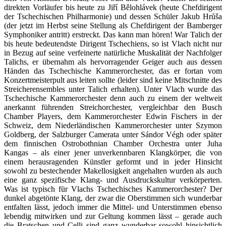
direkten Vorläufer bis heute zu Jiří Bělohlávek (heute Chefdirigent
der Tschechischen Philharmonie) und dessen Schüler Jakub Hrůša
(der jetzt im Herbst seine Stellung als Chefdirigent der Bamberger
Symphoniker antritt) erstreckt. Das kann man hören! War Talich der
bis heute bedeutendste Dirigent Tschechiens, so ist Vlach nicht nur
in Bezug auf seine verfeinerte natürliche Muskalität der Nachfolger
Talichs, er übernahm als hervorragender Geiger auch aus dessen
Händen das Tschechische Kammerorchester, das er fortan vom
Konzertmeisterpult aus leiten sollte (leider sind keine Mitschnitte des
Streicherensembles unter Talich erhalten). Unter Vlach wurde das
Tschechische Kammerorchester denn auch zu einem der weltweit
anerkannt führenden Streichorchester, vergleichbar den Busch
Chamber Players, dem Kammerorchester Edwin Fischers in der
Schweiz, dem Niederländischen Kammerorchester unter Szymon
Goldberg, der Salzburger Camerata unter Sándor Végh oder später
dem finnischen Ostrobothnian Chamber Orchestra unter Juha
Kangas – als einer jener unverkennbaren Klangkörper, die von
einem herausragenden Künstler geformt und in jeder Hinsicht
sowohl zu bestechender Makellosigkeit angehalten wurden als auch
eine ganz spezifische Klang- und Ausdruckskultur verkörperten.
Was ist typisch für Vlachs Tschechisches Kammerorchester? Der
dunkel abgetönte Klang, der zwar die Oberstimmen sich wunderbar
entfalten lässt, jedoch immer die Mittel- und Unterstimmen ebenso
lebendig mitwirken und zur Geltung kommen lässt – gerade auch
die Bratschen und Celli sind ganz wunderbar sowohl hinsichtlich