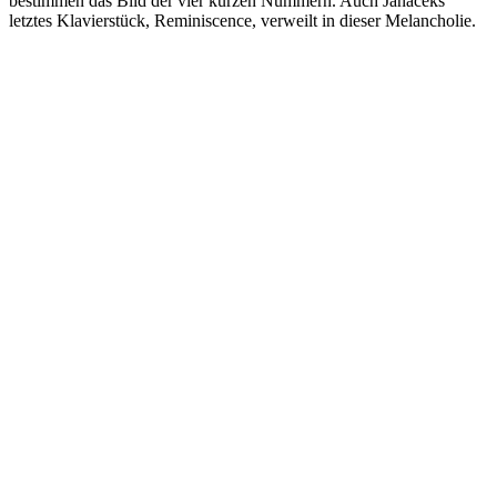
bestimmen das Bild der vier kurzen Nummern. Auch Janáčeks
letztes Klavierstück, Reminiscence, verweilt in dieser Melancholie.