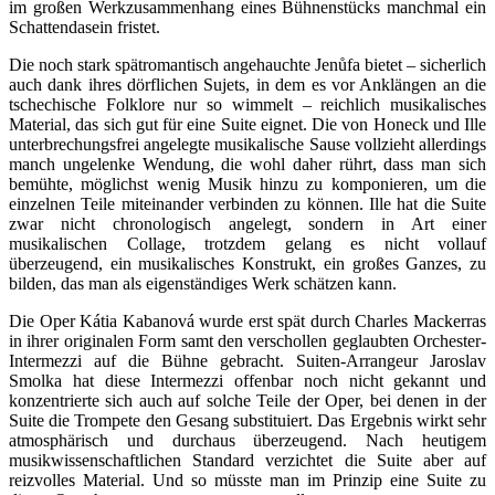
im großen Werkzusammenhang eines Bühnenstücks manchmal ein
Schattendasein fristet.
Die noch stark spätromantisch angehauchte Jenůfa bietet – sicherlich
auch dank ihres dörflichen Sujets, in dem es vor Anklängen an die
tschechische Folklore nur so wimmelt – reichlich musikalisches
Material, das sich gut für eine Suite eignet. Die von Honeck und Ille
unterbrechungsfrei angelegte musikalische Sause vollzieht allerdings
manch ungelenke Wendung, die wohl daher rührt, dass man sich
bemühte, möglichst wenig Musik hinzu zu komponieren, um die
einzelnen Teile miteinander verbinden zu können. Ille hat die Suite
zwar nicht chronologisch angelegt, sondern in Art einer
musikalischen Collage, trotzdem gelang es nicht vollauf
überzeugend, ein musikalisches Konstrukt, ein großes Ganzes, zu
bilden, das man als eigenständiges Werk schätzen kann.
Die Oper Kátia Kabanová wurde erst spät durch Charles Mackerras
in ihrer originalen Form samt den verschollen geglaubten Orchester-
Intermezzi auf die Bühne gebracht. Suiten-Arrangeur Jaroslav
Smolka hat diese Intermezzi offenbar noch nicht gekannt und
konzentrierte sich auch auf solche Teile der Oper, bei denen in der
Suite die Trompete den Gesang substituiert. Das Ergebnis wirkt sehr
atmosphärisch und durchaus überzeugend. Nach heutigem
musikwissenschaftlichen Standard verzichtet die Suite aber auf
reizvolles Material. Und so müsste man im Prinzip eine Suite zu