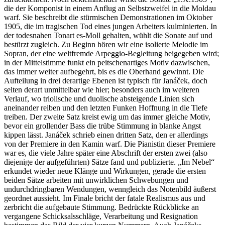
die der Komponist in einem Anflug an Selbstzweifel in die Moldau
warf. Sie beschreibt die stürmischen Demonstrationen im Oktober
1905, die im tragischen Tod eines jungen Arbeiters kulminierten. In
der todesnahen Tonart es-Moll gehalten, wühlt die Sonate auf und
bestürzt zugleich. Zu Beginn hören wir eine isolierte Melodie im
Sopran, der eine weltfremde Arpeggio-Begleitung beigegeben wird;
in der Mittelstimme funkt ein peitschenartiges Motiv dazwischen,
das immer weiter aufbegehrt, bis es die Oberhand gewinnt. Die
Aufteilung in drei derartige Ebenen ist typisch für Janáček, doch
selten derart unmittelbar wie hier; besonders auch im weiteren
Verlauf, wo triolische und duolische absteigende Linien sich
aneinander reiben und den letzten Funken Hoffnung in die Tiefe
treiben. Der zweite Satz kreist ewig um das immer gleiche Motiv,
bevor ein grollender Bass die trübe Stimmung in blanke Angst
kippen lässt. Janáček schrieb einen dritten Satz, den er allerdings
von der Premiere in den Kamin warf. Die Pianistin dieser Premiere
war es, die viele Jahre später eine Abschrift der ersten zwei (also
diejenige der aufgeführten) Sätze fand und publizierte. „Im Nebel“
erkundet wieder neue Klänge und Wirkungen, gerade die ersten
beiden Sätze arbeiten mit unwirklichen Schwebungen und
undurchdringbaren Wendungen, wenngleich das Notenbild äußerst
geordnet aussieht. Im Finale bricht der fatale Realismus aus und
zerbricht die aufgebaute Stimmung. Bedrückte Rückblicke an
vergangene Schicksalsschläge, Verarbeitung und Resignation