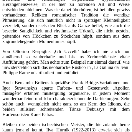
Herangehensweise, in der hier zu hörenden Art und Weise
entschieden ablehnen. Was sie dabei überhören, ist bei allen gewiss
vorhandenen Relikten romantischer Tradition die wendige
Phrasierung, die sich natürlich nicht in spritziger Kleinteiligkeit
verzettelt, sondern stets den Blick aufs Ganze heftet, wie auch die
beseelte Sanglichkeit und rhythmische Urkraft, die nicht gestelzt
prätentiös von Höckchen zu Stöckchen hüpft, sondern aus dem
zugrundeliegenden Momentum schöpft.
Von Ottorino Respighis ‚Gli Uccelli’ habe ich nie auch nur
annähernd so zauberhafte und bis ins Zerbrechlichste vitale
Aufführung gehört. Man achte zum Beispiel nur einmal darauf, wie
unwiderstehlich sich das neobarocke Rustico in ‚La Gallina da Jean-
Philippe Rameau’ artikuliert und entfaltet.
Auch Benjamin Brittens kapriziöse Frank Bridge-Variationen und
Igor Strawinskys aparte Farben- und Gestenwelt ‚Apollon
musagète’ erfahren mustergültig organische, in jedem Moment
wunderbar feine und klar charakterzeichnende Darbietungen. Sehr
schön auch, wenngleich nicht ganz so am Kern des Idioms, die
beiden stilisiert schreitenden Tänze Debussys mit dem
Harfensolisten Karel Patras.
Bleiben die beiden tschechischen Meister, die hierzulande heute
kaum jemand kennt. Ilya Hurník (1922-2013) erweist sich als