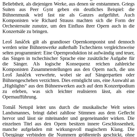
Beliebtheit, als diejenigen Werke, aus denen sie entstammen. Griegs
Suiten aus Peer Gynt geben ein deutliches Beispiel: die
Bühnenmusik wird fast nie als Ganzes aufgeführt. Auch
Komponisten wie Richard Strauss machten sich die Form der
Orchestersuite zunutze, um den Einfluss ihrer Opern auch in die
Konzertsäle zu bringen.
Leoš Janáček gilt als grandioser Opernkomponist und dennoch
werden seine Bühnenwerke außerhalb Tschechiens vergleichsweise
selten programmiert: Eine Opernproduktion ist aufwändig und teuer,
das Singen in tschechischer Sprache eine zusätzliche Aufgabe für
die Sänger. Als logische Konsequenz reichen zahlreiche
Komponisten Zusammenstellungen aus den Opern nach, die uns
Leoš Janáček verwehrte, wobei sie auf Sängerpartien oder
Bühnengeschehen verzichten. Dies ermöglicht uns, eine Auswahl an
„Highlights“ aus den Bühnenwerken auch auf dem Konzertpodium
zu erleben, was sich leichter realisieren lässt, als eine
Opernaufführung.
Tomáš Netopil leitet uns durch die musikalische Welt seines
Landsmannes, bringt dabei zahllose Stimmen aus dem Geflecht
hervor und lässt sie miteinander und gegeneinander wirken. Die
einzelnen Titel aus den Opern besitzen innere Geschlossenheit,
manche aufgeladen mit wirkungsvoll magischem Klang. Die
Übergänge verbinden die Nummern größtenteils geschickt, ohne