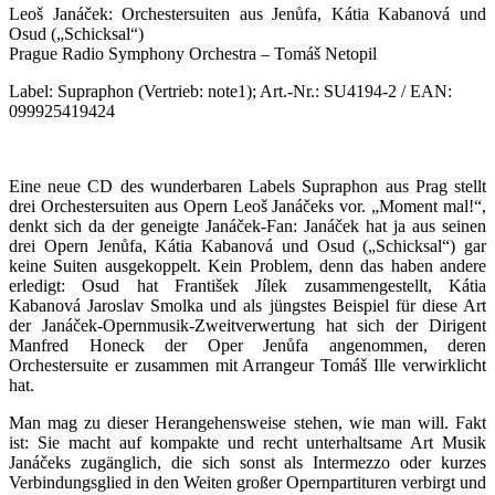
Leoš Janáček: Orchestersuiten aus Jenůfa, Kátia Kabanová und
Osud („Schicksal“)
Prague Radio Symphony Orchestra – Tomáš Netopil
Label: Supraphon (Vertrieb: note1); Art.-Nr.: SU4194-2 / EAN:
099925419424
Eine neue CD des wunderbaren Labels Supraphon aus Prag stellt
drei Orchestersuiten aus Opern Leoš Janáčeks vor. „Moment mal!“,
denkt sich da der geneigte Janáček-Fan: Janáček hat ja aus seinen
drei Opern Jenůfa, Kátia Kabanová und Osud („Schicksal“) gar
keine Suiten ausgekoppelt. Kein Problem, denn das haben andere
erledigt: Osud hat František Jílek zusammengestellt, Kátia
Kabanová Jaroslav Smolka und als jüngstes Beispiel für diese Art
der Janáček-Opernmusik-Zweitverwertung hat sich der Dirigent
Manfred Honeck der Oper Jenůfa angenommen, deren
Orchestersuite er zusammen mit Arrangeur Tomáš Ille verwirklicht
hat.
Man mag zu dieser Herangehensweise stehen, wie man will. Fakt
ist: Sie macht auf kompakte und recht unterhaltsame Art Musik
Janáčeks zugänglich, die sich sonst als Intermezzo oder kurzes
Verbindungsglied in den Weiten großer Opernpartituren verbirgt und