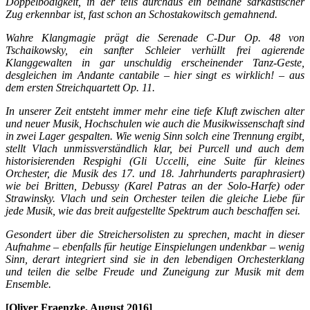
Doppelbödigkeit, in der teils durchaus ein beinahe sarkastischer
Zug erkennbar ist, fast schon an Schostakowitsch gemahnend.
Wahre Klangmagie prägt die Serenade C-Dur Op. 48 von
Tschaikowsky, ein sanfter Schleier verhüllt frei agierende
Klanggewalten in gar unschuldig erscheinender Tanz-Geste,
desgleichen im Andante cantabile – hier singt es wirklich! – aus
dem ersten Streichquartett Op. 11.
In unserer Zeit entsteht immer mehr eine tiefe Kluft zwischen alter
und neuer Musik, Hochschulen wie auch die Musikwissenschaft sind
in zwei Lager gespalten. Wie wenig Sinn solch eine Trennung ergibt,
stellt Vlach unmissverständlich klar, bei Purcell und auch dem
historisierenden Respighi (Gli Uccelli, eine Suite für kleines
Orchester, die Musik des 17. und 18. Jahrhunderts paraphrasiert)
wie bei Britten, Debussy (Karel Patras an der Solo-Harfe) oder
Strawinsky. Vlach und sein Orchester teilen die gleiche Liebe für
jede Musik, wie das breit aufgestellte Spektrum auch beschaffen sei.
Gesondert über die Streichersolisten zu sprechen, macht in dieser
Aufnahme – ebenfalls für heutige Einspielungen undenkbar – wenig
Sinn, derart integriert sind sie in den lebendigen Orchesterklang
und teilen die selbe Freude und Zuneigung zur Musik mit dem
Ensemble.
[Oliver Fraenzke, August 2016]