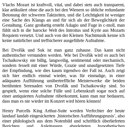
Vlachs Mozart ist kraftvoll, vital, und dabei stets auch transparent,
klar artikuliert ohne die auch bei den Wienern so übliche redundante
Betonung der schweren Taktzeiten, und die Leichtigkeit ist weniger
eine Sache des Klangs an und für sich als der Beweglichkeit der
Gestaltung. Ganz großartig ersteht Adagio und Fuge in c-moll, man
fühlt sich in die barocke Welt des Introitus und Kyrie aus Mozarts
Requiem versetzt. Und auch von der Kleinen Nachtmusik kenne ich
keine natürlicher und treffsicherer ausgeführte Aufnahme.
Bei Dvořák und Suk ist man ganz zuhause. Das kann nicht
authentischer verstanden werden. Wie bei Dvořák wird es auch bei
Tschaikowsky nie billig, langweilig, sentimental oder mechanisch,
sondern fesselt mit einer Würde, Grazie und unaufgesetzten Tiefe
der Empfindung, wie dies kaum irgendwo der Fall ist. Auch zeigt
sich hier endlich einmal wieder, was für einmalige, in einer
adäquaten Aufführung unübertreffliche Meisterwerke die beiden
berühmten Serenaden von Dvořák und Tschaikowsky sind. So
gespielt, wenn eine solche Fülle und Lebenskraft sogar noch auf
einer antiquierten Aufnahme rüberkommt, kann man nur bedauern,
dass man es nie wieder im Konzert wird hören können!
Henry Purcells King Arthur-Suite werden Verfechter der heute
landauf landab eingesickerten ‚historischen Aufführungspraxis’, also
einer philologisch aus dem Notenbild und schriftlich überlieferten
Berichten und Anleitungen abgeleiteten hypothetischen