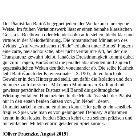
Der Pianist Jan Bartoš begegnet jedem der Werke auf eine eigene
Weise. Im frühen Variationswerk lässt er einen beinahe klassischen
Geist à la Beethoven oder Mendelssohn auferstehen, bleibt klar und
virtuos in der Melodieführung. Die romantischen Miniaturen des
Zyklus‘ „Auf verwachsenem Pfade“ erhalten unter Bartoš‘ Fingern
eine zarte, melancholische, aber nicht verträumte Art, bei der die
Transparenz gewahrt bleibt. Janáčeks Dreistimmigkeit kommt dabei
gut zum Tragen, Bartoš setzt die parallel ablaufenden und zugleich
gegensätzlichen Welten deutlich voneinander ab. Die selbe Klarheit
leiht Bartoš auch der Klaviersonate 1.X.1905, deren brachiale
Gewalt er in den Hintergrund stellt, um dafür die Isolation und den
Schmerz zu fokussieren. Mit einem Minimum an Kraft und mit
gewisser persönlicher Distanz will Bartoš die größtmögliche
Wirkung entfalten. Hineinziehen in die Musik lässt sich der Pianist
nur in den ersten beiden Sätzen von „Im Nebel“, deren
Unmittelbarkeit niemand entrinnen kann. Hier gelingt ein sensibel-
fragiles Spiel, wie man es von gelungenen Debussy-Aufnahmen
kennt; in den letzten beiden Sätzen kehrt er zu seinem präzisen und
mit einfachen Mitteln enorm geladenen Spiel zurück.
[Oliver Fraenzke, August 2019]