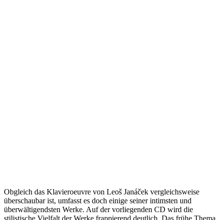
Obgleich das Klavieroeuvre von Leoš Janáček vergleichsweise
überschaubar ist, umfasst es doch einige seiner intimsten und
überwältigendsten Werke. Auf der vorliegenden CD wird die
stilistische Vielfalt der Werke frappierend deutlich. Das frühe Thema