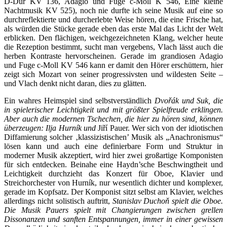
D-Dur KV 136, Adagio und Fuge c-Moll K 546, Eine kleine
Nachtmusik KV 525), noch nie durfte ich seine Musik auf eine so
durchreflektierte und durcherlebte Weise hören, die eine Frische hat,
als würden die Stücke gerade eben das erste Mal das Licht der Welt
erblicken. Den flächigen, weichgezeichneten Klang, welcher heute
die Rezeption bestimmt, sucht man vergebens, Vlach lässt auch die
herben Kontraste hervorscheinen. Gerade im grandiosen Adagio
und Fuge c-Moll KV 546 kann er damit den Hörer erschüttern, hier
zeigt sich Mozart von seiner progressivsten und wildesten Seite –
und Vlach denkt nicht daran, dies zu glätten.
Ein wahres Heimspiel sind selbstverständlich
Dvořák und Suk, die
in spielerischer Leichtigkeit und mit größter Spielfreude erklingen.
Aber auch die modernen Tschechen, die hier zu hören sind, können
überzeugen: Ilja Hurník und
Jiří Pauer. Wer sich von der idiotischen
Diffamierung solcher ‚klassizistischen’ Musik als „Anachronismus“
lösen kann und auch eine definierbare Form und Struktur in
moderner Musik akzeptiert, wird hier zwei großartige Komponisten
für sich entdecken. Beinahe eine Haydn’sche Beschwingtheit und
Leichtigkeit durchzieht das Konzert für Oboe, Klavier und
Streichorchester von Hurník, nur wesentlich dichter und komplexer,
gerade im Kopfsatz. Der Komponist sitzt selbst am Klavier, welches
allerdings nicht solistisch auftritt,
Stanislav Duchoň spielt die Oboe.
Die Musik Pauers spielt mit Changierungen zwischen grellen
Dissonanzen und sanften Entspannungen, immer in einer gewissen