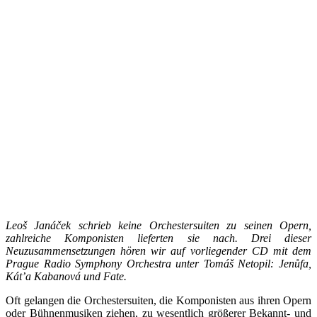
L
eoš Janáček
schrieb keine Orchestersuiten zu seinen Opern,
zahlreiche Komponisten lieferten sie nach. Drei dieser
Neuzusammensetzungen hören wir auf vorliegender CD mit dem
Prague Radio Symphony Orchestra unter
Tomáš Netopil:
Jenůfa,
Kát’a Kabanová und Fate.
Oft gelangen die Orchestersuiten, die Komponisten aus ihren Opern
oder Bühnenmusiken ziehen, zu wesentlich größerer Bekannt- und