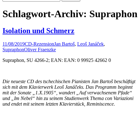
nach:
Schlagwort-Archiv: Supraphon
Isolation und Schmerz
11/08/2019
CD-Rezension
Jan Bartoš
,
Leoš Janáček
,
Supraphon
Oliver Fraenzke
Supraphon, SU 4266-2; EAN: EAN: 0 99925 42662 0
Die neueste CD des tschechischen Pianisten Jan Bartoš beschäftigt
sich mit dem Klavierwerk Leoš Janáčeks. Das Programm beginnt
mit der Sonate „1.X.1905“, wandert „Auf verwachsenem Pfade“
und „Im Nebel“ hin zu seinem Studienwerk Thema con Variazioni
und endet mit seinem letzten Klavierstück, Reminiscence.