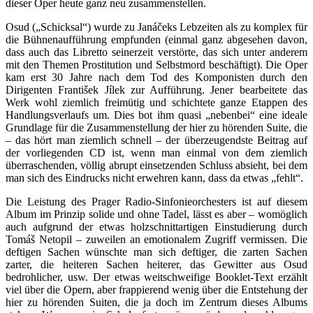
dieser Oper heute ganz neu zusammenstellen.
Osud („Schicksal“) wurde zu Janáčeks Lebzeiten als zu komplex für
die Bühnenaufführung empfunden (einmal ganz abgesehen davon,
dass auch das Libretto seinerzeit verstörte, das sich unter anderem
mit den Themen Prostitution und Selbstmord beschäftigt). Die Oper
kam erst 30 Jahre nach dem Tod des Komponisten durch den
Dirigenten František Jílek zur Aufführung. Jener bearbeitete das
Werk wohl ziemlich freimütig und schichtete ganze Etappen des
Handlungsverlaufs um. Dies bot ihm quasi „nebenbei“ eine ideale
Grundlage für die Zusammenstellung der hier zu hörenden Suite, die
– das hört man ziemlich schnell – der überzeugendste Beitrag auf
der vorliegenden CD ist, wenn man einmal von dem ziemlich
überraschenden, völlig abrupt einsetzenden Schluss absieht, bei dem
man sich des Eindrucks nicht erwehren kann, dass da etwas „fehlt“.
Die Leistung des Prager Radio-Sinfonieorchesters ist auf diesem
Album im Prinzip solide und ohne Tadel, lässt es aber – womöglich
auch aufgrund der etwas holzschnittartigen Einstudierung durch
Tomáš Netopil – zuweilen an emotionalem Zugriff vermissen. Die
deftigen Sachen wünschte man sich deftiger, die zarten Sachen
zarter, die heiteren Sachen heiterer, das Gewitter aus Osud
bedrohlicher, usw. Der etwas weitschweifige Booklet-Text erzählt
viel über die Opern, aber frappierend wenig über die Entstehung der
hier zu hörenden Suiten, die ja doch im Zentrum dieses Albums