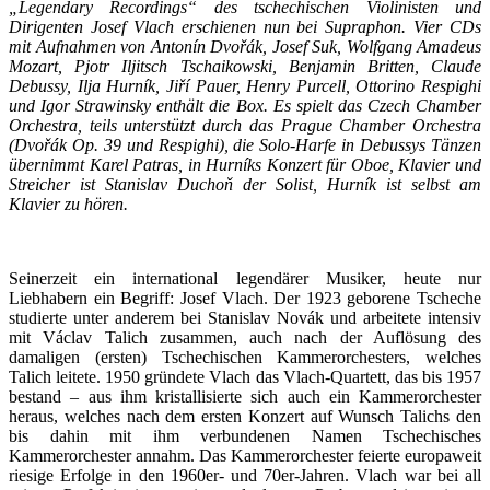
„Legendary Recordings“ des tschechischen Violinisten und
Dirigenten Josef Vlach erschienen nun bei Supraphon. Vier CDs
mit Aufnahmen von Antonín
Dvořák, Josef Suk, Wolfgang Amadeus
Mozart, Pjotr Iljitsch Tschaikowski, Benjamin Britten, Claude
Debussy, Ilja Hurník,
Jiří Pauer, Henry Purcell, Ottorino Respighi
und Igor Strawinsky enthält die Box. Es spielt das Czech Chamber
Orchestra, teils unterstützt durch das Prague Chamber Orchestra
(
Dvořák Op. 39 und Respighi), die Solo-Harfe in Debussys Tänzen
übernimmt Karel Patras, in Hurníks Konzert für Oboe, Klavier und
Streicher ist Stanislav Duchoň der Solist, Hurník ist selbst am
Klavier zu hören.
Seinerzeit ein international legendärer Musiker, heute nur
Liebhabern ein Begriff: Josef Vlach. Der 1923 geborene Tscheche
studierte unter anderem bei Stanislav Novák und arbeitete intensiv
mit Václav Talich zusammen, auch nach der Auflösung des
damaligen (ersten) Tschechischen Kammerorchesters, welches
Talich leitete. 1950 gründete Vlach das Vlach-Quartett, das bis 1957
bestand – aus ihm kristallisierte sich auch ein Kammerorchester
heraus, welches nach dem ersten Konzert auf Wunsch Talichs den
bis dahin mit ihm verbundenen Namen Tschechisches
Kammerorchester annahm. Das Kammerorchester feierte europaweit
riesige Erfolge in den 1960er- und 70er-Jahren. Vlach war bei all