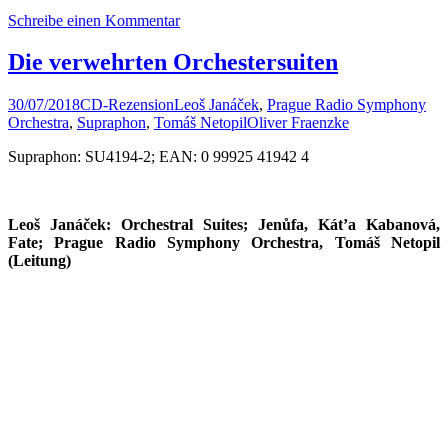
Schreibe einen Kommentar
Die verwehrten Orchestersuiten
30/07/2018
CD-Rezension
Leoš Janáček
,
Prague Radio Symphony
Orchestra
,
Supraphon
,
Tomáš Netopil
Oliver Fraenzke
Supraphon: SU4194-2; EAN: 0 99925 41942 4
Leoš Janáček: Orchestral Suites; Jenůfa, Kát’a Kabanová,
Fate; Prague Radio Symphony Orchestra, Tomáš Netopil
(Leitung)