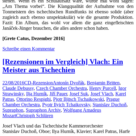
stehen. Wenn es ein Schulaufsatz wäre, würde mal wohl sagen:
„Am Thema vorbei“. Die Klangqualität der Aufnahme von den
Tonmeistern des tschechischen Rundfunks ist ebenso solide (aber
zugleich auch ebenso unspektakulär) wie die gesamte Produktion.
Fazit: Ein Album, das wohl vor allem die ganz eingefleischten
Janáček-Jünger brauchen, die alles andere schon haben.
[Grete Catus, Dezember 2016]
Schreibe einen Kommentar
[Rezensionen im Vergleich] Vlach: Ein
Meister aus Tschechien
22/08/2016
CD-Rezension
Antonín Dvořák
,
Benjamin Britten
,
Claude Debussy
,
Czech Chamber Orchestra
,
Henry Purcell
,
Igor
Strawinsky
,
Ilja Hurník
,
Jiří Pauer
,
Josef Suk
,
Josef Vlach
,
Karel
Patras
,
Ottorino Respighi
,
Pjotr Iljitsch Tschaikowski
,
Prague
Chamber Orchestra
,
Pyotr Ilyich Tchaikovsky
,
Stanislav Duchoň
,
Supraphon
,
Supraphon Archiv
,
Wolfgang Amadeus
Mozart
Christoph Schlüren
Josef Vlach und das Tschechische Kammerorchester
Stanislav Duchoň, Oboe; Ilya Hurník, Klavier; Karel Patras, Harfe