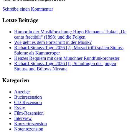
Schreibe einen Kommentar
Letzte Beiträge
Humor in der Musikforschung: Hugo Riemanns Traktat „De
cantu fractibili“ (1898) und die Folgen
Wie geht es dem Fortschritt in der Musik?
Richard-Strauss-Tage 2026 [2]: Mozart trifft späten Strauss,
Salome als Kammeroper
Henzes Requiem mit dem Münchner Rundfunkorchester
Richard-Strauss-Tage 2026 [1]: Schulfugen des jungen
Strauss und Bülows Nirvana
Kategorien
Anzeige
Buchrezension
CD-Rezension
Essay
Film-Rezension
Interview
Konzertrezension
Notenrezension