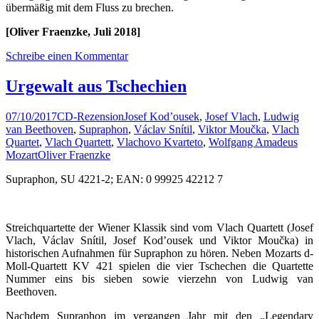
übermäßig mit dem Fluss zu brechen.
[Oliver Fraenzke, Juli 2018]
Schreibe einen Kommentar
Urgewalt aus Tschechien
07/10/2017
CD-Rezension
Josef Kod’ousek
,
Josef Vlach
,
Ludwig
van Beethoven
,
Supraphon
,
Václav Snítil
,
Viktor Moučka
,
Vlach
Quartet
,
Vlach Quartett
,
Vlachovo Kvarteto
,
Wolfgang Amadeus
Mozart
Oliver Fraenzke
Supraphon, SU 4221-2; EAN: 0 99925 42212 7
Streichquartette der Wiener Klassik sind vom Vlach Quartett (Josef
Vlach, Václav Snítil, Josef Kod’ousek und Viktor Moučka) in
historischen Aufnahmen für Supraphon zu hören. Neben Mozarts d-
Moll-Quartett KV 421 spielen die vier Tschechen die Quartette
Nummer eins bis sieben sowie vierzehn von Ludwig van
Beethoven.
Nachdem Supraphon im vergangen Jahr mit den „Legendary