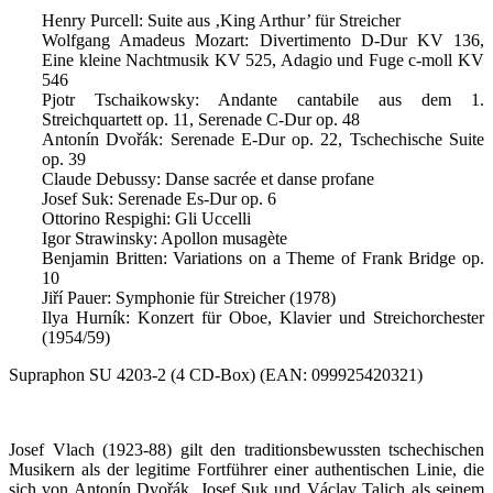
Henry Purcell: Suite aus ‚King Arthur’ für Streicher
Wolfgang Amadeus Mozart: Divertimento D-Dur KV 136,
Eine kleine Nachtmusik KV 525, Adagio und Fuge c-moll KV
546
Pjotr Tschaikowsky: Andante cantabile aus dem 1.
Streichquartett op. 11, Serenade C-Dur op. 48
Antonín Dvořák: Serenade E-Dur op. 22, Tschechische Suite
op. 39
Claude Debussy: Danse sacrée et danse profane
Josef Suk: Serenade Es-Dur op. 6
Ottorino Respighi: Gli Uccelli
Igor Strawinsky: Apollon musagète
Benjamin Britten: Variations on a Theme of Frank Bridge op.
10
Jiří Pauer: Symphonie für Streicher (1978)
Ilya Hurník: Konzert für Oboe, Klavier und Streichorchester
(1954/59)
Supraphon SU 4203-2 (4 CD-Box) (EAN: 099925420321)
Josef Vlach (1923-88) gilt den traditionsbewussten tschechischen
Musikern als der legitime Fortführer einer authentischen Linie, die
sich von Antonín Dvořák, Josef Suk und Václav Talich als seinem