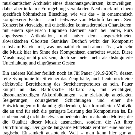
musikantischer Architekt eines dissonanzgewürzten, kurzweiligen,
dabei aber in klarer Formgebung verankerten Neobarock mit einem
spezifisch böhmischen Einschlag, wie wir das – in ornamentisch
komplexerer Faktur – auch teilweise von Martinů kennen. Sein
Konzert ist viersätzig, mit entschieden kontrastierenden Charakteren,
mit einem spielerisch filigranen Element auch bei harter, kurz
abgerissener Artikulation, und außer dem ausgezeichneten
slowakischen Oboisten Stanislav Duchoň wirkt der Komponist
selbst am Klavier mit, was uns natürlich auch ahnen lässt, wie sehr
die Musik hier im Sinne des Komponisten erarbeitet wurde. Diese
Musik mag nicht groß sein, doch sie bietet mehr als distinguierte
Unterhaltung und einprägsame Gesten.
Ein anderes Kaliber freilich noch ist Jiří Pauer (1919-2007), dessen
reife Symphonie für Streicher das Zeug hätte, auch heute noch eine
effektvolle Bereicherung des Streicherrepertoires zu sein. Pauer
knüpft an das Bartók’sche Barbaro an, mit wuchtigen,
dissonanzfreudigen Akkordbildungen, sehr zielstrebig angelegten
Steigerungen, couragierten Schichtungen und einer die
Entwicklungen offenkundig gliedernden, klar formulierten Motivik,
die an und für sich die geringste Leistung des Komponisten ist. Es
sind eindeutig nicht die etwas unbedeutenden markanten Motive, die
die Qualität dieser Musik ausmachen, sondern die Art ihrer
Durchführung. Der große langsame Mittelsatz eröffnet eine andere,
tragische Einsamkeit auslotende Welt – man kann hier gar an