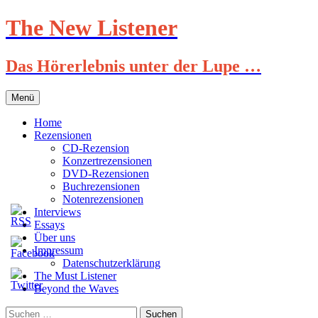
Zum
The New Listener
Inhalt
springen
Das Hörerlebnis unter der Lupe …
Menü
Home
Rezensionen
CD-Rezension
Konzertrezensionen
DVD-Rezensionen
Buchrezensionen
Notenrezensionen
Interviews
Essays
Über uns
Impressum
Datenschutzerklärung
The Must Listener
Beyond the Waves
Suchen