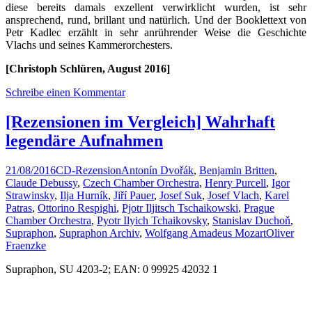
diese bereits damals exzellent verwirklicht wurden, ist sehr
ansprechend, rund, brillant und natürlich. Und der Booklettext von
Petr Kadlec erzählt in sehr anrührender Weise die Geschichte
Vlachs und seines Kammerorchesters.
[Christoph Schlüren, August 2016]
Schreibe einen Kommentar
[Rezensionen im Vergleich] Wahrhaft
legendäre Aufnahmen
21/08/2016
CD-Rezension
Antonín Dvořák
,
Benjamin Britten
,
Claude Debussy
,
Czech Chamber Orchestra
,
Henry Purcell
,
Igor
Strawinsky
,
Ilja Hurník
,
Jiří Pauer
,
Josef Suk
,
Josef Vlach
,
Karel
Patras
,
Ottorino Respighi
,
Pjotr Iljitsch Tschaikowski
,
Prague
Chamber Orchestra
,
Pyotr Ilyich Tchaikovsky
,
Stanislav Duchoň
,
Supraphon
,
Supraphon Archiv
,
Wolfgang Amadeus Mozart
Oliver
Fraenzke
Supraphon, SU 4203-2; EAN: 0 99925 42032 1