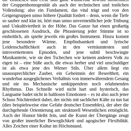
der Gruppenhomogenität als auch der technischen und tonlichen
Vollendung: also ein Fundament, das vital trägt und von den
Geigengruppen umso höhere Qualität fordert – denn, wenn die Tiefe
so sauber und klar ist, hört man umso unvermeidlicher jede Trübung
und Unkultiviertheit in der Höhe. Das Ganze hat einen großartig
geschlossenen Ausdruck, die Phrasierung jeder Stimme ist so
einheitlich, als spielte jeweils ein großes Instrument. Hinzu kommt
jene besondere Wärme, Empfindsamkeit und lyrische
Leidenschaftlichkeit auch in den verträumtesten und
introvertiertesten Episoden, und jene subtil beschwingte
Musikanterie, wie sie den Tschechen wie keinem anderen Volk zu
eigen ist – eine Süße auch, die etwas herber und viel unschuldiger
ist als etwa jene des Wiener Stils. Über allem liegt ein
unaussprechlicher Zauber, ein Geheimnis der Beseeltheit, ein
wunderbar ausgeglichenes Verhältnis von immerwährendem Gesang
und nie ins Mechanische umkippendem noch erlahmenden
Rhythmus. Das Schnelle wird nicht hart und hysterisch, das
Langsame badet nicht in haltlosen Emotionen – es ist also auch jener
Schuss Nüchternheit dabei, der nichts mit sachlicher Kälte zu tun hat
(dies beispielsweise eine Gefahr deutscher Ensembles), der aber die
durchgehende Orientierung am strukturell Wesentlichen ermöglicht.
Auch der Humor bleibt fein, und die Kunst der Übergänge zeugt
von großer innerlicher Beweglichkeit und agogischer Flexibilität.
Alles Zeichen einer Kultur im Höchststand.