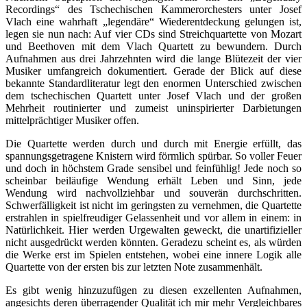
Recordings“ des Tschechischen Kammerorchesters unter Josef
Vlach eine wahrhaft „legendäre“ Wiederentdeckung gelungen ist,
legen sie nun nach: Auf vier CDs sind Streichquartette von Mozart
und Beethoven mit dem Vlach Quartett zu bewundern. Durch
Aufnahmen aus drei Jahrzehnten wird die lange Blütezeit der vier
Musiker umfangreich dokumentiert. Gerade der Blick auf diese
bekannte Standardliteratur legt den enormen Unterschied zwischen
dem tschechischen Quartett unter Josef Vlach und der großen
Mehrheit routinierter und zumeist uninspirierter Darbietungen
mittelprächtiger Musiker offen.
Die Quartette werden durch und durch mit Energie erfüllt, das
spannungsgetragene Knistern wird förmlich spürbar. So voller Feuer
und doch in höchstem Grade sensibel und feinfühlig! Jede noch so
scheinbar beiläufige Wendung erhält Leben und Sinn, jede
Wendung wird nachvollziehbar und souverän durchschritten.
Schwerfälligkeit ist nicht im geringsten zu vernehmen, die Quartette
erstrahlen in spielfreudiger Gelassenheit und vor allem in einem: in
Natürlichkeit. Hier werden Urgewalten geweckt, die unartifizieller
nicht ausgedrückt werden könnten. Geradezu scheint es, als würden
die Werke erst im Spielen entstehen, wobei eine innere Logik alle
Quartette von der ersten bis zur letzten Note zusammenhält.
Es gibt wenig hinzuzufügen zu diesen exzellenten Aufnahmen,
angesichts deren überragender Qualität ich mir mehr Vergleichbares