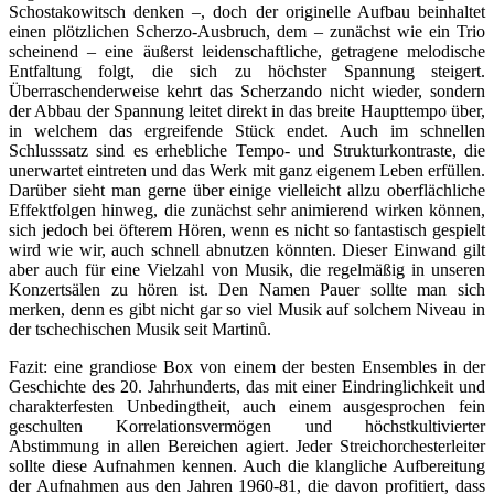
Schostakowitsch denken –, doch der originelle Aufbau beinhaltet
einen plötzlichen Scherzo-Ausbruch, dem – zunächst wie ein Trio
scheinend – eine äußerst leidenschaftliche, getragene melodische
Entfaltung folgt, die sich zu höchster Spannung steigert.
Überraschenderweise kehrt das Scherzando nicht wieder, sondern
der Abbau der Spannung leitet direkt in das breite Haupttempo über,
in welchem das ergreifende Stück endet. Auch im schnellen
Schlusssatz sind es erhebliche Tempo- und Strukturkontraste, die
unerwartet eintreten und das Werk mit ganz eigenem Leben erfüllen.
Darüber sieht man gerne über einige vielleicht allzu oberflächliche
Effektfolgen hinweg, die zunächst sehr animierend wirken können,
sich jedoch bei öfterem Hören, wenn es nicht so fantastisch gespielt
wird wie wir, auch schnell abnutzen könnten. Dieser Einwand gilt
aber auch für eine Vielzahl von Musik, die regelmäßig in unseren
Konzertsälen zu hören ist. Den Namen Pauer sollte man sich
merken, denn es gibt nicht gar so viel Musik auf solchem Niveau in
der tschechischen Musik seit Martinů.
Fazit: eine grandiose Box von einem der besten Ensembles in der
Geschichte des 20. Jahrhunderts, das mit einer Eindringlichkeit und
charakterfesten Unbedingtheit, auch einem ausgesprochen fein
geschulten Korrelationsvermögen und höchstkultivierter
Abstimmung in allen Bereichen agiert. Jeder Streichorchesterleiter
sollte diese Aufnahmen kennen. Auch die klangliche Aufbereitung
der Aufnahmen aus den Jahren 1960-81, die davon profitiert, dass