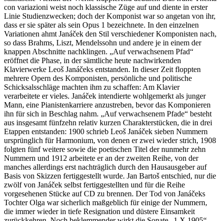
con variazioni weist noch klassische Züge auf und diente in erster
Linie Studienzwecken; doch der Komponist war so angetan von ihr,
dass er sie später als sein Opus 1 bezeichnete. In den einzelnen
Variationen ahmt Janáček den Stil verschiedener Komponisten nach,
so dass Brahms, Liszt, Mendelssohn und andere je in einem der
knappen Abschnitte nachklingen. „Auf verwachsenem Pfad“
eröffnet die Phase, in der sämtliche heute nachwirkenden
Klavierwerke Leoš Janáčeks entstanden. In dieser Zeit floppten
mehrere Opern des Komponisten, persönliche und politische
Schicksalsschläge machten ihm zu schaffen: Am Klavier
verarbeitete er vieles. Janáček intendierte wohlgemerkt als junger
Mann, eine Pianistenkarriere anzustreben, bevor das Komponieren
ihn für sich in Beschlag nahm. „Auf verwachsenem Pfade“ besteht
aus insgesamt fünfzehn relativ kurzen Charakterstücken, die in drei
Etappen entstanden: 1900 schrieb Leoš Janáček sieben Nummern
ursprünglich für Harmonium, von denen er zwei wieder strich, 1908
folgten fünf weitere sowie die poetischen Titel der nunmehr zehn
Nummern und 1912 arbeitete er an der zweiten Reihe, von der
manches allerdings erst nachträglich durch den Hausausgeber auf
Basis von Skizzen fertiggestellt wurde. Jan Bartoš entschied, nur die
zwölf von Janáček selbst fertiggestellten und für die Reihe
vorgesehenen Stücke auf CD zu brennen. Der Tod von Janáčeks
Tochter Olga war sicherlich maßgeblich für einige der Nummern,
die immer wieder in tiefe Resignation und düstere Einsamkeit
zurückkehren. Noch beklemmender wirkt die Sonate „1.X.1905“,