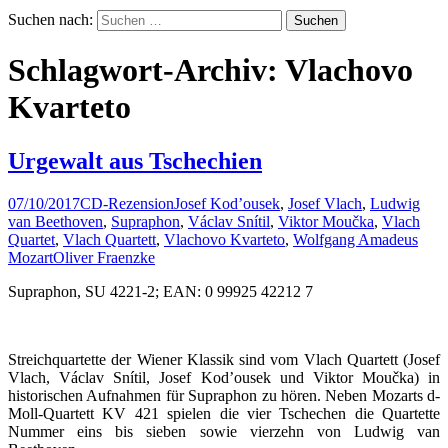
Suchen nach:
Schlagwort-Archiv: Vlachovo
Kvarteto
Urgewalt aus Tschechien
07/10/2017
CD-Rezension
Josef Kod’ousek
,
Josef Vlach
,
Ludwig
van Beethoven
,
Supraphon
,
Václav Snítil
,
Viktor Moučka
,
Vlach
Quartet
,
Vlach Quartett
,
Vlachovo Kvarteto
,
Wolfgang Amadeus
Mozart
Oliver Fraenzke
Supraphon, SU 4221-2; EAN: 0 99925 42212 7
Streichquartette der Wiener Klassik sind vom Vlach Quartett (Josef
Vlach, Václav Snítil, Josef Kod’ousek und Viktor Moučka) in
historischen Aufnahmen für Supraphon zu hören. Neben Mozarts d-
Moll-Quartett KV 421 spielen die vier Tschechen die Quartette
Nummer eins bis sieben sowie vierzehn von Ludwig van