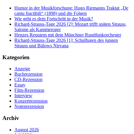
Humor in der Musikforschung: Hugo Riemanns Traktat „De
cantu fractibili“ (1898) und die Folgen
Wie geht es dem Fortschritt in der Musik?
Richard-Strauss-Tage 2026 [2]: Mozart trifft späten Strauss,
Salome als Kammeroper
Henzes Requiem mit dem Münchner Rundfunkorchester
Richard-Strauss-Tage 2026 [1]: Schulfugen des jungen
Strauss und Bülows Nirvana
Kategorien
Anzeige
Buchrezension
CD-Rezension
Essay
Film-Rezension
Interview
Konzertrezension
Notenrezension
Archiv
August 2026