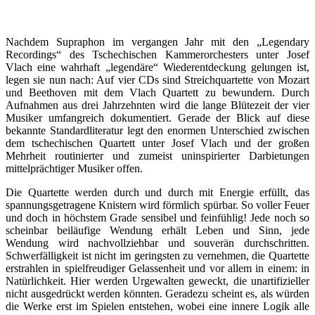
Nachdem Supraphon im vergangen Jahr mit den „Legendary
Recordings“ des Tschechischen Kammerorchesters unter Josef
Vlach eine wahrhaft „legendäre“ Wiederentdeckung gelungen ist,
legen sie nun nach: Auf vier CDs sind Streichquartette von Mozart
und Beethoven mit dem Vlach Quartett zu bewundern. Durch
Aufnahmen aus drei Jahrzehnten wird die lange Blütezeit der vier
Musiker umfangreich dokumentiert. Gerade der Blick auf diese
bekannte Standardliteratur legt den enormen Unterschied zwischen
dem tschechischen Quartett unter Josef Vlach und der großen
Mehrheit routinierter und zumeist uninspirierter Darbietungen
mittelprächtiger Musiker offen.
Die Quartette werden durch und durch mit Energie erfüllt, das
spannungsgetragene Knistern wird förmlich spürbar. So voller Feuer
und doch in höchstem Grade sensibel und feinfühlig! Jede noch so
scheinbar beiläufige Wendung erhält Leben und Sinn, jede
Wendung wird nachvollziehbar und souverän durchschritten.
Schwerfälligkeit ist nicht im geringsten zu vernehmen, die Quartette
erstrahlen in spielfreudiger Gelassenheit und vor allem in einem: in
Natürlichkeit. Hier werden Urgewalten geweckt, die unartifizieller
nicht ausgedrückt werden könnten. Geradezu scheint es, als würden
die Werke erst im Spielen entstehen, wobei eine innere Logik alle