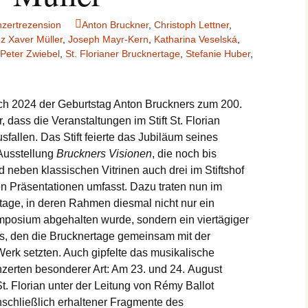
zertrezension
Anton Bruckner
,
Christoph Lettner
,
z Xaver Müller
,
Joseph Mayr-Kern
,
Katharina Veselská
,
Peter Zwiebel
,
St. Florianer Brucknertage
,
Stefanie Huber
,
ich 2024 der Geburtstag Anton Bruckners zum 200.
, dass die Veranstaltungen im Stift St. Florian
fallen. Das Stift feierte das Jubiläum seines
 Ausstellung
Bruckners Visionen
, die noch bis
neben klassischen Vitrinen auch drei im Stiftshof
llen Präsentationen umfasst. Dazu traten nun im
rtage, in deren Rahmen diesmal nicht nur ein
mposium abgehalten wurde, sondern ein viertägiger
ss, den die Brucknertage gemeinsam mit der
Werk setzten. Auch gipfelte das musikalische
erten besonderer Art: Am 23. und 24. August
t. Florian unter der Leitung von Rémy Ballot
schließlich erhaltener Fragmente des