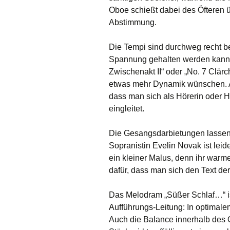
Oboe schießt dabei des Öfteren ü
Abstimmung.
Die Tempi sind durchweg recht bed
Spannung gehalten werden kann. 
Zwischenakt II“ oder „No. 7 Clär
etwas mehr Dynamik wünschen. Alle
dass man sich als Hörerin oder H
eingleitet.
Die Gesangsdarbietungen lassen s
Sopranistin Evelin Novak ist leide
ein kleiner Malus, denn ihr warm
dafür, dass man sich den Text d
Das Melodram „Süßer Schlaf…“ ist
Aufführungs-Leitung: In optimalem
Auch die Balance innerhalb des O