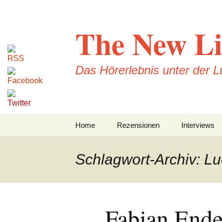
Zum
Inhalt
The New Li
springen
Das Hörerlebnis unter der 
Home
Rezensionen
Interviews
CD-Rezension
Schlagwort-Archiv: L
Konzertrezensionen
DVD-Rezensionen
Fabian Ende
Buchrezensionen