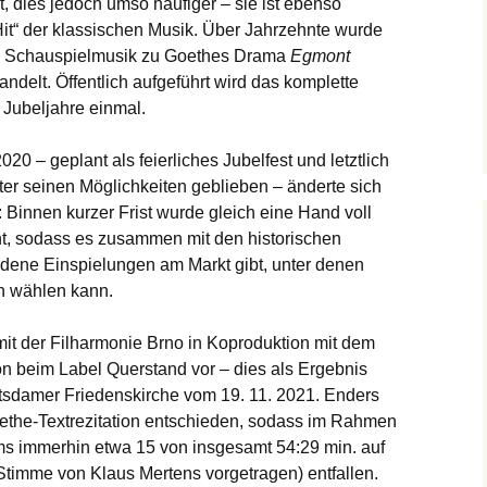
t, dies jedoch umso häufiger – sie ist ebenso
Hit“ der klassischen Musik. Über Jahrzehnte wurde
s Schauspielmusik zu Goethes Drama
Egmont
andelt. Öffentlich aufgeführt wird das komplette
e Jubeljahre einmal.
0 – geplant als feierliches Jubelfest und letztlich
ter seinen Möglichkeiten geblieben – änderte sich
Binnen kurzer Frist wurde gleich eine Hand voll
ht, sodass es zusammen mit den historischen
dene Einspielungen am Markt gibt, unter denen
n wählen kann.
mit der Filharmonie Brno in Koproduktion mit dem
on beim Label Querstand vor – dies als Ergebnis
otsdamer Friedenskirche vom 19. 11. 2021. Enders
oethe-Textrezitation entschieden, sodass im Rahmen
ms immerhin etwa 15 von insgesamt 54:29 min. auf
 Stimme von Klaus Mertens vorgetragen) entfallen.