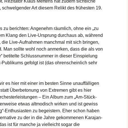
obt. Rezitator Klaus Mertens hat zudem sichtliche
, schwelgender Art diesem Relikt des frühesten 19.
 zu berichten: Angenehm räumlich, ohne ein „zu
esem Klang den Live-Ursprung durchaus ab, während
 die Live-Aufnahmen manchmal mit sich bringen,
d. Man sollte wohl noch anmerken, dass die als von
 betitelte Schlussnummer in dieser Einspielung
Publikums gefolgt ist (das ohrenscheinlich sehr
wir es hier mit einer im besten Sinne unauffälligen
statt Überbetonung von Extremen gibt es hier
rchesterleistungen – Ein Album zum „Am-Stück-
lenweise etwas altmodisch wirken und ist gewiss
ng“-Enthusiasten zu begeistern. Eher schon haben
lternative zu der in die Jahre gekommenen Karajan-
s ist für manche ja vielleicht sogar die