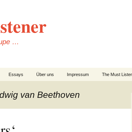
stener
Lupe …
Essays
Über uns
Impressum
The Must Liste
Datenschutzerklärung
udwig van Beethoven
rs‘