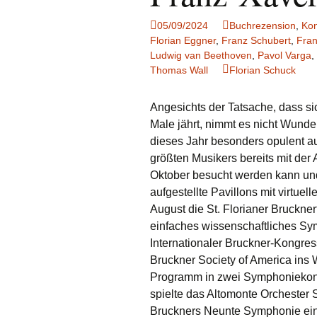
05/09/2024
Buchrezension
,
Kon
Florian Eggner
,
Franz Schubert
,
Fran
Ludwig van Beethoven
,
Pavol Varga
,
Thomas Wall
Florian Schuck
Angesichts der Tatsache, dass s
Male jährt, nimmt es nicht Wunder
dieses Jahr besonders opulent aus
größten Musikers bereits mit der
Oktober besucht werden kann und 
aufgestellte Pavillons mit virtue
August die St. Florianer Bruckne
einfaches wissenschaftliches Sy
Internationaler Bruckner-Kongre
Bruckner Society of America ins 
Programm in zwei Symphoniekonz
spielte das Altomonte Orchester S
Bruckners Neunte Symphonie ein