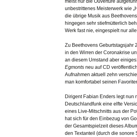
meist nur die Ouvertüre aufgeführ
unbestrittenes Meisterwerk wie „
die übrige Musik aus Beethoven
hingegen sehr stiefmütterlich beh
Werk fast nie, eingespielt nur all
Zu Beethovens Geburtstagsjahr 202
in den Wirren der Coronakrise un
an diesem Umstand aber einiges: 
Egmonts
neu auf CD veröffentlic
Aufnahmen aktuell zehn verschie
man komfortabel seinen Favorite
Dirigent Fabian Enders legt nun 
Deutschlandfunk eine elfte Versi
eines Live-Mitschnitts aus der P
hat sich für den Einbezug von G
der Gesamtspielzeit dieses Albu
den Textanteil (durch die sonore