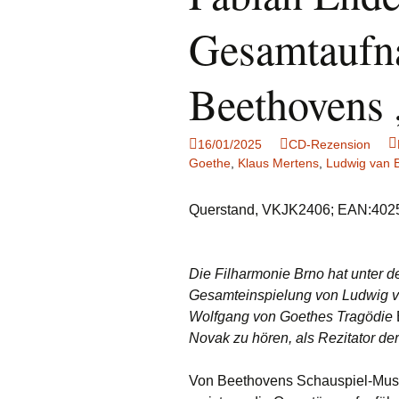
Notenrezensionen
Gesamtaufn
Beethovens
16/01/2025
CD-Rezension
Goethe
,
Klaus Mertens
,
Ludwig van 
Querstand, VKJK2406; EAN:40
Die Filharmonie Brno hat unter d
Gesamteinspielung von Ludwig v
Wolfgang von Goethes Tragödie
Novak zu hören, als Rezitator de
Von Beethovens Schauspiel-Mus