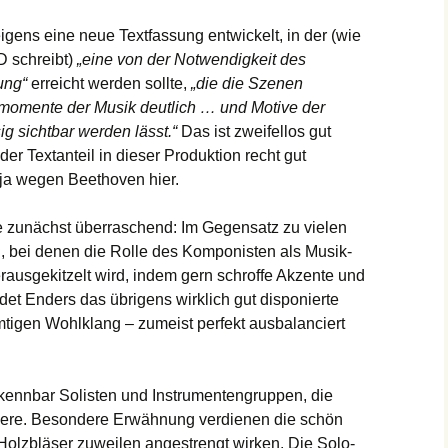
igens eine neue Textfassung entwickelt, in der (wie
D schreibt)
„eine von der Notwendigkeit des
ung“
erreicht werden sollte,
„die die Szenen
momente der Musik deutlich … und Motive der
g sichtbar werden lässt.“
Das ist zweifellos gut
der Textanteil in dieser Produktion recht gut
r ja wegen Beethoven hier.
 zunächst überraschend: Im Gegensatz zu vielen
bei denen die Rolle des Komponisten als Musik-
ausgekitzelt wird, indem gern schroffe Akzente und
idet Enders das übrigens wirklich gut disponierte
tigen Wohlklang – zumeist perfekt ausbalanciert
erkennbar Solisten und Instrumentengruppen, die
ndere. Besondere Erwähnung verdienen die schön
Holzbläser zuweilen angestrengt wirken. Die Solo-