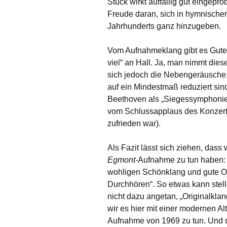
Stück wirkt auffällig gut eingepr
Freude daran, sich in hymnischer
Jahrhunderts ganz hinzugeben.
Vom Aufnahmeklang gibt es Gutes
viel“ an Hall. Ja, man nimmt di
sich jedoch die Nebengeräusche,
auf ein Mindestmaß reduziert sin
Beethoven als „Siegessymphonie“
vom Schlussapplaus des Konzert-
zufrieden war).
Als Fazit lässt sich ziehen, dass 
Egmont
-Aufnahme zu tun haben: 
wohligen Schönklang und gute O
Durchhören“. So etwas kann stel
nicht dazu angetan, „Originalkla
wir es hier mit einer modernen A
Aufnahme von 1969 zu tun. Und da