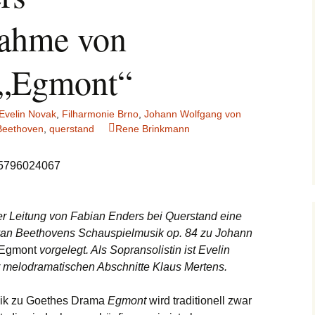
ahme von
 „Egmont“
Evelin Novak
,
Filharmonie Brno
,
Johann Wolfgang von
Beethoven
,
querstand
Rene Brinkmann
25796024067
er Leitung von Fabian Enders bei Querstand eine
an Beethovens Schauspielmusik op. 84 zu Johann
Egmont
vorgelegt. Als Sopransolistin ist Evelin
r melodramatischen Abschnitte Klaus Mertens.
ik zu Goethes Drama
Egmont
wird traditionell zwar