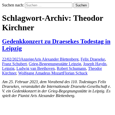
Suchen nach:
Schlagwort-Archiv: Theodor
Kirchner
Gedenkkonzert zu Draesekes Todestag in
Leipzig
22/02/2023
Anzeige
Aris Alexander Blettenberg
,
Felix Draeseke
,
Franz Schubert
,
Grieg-Begegnungsstätte Leipzig
,
Joseph Haydn
,
Leipzig
,
Ludwig van Beethoven
,
Robert Schumann
,
Theodor
Kirchner
,
Wolfgang Amadeus Mozart
Florian Schuck
Am 25. Februar 2023, dem Vorabend des 110. Todestages Felix
Draesekes, veranstaltet die Internationale Draeseke-Gesellschaft e.
V. ein Gedenkkonzert in der Grieg-Begegnungsstätte in Leipzig. Es
spielt der Pianist Aris Alexander Blettenberg.