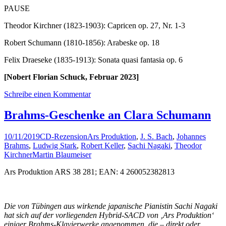
PAUSE
Theodor Kirchner (1823-1903): Capricen op. 27, Nr. 1-3
Robert Schumann (1810-1856): Arabeske op. 18
Felix Draeseke (1835-1913): Sonata quasi fantasia op. 6
[Nobert Florian Schuck, Februar 2023]
Schreibe einen Kommentar
Brahms-Geschenke an Clara Schumann
10/11/2019
CD-Rezension
Ars Produktion
,
J. S. Bach
,
Johannes
Brahms
,
Ludwig Stark
,
Robert Keller
,
Sachi Nagaki
,
Theodor
Kirchner
Martin Blaumeiser
Ars Produktion ARS 38 281; EAN: 4 260052382813
Die von Tübingen aus wirkende japanische Pianistin Sachi Nagaki
hat sich auf der vorliegenden Hybrid-SACD von ‚Ars Produktion‘
einiger Brahms-Klavierwerke angenommen, die – direkt oder