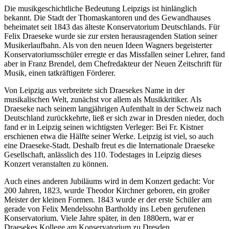
Die musikgeschichtliche Bedeutung Leipzigs ist hinlänglich
bekannt. Die Stadt der Thomaskantoren und des Gewandhauses
beheimatet seit 1843 das älteste Konservatorium Deutschlands. Für
Felix Draeseke wurde sie zur ersten herausragenden Station seiner
Musikerlaufbahn. Als von den neuen Ideen Wagners begeisterter
Konservatoriumsschüler erregte er das Missfallen seiner Lehrer, fand
aber in Franz Brendel, dem Chefredakteur der Neuen Zeitschrift für
Musik, einen tatkräftigen Förderer.
Von Leipzig aus verbreitete sich Draesekes Name in der
musikalischen Welt, zunächst vor allem als Musikkritiker. Als
Draeseke nach seinem langjährigen Aufenthalt in der Schweiz nach
Deutschland zurückkehrte, ließ er sich zwar in Dresden nieder, doch
fand er in Leipzig seinen wichtigsten Verleger: Bei Fr. Kistner
erschienen etwa die Hälfte seiner Werke. Leipzig ist viel, so auch
eine Draeseke-Stadt. Deshalb freut es die Internationale Draeseke
Gesellschaft, anlässlich des 110. Todestages in Leipzig dieses
Konzert veranstalten zu können.
Auch eines anderen Jubiläums wird in dem Konzert gedacht: Vor
200 Jahren, 1823, wurde Theodor Kirchner geboren, ein großer
Meister der kleinen Formen. 1843 wurde er der erste Schüler am
gerade von Felix Mendelssohn Bartholdy ins Leben gerufenen
Konservatorium. Viele Jahre später, in den 1880ern, war er
Draesekes Kollege am Konservatorium zu Dresden.