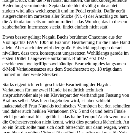
nötige Druck und die Nervosität abhanden; die stückübergreifende
Bedeutung verminderter Septakkorde bleibt völlig unbeachtet –
zudem wird alles weichgespült und im Pedal ertränkt. Dafür gerät
ausgerechnet im zartesten aller Stücke (Nr. 4) der Anschlag zu hart,
die Artikulation seltsam unkontrolliert – das Wunder, das in diesem
zauberhaften Intermezzo steckt, findet einfach nicht statt!
Etwas besser gelingt Nagaki Bachs berühmte Chaconne aus der
Violinpartita BWV 1004 in Brahms‘ Bearbeitung für die linke Hand
allein. Aber auch hier wird der große Entwicklungsbogen derart
nivelliert, dass trotz konsequent umgesetzten Wohlklangs gerade im
ersten Drittel Langeweile aufkommt. Brahms‘ erst 1927
erschienene, weitgriffige zweihändige Bearbeitung des langsamen
d-Moll Variationssatzes aus dem Streichsextett op. 18 trägt dann
immerhin über weite Strecken.
Starks eigentlich recht geschickte Bearbeitung der Haydn-
Variationen für nur zwei Hände ist natürlich technisch
anspruchsvoller als je ein Klavierpart der vierhändigen Fassung von
Brahms selbst. Was hier dargeboten wird, ist aber schlicht
inakzeptabel! Frau Nagakis technisches Vermögen bei den schnellen
und daher auch heiklen Variationen (Nr. 5 und 6) und beim Finale
reicht gerade mal für – gefühlt – das halbe Tempo! Auch wenn man
die Orchesterversion nicht kennt, wirkt dies geradezu lächerlich. An
so ein Stück sollte man sich doch bitteschön nur dann wagen, wenn
man über die nötige Virtuosität verfügt: Das wäre mal was für Yuja