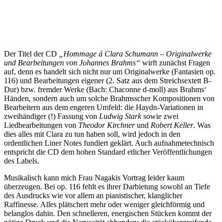
Der Titel der CD
„Hommage á Clara Schumann – Originalwerke
und Bearbeitungen von Johannes Brahms“
wirft zunächst Fragen
auf, denn es handelt sich nicht nur um Originalwerke (Fantasien op.
116) und Bearbeitungen eigener (2. Satz aus dem Streichsextett B-
Dur) bzw. fremder Werke (Bach: Chaconne d-moll) aus Brahms‘
Händen, sondern auch um solche Brahmsscher Kompositionen von
Bearbeitern aus dem engeren Umfeld: die Haydn-Variationen in
zweihändiger (!) Fassung von
Ludwig Stark
sowie zwei
Liedbearbeitungen von
Theodor Kirchner
und
Robert Keller
. Was
dies alles mit Clara zu tun haben soll, wird jedoch in den
ordentlichen Liner Notes fundiert geklärt. Auch aufnahmetechnisch
entspricht die CD dem hohen Standard etlicher Veröffentlichungen
des Labels.
Musikalisch kann mich Frau Nagakis Vortrag leider kaum
überzeugen. Bei op. 116 fehlt es ihrer Darbietung sowohl an Tiefe
des Ausdrucks wie vor allem an pianistischer, klanglicher
Raffinesse. Alles plätschert mehr oder weniger gleichförmig und
belanglos dahin. Den schnelleren, energischen Stücken kommt der