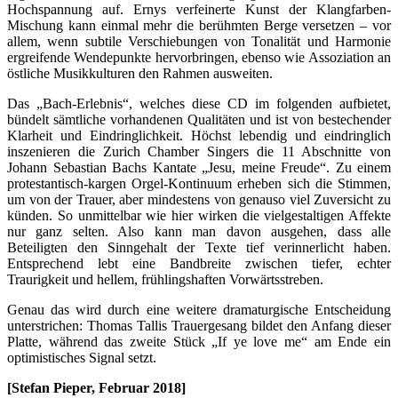
Hochspannung auf. Ernys verfeinerte Kunst der Klangfarben-
Mischung kann einmal mehr die berühmten Berge versetzen – vor
allem, wenn subtile Verschiebungen von Tonalität und Harmonie
ergreifende Wendepunkte hervorbringen, ebenso wie Assoziation an
östliche Musikkulturen den Rahmen ausweiten.
Das „Bach-Erlebnis“, welches diese CD im folgenden aufbietet,
bündelt sämtliche vorhandenen Qualitäten und ist von bestechender
Klarheit und Eindringlichkeit. Höchst lebendig und eindringlich
inszenieren die Zurich Chamber Singers die 11 Abschnitte von
Johann Sebastian Bachs Kantate „Jesu, meine Freude“. Zu einem
protestantisch-kargen Orgel-Kontinuum erheben sich die Stimmen,
um von der Trauer, aber mindestens von genauso viel Zuversicht zu
künden. So unmittelbar wie hier wirken die vielgestaltigen Affekte
nur ganz selten. Also kann man davon ausgehen, dass alle
Beteiligten den Sinngehalt der Texte tief verinnerlicht haben.
Entsprechend lebt eine Bandbreite zwischen tiefer, echter
Traurigkeit und hellem, frühlingshaften Vorwärtsstreben.
Genau das wird durch eine weitere dramaturgische Entscheidung
unterstrichen: Thomas Tallis Trauergesang bildet den Anfang dieser
Platte, während das zweite Stück „If ye love me“ am Ende ein
optimistisches Signal setzt.
[Stefan Pieper, Februar 2018]