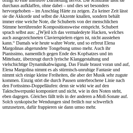
bringt so eine intensive Darbietung hervor. Die Kontraste lässt sie
durchaus aufklaffen, ohne dabei – und dies sei besonders
hervorgehoben – im Anschlag Härte zu zeigen. Zu keiner Zeit lässt
sie die Akkorde und selbst die Akzente knallen, sondern behält
immer eine weiche Note, die Schuberts von der menschlichen
Stimme herrührender Kompositionsweise entspricht. Schubert
sprach selbst aus: „[W]eil ich das vermaledeyte Hacken, welches
auch ausgezeichneten Clavierspielern eigen ist, nicht ausstehen
kann.“ Damals wie heute wahre Worte, und so erfreut Elena
Margolinas abgerundete Tongebung umso mehr. Auch ihr
Pianissimo, namentlich gegen Ende des Kopfsatzes und im
Mittelsatz, überzeugt durch lyrische Klanggestaltung und
vielschichtige Dynamikabwägung. Das Finale braust voran und auf,
Elena Margolina nimmt es als stürmisch-unruhige Fantasie und
nimmt sich einige kleine Freiheiten, die aber der Musik sehr zugute
kommen. Einzig stört die durch Pausen unterbrochene Linie nach
den Fortissimo-Doppelläufen: denn sie wirkt wie auf den
Taktschwerpunkt komponiert und nicht, wie in den Noten steht,
eben dagegen. Gleiches fällt teils in der anderen a-Moll-Sonate auf.
Solch synkopische Wendungen sind freilich nur schwerlich
umzusetzen, dafür frappieren sie dann umso mehr.