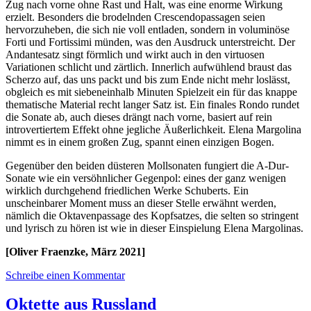
Zug nach vorne ohne Rast und Halt, was eine enorme Wirkung
erzielt. Besonders die brodelnden Crescendopassagen seien
hervorzuheben, die sich nie voll entladen, sondern in voluminöse
Forti und Fortissimi münden, was den Ausdruck unterstreicht. Der
Andantesatz singt förmlich und wirkt auch in den virtuosen
Variationen schlicht und zärtlich. Innerlich aufwühlend braust das
Scherzo auf, das uns packt und bis zum Ende nicht mehr loslässt,
obgleich es mit siebeneinhalb Minuten Spielzeit ein für das knappe
thematische Material recht langer Satz ist. Ein finales Rondo rundet
die Sonate ab, auch dieses drängt nach vorne, basiert auf rein
introvertiertem Effekt ohne jegliche Äußerlichkeit. Elena Margolina
nimmt es in einem großen Zug, spannt einen einzigen Bogen.
Gegenüber den beiden düsteren Mollsonaten fungiert die A-Dur-
Sonate wie ein versöhnlicher Gegenpol: eines der ganz wenigen
wirklich durchgehend friedlichen Werke Schuberts. Ein
unscheinbarer Moment muss an dieser Stelle erwähnt werden,
nämlich die Oktavenpassage des Kopfsatzes, die selten so stringent
und lyrisch zu hören ist wie in dieser Einspielung Elena Margolinas.
[Oliver Fraenzke, März 2021]
Schreibe einen Kommentar
Oktette aus Russland