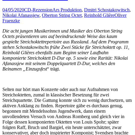
04/05/2020
CD-Rezension
Ars Produktion
,
Dmitri Schostakowitsch
,
Nikolai Afanassjew
,
Oberton String Octet
,
Reinhold Glière
Oliver
Fraenzke
Die acht jungen Musikerinnen und Musiker des Oberton String
Octets präsentieren uns auf beeindruckende Weise das kaum
gespielte Streichoktettrepertoire aus Russland. Auf dem Programm
stehen Schostakowitschs frühe Zwei Stücke für Streichoktett op. 11,
Reinhold Glières ebenfalls zum Beginn seiner Laufbahn
komponierte Streichoktett D-Dur op. 5 sowie eine Rarität: Nikolai
Afanassjew mit seinem Doppelquartett D-Dur, welches den
Beinamen „Einzugsfest
“ trägt.
Selten nur hört man Konzerte oder auch nur Aufnahmen von
Streichoktetten, zumal in klassischer Besetzung für zwei
Streichquartette. Die Gattung konnte sich zu wenig durchsetzen, um
aktiven Anklang zu finden. Repertoire gäbe es durchaus genug,
begonnen mit Mendelssohns Jugendwerk, dann einem
unvollendeten Versuch von Andreas Romberg und gleich vier in
Folge dessen komponierten Oktetten von Louis Spohr; später
folgten Raff, Bruch und Bargiel, ein heute unterschätzter, zwar
konservativer, aber doch inspirierter Komponist; Svendsen brachte