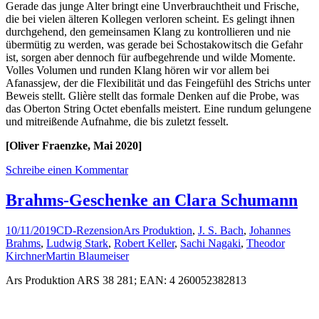
Gerade das junge Alter bringt eine Unverbrauchtheit und Frische,
die bei vielen älteren Kollegen verloren scheint. Es gelingt ihnen
durchgehend, den gemeinsamen Klang zu kontrollieren und nie
übermütig zu werden, was gerade bei Schostakowitsch die Gefahr
ist, sorgen aber dennoch für aufbegehrende und wilde Momente.
Volles Volumen und runden Klang hören wir vor allem bei
Afanassjew, der die Flexibilität und das Feingefühl des Strichs unter
Beweis stellt. Glière stellt das formale Denken auf die Probe, was
das Oberton String Octet ebenfalls meistert. Eine rundum gelungene
und mitreißende Aufnahme, die bis zuletzt fesselt.
[Oliver Fraenzke, Mai 2020]
Schreibe einen Kommentar
Brahms-Geschenke an Clara Schumann
10/11/2019
CD-Rezension
Ars Produktion
,
J. S. Bach
,
Johannes
Brahms
,
Ludwig Stark
,
Robert Keller
,
Sachi Nagaki
,
Theodor
Kirchner
Martin Blaumeiser
Ars Produktion ARS 38 281; EAN: 4 260052382813