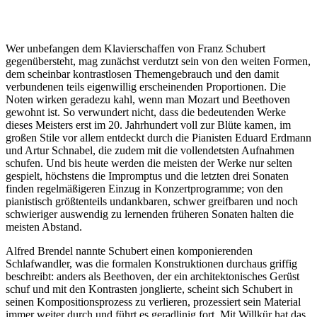
Wer unbefangen dem Klavierschaffen von Franz Schubert
gegenübersteht, mag zunächst verdutzt sein von den weiten Formen,
dem scheinbar kontrastlosen Themengebrauch und den damit
verbundenen teils eigenwillig erscheinenden Proportionen. Die
Noten wirken geradezu kahl, wenn man Mozart und Beethoven
gewohnt ist. So verwundert nicht, dass die bedeutenden Werke
dieses Meisters erst im 20. Jahrhundert voll zur Blüte kamen, im
großen Stile vor allem entdeckt durch die Pianisten Eduard Erdmann
und Artur Schnabel, die zudem mit die vollendetsten Aufnahmen
schufen. Und bis heute werden die meisten der Werke nur selten
gespielt, höchstens die Impromptus und die letzten drei Sonaten
finden regelmäßigeren Einzug in Konzertprogramme; von den
pianistisch größtenteils undankbaren, schwer greifbaren und noch
schwieriger auswendig zu lernenden früheren Sonaten halten die
meisten Abstand.
Alfred Brendel nannte Schubert einen komponierenden
Schlafwandler, was die formalen Konstruktionen durchaus griffig
beschreibt: anders als Beethoven, der ein architektonisches Gerüst
schuf und mit den Kontrasten jonglierte, scheint sich Schubert in
seinen Kompositionsprozess zu verlieren, prozessiert sein Material
immer weiter durch und führt es geradlinig fort. Mit Willkür hat das