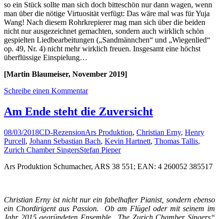
so ein Stück sollte man sich doch bitteschön nur dann wagen, wenn
man über die nötige Virtuosität verfügt: Das wäre mal was für Yuja
Wang! Nach diesem Rohrkrepierer mag man sich über die beiden
nicht nur ausgezeichnet gemachten, sondern auch wirklich schön
gespielten Liedbearbeitungen („Sandmännchen“ und „Wiegenlied“
op. 49, Nr. 4) nicht mehr wirklich freuen. Insgesamt eine höchst
überflüssige Einspielung…
[Martin Blaumeiser, November 2019]
Schreibe einen Kommentar
Am Ende steht die Zuversicht
08/03/2018
CD-Rezension
Ars Produktion
,
Christian Erny
,
Henry
Purcell
,
Johann Sebastian Bach
,
Kevin Hartnett
,
Thomas Tallis
,
Zurich Chamber Singers
Stefan Pieper
Ars Produktion Schumacher, ARS 38 551; EAN: 4 260052 385517
Christian Erny ist nicht nur ein fabelhafter Pianist, sondern ebenso
ein Chordirigent aus Passion. Ob am Flügel oder mit seinem im
Jahr 2015 gegründeten Ensemble „The Zurich Chamber Singers“