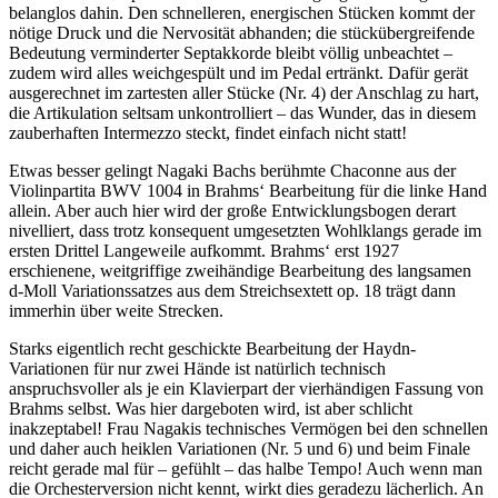
belanglos dahin. Den schnelleren, energischen Stücken kommt der
nötige Druck und die Nervosität abhanden; die stückübergreifende
Bedeutung verminderter Septakkorde bleibt völlig unbeachtet –
zudem wird alles weichgespült und im Pedal ertränkt. Dafür gerät
ausgerechnet im zartesten aller Stücke (Nr. 4) der Anschlag zu hart,
die Artikulation seltsam unkontrolliert – das Wunder, das in diesem
zauberhaften Intermezzo steckt, findet einfach nicht statt!
Etwas besser gelingt Nagaki Bachs berühmte Chaconne aus der
Violinpartita BWV 1004 in Brahms‘ Bearbeitung für die linke Hand
allein. Aber auch hier wird der große Entwicklungsbogen derart
nivelliert, dass trotz konsequent umgesetzten Wohlklangs gerade im
ersten Drittel Langeweile aufkommt. Brahms‘ erst 1927
erschienene, weitgriffige zweihändige Bearbeitung des langsamen
d-Moll Variationssatzes aus dem Streichsextett op. 18 trägt dann
immerhin über weite Strecken.
Starks eigentlich recht geschickte Bearbeitung der Haydn-
Variationen für nur zwei Hände ist natürlich technisch
anspruchsvoller als je ein Klavierpart der vierhändigen Fassung von
Brahms selbst. Was hier dargeboten wird, ist aber schlicht
inakzeptabel! Frau Nagakis technisches Vermögen bei den schnellen
und daher auch heiklen Variationen (Nr. 5 und 6) und beim Finale
reicht gerade mal für – gefühlt – das halbe Tempo! Auch wenn man
die Orchesterversion nicht kennt, wirkt dies geradezu lächerlich. An