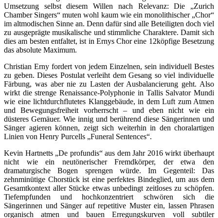
Umsetzung selbst diesem Willen nach Relevanz: Die „Zurich
Chamber Singers“ muten wohl kaum wie ein monolithischer „Chor“
im altmodischen Sinne an. Denn dafür sind alle Beteiligten doch viel
zu ausgeprägte musikalische und stimmliche Charaktere. Damit sich
dies am besten entfaltet, ist in Ernys Chor eine 12köpfige Besetzung
das absolute Maximum.
Christian Erny fordert von jedem Einzelnen, sein individuell Bestes
zu geben. Dieses Postulat verleiht dem Gesang so viel individuelle
Färbung, was aber nie zu Lasten der Ausbalancierung geht. Also
wirkt die strenge Renaissance-Polyphonie in Tallis Salvator Mundi
wie eine lichtdurchflutetes Klanggebäude, in dem Luft zum Atmen
und Bewegungsfreiheit vorherrscht – und eben nicht wie ein
düsteres Gemäuer. Wie innig und berührend diese Sängerinnen und
Sänger agieren können, zeigt sich weiterhin in den choralartigen
Linien von Henry Purcells „Funeral Sentences“.
Kevin Hartnetts „De profundis“ aus dem Jahr 2016 wirkt überhaupt
nicht wie ein neutönerischer Fremdkörper, der etwa den
dramaturgische Bogen sprengen würde. Im Gegenteil: Das
zehnminütige Chorstück ist eine perfektes Bindeglied, um aus dem
Gesamtkontext aller Stücke etwas unbedingt zeitloses zu schöpfen.
Tiefempfunden und hochkonzentriert schwören sich die
Sängerinnen und Sänger auf repetitive Muster ein, lassen Phrasen
organisch atmen und bauen Erregungskurven voll subtiler