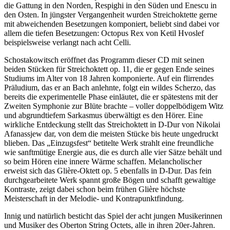
die Gattung in den Norden, Respighi in den Süden und Enescu in
den Osten. In jüngster Vergangenheit wurden Streichoktette gerne
mit abweichenden Besetzungen komponiert, beliebt sind dabei vor
allem die tiefen Besetzungen: Octopus Rex von Ketil Hvoslef
beispielsweise verlangt nach acht Celli.
Schostakowitsch eröffnet das Programm dieser CD mit seinen
beiden Stücken für Streichoktett op. 11, die er gegen Ende seines
Studiums im Alter von 18 Jahren komponierte. Auf ein flirrendes
Präludium, das er an Bach anlehnte, folgt ein wildes Scherzo, das
bereits die experimentelle Phase einläutet, die er spätestens mit der
Zweiten Symphonie zur Blüte brachte – voller doppelbödigem Witz
und abgrundtiefem Sarkasmus überwältigt es den Hörer. Eine
wirkliche Entdeckung stellt das Streichoktett in D-Dur von Nikolai
Afanassjew dar, von dem die meisten Stücke bis heute ungedruckt
blieben. Das „Einzugsfest“ betitelte Werk strahlt eine freundliche
wie sanftmütige Energie aus, die es durch alle vier Sätze behält und
so beim Hören eine innere Wärme schaffen. Melancholischer
erweist sich das Glière-Oktett op. 5 ebenfalls in D-Dur. Das fein
durchgearbeitete Werk spannt große Bögen und schafft gewaltige
Kontraste, zeigt dabei schon beim frühen Glière höchste
Meisterschaft in der Melodie- und Kontrapunktfindung.
Innig und natürlich besticht das Spiel der acht jungen Musikerinnen
und Musiker des Oberton String Octets, alle in ihren 20er-Jahren.