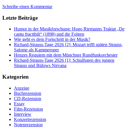
Schreibe einen Kommentar
Letzte Beiträge
Humor in der Musikforschung: Hugo Riemanns Traktat „De
cantu fractibili“ (1898) und die Folgen
Wie geht es dem Fortschritt in der Musik?
Richard-Strauss-Tage 2026 [2]: Mozart trifft späten Strauss,
Salome als Kammeroper
Henzes Requiem mit dem Münchner Rundfunkorchester
Richard-Strauss-Tage 2026 [1]: Schulfugen des jungen
Strauss und Bülows Nirvana
Kategorien
Anzeige
Buchrezension
CD-Rezension
Essay
Film-Rezension
Interview
Konzertrezension
Notenrezension