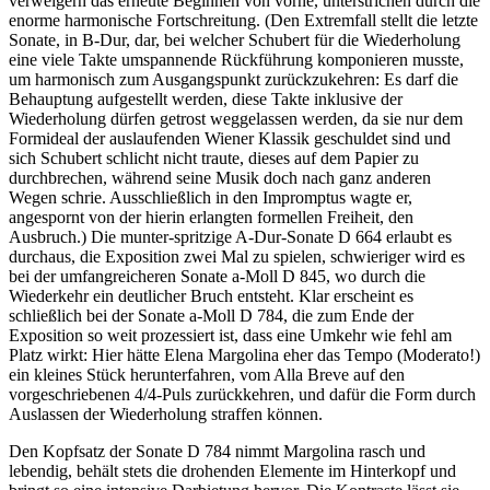
verweigern das erneute Beginnen von vorne, unterstrichen durch die
enorme harmonische Fortschreitung. (Den Extremfall stellt die letzte
Sonate, in B-Dur, dar, bei welcher Schubert für die Wiederholung
eine viele Takte umspannende Rückführung komponieren musste,
um harmonisch zum Ausgangspunkt zurückzukehren: Es darf die
Behauptung aufgestellt werden, diese Takte inklusive der
Wiederholung dürfen getrost weggelassen werden, da sie nur dem
Formideal der auslaufenden Wiener Klassik geschuldet sind und
sich Schubert schlicht nicht traute, dieses auf dem Papier zu
durchbrechen, während seine Musik doch nach ganz anderen
Wegen schrie. Ausschließlich in den Impromptus wagte er,
angespornt von der hierin erlangten formellen Freiheit, den
Ausbruch.) Die munter-spritzige A-Dur-Sonate D 664 erlaubt es
durchaus, die Exposition zwei Mal zu spielen, schwieriger wird es
bei der umfangreicheren Sonate a-Moll D 845, wo durch die
Wiederkehr ein deutlicher Bruch entsteht. Klar erscheint es
schließlich bei der Sonate a-Moll D 784, die zum Ende der
Exposition so weit prozessiert ist, dass eine Umkehr wie fehl am
Platz wirkt: Hier hätte Elena Margolina eher das Tempo (Moderato!)
ein kleines Stück herunterfahren, vom Alla Breve auf den
vorgeschriebenen 4/4-Puls zurückkehren, und dafür die Form durch
Auslassen der Wiederholung straffen können.
Den Kopfsatz der Sonate D 784 nimmt Margolina rasch und
lebendig, behält stets die drohenden Elemente im Hinterkopf und