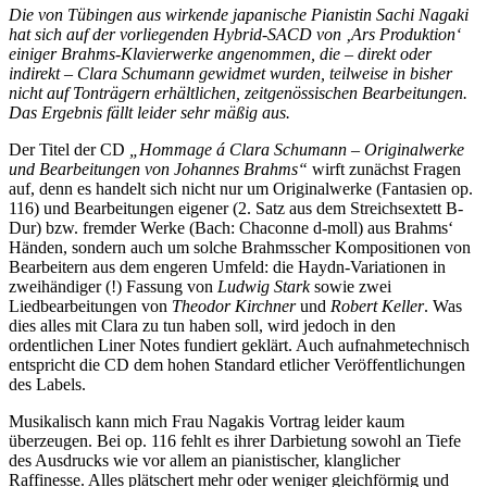
Die von Tübingen aus wirkende japanische Pianistin Sachi Nagaki
hat sich auf der vorliegenden Hybrid-SACD von ‚Ars Produktion‘
einiger Brahms-Klavierwerke angenommen, die – direkt oder
indirekt – Clara Schumann gewidmet wurden, teilweise in bisher
nicht auf Tonträgern erhältlichen, zeitgenössischen Bearbeitungen.
Das Ergebnis fällt leider sehr mäßig aus.
Der Titel der CD
„Hommage á Clara Schumann – Originalwerke
und Bearbeitungen von Johannes Brahms“
wirft zunächst Fragen
auf, denn es handelt sich nicht nur um Originalwerke (Fantasien op.
116) und Bearbeitungen eigener (2. Satz aus dem Streichsextett B-
Dur) bzw. fremder Werke (Bach: Chaconne d-moll) aus Brahms‘
Händen, sondern auch um solche Brahmsscher Kompositionen von
Bearbeitern aus dem engeren Umfeld: die Haydn-Variationen in
zweihändiger (!) Fassung von
Ludwig Stark
sowie zwei
Liedbearbeitungen von
Theodor Kirchner
und
Robert Keller
. Was
dies alles mit Clara zu tun haben soll, wird jedoch in den
ordentlichen Liner Notes fundiert geklärt. Auch aufnahmetechnisch
entspricht die CD dem hohen Standard etlicher Veröffentlichungen
des Labels.
Musikalisch kann mich Frau Nagakis Vortrag leider kaum
überzeugen. Bei op. 116 fehlt es ihrer Darbietung sowohl an Tiefe
des Ausdrucks wie vor allem an pianistischer, klanglicher
Raffinesse. Alles plätschert mehr oder weniger gleichförmig und