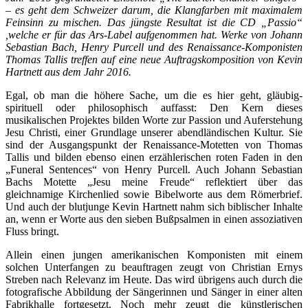
– es geht dem Schweizer darum, die Klangfarben mit maximalem
Feinsinn zu mischen. Das jüngste Resultat ist die CD „Passio“
,welche er für das Ars-Label aufgenommen hat. Werke von Johann
Sebastian Bach, Henry Purcell und des Renaissance-Komponisten
Thomas Tallis treffen auf eine neue Auftragskomposition von Kevin
Hartnett aus dem Jahr 2016.
Egal, ob man die höhere Sache, um die es hier geht, gläubig-
spirituell oder philosophisch auffasst: Den Kern dieses
musikalischen Projektes bilden Worte zur Passion und Auferstehung
Jesu Christi, einer Grundlage unserer abendländischen Kultur. Sie
sind der Ausgangspunkt der Renaissance-Motetten von Thomas
Tallis und bilden ebenso einen erzählerischen roten Faden in den
„Funeral Sentences“ von Henry Purcell. Auch Johann Sebastian
Bachs Motette „Jesu meine Freude“ reflektiert über das
gleichnamige Kirchenlied sowie Bibelworte aus dem Römerbrief.
Und auch der blutjunge Kevin Hartnett nahm sich biblischer Inhalte
an, wenn er Worte aus den sieben Bußpsalmen in einen assoziativen
Fluss bringt.
Allein einen jungen amerikanischen Komponisten mit einem
solchen Unterfangen zu beauftragen zeugt von Christian Ernys
Streben nach Relevanz im Heute. Das wird übrigens auch durch die
fotografische Abbildung der Sängerinnen und Sänger in einer alten
Fabrikhalle fortgesetzt. Noch mehr zeugt die künstlerischen