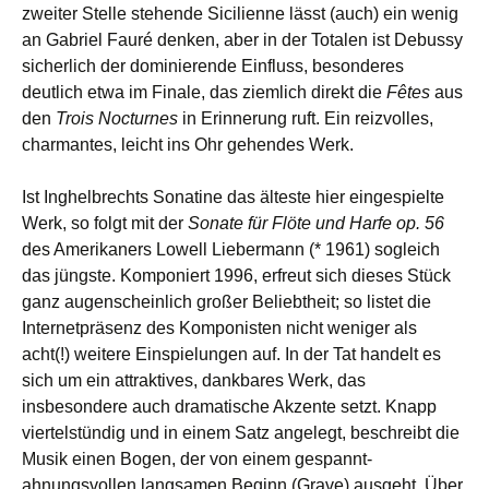
zweiter Stelle stehende Sicilienne lässt (auch) ein wenig
an Gabriel Fauré denken, aber in der Totalen ist Debussy
sicherlich der dominierende Einfluss, besonderes
deutlich etwa im Finale, das ziemlich direkt die
Fêtes
aus
den
Trois Nocturnes
in Erinnerung ruft. Ein reizvolles,
charmantes, leicht ins Ohr gehendes Werk.
Ist Inghelbrechts Sonatine das älteste hier eingespielte
Werk, so folgt mit der
Sonate für Flöte und Harfe op. 56
des Amerikaners Lowell Liebermann (* 1961) sogleich
das jüngste. Komponiert 1996, erfreut sich dieses Stück
ganz augenscheinlich großer Beliebtheit; so listet die
Internetpräsenz des Komponisten nicht weniger als
acht(!) weitere Einspielungen auf. In der Tat handelt es
sich um ein attraktives, dankbares Werk, das
insbesondere auch dramatische Akzente setzt. Knapp
viertelstündig und in einem Satz angelegt, beschreibt die
Musik einen Bogen, der von einem gespannt-
ahnungsvollen langsamen Beginn (Grave) ausgeht. Über