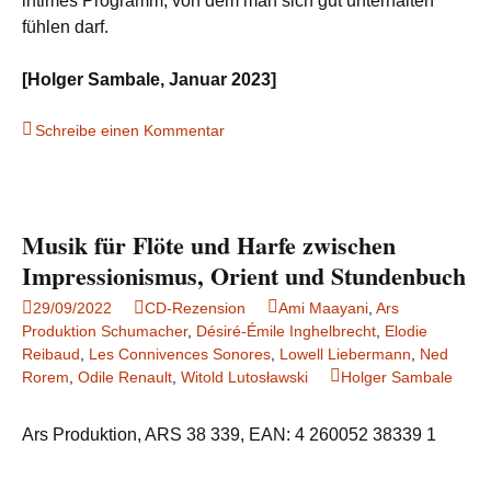
intimes Programm, von dem man sich gut unterhalten
fühlen darf.
[Holger Sambale, Januar 2023]
Schreibe einen Kommentar
Musik für Flöte und Harfe zwischen
Impressionismus, Orient und Stundenbuch
29/09/2022
CD-Rezension
Ami Maayani
,
Ars
Produktion Schumacher
,
Désiré-Émile Inghelbrecht
,
Elodie
Reibaud
,
Les Connivences Sonores
,
Lowell Liebermann
,
Ned
Rorem
,
Odile Renault
,
Witold Lutosławski
Holger Sambale
Ars Produktion, ARS 38 339, EAN: 4 260052 38339 1