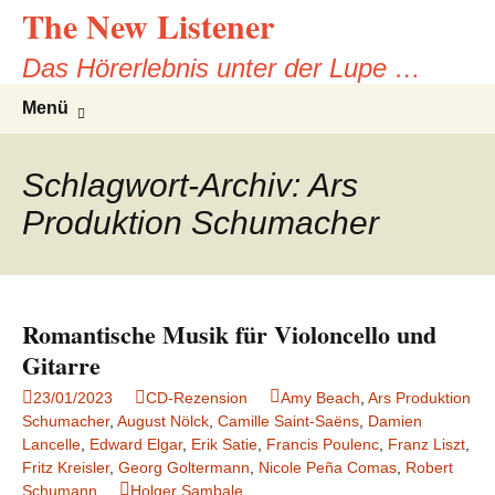
The New Listener
Zum
Inhalt
Das Hörerlebnis unter der Lupe …
springen
Suche
Menü
nach:
Schlagwort-Archiv: Ars
Produktion Schumacher
Romantische Musik für Violoncello und
Gitarre
23/01/2023
CD-Rezension
Amy Beach
,
Ars Produktion
Schumacher
,
August Nölck
,
Camille Saint-Saëns
,
Damien
Lancelle
,
Edward Elgar
,
Erik Satie
,
Francis Poulenc
,
Franz Liszt
,
Fritz Kreisler
,
Georg Goltermann
,
Nicole Peña Comas
,
Robert
Schumann
Holger Sambale