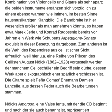
Kombination von Violoncello und Gitarre als sehr apart;
die beiden Instrumente ergänzen sich vorzüglich zu
einem ebenso warmen wie intimen, im besten Sinne
hausmusikartigen Klangbild. Die Bandbreite ist hier
wesentlich größer als man annehmen könnte, so haben
etwa Marek Jerie und Konrad Ragossnig bereits vor
Jahren ein Werk wie Schuberts
Arpeggione-Sonate
exquisit in dieser Besetzung dargeboten. Zum anderen ist
die Wahl des Repertoires aus cellistischer Sicht
erfreulich, weil hier u.a. eine Reihe von Piècen des
Cellisten August Nölck (1862–1928) vorgestellt werden,
der manchem Celloschüler ein Begriff sein dürfte, dessen
Werk aber diskographisch eher spärlich erschlossen ist.
Die Gitarre spielt Peña Comas’ Ehemann Damien
Lancelle, aus dessen Feder auch die Bearbeitungen
stammen.
Nölcks
Amoroso
, eine Valse lente, mit der die CD beginnt
und nach der sie auch benannt ist, repräsentiert