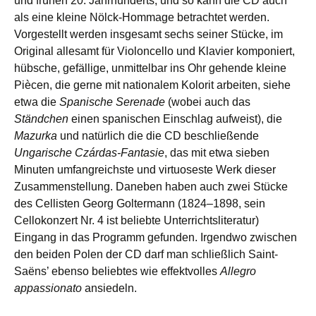
und frühen 20. Jahrhunderts, und so kann die CD auch
als eine kleine Nölck-Hommage betrachtet werden.
Vorgestellt werden insgesamt sechs seiner Stücke, im
Original allesamt für Violoncello und Klavier komponiert,
hübsche, gefällige, unmittelbar ins Ohr gehende kleine
Piècen, die gerne mit nationalem Kolorit arbeiten, siehe
etwa die
Spanische Serenade
(wobei auch das
Ständchen
einen spanischen Einschlag aufweist), die
Mazurka
und natürlich die die CD beschließende
Ungarische Czárdas-Fantasie
, das mit etwa sieben
Minuten umfangreichste und virtuoseste Werk dieser
Zusammenstellung. Daneben haben auch zwei Stücke
des Cellisten Georg Goltermann (1824–1898, sein
Cellokonzert Nr. 4 ist beliebte Unterrichtsliteratur)
Eingang in das Programm gefunden. Irgendwo zwischen
den beiden Polen der CD darf man schließlich Saint-
Saëns’ ebenso beliebtes wie effektvolles
Allegro
appassionato
ansiedeln.