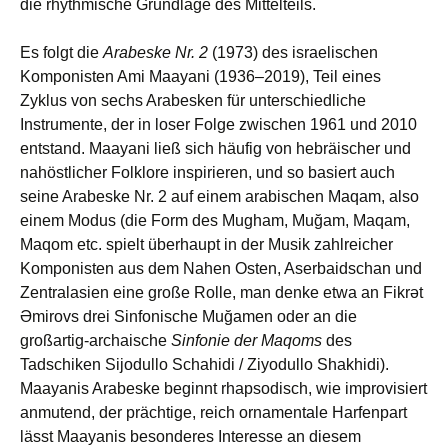
die rhythmische Grundlage des Mittelteils.
Es folgt die
Arabeske Nr. 2
(1973) des israelischen
Komponisten Ami Maayani (1936–2019), Teil eines
Zyklus von sechs Arabesken für unterschiedliche
Instrumente, der in loser Folge zwischen 1961 und 2010
entstand. Maayani ließ sich häufig von hebräischer und
nahöstlicher Folklore inspirieren, und so basiert auch
seine Arabeske Nr. 2 auf einem arabischen Maqam, also
einem Modus (die Form des Mugham, Muğam, Maqam,
Maqom etc. spielt überhaupt in der Musik zahlreicher
Komponisten aus dem Nahen Osten, Aserbaidschan und
Zentralasien eine große Rolle, man denke etwa an Fikrət
Əmirovs drei Sinfonische Muğamen oder an die
großartig-archaische
Sinfonie der Maqoms
des
Tadschiken Sijodullo Schahidi / Ziyodullo Shakhidi).
Maayanis Arabeske beginnt rhapsodisch, wie improvisiert
anmutend, der prächtige, reich ornamentale Harfenpart
lässt Maayanis besonderes Interesse an diesem