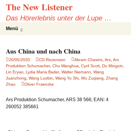
The New Listener
Zum
Inhalt
Das Hörerlebnis unter der Lupe …
springen
Suchen
Menü
nach:
Aus China und nach China
20/05/2020
CD-Rezension
Abram Chasins
,
Ars
,
Ars
Produktion Schumacher
,
Chu Wanghua
,
Cyril Scott
,
Du Mingxin
,
Lin Eryao
,
Lydia Maria Bader
,
Walter Niemann
,
Wang
Juanzhong
,
Wang Luobin
,
Wang Yu Shi
,
Wu Zuqiang
,
Zhang
Zhao
Oliver Fraenzke
Ars Produktion Schumacher, ARS 38 566; EAN: 4
260052 385661