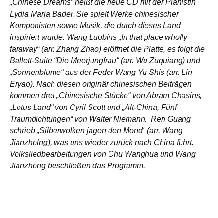
„Chinese Dreams“ heißt die neue CD mit der Pianistin
Lydia Maria Bader. Sie spielt Werke chinesischer
Komponisten sowie Musik, die durch dieses Land
inspiriert wurde. Wang Luobins „In that place wholly
faraway“ (arr. Zhang Zhao) eröffnet die Platte, es folgt die
Ballett-Suite “Die Meerjungfrau“ (arr. Wu Zuquiang) und
„Sonnenblume“ aus der Feder Wang Yu Shis (arr. Lin
Eryao). Nach diesen originär chinesischen Beiträgen
kommen drei „Chinesische Stücke“ von Abram Chasins,
„Lotus Land“ von Cyril Scott und „Alt-China, Fünf
Traumdichtungen“ von Walter Niemann. Ren Guang
schrieb „Silberwolken jagen den Mond“ (arr. Wang
Jianzholng), was uns wieder zurück nach China führt.
Volksliedbearbeitungen von Chu Wanghua und Wang
Jianzhong beschließen das Programm.