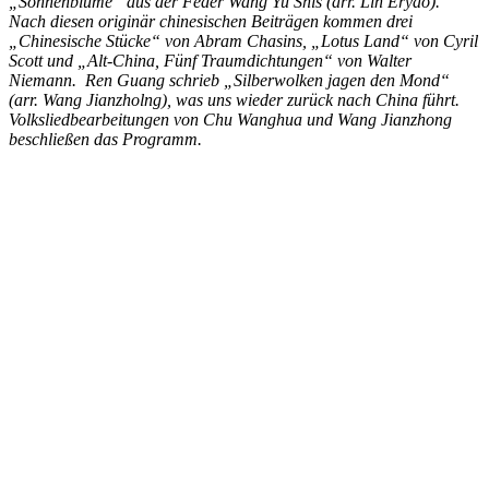
„Sonnenblume“ aus der Feder Wang Yu Shis (arr. Lin Eryao).
Nach diesen originär chinesischen Beiträgen kommen drei
„Chinesische Stücke“ von Abram Chasins, „Lotus Land“ von Cyril
Scott und „Alt-China, Fünf Traumdichtungen“ von Walter
Niemann. Ren Guang schrieb „Silberwolken jagen den Mond“
(arr. Wang Jianzholng), was uns wieder zurück nach China führt.
Volksliedbearbeitungen von Chu Wanghua und Wang Jianzhong
beschließen das Programm.