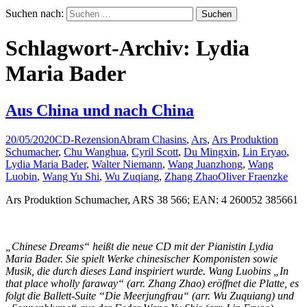
Suchen nach:
Schlagwort-Archiv: Lydia
Maria Bader
Aus China und nach China
20/05/2020
CD-Rezension
Abram Chasins
,
Ars
,
Ars Produktion
Schumacher
,
Chu Wanghua
,
Cyril Scott
,
Du Mingxin
,
Lin Eryao
,
Lydia Maria Bader
,
Walter Niemann
,
Wang Juanzhong
,
Wang
Luobin
,
Wang Yu Shi
,
Wu Zuqiang
,
Zhang Zhao
Oliver Fraenzke
Ars Produktion Schumacher, ARS 38 566; EAN: 4 260052 385661
„Chinese Dreams“ heißt die neue CD mit der Pianistin Lydia
Maria Bader. Sie spielt Werke chinesischer Komponisten sowie
Musik, die durch dieses Land inspiriert wurde. Wang Luobins „In
that place wholly faraway“ (arr. Zhang Zhao) eröffnet die Platte, es
folgt die Ballett-Suite “Die Meerjungfrau“ (arr. Wu Zuquiang) und