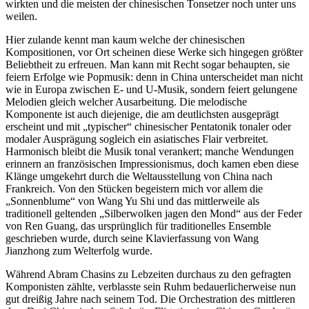
wirkten und die meisten der chinesischen Tonsetzer noch unter uns
weilen.
Hier zulande kennt man kaum welche der chinesischen
Kompositionen, vor Ort scheinen diese Werke sich hingegen größter
Beliebtheit zu erfreuen. Man kann mit Recht sogar behaupten, sie
feiern Erfolge wie Popmusik: denn in China unterscheidet man nicht
wie in Europa zwischen E- und U-Musik, sondern feiert gelungene
Melodien gleich welcher Ausarbeitung. Die melodische
Komponente ist auch diejenige, die am deutlichsten ausgeprägt
erscheint und mit „typischer“ chinesischer Pentatonik tonaler oder
modaler Ausprägung sogleich ein asiatisches Flair verbreitet.
Harmonisch bleibt die Musik tonal verankert; manche Wendungen
erinnern an französischen Impressionismus, doch kamen eben diese
Klänge umgekehrt durch die Weltausstellung von China nach
Frankreich. Von den Stücken begeistern mich vor allem die
„Sonnenblume“ von Wang Yu Shi und das mittlerweile als
traditionell geltenden „Silberwolken jagen den Mond“ aus der Feder
von Ren Guang, das ursprünglich für traditionelles Ensemble
geschrieben wurde, durch seine Klavierfassung von Wang
Jianzhong zum Welterfolg wurde.
Während Abram Chasins zu Lebzeiten durchaus zu den gefragten
Komponisten zählte, verblasste sein Ruhm bedauerlicherweise nun
gut dreißig Jahre nach seinem Tod. Die Orchestration des mittleren