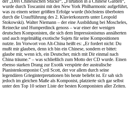
der „Drei Chinesischen Stücke“, „Flirtation in a Chinese Garden“,
wurde durch Toscanini mit den New York Philharmonic aufgeführt,
was zu einem seiner größten Erfolge wurde (höchstens überboten
durch die Uraufführung des 2. Klavierkonzerts unter Leopold
Stokowski). Walter Niemann – der eine Ausbildung bei Moscheles,
Reinecke und Humperdinck genoss – war einer der wenigen
deutschen Komponisten, die sich dem Impressionismus annäherten
und auch regelmäßig exotische Sujets für seine Kompositionen
nutzte. Im Vorwort von Alt-China heißt es: „Er fordert nicht: Du
mußt mir glauben, denn ich bin ein Chinese, sondern er bittet:
glaube mir, wenn ich, ein Deutscher, mich mit Dir einmal nach
China träume.“ – was schließlich zum Motto der CD wurde. Einen
ebenso starken Drang zur Exotik verspürte der australische
Pianistenkomponist Cyril Scott, der vor allem durch seine
legendären Grieginterpretationen bis heute beliebt ist. Er sah sich
jedoch im gleichen Maße als Komponist, platzierte sich gar selbst
unter den Top 10 seiner Liste der besten Komponisten aller Zeiten.