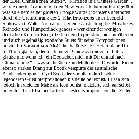
der „Drei Chinesischen Stücke“, „Flirtation in a Chinese Garden“,
wurde durch Toscanini mit den New York Philharmonic aufgeführt,
was zu einem seiner größten Erfolge wurde (höchstens überboten
durch die Uraufführung des 2. Klavierkonzerts unter Leopold
Stokowski). Walter Niemann – der eine Ausbildung bei Moscheles,
Reinecke und Humperdinck genoss – war einer der wenigen
deutschen Komponisten, die sich dem Impressionismus annäherten
und auch regelmäßig exotische Sujets für seine Kompositionen
nutzte. Im Vorwort von Alt-China heißt es: „Er fordert nicht: Du
mußt mir glauben, denn ich bin ein Chinese, sondern er bittet:
glaube mir, wenn ich, ein Deutscher, mich mit Dir einmal nach
China träume.“ – was schließlich zum Motto der CD wurde. Einen
ebenso starken Drang zur Exotik verspürte der australische
Pianistenkomponist Cyril Scott, der vor allem durch seine
legendären Grieginterpretationen bis heute beliebt ist. Er sah sich
jedoch im gleichen Maße als Komponist, platzierte sich gar selbst
unter den Top 10 seiner Liste der besten Komponisten aller Zeiten.