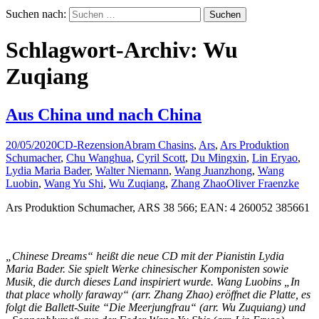
Suchen nach:
Schlagwort-Archiv: Wu
Zuqiang
Aus China und nach China
20/05/2020
CD-Rezension
Abram Chasins
,
Ars
,
Ars Produktion
Schumacher
,
Chu Wanghua
,
Cyril Scott
,
Du Mingxin
,
Lin Eryao
,
Lydia Maria Bader
,
Walter Niemann
,
Wang Juanzhong
,
Wang
Luobin
,
Wang Yu Shi
,
Wu Zuqiang
,
Zhang Zhao
Oliver Fraenzke
Ars Produktion Schumacher, ARS 38 566; EAN: 4 260052 385661
„Chinese Dreams“ heißt die neue CD mit der Pianistin Lydia
Maria Bader. Sie spielt Werke chinesischer Komponisten sowie
Musik, die durch dieses Land inspiriert wurde. Wang Luobins „In
that place wholly faraway“ (arr. Zhang Zhao) eröffnet die Platte, es
folgt die Ballett-Suite “Die Meerjungfrau“ (arr. Wu Zuquiang) und