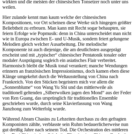
wirkten und die meisten der chinesischen Tonsetzer noch unter uns
weilen.
Hier zulande kennt man kaum welche der chinesischen
Kompositionen, vor Ort scheinen diese Werke sich hingegen größter
Beliebtheit zu erfreuen. Man kann mit Recht sogar behaupten, sie
feiern Erfolge wie Popmusik: denn in China unterscheidet man nicht
wie in Europa zwischen E- und U-Musik, sondern feiert gelungene
Melodien gleich welcher Ausarbeitung. Die melodische
Komponente ist auch diejenige, die am deutlichsten ausgeprägt
erscheint und mit „typischer“ chinesischer Pentatonik tonaler oder
modaler Ausprägung sogleich ein asiatisches Flair verbreitet.
Harmonisch bleibt die Musik tonal verankert; manche Wendungen
erinnern an französischen Impressionismus, doch kamen eben diese
Klänge umgekehrt durch die Weltausstellung von China nach
Frankreich. Von den Stücken begeistern mich vor allem die
„Sonnenblume“ von Wang Yu Shi und das mittlerweile als
traditionell geltenden „Silberwolken jagen den Mond“ aus der Feder
von Ren Guang, das ursprünglich für traditionelles Ensemble
geschrieben wurde, durch seine Klavierfassung von Wang
Jianzhong zum Welterfolg wurde.
Während Abram Chasins zu Lebzeiten durchaus zu den gefragten
Komponisten zählte, verblasste sein Ruhm bedauerlicherweise nun
gut dreißig Jahre nach seinem Tod. Die Orchestration des mittleren