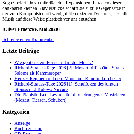
Sog evoziert hin zu mitreißenden Expansionen. In vielen dieser
dankbaren kleinen Klavierstücke schafft sie subtile Gegensätze in
der vom Komponisten oft wenig differenzierten Dynamik, lässt die
Musik auf diese Weise plastisch vor uns entstehen.
[Oliver Fraenzke, Mai 2020]
Schreibe einen Kommentar
Letzte Beiträge
Wie geht es dem Fortschritt in der Musik?
Richard-Strauss-Tage 2026 [2]: Mozart trifft späten Strauss,
Salome als Kammeroper
Henzes Requiem mit dem Münchner Rundfunkorchester
Richard-Strauss-Tage 2026 [1]: Schulfugen des jungen
Strauss und Bülows Nirvana
Die Pianistin Beth Levin – tief durchdrungenes Musizieren
(Mozart, Tiessen, Schubert)
Kategorien
Anzeige
Buchrezension
CD-Rezension