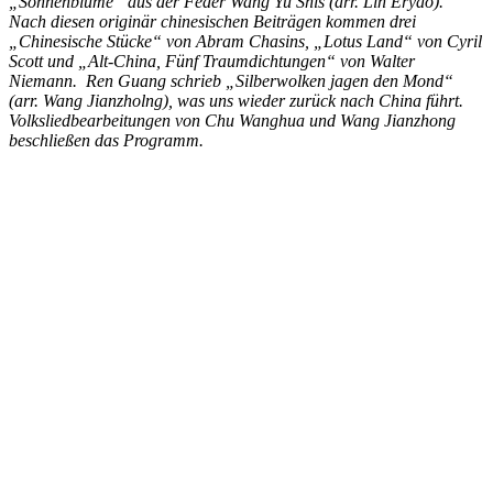
„Sonnenblume“ aus der Feder Wang Yu Shis (arr. Lin Eryao).
Nach diesen originär chinesischen Beiträgen kommen drei
„Chinesische Stücke“ von Abram Chasins, „Lotus Land“ von Cyril
Scott und „Alt-China, Fünf Traumdichtungen“ von Walter
Niemann. Ren Guang schrieb „Silberwolken jagen den Mond“
(arr. Wang Jianzholng), was uns wieder zurück nach China führt.
Volksliedbearbeitungen von Chu Wanghua und Wang Jianzhong
beschließen das Programm.