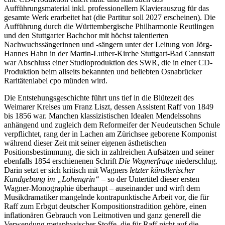
Aufführungsmaterial inkl. professionellem Klavierauszug für das
gesamte Werk erarbeitet hat (die Partitur soll 2027 erscheinen). Die
Aufführung durch die Württembergische Philharmonie Reutlingen
und den Stuttgarter Bachchor mit höchst talentierten
Nachwuchssängerinnen und -sängern unter der Leitung von Jörg-
Hannes Hahn in der Martin-Luther-Kirche Stuttgart-Bad Cannstatt
war Abschluss einer Studioproduktion des SWR, die in einer CD-
Produktion beim allseits bekannten und beliebten Osnabrücker
Raritätenlabel cpo münden wird.
Die Entstehungsgeschichte führt uns tief in die Blütezeit des
Weimarer Kreises um Franz Liszt, dessen Assistent Raff von 1849
bis 1856 war. Manchen klassizistischen Idealen Mendelssohns
anhängend und zugleich dem Reformeifer der Neudeutschen Schule
verpflichtet, rang der in Lachen am Zürichsee geborene Komponist
während dieser Zeit mit seiner eigenen ästhetischen
Positionsbestimmung, die sich in zahlreichen Aufsätzen und seiner
ebenfalls 1854 erschienenen Schrift
Die Wagnerfrage
niederschlug.
Darin setzt er sich kritisch mit Wagners
letzter künstlerischer
Kundgebung im „Lohengrin“
– so der Untertitel dieser ersten
Wagner-Monographie überhaupt – auseinander und wirft dem
Musikdramatiker mangelnde kontrapunktische Arbeit vor, die für
Raff zum Erbgut deutscher Kompositionstradition gehöre, einen
inflationären Gebrauch von Leitmotiven und ganz generell die
Verwendung metaphysischer Stoffe, die für Raff nicht auf die