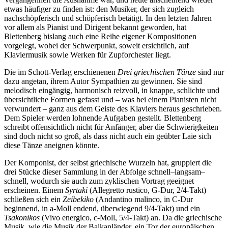
etwas häufiger zu finden ist: den Musiker, der sich zugleich
nachschöpferisch und schöpferisch betätigt. In den letzten Jahren
vor allem als Pianist und Dirigent bekannt geworden, hat
Blettenberg bislang auch eine Reihe eigener Kompositionen
vorgelegt, wobei der Schwerpunkt, soweit ersichtlich, auf
Klaviermusik sowie Werken für Zupforchester liegt.
Die im Schott-Verlag erschienenen
Drei griechischen Tänze
sind nur
dazu angetan, ihrem Autor Sympathien zu gewinnen. Sie sind
melodisch eingängig, harmonisch reizvoll, in knappe, schlichte und
übersichtliche Formen gefasst und – was bei einem Pianisten nicht
verwundert – ganz aus dem Geiste des Klaviers heraus geschrieben.
Dem Spieler werden lohnende Aufgaben gestellt. Blettenberg
schreibt offensichtlich nicht für Anfänger, aber die Schwierigkeiten
sind doch nicht so groß, als dass nicht auch ein geübter Laie sich
diese Tänze aneignen könnte.
Der Komponist, der selbst griechische Wurzeln hat, gruppiert die
drei Stücke dieser Sammlung in der Abfolge schnell–langsam–
schnell, wodurch sie auch zum zyklischen Vortrag geeignet
erscheinen. Einem
Syrtaki
(Allegretto rustico, G-Dur, 2/4-Takt)
schließen sich ein
Zeibekiko
(Andantino malinco, in C-Dur
beginnend, in a-Moll endend, überwiegend 9/4-Takt) und ein
Tsakonikos
(Vivo energico, c-Moll, 5/4-Takt) an. Da die griechische
Musik, wie die Musik der Balkanländer, ein Tor der europäischen