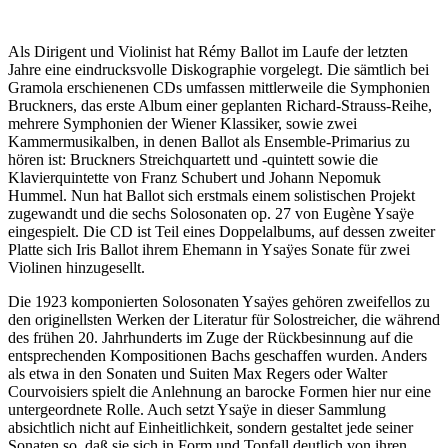
Als Dirigent und Violinist hat Rémy Ballot im Laufe der letzten
Jahre eine eindrucksvolle Diskographie vorgelegt. Die sämtlich bei
Gramola erschienenen CDs umfassen mittlerweile die Symphonien
Bruckners, das erste Album einer geplanten Richard-Strauss-Reihe,
mehrere Symphonien der Wiener Klassiker, sowie zwei
Kammermusikalben, in denen Ballot als Ensemble-Primarius zu
hören ist: Bruckners Streichquartett und -quintett sowie die
Klavierquintette von Franz Schubert und Johann Nepomuk
Hummel. Nun hat Ballot sich erstmals einem solistischen Projekt
zugewandt und die sechs Solosonaten op. 27 von Eugène Ysaÿe
eingespielt. Die CD ist Teil eines Doppelalbums, auf dessen zweiter
Platte sich Iris Ballot ihrem Ehemann in Ysaÿes Sonate für zwei
Violinen hinzugesellt.
Die 1923 komponierten Solosonaten Ysaÿes gehören zweifellos zu
den originellsten Werken der Literatur für Solostreicher, die während
des frühen 20. Jahrhunderts im Zuge der Rückbesinnung auf die
entsprechenden Kompositionen Bachs geschaffen wurden. Anders
als etwa in den Sonaten und Suiten Max Regers oder Walter
Courvoisiers spielt die Anlehnung an barocke Formen hier nur eine
untergeordnete Rolle. Auch setzt Ysaÿe in dieser Sammlung
absichtlich nicht auf Einheitlichkeit, sondern gestaltet jede seiner
Sonaten so, daß sie sich in Form und Tonfall deutlich von ihren