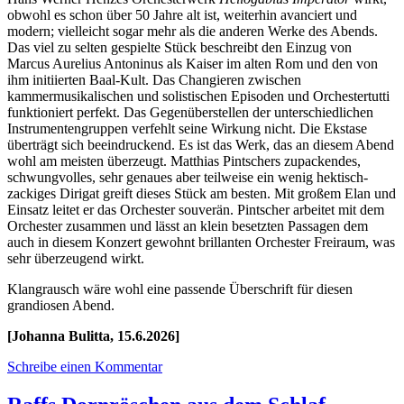
obwohl es schon über 50 Jahre alt ist, weiterhin avanciert und
modern; vielleicht sogar mehr als die anderen Werke des Abends.
Das viel zu selten gespielte Stück beschreibt den Einzug von
Marcus Aurelius Antoninus als Kaiser im alten Rom und den von
ihm initiierten Baal-Kult. Das Changieren zwischen
kammermusikalischen und solistischen Episoden und Orchestertutti
funktioniert perfekt. Das Gegenüberstellen der unterschiedlichen
Instrumentengruppen verfehlt seine Wirkung nicht. Die Ekstase
überträgt sich beeindruckend. Es ist das Werk, das an diesem Abend
wohl am meisten überzeugt. Matthias Pintschers zupackendes,
schwungvolles, sehr genaues aber teilweise ein wenig hektisch-
zackiges Dirigat greift dieses Stück am besten. Mit großem Elan und
Einsatz leitet er das Orchester souverän. Pintscher arbeitet mit dem
Orchester zusammen und lässt an klein besetzten Passagen dem
auch in diesem Konzert gewohnt brillanten Orchester Freiraum, was
sehr überzeugend wirkt.
Klangrausch wäre wohl eine passende Überschrift für diesen
grandiosen Abend.
[Johanna Bulitta, 15.6.2026]
Schreibe einen Kommentar