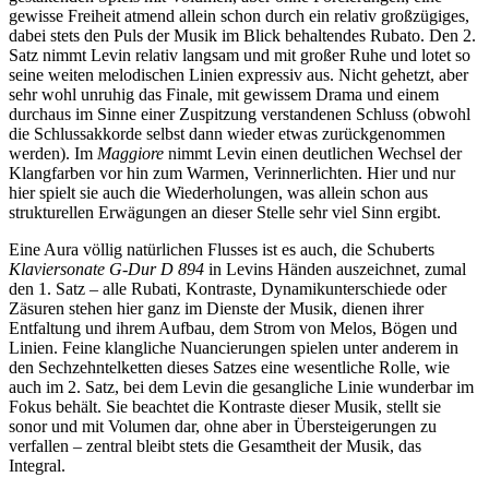
gewisse Freiheit atmend allein schon durch ein relativ großzügiges,
dabei stets den Puls der Musik im Blick behaltendes Rubato. Den 2.
Satz nimmt Levin relativ langsam und mit großer Ruhe und lotet so
seine weiten melodischen Linien expressiv aus. Nicht gehetzt, aber
sehr wohl unruhig das Finale, mit gewissem Drama und einem
durchaus im Sinne einer Zuspitzung verstandenen Schluss (obwohl
die Schlussakkorde selbst dann wieder etwas zurückgenommen
werden). Im
Maggiore
nimmt Levin einen deutlichen Wechsel der
Klangfarben vor hin zum Warmen, Verinnerlichten. Hier und nur
hier spielt sie auch die Wiederholungen, was allein schon aus
strukturellen Erwägungen an dieser Stelle sehr viel Sinn ergibt.
Eine Aura völlig natürlichen Flusses ist es auch, die Schuberts
Klaviersonate G-Dur D 894
in Levins Händen auszeichnet, zumal
den 1. Satz – alle Rubati, Kontraste, Dynamikunterschiede oder
Zäsuren stehen hier ganz im Dienste der Musik, dienen ihrer
Entfaltung und ihrem Aufbau, dem Strom von Melos, Bögen und
Linien. Feine klangliche Nuancierungen spielen unter anderem in
den Sechzehntelketten dieses Satzes eine wesentliche Rolle, wie
auch im 2. Satz, bei dem Levin die gesangliche Linie wunderbar im
Fokus behält. Sie beachtet die Kontraste dieser Musik, stellt sie
sonor und mit Volumen dar, ohne aber in Übersteigerungen zu
verfallen – zentral bleibt stets die Gesamtheit der Musik, das
Integral.