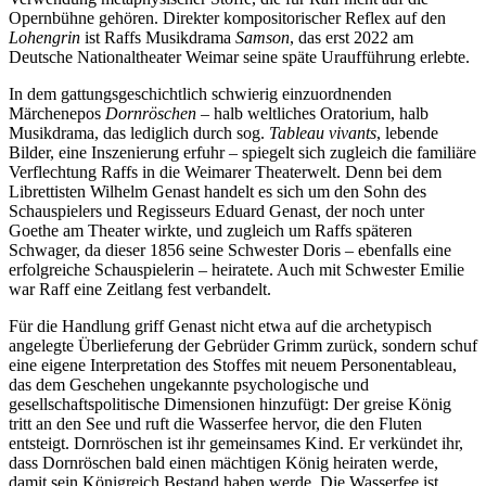
Opernbühne gehören. Direkter kompositorischer Reflex auf den
Lohengrin
ist Raffs Musikdrama
Samson
, das erst 2022 am
Deutsche Nationaltheater Weimar seine späte Uraufführung erlebte.
In dem gattungsgeschichtlich schwierig einzuordnenden
Märchenepos
Dornröschen
– halb weltliches Oratorium, halb
Musikdrama, das lediglich durch sog.
Tableau vivants
, lebende
Bilder, eine Inszenierung erfuhr – spiegelt sich zugleich die familiäre
Verflechtung Raffs in die Weimarer Theaterwelt. Denn bei dem
Librettisten Wilhelm Genast handelt es sich um den Sohn des
Schauspielers und Regisseurs Eduard Genast, der noch unter
Goethe am Theater wirkte, und zugleich um Raffs späteren
Schwager, da dieser 1856 seine Schwester Doris – ebenfalls eine
erfolgreiche Schauspielerin – heiratete. Auch mit Schwester Emilie
war Raff eine Zeitlang fest verbandelt.
Für die Handlung griff Genast nicht etwa auf die archetypisch
angelegte Überlieferung der Gebrüder Grimm zurück, sondern schuf
eine eigene Interpretation des Stoffes mit neuem Personentableau,
das dem Geschehen ungekannte psychologische und
gesellschaftspolitische Dimensionen hinzufügt: Der greise König
tritt an den See und ruft die Wasserfee hervor, die den Fluten
entsteigt. Dornröschen ist ihr gemeinsames Kind. Er verkündet ihr,
dass Dornröschen bald einen mächtigen König heiraten werde,
damit sein Königreich Bestand haben werde. Die Wasserfee ist