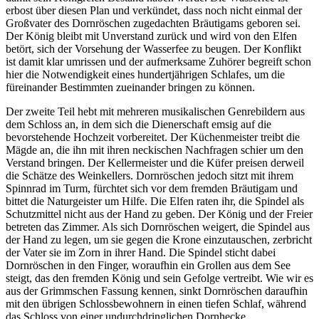
erbost über diesen Plan und verkündet, dass noch nicht einmal der
Großvater des Dornröschen zugedachten Bräutigams geboren sei.
Der König bleibt mit Unverstand zurück und wird von den Elfen
betört, sich der Vorsehung der Wasserfee zu beugen. Der Konflikt
ist damit klar umrissen und der aufmerksame Zuhörer begreift schon
hier die Notwendigkeit eines hundertjährigen Schlafes, um die
füreinander Bestimmten zueinander bringen zu können.
Der zweite Teil hebt mit mehreren musikalischen Genrebildern aus
dem Schloss an, in dem sich die Dienerschaft emsig auf die
bevorstehende Hochzeit vorbereitet. Der Küchenmeister treibt die
Mägde an, die ihn mit ihren neckischen Nachfragen schier um den
Verstand bringen. Der Kellermeister und die Küfer preisen derweil
die Schätze des Weinkellers. Dornröschen jedoch sitzt mit ihrem
Spinnrad im Turm, fürchtet sich vor dem fremden Bräutigam und
bittet die Naturgeister um Hilfe. Die Elfen raten ihr, die Spindel als
Schutzmittel nicht aus der Hand zu geben. Der König und der Freier
betreten das Zimmer. Als sich Dornröschen weigert, die Spindel aus
der Hand zu legen, um sie gegen die Krone einzutauschen, zerbricht
der Vater sie im Zorn in ihrer Hand. Die Spindel sticht dabei
Dornröschen in den Finger, woraufhin ein Grollen aus dem See
steigt, das den fremden König und sein Gefolge vertreibt. Wie wir es
aus der Grimmschen Fassung kennen, sinkt Dornröschen daraufhin
mit den übrigen Schlossbewohnern in einen tiefen Schlaf, während
das Schloss von einer undurchdringlichen Dornhecke