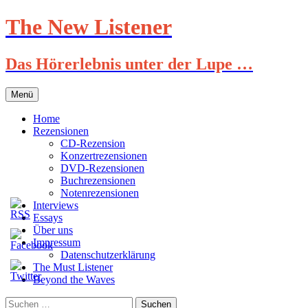
Zum
The New Listener
Inhalt
springen
Das Hörerlebnis unter der Lupe …
Menü
Home
Rezensionen
CD-Rezension
Konzertrezensionen
DVD-Rezensionen
Buchrezensionen
Notenrezensionen
Interviews
Essays
Über uns
Impressum
Datenschutzerklärung
The Must Listener
Beyond the Waves
Suchen