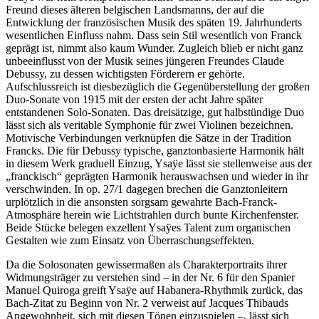
Freund dieses älteren belgischen Landsmanns, der auf die
Entwicklung der französischen Musik des späten 19. Jahrhunderts
wesentlichen Einfluss nahm. Dass sein Stil wesentlich von Franck
geprägt ist, nimmt also kaum Wunder. Zugleich blieb er nicht ganz
unbeeinflusst von der Musik seines jüngeren Freundes Claude
Debussy, zu dessen wichtigsten Förderern er gehörte.
Aufschlussreich ist diesbezüglich die Gegenüberstellung der großen
Duo-Sonate von 1915 mit der ersten der acht Jahre später
entstandenen Solo-Sonaten. Das dreisätzige, gut halbstündige Duo
lässt sich als veritable Symphonie für zwei Violinen bezeichnen.
Motivische Verbindungen verknüpfen die Sätze in der Tradition
Francks. Die für Debussy typische, ganztonbasierte Harmonik hält
in diesem Werk graduell Einzug, Ysaÿe lässt sie stellenweise aus der
„franckisch“ geprägten Harmonik herauswachsen und wieder in ihr
verschwinden. In op. 27/1 dagegen brechen die Ganztonleitern
urplötzlich in die ansonsten sorgsam gewahrte Bach-Franck-
Atmosphäre herein wie Lichtstrahlen durch bunte Kirchenfenster.
Beide Stücke belegen exzellent Ysaÿes Talent zum organischen
Gestalten wie zum Einsatz von Überraschungseffekten.
Da die Solosonaten gewissermaßen als Charakterportraits ihrer
Widmungsträger zu verstehen sind – in der Nr. 6 für den Spanier
Manuel Quiroga greift Ysaÿe auf Habanera-Rhythmik zurück, das
Bach-Zitat zu Beginn von Nr. 2 verweist auf Jacques Thibauds
Angewohnheit, sich mit diesen Tönen einzuspielen –, lässt sich