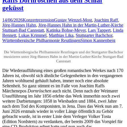
Raffs Dornröschen aus dem Schlaf
geküsst
14/06/2026
Konzertrezension
Gustav Wenzel-Most
,
Joachim Raff
,
Jörg-Hannes Hahn
,
Jörg-Hannes Hahn in der Martin-Luther-Kirche
Stuttgart-Bad Cannstatt
,
Katinka Bohse-Meyer
,
Lars Tappert
,
Linda
Bennett
,
Lukas Krimmel
,
Matthias Lika
,
Stuttgarter Bachchor
,
Württembergische Philharmonie Reutlingen
Simon Kannenberg
Die Württembergische Philharmonie Reutlingen und der Stuttgarter Bachchor
musizieren unter Jörg-Hannes Hahn in der Martin-Luther-Kirche Stuttgart-Bad
Cannstatt
Die Wiederaufführung eines großen romantischen Werkes nach 170
Jahren ist, obwohl sich ähnliche Gelegenheiten in den vergangenen
Jahren wohltuend gehäuft haben, immer noch eine absolute
Seltenheit. So ganz stimmt es im Falle von Joachim Raffs
Märchenepos
Dornröschen
auch nicht. Denn nach der Weimarer
Uraufführung im Jahr 1856 erlebte das Werk immerhin noch zwei
weitere Darbietungen: 1858 in Wiesbaden und 1884, zwei Jahre
nach dem Tod des Komponisten, in Jena. Dass das Werk nun am 7.
Juni 2026 erstmals wieder in voller Länge öffentlich zu Gehör
gebracht wurde, ist in erster Linie dem Verleger Volker Tosta
(Edition Nordstern) zu verdanken, der bereits 2009 das Vorspiel für
eine CD-Produktion ediert hatte und nun auch das