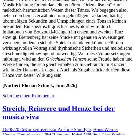
Musik Richtung Orient darstellt, gehören „Orientalismen“ zum
melodisch-harmonischen Wesen dieser Tänze. Wir begegnen also,
neben den bereits erwähnten unregelmäßigen Taktarten, häufig
übermäßigen Sekunden und Umspielungen eines Tons in kleinen
Sekunden. Ein spezifisch griechisches Kolorit wird durch
Imitationen von Bouzouki-Klängen im ersten und zweiten Tanz
erzeugt. Blettenberg hat seine Stücke mit genauen Anweisungen
versehen, an denen sich die Spieler orientieren können. Für den
wirkungsvollen Vortrag sind rhythmische Sicherheit und melodische
Geschmeidigkeit zwingend notwendig. Wer diese Voraussetzungen
mitbringt, wird an den
Griechischen Tänzen
seine Freude haben und
Werke finden, die sich gleichermaßen zum Gebrauch im Konzert
wie in der Hausmusik eignen. Auch als Zugabestücke dürften diese
Tänze von bester Wirkung sein.
[Norbert Florian Schuck, Juni 2026]
Schreibe einen Kommentar
Streich, Reinvere und Henze bei der
musica viva
16/06/2026
Konzertrezension
Aušrinė Stundytė
,
Hans Werner
Henze
,
Herkulessaal
,
Jüri Reinvere
,
Kristi Mühling
,
Lisa Streich
,