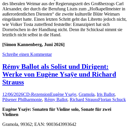
des liberalen Weimar aus der Regierungszeit des Großherzogs Carl
Alexander, der durch die Berufung Liszts zum „Hofkapellmeister in
außerordentlichen Diensten“ die zweite kulturelle Blüte Weimars
eingeläutet hatte. Einen letzten Schritt geht das Libretto jedoch nicht,
wie Volker Tosta zutreffend feststellte: Emanzipiert hat sich
Dornröschen in der Handlung nicht. Denn ihr Schicksal nimmt sie
letztlich nicht selbst in die Hand.
[Simon Kannenberg, Juni 2026]
Schreibe einen Kommentar
Rémy Ballot als Solist und Dirigent:
Werke von Eugène Ysaÿe und Richard
Strauss
12/06/2026
CD-Rezension
Eugène Ysaÿe
,
Gramola
,
Iris Ballot
,
Pilsener Philharmonie
,
Rémy Ballot
,
Richard Strauss
Florian Schuck
Eugène Ysaÿe: Sonaten für Violine solo, Sonate für zwei
Violinen
Gramola, 99362; EAN: 9003643993642