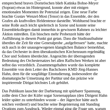
entsprechend braves Dornröschen blieb Katinka Bohse-Meyer
(Sopran) etwas im Hintergrund, konnte aber mit einigen
emotionalen Momenten ihr Potenzial zeigen. Eine neue Farbe
brachte Gustav Wenzel-Most (Tenor) in das Ensemble, der den
Grafen als kraftvollen Heldentenor darstellte. Wohltuend brachte er
seine Rolle auch leicht spielerisch in Szene und konnte seine
Ensemblekollegen damit immerhin in gewissem Rahmen zu leichter
Aktion mitreißen. Ein bisschen mehr Probenzeit hätte der
Aufführung in diesem Punkt gut getan. Dass die Studioaufnahme
überdies die Zeit für eine Generalprobe „aufgefressen“ hatte, machte
sich auch in der unausgewogenen klanglichen Balance bemerkbar,
da das Orchester in dem überakustischen Kirchenraum regelmäßig
Chor und Solisten überdeckte. Angesichts der überragenden
Bedeutung des Orchestersatzes bei allen Raffschen Werken ist aber
selbst das verzeihlich. Zusammengehalten wurde das komplette
Ensemble von dem Leiter des Bachchores KMD Jörg-Hannes
Hahn, dem für die sorgfältige Einstudierung, insbesondere die
dramaturgische Umsetzung der Partitur und das präzise wie
inspirierende Dirigat höchstes Lob gebührt.
Das Publikum lauschte der Darbietung mit spürbarer Spannung,
zollte dem Chor der Küfer sogar Szenenapplaus (den Dirigent Hahn
leider später zu unterbinden wusste – der Jägerchor hätte auch
solchen verdient!) und brachte seine Begeisterung mit Standing
Ovations zum Ausdruck. Wieder einmal ging die Frage um, warum