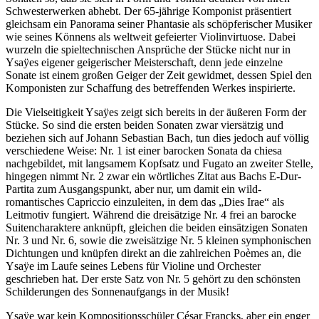
Schwesterwerken abhebt. Der 65-jährige Komponist präsentiert
gleichsam ein Panorama seiner Phantasie als schöpferischer Musiker
wie seines Könnens als weltweit gefeierter Violinvirtuose. Dabei
wurzeln die spieltechnischen Ansprüche der Stücke nicht nur in
Ysaÿes eigener geigerischer Meisterschaft, denn jede einzelne
Sonate ist einem großen Geiger der Zeit gewidmet, dessen Spiel den
Komponisten zur Schaffung des betreffenden Werkes inspirierte.
Die Vielseitigkeit Ysaÿes zeigt sich bereits in der äußeren Form der
Stücke. So sind die ersten beiden Sonaten zwar viersätzig und
beziehen sich auf Johann Sebastian Bach, tun dies jedoch auf völlig
verschiedene Weise: Nr. 1 ist einer barocken Sonata da chiesa
nachgebildet, mit langsamem Kopfsatz und Fugato an zweiter Stelle,
hingegen nimmt Nr. 2 zwar ein wörtliches Zitat aus Bachs E-Dur-
Partita zum Ausgangspunkt, aber nur, um damit ein wild-
romantisches Capriccio einzuleiten, in dem das „Dies Irae“ als
Leitmotiv fungiert. Während die dreisätzige Nr. 4 frei an barocke
Suitencharaktere anknüpft, gleichen die beiden einsätzigen Sonaten
Nr. 3 und Nr. 6, sowie die zweisätzige Nr. 5 kleinen symphonischen
Dichtungen und knüpfen direkt an die zahlreichen Poèmes an, die
Ysaÿe im Laufe seines Lebens für Violine und Orchester
geschrieben hat. Der erste Satz von Nr. 5 gehört zu den schönsten
Schilderungen des Sonnenaufgangs in der Musik!
Ysaÿe war kein Kompositionsschüler César Francks, aber ein enger