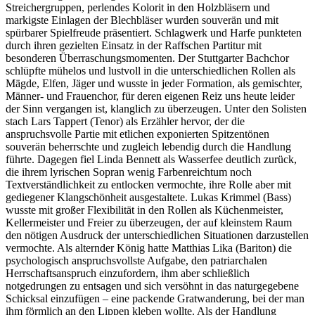
Streichergruppen, perlendes Kolorit in den Holzbläsern und
markigste Einlagen der Blechbläser wurden souverän und mit
spürbarer Spielfreude präsentiert. Schlagwerk und Harfe punkteten
durch ihren gezielten Einsatz in der Raffschen Partitur mit
besonderen Überraschungsmomenten. Der Stuttgarter Bachchor
schlüpfte mühelos und lustvoll in die unterschiedlichen Rollen als
Mägde, Elfen, Jäger und wusste in jeder Formation, als gemischter,
Männer- und Frauenchor, für deren eigenen Reiz uns heute leider
der Sinn vergangen ist, klanglich zu überzeugen. Unter den Solisten
stach Lars Tappert (Tenor) als Erzähler hervor, der die
anspruchsvolle Partie mit etlichen exponierten Spitzentönen
souverän beherrschte und zugleich lebendig durch die Handlung
führte. Dagegen fiel Linda Bennett als Wasserfee deutlich zurück,
die ihrem lyrischen Sopran wenig Farbenreichtum noch
Textverständlichkeit zu entlocken vermochte, ihre Rolle aber mit
gediegener Klangschönheit ausgestaltete. Lukas Krimmel (Bass)
wusste mit großer Flexibilität in den Rollen als Küchenmeister,
Kellermeister und Freier zu überzeugen, der auf kleinstem Raum
den nötigen Ausdruck der unterschiedlichen Situationen darzustellen
vermochte. Als alternder König hatte Matthias Lika (Bariton) die
psychologisch anspruchsvollste Aufgabe, den patriarchalen
Herrschaftsanspruch einzufordern, ihm aber schließlich
notgedrungen zu entsagen und sich versöhnt in das naturgegebene
Schicksal einzufügen – eine packende Gratwanderung, bei der man
ihm förmlich an den Lippen kleben wollte. Als der Handlung