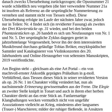
danach zwecks Überarbeitung zurückgezogen; die Opusnummer 21
wurde schließlich neu vergeben (die hier verwendete Nummer 21a
ist insofern als Referenz an die ursprüngliche Nummerierung zu
verstehen und stammt nicht von Tiessen selbst). Diese
Überarbeitung erfolgte im Laufe der nächsten Jahre zwar, jedoch
nur in Teilen: Nr. 4 findet sich (in revidierter Fassung) als zweites
der
Drei Klavierstücke op. 31
wieder, und bei den beiden
Phantasiestücken op. 26
handelt es sich um Neufassungen von Nr. 1
und Nr. 5. Der ursprüngliche Zyklus dagegen geriet in
jahrzehntelange Vergessenheit, bevor ihn der dem interessierten
Musikfreund durchaus geläufige Tobias Bröker, enzyklopädischer
Sammler und Katalogisierer von Violinkonzerten des 20.
Jahrhunderts und Online-Herausgeber von seltensten Manuskripten,
2019 veröffentlichte.
Am Beginn steht – gleichsam als eine Art Portal – ein von
machtvoll-ernster Akkordik geprägtes Präludium in g-moll.
Verblüffend, dass Tiessen dieses Stück in seiner revidierten Version
als op. 26 Nr. 1 im Charakter völlig verändert hat, nun als
nachsinnende
Erinnerung
gewissermaßen aus der Ferne. Die
Elegie
an zweiter Stelle knüpft in Tonart und auch in ihrem eher herben
Charakter direkt an das erste Stück an. Fanfarenartige
Klangballungen wecken vermutlich nicht von ungefähr
Assoziationen vielleicht an Krieg, mindestens aber langsames
(Trauer-) Marschieren; milder der ruhiger fließende, in Ansätzen