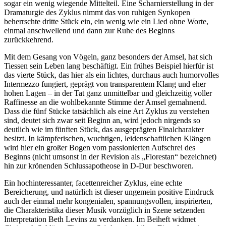
sogar ein wenig wiegende Mittelteil. Eine Scharnierstellung in der
Dramaturgie des Zyklus nimmt das von ruhigen Synkopen
beherrschte dritte Stück ein, ein wenig wie ein Lied ohne Worte,
einmal anschwellend und dann zur Ruhe des Beginns
zurückkehrend.
Mit dem Gesang von Vögeln, ganz besonders der Amsel, hat sich
Tiessen sein Leben lang beschäftigt. Ein frühes Beispiel hierfür ist
das vierte Stück, das hier als ein lichtes, durchaus auch humorvolles
Intermezzo fungiert, geprägt von transparentem Klang und eher
hohen Lagen – in der Tat ganz unmittelbar und gleichzeitig voller
Raffinesse an die wohlbekannte Stimme der Amsel gemahnend.
Dass die fünf Stücke tatsächlich als eine Art Zyklus zu verstehen
sind, deutet sich zwar seit Beginn an, wird jedoch nirgends so
deutlich wie im fünften Stück, das ausgeprägten Finalcharakter
besitzt. In kämpferischen, wuchtigen, leidenschaftlichen Klängen
wird hier ein großer Bogen vom passionierten Aufschrei des
Beginns (nicht umsonst in der Revision als „Florestan“ bezeichnet)
hin zur krönenden Schlussapotheose in D-Dur beschworen.
Ein hochinteressanter, facettenreicher Zyklus, eine echte
Bereicherung, und natürlich ist dieser ungemein positive Eindruck
auch der einmal mehr kongenialen, spannungsvollen, inspirierten,
die Charakteristika dieser Musik vorzüglich in Szene setzenden
Interpretation Beth Levins zu verdanken. Im Beiheft widmet