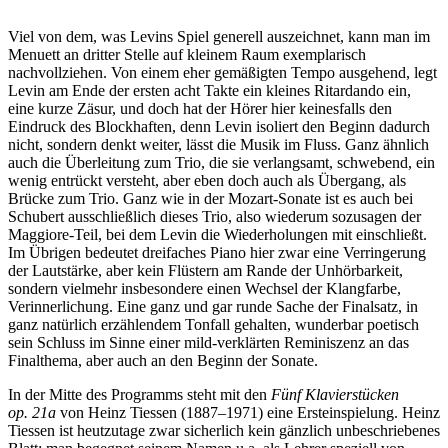
Viel von dem, was Levins Spiel generell auszeichnet, kann man im
Menuett an dritter Stelle auf kleinem Raum exemplarisch
nachvollziehen. Von einem eher gemäßigten Tempo ausgehend, legt
Levin am Ende der ersten acht Takte ein kleines Ritardando ein,
eine kurze Zäsur, und doch hat der Hörer hier keinesfalls den
Eindruck des Blockhaften, denn Levin isoliert den Beginn dadurch
nicht, sondern denkt weiter, lässt die Musik im Fluss. Ganz ähnlich
auch die Überleitung zum Trio, die sie verlangsamt, schwebend, ein
wenig entrückt versteht, aber eben doch auch als Übergang, als
Brücke zum Trio. Ganz wie in der Mozart-Sonate ist es auch bei
Schubert ausschließlich dieses Trio, also wiederum sozusagen der
Maggiore-Teil, bei dem Levin die Wiederholungen mit einschließt.
Im Übrigen bedeutet dreifaches Piano hier zwar eine Verringerung
der Lautstärke, aber kein Flüstern am Rande der Unhörbarkeit,
sondern vielmehr insbesondere einen Wechsel der Klangfarbe,
Verinnerlichung. Eine ganz und gar runde Sache der Finalsatz, in
ganz natürlich erzählendem Tonfall gehalten, wunderbar poetisch
sein Schluss im Sinne einer mild-verklärten Reminiszenz an das
Finalthema, aber auch an den Beginn der Sonate.
In der Mitte des Programms steht mit den
Fünf Klavierstücken
op. 21a
von Heinz Tiessen (1887–1971) eine Ersteinspielung. Heinz
Tiessen ist heutzutage zwar sicherlich kein gänzlich unbeschriebenes