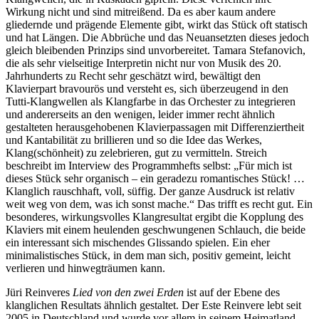
Wirkung nicht und sind mitreißend. Da es aber kaum andere
gliedernde und prägende Elemente gibt, wirkt das Stück oft statisch
und hat Längen. Die Abbrüche und das Neuansetzten dieses jedoch
gleich bleibenden Prinzips sind unvorbereitet. Tamara Stefanovich,
die als sehr vielseitige Interpretin nicht nur von Musik des 20.
Jahrhunderts zu Recht sehr geschätzt wird, bewältigt den
Klavierpart bravourös und versteht es, sich überzeugend in den
Tutti-Klangwellen als Klangfarbe in das Orchester zu integrieren
und andererseits an den wenigen, leider immer recht ähnlich
gestalteten herausgehobenen Klavierpassagen mit Differenziertheit
und Kantabilität zu brillieren und so die Idee das Werkes,
Klang(schönheit) zu zelebrieren, gut zu vermitteln. Streich
beschreibt im Interview des Programmhefts selbst: „Für mich ist
dieses Stück sehr organisch – ein geradezu romantisches Stück! …
Klanglich rauschhaft, voll, süffig. Der ganze Ausdruck ist relativ
weit weg von dem, was ich sonst mache.“ Das trifft es recht gut. Ein
besonderes, wirkungsvolles Klangresultat ergibt die Kopplung des
Klaviers mit einem heulenden geschwungenen Schlauch, die beide
ein interessant sich mischendes Glissando spielen. Ein eher
minimalistisches Stück, in dem man sich, positiv gemeint, leicht
verlieren und hinwegträumen kann.
Jüri Reinveres
Lied von den zwei Erden
ist auf der Ebene des
klanglichen Resultats ähnlich gestaltet. Der Este Reinvere lebt seit
2005 in Deutschland und wurde vor allem in seinem Heimatland