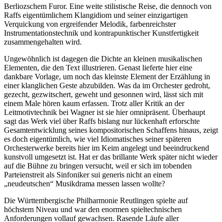
Berliozschem Furor. Eine weite stilistische Reise, die dennoch von
Raffs eigentümlichem Klangidiom und seiner einzigartigen
Verquickung von ergreifender Melodik, farbenreichster
Instrumentationstechnik und kontrapunktischer Kunstfertigkeit
zusammengehalten wird.
Ungewöhnlich ist dagegen die Dichte an kleinen musikalischen
Elementen, die den Text illustrieren. Genast lieferte hier eine
dankbare Vorlage, um noch das kleinste Element der Erzählung in
einer klanglichen Geste abzubilden. Was da im Orchester gedroht,
gezecht, gezwitschert, geweht und gesonnen wird, lässt sich mit
einem Male hören kaum erfassen. Trotz aller Kritik an der
Leitmotivtechnik bei Wagner ist sie hier omnipräsent. Überhaupt
sagt das Werk viel über Raffs bislang nur lückenhaft erforschte
Gesamtentwicklung seines kompositorischen Schaffens hinaus, zeigt
es doch eigentümlich, wie viel Idiomatisches seiner späteren
Orchesterwerke bereits hier im Keim angelegt und beeindruckend
kunstvoll umgesetzt ist. Hat er das brillante Werk später nicht wieder
auf die Bühne zu bringen versucht, weil er sich im tobenden
Parteienstreit als Sinfoniker sui generis nicht an einem
„neudeutschen“ Musikdrama messen lassen wollte?
Die Württembergische Philharmonie Reutlingen spielte auf
höchstem Niveau und war den enormen spieltechnischen
Anforderungen vollauf gewachsen. Rasende Läufe aller