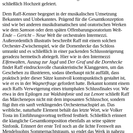
schließlich Hochzeit gefeiert.
Dem Raff-Kenner begegnet in der musikalischen Umsetzung
Bekanntes und Unbekanntes. Prägend für die Gesamtkonzeption
sind wie bei anderen musikdramatischen und oratorischen Werken
wie dem
Samson
oder dem späten Offenbarungsoratorium
Welt-
Ende – Gericht – Neue Welt
die orchestralen Intermezzi.
Außerordentlich illustrativ beschreibt Raff mit einem solchen
Orchester-Zwischenspiel, wie die Dornenhecke das Schloss
umrankt und es schließlich in einer packenden Schlusssteigerung
geradezu hermetisch abriegelt. Hier wie in den Intermezzi
Elfenwalten
,
Auszug zur Jagd
und
Der Graf und die Dornhecke
findet Raff eindrucksvolle charakteristische Klanggesten, um das
Geschehen zu illustrieren, sodass überhaupt nicht auffällt, dass
praktisch jeder dieser Sätze kunstvoll kontrapunktisch gestaltet ist,
wie er es in der
Wagnerfrage
gefordert hatte. Bekannt kommt einem
auch Raffs Verweigerung eines triumphalen Schlussfinales vor. Wie
etwa in den Epilogen zur
Waldsinfonie
und zur
Lenore
schließt Raff
das Märchenepos nicht mit dem imposanten Schlusschor, sondern
fügt ihm ein sanft verklingendes Orchesternachspiel an. Das
weibliche, naturhafte Element behält das letzte Wort, wie Volker
Tosta im Einführungsvortrag treffend festhielt. Schließlich erinnert
die klangliche Gesamtkomposition ebenfalls an seine spätere
Sinfonik. Erinnert der erste Teil noch an die lichte Feenwelt aus
Mendelssohns Sommernachtstraum, so endet das Werk in nahezu