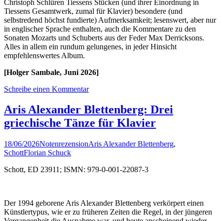
Christoph Schlüren Tiessens Stücken (und ihrer Einordnung in
Tiessens Gesamtwerk, zumal für Klavier) besondere (und
selbstredend höchst fundierte) Aufmerksamkeit; lesenswert, aber nur
in englischer Sprache enthalten, auch die Kommentare zu den
Sonaten Mozarts und Schuberts aus der Feder Max Derricksons.
Alles in allem ein rundum gelungenes, in jeder Hinsicht
empfehlenswertes Album.
[Holger Sambale, Juni 2026]
Schreibe einen Kommentar
Aris Alexander Blettenberg: Drei
griechische Tänze für Klavier
18/06/2026
Notenrezension
Aris Alexander Blettenberg
,
Schott
Florian Schuck
Schott, ED 23911; ISMN: 979-0-001-22087-3
Der 1994 geborene Aris Alexander Blettenberg verkörpert einen
Künstlertypus, wie er zu früheren Zeiten die Regel, in der jüngeren
Vergangenheit die Ausnahme war, und heute anscheinend wieder