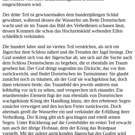
eingeschlossen wird.
Der dritte Teil ist gewissermaßen dem hundertjährigen Schlaf
gewidmet, während dessen die Wasserfee am Bette Dornröschen
wacht und sie im Traum das Bild des Verheißenen schauen lässt,
dessen Kommen die schon das Hochzeitskleid webenden Elfen
schließlich verkünden.
Die hundert Jahre sind im vierten Teil verstrichen, als sich ein
Jägerchor dem Schloss nähert und die Freuden der Jagd besingt. Der
Graf sondert sich von der Jägerschar ab, um sich auf die Suche nach
dem Schloss Dornröschens zu begeben, die er ebenfalls im Traum
gesehen hat. Der Graf dringt ungestüm ins Dickicht, das vor ihm
zurückweicht, und findet Dornröschen im Turmzimmer. Sie glaubt
zunächst noch zu träumen, als der Graf sie wachgeküsst hat, doch
dann erkennen beide, das Traumbild des jeweils anderen nun
leibhaftig vor sich zu sehen, und versprechen sich einander. Ein
retardierendes Element fügt der nun ebenfalls von Dornröschen
wachgeküsste König der Handlung hinzu, der den erbetenen Segen
zunächst verweigert und den kecken Freier zurückweist. Doch
abermals greift die Wasserfee ein und verkündet die Erfüllung ihrer
Verheißung. Der König gibt sich geschlagen und erteilt seinen
Segen. Unter Rückbezug auf die Genrebilder im ersten Teil erwacht
nun auch der übrige Hofstaat, dem der König das Brautpaar
vorstellt. Mit der zuletzt anrückenden Jägerschar des Grafen wird