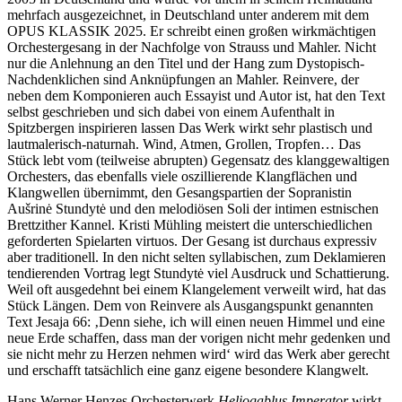
mehrfach ausgezeichnet, in Deutschland unter anderem mit dem
OPUS KLASSIK 2025. Er schreibt einen großen wirkmächtigen
Orchestergesang in der Nachfolge von Strauss und Mahler. Nicht
nur die Anlehnung an den Titel und der Hang zum Dystopisch-
Nachdenklichen sind Anknüpfungen an Mahler. Reinvere, der
neben dem Komponieren auch Essayist und Autor ist, hat den Text
selbst geschrieben und sich dabei von einem Aufenthalt in
Spitzbergen inspirieren lassen Das Werk wirkt sehr plastisch und
lautmalerisch-naturnah. Wind, Atmen, Grollen, Tropfen… Das
Stück lebt vom (teilweise abrupten) Gegensatz des klanggewaltigen
Orchesters, das ebenfalls viele oszillierende Klangflächen und
Klangwellen übernimmt, den Gesangspartien der Sopranistin
Aušrinė Stundytė und den melodiösen Soli der intimen estnischen
Brettzither Kannel. Kristi Mühling meistert die unterschiedlichen
geforderten Spielarten virtuos. Der Gesang ist durchaus expressiv
aber traditionell. In den nicht selten syllabischen, zum Deklamieren
tendierenden Vortrag legt Stundytė viel Ausdruck und Schattierung.
Weil oft ausgedehnt bei einem Klangelement verweilt wird, hat das
Stück Längen. Dem von Reinvere als Ausgangspunkt genannten
Text Jesaja 66: ‚Denn siehe, ich will einen neuen Himmel und eine
neue Erde schaffen, dass man der vorigen nicht mehr gedenken und
sie nicht mehr zu Herzen nehmen wird‘ wird das Werk aber gerecht
und erschafft tatsächlich eine ganz eigene besondere Klangwelt.
Hans Werner Henzes Orchesterwerk
Heliogablus Imperator
wirkt,