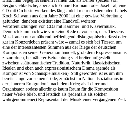
Blatt: man begegnet seinem Namen u.a. als Lehrer speziell von
Sergiu Celibidache, aber auch Eduard Erdmann oder Josef Tal; eine
CD mit Orchesterwerken des längst nicht mehr existierenden Labels
Koch Schwann aus dem Jahre 2000 hat eine gewisse Verbreitung
gefunden, daneben existiert eine Handvoll weiterer
Veröffentlichungen von CDs mit Kammer- und Klaviermusik.
Dennoch kann nach wie vor keine Rede davon sein, dass Tiessens
Musik auch nur annähernd befriedigend diskographisch erfasst oder
gar im Konzertleben präsent wäre – zumal es sich bei Tiessen um
eine der interessantesten Stimmen aus der Riege der deutschen
Komponisten seiner Generation handelt, grob dem Expressionismus
zuzuordnen, bei näherer Betrachtung viel breiter aufgestellt
zwischen spätromantischer Tradition, Naturlyrik, klassizistischen
Idealen und eben auch expressionistischem Drama (gerade als
Komponist von Schauspielmusiken). Still geworden ist es um ihm
bereits lange vor seinem Tode, zunächst im Nationalsozialismus in
der „inneren Emigration“, nach dem Krieg als Lehrer und
Organisator, sodass allerdings kaum Raum für die Komposition
neuer Werke blieb, und letztlich als (jedenfalls als solcher
wahrgenommener) Repräsentant der Musik einer vergangenen Zeit.