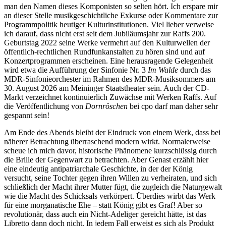
man den Namen dieses Komponisten so selten hört. Ich erspare mir
an dieser Stelle musikgeschichtliche Exkurse oder Kommentare zur
Programmpolitik heutiger Kulturinstitutionen. Viel lieber verweise
ich darauf, dass nicht erst seit dem Jubiläumsjahr zur Raffs 200.
Geburtstag 2022 seine Werke vermehrt auf den Kulturwellen der
öffentlich-rechtlichen Rundfunkanstalten zu hören sind und auf
Konzertprogrammen erscheinen. Eine herausragende Gelegenheit
wird etwa die Aufführung der Sinfonie Nr. 3
Im Walde
durch das
MDR-Sinfonieorchester im Rahmen des MDR-Musiksommers am
30. August 2026 am Meininger Staatstheater sein. Auch der CD-
Markt verzeichnet kontinuierlich Zuwächse mit Werken Raffs. Auf
die Veröffentlichung von
Dornröschen
bei cpo darf man daher sehr
gespannt sein!
Am Ende des Abends bleibt der Eindruck von einem Werk, dass bei
näherer Betrachtung überraschend modern wirkt. Normalerweise
scheue ich mich davor, historische Phänomene kurzschlüssig durch
die Brille der Gegenwart zu betrachten. Aber Genast erzählt hier
eine eindeutig antipatriarchale Geschichte, in der der König
versucht, seine Tochter gegen ihren Willen zu verheiraten, und sich
schließlich der Macht ihrer Mutter fügt, die zugleich die Naturgewalt
wie die Macht des Schicksals verkörpert. Überdies wirbt das Werk
für eine morganatische Ehe – statt König gibt es Graf! Aber so
revolutionär, dass auch ein Nicht-Adeliger gereicht hätte, ist das
Libretto dann doch nicht. In jedem Fall erweist es sich als Produkt