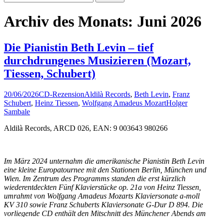
nach:
Archiv des Monats: Juni 2026
Die Pianistin Beth Levin – tief
durchdrungenes Musizieren (Mozart,
Tiessen, Schubert)
20/06/2026
CD-Rezension
Aldilà Records
,
Beth Levin
,
Franz
Schubert
,
Heinz Tiessen
,
Wolfgang Amadeus Mozart
Holger
Sambale
Aldilà Records, ARCD 026, EAN: 9 003643 980266
Im März 2024 unternahm die amerikanische Pianistin Beth Levin
eine kleine Europatournee mit den Stationen Berlin, München und
Wien. Im Zentrum des Programms standen die erst kürzlich
wiederentdeckten Fünf Klavierstücke op. 21a von Heinz Tiessen,
umrahmt von Wolfgang Amadeus Mozarts Klaviersonate a-moll
KV 310 sowie Franz Schuberts Klaviersonate G-Dur D 894. Die
vorliegende CD enthält den Mitschnitt des Münchener Abends am