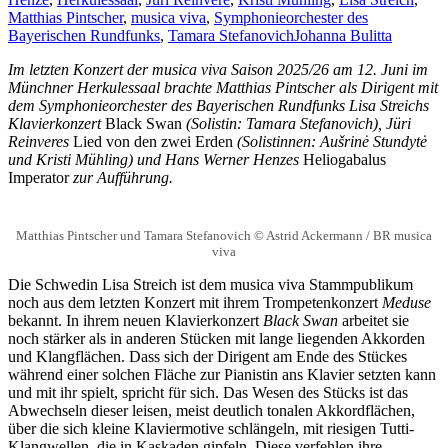
Matthias Pintscher
,
musica viva
,
Symphonieorchester des
Bayerischen Rundfunks
,
Tamara Stefanovich
Johanna Bulitta
Im letzten Konzert der musica viva Saison 2025/26 am 12. Juni im
Münchner Herkulessaal brachte Matthias Pintscher als Dirigent mit
dem Symphonieorchester des Bayerischen Rundfunks Lisa Streichs
Klavierkonzert
Black Swan
(Solistin: Tamara Stefanovich), Jüri
Reinveres
Lied von den zwei Erden
(Solistinnen: Aušrinė Stundytė
und Kristi Mühling) und Hans Werner Henzes
Heliogabalus
Imperator
zur Aufführung.
Matthias Pintscher und Tamara Stefanovich © Astrid Ackermann / BR musica
viva
Die Schwedin Lisa Streich ist dem musica viva Stammpublikum
noch aus dem letzten Konzert mit ihrem Trompetenkonzert
Meduse
bekannt. In ihrem neuen Klavierkonzert
Black Swan
arbeitet sie
noch stärker als in anderen Stücken mit lange liegenden Akkorden
und Klangflächen. Dass sich der Dirigent am Ende des Stückes
während einer solchen Fläche zur Pianistin ans Klavier setzten kann
und mit ihr spielt, spricht für sich. Das Wesen des Stücks ist das
Abwechseln dieser leisen, meist deutlich tonalen Akkordflächen,
über die sich kleine Klaviermotive schlängeln, mit riesigen Tutti-
Klangwellen, die in Kaskaden gipfeln. Diese verfehlen ihre