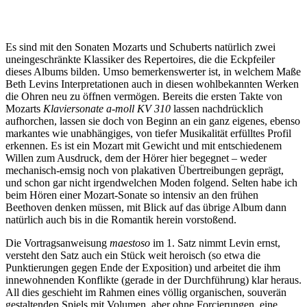
Es sind mit den Sonaten Mozarts und Schuberts natürlich zwei
uneingeschränkte Klassiker des Repertoires, die die Eckpfeiler
dieses Albums bilden. Umso bemerkenswerter ist, in welchem Maße
Beth Levins Interpretationen auch in diesen wohlbekannten Werken
die Ohren neu zu öffnen vermögen. Bereits die ersten Takte von
Mozarts
Klaviersonate a-moll KV 310
lassen nachdrücklich
aufhorchen, lassen sie doch von Beginn an ein ganz eigenes, ebenso
markantes wie unabhängiges, von tiefer Musikalität erfülltes Profil
erkennen. Es ist ein Mozart mit Gewicht und mit entschiedenem
Willen zum Ausdruck, dem der Hörer hier begegnet – weder
mechanisch-emsig noch von plakativen Übertreibungen geprägt,
und schon gar nicht irgendwelchen Moden folgend. Selten habe ich
beim Hören einer Mozart-Sonate so intensiv an den frühen
Beethoven denken müssen, mit Blick auf das übrige Album dann
natürlich auch bis in die Romantik herein vorstoßend.
Die Vortragsanweisung
maestoso
im 1. Satz nimmt Levin ernst,
versteht den Satz auch ein Stück weit heroisch (so etwa die
Punktierungen gegen Ende der Exposition) und arbeitet die ihm
innewohnenden Konflikte (gerade in der Durchführung) klar heraus.
All dies geschieht im Rahmen eines völlig organischen, souverän
gestaltenden Spiels mit Volumen, aber ohne Forcierungen, eine