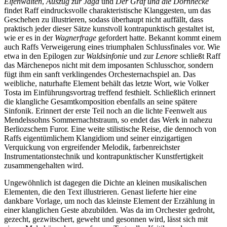
Elfenwalten
,
Auszug zur Jagd
und
Der Graf und die Dornhecke
findet Raff eindrucksvolle charakteristische Klanggesten, um das
Geschehen zu illustrieren, sodass überhaupt nicht auffällt, dass
praktisch jeder dieser Sätze kunstvoll kontrapunktisch gestaltet ist,
wie er es in der
Wagnerfrage
gefordert hatte. Bekannt kommt einem
auch Raffs Verweigerung eines triumphalen Schlussfinales vor. Wie
etwa in den Epilogen zur
Waldsinfonie
und zur
Lenore
schließt Raff
das Märchenepos nicht mit dem imposanten Schlusschor, sondern
fügt ihm ein sanft verklingendes Orchesternachspiel an. Das
weibliche, naturhafte Element behält das letzte Wort, wie Volker
Tosta im Einführungsvortrag treffend festhielt. Schließlich erinnert
die klangliche Gesamtkomposition ebenfalls an seine spätere
Sinfonik. Erinnert der erste Teil noch an die lichte Feenwelt aus
Mendelssohns Sommernachtstraum, so endet das Werk in nahezu
Berliozschem Furor. Eine weite stilistische Reise, die dennoch von
Raffs eigentümlichem Klangidiom und seiner einzigartigen
Verquickung von ergreifender Melodik, farbenreichster
Instrumentationstechnik und kontrapunktischer Kunstfertigkeit
zusammengehalten wird.
Ungewöhnlich ist dagegen die Dichte an kleinen musikalischen
Elementen, die den Text illustrieren. Genast lieferte hier eine
dankbare Vorlage, um noch das kleinste Element der Erzählung in
einer klanglichen Geste abzubilden. Was da im Orchester gedroht,
gezecht, gezwitschert, geweht und gesonnen wird, lässt sich mit