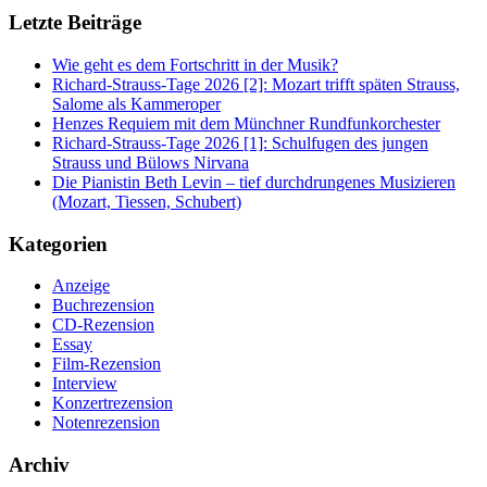
Letzte Beiträge
Wie geht es dem Fortschritt in der Musik?
Richard-Strauss-Tage 2026 [2]: Mozart trifft späten Strauss,
Salome als Kammeroper
Henzes Requiem mit dem Münchner Rundfunkorchester
Richard-Strauss-Tage 2026 [1]: Schulfugen des jungen
Strauss und Bülows Nirvana
Die Pianistin Beth Levin – tief durchdrungenes Musizieren
(Mozart, Tiessen, Schubert)
Kategorien
Anzeige
Buchrezension
CD-Rezension
Essay
Film-Rezension
Interview
Konzertrezension
Notenrezension
Archiv