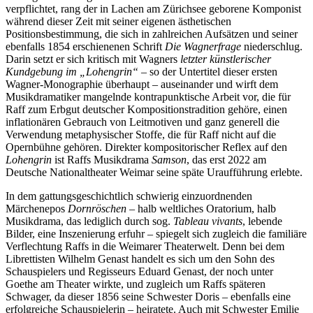
verpflichtet, rang der in Lachen am Zürichsee geborene Komponist
während dieser Zeit mit seiner eigenen ästhetischen
Positionsbestimmung, die sich in zahlreichen Aufsätzen und seiner
ebenfalls 1854 erschienenen Schrift
Die Wagnerfrage
niederschlug.
Darin setzt er sich kritisch mit Wagners
letzter künstlerischer
Kundgebung im „Lohengrin“
– so der Untertitel dieser ersten
Wagner-Monographie überhaupt – auseinander und wirft dem
Musikdramatiker mangelnde kontrapunktische Arbeit vor, die für
Raff zum Erbgut deutscher Kompositionstradition gehöre, einen
inflationären Gebrauch von Leitmotiven und ganz generell die
Verwendung metaphysischer Stoffe, die für Raff nicht auf die
Opernbühne gehören. Direkter kompositorischer Reflex auf den
Lohengrin
ist Raffs Musikdrama
Samson
, das erst 2022 am
Deutsche Nationaltheater Weimar seine späte Uraufführung erlebte.
In dem gattungsgeschichtlich schwierig einzuordnenden
Märchenepos
Dornröschen
– halb weltliches Oratorium, halb
Musikdrama, das lediglich durch sog.
Tableau vivants
, lebende
Bilder, eine Inszenierung erfuhr – spiegelt sich zugleich die familiäre
Verflechtung Raffs in die Weimarer Theaterwelt. Denn bei dem
Librettisten Wilhelm Genast handelt es sich um den Sohn des
Schauspielers und Regisseurs Eduard Genast, der noch unter
Goethe am Theater wirkte, und zugleich um Raffs späteren
Schwager, da dieser 1856 seine Schwester Doris – ebenfalls eine
erfolgreiche Schauspielerin – heiratete. Auch mit Schwester Emilie