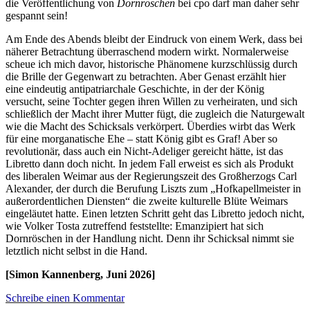
die Veröffentlichung von
Dornröschen
bei cpo darf man daher sehr
gespannt sein!
Am Ende des Abends bleibt der Eindruck von einem Werk, dass bei
näherer Betrachtung überraschend modern wirkt. Normalerweise
scheue ich mich davor, historische Phänomene kurzschlüssig durch
die Brille der Gegenwart zu betrachten. Aber Genast erzählt hier
eine eindeutig antipatriarchale Geschichte, in der der König
versucht, seine Tochter gegen ihren Willen zu verheiraten, und sich
schließlich der Macht ihrer Mutter fügt, die zugleich die Naturgewalt
wie die Macht des Schicksals verkörpert. Überdies wirbt das Werk
für eine morganatische Ehe – statt König gibt es Graf! Aber so
revolutionär, dass auch ein Nicht-Adeliger gereicht hätte, ist das
Libretto dann doch nicht. In jedem Fall erweist es sich als Produkt
des liberalen Weimar aus der Regierungszeit des Großherzogs Carl
Alexander, der durch die Berufung Liszts zum „Hofkapellmeister in
außerordentlichen Diensten“ die zweite kulturelle Blüte Weimars
eingeläutet hatte. Einen letzten Schritt geht das Libretto jedoch nicht,
wie Volker Tosta zutreffend feststellte: Emanzipiert hat sich
Dornröschen in der Handlung nicht. Denn ihr Schicksal nimmt sie
letztlich nicht selbst in die Hand.
[Simon Kannenberg, Juni 2026]
Schreibe einen Kommentar