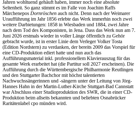
Jahren wohltuend gehäuft haben, immer noch eine absolute
Seltenheit. So ganz stimmt es im Falle von Joachim Raffs
Märchenepos
Dornröschen
auch nicht. Denn nach der Weimarer
Uraufführung im Jahr 1856 erlebte das Werk immerhin noch zwei
weitere Darbietungen: 1858 in Wiesbaden und 1884, zwei Jahre
nach dem Tod des Komponisten, in Jena. Dass das Werk nun am 7.
Juni 2026 erstmals wieder in voller Länge öffentlich zu Gehör
gebracht wurde, ist in erster Linie dem Verleger Volker Tosta
(Edition Nordstern) zu verdanken, der bereits 2009 das Vorspiel für
eine CD-Produktion ediert hatte und nun auch das
Aufführungsmaterial inkl. professionellem Klavierauszug für das
gesamte Werk erarbeitet hat (die Partitur soll 2027 erscheinen). Die
Aufführung durch die Württembergische Philharmonie Reutlingen
und den Stuttgarter Bachchor mit höchst talentierten
Nachwuchssängerinnen und -sängern unter der Leitung von Jörg-
Hannes Hahn in der Martin-Luther-Kirche Stuttgart-Bad Cannstatt
war Abschluss einer Studioproduktion des SWR, die in einer CD-
Produktion beim allseits bekannten und beliebten Osnabrücker
Raritätenlabel cpo münden wird.