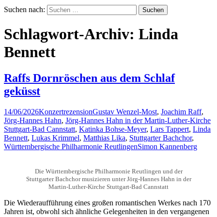
Suchen nach:
Schlagwort-Archiv: Linda
Bennett
Raffs Dornröschen aus dem Schlaf
geküsst
14/06/2026
Konzertrezension
Gustav Wenzel-Most
,
Joachim Raff
,
Jörg-Hannes Hahn
,
Jörg-Hannes Hahn in der Martin-Luther-Kirche
Stuttgart-Bad Cannstatt
,
Katinka Bohse-Meyer
,
Lars Tappert
,
Linda
Bennett
,
Lukas Krimmel
,
Matthias Lika
,
Stuttgarter Bachchor
,
Württembergische Philharmonie Reutlingen
Simon Kannenberg
Die Württembergische Philharmonie Reutlingen und der
Stuttgarter Bachchor musizieren unter Jörg-Hannes Hahn in der
Martin-Luther-Kirche Stuttgart-Bad Cannstatt
Die Wiederaufführung eines großen romantischen Werkes nach 170
Jahren ist, obwohl sich ähnliche Gelegenheiten in den vergangenen