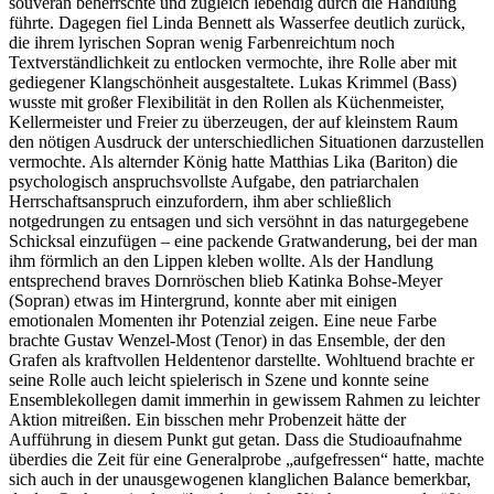
souverän beherrschte und zugleich lebendig durch die Handlung
führte. Dagegen fiel Linda Bennett als Wasserfee deutlich zurück,
die ihrem lyrischen Sopran wenig Farbenreichtum noch
Textverständlichkeit zu entlocken vermochte, ihre Rolle aber mit
gediegener Klangschönheit ausgestaltete. Lukas Krimmel (Bass)
wusste mit großer Flexibilität in den Rollen als Küchenmeister,
Kellermeister und Freier zu überzeugen, der auf kleinstem Raum
den nötigen Ausdruck der unterschiedlichen Situationen darzustellen
vermochte. Als alternder König hatte Matthias Lika (Bariton) die
psychologisch anspruchsvollste Aufgabe, den patriarchalen
Herrschaftsanspruch einzufordern, ihm aber schließlich
notgedrungen zu entsagen und sich versöhnt in das naturgegebene
Schicksal einzufügen – eine packende Gratwanderung, bei der man
ihm förmlich an den Lippen kleben wollte. Als der Handlung
entsprechend braves Dornröschen blieb Katinka Bohse-Meyer
(Sopran) etwas im Hintergrund, konnte aber mit einigen
emotionalen Momenten ihr Potenzial zeigen. Eine neue Farbe
brachte Gustav Wenzel-Most (Tenor) in das Ensemble, der den
Grafen als kraftvollen Heldentenor darstellte. Wohltuend brachte er
seine Rolle auch leicht spielerisch in Szene und konnte seine
Ensemblekollegen damit immerhin in gewissem Rahmen zu leichter
Aktion mitreißen. Ein bisschen mehr Probenzeit hätte der
Aufführung in diesem Punkt gut getan. Dass die Studioaufnahme
überdies die Zeit für eine Generalprobe „aufgefressen“ hatte, machte
sich auch in der unausgewogenen klanglichen Balance bemerkbar,