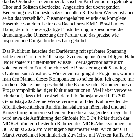
da das Orchester in dem überakustischen Kirchenraum regelmäßig
Chor und Solisten überdeckte. Angesichts der überragenden
Bedeutung des Orchestersatzes bei allen Raffschen Werken ist aber
selbst das verzeihlich. Zusammengehalten wurde das komplette
Ensemble von dem Leiter des Bachchores KMD Jörg-Hannes
Hahn, dem für die sorgfältige Einstudierung, insbesondere die
dramaturgische Umsetzung der Partitur und das präzise wie
inspirierende Dirigat höchstes Lob gebührt.
Das Publikum lauschte der Darbietung mit spürbarer Spannung,
zollte dem Chor der Küfer sogar Szenenapplaus (den Dirigent Hahn
leider später zu unterbinden wusste – der Jägerchor hätte auch
solchen verdient!) und brachte seine Begeisterung mit Standing
Ovations zum Ausdruck. Wieder einmal ging die Frage um, warum
man den Namen dieses Komponisten so selten hört. Ich erspare mir
an dieser Stelle musikgeschichtliche Exkurse oder Kommentare zur
Programmpolitik heutiger Kulturinstitutionen. Viel lieber verweise
ich darauf, dass nicht erst seit dem Jubiläumsjahr zur Raffs 200.
Geburtstag 2022 seine Werke vermehrt auf den Kulturwellen der
öffentlich-rechtlichen Rundfunkanstalten zu hören sind und auf
Konzertprogrammen erscheinen. Eine herausragende Gelegenheit
wird etwa die Aufführung der Sinfonie Nr. 3
Im Walde
durch das
MDR-Sinfonieorchester im Rahmen des MDR-Musiksommers am
30. August 2026 am Meininger Staatstheater sein. Auch der CD-
Markt verzeichnet kontinuierlich Zuwächse mit Werken Raffs. Auf