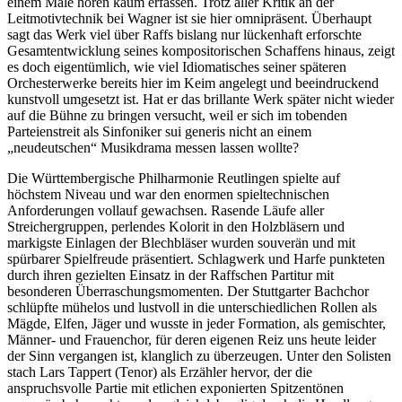
einem Male hören kaum erfassen. Trotz aller Kritik an der
Leitmotivtechnik bei Wagner ist sie hier omnipräsent. Überhaupt
sagt das Werk viel über Raffs bislang nur lückenhaft erforschte
Gesamtentwicklung seines kompositorischen Schaffens hinaus, zeigt
es doch eigentümlich, wie viel Idiomatisches seiner späteren
Orchesterwerke bereits hier im Keim angelegt und beeindruckend
kunstvoll umgesetzt ist. Hat er das brillante Werk später nicht wieder
auf die Bühne zu bringen versucht, weil er sich im tobenden
Parteienstreit als Sinfoniker sui generis nicht an einem
„neudeutschen“ Musikdrama messen lassen wollte?
Die Württembergische Philharmonie Reutlingen spielte auf
höchstem Niveau und war den enormen spieltechnischen
Anforderungen vollauf gewachsen. Rasende Läufe aller
Streichergruppen, perlendes Kolorit in den Holzbläsern und
markigste Einlagen der Blechbläser wurden souverän und mit
spürbarer Spielfreude präsentiert. Schlagwerk und Harfe punkteten
durch ihren gezielten Einsatz in der Raffschen Partitur mit
besonderen Überraschungsmomenten. Der Stuttgarter Bachchor
schlüpfte mühelos und lustvoll in die unterschiedlichen Rollen als
Mägde, Elfen, Jäger und wusste in jeder Formation, als gemischter,
Männer- und Frauenchor, für deren eigenen Reiz uns heute leider
der Sinn vergangen ist, klanglich zu überzeugen. Unter den Solisten
stach Lars Tappert (Tenor) als Erzähler hervor, der die
anspruchsvolle Partie mit etlichen exponierten Spitzentönen