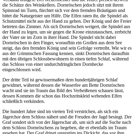
die Schätze des Weinkellers. Dornröschen jedoch sitzt mit ihrem
Spinnrad im Turm, fürchtet sich vor dem fremden Bräutigam und
bittet die Naturgeister um Hilfe. Die Elfen raten ihr, die Spindel als
Schutzmittel nicht aus der Hand zu geben. Der König und der Freier
betreten das Zimmer. Als sich Dornröschen weigert, die Spindel aus
der Hand zu legen, um sie gegen die Krone einzutauschen, zerbricht
der Vater sie im Zorn in ihrer Hand. Die Spindel sticht dabei
Dornröschen in den Finger, woraufhin ein Grollen aus dem See
steigt, das den fremden König und sein Gefolge vertreibt. Wie wir es
aus der Grimmschen Fassung kennen, sinkt Dornröschen daraufhin
mit den übrigen Schlossbewohnern in einen tiefen Schlaf, während
das Schloss von einer undurchdringlichen Dornhecke
eingeschlossen wird.
Der dritte Teil ist gewissermaßen dem hundertjährigen Schlaf
gewidmet, während dessen die Wasserfee am Bette Dornröschen
wacht und sie im Traum das Bild des Verheißenen schauen lässt,
dessen Kommen die schon das Hochzeitskleid webenden Elfen
schließlich verkünden.
Die hundert Jahre sind im vierten Teil verstrichen, als sich ein
Jägerchor dem Schloss nähert und die Freuden der Jagd besingt. Der
Graf sondert sich von der Jägerschar ab, um sich auf die Suche nach
dem Schloss Dornröschens zu begeben, die er ebenfalls im Traum
gesehen hat. Der Graf dringt ungestüm ins Dickicht, das vor ihm